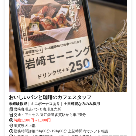
おいしいパンと珈琲のカフェスタッフ
未経験歓迎｜ミニボーナスあり｜土日可能な方のみ採用
岩﨑珈琲店パンと珈琲直売所
交通・アクセス 近江鉄道多賀駅から車で5分
時給1,100円～1,300円
滋賀県犬上郡
勤務時間詳細 5時00分-19時00分 上記時間内でシフト相談