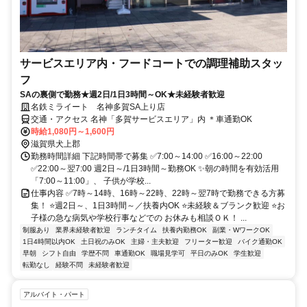
サービスエリア内・フードコートでの調理補助スタッ
フ
SAの裏側で勤務★週2日/1日3時間～OK★未経験者歓迎
名鉄ミライート 名神多賀SA上り店
交通・アクセス 名神「多賀サービスエリア」内 ＊車通勤OK
時給1,080円～1,600円
滋賀県犬上郡
勤務時間詳細 下記時間帯で募集 ✅7:00～14:00 ✅16:00～22:00
✅22:00～翌7:00 週2日～/1日3時間～勤務OK ✨朝の時間を有効活用
「7:00～11:00」、 子供が学校...
仕事内容 ✅7時～14時、16時～22時、22時～翌7時で勤務できる方募
集！ ⭐週2日～、1日3時間～／扶養内OK ⭐未経験＆ブランク歓迎 ⭐お
子様の急な病気や学校行事などでの お休みも相談ＯＫ！ ...
制服あり
業界未経験者歓迎
ランチタイム
扶養内勤務OK
副業・WワークOK
1日4時間以内OK
土日祝のみOK
主婦・主夫歓迎
フリーター歓迎
バイク通勤OK
早朝
シフト自由
学歴不問
車通勤OK
職場見学可
平日のみOK
学生歓迎
転勤なし
経験不問
未経験者歓迎
アルバイト・パート