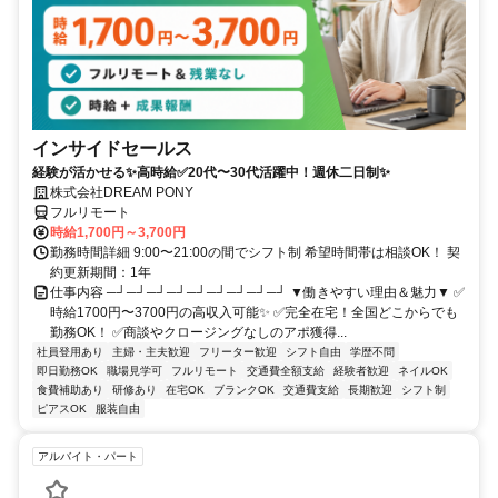
インサイドセールス
経験が活かせる✨高時給✅20代〜30代活躍中！週休二日制✨
株式会社DREAM PONY
フルリモート
時給1,700円～3,700円
勤務時間詳細 9:00〜21:00の間でシフト制 希望時間帯は相談OK！ 契
約更新期間：1年
仕事内容 ─┘─┘─┘─┘─┘─┘─┘─┘─┘ ▼働きやすい理由＆魅力▼ ✅
時給1700円〜3700円の高収入可能✨ ✅完全在宅！全国どこからでも
勤務OK！ ✅商談やクロージングなしのアポ獲得...
社員登用あり
主婦・主夫歓迎
フリーター歓迎
シフト自由
学歴不問
即日勤務OK
職場見学可
フルリモート
交通費全額支給
経験者歓迎
ネイルOK
食費補助あり
研修あり
在宅OK
ブランクOK
交通費支給
長期歓迎
シフト制
ピアスOK
服装自由
アルバイト・パート