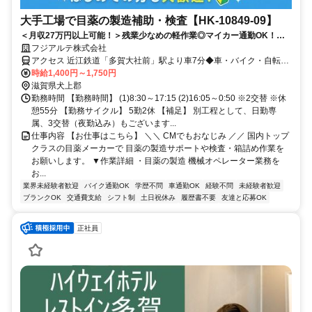
大手工場で目薬の製造補助・検査【HK-10849-09】
＜月収27万円以上可能！＞残業少なめの軽作業◎マイカー通勤OK！多
賀大社前駅～車で7分！20～50代の男女活躍中！最短翌日面接OK
フジアルテ株式会社
アクセス 近江鉄道「多賀大社前」駅より車7分◆車・バイク・自転車
通勤可（工場駐車場は無料）
時給1,400円～1,750円
滋賀県犬上郡
勤務時間 【勤務時間】 (1)8:30～17:15 (2)16:05～0:50 ※2交替 ※休
憩55分 【勤務サイクル】 5勤2休 【補足】 別工程として、日勤専
属、3交替（夜勤込み）もございます...
仕事内容 【お仕事はこちら】 ＼＼ CMでもおなじみ ／／ 国内トップ
クラスの目薬メーカーで 目薬の製造サポートや検査・箱詰め作業を
お願いします。 ▼作業詳細 ・目薬の製造 機械オペレーター業務を
お...
業界未経験者歓迎
バイク通勤OK
学歴不問
車通勤OK
経験不問
未経験者歓迎
ブランクOK
交通費支給
シフト制
土日祝休み
履歴書不要
友達と応募OK
正社員