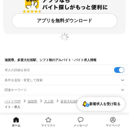
アプリを無料ダウンロード
滋賀県、多賀大社前駅、シフト制のアルバイト・バイト求人情報
求人の詳細を表示
条件を追加・変更して検索
市区町村を追加・変更
関連キーワード
完全在宅ワーク 全国
シール貼り 在宅
現在地周辺
ガチャガチャ
犬カフェ
滋賀県
駅を追加・変更
バイトTOP
滋賀県
犬上郡
多賀大社前駅
シフト制のアルバイト・バ
滋賀県
すべて
新着求人を受け取る
イト・求人
大津市
彦根市
長浜市
近江八幡市
草津市
守山市
栗東市
甲賀市
野洲市
湖南市
職種を追加・変更
JR北陸本線(米原～金沢)
高島市
東近江市
米原市
蒲生郡
愛知郡
犬上郡
米原駅
坂田駅
田村駅
長浜駅
虎姫駅
河毛駅
高月駅
木ノ本駅
余呉駅
近江塩津駅
飲食・フードサービス
特徴を追加・変更
飲食・フードサービス
すべて
ヘルプ・お問い合わせ
サイトマップ
利用規約・プライバシーポリシー
JR東海道本線(岐阜～美濃赤坂・米原)
ホーム
マイリスト
メッセージ
マイページ
ホールスタッフ
キッチンスタッフ
皿洗い・洗い場
精肉・鮮魚加工
給食調理
人気
[企業]求人広告の掲載相談
柏原駅
近江長岡駅
醒ケ井駅
米原駅