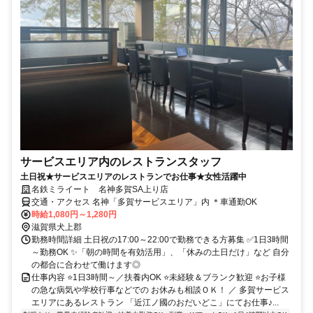
サービスエリア内のレストランスタッフ
土日祝★サービスエリアのレストランでお仕事★女性活躍中
名鉄ミライート 名神多賀SA上り店
交通・アクセス 名神「多賀サービスエリア」内 ＊車通勤OK
時給1,080円～1,280円
滋賀県犬上郡
勤務時間詳細 土日祝の17:00～22:00で勤務できる方募集 ✅1日3時間
～勤務OK ✨「朝の時間を有効活用」、「休みの土日だけ」など 自分
の都合に合わせて働けます◎
仕事内容 ⭐1日3時間～／扶養内OK ⭐未経験＆ブランク歓迎 ⭐お子様
の急な病気や学校行事などでの お休みも相談ＯＫ！ ／ 多賀サービス
エリアにあるレストラン 「近江ノ國のおだいどこ」にてお仕事♪...