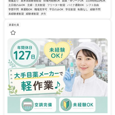
制服あり
業界未経験者歓迎
扶養内勤務OK
副業・WワークOK
1日4時間以内OK
土日祝のみOK
主婦・主夫歓迎
フリーター歓迎
バイク通勤OK
シフト自由
学歴不問
車通勤OK
職場見学可
平日のみOK
学生歓迎
転勤なし
経験不問
未経験者歓迎
経験者歓迎
夕方
派遣社員