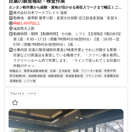
目薬の製造補助・検査作業
カンタン軽作業から経験・資格が活かせる高収入ワークまで幅広くご紹
介可能！
株式会社日本ワークプレイス 滋賀
勤務地・最寄駅 最寄り駅：多賀大社前駅 近江鉄道多賀線「多賀大社
前駅」車3分
時給1,450円以上
滋賀県犬上郡
勤務時間・期間 【勤務時間】 その他、シフト 【交替制】5勤2休3交
替 1直：8:30～17:15（実働7時間45分/休憩60分） 2直：16:05～翌
0:50（実働7時間45分/休憩60分） 3直：...
仕事内容 目薬の製造補助作業及び検査作業とそれに付随する業務 ・
目薬などの医薬品を製造している職場です。 ・クリーン服を着用し
てクリーンルーム内で作業します。 ・ラインで送られてくる目薬の
外観のチェッ...
制服あり
業界未経験者歓迎
主婦・主夫歓迎
長期
フリーター歓迎
学歴不問
即日勤務OK
未経験者歓迎
経験者歓迎
有資格者歓迎
ブランクOK
交通費支給
長期歓迎
シフト制
アルバイト・パート