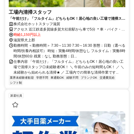
工場内清掃スタッフ
「午前だけ」「フルタイム」どちらもOK！居心地の良い工場で清掃スタ
ッフ◎未経験者OK！
株式会社ホットスタッフ滋賀
アクセス 近江鉄道多賀線多賀大社前駅から車で5分 ＊車・バイク・自
転車通勤OK ＊無料駐車場あり
時給1,150円以上
滋賀県犬上郡
勤務時間 ＜勤務時間＞ 7:30～11:30 7:30～16:30 形態：日勤（選べる
時間/扶養内相談可） 時短：実働4時間/休憩なし フルタイム：実働8時
間/休憩60分 残業：なし 勤務形態：日...
仕事内容 「午前だけ」「フルタイム」どちらもOK！居心地の良い工
場で清掃スタッフ◎未経験者OK！ ＼ 午前のみの短時間もOK！ ／ ＼
未経験から始められる清掃★ ／ 工場内での簡単な清掃作業です...
業界未経験者歓迎
学歴不問
車通勤OK
経験不問
ブランクOK
交通費支給
シフト制
派遣社員