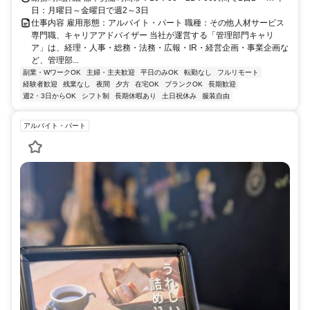
日：月曜日～金曜日で週2～3日
仕事内容 雇用形態：アルバイト・パート 職種：その他人材サービス
専門職、キャリアアドバイザー 当社が運営する「管理部門キャリ
ア」は、経理・人事・総務・法務・広報・IR・経営企画・事業企画な
ど、管理部...
副業・WワークOK
主婦・主夫歓迎
平日のみOK
転勤なし
フルリモート
経験者歓迎
残業なし
夜間
夕方
在宅OK
ブランクOK
長期歓迎
週2・3日からOK
シフト制
長期休暇あり
土日祝休み
服装自由
アルバイト・パート