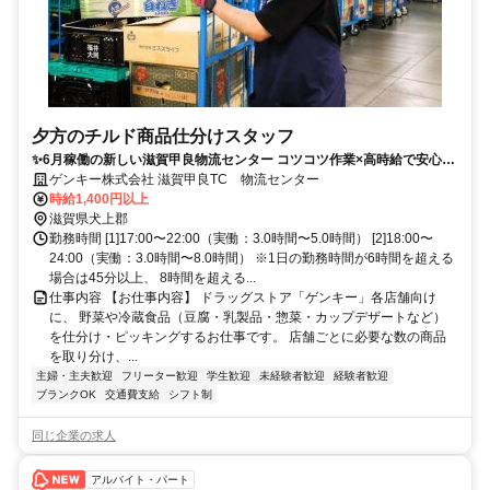
夕方のチルド商品仕分けスタッフ
✨6月稼働の新しい滋賀甲良物流センター コツコツ作業×高時給で安心勤
務
ゲンキー株式会社 滋賀甲良TC 物流センター
時給1,400円以上
滋賀県犬上郡
勤務時間 [1]17:00〜22:00（実働：3.0時間〜5.0時間） [2]18:00〜
24:00（実働：3.0時間〜8.0時間） ※1日の勤務時間が6時間を超える
場合は45分以上、 8時間を超える...
仕事内容 【お仕事内容】 ドラッグストア「ゲンキー」各店舗向け
に、 野菜や冷蔵食品（豆腐・乳製品・惣菜・カップデザートなど）
を仕分け・ピッキングするお仕事です。 店舗ごとに必要な数の商品
を取り分け、...
主婦・主夫歓迎
フリーター歓迎
学生歓迎
未経験者歓迎
経験者歓迎
ブランクOK
交通費支給
シフト制
同じ企業の求人
アルバイト・パート