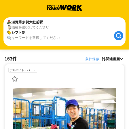
滋賀県
多賀大社前駅
職種を選択してください
シフト制
キーワードを選択してください
163件
条件保存
関連度順
アルバイト・パート