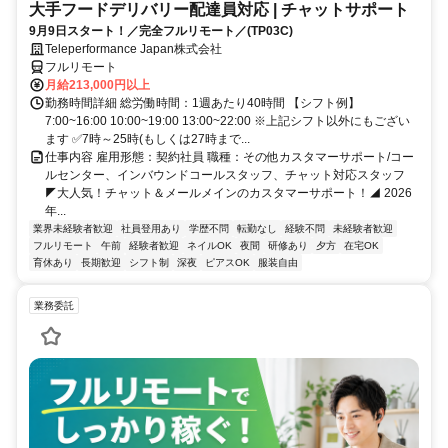
大手フードデリバリー配達員対応 | チャットサポート
9月9日スタート！／完全フルリモート／(TP03C)
Teleperformance Japan株式会社
フルリモート
月給213,000円以上
勤務時間詳細 総労働時間：1週あたり40時間 【シフト例】
7:00~16:00 10:00~19:00 13:00~22:00 ※上記シフト以外にもござい
ます ✅7時～25時(もしくは27時まで...
仕事内容 雇用形態：契約社員 職種：その他カスタマーサポート/コー
ルセンター、インバウンドコールスタッフ、チャット対応スタッフ
◤大人気！チャット＆メールメインのカスタマーサポート！◢ 2026
年...
業界未経験者歓迎
社員登用あり
学歴不問
転勤なし
経験不問
未経験者歓迎
フルリモート
午前
経験者歓迎
ネイルOK
夜間
研修あり
夕方
在宅OK
育休あり
長期歓迎
シフト制
深夜
ピアスOK
服装自由
業務委託