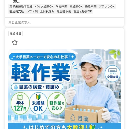
30...
業界未経験者歓迎
バイク通勤OK
学歴不問
車通勤OK
経験不問
ブランクOK
交通費支給
シフト制
土日祝休み
履歴書不要
友達と応募OK
同じ企業の求人
派遣社員