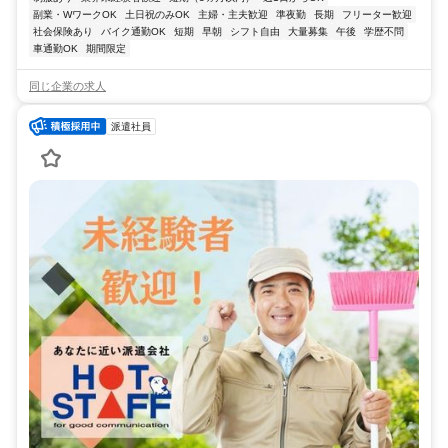
副業・WワークOK
土日祝のみOK
主婦・主夫歓迎
準夜勤
長期
フリーター歓迎
社会保険あり
バイク通勤OK
短期
早朝
シフト自由
大量募集
午後
学歴不問
車通勤OK
期間限定
同じ企業の求人
派遣社員