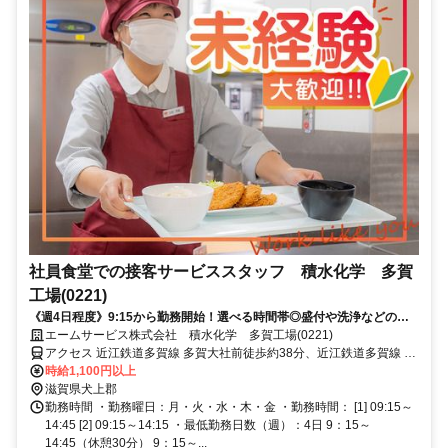
社員食堂での接客サービススタッフ 積水化学 多賀
工場(0221)
《週4日程度》9:15から勤務開始！選べる時間帯◎盛付や洗浄などのお
仕事をお任せ♪地元スタッフも活躍中！
エームサービス株式会社 積水化学 多賀工場(0221)
アクセス 近江鉄道多賀線 多賀大社前徒歩約38分、近江鉄道多賀線 ス
クリーン徒歩約59分、近江鉄道多賀線 高宮（滋賀県）徒歩約72分 ※
時給1,100円以上
住所から自動設定しているため、MAPの位置がずれている場合がござ
滋賀県犬上郡
います
勤務時間 ・勤務曜日：月・火・水・木・金 ・勤務時間： [1] 09:15～
14:45 [2] 09:15～14:15 ・最低勤務日数（週）：4日 9：15～
14:45（休憩30分） 9：15～...