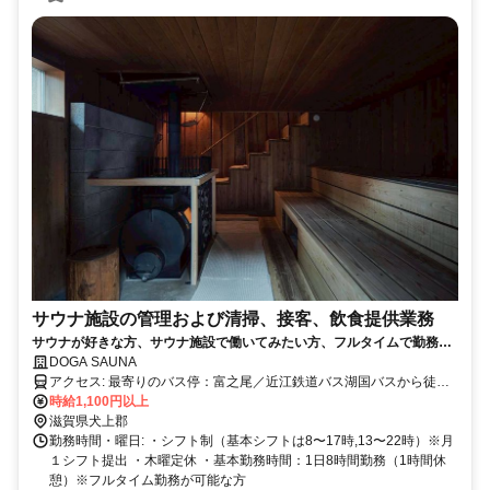
サウナ施設の管理および清掃、接客、飲食提供業務
サウナが好きな方、サウナ施設で働いてみたい方、フルタイムで勤務い
ただける方、大歓迎！／20代～30代のスタッフ活躍中！／通勤手当支給
DOGA SAUNA
／
アクセス: 最寄りのバス停：富之尾／近江鉄道バス湖国バスから徒歩
約26分
時給1,100円以上
滋賀県犬上郡
勤務時間・曜日: ・シフト制（基本シフトは8〜17時,13〜22時）※月
１シフト提出 ・木曜定休 ・基本勤務時間：1日8時間勤務（1時間休
憩）※フルタイム勤務が可能な方