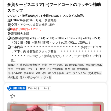
多賀サービスエリア(下)フードコートのキッチン補助
スタッフ
レジなし・接客ほぼなし！土日のみOK！フルタイム歓迎♪
EXPASA多賀SA下り線 多賀麺処
交通・アクセス 多賀大社駅 15分
時給1,080円～1,230円
滋賀県犬上郡
勤務時間詳細 ●8時～14時 ●11時～20時 ●17時～22時 ●18時～22時
＊週２日～5日 ＊勤務時間帯・シフトの意相談はお気軽に！
仕事内容 ＊＊＊＊＊＊＊＊＊＊＊＊＊＊＊＊＊＊＊ 多賀サービスエ
リア下り内 多賀麺処スタッフ募集！ ＊＊＊＊＊＊＊＊＊＊＊＊＊＊
＊＊＊＊＊ ✅レジなし＆接客ほぼなし！ ✅フリーター歓迎！ ✅土日
勤...
制服あり
業界未経験者歓迎
副業・WワークOK
1日4時間以内OK
土日祝のみOK
主婦・主夫歓迎
フリーター歓迎
バイク通勤OK
学歴不問
車通勤OK
平日のみOK
学生歓迎
経験不問
月1シフト提出
夕方
ブランクOK
交通費支給
長期歓迎
週2・3日からOK
シフト制
アルバイト・パート