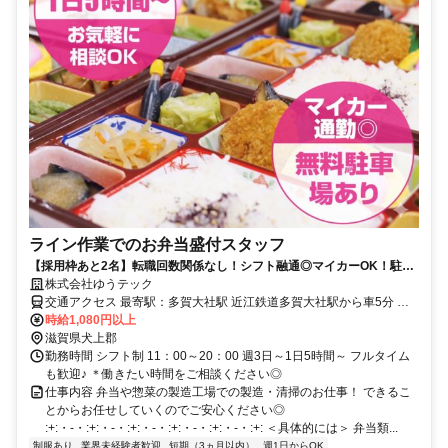
ライン作業でのお弁当盛付スタッフ
【採用枠あと2名】転職回数関係なし！シフト融通◎マイカーOK！駐車
場無料♪
株式会社ゆうテック
交通アクセス 最寄駅：多賀大社駅 近江鉄道多賀大社駅から車5分 ・
彦根市、犬上郡甲良町、豊郷町、愛知群愛荘町 などから通勤者多数
時給1,080円以上
・バス停「中川原口」より徒歩10分 【下記アクセス便利】 彦根駅 南
滋賀県犬上郡
彦根駅 河瀬駅 稲枝駅 フジテック前駅 スクリーン駅 愛知川駅 彦根口
勤務時間 シフト制 11：00～20：00 週3日～1日5時間～ フルタイム
駅 尼子駅 鳥居本駅 ひこね芹川駅 多賀大社前駅 高宮駅 豐鄉駅 長浜駅
も歓迎♪ ＊働きたい時間をご相談ください◎
田村駅 木ノ本駅 高月駅 虎姫駅 河毛駅 近江塩津駅 余呉駅 永原駅
仕事内容 弁当や惣菜の製造工場での製造・清掃のお仕事！ できるこ
とからお任せしていくのでご安心ください◎
:+:・-・:+:・-・:+:・-・:+:・-・:+:・-・:+: ＜具体的には＞ 弁当類...
制服あり
業界未経験者歓迎
短期（3ヵ月以内）
週1日からOK