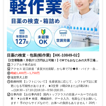
目薬の検査・包装(軽作業)【HK-10849-02】
【2交替勤務！月収27.1万円以上可能！】CMでもおなじみの大手工場！
寮完備！土日祝休み！
フジアルテ株式会社
アクセス 近江鉄道「多賀大社前駅」から車で7分◆車・バイク・自転
車通勤可（工場駐車場は無料）
時給1,400円～1,750円
滋賀県犬上郡
勤務時間 【シフトについて】 生産状況に応じて、シフトが下記に変
更になる可能性があります。 ★3交替（4勤2休または5勤2休）
→(1)8:30～17:10 (2)16:10～0:50 (3)0:20...
仕事内容 【お仕事内容】 国内トップクラスの目薬メーカーでのお仕
事！ ▼お仕事▼ 検査、機械操作、データ入力、包装などをお願いし
ます！ 手のひらサイズなので、お体への負担もありません！ 20代・