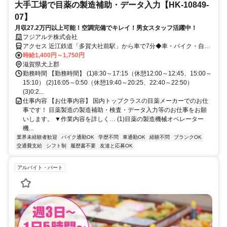
大手工場で目薬の製造補助・データ入力【HK-10849-
07】
月収27.2万円以上可能！空調完備でキレイ！男女スタッフ活躍中！
フジアルテ株式会社
アクセス 近江鉄道「多賀大社前駅」から車で7分◆車・バイク・自転
車通勤可（工場駐車場は無料）
時給1,400円～1,750円
滋賀県犬上郡
勤務時間 【勤務時間】 (1)8:30～17:15（休憩12:00～12:45、15:00～
15:10） (2)16:05～0:50（休憩19:40～20:25、22:40～22:50）
(3)0:2...
仕事内容 【お仕事内容】 国内トップクラスの目薬メーカーでのお仕
事です！ 目薬製造の製造補助・検査・データ入力等のお仕事をお願
いします。 ▼作業内容を詳しく… (1)目薬の製造機械オペレーター
機...
業界未経験者歓迎
バイク通勤OK
学歴不問
車通勤OK
経験不問
ブランクOK
交通費支給
シフト制
履歴書不要
友達と応募OK
アルバイト・パート