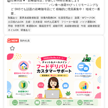
仕事内容 ●「岩﨑珈琲店」が新しい仲間を募集します ￣￣￣￣￣￣￣
￣￣￣￣￣￣￣￣￣￣￣￣￣ パン食べ放題やびっくりモーニングな
ど SNSでも話題の岩﨑珈琲店にて 積極的に増員募集中！ 地域で一番
愛...
制服あり
業界未経験者歓迎
扶養内勤務OK
社員登用あり
副業・WワークOK
土日祝のみOK
主婦・主夫歓迎
60代も応募可
フリーター歓迎
バイク通勤OK
早朝
学歴不問
車通勤OK
職場見学可
経験不問
未経験者歓迎
午前
経験者歓迎
ネイルOK
研修あり
契約社員