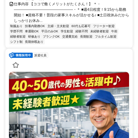
仕事内容 【ココで働くメリットがたくさん！】 ＊・
――――――――――――――――・＊ ■週4日程度！9:15から勤務
開始！ ■資格不要！普段の家事スキルが活かせる♪ ■土日祝休みだから
しっかりお休み...
制服あり
扶養内勤務OK
主婦・主夫歓迎
60代も応募可
フリーター歓迎
学歴不問
車通勤OK
平日のみOK
学生歓迎
経験不問
未経験者歓迎
午前
経験者歓迎
研修あり
ブランクOK
交通費支給
長期歓迎
フルタイム歓迎
シフト制
長期休暇あり
派遣社員