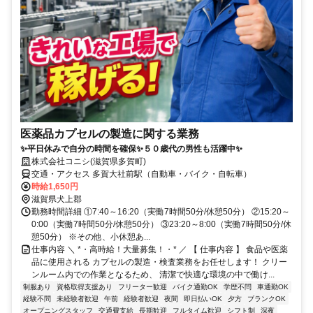
医薬品カプセルの製造に関する業務
✨平日休みで自分の時間を確保✨５０歳代の男性も活躍中✨
株式会社コニシ(滋賀県多賀町)
交通・アクセス 多賀大社前駅（自動車・バイク・自転車）
時給1,650円
滋賀県犬上郡
勤務時間詳細 ①7:40～16:20（実働7時間50分/休憩50分） ②15:20～
0:00（実働7時間50分/休憩50分） ③23:20～8:00（実働7時間50分/休
憩50分） ※その他、小休憩あ...
仕事内容 ＼ *・高時給！大量募集！・* ／ 【 仕事内容 】 食品や医薬
品に使用される カプセルの製造・検査業務をお任せします！ クリー
ンルーム内での作業となるため、 清潔で快適な環境の中で働け...
制服あり
資格取得支援あり
フリーター歓迎
バイク通勤OK
学歴不問
車通勤OK
経験不問
未経験者歓迎
午前
経験者歓迎
夜間
即日払いOK
夕方
ブランクOK
オープニングスタッフ
交通費支給
長期歓迎
フルタイム歓迎
シフト制
深夜