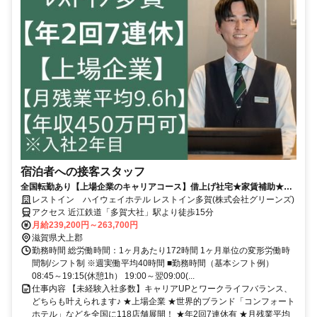
宿泊者への接客スタッフ
全国転勤あり【上場企業のキャリアコース】借上げ社宅★家賃補助★引
越費用など会社負担
レストイン ハイウェイホテル レストイン多賀(株式会社グリーンズ)
アクセス 近江鉄道「多賀大社」駅より徒歩15分
月給239,200円～263,700円
滋賀県犬上郡
勤務時間 総労働時間：1ヶ月あたり172時間 1ヶ月単位の変形労働時
間制/シフト制 ※週実働平均40時間 ■勤務時間（基本シフト例）
08:45～19:15(休憩1h） 19:00～翌09:00(...
仕事内容 【未経験入社多数】キャリアUPとワークライフバランス、
どちらも叶えられます♪ ★上場企業 ★世界的ブランド「コンフォート
ホテル」などを全国に118店舗展開！ ★年2回7連休有 ★月残業平均