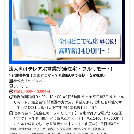
法人向けテレアポ営業(完全在宅・フルリモート)
✨経験者募集！全国どこからでも勤務OKで長期・安定稼働♪
株式会社セグロス
フルリモート
時給1,400円～3,000円
勤務時間詳細 9：00～18：00 ★1日5時間以上 ★平日週3日以上 フル
リモート、完全在宅 関西圏の方のみ、希望があれば出社も可能です
（〒542-0081 大阪府大阪市中央区南船場1丁目16-1...
仕事内容 ✅【完全在宅・フルリモート】 自宅や好きな場所から全国
どこでもお仕事可能✨ ✅【高時給スタート】 時給1400円〜3000円！
スキルや成果でしっかり還元✨ ✅【シフト自由度◎】 平日週3日〜...
主婦・主夫歓迎
フリーター歓迎
シフト自由
学歴不問
即日勤務OK