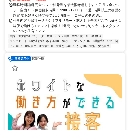
勤務時間詳細 完全シフト制 希望を最大限考慮します♫ ⏰月～金でシ
フト自由！ （稼働目安時間： 9:00～17:00 ） ※週9時間以上の稼働を
想定 ⏰お好きな時間帯で1日3時間～！ ⏰平日のみの週...
仕事内容 ✨出社一切ナシ！フルリモート求人！ ✨全国どこでも好きな
場所で働ける♫ ✨シフト柔軟！1週間ごとの申告制 ✨今いるスタッフ
の95％が子育てママ ༶ ༶ ༶ ༶ ༶ ༶ ༶ ༶ ༶ ༶ ༶ ༶...
主婦・主夫歓迎
フリーター歓迎
シフト自由
学歴不問
即日勤務OK
フルリモート
経験者歓迎
ネイルOK
在宅OK
ブランクOK
長期歓迎
シフト制
ピアスOK
服装自由
履歴書不要
友達と応募OK
ひげOK
髪型・髪色自由
派遣社員