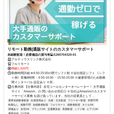
リモート勤務|通販サイトのカスタマーサポート
未経験歓迎！必要備品の貸与有💻/1260704320-01
アルティウスリンク株式会社
フルリモート
時給1,400円
勤務時間詳細 ⏩6:50-25:00の間でシフト制 ※会社指定シフト 《シフ
ト例》実働8時間 ・6:50-16:00 ・15:50-25:00 ※健康管理のため勤務
間インターバル 設定あり ※所...
仕事内容 【仕事内容】 在宅コールセンターオペレーター！ 大手通販
サイト「Amazon」の 問い合わせ対応◎ ※当社はAmazonのカスタマ
ーサービス業務 を請け負っています。当社の従業員として ...
業界未経験者歓迎
社員登用あり
主婦・主夫歓迎
フリーター歓迎
学歴不問
転勤なし
経験不問
未経験者歓迎
フルリモート
経験者歓迎
ネイルOK
研修あり
在宅OK
ブランクOK
交通費支給
長期歓迎
シフト制
ピアスOK
服装自由
ひげOK