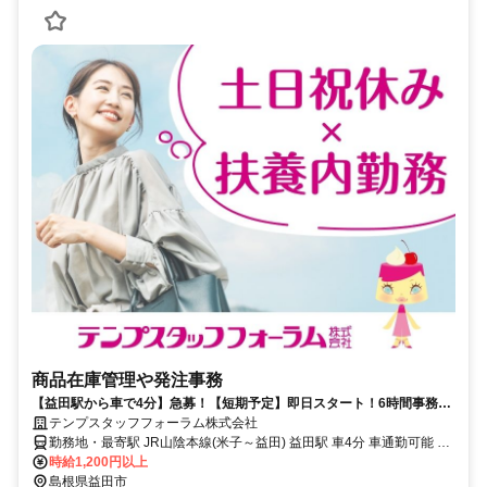
商品在庫管理や発注事務
【益田駅から車で4分】急募！【短期予定】即日スタート！6時間事務×
土日祝休み！
テンプスタッフフォーラム株式会社
勤務地・最寄駅 JR山陰本線(米子～益田) 益田駅 車4分 車通勤可能 駐
車場無料完備
時給1,200円以上
島根県益田市