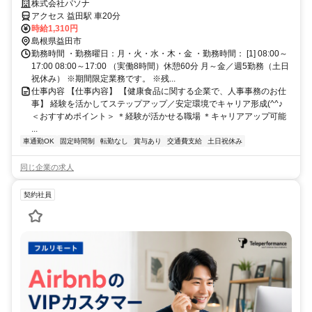
いかせます／正社員のお仕事です
株式会社パソナ
アクセス 益田駅 車20分
時給1,310円
島根県益田市
勤務時間 ・勤務曜日：月・火・水・木・金 ・勤務時間： [1] 08:00～
17:00 08:00～17:00 （実働8時間）休憩60分 月～金／週5勤務（土日
祝休み） ※期間限定業務です。 ※残...
仕事内容 【仕事内容】 【健康食品に関する企業で、人事事務のお仕
事】 経験を活かしてステップアップ／安定環境でキャリア形成(^^♪
＜おすすめポイント＞ ＊経験が活かせる職場 ＊キャリアアップ可能
...
車通勤OK
固定時間制
転勤なし
賞与あり
交通費支給
土日祝休み
同じ企業の求人
契約社員