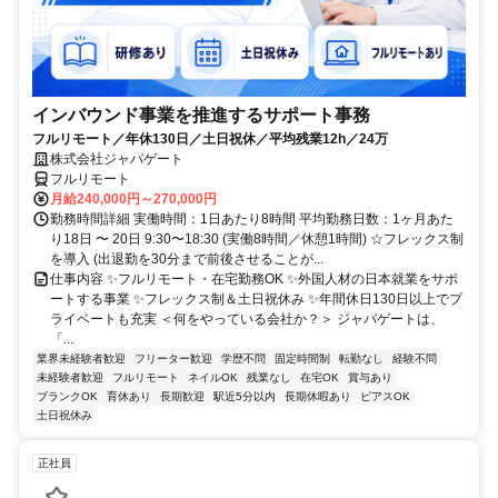
インバウンド事業を推進するサポート事務
フルリモート／年休130日／土日祝休／平均残業12h／24万
株式会社ジャパゲート
フルリモート
月給240,000円～270,000円
勤務時間詳細 実働時間：1日あたり8時間 平均勤務日数：1ヶ月あた
り18日 〜 20日 9:30〜18:30 (実働8時間／休憩1時間) ☆フレックス制
を導入 (出退勤を30分まで前後させることが...
仕事内容 ✨フルリモート・在宅勤務OK ✨外国人材の日本就業をサポ
ートする事業 ✨フレックス制＆土日祝休み ✨年間休日130日以上でプ
ライベートも充実 ＜何をやっている会社か？＞ ジャパゲートは、
「...
業界未経験者歓迎
フリーター歓迎
学歴不問
固定時間制
転勤なし
経験不問
未経験者歓迎
フルリモート
ネイルOK
残業なし
在宅OK
賞与あり
ブランクOK
育休あり
長期歓迎
駅近5分以内
長期休暇あり
ピアスOK
土日祝休み
正社員