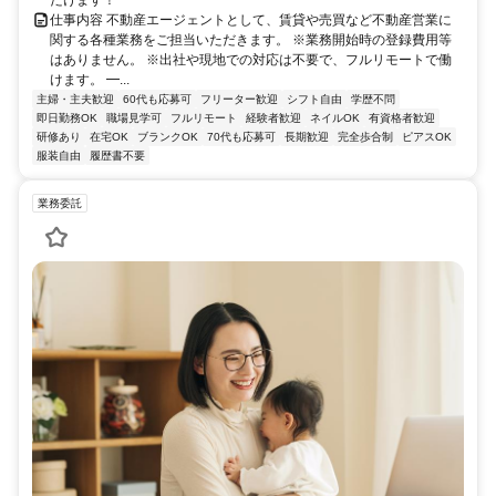
だけます！
仕事内容 不動産エージェントとして、賃貸や売買など不動産営業に
関する各種業務をご担当いただきます。 ※業務開始時の登録費用等
はありません。 ※出社や現地での対応は不要で、フルリモートで働
けます。 ━...
主婦・主夫歓迎
60代も応募可
フリーター歓迎
シフト自由
学歴不問
即日勤務OK
職場見学可
フルリモート
経験者歓迎
ネイルOK
有資格者歓迎
研修あり
在宅OK
ブランクOK
70代も応募可
長期歓迎
完全歩合制
ピアスOK
服装自由
履歴書不要
業務委託