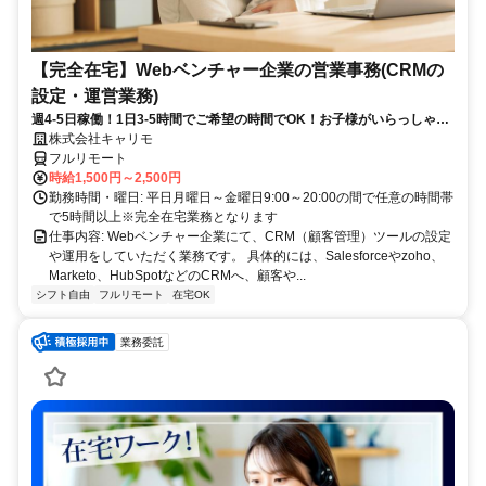
【完全在宅】Webベンチャー企業の営業事務(CRMの
設定・運営業務)
週4-5日稼働！1日3-5時間でご希望の時間でOK！お子様がいらっしゃる
方でも働きやすい！
株式会社キャリモ
フルリモート
時給1,500円～2,500円
勤務時間・曜日: 平日月曜日～金曜日9:00～20:00の間で任意の時間帯
で5時間以上※完全在宅業務となります
仕事内容: Webベンチャー企業にて、CRM（顧客管理）ツールの設定
や運用をしていただく業務です。 具体的には、Salesforceやzoho、
Marketo、HubSpotなどのCRMへ、顧客や...
シフト自由
フルリモート
在宅OK
業務委託