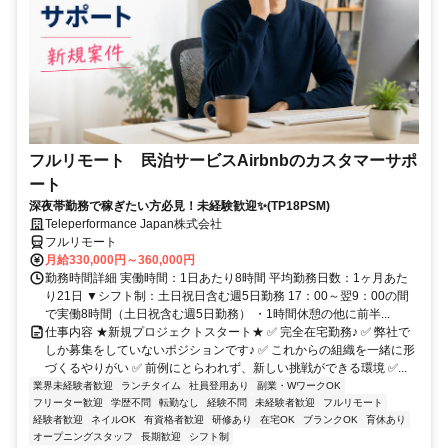
フルリモート 民泊サービスAirbnbのカスタマーサポ
ート
深夜帯勤務で稼ぎたい方必見！未経験歓迎✨(TP18PSM)
Teleperformance Japan株式会社
フルリモート
月給330,000円～360,000円
勤務時間詳細 実働時間：1日あたり8時間 平均勤務日数：1ヶ月あた
り21日 ▼シフト制：土日祝日含む週5日勤務 17：00～翌9：00の間
で実働8時間（土日祝含む週5日勤務） ・1時間休憩の他に前半...
仕事内容 ★新規プロジェクトスタート★ ✅ 完全在宅勤務♪ ✅ 弊社で
しか募集をしていないポジションです♪ ✅ これからの組織を一緒に形
づくるやりがい ✅ 前例にとらわれず、新しい挑戦ができる環境 ✅...
業界未経験者歓迎
ランチタイム
社員登用あり
副業・WワークOK
フリーター歓迎
学歴不問
転勤なし
経験不問
未経験者歓迎
フルリモート
経験者歓迎
ネイルOK
有資格者歓迎
研修あり
在宅OK
ブランクOK
育休あり
オープニングスタッフ
長期歓迎
シフト制