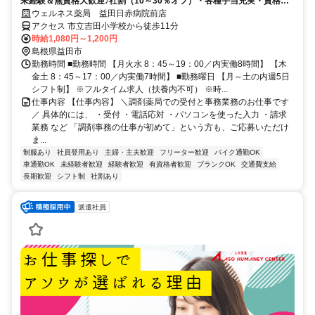
未経験＆無資格大歓迎♪社割（10～30％オフ）・各種手当充実・資格取
得支援など特典もりだくさん！
ウェルネス薬局 益田日赤病院前店
アクセス 市立吉田小学校から徒歩11分
時給1,080円～1,200円
島根県益田市
勤務時間 ■勤務時間 【月火水 8：45～19：00／内実働8時間】 【木
金土 8：45～17：00／内実働7時間】 ■勤務曜日 【月～土の内週5日
シフト制】 ※フルタイム求人（扶養内不可） ※時...
仕事内容 【仕事内容】 ＼調剤薬局での受付と事務業務のお仕事です
／ 具体的には、 ・受付 ・電話応対 ・パソコンを使った入力 ・請求
業務 など 「調剤事務の仕事が初めて」という方も、ご応募いただけ
ま...
制服あり
社員登用あり
主婦・主夫歓迎
フリーター歓迎
バイク通勤OK
車通勤OK
未経験者歓迎
経験者歓迎
有資格者歓迎
ブランクOK
交通費支給
長期歓迎
シフト制
社割あり
派遣社員