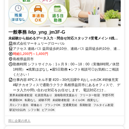
一般事務 /idp_yng_jm3F-G
未経験から始めるデータ入力・問合せ対応スタッフ #受電メイン #残業
ほぼなし #服装・髪色・ネイル自由
株式会社マーキュリーグローバル
アクセス 連絡バス 益田徒歩約10分、連絡バス 益田徒歩約10分、連絡
バス 益田徒歩約10分 【電車】ＪＲ山陰本線 益田駅より徒歩約2分
時給1,200円～1,400円
島根県益田市
勤務時間 シフトサイクル：1ヶ月 9：00～18：00（実働8時間／休憩
1時間） ●残業ほぼなし ●週5日勤務 ●シフト相談可◎お気軽にご相談
ください！
仕事内容 #PCスキル不要 #20～30代活躍中 #おしゃれOK #研修充実
#駅チカオフィスで通勤ラクラク 島根県益田市にあるオフィスで、 デ
ータ入力や問い合わせ対応をお任せします。 電話対応だけ...
業界未経験者歓迎
社員登用あり
資格取得支援あり
フリーター歓迎
学歴不問
車通勤OK
転勤なし
経験不問
未経験者歓迎
ネイルOK
残業なし
月1シフト提出
研修あり
ブランクOK
交通費支給
長期歓迎
フルタイム歓迎
駅近5分以内
シフト制
ピアスOK
同じ企業の求人