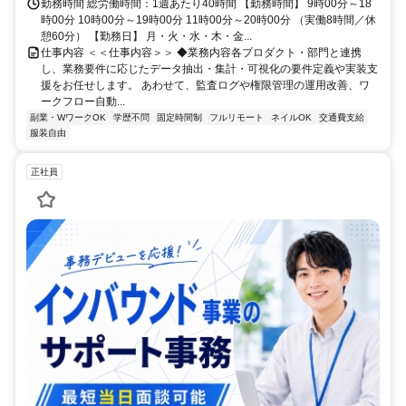
勤務時間 総労働時間：1週あたり40時間 【勤務時間】 9時00分～18
時00分 10時00分～19時00分 11時00分～20時00分 （実働8時間／休
憩60分） 【勤務日】 月・火・水・木・金...
仕事内容 ＜＜仕事内容＞＞ ◆業務内容各プロダクト・部門と連携
し、業務要件に応じたデータ抽出・集計・可視化の要件定義や実装支
援をお任せします。 あわせて、監査ログや権限管理の運用改善、ワ
ークフロー自動...
副業・WワークOK
学歴不問
固定時間制
フルリモート
ネイルOK
交通費支給
服装自由
正社員