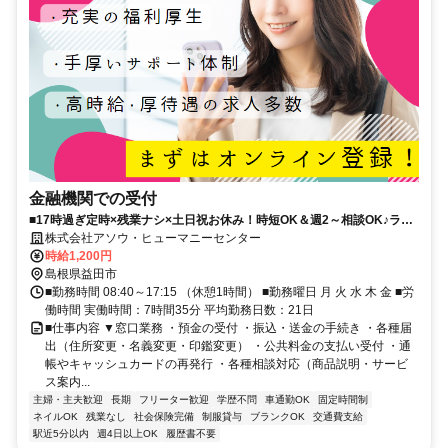
金融機関での受付
■17時過ぎ定時×残業ナシ×土日祝お休み！時短OK＆週2～相談OK♪ライ
フスタイルに合わせて働き方が選べます◎家庭との両立や子育て中の方
株式会社アソウ・ヒューマニーセンター
にも働きやすい環境です！■事務経験活かせる×銀行での窓口業務！■益
時給1,200円
田駅からスグ×車通勤相談OKで通勤もラクラク！
島根県益田市
■勤務時間 08:40～17:15 （休憩1時間） ■勤務曜日 月 火 水 木 金 ■労
働時間 実働時間：7時間35分 平均勤務日数：21日
■仕事内容 ▼窓口業務 ・預金の受付 ・振込・送金の手続き ・各種届
出（住所変更・名義変更・印鑑変更） ・公共料金の支払い受付 ・通
帳やキャッシュカードの再発行 ・各種相談対応（商品説明・サービ
ス案内...
主婦・主夫歓迎
長期
フリーター歓迎
学歴不問
車通勤OK
固定時間制
ネイルOK
残業なし
社会保険完備
制服貸与
ブランクOK
交通費支給
駅近5分以内
週4日以上OK
履歴書不要