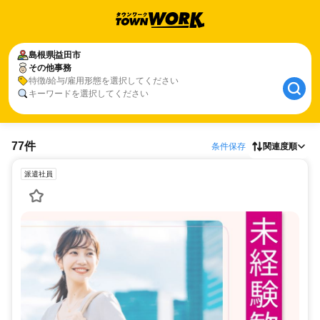
島根県
益田市
その他事務
特徴/給与/雇用形態を選択してください
キーワードを選択してください
77件
条件保存
関連度順
派遣社員