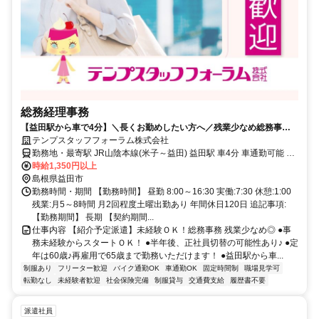
総務経理事務
【益田駅から車で4分】＼長くお勤めしたい方へ／残業少なめ総務事務♪
年間休日120日
テンプスタッフフォーラム株式会社
勤務地・最寄駅 JR山陰本線(米子～益田) 益田駅 車4分 車通勤可能 駐
車場無料完備
時給1,350円以上
島根県益田市
勤務時間・期間 【勤務時間】 昼勤 8:00～16:30 実働:7:30 休憩:1:00
残業:月5～8時間 月2回程度土曜出勤あり 年間休日120日 追記事項:
【勤務期間】 長期 【契約期間...
仕事内容 【紹介予定派遣】未経験ＯＫ！総務事務 残業少なめ◎ ●事
務未経験からスタートＯＫ！ ●半年後、正社員切替の可能性あり♪ ●定
年は60歳♪再雇用で65歳まで勤務いただけます！ ●益田駅から車...
制服あり
フリーター歓迎
バイク通勤OK
車通勤OK
固定時間制
職場見学可
転勤なし
未経験者歓迎
社会保険完備
制服貸与
交通費支給
履歴書不要
派遣社員