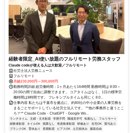
経験者限定_AI使い放題のフルリモート労務スタッフ
Claude codeが使える人は大歓迎／フルリモート
社労士法人労務ニュース
フルリモート
月給230,000円～300,000円
勤務時間詳細 総労働時間：1ヶ月あたり164時間 勤務時間は 8:00～
20:00の間で自由に調整できます。 コアタイムはなく、1日の標準労
働時間は8時間です。 フレキシブルタイムも同じく 8:0...
仕事内容 私たちは千葉市を拠点に、約80社の中小企業の人事労務を
まるごとサポートしている社労士法人です。 **他の事務所と違うとこ
ろ？** Claude Code・ChatGPT・Google Wo...
ランチタイム
主婦・主夫歓迎
学歴不問
職場見学可
転勤なし
フルリモート
経験者歓迎
ネイルOK
残業なし
有資格者歓迎
研修あり
在宅OK
賞与あり
ブランクOK
育休あり
長期歓迎
ピアスOK
土日祝休み
服装自由