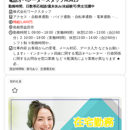
電話オペレータースタッフ/45415
勤務時間、日数等応相談/週末休み/未経験可/男女活躍中
株式会社ワークスタッフ
アクセス ・自動車通勤 ・バイク通勤 ・自転車通勤 ・電車通勤 ・バ
ス通勤 ・徒歩通勤
時給1,400円
島根県益田市
勤務時間 1. 09:00～18:00（実働8時間） 休憩12:00～13:00（合計60
分）2. 10:00～19:00（実働8時間） 休憩13:00～14:00（合計60分）
シフト制 ※勤務時間や...
仕事内容 お客様からの受電、メール対応、データ入力 などをお願い
します♪ ・インターネット回線に関する電話オペレーター ・行政関係
に関するお問合せ窓口業務 など ※配属先により業務が異なります ★
必...
固定時間制
賞与あり
交通費支給
契約社員