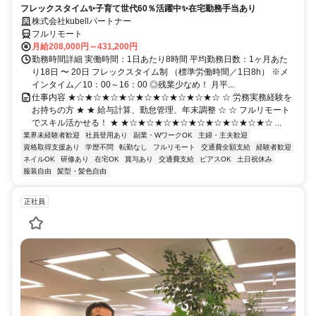
フレックスタイム✨子育て世代60％活躍中✨在宅勤務手当あり
株式会社kubellパートナー
フルリモート
月給208,000円～431,200円
勤務時間詳細 実働時間：1日あたり8時間 平均勤務日数：1ヶ月あた
り18日 〜 20日 フレックスタイム制 （標準労働時間／1日8h） ※メ
インタイム／10：00～16：00 ◎残業少なめ！ 月平...
仕事内容 ★☆★☆★☆★☆★☆★☆★☆★☆★☆ ☆ 労務実務経験を
お持ちの方 ★ ★ 給与計算、勤怠管理、年末調整 ☆ ☆ フルリモート
でスキル活かせる！ ★ ★☆★☆★☆★☆★☆★☆★☆★☆★☆ ...
業界未経験者歓迎
社員登用あり
副業・WワークOK
主婦・主夫歓迎
資格取得支援あり
学歴不問
転勤なし
フルリモート
交通費全額支給
経験者歓迎
ネイルOK
研修あり
在宅OK
賞与あり
交通費支給
ピアスOK
土日祝休み
服装自由
髪型・髪色自由
正社員