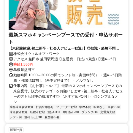
最新スマホキャンペーンブースでの受付・申込サポー
ト
【未経験歓迎♪第二新卒・社会人デビュー歓迎♪】◎知識・経験不問
◎NOサービス残業 ◎自社正社員も目指せる
株式会社ウィルオブ・ワーク
アクセス 益田市 益田駅周辺 ◎交通費・日払い(規定) ◎週4～5日
時給1,550円
島根県益田市
勤務時間 10:00～20:00の間でシフト制（実働8時間） ・週4～5日勤
務 ・残業ほぼ無し（基本定時まで） ・ノルマなし
仕事内容 【お仕事について】 最新のスマホキャンペーンブースでの
来店受付、販売のオシゴトをお願いします♪ 第二新卒・社会人デビュ
ーの方も活躍中の職場です◎ （おすすめPOINT） ◎シンプルなオ
シ...
業界未経験者歓迎
社員登用あり
フリーター歓迎
学歴不問
転勤なし
経験不問
未経験者歓迎
経験者歓迎
週払いOK
即日払いOK
ブランクOK
交通費支給
シフト制
週4日以上OK
履歴書不要
派遣社員