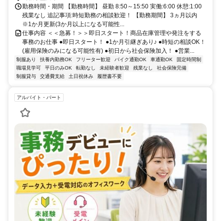
勤務時間・期間 【勤務時間】 昼勤 8:50～15:50 実働:6:00 休憩:1:00
残業なし 追記事項:時短勤務の相談歓迎！ 【勤務期間】 3ヵ月以内
※1か月更新(3か月以上になる可能性...
仕事内容 ＜＜急募！＞＞即日スタート！商品在庫管理や発注をする
事務のお仕事 ●即日スタート！ ●1か月引継ぎあり♪ ●時短の相談OK！
(雇用保険のみになる可能性有) ●初日から社会保険加入！ ●営業...
制服あり
扶養内勤務OK
フリーター歓迎
バイク通勤OK
車通勤OK
固定時間制
職場見学可
平日のみOK
転勤なし
未経験者歓迎
残業なし
社会保険完備
制服貸与
交通費支給
土日祝休み
履歴書不要
アルバイト・パート