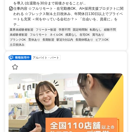
を導入 (出退勤を30分まで前後させることが...
仕事内容 ☆フルリモート・在宅勤務OK、AI×採用支援プロダクトに関
われる ☆フレックス制＆土日祝休み、年間休日130日以上でプライベ
ートも充実 ＜何をやっている会社か？＞ 「出会いを、資産に」を
テ...
業界未経験者歓迎
フリーター歓迎
学歴不問
固定時間制
転勤なし
経験不問
未経験者歓迎
フルリモート
ネイルOK
残業なし
在宅OK
賞与あり
ブランクOK
育休あり
長期歓迎
駅近5分以内
長期休暇あり
ピアスOK
土日祝休み
アルバイト・パート