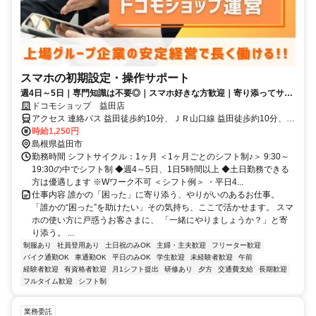
スマホの初期設定・操作サポート
週4日～5日｜専門知識は不要◎｜スマホ好きな方歓迎｜寄り添ってサポ
ートするお仕事！
ドコモショップ 益田店
アクセス 連絡バス 益田徒歩約10分、ＪＲ山口線 益田徒歩約10分、Ｊ
Ｒ山陰本線 益田徒歩約10分
時給1,250円
島根県益田市
勤務時間 シフトサイクル：1ヶ月 ＜1ヶ月ごとのシフト制♪＞ 9:30～
19:30の中でシフト制 ◆週4～5日、1日5時間以上 ◆土日勤務できる
方は優遇します ※Wワーク不可 ＜シフト例＞ ・平日4...
仕事内容 誰かの「困った」に寄り添う、やりがいのあるお仕事。
「誰かの“困った”を助けたい」その気持ち、ここで活かせます。 スマ
ホの使い方に戸惑うお客さまに、 「一緒にやりましょうか？」と寄
り添う。 ...
制服あり
社員登用あり
土日祝のみOK
主婦・主夫歓迎
フリーター歓迎
バイク通勤OK
車通勤OK
平日のみOK
学生歓迎
未経験者歓迎
午前
経験者歓迎
有資格者歓迎
月1シフト提出
研修あり
夕方
交通費支給
長期歓迎
フルタイム歓迎
シフト制
業務委託