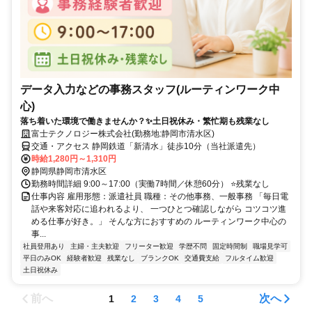
データ入力などの事務スタッフ(ルーティンワーク中
心)
落ち着いた環境で働きませんか？✨土日祝休み・繁忙期も残業なし
富士テクノロジー株式会社(勤務地:静岡市清水区)
交通・アクセス 静岡鉄道「新清水」徒歩10分（当社派遣先）
時給1,280円～1,310円
静岡県静岡市清水区
勤務時間詳細 9:00～17:00（実働7時間／休憩60分） ⭐残業なし
仕事内容 雇用形態：派遣社員 職種：その他事務、一般事務 「毎日電
話や来客対応に追われるより、 一つひとつ確認しながら コツコツ進
める仕事が好き。」 そんな方におすすめの ルーティンワーク中心の
事...
社員登用あり
主婦・主夫歓迎
フリーター歓迎
学歴不問
固定時間制
職場見学可
平日のみOK
経験者歓迎
残業なし
ブランクOK
交通費支給
フルタイム歓迎
土日祝休み
前へ
次へ
1
2
3
4
5