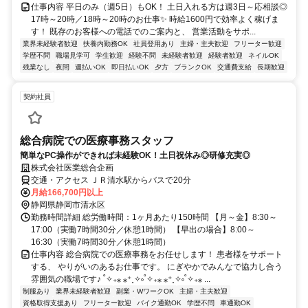
仕事内容 平日のみ（週5日）もOK！ 土日入れる方は週3日～応相談◎
17時～20時／18時～20時のお仕事✨ 時給1600円で効率よく稼げま
す！ 既存のお客様への電話でのご案内と、 営業活動をサポ...
業界未経験者歓迎
扶養内勤務OK
社員登用あり
主婦・主夫歓迎
フリーター歓迎
学歴不問
職場見学可
学生歓迎
経験不問
未経験者歓迎
経験者歓迎
ネイルOK
残業なし
夜間
週払いOK
即日払いOK
夕方
ブランクOK
交通費支給
長期歓迎
契約社員
総合病院での医療事務スタッフ
簡単なPC操作ができれば未経験OK！土日祝休み◎研修充実◎
株式会社医業総合企画
交通・アクセス ＪＲ清水駅からバスで20分
月給166,700円以上
静岡県静岡市清水区
勤務時間詳細 総労働時間：1ヶ月あたり150時間 【月～金】8:30～
17:00（実働7時間30分／休憩1時間） 【早出の場合】8:00～
16:30（実働7時間30分／休憩1時間）
仕事内容 総合病院での医療事務をお任せします！ 患者様をサポート
する、 やりがいのあるお仕事です。 にぎやかでみんなで協力し合う
雰囲気の職場です♪ ˚✧₊⁎ ⁎⁺˳✧༚˚✧₊⁎ ⁎⁺˳✧༚˚✧₊⁎ ...
制服あり
業界未経験者歓迎
副業・WワークOK
主婦・主夫歓迎
資格取得支援あり
フリーター歓迎
バイク通勤OK
学歴不問
車通勤OK