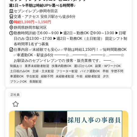
週1日～✨早朝は時給UP✨選べる時間帯♪
セブンイレブン静岡寺田店
交通・アクセス 安倍川駅から徒歩6分
時給1,100円～1,150円
静岡県静岡市駿河区
勤務時間詳細 ①6:00～9:00 ▶週2日～勤務OK ②9:00～13:00 ▶日曜
日のみ ③13:00～17:00 ▶週2日～勤務OK（土日歓迎） 固定シフト制
各時間帯1名ずつ募集
仕事内容 ✅未経験でも安心♪ ✅早朝は時給1,150円！ ✅短時間勤務OK
✅車通勤OK・駅徒歩6分 ━━━☆…━━━☆…━━━☆…━━━☆
お馴染みのセブンイレブンでの 接客・販売業務です。 ━━...
制服あり
業界未経験者歓迎
扶養内勤務OK
週1日からOK
副業・WワークOK
土日祝のみOK
主婦・主夫歓迎
フリーター歓迎
バイク通勤OK
早朝
学歴不問
車通勤OK
学生歓迎
経験不問
未経験者歓迎
午前
経験者歓迎
夕方
ブランクOK
長期歓迎
正社員