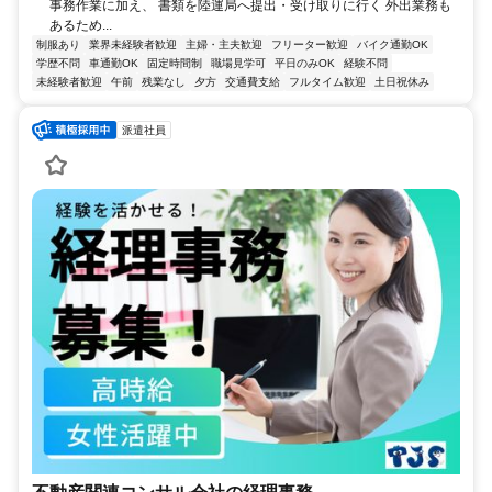
事務作業に加え、 書類を陸運局へ提出・受け取りに行く 外出業務も
あるため...
制服あり
業界未経験者歓迎
主婦・主夫歓迎
フリーター歓迎
バイク通勤OK
学歴不問
車通勤OK
固定時間制
職場見学可
平日のみOK
経験不問
未経験者歓迎
午前
残業なし
夕方
交通費支給
フルタイム歓迎
土日祝休み
派遣社員