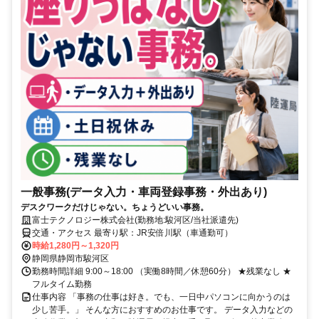
一般事務(データ入力・車両登録事務・外出あり)
デスクワークだけじゃない。ちょうどいい事務。
富士テクノロジー株式会社(勤務地:駿河区/当社派遣先)
交通・アクセス 最寄り駅：JR安倍川駅（車通勤可）
時給1,280円～1,320円
静岡県静岡市駿河区
勤務時間詳細 9:00～18:00 （実働8時間／休憩60分） ★残業なし ★
フルタイム勤務
仕事内容 「事務の仕事は好き。でも、一日中パソコンに向かうのは
少し苦手。」 そんな方におすすめのお仕事です。 データ入力などの