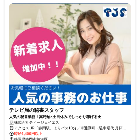
テレビ局の秘書スタッフ
人気の秘書業務！高時給×土日休みでしっかり稼げる★
株式会社ティージェイエス
アクセス JR「静岡駅」よりバス10分／車通勤可（駐車場代 月額
2,500円 自己負担）
時給1,400円以上
静岡県静岡市駿河区