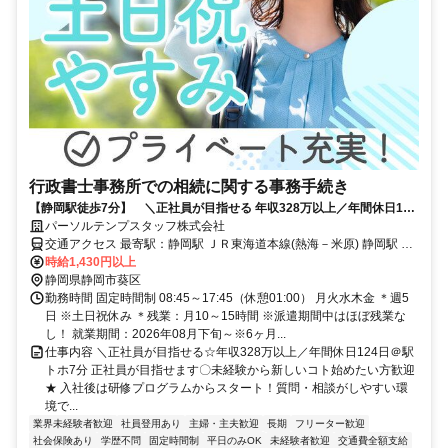
行政書士事務所での相続に関する事務手続き
【静岡駅徒歩7分】 ＼正社員が目指せる 年収328万以上／年間休日124
日＠駅トホ7分
パーソルテンプスタッフ株式会社
交通アクセス 最寄駅：静岡駅 ＪＲ東海道本線(熱海－米原) 静岡駅 徒
歩7分 静岡鉄道静岡清水線 新静岡駅 徒歩10分
時給1,430円以上
静岡県静岡市葵区
勤務時間 固定時間制 08:45～17:45（休憩01:00） 月火水木金 ＊週5
日 ※土日祝休み ＊残業：月10～15時間 ※派遣期間中はほぼ残業な
し！ 就業期間：2026年08月下旬～※6ヶ月...
仕事内容 ＼正社員が目指せる☆年収328万以上／年間休日124日＠駅
トホ7分 正社員が目指せます〇未経験から新しいコト始めたい方歓迎
★ 入社後は研修プログラムからスタート！質問・相談がしやすい環
境で...
業界未経験者歓迎
社員登用あり
主婦・主夫歓迎
長期
フリーター歓迎
社会保険あり
学歴不問
固定時間制
平日のみOK
未経験者歓迎
交通費全額支給