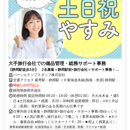
大手旅行会社での備品管理・総務サポート事務
【静岡駅徒歩3分】 2名募集＜静岡駅前×旅行会社＞サポート事務！朝
ゆっくり9:20～
パーソルテンプスタッフ株式会社
交通アクセス 最寄駅：静岡駅 ＪＲ東海道本線(熱海－米原) 静岡駅 徒
歩3分 静岡鉄道静岡清水線 新静岡駅 徒歩5分 ★静岡駅直結ビル！
時給1,450円以上
静岡県静岡市葵区
勤務時間 固定時間制 09:20～18:00（休憩01:00） 月火水木金 ＊週5
日 ●土日祝休み ＊残業：月20～30時間 就業期間：即日～※6ヶ月以
上（長期） 契約更新のある長期のお仕事です
仕事内容 2名募集＜静岡駅前×旅行会社＞サポート事務♪朝ゆっくり
9:20～ ●人気の業界＼旅行会社／で働こう！業界未経験OK！ ●ネイ
ル・服装自由 ●朝ゆっくりスタート！9：20～★程よく残業あり↑...
業界未経験者歓迎
社員登用あり
主婦・主夫歓迎
長期
フリーター歓迎