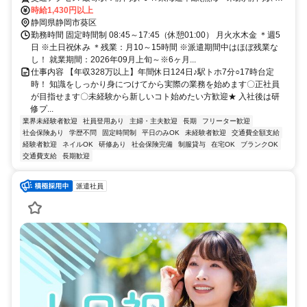
歩7分 静岡鉄道静岡清水線 新静岡駅 徒歩10分
時給1,430円以上
静岡県静岡市葵区
勤務時間 固定時間制 08:45～17:45（休憩01:00） 月火水木金 ＊週5
日 ※土日祝休み ＊残業：月10～15時間 ※派遣期間中はほぼ残業な
し！ 就業期間：2026年09月上旬～※6ヶ月...
仕事内容 【年収328万以上】年間休日124日♪駅トホ7分○17時台定
時！ 知識をしっかり身につけてから実際の業務を始めます〇正社員
が目指せます〇未経験から新しいコト始めたい方歓迎★ 入社後は研
修プ...
業界未経験者歓迎
社員登用あり
主婦・主夫歓迎
長期
フリーター歓迎
社会保険あり
学歴不問
固定時間制
平日のみOK
未経験者歓迎
交通費全額支給
経験者歓迎
ネイルOK
研修あり
社会保険完備
制服貸与
在宅OK
ブランクOK
交通費支給
長期歓迎
派遣社員