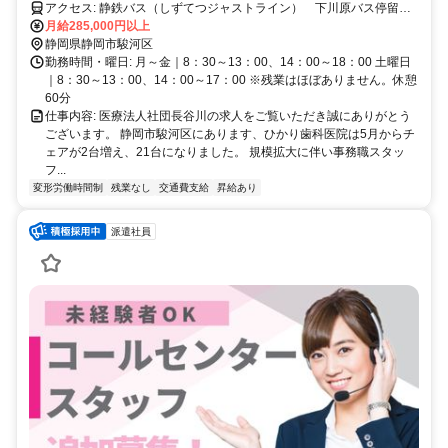
を募集♪
アクセス: 静鉄バス（しずてつジャストライン） 下川原バス停留所
下車 徒歩3分
月給285,000円以上
静岡県静岡市駿河区
勤務時間・曜日: 月～金｜8：30～13：00、14：00～18：00 土曜日
｜8：30～13：00、14：00～17：00 ※残業はほぼありません。休憩
60分
仕事内容: 医療法人社団長谷川の求人をご覧いただき誠にありがとう
ございます。 静岡市駿河区にあります、ひかり歯科医院は5月からチ
ェアが2台増え、21台になりました。 規模拡大に伴い事務職スタッ
フ...
変形労働時間制
残業なし
交通費支給
昇給あり
派遣社員