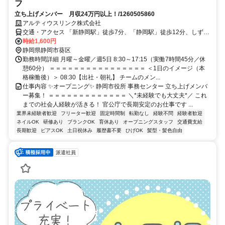
フ
立ち上げメンバー 月収24万円以上！/1260505860
アルティウスリンク株式会社
交通・アクセス 「新静岡駅」徒歩7分、「静岡駅」徒歩12分、しずて
つジャストラインバス「県庁・静岡市役所葵区役所」下車すぐ
時給1,600円
静岡県静岡市葵区
勤務時間詳細 月曜～金曜／週5日 8:30～17:15（実働7時間45分／休
憩60分） ＝＝＝＝＝＝＝＝＝＝＝＝＝＝＝＝ ＜1日のイメージ（本
格稼働後）＞ 08:30【出社・朝礼】 チームのメン...
仕事内容 ✨オープニング✨ 静岡市役所 事務センター 立ち上げメンバ
ー募集！ ＝＝＝＝＝＝＝＝＝＝＝＝＝ ＼*未経験でも大丈夫*／ これ
までの社会人経験が活きる！ 官公庁で長期安定のお仕事です ...
業界未経験者歓迎
フリーター歓迎
固定時間制
転勤なし
経験不問
経験者歓迎
ネイルOK
研修あり
ブランクOK
育休あり
オープニングスタッフ
交通費支給
長期歓迎
ピアスOK
土日祝休み
履歴書不要
ひげOK
髪型・髪色自由
派遣社員