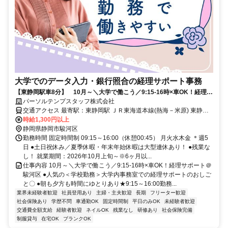
大学でのデータ入力・銀行照合の経理サポート事務
【東静岡駅車8分】 10月～＼大学で働こう／9:15‐16時×車OK！経理サ
ポート＠駿河区
パーソルテンプスタッフ株式会社
交通アクセス 最寄駅：東静岡駅 ＪＲ東海道本線(熱海－米原) 東静岡
駅 車8分 静岡鉄道静岡清水線 県総合運動場駅 車7分 車通勤可能 ●無
時給1,300円以上
料駐車場が使用できます♪
静岡県静岡市駿河区
勤務時間 固定時間制 09:15～16:00（休憩00:45） 月火水木金 ＊週5
日 ●土日祝休み／夏季休暇・年末年始休暇は大型連休あり！ ●残業な
し！ 就業期間：2026年10月上旬～※6ヶ月以...
仕事内容 10月～＼大学で働こう／9:15‐16時×車OK！経理サポート＠
駿河区 ●人気の＜学校勤務＞大学内事務室での経理サポートのおしご
と〇 ●朝も夕方も時間にゆとりあり★9:15～16:00勤務...
業界未経験者歓迎
社員登用あり
主婦・主夫歓迎
長期
フリーター歓迎
社会保険あり
学歴不問
車通勤OK
固定時間制
平日のみOK
未経験者歓迎
交通費全額支給
経験者歓迎
ネイルOK
残業なし
研修あり
社会保険完備
制服貸与
在宅OK
ブランクOK