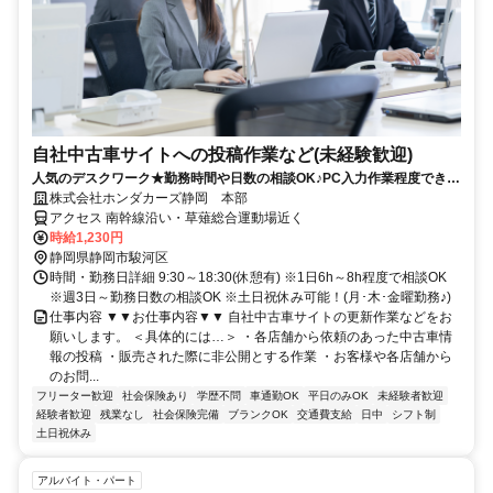
自社中古車サイトへの投稿作業など(未経験歓迎)
人気のデスクワーク★勤務時間や日数の相談OK♪PC入力作業程度できれ
ばOK♪週3日～OK♪土日祝休みも可！
株式会社ホンダカーズ静岡 本部
アクセス 南幹線沿い・草薙総合運動場近く
時給1,230円
静岡県静岡市駿河区
時間・勤務日詳細 9:30～18:30(休憩有) ※1日6h～8h程度で相談OK
※週3日～勤務日数の相談OK ※土日祝休み可能！(月･木･金曜勤務♪)
仕事内容 ▼▼お仕事内容▼▼ 自社中古車サイトの更新作業などをお
願いします。 ＜具体的には…＞ ・各店舗から依頼のあった中古車情
報の投稿 ・販売された際に非公開とする作業 ・お客様や各店舗から
のお問...
フリーター歓迎
社会保険あり
学歴不問
車通勤OK
平日のみOK
未経験者歓迎
経験者歓迎
残業なし
社会保険完備
ブランクOK
交通費支給
日中
シフト制
土日祝休み
アルバイト・パート