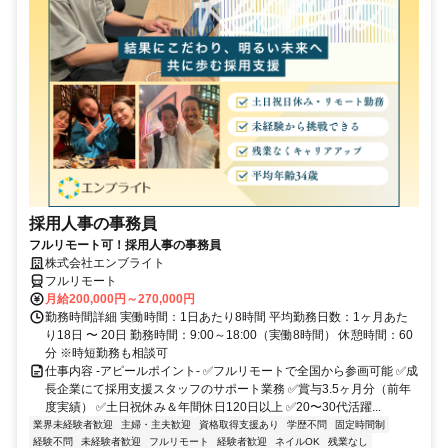
採用人事の事務員
フルリモート可！採用人事の事務員
株式会社エンブライト
フルリモート
月給200,000円～270,000円
勤務時間詳細 実働時間：1日あたり8時間 平均勤務日数：1ヶ月あた
り18日 〜 20日 勤務時間：9:00～18:00（実働8時間） 休憩時間：60
分 ※時短勤務も相談可
仕事内容 -アピールポイント- ✅フルリモートで全国から参画可能 ✅成
長企業にて採用支援スタッフのサポート業務 ✅賞与3.5ヶ月分（前年
度実績） ✅土日祝休み＆年間休日120日以上 ✅20〜30代活躍...
業界未経験者歓迎
主婦・主夫歓迎
資格取得支援あり
学歴不問
固定時間制
経験不問
未経験者歓迎
フルリモート
経験者歓迎
ネイルOK
残業なし