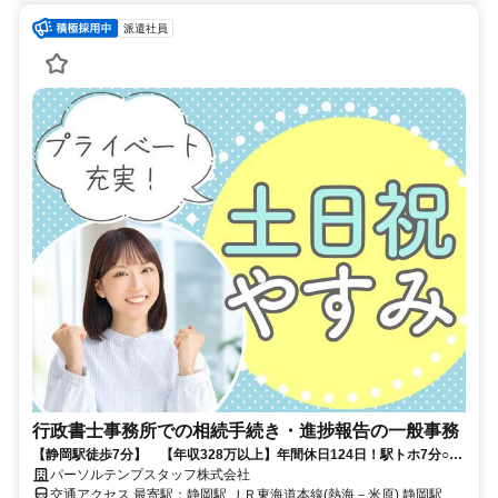
派遣社員
行政書士事務所での相続手続き・進捗報告の一般事務
【静岡駅徒歩7分】 【年収328万以上】年間休日124日！駅トホ7分○17
時台定時！
パーソルテンプスタッフ株式会社
交通アクセス 最寄駅：静岡駅 ＪＲ東海道本線(熱海－米原) 静岡駅 徒