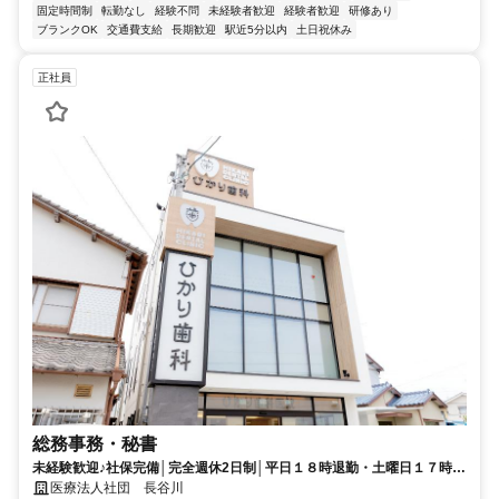
固定時間制
転勤なし
経験不問
未経験者歓迎
経験者歓迎
研修あり
ブランクOK
交通費支給
長期歓迎
駅近5分以内
土日祝休み
正社員
総務事務・秘書
未経験歓迎♪社保完備│完全週休2日制│平日１８時退勤・土曜日１７時退
勤で残業すくなめ│住宅手当・引越補助あり│歯科医院での受付スタッフ
医療法人社団 長谷川