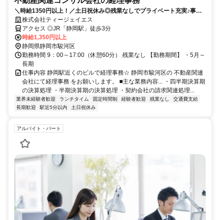
不動産関連コンサル会社の経理事務
＼時給1350円以上！／土日祝休み◎残業なしでプライベート充実♪事業
拡大に伴う増員募集☆
株式会社ティージェイエス
アクセス ◎JR「静岡駅」徒歩3分
時給1,350円以上
静岡県静岡市駿河区
勤務時間 9：00～17:00（休憩60分） 残業なし 【勤務期間】 ・5月～
長期
仕事内容 静岡駅近くのビルで経理事務☆ 静岡市駿河区の 不動産関連
会社にて経理事務 をお願いします。 ■主な業務内容... ・四半期決算期
の決算処理 ・半期決算期の決算処理 ・契約会社の請求関連処理...
業界未経験者歓迎
ランチタイム
固定時間制
経験者歓迎
残業なし
交通費支給
長期歓迎
駅近5分以内
土日祝休み
アルバイト・パート