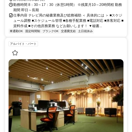
勤務時間 8：30～17：30（休憩1時間） ※残業月10～20時間程 勤務
期間 即日～長期
仕事内容 テレビ局の秘書業務及び総務補助 ＜ 具体的には ＞ ■スケジ
ュール調整 ■スケジュール管理 ■各種手配業務 ■電話対応 ■来客対応 ■
資料作成 ■その他庶務業務 などお願いします！ ▼秘書...
車通勤OK
固定時間制
ブランクOK
交通費支給
土日祝休み
アルバイト・パート