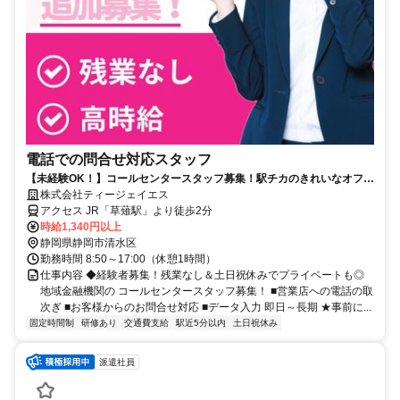
電話での問合せ対応スタッフ
【未経験OK！】コールセンタースタッフ募集！駅チカのきれいなオフィ
ス★
株式会社ティージェイエス
アクセス JR「草薙駅」より徒歩2分
時給1,340円以上
静岡県静岡市清水区
勤務時間 8:50～17:00（休憩1時間）
仕事内容 ◆経験者募集！残業なし＆土日祝休みでプライベートも◎
地域金融機関の コールセンタースタッフ募集！ ■営業店への電話の取
次ぎ ■お客様からのお問合せ対応 ■データ入力 即日～長期 ★事前に...
固定時間制
研修あり
交通費支給
駅近5分以内
土日祝休み
派遣社員