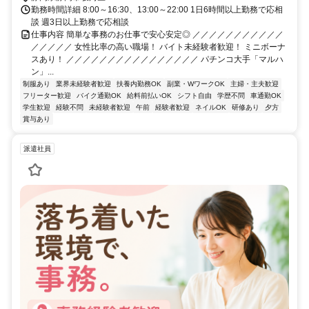
勤務時間詳細 8:00～16:30、13:00～22:00 1日6時間以上勤務で応相
談 週3日以上勤務で応相談
仕事内容 簡単な事務のお仕事で安心安定◎ ／／／／／／／／／／／
／／／／／ 女性比率の高い職場！ バイト未経験者歓迎！ ミニボーナ
スあり！ ／／／／／／／／／／／／／／／／ パチンコ大手「マルハ
ン」...
制服あり
業界未経験者歓迎
扶養内勤務OK
副業・WワークOK
主婦・主夫歓迎
フリーター歓迎
バイク通勤OK
給料前払いOK
シフト自由
学歴不問
車通勤OK
学生歓迎
経験不問
未経験者歓迎
午前
経験者歓迎
ネイルOK
研修あり
夕方
賞与あり
派遣社員