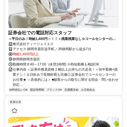
証券会社での電話対応スタッフ
＜平日のみ！時給1,400円～！！＞残業残業なし☆コールセンターの経
験が活かせる☆20～50代女性活躍中
株式会社ティージェイエス
アクセス 静岡市葵区追手町／JR静岡駅から徒歩7分
時給1,400円以上
静岡県静岡市葵区
勤務時間 8:40～17:00（休憩1時間) ※時短勤務も相談OK
仕事内容 ＜証券外務員資格２種以上お持ちの方必見！＞街中勤務×残
業ナシ！土日休みで長期休暇も完備◎ 証券会社でコールセンターの
お仕事★ ＜具体的には＞ ■顧客からの取引に関する照会・問い合わせ
対応 ...
給料前払いOK
固定時間制
ブランクOK
交通費支給
土日祝休み
派遣社員