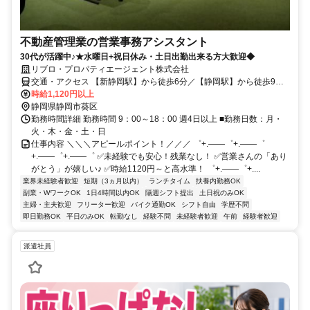
不動産管理業の営業事務アシスタント
30代が活躍中♪★水曜日+祝日休み・土日出勤出来る方大歓迎◆
リブロ・プロパティエージェント株式会社
交通・アクセス 【新静岡駅】から徒歩6分／【静岡駅】から徒歩9分
／【日吉町駅】から徒歩12分 ※車通勤不可
時給1,120円以上
静岡県静岡市葵区
勤務時間詳細 勤務時間 9：00～18：00 週4日以上 ■勤務日数：月・
火・木・金・土・日
仕事内容 ＼＼＼アピールポイント！／／／ ゜+.――゜+.――゜
+.――゜+.――゜ ✅未経験でも安心！残業なし！ ✅営業さんの「あり
がとう」が嬉しい♪ ✅時給1120円～と高水準！ ゜+.――゜+....
業界未経験者歓迎
短期（3ヵ月以内）
ランチタイム
扶養内勤務OK
副業・WワークOK
1日4時間以内OK
隔週シフト提出
土日祝のみOK
主婦・主夫歓迎
フリーター歓迎
バイク通勤OK
シフト自由
学歴不問
即日勤務OK
平日のみOK
転勤なし
経験不問
未経験者歓迎
午前
経験者歓迎
派遣社員