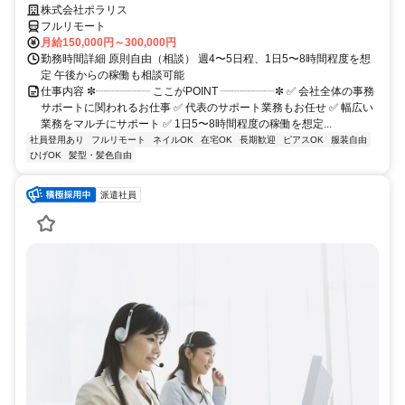
株式会社ポラリス
フルリモート
月給150,000円～300,000円
勤務時間詳細 原則自由（相談） 週4〜5日程、1日5〜8時間程度を想
定 午後からの稼働も相談可能
仕事内容 ✼┈┈┈┈┈ ここがPOINT ┈┈┈┈┈✼ ✅ 会社全体の事務
サポートに関われるお仕事 ✅ 代表のサポート業務もお任せ ✅ 幅広い
業務をマルチにサポート ✅ 1日5〜8時間程度の稼働を想定...
社員登用あり
フルリモート
ネイルOK
在宅OK
長期歓迎
ピアスOK
服装自由
ひげOK
髪型・髪色自由
派遣社員