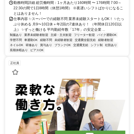
勤務時間詳細 総労働時間：1ヶ月あたり160時間 〜 176時間 7:00～
22:30の間で1日8時間（休憩1時間） ※夜遅いシフトばかりになるこ
とはありません！
仕事内容 ✨スーパーでの経験不問 業界未経験スタートもOK！ ✨たっ
ぷり休める 月9〜10日休＋年2回の7連休あり！ （年間休日120日以
上） ✨ずっと働ける 平均勤続年数「17年」の安定企業 ...
制服あり
業界未経験者歓迎
主婦・主夫歓迎
フリーター歓迎
バイク通勤OK
学歴不問
車通勤OK
経験不問
未経験者歓迎
交通費全額支給
経験者歓迎
ネイルOK
研修あり
賞与あり
ブランクOK
交通費支給
シフト制
社割あり
長期休暇あり
ピアスOK
正社員