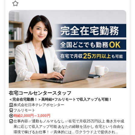
在宅コールセンタースタッフ
＜完全在宅勤務！＞高時給×フルリモートで収入アップも可能！
株式会社日本テレアポセンター
フルリモート
時給2,000円～3,000円
仕事内容 ✅通勤もノルマもなし ✅在宅で月収25万円以上 働き方や成
果に応じて収入アップ可能 あなたの経験を活かし 在宅という自由な
環境で稼げるお仕事！ ✅具体的には... ①クラウド上で提供され...