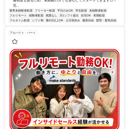
修制度もあるため、未経験の方でも安心してスタートできます◎ ✅
完...
業界未経験者歓迎
フリーター歓迎
平日のみOK
学生歓迎
未経験者歓迎
フルリモート
経験者歓迎
残業なし
月1シフト提出
在宅OK
長期歓迎
フルタイム歓迎
シフト制
週4日以上OK
土日祝休み
服装自由
髪型・髪色自由
アルバイト・パート