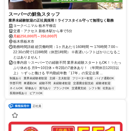
スーパーの鮮魚スタッフ
業界未経験歓迎の正社員採用！ライフスタイル守って無理なく勤務
ヨークベニマル 栃木平柳店
交通・アクセス 新栃木駅から車で5分
月給250,000円～350,000円
栃木県栃木市
勤務時間詳細 総労働時間：1ヶ月あたり160時間 〜 176時間 7:00～
22:30の間で1日8時間（休憩1時間） ※夜遅いシフトばかりになるこ
とはありません！
仕事内容 ✨スーパーでの経験不問 業界未経験スタートもOK！ ✨たっ
ぷり休める 月9〜10日休＋年2回の7連休あり！ （年間休日120日以
上） ✨ずっと働ける 平均勤続年数「17年」の安定企業 ...
制服あり
業界未経験者歓迎
主婦・主夫歓迎
フリーター歓迎
バイク通勤OK
学歴不問
車通勤OK
経験不問
未経験者歓迎
交通費全額支給
経験者歓迎
ネイルOK
研修あり
賞与あり
ブランクOK
交通費支給
シフト制
社割あり
長期休暇あり
ピアスOK
正社員