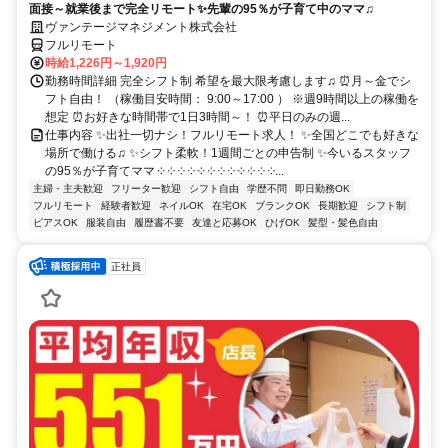
面接～就業後まで完全リモート✨先輩の95％が子育て中のママ♫
ヴァンテージマネジメント株式会社
フルリモート
時給1,226円～1,920円
勤務時間詳細 完全シフト制 希望を最大限考慮します♫ ⏰月～金でシ
フト自由！ （稼働目安時間： 9:00～17:00 ） ※週9時間以上の稼働を
想定 ⏰お好きな時間帯で1日3時間～！ ⏰平日のみの週...
仕事内容 ✨出社一切ナシ！フルリモート求人！ ✨全国どこでも好きな
場所で働ける♫ ✨シフト柔軟！1週間ごとの申告制 ✨今いるスタッフ
の95％が子育てママ ༶ ༶ ༶ ༶ ༶ ༶ ༶ ༶ ༶ ༶ ༶ ༶...
主婦・主夫歓迎
フリーター歓迎
シフト自由
学歴不問
即日勤務OK
フルリモート
経験者歓迎
ネイルOK
在宅OK
ブランクOK
長期歓迎
シフト制
ピアスOK
服装自由
履歴書不要
友達と応募OK
ひげOK
髪型・髪色自由
正社員