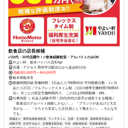
飲食店の店長候補
✅20代・30代活躍中！✅飲食経験歓迎・アルバイトのみOK
やよい軒 栃木バイパス店/EAgr
交通・アクセス 野州平川駅出口から徒歩約13分
月給381,000円～464,000円
栃木県栃木市
勤務時間詳細 実働時間：1日あたり7時間45分 平均勤務日数：1ヶ月
あたり21日 ✅フルフレックスタイム制 （1日の標準労働時間7時間45
分） 月ごとの所定労働時間内で、 この日は5時間勤務・9時...
仕事内容 ＼ 社会人経験不問！20代30代の若手が成長できる職場／
「飲食店のアルバイト経験しかない…」 「ブランクがあるけど大丈
夫かな…」 「そろそろ安定した正社員として働きたい」 …そんな方
でも...
制服あり
業界未経験者歓迎
ランチタイム
主婦・主夫歓迎
資格取得支援あり
経験不問
住宅手当あり
交通費全額支給
午前
経験者歓迎
有資格者歓迎