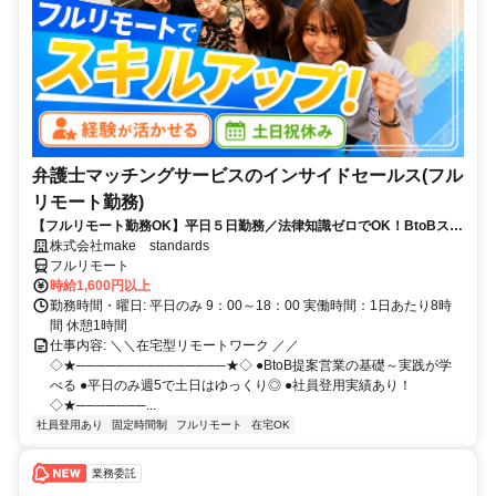
弁護士マッチングサービスのインサイドセールス(フル
リモート勤務)
【フルリモート勤務OK】平日５日勤務／法律知識ゼロでOK！BtoBスキ
ルが身につく営業職
株式会社make standards
フルリモート
時給1,600円以上
勤務時間・曜日: 平日のみ 9：00～18：00 実働時間：1日あたり8時
間 休憩1時間
仕事内容: ＼＼在宅型リモートワーク ／／
◇★───────────────★◇ ●BtoB提案営業の基礎～実践が学
べる ●平日のみ週5で土日はゆっくり◎ ●社員登用実績あり！
◇★───────...
社員登用あり
固定時間制
フルリモート
在宅OK
業務委託