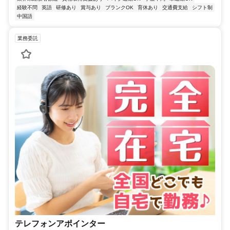
経験不問
英語
研修あり
賞与あり
ブランクOK
育休あり
交通費支給
シフト制
中国語
業務委託
テレフォンアポインター