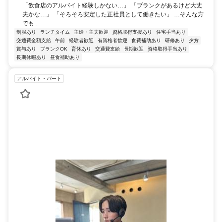
「飲食店のアルバイト経験しかない…」 「ブランクがあるけど大丈
夫かな…」 「そろそろ安定した正社員として働きたい」 …そんな方
でも...
制服あり
ランチタイム
主婦・主夫歓迎
資格取得支援あり
住宅手当あり
交通費全額支給
午前
経験者歓迎
有資格者歓迎
食費補助あり
研修あり
夕方
賞与あり
ブランクOK
育休あり
交通費支給
長期歓迎
資格取得手当あり
長期休暇あり
昼食補助あり
アルバイト・パート