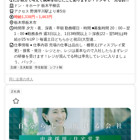
しろさ」感じてみよう
ドン・キホーテ 栃木平柳店
アクセス 野洲平川駅より車5分
時給1,338円～1,463円
栃木県栃木市
時間帯 夕方・夜、深夜・早朝 勤務曜日・時間 ■募集時間 20：00～翌
1：00 ■勤務条件 週3日以上、1日3時間以上 ▷深夜(22－翌5時)は時
給が25％UP ▷毎週土日どちらかと祝日(大型連...
仕事情報 ● 仕事内容 売場の仕事は品出し・棚替え(ディスプレイ変
更)・接客・発注・レジとか。レジは基本なので入社したらまずレジ
の研修を受けます！レジが混んでる時は率先してレジに入りましょ
う。バック...
主婦・主夫歓迎
学生歓迎
シフト制
同じ企業の求人
正社員