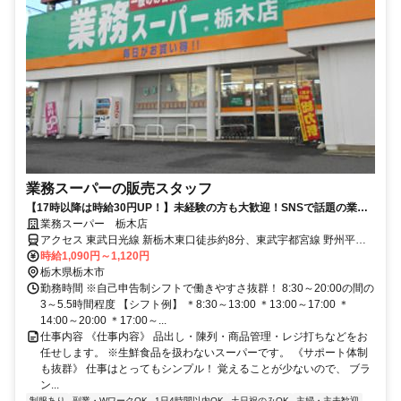
業務スーパーの販売スタッフ
【17時以降は時給30円UP！】未経験の方も大歓迎！SNSで話題の業務
スーパーで一緒に働きませんか？
業務スーパー 栃木店
アクセス 東武日光線 新栃木東口徒歩約8分、東武宇都宮線 野州平川
徒歩約18分、東武日光線 合戦場東口徒歩約22分 ※新栃木駅より徒歩
時給1,090円～1,120円
8分
栃木県栃木市
勤務時間 ※自己申告制シフトで働きやすさ抜群！ 8:30～20:00の間の
3～5.5時間程度 【シフト例】 ＊8:30～13:00 ＊13:00～17:00 ＊
14:00～20:00 ＊17:00～...
仕事内容 《仕事内容》 品出し・陳列・商品管理・レジ打ちなどをお
任せします。 ※生鮮食品を扱わないスーパーです。 《サポート体制
も抜群》 仕事はとってもシンプル！ 覚えることが少ないので、 ブラ
ン...
制服あり
副業・WワークOK
1日4時間以内OK
土日祝のみOK
主婦・主夫歓迎