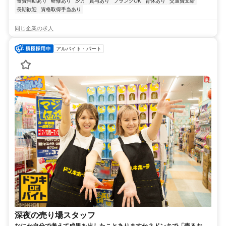
食費補助あり
研修あり
夕方
賞与あり
ブランクOK
育休あり
交通費支給
長期歓迎
資格取得手当あり
同じ企業の求人
アルバイト・パート
深夜の売り場スタッフ
なにか自分で考えて成果を出したことありますか？ドンキで「売るおも