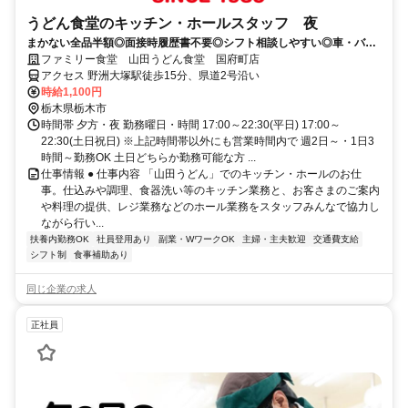
うどん食堂のキッチン・ホールスタッフ 夜
まかない全品半額◎面接時履歴書不要◎シフト相談しやすい◎車・バイ
ク通勤OK◎交通費支給◎
ファミリー食堂 山田うどん食堂 国府町店
アクセス 野洲大塚駅徒歩15分、県道2号沿い
時給1,100円
栃木県栃木市
時間帯 夕方・夜 勤務曜日・時間 17:00～22:30(平日) 17:00～
22:30(土日祝日) ※上記時間帯以外にも営業時間内で 週2日～・1日3
時間～勤務OK 土日どちらか勤務可能な方 ...
仕事情報 ● 仕事内容 「山田うどん」でのキッチン・ホールのお仕
事。仕込みや調理、食器洗い等のキッチン業務と、お客さまのご案内
や料理の提供、レジ業務などのホール業務をスタッフみんなで協力し
ながら行い...
扶養内勤務OK
社員登用あり
副業・WワークOK
主婦・主夫歓迎
交通費支給
シフト制
食事補助あり
同じ企業の求人
正社員