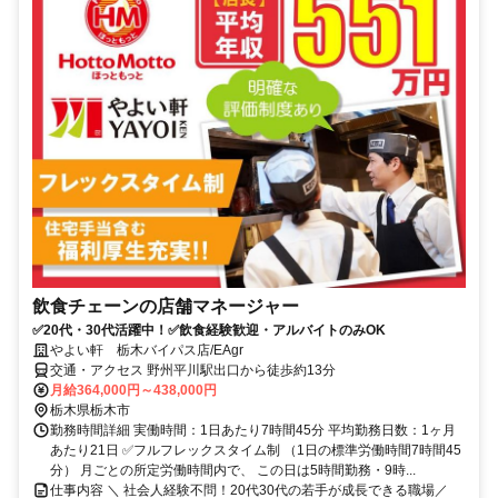
飲食チェーンの店舗マネージャー
✅20代・30代活躍中！✅飲食経験歓迎・アルバイトのみOK
やよい軒 栃木バイパス店/EAgr
交通・アクセス 野州平川駅出口から徒歩約13分
月給364,000円～438,000円
栃木県栃木市
勤務時間詳細 実働時間：1日あたり7時間45分 平均勤務日数：1ヶ月
あたり21日 ✅フルフレックスタイム制 （1日の標準労働時間7時間45
分） 月ごとの所定労働時間内で、 この日は5時間勤務・9時...
仕事内容 ＼ 社会人経験不問！20代30代の若手が成長できる職場／