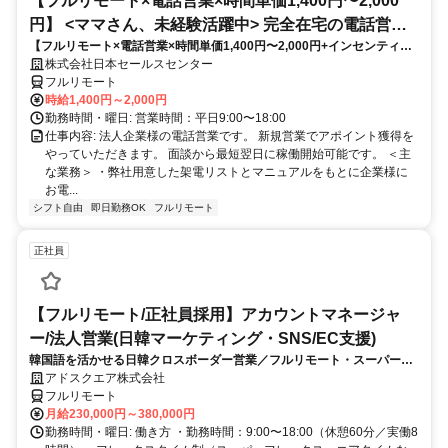
【フルリモート×電話営業×時間単価1,400円〜2,000
円】 <ママさん、未経験活躍中> 完全在宅の電話営業
【フルリモート×電話営業×時間単価1,400円〜2,000円+インセンティブ
で家庭と仕事の両立を実現
あり】 ＜ママさん、未経験活躍中＞ 完全在宅の電話営業で家庭と仕事の
株式会社日本セールスセンター
両立を実現
フルリモート
時給1,400円～2,000円
勤務時間・曜日: 営業時間：平日9:00〜18:00
仕事内容: 法人企業様の電話営業です。 新規営業でアポイント獲得を
やっていただきます。 面談から最短翌日に稼働開始可能です。 ＜主
な業務＞ ・弊社用意した架電リストとマニュアルをもとに企業様に
お電...
シフト自由
即日勤務OK
フルリモート
正社員
【フルリモート/正社員採用】アカウントマネージャ
ー/法人営業(日韓マーケティング・SNS/EC支援)
韓国語を活かせる日韓クロスボーダー営業／フルリモート・スーパーフ
レックス
アドスクエア株式会社
フルリモート
月給230,000円～380,000円
勤務時間・曜日: 働き方 ・勤務時間：9:00〜18:00（休憩60分／実働8