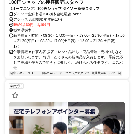
100円ショップの接客販売スタッフ
【オープニング】100円ショップ ダイソー 販売スタッフ
ダイソー生鮮市場TOP栃木合戦場店_5687
アクセス 合戦場駅 徒歩約10分
時給1,160円～1,190円
栃木県栃木市
勤務曜日・時間 ・08:30～17:00(平日) ・13:00～21:30(平日) ・17:00
～21:30(平日) ・08:30～17:00(土日祝) ・13:00～21:30(土日祝) ・
17:...
仕事情報 ● 仕事内容 接客・レジ・品出し・商品管理・売場作りなど
をお願いします。 毎月、たくさんの新商品が入荷します。 季節に応
じて売場を作るので飽きずに楽しく、 続けられる仕事です。 コスパ
最...
副業・WワークOK
土日祝のみOK
オープニングスタッフ
交通費支給
シフト制
業務委託