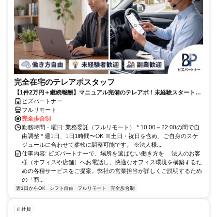
完全在宅のテレアポスタッフ
【1件2万円＋継続報酬】マニュアル完備のテレアポ！未経験スタートの
副業スタッフ活躍中／丁寧なフォロー体制あり
ビズパートナー
フルリモート
完全歩合制
勤務時間・曜日: 業務委託（フルリモート） * 10:00～22:00の間で自
由調整 * 週1日、1日1時間〜OK ※土日・祝日を含め、ご自身のスケ
ジュールに合わせて柔軟に調整可能です。 ※法人様...
仕事内容: ビズパートナーで、場所を選ばない働き方を 法人のお客
様（オフィスや店舗）へお電話し、快適なオフィス環境を構築するた
めの各種サービスをご提案。弊社の営業担当が詳しくご説明するため
の「商...
週1日からOK
シフト自由
フルリモート
完全歩合制
正社員