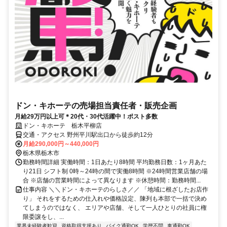
ドン・キホーテの売場担当責任者・販売企画
月給29万円以上可＊20代・30代活躍中！ポスト多数
ドン・キホーテ 栃木平柳店
交通・アクセス 野州平川駅出口から徒歩約12分
月給290,000円～440,000円
栃木県栃木市
勤務時間詳細 実働時間：1日あたり8時間 平均勤務日数：1ヶ月あた
り21日 シフト制 0時～24時の間で実働8時間 ※24時間営業店舗の場
合 ※店舗の営業時間によって異なります ※休憩時間：勤務時間...
仕事内容 ＼＼ドン・キホーテのらしさ／／ 「地域に根ざしたお店作
り」 それをするための仕入れや価格設定、陳列も本部で一括で決め
てしまうのではなく、 エリアや店舗、そして一人ひとりの社員に権
限委譲をし、...
業界未経験者歓迎
資格取得支援あり
バイク通勤OK
学歴不問
車通勤OK