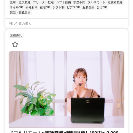
主婦・主夫歓迎
フリーター歓迎
シフト自由
学歴不問
フルリモート
経験者歓迎
ネイルOK
研修あり
在宅OK
シフト制
ピアスOK
服装自由
ひげOK
髪型・髪色自由
同じ企業の求人
業務委託