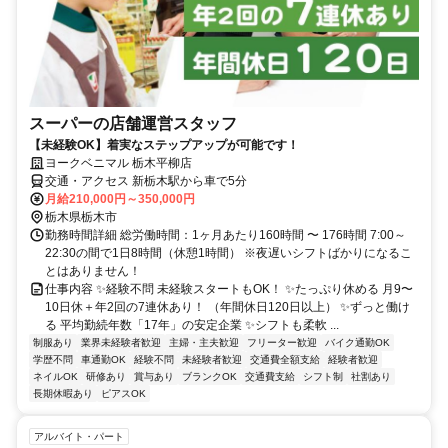
スーパーの店舗運営スタッフ
【未経験OK】着実なステップアップが可能です！
ヨークベニマル 栃木平柳店
交通・アクセス 新栃木駅から車で5分
月給210,000円～350,000円
栃木県栃木市
勤務時間詳細 総労働時間：1ヶ月あたり160時間 〜 176時間 7:00～
22:30の間で1日8時間（休憩1時間） ※夜遅いシフトばかりになるこ
とはありません！
仕事内容 ✨経験不問 未経験スタートもOK！ ✨たっぷり休める 月9〜
10日休＋年2回の7連休あり！ （年間休日120日以上） ✨ずっと働け
る 平均勤続年数「17年」の安定企業 ✨シフトも柔軟 ...
制服あり
業界未経験者歓迎
主婦・主夫歓迎
フリーター歓迎
バイク通勤OK
学歴不問
車通勤OK
経験不問
未経験者歓迎
交通費全額支給
経験者歓迎
ネイルOK
研修あり
賞与あり
ブランクOK
交通費支給
シフト制
社割あり
長期休暇あり
ピアスOK
アルバイト・パート