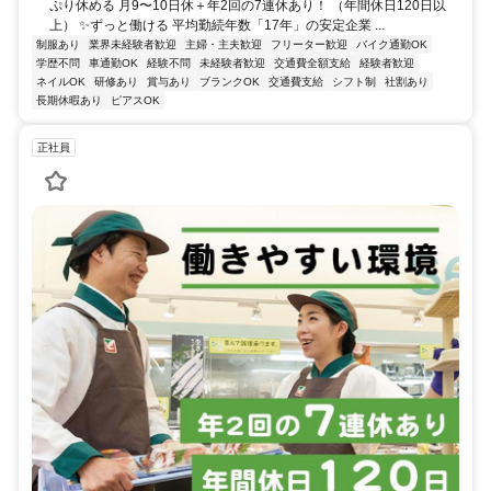
ぷり休める 月9〜10日休＋年2回の7連休あり！ （年間休日120日以
上） ✨ずっと働ける 平均勤続年数「17年」の安定企業 ...
制服あり
業界未経験者歓迎
主婦・主夫歓迎
フリーター歓迎
バイク通勤OK
学歴不問
車通勤OK
経験不問
未経験者歓迎
交通費全額支給
経験者歓迎
ネイルOK
研修あり
賞与あり
ブランクOK
交通費支給
シフト制
社割あり
長期休暇あり
ピアスOK
正社員