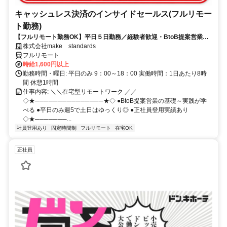
キャッシュレス決済のインサイドセールス(フルリモー
ト勤務)
【フルリモート勤務OK】平日５日勤務／経験者歓迎・BtoB提案営業で
スキルアップ
株式会社make standards
フルリモート
時給1,600円以上
勤務時間・曜日: 平日のみ 9：00～18：00 実働時間：1日あたり8時
間 休憩1時間
仕事内容: ＼＼在宅型リモートワーク ／／
◇★───────────────★◇ ●BtoB提案営業の基礎～実践が学
べる ●平日のみ週5で土日はゆっくり◎ ●正社員登用実績あり
◇★───────...
社員登用あり
固定時間制
フルリモート
在宅OK
正社員