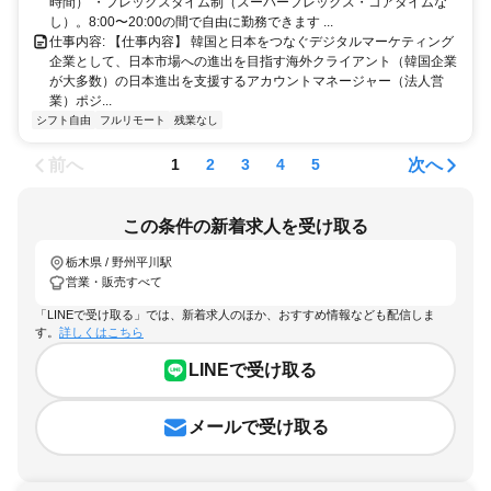
時間） ・フレックスタイム制（スーパーフレックス・コアタイムな
し）。8:00〜20:00の間で自由に勤務できます ...
仕事内容: 【仕事内容】 韓国と日本をつなぐデジタルマーケティング
企業として、日本市場への進出を目指す海外クライアント（韓国企業
が大多数）の日本進出を支援するアカウントマネージャー（法人営
業）ポジ...
シフト自由
フルリモート
残業なし
前へ
次へ
1
2
3
4
5
この条件の新着求人を受け取る
栃木県 / 野州平川駅
営業・販売すべて
「LINEで受け取る」では、新着求人のほか、おすすめ情報なども配信しま
す。
詳しくはこちら
LINEで受け取る
メールで受け取る