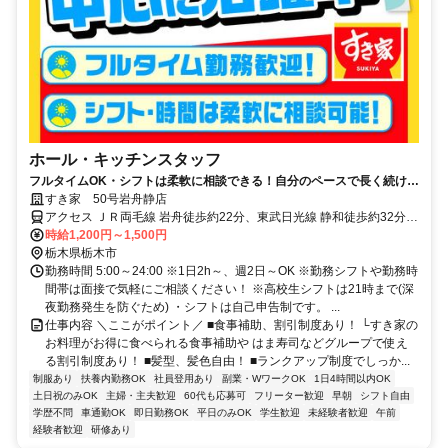
ホール・キッチンスタッフ
フルタイムOK・シフトは柔軟に相談できる！自分のペースで長く続けら
れる職場です◎
すき家 50号岩舟静店
アクセス ＪＲ両毛線 岩舟徒歩約22分、東武日光線 静和徒歩約32分、
東武日光線 新大平下西口徒歩約66分 例弊使街道沿い、島村近く
時給1,200円～1,500円
栃木県栃木市
勤務時間 5:00～24:00 ※1日2h～、週2日～OK ※勤務シフトや勤務時
間帯は面接で気軽にご相談ください！ ※高校生シフトは21時まで(深
夜勤務発生を防ぐため) ・シフトは自己申告制です。 ...
仕事内容 ＼ここがポイント／ ■食事補助、割引制度あり！ └すき家の
お料理がお得に食べられる食事補助や はま寿司などグループで使え
る割引制度あり！ ■髪型、髪色自由！ ■ランクアップ制度でしっか...
制服あり
扶養内勤務OK
社員登用あり
副業・WワークOK
1日4時間以内OK
土日祝のみOK
主婦・主夫歓迎
60代も応募可
フリーター歓迎
早朝
シフト自由
学歴不問
車通勤OK
即日勤務OK
平日のみOK
学生歓迎
未経験者歓迎
午前
経験者歓迎
研修あり