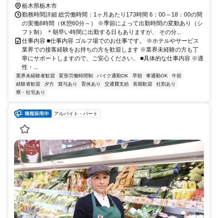
栃木県栃木市
勤務時間詳細 総労働時間：1ヶ月あたり173時間 6：00～18：00の間
の実働8時間（休憩60分～） ※季節によって出勤時間の変動あり（シ
フト制） ＊朝早い時間に出勤する日もありますが、 その分...
仕事内容 ■仕事内容 ゴルフ場でのお仕事です。 ※ホテルやサービス
業界での接客経験をお持ちの方を歓迎します ※業界未経験の方も丁
寧にサポートしますので、ご安心ください。 ■具体的な仕事内容 ※適
性・...
業界未経験者歓迎
変形労働時間制
バイク通勤OK
早朝
車通勤OK
午前
経験者歓迎
夕方
賞与あり
育休あり
交通費支給
長期歓迎
社割あり
寮・社宅あり
アルバイト・パート