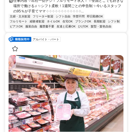
仕事内容 ✨出社一切ナシ！フルリモート求人！ ✨全国どこでも好きな
場所で働ける♫ ✨シフト柔軟！1週間ごとの申告制 ✨今いるスタッフ
の95％が子育てママ ༶ ༶ ༶ ༶ ༶ ༶ ༶ ༶ ༶ ༶ ༶ ༶...
主婦・主夫歓迎
フリーター歓迎
シフト自由
学歴不問
即日勤務OK
フルリモート
経験者歓迎
ネイルOK
在宅OK
ブランクOK
長期歓迎
シフト制
ピアスOK
服装自由
履歴書不要
友達と応募OK
ひげOK
髪型・髪色自由
アルバイト・パート