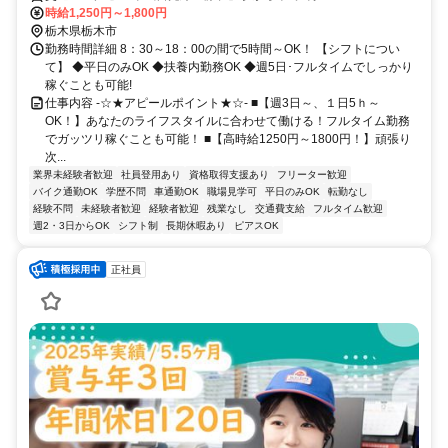
時給1,250円～1,800円
栃木県栃木市
勤務時間詳細 8：30～18：00の間で5時間～OK！ 【シフトについ
て】 ◆平日のみOK ◆扶養内勤務OK ◆週5日･フルタイムでしっかり
稼ぐことも可能!
仕事内容 -☆★アピールポイント★☆- ■【週3日～、１日5ｈ～
OK！】あなたのライフスタイルに合わせて働ける！フルタイム勤務
でガッツリ稼ぐことも可能！ ■【高時給1250円～1800円！】頑張り
次...
業界未経験者歓迎
社員登用あり
資格取得支援あり
フリーター歓迎
バイク通勤OK
学歴不問
車通勤OK
職場見学可
平日のみOK
転勤なし
経験不問
未経験者歓迎
経験者歓迎
残業なし
交通費支給
フルタイム歓迎
週2・3日からOK
シフト制
長期休暇あり
ピアスOK
正社員