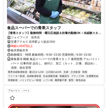
食品スーパーでの青果スタッフ
【青果スタッフ】勤務時間・曜日応相談＆扶養内勤務OK！未経験スター
ト大歓迎♪
ジョイフーズ 岩舟店
交通アクセス 岩舟駅より徒歩18分
時給1,068円以上
栃木県栃木市
勤務曜日・時間 募集時間／9:00~23:00 営業時間／9:00~23:00
募集要項 職種 食品スーパーでの青果スタッフ 雇用形態 アルバイト /
パート 仕事内容 品出し、値付け、加工（カット、計量、袋詰め）、
清掃、衛生管理
業界未経験者歓迎
週1日からOK
土日祝のみOK
主婦・主夫歓迎
長期
フリーター歓迎
未経験者歓迎
社会保険完備
制服貸与
ブランクOK
交通費支給
長期歓迎
バイトデビュー歓迎
シフト制
履歴書不要
髪型・髪色自由
アルバイト・パート