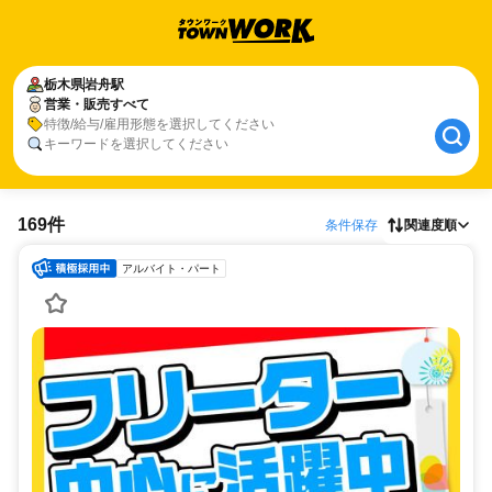
栃木県
岩舟駅
営業・販売すべて
特徴/給与/雇用形態を選択してください
キーワードを選択してください
169件
条件保存
関連度順
アルバイト・パート