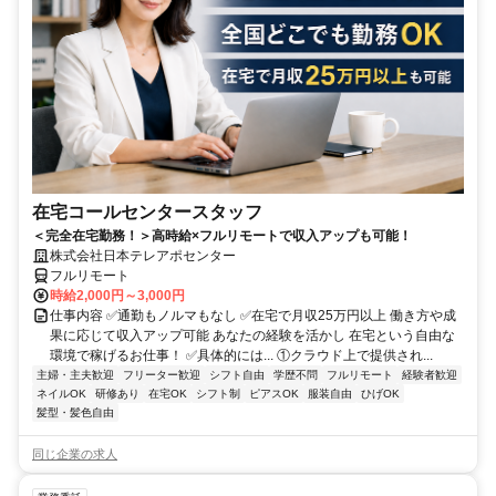
在宅コールセンタースタッフ
＜完全在宅勤務！＞高時給×フルリモートで収入アップも可能！
株式会社日本テレアポセンター
フルリモート
時給2,000円～3,000円
仕事内容 ✅通勤もノルマもなし ✅在宅で月収25万円以上 働き方や成
果に応じて収入アップ可能 あなたの経験を活かし 在宅という自由な
環境で稼げるお仕事！ ✅具体的には... ①クラウド上で提供され...
主婦・主夫歓迎
フリーター歓迎
シフト自由
学歴不問
フルリモート
経験者歓迎
ネイルOK
研修あり
在宅OK
シフト制
ピアスOK
服装自由
ひげOK
髪型・髪色自由
同じ企業の求人