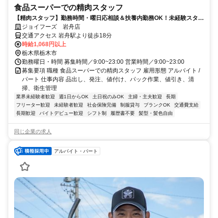
食品スーパーでの精肉スタッフ
【精肉スタッフ】勤務時間・曜日応相談＆扶養内勤務OK！未経験スター
ト大歓迎♪
ジョイフーズ 岩舟店
交通アクセス 岩舟駅より徒歩18分
時給1,068円以上
栃木県栃木市
勤務曜日・時間 募集時間／9:00~23:00 営業時間／9:00~23:00
募集要項 職種 食品スーパーでの精肉スタッフ 雇用形態 アルバイト /
パート 仕事内容 品出し、発注、値付け、パック作業、値引き、清
掃、衛生管理
業界未経験者歓迎
週1日からOK
土日祝のみOK
主婦・主夫歓迎
長期
フリーター歓迎
未経験者歓迎
社会保険完備
制服貸与
ブランクOK
交通費支給
長期歓迎
バイトデビュー歓迎
シフト制
履歴書不要
髪型・髪色自由
同じ企業の求人
アルバイト・パート