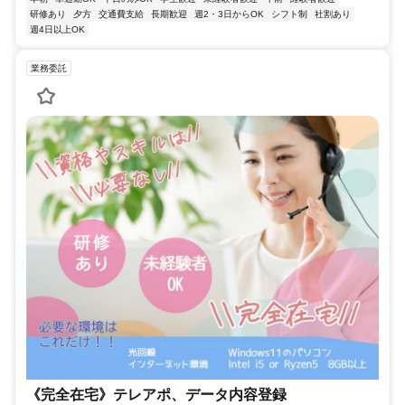
研修あり
夕方
交通費支給
長期歓迎
週2・3日からOK
シフト制
社割あり
週4日以上OK
業務委託
《完全在宅》テレアポ、データ内容登録