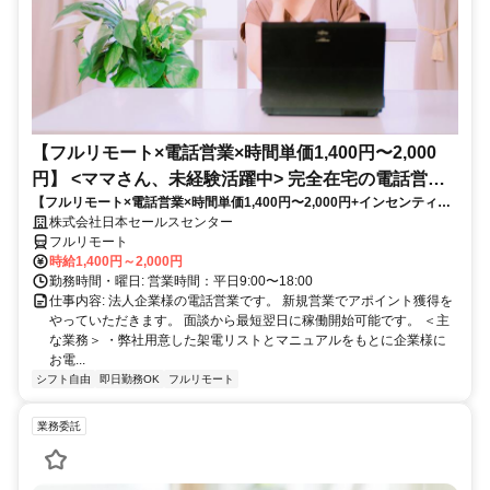
【フルリモート×電話営業×時間単価1,400円〜2,000
円】 <ママさん、未経験活躍中> 完全在宅の電話営業
【フルリモート×電話営業×時間単価1,400円〜2,000円+インセンティブ
で家庭と仕事の両立を実現
あり】 ＜ママさん、未経験活躍中＞ 完全在宅の電話営業で家庭と仕事の
株式会社日本セールスセンター
両立を実現
フルリモート
時給1,400円～2,000円
勤務時間・曜日: 営業時間：平日9:00〜18:00
仕事内容: 法人企業様の電話営業です。 新規営業でアポイント獲得を
やっていただきます。 面談から最短翌日に稼働開始可能です。 ＜主
な業務＞ ・弊社用意した架電リストとマニュアルをもとに企業様に
お電...
シフト自由
即日勤務OK
フルリモート
業務委託