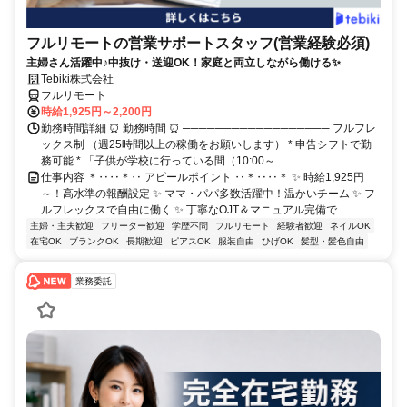
フルリモートの営業サポートスタッフ(営業経験必須)
主婦さん活躍中♪中抜け・送迎OK！家庭と両立しながら働ける✨
Tebiki株式会社
フルリモート
時給1,925円～2,200円
勤務時間詳細 ⏰ 勤務時間 ⏰ ────────────────── フルフレ
ックス制 （週25時間以上の稼働をお願いします） * 申告シフトで勤
務可能 * 「子供が学校に行っている間（10:00～...
仕事内容 ＊‥‥＊‥ アピールポイント ‥＊‥‥＊ ✨ 時給1,925円
～！高水準の報酬設定 ✨ ママ・パパ多数活躍中！温かいチーム ✨ フ
ルフレックスで自由に働く ✨ 丁寧なOJT＆マニュアル完備で...
主婦・主夫歓迎
フリーター歓迎
学歴不問
フルリモート
経験者歓迎
ネイルOK
在宅OK
ブランクOK
長期歓迎
ピアスOK
服装自由
ひげOK
髪型・髪色自由
業務委託