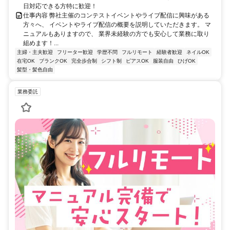
日対応できる方特に歓迎！
仕事内容 弊社主催のコンテストイベントやライブ配信に興味がある
方々へ、 イベントやライブ配信の概要を説明していただきます。 マ
ニュアルもありますので、 業界未経験の方でも安心して業務に取り
組めます！...
主婦・主夫歓迎
フリーター歓迎
学歴不問
フルリモート
経験者歓迎
ネイルOK
在宅OK
ブランクOK
完全歩合制
シフト制
ピアスOK
服装自由
ひげOK
髪型・髪色自由
業務委託