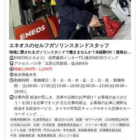
エネオスのセルフガソリンスタンドスタッフ
地域に愛されるガソリンスタンドで働きませんか？未経験OK！資格お持
ちの方是非お役立て下さい
ENEOS(エネオス) 佐野藤岡インターTS (株)ENEOSウイング
アクセス バス停「太田公民館前」徒歩約6分
時給1,068円～1,200円
栃木県栃木市
勤務時間 ・勤務曜日：月・火・水・木・金・土・日・祝 ・勤務時
間： [1] 08:00～17:00 [2] 13:00～18:00 [3] 08:00～13:00 [4] 09:00～
18:00 [...
仕事内容 給油や窓ふき、洗車や点検のお声掛け！お客様のありがと
う！を頂ける仕事です☆彡 主な仕事内容は、お客様のお車に燃料を
給油する給油サービス、タイヤの空気圧チェックやオイル交換やカー
コーティング、...
扶養内勤務OK
社員登用あり
週1日からOK
副業・WワークOK
1日4時間以内OK
土日祝のみOK
主婦・主夫歓迎
資格取得支援あり
フリーター歓迎
バイク通勤OK
シフト自由
学歴不問
平日のみOK
学生歓迎
未経験者歓迎
交通費全額支給
午前
経験者歓迎
有資格者歓迎
月1シフト提出