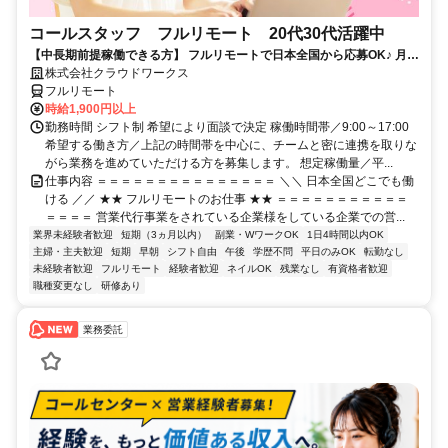
コールスタッフ フルリモート 20代30代活躍中
【中長期前提稼働できる方】 フルリモートで日本全国から応募OK♪ 月稼
働80時間で安定収入！
株式会社クラウドワークス
フルリモート
時給1,900円以上
勤務時間 シフト制 希望により面談で決定 稼働時間帯／9:00～17:00
希望する働き方／上記の時間帯を中心に、チームと密に連携を取りな
がら業務を進めていただける方を募集します。 想定稼働量／平...
仕事内容 ＝＝＝＝＝＝＝＝＝＝＝＝＝＝＝ ＼＼ 日本全国どこでも働
ける ／／ ★★ フルリモートのお仕事 ★★ ＝＝＝＝＝＝＝＝＝＝＝
＝＝＝＝ 営業代行事業をされている企業様をしている企業での営...
業界未経験者歓迎
短期（3ヵ月以内）
副業・WワークOK
1日4時間以内OK
主婦・主夫歓迎
短期
早朝
シフト自由
午後
学歴不問
平日のみOK
転勤なし
未経験者歓迎
フルリモート
経験者歓迎
ネイルOK
残業なし
有資格者歓迎
職種変更なし
研修あり
業務委託