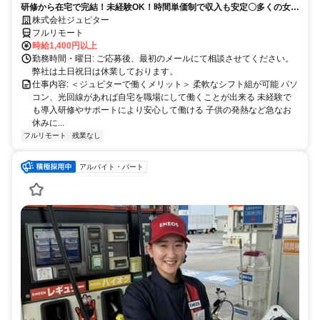
研修から在宅で完結！未経験OK！時間単価制で収入も安定〇多くの女性
の方が活躍中！隙間時間有効活用！
株式会社ジュピター
フルリモート
時給1,400円以上
勤務時間・曜日: ご応募後、最初のメールにて相談させてください。
弊社は土日祝日は休業しております。
仕事内容: ＜ジュピターで働くメリット＞ 柔軟なシフト組が可能 パソ
コン、光回線があれば自宅を職場にして働くことが出来る 未経験で
も導入研修やサポートにより安心して働ける 子供の発熱など急なお
休みに...
フルリモート
残業なし
アルバイト・パート