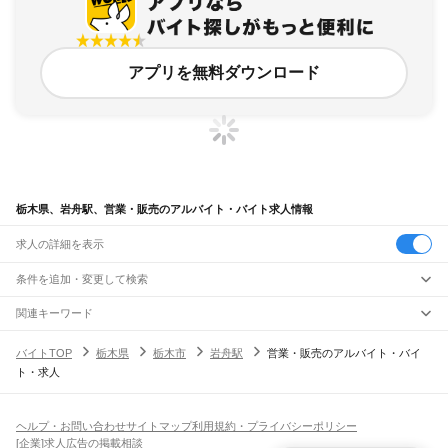
アプリを無料ダウンロード
栃木県、岩舟駅、営業・販売のアルバイト・バイト求人情報
求人の詳細を表示
条件を追加・変更して検索
市区町村を追加・変更
関連キーワード
完全在宅ワーク 全国
シール貼り 在宅
現在地周辺
ガチャガチャ
犬カフェ
栃木県
駅を追加・変更
バイトTOP
栃木県
栃木市
岩舟駅
営業・販売のアルバイト・バイ
栃木県
すべて
ト・求人
宇都宮市
足利市
栃木市
佐野市
鹿沼市
日光市
小山市
真岡市
大田原市
矢板市
職種を追加・変更
JR東北本線(黒磯～利府・盛岡)
那須塩原市
さくら市
那須烏山市
下野市
河内郡
上都賀郡
芳賀郡
下都賀郡
塩谷郡
黒磯駅
高久駅
黒田原駅
豊原駅
飲食・フードサービス
那須郡
特徴を追加・変更
飲食・フードサービス
すべて
ヘルプ・お問い合わせ
サイトマップ
利用規約・プライバシーポリシー
宇都宮線
ホールスタッフ
キッチンスタッフ
皿洗い・洗い場
精肉・鮮魚加工
給食調理
人気
[企業]求人広告の掲載相談
野木駅
間々田駅
小山駅
小金井駅
自治医大駅
石橋駅
雀宮駅
宇都宮駅
岡本駅
宝積寺駅