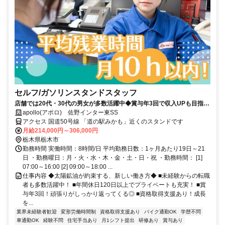
セルフ/ガソリンスタンドスタッフ
店舗では20代・30代の男女が多数活躍中◆賞与年3回で収入UPも目指せ
る！※2025年実績 / 5.5ヶ月分◆年間休日120日以上でプライベートも充
apollo(アポロ) 佐野インター東SS
実！◆月の平均残業時間10時間以内◆業界大手！５４年連続黒字の安定
アクセス 国道50号線 「道の駅みかも」近くのスタンドです
企業◆資格取得支援もあり！未経験者からでも主任・店長にキャリアア
月給214,000円～306,000円
ップ可能◆国内TOPクラスの社宅制度
栃木県栃木市
勤務時間 実働時間：8時間/日 平均勤務日数：1ヶ月あたり19日～21
日 ・勤務曜日：月・火・水・木・金・土・日・祝 ・勤務時間： [1]
07:00～16:00 [2] 09:00～18:00 ...
仕事内容 ◆太陽鉱油が約束する、新しい働き方◆ ■未経験からの転職
者も多数活躍中！ ■年間休日120日以上でプライベートも充実！ ■賞
与年3回！頑張りがしっかり返ってくる◎ ■資格取得支援あり！成長
を...
業界未経験者歓迎
変形労働時間制
資格取得支援あり
バイク通勤OK
学歴不問
車通勤OK
経験不問
住宅手当あり
月1シフト提出
研修あり
賞与あり