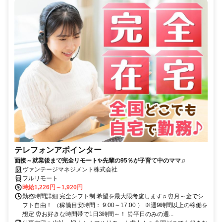
テレフォンアポインター
面接～就業後まで完全リモート✨先輩の95％が子育て中のママ♫
ヴァンテージマネジメント株式会社
フルリモート
時給1,226円～1,920円
勤務時間詳細 完全シフト制 希望を最大限考慮します♫ ⏰月～金でシ
フト自由！ （稼働目安時間： 9:00～17:00 ） ※週9時間以上の稼働を
想定 ⏰お好きな時間帯で1日3時間～！ ⏰平日のみの週...