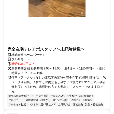
完全在宅テレアポスタッフ〜未経験歓迎〜
株式会社ホームパーティ
フルリモート
時給1,350円以上
勤務時間詳細 勤務時間 9:00～18:00 ・週4日～ ・1日5時間～ ・週20
時間以上 平日のみ勤務
仕事内容 ⭐ノルマなしの電話案内業務⭐ 完全在宅で通勤時間ゼロ！ W
ワークや副業、子育てとの両立もしやすい環境です♪ マニュアルや研
修制度もあるため、未経験の方でも安心してスタートできます◎ ✅
完...
業界未経験者歓迎
フリーター歓迎
平日のみOK
学生歓迎
未経験者歓迎
フルリモート
経験者歓迎
残業なし
月1シフト提出
在宅OK
長期歓迎
フルタイム歓迎
シフト制
週4日以上OK
土日祝休み
服装自由
髪型・髪色自由