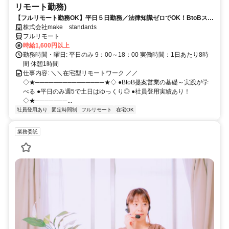
リモート勤務)
【フルリモート勤務OK】平日５日勤務／法律知識ゼロでOK！BtoBスキ
ルが身につく営業職
株式会社make standards
フルリモート
時給1,600円以上
勤務時間・曜日: 平日のみ 9：00～18：00 実働時間：1日あたり8時
間 休憩1時間
仕事内容: ＼＼在宅型リモートワーク ／／
◇★───────────────★◇ ●BtoB提案営業の基礎～実践が学
べる ●平日のみ週5で土日はゆっくり◎ ●社員登用実績あり！
◇★───────...
社員登用あり
固定時間制
フルリモート
在宅OK
業務委託