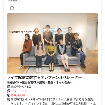
業務委託
ライブ配信に関するテレフォンオペレーター
未経験OK✨完全在宅Ok✨服装・髪型・ネイル自由✨
株式会社KIRINZ
フルリモート
完全歩合制
勤務時間詳細 ・9時～22時の間でフルタイム稼働 できる方を優先い
たします。 ・月１シフト提出 ・週4以上稼働が可能な方歓迎！ ・土