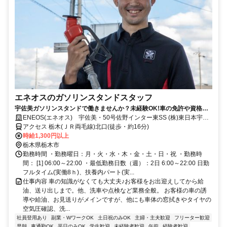
エネオスのガソリンスタンドスタッフ
宇佐美ガソリンスタンドで働きませんか？未経験OK!車の免許や資格が
なくても始められます！
ENEOS(エネオス) 宇佐美・50号佐野インター東SS (株)東日本宇佐
美 埼玉栃木支店
アクセス 栃木(ＪＲ両毛線)北口(徒歩・約16分)
時給1,300円以上
栃木県栃木市
勤務時間 ・勤務曜日：月・火・水・木・金・土・日・祝 ・勤務時
間： [1] 06:00～22:00 ・最低勤務日数（週）：2日 6:00～22:00 日勤
フルタイム(実働8ｈ)、扶養内パート(実...
仕事内容 車の知識がなくても大丈夫♪お客様をお出迎えしてから給
油、送り出しまで。他、洗車や点検など業務全般。 お客様の車の誘
導や給油、お見送りがメインですが、他にも車体の窓拭きやタイヤの
空気圧確認、洗...
社員登用あり
副業・WワークOK
土日祝のみOK
主婦・主夫歓迎
フリーター歓迎
早朝
車通勤OK
平日のみOK
学生歓迎
未経験者歓迎
午前
経験者歓迎