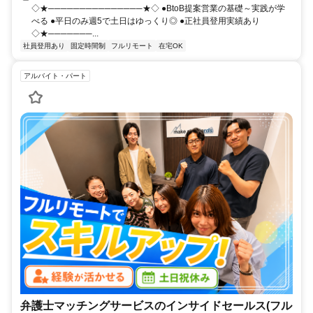
◇★───────────────★◇ ●BtoB提案営業の基礎～実践が学
べる ●平日のみ週5で土日はゆっくり◎ ●正社員登用実績あり
◇★───────...
社員登用あり
固定時間制
フルリモート
在宅OK
アルバイト・パート
弁護士マッチングサービスのインサイドセールス(フル