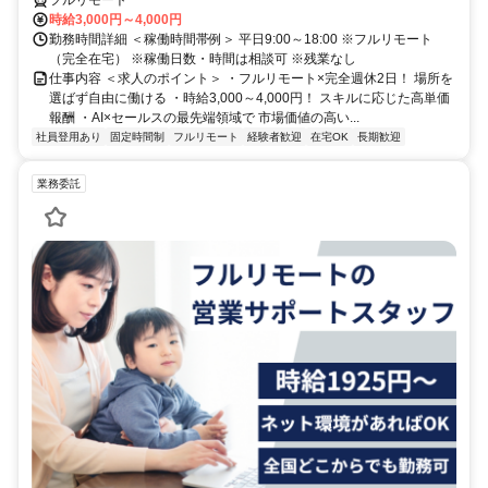
時給3,000円～4,000円
勤務時間詳細 ＜稼働時間帯例＞ 平日9:00～18:00 ※フルリモート
（完全在宅） ※稼働日数・時間は相談可 ※残業なし
仕事内容 ＜求人のポイント＞ ・フルリモート×完全週休2日！ 場所を
選ばず自由に働ける ・時給3,000～4,000円！ スキルに応じた高単価
報酬 ・AI×セールスの最先端領域で 市場価値の高い...
社員登用あり
固定時間制
フルリモート
経験者歓迎
在宅OK
長期歓迎
業務委託