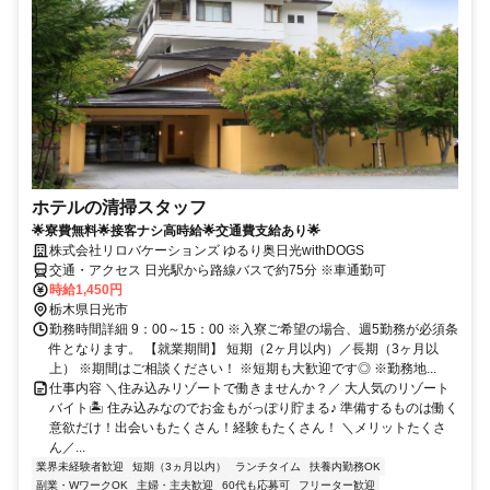
ホテルの清掃スタッフ
🌟寮費無料🌟接客ナシ高時給🌟交通費支給あり🌟
株式会社リロバケーションズ ゆるり奥日光withDOGS
交通・アクセス 日光駅から路線バスで約75分 ※車通勤可
時給1,450円
栃木県日光市
勤務時間詳細 9：00～15：00 ※入寮ご希望の場合、週5勤務が必須条
件となります。 【就業期間】 短期（2ヶ月以内）／長期（3ヶ月以
上） ※期間はご相談ください！ ※短期も大歓迎です◎ ※勤務地...
仕事内容 ＼住み込みリゾートで働きませんか？／ 大人気のリゾート
バイト🏝️ 住み込みなのでお金もがっぽり貯まる♪ 準備するものは働く
意欲だけ！出会いもたくさん！経験もたくさん！ ＼メリットたくさ
ん／...
業界未経験者歓迎
短期（3ヵ月以内）
ランチタイム
扶養内勤務OK
副業・WワークOK
主婦・主夫歓迎
60代も応募可
フリーター歓迎