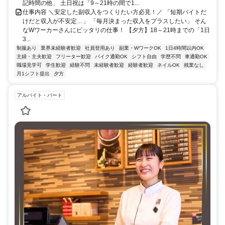
記時間の他、 土日祝は「9～21時の間で1...
仕事内容 ＼安定した副収入をつくりたい方必見！／ 「短期バイトだ
けだと収入が不安定…」 「毎月決まった収入をプラスしたい」 そん
なWワーカーさんにピッタリの仕事！ 【夕方】18～21時までの「1日
3...
制服あり
業界未経験者歓迎
社員登用あり
副業・WワークOK
1日4時間以内OK
主婦・主夫歓迎
フリーター歓迎
バイク通勤OK
シフト自由
学歴不問
車通勤OK
職場見学可
学生歓迎
経験不問
未経験者歓迎
経験者歓迎
ネイルOK
残業なし
月1シフト提出
夕方
アルバイト・パート