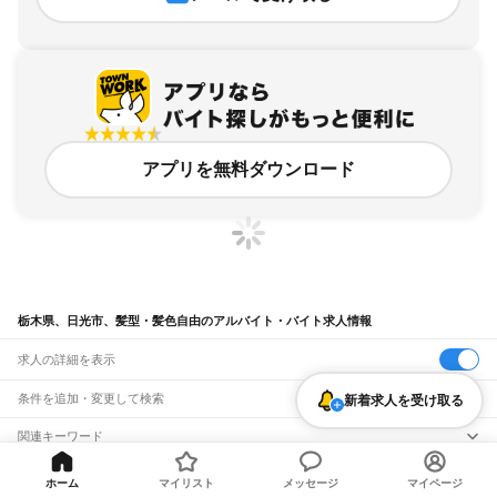
アプリを無料ダウンロード
栃木県、日光市、髪型・髪色自由のアルバイト・バイト求人情報
求人の詳細を表示
条件を追加・変更して検索
新着求人を受け取る
市区町村を追加・変更
関連キーワード
栃木県 日光市 髪型・髪色自由 カフェ
栃木県 髪型・髪色自由 ネイルok
栃木県
駅を追加・変更
バイトTOP
栃木県
日光市
髪型・髪色自由のアルバイト・バイト・求人
栃木県 髪色 自由
栃木県 髪型・髪色自由 ホテル
栃木県 足利市 ネイル髪色自由
栃木県
すべて
ホーム
マイリスト
メッセージ
マイページ