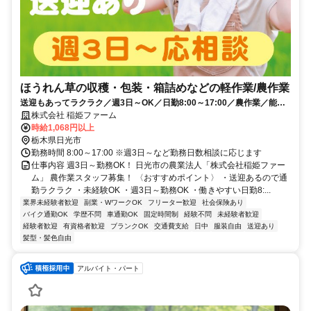
ほうれん草の収穫・包装・箱詰めなどの軽作業/農作業
送迎もあってラクラク／週3日～OK／日勤8:00～17:00／農作業／能力
給あり／未経験OK／日光市
株式会社 稲姫ファーム
時給1,068円以上
栃木県日光市
勤務時間 8:00～17:00 ※週3日～など勤務日数相談に応じます
仕事内容 週3日～勤務OK！ 日光市の農業法人「株式会社稲姫ファー
ム」 農作業スタッフ募集！ 〈おすすめポイント〉 ・送迎あるので通
勤ラクラク ・未経験OK ・週3日～勤務OK ・働きやすい日勤8:...
業界未経験者歓迎
副業・WワークOK
フリーター歓迎
社会保険あり
バイク通勤OK
学歴不問
車通勤OK
固定時間制
経験不問
未経験者歓迎
経験者歓迎
有資格者歓迎
ブランクOK
交通費支給
日中
服装自由
送迎あり
髪型・髪色自由
アルバイト・パート