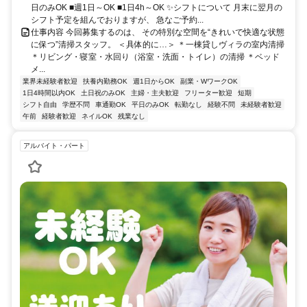
日のみOK ■週1日～OK ■1日4h～OK ✨シフトについて 月末に翌月の
シフト予定を組んでおりますが、 急なご予約...
仕事内容 今回募集するのは、 その特別な空間を“きれいで快適な状態
に保つ”清掃スタッフ。 ＜具体的に…＞ ＊一棟貸しヴィラの室内清掃
＊リビング・寝室・水回り（浴室・洗面・トイレ）の清掃 ＊ベッド
メ...
業界未経験者歓迎
扶養内勤務OK
週1日からOK
副業・WワークOK
1日4時間以内OK
土日祝のみOK
主婦・主夫歓迎
フリーター歓迎
短期
シフト自由
学歴不問
車通勤OK
平日のみOK
転勤なし
経験不問
未経験者歓迎
午前
経験者歓迎
ネイルOK
残業なし
アルバイト・パート