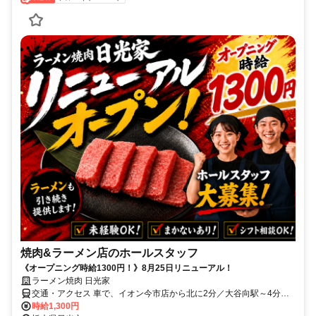
焼肉&ラーメン店のホールスタッフ
《オープニング時給1300円！》8月25日リニューアル！
ラーメン焼肉 日光家
交通・アクセス 車で、イオン今市店から北に2分／大谷向駅～4分、
下今市駅・大桑駅～8分
時給1,300円