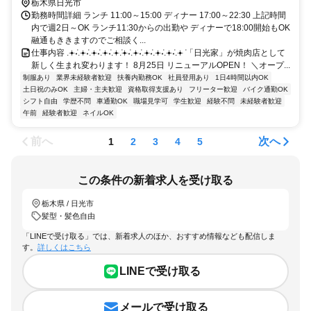
栃木県日光市
勤務時間詳細 ランチ 11:00～15:00 ディナー 17:00～22:30 上記時間
内で週2日～OK ランチ11:30からの出勤や ディナーで18:00開始もOK
融通もききますのでご相談く...
仕事内容 .𖥔݁˖.𖥔݁˖.𖥔݁˖.𖥔݁˖.𖥔݁.𖥔݁˖.𖥔݁˖.𖥔݁˖.𖥔݁˖.𖥔݁˖.𖥔݁ 「日光家」が焼肉店として
新しく生まれ変わります！ 8月25日 リニューアルOPEN！ ＼オープ...
制服あり
業界未経験者歓迎
扶養内勤務OK
社員登用あり
1日4時間以内OK
土日祝のみOK
主婦・主夫歓迎
資格取得支援あり
フリーター歓迎
バイク通勤OK
シフト自由
学歴不問
車通勤OK
職場見学可
学生歓迎
経験不問
未経験者歓迎
午前
経験者歓迎
ネイルOK
前へ
次へ
1
2
3
4
5
この条件の新着求人を受け取る
栃木県 / 日光市
髪型・髪色自由
「LINEで受け取る」では、新着求人のほか、おすすめ情報なども配信しま
す。
詳しくはこちら
LINEで受け取る
メールで受け取る