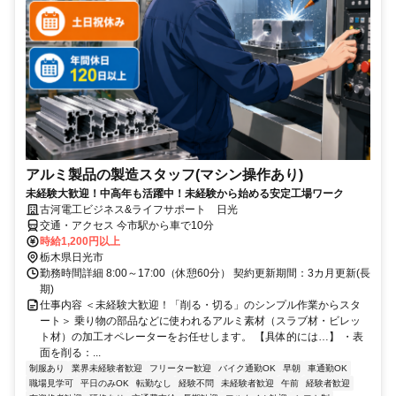
アルミ製品の製造スタッフ(マシン操作あり)
未経験大歓迎！中高年も活躍中！未経験から始める安定工場ワーク
古河電工ビジネス&ライフサポート 日光
交通・アクセス 今市駅から車で10分
時給1,200円以上
栃木県日光市
勤務時間詳細 8:00～17:00（休憩60分） 契約更新期間：3カ月更新(長
期)
仕事内容 ＜未経験大歓迎！「削る・切る」のシンプル作業からスタ
ート＞ 乗り物の部品などに使われるアルミ素材（スラブ材・ビレッ
ト材）の加工オペレーターをお任せします。 【具体的には…】 ・表
面を削る：...
制服あり
業界未経験者歓迎
フリーター歓迎
バイク通勤OK
早朝
車通勤OK
職場見学可
平日のみOK
転勤なし
経験不問
未経験者歓迎
午前
経験者歓迎