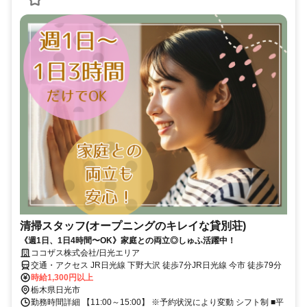
清掃スタッフ(オープニングのキレイな貸別荘)
《週1日、1日4時間〜OK》家庭との両立◎しゅふ活躍中！
ココザス株式会社/日光エリア
交通・アクセス JR日光線 下野大沢 徒歩7分JR日光線 今市 徒歩79分
時給1,300円以上
栃木県日光市
勤務時間詳細 【11:00～15:00】 ※予約状況により変動 シフト制 ■平