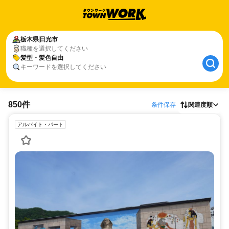
栃木県
日光市
職種を選択してください
髪型・髪色自由
キーワードを選択してください
850件
条件保存
関連度順
アルバイト・パート