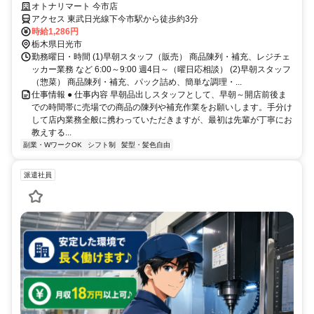
タッフ（アルバイト）求人
オトナリマート 今市店
アクセス 東武日光線下今市駅から徒歩約3分
時給1,286円
栃木県日光市
勤務曜日・時間 (1)早朝スタッフ（販売） 商品陳列・補充、レジチェ
ッカー業務 など 6:00～9:00 週4日～（曜日応相談） (2)早朝スタッフ
（惣菜） 商品陳列・補充、パック詰め、簡単な調理・...
仕事情報 ● 仕事内容 早朝品出しスタッフとして、早朝～開店前後ま
での時間帯に売場での商品の陳列や補充作業をお願いします。手分け
して店内業務全般に携わっていただきますが、最初は先輩が丁寧にお
教えする...
副業・WワークOK
シフト制
髪型・髪色自由
派遣社員