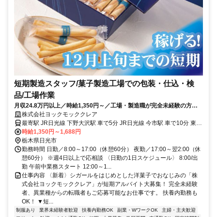
短期製造スタッフ/菓子製造工場での包装・仕込・検
品/工場作業
月収24.8万円以上／時給1,350円～／工場・製造職が完全未経験の方も
応募OK／扶養内勤務もOK
株式会社ヨックモッククレア
最寄駅 JR日光線 下野大沢駅 車で5分 JR日光線 今市駅 車で10分 東武
日光線 下今市駅 車で10分 宇都宮線 岡本駅 車で30分 東武宇都宮線 東
時給1,350円～1,688円
武宇都宮駅 車で30分
栃木県日光市
勤務時間 日勤／8:00～17:00（休憩60分） 夜勤／17:00～翌2:00（休
憩60分） ※週4日以上で応相談 〈日勤の1日スケジュール〉 8:00/出
勤 午前中業務スタート 12:00～1...
仕事内容 〈新着〉シガールをはじめとした洋菓子でおなじみの「株
式会社ヨックモッククレア」が短期アルバイト大募集！ 完全未経験
者、異業種からの転職者もご応募可能なお仕事です。 扶養内勤務も
OK！ ▼短...
制服あり
業界未経験者歓迎
扶養内勤務OK
副業・WワークOK
主婦・主夫歓迎