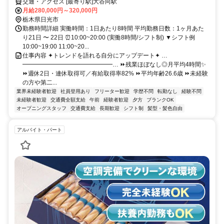
交通・アクセス [最寄り駅]大谷向駅
月給280,000円～320,000円
栃木県日光市
勤務時間詳細 実働時間：1日あたり8時間 平均勤務日数：1ヶ月あた
り21日 〜 22日 ⏰10:00~20:00 (実働8時間/シフト制) ▼シフト例
10:00~19:00 11:00~20...
仕事内容 ✦トレンドを語れる自分にアップデート✦ …
━━━━━━━━━━━━━━━… ⏩残業ほぼなし◎月平均4時間✨
⏩週休2日・連休取得可／有給取得率82% ⏩平均年齢26.6歳 ⏩未経験
の方や第二...
業界未経験者歓迎
社員登用あり
フリーター歓迎
学歴不問
転勤なし
経験不問
未経験者歓迎
交通費全額支給
午前
経験者歓迎
夕方
ブランクOK
オープニングスタッフ
交通費支給
長期歓迎
シフト制
髪型・髪色自由
アルバイト・パート