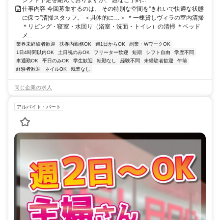
シフト予定を組んでおりますが、 急なご予約...
仕事内容 今回募集するのは、 その特別な空間を“きれいで快適な状態
に保つ”清掃スタッフ。 ＜具体的に…＞ ＊一棟貸しヴィラの室内清掃
＊リビング・寝室・水回り（浴室・洗面・トイレ）の清掃 ＊ベッド
メ...
業界未経験者歓迎
扶養内勤務OK
週1日からOK
副業・WワークOK
1日4時間以内OK
土日祝のみOK
フリーター歓迎
短期
シフト自由
学歴不問
車通勤OK
平日のみOK
学生歓迎
転勤なし
経験不問
未経験者歓迎
午前
経験者歓迎
ネイルOK
残業なし
同じ企業の求人
アルバイト・パート