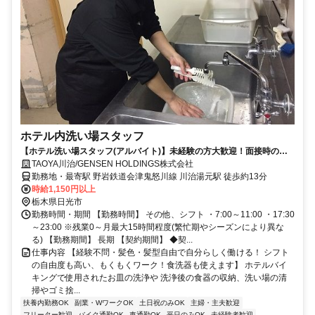
ホテル内洗い場スタッフ
【ホテル洗い場スタッフ(アルバイト)】未経験の方大歓迎！面接時の履
歴書不要/シフト相談OK
TAOYA川治/GENSEN HOLDINGS株式会社
勤務地・最寄駅 野岩鉄道会津鬼怒川線 川治湯元駅 徒歩約13分
時給1,150円以上
栃木県日光市
勤務時間・期間 【勤務時間】 その他、シフト ・7:00～11:00 ・17:30
～23:00 ※残業0～月最大15時間程度(繁忙期やシーズンにより異な
る) 【勤務期間】 長期 【契約期間】 ◆契...
仕事内容 【経験不問・髪色・髪型自由で自分らしく働ける！ シフト
の自由度も高い、もくもくワーク！食洗器も使えます】 ホテルバイ
キングで使用されたお皿の洗浄や 洗浄後の食器の収納、洗い場の清
掃やゴミ捨...
扶養内勤務OK
副業・WワークOK
土日祝のみOK
主婦・主夫歓迎
フリーター歓迎
バイク通勤OK
車通勤OK
平日のみOK
未経験者歓迎