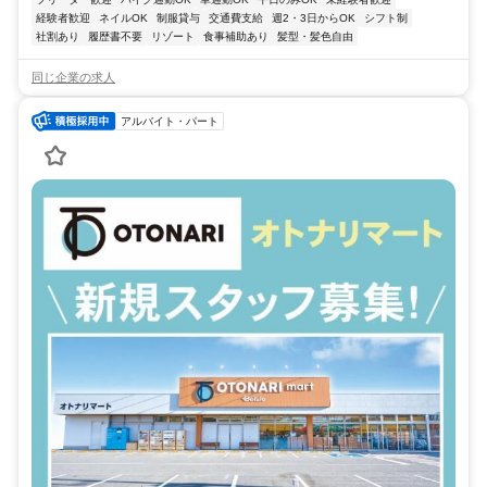
経験者歓迎
ネイルOK
制服貸与
交通費支給
週2・3日からOK
シフト制
社割あり
履歴書不要
リゾート
食事補助あり
髪型・髪色自由
同じ企業の求人
アルバイト・パート