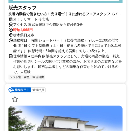
販売スタッフ
扶養内勤務で働きたい方！売り場づくりに携わるフロアスタッフ（パー
ト）求人
オトナリマート 今市店
アクセス 東武日光線下今市駅から徒歩約3分
時給1,068円
栃木県日光市
勤務曜日・時間 ショートパート（扶養内勤務） 9:00～21:00の間で
4h 週4日 シフト制勤務（土・日・祝日も希望休で月2回までお休み可
能です） 休憩時間：6時間を超える労働に対して45分以上、...
仕事情報 ● 仕事内容 販売スタッフとして、売場の商品の製造、補充
作業や見切りシールの貼り付け業務のほか、お客さまのご案内などを
お願いします。最初は品出しなどの簡単な作業から始めていけるの
で、未経験...
シフト制
髪型・髪色自由
派遣社員