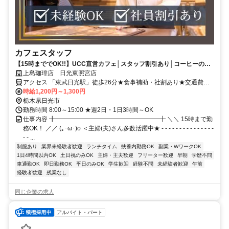
カフェスタッフ
【15時まででOK!!】UCC直営カフェ│スタッフ割引あり│コーヒーの知
識ゼロでもOK│主婦活躍中
上島珈琲店 日光東照宮店
アクセス 「東武日光駅」徒歩26分★食事補助・社割あり★交通費支
給
時給1,200円～1,300円
栃木県日光市
勤務時間 8:00～15:00 ★週2日・1日3時間～OK
仕事内容 ╋━━━━━━━━━━━━━━━━━╋ ＼＼ 15時まで勤
務OK！ ／／ (｡･ω･)σ ＜主婦(夫)さん多数活躍中★ - - - - - - - - - - - - - - -
- - ...
制服あり
業界未経験者歓迎
ランチタイム
扶養内勤務OK
副業・WワークOK
1日4時間以内OK
土日祝のみOK
主婦・主夫歓迎
フリーター歓迎
早朝
学歴不問
車通勤OK
即日勤務OK
平日のみOK
学生歓迎
経験不問
未経験者歓迎
午前
経験者歓迎
残業なし
同じ企業の求人
アルバイト・パート