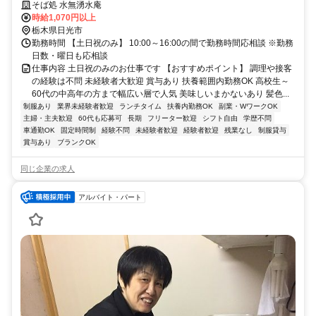
半までのスタッフ活躍中／賞与あり
そば処 水無湧水庵
時給1,070円以上
栃木県日光市
勤務時間 【土日祝のみ】 10:00～16:00の間で勤務時間応相談 ※勤務
日数・曜日も応相談
仕事内容 土日祝のみのお仕事です 【おすすめポイント】 調理や接客
の経験は不問 未経験者大歓迎 賞与あり 扶養範囲内勤務OK 高校生～
60代の中高年の方まで幅広い層で人気 美味しいまかないあり 髪色...
制服あり
業界未経験者歓迎
ランチタイム
扶養内勤務OK
副業・WワークOK
主婦・主夫歓迎
60代も応募可
長期
フリーター歓迎
シフト自由
学歴不問
車通勤OK
固定時間制
経験不問
未経験者歓迎
経験者歓迎
残業なし
制服貸与
賞与あり
ブランクOK
同じ企業の求人
アルバイト・パート