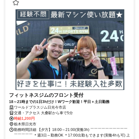
フィットネスジムのフロント受付
18～21時までの1日3hだけ！Wワーク歓迎！平日＋土日勤務
ワールドプラスジム日光今市店
交通・アクセス 大桑駅から車で5分
時給1,200円
栃木県日光市
勤務時間詳細 【夕方】18:00～21:00(実働3h) ￣￣￣￣￣￣￣￣￣￣
￣￣￣￣￣ ＊週3日～勤務OK ＊17:00出勤もできます(実働4hも可) 上