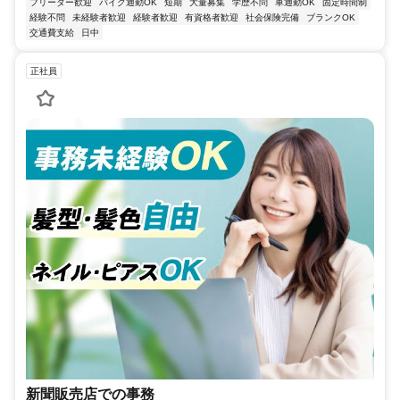
フリーター歓迎
バイク通勤OK
短期
大量募集
学歴不問
車通勤OK
固定時間制
経験不問
未経験者歓迎
経験者歓迎
有資格者歓迎
社会保険完備
ブランクOK
交通費支給
日中
正社員
新聞販売店での事務