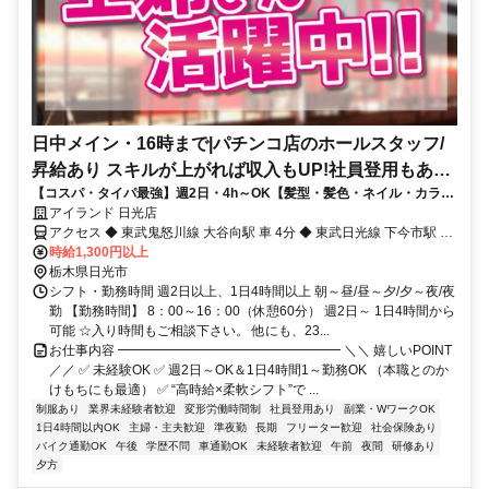
日中メイン・16時まで|パチンコ店のホールスタッフ/
昇給あり スキルが上がれば収入もUP!社員登用もあり
【コスパ・タイパ最強】週2日・4h～OK【髪型・髪色・ネイル・カラコ
ます!
ンもOK】身だしなみ等の基準が緩やか。個性を生かして働ける✨
アイランド 日光店
アクセス ◆ 東武鬼怒川線 大谷向駅 車 4分 ◆ 東武日光線 下今市駅 車
7分 ◆ 東武鬼怒川線 下今市駅 車 7分 ◆ 日光線 今市駅 車 8分 ◆ 東武
時給1,300円以上
日光線 上今市駅 車 9分
栃木県日光市
シフト・勤務時間 週2日以上、1日4時間以上 朝～昼/昼～夕/夕～夜/夜
勤 【勤務時間】 8：00～16：00（休憩60分） 週2日～ 1日4時間から
可能 ☆入り時間もご相談下さい。 他にも、23...
お仕事内容 ━━━━━━━━━━━━━━━━━ ＼＼ 嬉しいPOINT
／／ ✅ 未経験OK ✅ 週2日～OK＆1日4時間1～勤務OK （本職とのか
けもちにも最適） ✅ “高時給×柔軟シフト”で ...
制服あり
業界未経験者歓迎
変形労働時間制
社員登用あり
副業・WワークOK
1日4時間以内OK
主婦・主夫歓迎
準夜勤
長期
フリーター歓迎
社会保険あり
バイク通勤OK
午後
学歴不問
車通勤OK
未経験者歓迎
午前
夜間
研修あり
夕方