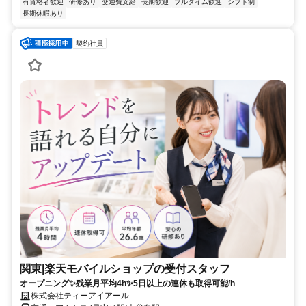
有資格者歓迎
研修あり
交通費支給
長期歓迎
フルタイム歓迎
シフト制
長期休暇あり
契約社員
関東|楽天モバイルショップの受付スタッフ
オープニング✨残業月平均4h✨5日以上の連休も取得可能/h
株式会社ティーアイアール