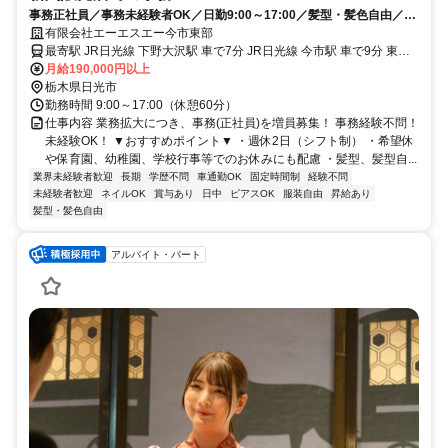
事務正社員／事務未経験者OK／日勤9:00～17:00／髪型・髪色自由／ピ
アス・ネイルOK
有限会社エーエスエー今市東部
最寄駅 JR日光線 下野大沢駅 車で7分 JR日光線 今市駅 車で9分 東武
日光線 下今市駅 車で8分
月給190,000円以上
栃木県日光市
勤務時間 9:00～17:00（休憩60分）
仕事内容 業務拡大につき、事務(正社員)を増員募集！ 事務経験不問！
未経験OK！ ▼おすすめポイント▼ ・週休2日（シフト制） ・希望休
や保育園、幼稚園、学校行事等でのお休みにも配慮 ・髪型、髪型自...
業界未経験者歓迎
長期
学歴不問
車通勤OK
固定時間制
経験不問
未経験者歓迎
ネイルOK
賞与あり
日中
ピアスOK
服装自由
昇給あり
髪型・髪色自由
アルバイト・パート