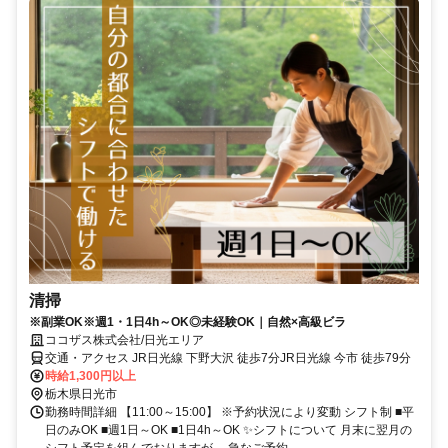
清掃
※副業OK※週1・1日4h～OK◎未経験OK｜自然×高級ビラ
ココザス株式会社/日光エリア
交通・アクセス JR日光線 下野大沢 徒歩7分JR日光線 今市 徒歩79分
時給1,300円以上
栃木県日光市
勤務時間詳細 【11:00～15:00】 ※予約状況により変動 シフト制 ■平
日のみOK ■週1日～OK ■1日4h～OK ✨シフトについて 月末に翌月の