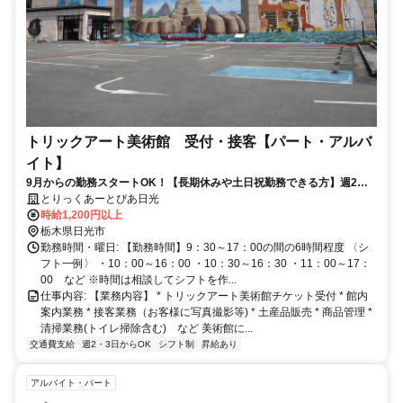
トリックアート美術館 受付・接客【パート・アルバ
イト】
9月からの勤務スタートOK！【長期休みや土日祝勤務できる方】週2日
以上1日3h〜勤務OK｜20-30代女性活躍中！扶養内勤務OK｜Wワーク
とりっくあーとぴあ日光
OK｜日曜・祝日出勤はプラス50円UP！
時給1,200円以上
栃木県日光市
勤務時間・曜日: 【勤務時間】9：30～17：00の間の6時間程度 〈シ
フト一例〉 ・10：00～16：00 ・10：30～16：30 ・11：00～17：
00 など ※時間は相談してシフトを作...
仕事内容: 【業務内容】 * トリックアート美術館チケット受付 * 館内
案内業務 * 接客業務（お客様に写真撮影等) * 土産品販売 * 商品管理 *
清掃業務(トイレ掃除含む) など 美術館に...
交通費支給
週2・3日からOK
シフト制
昇給あり
アルバイト・パート