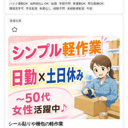
バイク通勤OK
給料前払いOK
短期
学歴不問
車通勤OK
即日勤務OK
職場見学可
学生歓迎
転勤なし
経験不問
未経験者歓迎
午前
派遣社員
シール貼りや梱包の軽作業