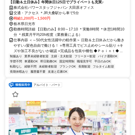
【日勤＆土日休み】年間休日125日でプライベートも充実♪
株式会社パワースタッフジャパン 大田原オフィス
交通・アクセス ＊JR大桑駅から車で5分
時給1,200円～1,500円
栃木県日光市
勤務時間詳細 【日勤のみ】8:00～17:10 ＊実働8時間 ＊休憩1時間10
分 ＊残業月平均20h程度（業務量による）
仕事内容 ＜～50代女性活躍中の軽作業＞ 日勤＆土日休みだから働き
やすい♪髪色自由で働ける！ ⭐専用工具でビス止めやシール貼り ⭐キ
ズや加工不良がないか確認 ⭐完成品を包装や梱包 ◆Ｐｏｉｎｔ◆ ...
制服あり
業界未経験者歓迎
主婦・主夫歓迎
フリーター歓迎
バイク通勤OK
学歴不問
車通勤OK
即日勤務OK
固定時間制
職場見学可
平日のみOK
転勤なし
経験不問
未経験者歓迎
ブランクOK
長期歓迎
フルタイム歓迎
長期休暇あり
履歴書不要
友達と応募OK
アルバイト・パート