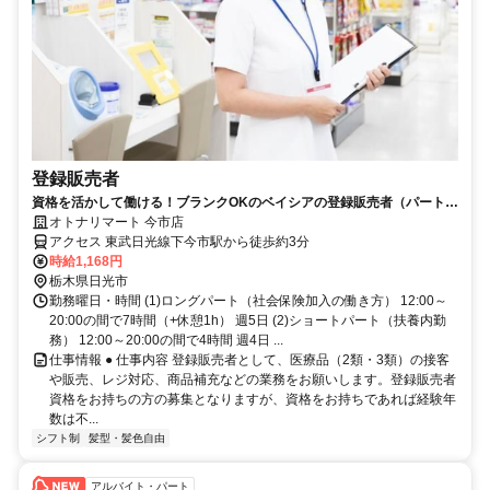
登録販売者
資格を活かして働ける！ブランクOKのベイシアの登録販売者（パート）
求人
オトナリマート 今市店
アクセス 東武日光線下今市駅から徒歩約3分
時給1,168円
栃木県日光市
勤務曜日・時間 (1)ロングパート（社会保険加入の働き方） 12:00～
20:00の間で7時間（+休憩1h） 週5日 (2)ショートパート（扶養内勤
務） 12:00～20:00の間で4時間 週4日 ...
仕事情報 ● 仕事内容 登録販売者として、医療品（2類・3類）の接客
や販売、レジ対応、商品補充などの業務をお願いします。登録販売者
資格をお持ちの方の募集となりますが、資格をお持ちであれば経験年
数は不...
シフト制
髪型・髪色自由
アルバイト・パート