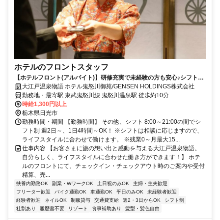
ホテルのフロントスタッフ
【ホテルフロント(アルバイト)】研修充実で未経験の方も安心♪シフト固
定も可/週2日～/1日4H～OK
大江戸温泉物語 ホテル鬼怒川御苑/GENSEN HOLDINGS株式会社
勤務地・最寄駅 東武鬼怒川線 鬼怒川温泉駅 徒歩約10分
時給1,300円以上
栃木県日光市
勤務時間・期間 【勤務時間】 その他、シフト 8:00～21:00の間でシ
フト制 週2日～、1日4時間～OK！ ※シフトは相談に応じますので、
ライフスタイルに合わせて働けます。 ※残業0～月最大15...
仕事内容 【お客さまに旅の想い出と感動を与える大江戸温泉物語。
自分らしく、ライフスタイルに合わせた働き方ができます！】 ホテ
ルのフロントにて、チェックイン・チェックアウト時のご案内や受付
精算、売...
扶養内勤務OK
副業・WワークOK
土日祝のみOK
主婦・主夫歓迎
フリーター歓迎
バイク通勤OK
車通勤OK
平日のみOK
未経験者歓迎
経験者歓迎
ネイルOK
制服貸与
交通費支給
週2・3日からOK
シフト制
社割あり
履歴書不要
リゾート
食事補助あり
髪型・髪色自由