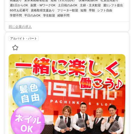
制服あり
業界未経験者歓迎
短期（3ヵ月以内）
扶養内勤務OK
社員登用あり
週1日からOK
副業・WワークOK
土日祝のみOK
主婦・主夫歓迎
週1シフト提出
60代も応募可
資格取得支援あり
フリーター歓迎
短期
早朝
シフト自由
学歴不問
平日のみOK
学生歓迎
経験不問
同じ企業の求人
アルバイト・パート