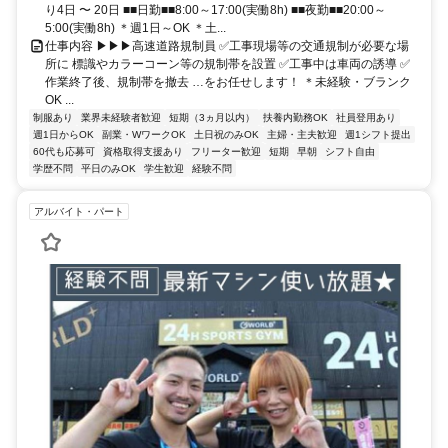
り4日 〜 20日 ■■日勤■■8:00～17:00(実働8h) ■■夜勤■■20:00～
5:00(実働8h) ＊週1日～OK ＊土...
仕事内容 ▶▶▶高速道路規制員 ✅工事現場等の交通規制が必要な場
所に 標識やカラーコーン等の規制帯を設置 ✅工事中は車両の誘導 ✅
作業終了後、規制帯を撤去 …をお任せします！ ＊未経験・ブランク
OK ...
制服あり
業界未経験者歓迎
短期（3ヵ月以内）
扶養内勤務OK
社員登用あり
週1日からOK
副業・WワークOK
土日祝のみOK
主婦・主夫歓迎
週1シフト提出
60代も応募可
資格取得支援あり
フリーター歓迎
短期
早朝
シフト自由
学歴不問
平日のみOK
学生歓迎
経験不問
アルバイト・パート