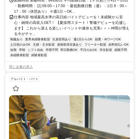
勤務時間 実働時間：8時間/日 平均勤務日数：1ヶ月あたり4日～20日
・勤務時間： [1] 08:00～17:00 ・最低勤務日数（週）：1日 8：00～
17：00（休憩あり） ※週1日～OK...
仕事内容 地域最高水準の高日給バイトデビューを！未経験から安
心・納得の高収入GET！ 【夏採用スタート！警備デビューを応援し
ます】 これから迎える楽しいイベントや連休も充実♪ ＞＞仲間が増え
る今がチャ...
制服あり
業界未経験者歓迎
社員登用あり
週1日からOK
副業・WワークOK
土日祝のみOK
主婦・主夫歓迎
資格取得支援あり
フリーター歓迎
給料前払いOK
短期
早朝
シフト自由
学歴不問
即日勤務OK
平日のみOK
学生歓迎
経験不問
未経験者歓迎
経験者歓迎
同じ企業の求人
アルバイト・パート