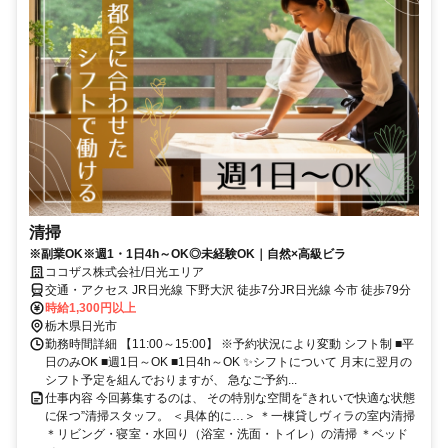
清掃
※副業OK※週1・1日4h～OK◎未経験OK｜自然×高級ビラ
ココザス株式会社/日光エリア
交通・アクセス JR日光線 下野大沢 徒歩7分JR日光線 今市 徒歩79分
時給1,300円以上
栃木県日光市
勤務時間詳細 【11:00～15:00】 ※予約状況により変動 シフト制 ■平
日のみOK ■週1日～OK ■1日4h～OK ✨シフトについて 月末に翌月の
シフト予定を組んでおりますが、 急なご予約...
仕事内容 今回募集するのは、 その特別な空間を“きれいで快適な状態
に保つ”清掃スタッフ。 ＜具体的に…＞ ＊一棟貸しヴィラの室内清掃
＊リビング・寝室・水回り（浴室・洗面・トイレ）の清掃 ＊ベッド