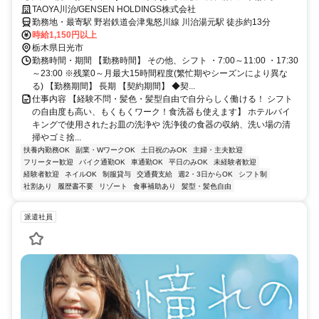
歴書不要/シフト相談OK
TAOYA川治/GENSEN HOLDINGS株式会社
勤務地・最寄駅 野岩鉄道会津鬼怒川線 川治湯元駅 徒歩約13分
時給1,150円以上
栃木県日光市
勤務時間・期間 【勤務時間】 その他、シフト ・7:00～11:00 ・17:30
～23:00 ※残業0～月最大15時間程度(繁忙期やシーズンにより異な
る) 【勤務期間】 長期 【契約期間】 ◆契...
仕事内容 【経験不問・髪色・髪型自由で自分らしく働ける！ シフト
の自由度も高い、もくもくワーク！食洗器も使えます】 ホテルバイ
キングで使用されたお皿の洗浄や 洗浄後の食器の収納、洗い場の清
掃やゴミ捨...
扶養内勤務OK
副業・WワークOK
土日祝のみOK
主婦・主夫歓迎
フリーター歓迎
バイク通勤OK
車通勤OK
平日のみOK
未経験者歓迎
経験者歓迎
ネイルOK
制服貸与
交通費支給
週2・3日からOK
シフト制
社割あり
履歴書不要
リゾート
食事補助あり
髪型・髪色自由
派遣社員