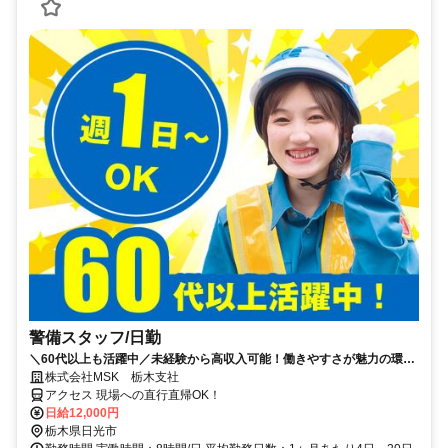
警備スタッフ/日勤
＼60代以上も活躍中／未経験から高収入可能！働きやすさが魅力の環境
で警備員デビューをしませんか！【月収24万円可能！日払いもOK！】
株式会社MSK 栃木支社
勤務3日前迄シフト申請が可能です！週1日～・短期もOK！あなたのラ
アクセス 現場への直行直帰OK！
イフスタイルに合わせてお仕事しませんか！未経験者大歓迎！年代幅広
日給12,000円
く活躍しています。
栃木県日光市