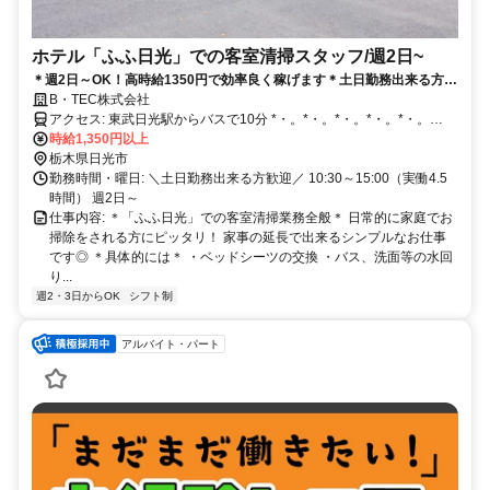
ホテル「ふふ日光」での客室清掃スタッフ/週2日~
＊週2日～OK！高時給1350円で効率良く稼げます＊土日勤務出来る方歓
迎！土日祝は時給150円UP★家事の延長でできるカンタンなお仕事♪
B・TEC株式会社
アクセス: 東武日光駅からバスで10分 *・。*・。*・。*・。*・。
*・。*・。*・。*・。*・。
時給1,350円以上
栃木県日光市
勤務時間・曜日: ＼土日勤務出来る方歓迎／ 10:30～15:00（実働4.5
時間） 週2日～
仕事内容: ＊「ふふ日光」での客室清掃業務全般＊ 日常的に家庭でお
掃除をされる方にピッタリ！ 家事の延長で出来るシンプルなお仕事
です◎ ＊具体的には＊ ・ベッドシーツの交換 ・バス、洗面等の水回
り...
週2・3日からOK
シフト制
アルバイト・パート