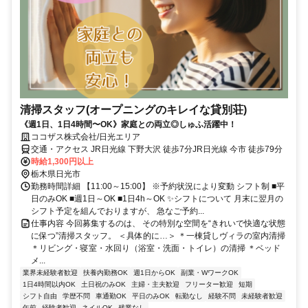
清掃スタッフ(オープニングのキレイな貸別荘)
《週1日、1日4時間〜OK》家庭との両立◎しゅふ活躍中！
ココザス株式会社/日光エリア
交通・アクセス JR日光線 下野大沢 徒歩7分JR日光線 今市 徒歩79分
時給1,300円以上
栃木県日光市
勤務時間詳細 【11:00～15:00】 ※予約状況により変動 シフト制 ■平
日のみOK ■週1日～OK ■1日4h～OK ✨シフトについて 月末に翌月の
シフト予定を組んでおりますが、 急なご予約...
仕事内容 今回募集するのは、 その特別な空間を“きれいで快適な状態
に保つ”清掃スタッフ。 ＜具体的に…＞ ＊一棟貸しヴィラの室内清掃
＊リビング・寝室・水回り（浴室・洗面・トイレ）の清掃 ＊ベッド
メ...
業界未経験者歓迎
扶養内勤務OK
週1日からOK
副業・WワークOK
1日4時間以内OK
土日祝のみOK
主婦・主夫歓迎
フリーター歓迎
短期
シフト自由
学歴不問
車通勤OK
平日のみOK
転勤なし
経験不問
未経験者歓迎
午前
経験者歓迎
ネイルOK
残業なし