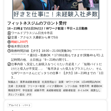
フィットネスジムのフロント受付
18～21時までの1日3hだけ！Wワーク歓迎！平日＋土日勤務
ワールドプラスジム日光今市店
交通・アクセス 大桑駅から車で5分
時給1,200円
栃木県日光市
勤務時間詳細 【夕方】18:00～21:00(実働3h) ￣￣￣￣￣￣￣￣￣￣
￣￣￣￣￣ ＊週3日～勤務OK ＊17:00出勤もできます(実働4hも可) 上
記時間の他、 土日祝は「9～21時の間で1...
仕事内容 ＼安定した副収入をつくりたい方必見！／ 「短期バイトだ
けだと収入が不安定…」 「毎月決まった収入をプラスしたい」 そん
なWワーカーさんにピッタリの仕事！ 【夕方】18～21時までの「1日
3...
制服あり
業界未経験者歓迎
社員登用あり
副業・WワークOK
1日4時間以内OK
主婦・主夫歓迎
フリーター歓迎
バイク通勤OK
シフト自由
学歴不問
車通勤OK
職場見学可
学生歓迎
経験不問
未経験者歓迎
経験者歓迎
ネイルOK
残業なし
月1シフト提出
夕方
アルバイト・パート