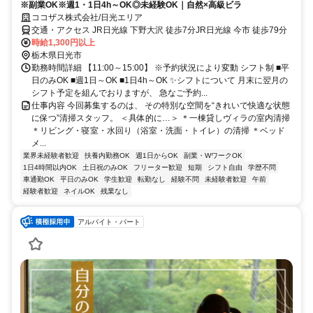
※副業OK※週1・1日4h～OK◎未経験OK｜自然×高級ビラ
ココザス株式会社/日光エリア
交通・アクセス JR日光線 下野大沢 徒歩7分JR日光線 今市 徒歩79分
時給1,300円以上
栃木県日光市
勤務時間詳細 【11:00～15:00】 ※予約状況により変動 シフト制 ■平
日のみOK ■週1日～OK ■1日4h～OK ✨シフトについて 月末に翌月の
シフト予定を組んでおりますが、 急なご予約...
仕事内容 今回募集するのは、 その特別な空間を“きれいで快適な状態
に保つ”清掃スタッフ。 ＜具体的に…＞ ＊一棟貸しヴィラの室内清掃
＊リビング・寝室・水回り（浴室・洗面・トイレ）の清掃 ＊ベッド
メ...
業界未経験者歓迎
扶養内勤務OK
週1日からOK
副業・WワークOK
1日4時間以内OK
土日祝のみOK
フリーター歓迎
短期
シフト自由
学歴不問
車通勤OK
平日のみOK
学生歓迎
転勤なし
経験不問
未経験者歓迎
午前
経験者歓迎
ネイルOK
残業なし
アルバイト・パート