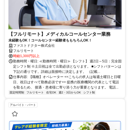
【フルリモート】メディカルコールセンター業務
未経験もOK！コールセンター経験者ももちろんOK！
ファストドクター株式会社
フルリモート
時給1,300円以上
勤務時間・曜日: ≪勤務時間・曜日≫ 【シフト】 週2日～5日：完全固
定シフト制 ※土日祝は全て出勤必須となります。ㅤ ■シフトパターンは
下記の通りです。詳細は面接時に決定します。 （記載...
仕事内容: 【職種】オペレーター <<こちらの求人は毎週土曜日と日曜
日、祝日はすべて勤務必須です>> 提携の医療機関の代表として電話
を取るため、 接遇・患者様に寄り添う力が重要となります。 電話...
固定時間制
フルリモート
在宅OK
週2・3日からOK
シフト制
アルバイト・パート