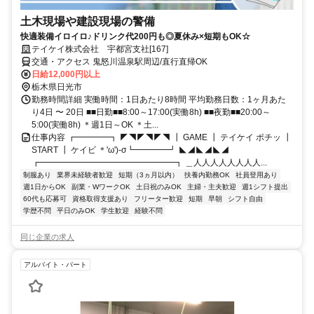
土木現場や建設現場の警備
快適装備イロイロ♪ドリンク代200円も◎夏休み×短期もOK☆
テイケイ株式会社 宇都宮支社[167]
交通・アクセス 鬼怒川温泉駅周辺/直行直帰OK
日給12,000円以上
栃木県日光市
勤務時間詳細 実働時間：1日あたり8時間 平均勤務日数：1ヶ月あた
り4日 〜 20日 ■■日勤■■8:00～17:00(実働8h) ■■夜勤■■20:00～
5:00(実働8h) ＊週1日～OK ＊土...
仕事内容 ┏━━━━┓ ◤◥◤◥◤◥ ┃ GAME ┃ テイケイ ポチッ ┃
START ┃ ケイビ ＊'ω')-σ┗━━━━┛ ◣◢◣◢◣◢
┏━━━━━━━━━━━━━━━━┓ ＿人人人人人人人人...
制服あり
業界未経験者歓迎
短期（3ヵ月以内）
扶養内勤務OK
社員登用あり
週1日からOK
副業・WワークOK
土日祝のみOK
主婦・主夫歓迎
週1シフト提出
60代も応募可
資格取得支援あり
フリーター歓迎
短期
早朝
シフト自由
学歴不問
平日のみOK
学生歓迎
経験不問
同じ企業の求人
アルバイト・パート