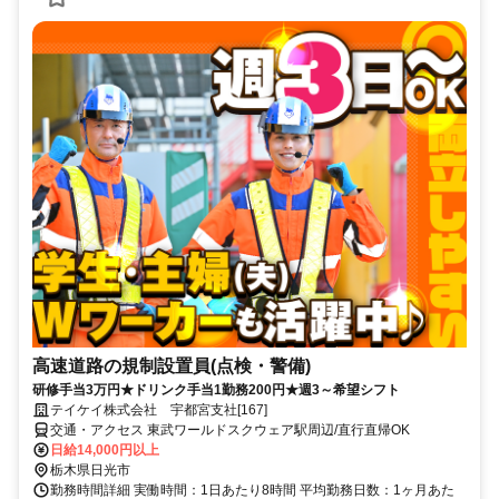
高速道路の規制設置員(点検・警備)
研修手当3万円★ドリンク手当1勤務200円★週3～希望シフト
テイケイ株式会社 宇都宮支社[167]
交通・アクセス 東武ワールドスクウェア駅周辺/直行直帰OK
日給14,000円以上
栃木県日光市
勤務時間詳細 実働時間：1日あたり8時間 平均勤務日数：1ヶ月あた