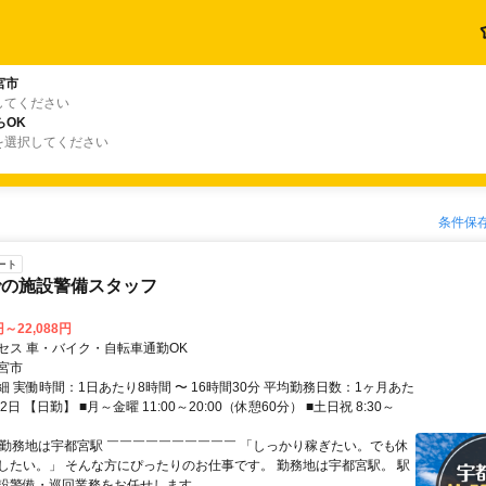
宮市
してください
らOK
を選択してください
条件保
ート
での施設警備スタッフ
円～22,088円
セス 車・バイク・自転車通勤OK
宮市
 実働時間：1日あたり8時間 〜 16時間30分 平均勤務日数：1ヶ月あた
12日 【日勤】 ■月～金曜 11:00～20:00（休憩60分） ■土日祝 8:30～
⏩勤務地は宇都宮駅 ￣￣￣￣￣￣￣￣￣￣ 「しっかり稼ぎたい。でも休
したい。」 そんな方にぴったりのお仕事です。 勤務地は宇都宮駅。 駅
設警備・巡回業務をお任せします。...