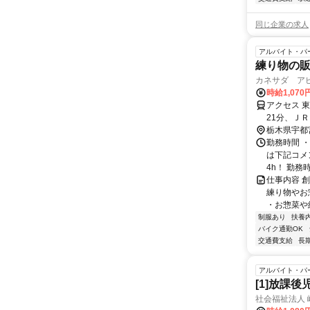
同じ企業の求人
アルバイト・パ
練り物の
カネサダ ア
時給1,070
アクセス 
21分、ＪＲ
栃木県宇都
勤務時間 
は下記コメン
4h！ 勤務
仕事内容 
練り物やお
・お惣菜や練
制服あり
扶養
バイク通勤OK
交通費支給
長
アルバイト・パ
[1]放課
社会福祉法人