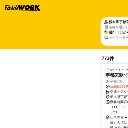
栃木県
宇都
職種を選択
週2・3日か
キーワード
773件
アルバイト・パ
宇都宮駅
JR宇都宮駅
日給9,000
交通・アク
栃木県宇都
勤務時間詳細
り11日 〜 
17:3...
仕事内容 
日も大切に
構内での施