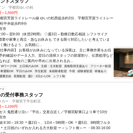
ロントスタッフ
イン 宇都宮ゆいの杜
円～1,500円
宇都宮芳賀ライトレール線 ゆいの杜西徒歩約3分、宇都宮芳賀ライトレー
の杜中央徒歩約9分
宮市
2:00～翌8:00（休憩2時間） ◇週3日～勤務日数応相談 シフトサイク
 授業や家事と両立・急なお休みも できる限り対応したいと考えていま
く働けるよう、お気軽に...
【仕事内容】 お客様がお休みになっている深夜は、主に事務作業をお任
予約確認やデータ入力、翌日の清掃スタッフの部屋割り、伝票処理など
なれば、朝食のご案内や早めに出発されるお...
・WワークOK
土日祝のみOK
主婦・主夫歓迎
資格取得支援あり
フリーター歓迎
車通勤OK
平日のみOK
学生歓迎
未経験者歓迎
午前
経験者歓迎
研修あり
通費支給
長期歓迎
週2・3日からOK
シフト制
ート
ーの受付事務スタッフ
タカー 宇都宮下平出町店
円～1,100円
セス 鬼怒通り沿い『平出』交差点近く／宇都宮駅東口より車で10分
宮市
 8:30～18:30 ＊週2日～、1日4～5時間～OK ＊週5日、8時間フルタ
＊土日祝のいずれか入れる方大歓迎 ー＜シフト例＞ー ・08:30-16:00