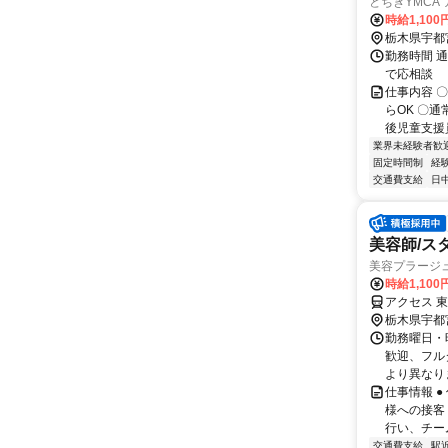
とちぎYMCA
時給1,10
栃木県宇都
勤務時間 通
で応相談
仕事内容 
らOK 〇
後児童支援
業界未経験者歓
固定時間制
経
交通費支給
日
美容師/ス
美容プラージ
時給1,10
アクセス 
栃木県宇都
勤務曜日・時
歓迎、フル
より異なりま
仕事情報 
様への接客
行い、チー
交通費支給
駅