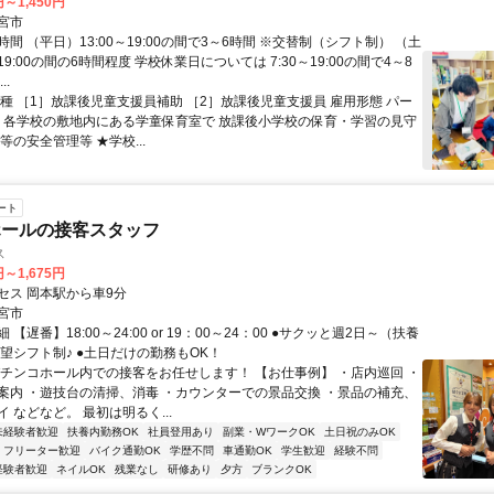
円～1,450円
宮市
間 （平日）13:00～19:00の間で3～6時間 ※交替制（シフト制） （土
～19:00の間の6時間程度 学校休業日については 7:30～19:00の間で4～8
..
職種 ［1］放課後児童支援員補助 ［2］放課後児童支援員 雇用形態 パー
容 各学校の敷地内にある学童保育室で 放課後小学校の保育・学習の見守
等の安全管理等 ★学校...
ート
ホールの接客スタッフ
ス
円～1,675円
セス 岡本駅から車9分
宮市
【遅番】18:00～24:00 or 19：00～24：00 ●サクッと週2日～（扶養
希望シフト制♪ ●土日だけの勤務もOK！
パチンコホール内での接客をお任せします！ 【お仕事例】 ・店内巡回 ・
案内 ・遊技台の清掃、消毒 ・カウンターでの景品交換 ・景品の補充、
 などなど。 最初は明るく...
未経験者歓迎
扶養内勤務OK
社員登用あり
副業・WワークOK
土日祝のみOK
フリーター歓迎
バイク通勤OK
学歴不問
車通勤OK
学生歓迎
経験不問
経験者歓迎
ネイルOK
残業なし
研修あり
夕方
ブランクOK