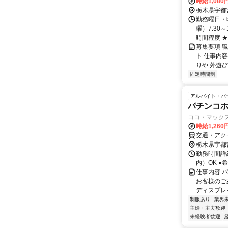
時給1,080
栃木県宇都
勤務曜日・時
曜）7:30
時間程度 ★.
募集要項 
ト 仕事内
りや 外遊び
固定時間制
アルバイト・パ
パチンコ
ココ・マック
時給1,260
交通・アク
栃木県宇都
勤務時間詳細 
内）OK ●
仕事内容 
お客様のご
ディスプレイ
制服あり
業界
主婦・主夫歓迎
未経験者歓迎