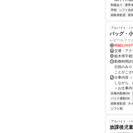
制服あり
業界
早朝
シフト自
経験者歓迎
夜
アルバイト・パ
バッグ・
レゼールファ
時給1,068
交通・アク
栃木県宇都
勤務時間詳細
日祝のみＯ
ことがござ
仕事内容 
しながら、
＜お仕事内容
扶養内勤務OK
バイク通勤OK
経験者歓迎
ネ
シフト制
アルバイト・パ
放課後児