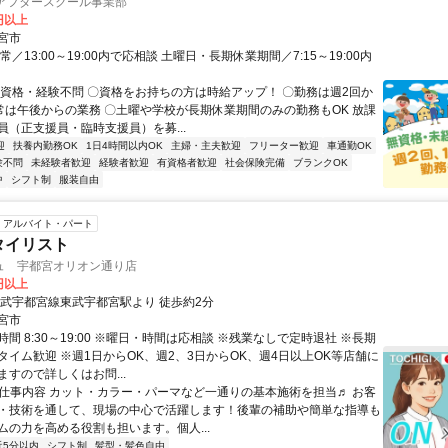
 アフタースクール事業部
0円以上
宮市
常／13:00～19:00内で応相談 土曜日・長期休業期間／7:15～19:00内
〇資格・経験不問 〇資格をお持ちの方は時給アップ！ 〇勤務は週2回か
通常は午後からの業務 〇土曜や学校が長期休業期間のみの勤務もOK 放課
員（正支援員・臨時支援員）を募...
迎
扶養内勤務OK
1日4時間以内OK
主婦・主夫歓迎
フリーター歓迎
車通勤OK
験不問
未経験者歓迎
経験者歓迎
有資格者歓迎
社会保険完備
ブランクOK
中
シフト制
服装自由
アルバイト・パート
タイリスト
ュ 宇都宮オリオン通り店
0円以上
東武宇都宮線東武宇都宮駅より 徒歩約2分
宮市
間 8:30～19:00 ※曜日・時間は応相談 ※残業なしで定時退社 ※長期
タイム歓迎 ※週1日からOK、週2、3日からOK、週4日以上OK等店舗に
すので詳しくはお問...
● 仕事内容 カット・カラー・パーマなど一通りの基本施術を担当♬ お客
・技術を通して、現場の中心で活躍します！後輩の補助や簡単な指導も
ムの力を高める役割も担います。個人...
近5分以内
シフト制
髪型・髪色自由