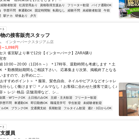
未経験者歓迎
社員登用あり
資格取得支援あり
フリーター歓迎
バイク通勤OK
由
学歴不問
車通勤OK
固定時間制
転勤なし
経験不問
未経験者歓迎
午前
間
駅ナカ
研修あり
夕方
ート
小物の接客販売スタッフ
ム インターパークスタジアム店
円～1,098円
セス 雀宮駅より車で12分【インターパーク】ZARA隣り
宮市
 10:00～20:00（1日6ｈ～） ＊17時等、退勤時間も考慮します ＊土
Ｋ ＊勤務開始期間もご相談下さい。 応募集まり次第、掲載終了となる
いますので、お早めにご...
＜おすすめポイント＞ ＊服装、髪色自由、ネイルやピアスなどオシャレ
自分らしく働けます♡ ＊ノルマなし！お客様に合わせた接客で楽しく♪
＞ レジ･検品･店舗清掃など、シ...
副業・WワークOK
土日祝のみOK
主婦・主夫歓迎
フリーター歓迎
学歴不問
車通勤OK
即日勤務OK
職場見学可
学生歓迎
未経験者歓迎
イルOK
ブランクOK
交通費支給
長期歓迎
フルタイム歓迎
週2・3日からOK
ート
童支援員