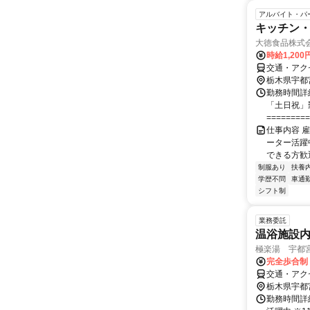
アルバイト・パ
キッチン・
大徳食品株式
時給1,200
交通・アク
栃木県宇都
勤務時間詳細
「土日祝」
========= 
仕事内容 
ーター活躍
できる方歓迎
制服あり
扶養
学歴不問
車通勤
シフト制
業務委託
温浴施設
極楽湯 宇都
完全歩合制
交通・アク
栃木県宇都
勤務時間詳細