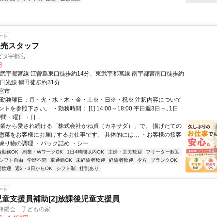
ート
販売スタッフ
ピタ宇都宮
円
東武宇都宮線 江曽島東口徒歩約14分、東武宇都宮線 南宇都宮南口徒歩約
日光線 鶴田徒歩約31分
宮市
・勤務曜日：月・火・水・木・金・土※・日※・祝※ 注釈内容について
トを参照下さい。 ・勤務時間： [1] 14:00～18:00 平日週3日～､1日
時間・曜日・日...
創業から愛され続ける「株式会社かね貞（カネサダ）」で、 揚げたての
惣菜をお客様にお届けするお仕事です。 具体的には… ・お客様の接客
り物の調理 ・パック詰め ・シー...
内勤務OK
副業・WワークOK
1日4時間以内OK
主婦・主夫歓迎
フリーター歓迎
シフト自由
学歴不問
車通勤OK
未経験者歓迎
経験者歓迎
夕方
ブランクOK
期歓迎
週2・3日からOK
シフト制
社割あり
ート
後児童支援員補助[2]放課後児童支援員
 峰陽会 子どもの家