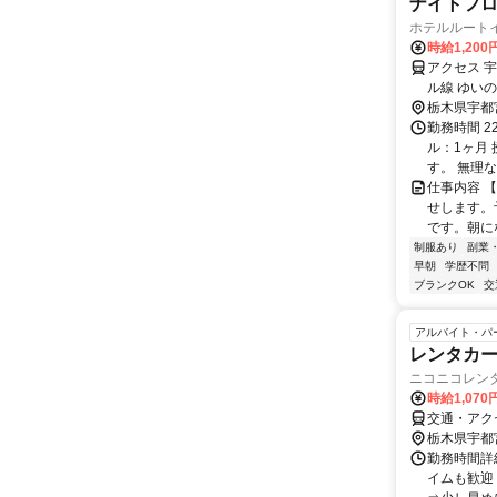
ナイトフ
ホテルルート
時給1,200
アクセス 
ル線 ゆい
栃木県宇都
勤務時間 2
ル：1ヶ月
す。 無理な
仕事内容 
せします。
です。朝に
制服あり
副業
早朝
学歴不問
ブランクOK
交
アルバイト・パ
レンタカ
ニコニコレン
時給1,070
交通・アク
栃木県宇都
勤務時間詳細
イムも歓迎 