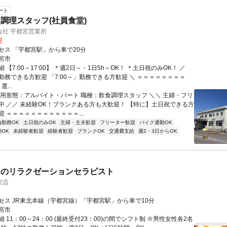
ート
調理スタッフ(社員食堂)
会社 宇都宮営業所
円
セス 「宇都宮駅」から車で20分
宮市
 【7:00～17:00】 ＊週2日～・1日5h～OK！ ＊土日祝のみOK！ ／
勤務できる方歓迎 「7:00～」勤務できる方歓迎 ＼ ＝＝＝＝＝＝＝＝
選...
雇用形態：アルバイト・パート 職種：飲食調理スタッフ ＼＼ 主婦・フリ
中 ／／ 未経験OK！ブランクある方も大歓迎！ 【特に】土日祝できる方
 ＝＝＝＝＝＝＝＝＝＝＝＝...
内勤務OK
土日祝のみOK
主婦・主夫歓迎
フリーター歓迎
バイク通勤OK
OK
未経験者歓迎
経験者歓迎
ブランクOK
交通費支給
週2・3日からOK
内のリラクゼーションセラピスト
宮店
セス JR東北本線（宇都宮線）「宇都宮駅」から車で10分
宮市
 11：00～24：00 (最終受付23：00)の間でシフト制 ※男性女性各2名