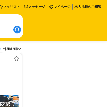
マイリスト
メッセージ
マイページ
求人掲載のご相談
存
関連度順