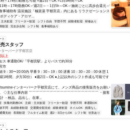
1時～17時の勤務も可能 ⭐週2日～OK ⭐1日5時間～OK
11時～17時勤務OK ✅週2日～・1日5h～OK ✅施術ごとに高歩合還元 ✅
食事補助有 温浴施設「極楽湯 宇都宮店」内にある リラクゼーションス
ボディケア・アロマ...
・主夫歓迎
フリーター歓迎
シフト自由
学歴不問
経験者歓迎
研修あり
期歓迎
完全歩合制
シフト制
食事補助あり
ート
販売スタッフ
e インターパーク宇都宮店
0円以上
セス 車通勤OK/「宇都宮駅」よりバスで約30分
宮市
9：30〜20:00内 早番 9：30～19：00 遅番 10：30～20：00 休憩 1
昼1時間、夕方30分） ●週2日～OK ●上記以外のシフト作成も可能です
Mitsumineインターパーク宇都宮店にて、メンズ商品の接客販売をお願い
。 ◇主な仕事内容 ￣￣￣￣￣￣￣￣￣￣￣￣￣￣￣￣￣￣￣￣ ・接客
計 ・検品、品出し、在庫...
迎
扶養内勤務OK
主婦・主夫歓迎
フリーター歓迎
学歴不問
車通勤OK
験不問
未経験者歓迎
交通費全額支給
経験者歓迎
ネイルOK
残業なし
通費支給
長期歓迎
フルタイム歓迎
週2・3日からOK
シフト制
社割あり
ート