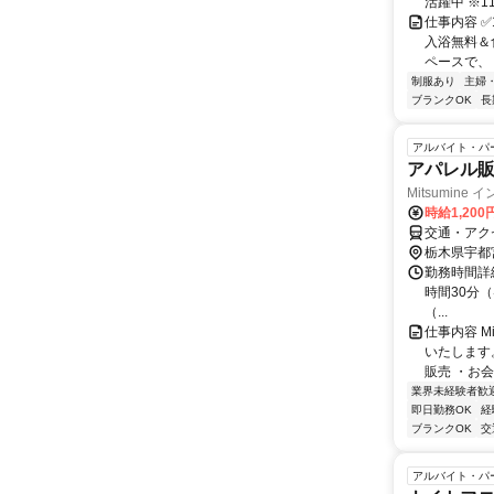
活躍中 ※1
仕事内容 ✅
入浴無料＆
ペースで、 
制服あり
主婦
ブランクOK
長
アルバイト・パ
アパレル
Mitsumin
時給1,20
交通・アク
栃木県宇都
勤務時間詳細 
時間30分（
（...
仕事内容 
いたします
販売 ・お会
業界未経験者歓
即日勤務OK
経
ブランクOK
交
アルバイト・パ