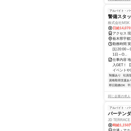
アルバイト・パ
警備スタッ
株式会社MSK
日給14,07
アクセス 
栃木県宇都
勤務時間 
[1] 20:
1日～O...
仕事内容 
入GET！
イベントや連
制服あり
社員
資格取得支援あ
即日勤務OK
平
同じ企業の求人
アルバイト・パ
バーテン
JD TERRACE
時給1,15
交通・アク