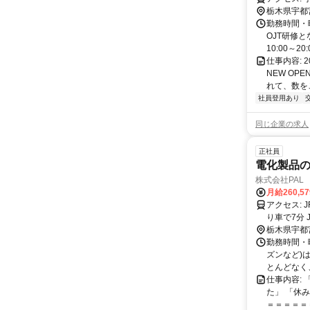
栃木県宇都
勤務時間・
OJT研修
10:00～2
仕事内容:
NEW O
れて、数を
社員登用あり
同じ企業の求人
正社員
電化製品の
株式会社PAL
月給260,5
アクセス: JR東北本線「雀宮駅」より車で4分✨徒歩15分✨ 東武線「西川田駅」よ
り車で7分
イク通勤も
栃木県宇都
勤務時間・曜
ズンなど)
とんどなく、
仕事内容:
た」 「休
＝＝＝＝＝＝