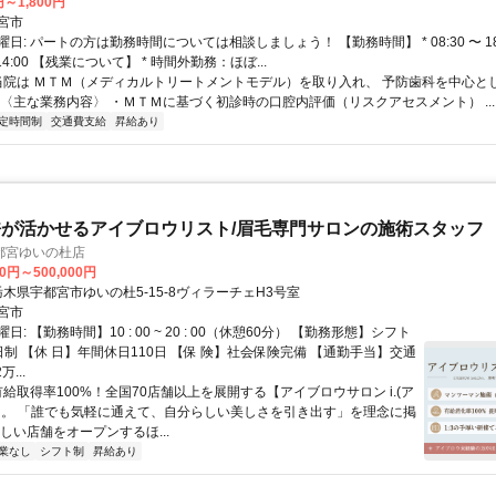
円～1,800円
宮市
日: パートの方は勤務時間については相談しましょう！ 【勤務時間】 * 08:30 〜 18:
 14:00 【残業について】 * 時間外勤務：ほぼ...
 当院は ＭＴＭ（メディカルトリートメントモデル）を取り入れ、 予防歯科を中心と
 〈主な業務内容〉 ・ＭＴＭに基づく初診時の口腔内評価（リスクアセスメント） ...
定時間制
交通費支給
昇給あり
が活かせるアイブロウリスト/眉毛専門サロンの施術スタッフ
都宮ゆいの杜店
00円～500,000円
クセス: 栃木県宇都宮市ゆいの杜5-15-8ヴィラーチェH3号室
宮市
: 【勤務時間】10 : 00 ~ 20 : 00（休憩60分） 【勤務形態】シフト
制 【休 日】年間休日110日 【保 険】社会保険完備 【通勤手当】交通
...
有給取得率100%！全国70店舗以上を展開する【アイブロウサロン i.(ア
】。 「誰でも気軽に通えて、自分らしい美しさを引き出す」を理念に掲
しい店舗をオープンするほ...
業なし
シフト制
昇給あり