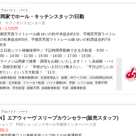
アルバイト・パート
岡家でホール・キッチンスタッフ/日勤
家 テクノポリスセンター店
円～1,725円
宇都宮芳賀ライトレール線 ゆいの杜中央徒歩約1分、宇都宮芳賀ライトレ
いの杜東徒歩約5分、宇都宮芳賀ライトレール線 ゆいの杜西徒歩約7分
宮市
土日祝シフト積極採用中／ 下記時間帯勤務できる方歓迎 ・9:00 ～
00 ～ 14:00 ・11:00 ～ 15:00 ・14:00 ～ 17:00 ・15:00 ...
＜ラーメン山岡家で接客・調理をお願いいたします！＞ ＼未経験・バイ
・高校生歓迎！／ 「学校がない土日だけ働きたい」 「平日は忙しいか
たい」という方大歓迎！ 「11:0...
未経験者歓迎
扶養内勤務OK
社員登用あり
副業・WワークOK
1日4時間以内OK
主婦・主夫歓迎
フリーター歓迎
バイク通勤OK
早朝
シフト自由
学歴不問
勤務OK
学生歓迎
経験不問
未経験者歓迎
午前
経験者歓迎
アルバイト・パート
EN】エアウィーヴ スリープカウンセラー(販売スタッフ)
ショップ FKDショッピングモール宇都宮インターパーク店
0円以上
アクセス: 宇都宮駅東口より無料送迎バスで約３０分/車通勤可