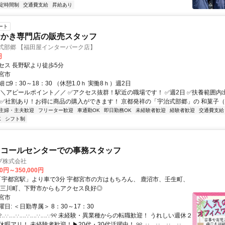
定時間制
交通費支給
昇給あり
ート
おかき専門店の販売スタッフ
式部郷 【福田屋インターパーク店】
円
セス 長野駅より徒歩5分
宮市
 □9：30～18：30 （休憩1.0ｈ 実働8ｈ）週2日
＼＼アピールポイント／／ ✅アクセス抜群！駅近の職場です！ ✅週2日 ✅扶養範囲
 ✅社割あり！お得に商品の購入ができます！ 京都発祥の「宇治式部郷」の 和菓子（あ.
主婦・主夫歓迎
フリーター歓迎
車通勤OK
即日勤務OK
未経験者歓迎
経験者歓迎
交通費支給
K
シフト制
】コールセンターでの事務スタッフ
ブ株式会社
00円～350,000円
上三川町、下野市からもアクセス良好◎
宮市
日: ＜日勤専属＞ 8：30～17：30
୨୧‥∵‥‥∵‥‥∵‥‥∵‥‥∵୨୧ 未経験・異業種からの転職歓迎！ うれしい週休２
暇アリ！ 未経験者歓迎！▶20代・30代活躍中！ ୨୧‥∵‥‥∵‥‥∵‥‥∵‥‥