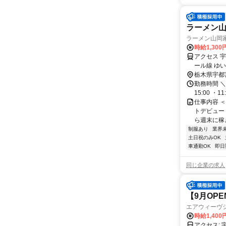
ラーメン山
ラーメン山岡
時給1,300
アクセス 
ール線 ゆ
栃木県宇都
勤務時間 ＼
15:00 ・11:
仕事内容 
トデビュー
ら週末に稼ぎ
制服あり
業界
土日祝のみOK
車通勤OK
即日
同じ企業の求人
【9月OP
エアウィーヴ
時給1,40