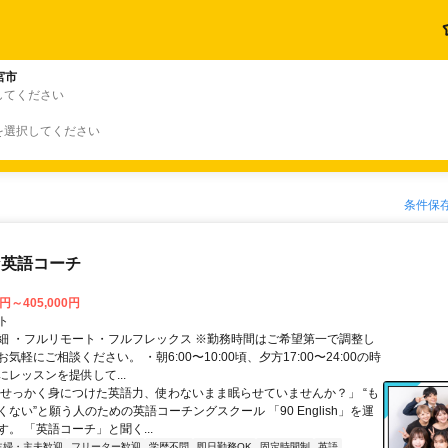
宮市
してください
を選択してください
条件保
な英語コーチ
0円～405,000円
ト
細 ・フルリモート・フルフレックス ※勤務時間はご希望第一で調整し
気軽にご相談ください。 ・朝6:00〜10:00頃、夕方17:00〜24:00の時
レッスンを提供して...
「せっかく身につけた英語力、使わないまま眠らせていませんか？」 “も
ない”と願う人のための英語コーチングスクール 「90 English」を運
。 「英語コーチ」と聞く...
主婦・主夫歓迎
フリーター歓迎
学歴不問
即日勤務OK
固定時間制
英語