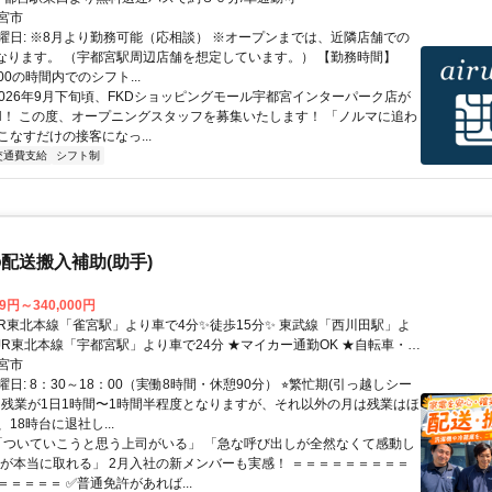
宮市
曜日: ※8月より勤務可能（応相談） ※オープンまでは、近隣店舗での
となります。 （宇都宮駅周辺店舗を想定しています。） 【勤務時間】
0:00の時間内でのシフト...
 2026年9月下旬頃、FKDショッピングモール宇都宮インターパーク店が
PEN！ この度、オープニングスタッフを募集いたします！ 「ノルマに追わ
こなすだけの接客になっ...
交通費支給
シフト制
配送搬入補助(助手)
79円～340,000円
 JR東北本線「宇都宮駅」より車で24分 ★マイカー通勤OK ★自転車・バ
可能 ★駐車場完備
宮市
日: 8：30～18：00（実働8時間・休憩90分） ⭐︎繁忙期(引っ越しシー
は残業が1日1時間〜1時間半程度となりますが、それ以外の月は残業はほ
18時台に退社し...
 「ついていこうと思う上司がいる」 「急な呼び出しが全然なくて感動し
みが本当に取れる」 2月入社の新メンバーも実感！ ＝＝＝＝＝＝＝＝＝
＝＝＝＝ ✅普通免許があれば...