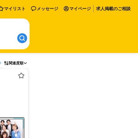
マイリスト
メッセージ
マイページ
求人掲載のご相談
存
関連度順