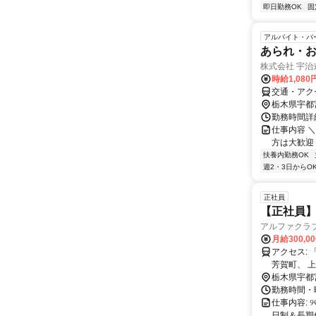
即日勤務OK
固
アルバイト・パ
あられ・
株式会社 宇治
時給1,080
交通・アク
栃木県宇都
勤務時間詳細
仕事内容 
方は大歓迎
扶養内勤務OK
週2・3日からO
正社員
【正社員
アルファクラ
月給300,0
アクセス: 「宇都宮駅」より車で3分 宇都宮市の方はもちろん、 鹿沼市、壬生町、
芳賀町、 
栃木県宇都
勤務時間・曜
仕事内容: 
日制＆長期休