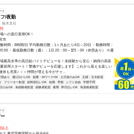
ート
フ/夜勤
 栃木支社
0円
現場への直行直帰OK！
宮市
実働時間：8時間/日 平均勤務日数：1ヶ月あたり4日～20日 ・勤務時間：
00～05:00 ・最低勤務日数（週）：1日 20：00～翌5：00（休憩あり） ※週
地域最高水準の高日給バイトデビューを！未経験から安心・納得の高収
 【夏採用スタート！警備デビューを応援します】 これから迎える楽しい
休も充実♪ ＞＞仲間が増える今がチャ...
登用あり
週1日からOK
副業・WワークOK
土日祝のみOK
主婦・主夫歓迎
り
フリーター歓迎
給料前払いOK
短期
早朝
シフト自由
学歴不問
日のみOK
未経験者歓迎
経験者歓迎
夜間
即日払いOK
有資格者歓迎
ート
ダー
0円以上
セス 東武宇都宮駅から徒歩4分