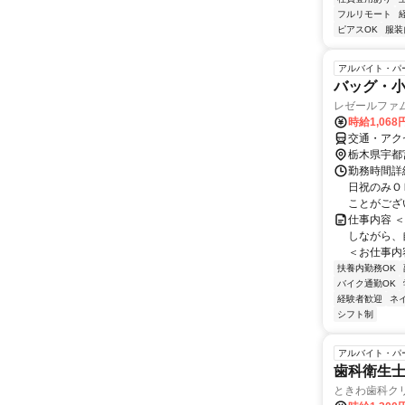
フルリモート
ピアスOK
服装
アルバイト・パ
バッグ・
レゼールファ
時給1,068
交通・アク
栃木県宇都
勤務時間詳細
日祝のみＯ
ことがござ
仕事内容 
しながら、
＜お仕事内容
扶養内勤務OK
バイク通勤OK
経験者歓迎
ネ
シフト制
アルバイト・パ
歯科衛生士
ときわ歯科ク