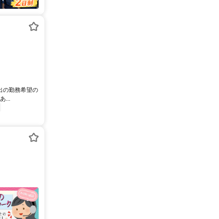
内出の勤務希望の
..