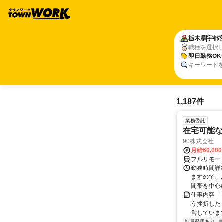
栃木県
宇都
職種を選択
即日勤務OK
キーワード
1,187件
業務委託
在宅可能
90株式会社
月給60,00
フルリモー
勤務時間詳
ますので、お
間帯を中心に
仕事内容 
う挫折したく
営しています
社員登用あり