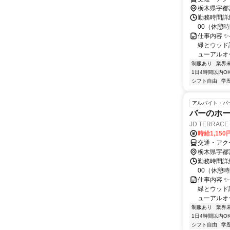
栃木県宇都
勤務時間詳細
00（休憩
仕事内容 
緑とウッド
ューアルオー
制服あり
業界
1日4時間以内O
シフト自由
学
アルバイト・パ
バーのホ
JD TERRACE
時給1,15
交通・アク
栃木県宇都
勤務時間詳細
00（休憩
仕事内容 
緑とウッド
ューアルオー
制服あり
業界
1日4時間以内O
シフト自由
学