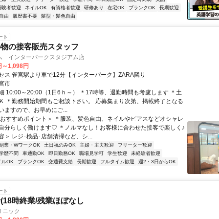
経験者歓迎
ネイルOK
有資格者歓迎
研修あり
在宅OK
ブランクOK
長期歓迎
自由
履歴書不要
髪型・髪色自由
ート
小物の接客販売スタッフ
ム インターパークスタジアム店
円～1,098円
セス 雀宮駅より車で12分【インターパーク】ZARA隣り
宮市
 10:00～20:00（1日6ｈ～） ＊17時等、退勤時間も考慮します ＊土
Ｋ ＊勤務開始期間もご相談下さい。 応募集まり次第、掲載終了となる
いますので、お早めにご...
＜おすすめポイント＞ ＊服装、髪色自由、ネイルやピアスなどオシャレ
自分らしく働けます♡ ＊ノルマなし！お客様に合わせた接客で楽しく♪
＞ レジ･検品･店舗清掃など、シ...
副業・WワークOK
土日祝のみOK
主婦・主夫歓迎
フリーター歓迎
学歴不問
車通勤OK
即日勤務OK
職場見学可
学生歓迎
未経験者歓迎
イルOK
ブランクOK
交通費支給
長期歓迎
フルタイム歓迎
週2・3日からOK
ート
(18時終業/残業ほぼなし
リニック