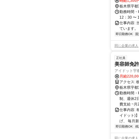
時給1,300
栃木県宇都
勤務時間・曜
12：30 〜
仕事内容:
ています。
即日勤務OK
固
同じ企業の求人
正社員
美容師免許
アイドット宇
月給220,0
ア
栃木県宇都
勤務時間・曜日
制、週休2日
費支給 ~月2万
仕事内容: 
イドット)
げ、 毎月新
即日勤務OK
残
同じ企業の求人