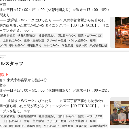
宮市
 ✅平日⇒17：00～翌1：00（休憩時間あり） ✅週末⇒17：00～翌2：
時間あり）
✨―― 放課後・Wワークにぴったり ――✨ 東武宇都宮駅から徒歩4分。
調の落ち着いた空間が広がる ダイニングバー【JD TERRACE】。 リニ
プンを迎え、 ✨オ...
未経験者歓迎
扶養内勤務OK
社員登用あり
週1日からOK
副業・WワークOK
K
土日祝のみOK
主婦・主夫歓迎
フリーター歓迎
バイク通勤OK
短期
歴不問
即日勤務OK
職場見学可
平日のみOK
学生歓迎
経験不問
未経験者歓迎
ート
ールスタッフ
0円以上
セス 東武宇都宮駅から徒歩4分
宮市
 ✅平日⇒17：00～翌1：00（休憩時間あり） ✅週末⇒17：00～翌2：
時間あり）
✨―― 放課後・Wワークにぴったり ――✨ 東武宇都宮駅から徒歩4分。
調の落ち着いた空間が広がる ダイニングバー【JD TERRACE】。 リニ
プンを迎え、 ✨オ...
未経験者歓迎
扶養内勤務OK
社員登用あり
週1日からOK
副業・WワークOK
K
土日祝のみOK
主婦・主夫歓迎
フリーター歓迎
バイク通勤OK
短期
歴不問
即日勤務OK
職場見学可
平日のみOK
学生歓迎
経験不問
未経験者歓迎