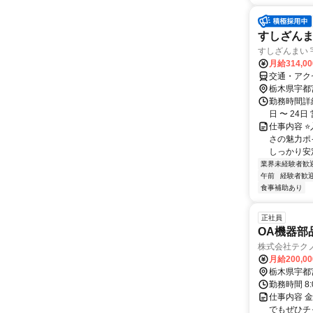
すしざんま
すしざんまい 
月給314,0
交通・アクセ
栃木県宇都
勤務時間詳細
日 〜 24
仕事内容 
さの魅力ポ
しっかり安定
業界未経験者歓
午前
経験者歓
食事補助あり
正社員
OA機器部
株式会社テク
月給200,0
栃木県宇都
勤務時間 8:0
仕事内容 
でもぜひチ