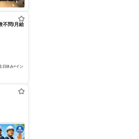
験不問/月給
土日休み×イン