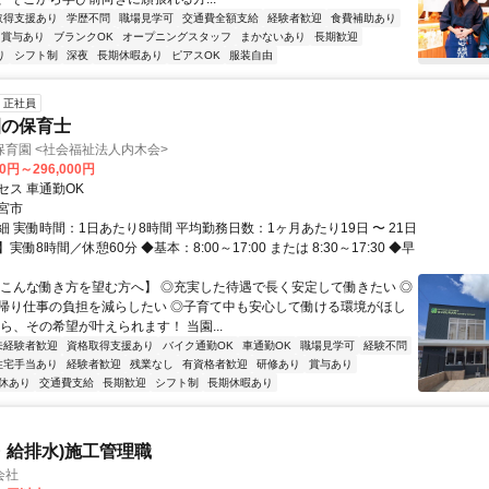
取得支援あり
学歴不問
職場見学可
交通費全額支給
経験者歓迎
食費補助あり
賞与あり
ブランクOK
オープニングスタッフ
まかないあり
長期歓迎
り
シフト制
深夜
長期休暇あり
ピアスOK
服装自由
正社員
園の保育士
育園 <社会福祉法人内木会>
00円～296,000円
セス 車通勤OK
宮市
 実働時間：1日あたり8時間 平均勤務日数：1ヶ月あたり19日 〜 21日
働8時間／休憩60分 ◆基本：8:00～17:00 または 8:30～17:30 ◆早
【こんな働き方を望む方へ】 ◎充実した待遇で長く安定して働きたい ◎
帰り仕事の負担を減らしたい ◎子育て中も安心して働ける環境がほし
ら、その希望が叶えられます！ 当園...
未経験者歓迎
資格取得支援あり
バイク通勤OK
車通勤OK
職場見学可
経験不問
住宅手当あり
経験者歓迎
残業なし
有資格者歓迎
研修あり
賞与あり
休あり
交通費支給
長期歓迎
シフト制
長期休暇あり
・給排水)施工管理職
会社