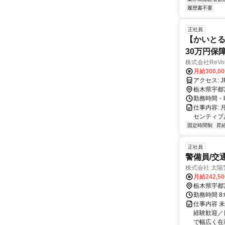
履歴書不要
正社員
【かいとる
30万円保
株式会社ReVol
月給300,0
ア
栃木県宇都
勤務時間・曜
仕事内容:
センティブあ
固定時間制
昇
正社員
警備員/交
株式会社 太陽
月給242,5
栃木県宇都
勤務時間 8:
仕事内容 
経験歓迎／日
で幅広く在籍