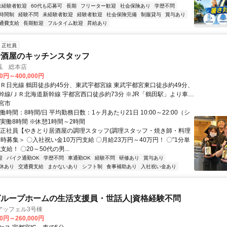
未経験者歓迎
60代も応募可
長期
フリーター歓迎
社会保険あり
学歴不問
時間制
経験不問
未経験者歓迎
経験者歓迎
社会保険完備
制服貸与
賞与あり
通費支給
長期歓迎
フルタイム歓迎
昇給あり
正社員
居酒屋のキッチンスタッフ
鳳 総本店
00円～400,000円
ＪＲ日光線 鶴田徒歩約45分、東武宇都宮線 東武宇都宮東口徒歩約49分、
幹線/ＪＲ北海道新幹線 宇都宮西口徒歩約73分 ※JR「鶴田駅」より車で
武宇都宮駅」より車で12分
宮市
働時間：8時間/日 平均勤務日数：1ヶ月あたり21日 10:00～22:00（シ
実働8時間 ※休憩1時間～2時間
＜正社員【やきとり居酒屋の調理スタッフ(調理スタッフ・焼き師・料理
時募集＞ 〇入社祝い金10万円支給 〇月給23万円～40万円！ 〇”1分単
支給！ 〇20～50代の男...
迎
バイク通勤OK
学歴不問
車通勤OK
経験不問
研修あり
賞与あり
休あり
交通費支給
まかないあり
シフト制
食事補助あり
入社祝い金あり
ループホームの生活支援員・世話人|資格経験不問
アッフェル3号棟
00円～260,000円