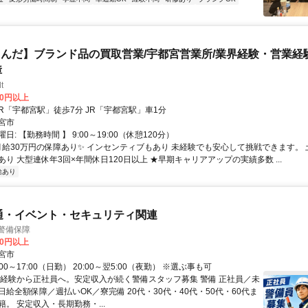
んだ】ブランド品の買取営業/宇都宮営業所/業界経験・営業経
障
t
00円以上
クセス: JR「宇都宮駅」徒歩7分 JR「宇都宮駅」車1分
宮市
日: 【勤務時間 】 9:00～19:00（休憩120分）
 月給30万円の保障あり✨ インセンティブもあり 未経験でも安心して挑戦できます。 
り 大型連休年3回×年間休日120日以上 ★早期キャリアアップの実績多数 ...
給あり
通・イベント・セキュリティ関連
警備保障
00円以上
宮市
00～17:00（日勤） 20:00～翌5:00（夜勤） ※選ぶ事も可
未経験から正社員へ。安定収入が続く警備スタッフ募集 警備 正社員／未
給全額保障／週払いOK／寮完備 20代・30代・40代・50代・60代ま
。 安定収入・長期勤務・...