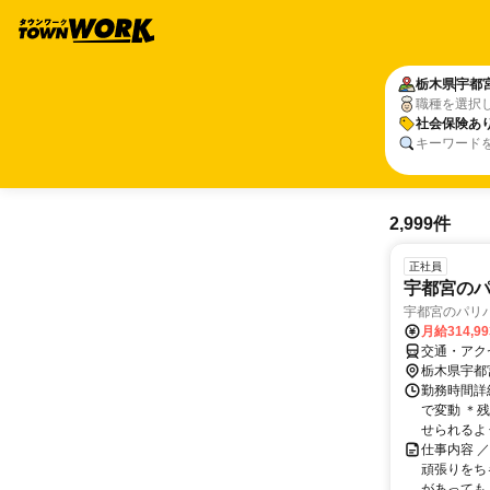
栃木県
宇都
職種を選択
社会保険あ
キーワード
2,999件
正社員
宇都宮のパ
宇都宮のパリ
月給314,9
交通・アク
栃木県宇都
勤務時間詳細
で変動 ＊
せられるよう
仕事内容 
頑張りをち
があっても