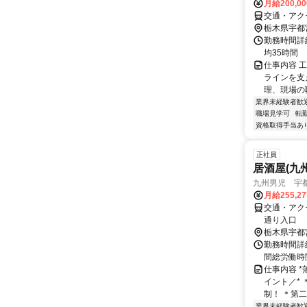
月給200,0
交通・アク
栃木県宇都
勤務時間詳細
均35時間
仕事内容 
ラインを支
理、現場の
業界未経験者歓
職場見学可
転
資格取得手当あ
正社員
居酒屋(九
九州男児 宇
月給255,2
交通・アク
通り入口
栃木県宇都
勤務時間詳
間総労働時間1
仕事内容 
イント／*
制！ ＊第二
業界未経験者歓