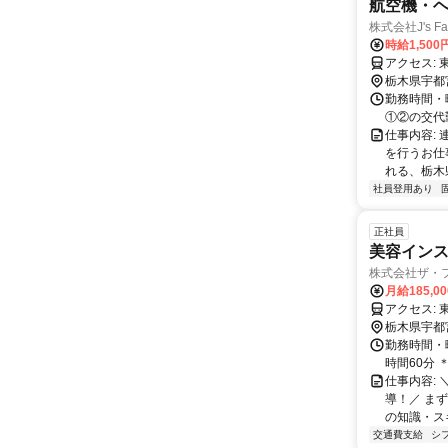
航空機・ヘ
株式会社J's Fa
時給1,500
ア
栃木県宇都
勤務時間・曜
①②の交代
仕事内容:
を行うお仕
れる、栃木県
社員登用あり
正社員
美容インス
株式会社ザ・
月給185,0
ア
栃木県宇都
勤務時間・曜
時間60分
仕事内容:
導！／ ま
の知識・スキ
交通費支給
シ