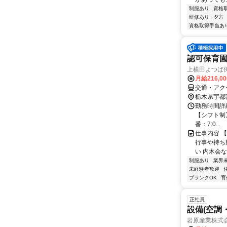
制服あり
資格
研修あり
夕方
資格取得手当あ
認可保育
上横田よつば保
月給216,0
交通・アク
栃木県宇都
勤務時間詳細
【シフト制】実
番：7:0...
仕事内容 
行事や持ち
い 内木会な
制服あり
業界
未経験者歓迎
ブランクOK
育
正社員
設備(空調
岩原産業株式