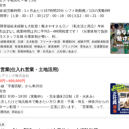
セス 宇都宮IC～車で5分
宮市
細 総労働時間：1ヶ月あたり167時間20分 シフト制勤務／1日の実働8時
帯》 [１]8：30～17：30 [２]7：00～16：00 [３]12：00～21：00
＼障害福祉未経験も大歓迎！働きやすさも◎／ 《私生活と両立》年休
残業ほぼなし 残業時間は月に平均3～4時間程度です！ 《分業体制で負担
任スタッフ在籍 分業体制が整い、利...
未経験者歓迎
主婦・主夫歓迎
フリーター歓迎
車通勤OK
経験不問
未経験者歓迎
経験者歓迎
有資格者歓迎
研修あり
家賃無料
ブランクOK
育休あり
交通費支給
り
シフト制
長期休暇あり
寮・社宅あり
入社祝い金あり
営業(仕入れ営業・土地活用)
ニアリング株式会社
00円～600,000円
クセス: 各線「宇都宮駅」から車20分
宮市
日: 9:00～18:00（実働8h） ・完全週休2日制（月・火休み）
 上京したけど地元栃木で働きたい方◎ 東京・千葉・埼玉・神奈川からの
ン歓迎！ ------------------------- 正直に言います。 「営業職」って、 ...
通費支給
昇給あり
社員