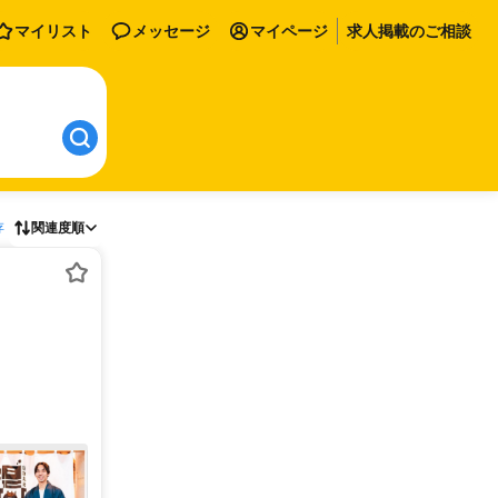
マイリスト
メッセージ
マイページ
求人掲載のご相談
存
関連度順