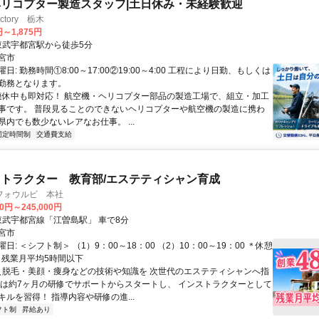
リコプター製造スタッフ|土日休み・未経験歓迎
ctory 栃木
円～1,875円
クセス: 東武宇都宮駅から徒歩5分
宮市
日: 勤務時間①8:00～17:00②19:00～4:00 工程により日勤、もしくは
勤務となります。
 連休中も即対応！ 航空機・ヘリコプター部品の製造工場で、組立・加工
事です。 普段見ることのできないヘリコプターや航空機の製造に携わ
内でも数少ないレアなお仕事。 ...
固定時間制
交通費支給
トラクター 教育部/エステティシャン育成
フォウルビ 本社
00円～245,000円
クセス: 東武宇都宮線「江曽島駅」 車で8分
宮市
日: ＜シフト制＞ （1）9：00～18：00 （2）10：00～19：00 ＊休憩
 ＊残業月平均5時間以下
 ＼脱毛・美顔・痩身などの技術や知識を 次世代のエステティシャンへ指
ずは約7ヶ月の研修でサポートからスタートし、 インストラクターとして
ルを習得！ 指導内容や研修の進...
フト制
昇給あり