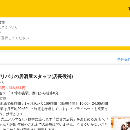
宮市
してください
り
を選択してください
条件保
リパリの居酒屋スタッフ(店長候補)
パリ
93円～368,666円
セス 「JR宇都宮駅」西口から徒歩8分
宮市
 総労働時間：1ヶ月あたり169時間 【勤務時間】 10:00～24:00の間
残業は月平均20~30h ＊終電を考慮しています ＊プライベートも充実さ
、効率がよく...
／ 売上ノルマなし♪ 数字に追われず「飲食の店長」を楽しめるお店 ＼ ⭐
ゃんと評価 年齢やこれまでの経験は問いません。うまくいかないこと
、そこから学び前向きに頑張れる方...