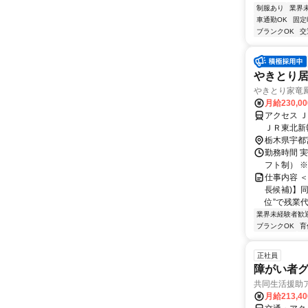
制服あり
業界
車通勤OK
固定
ブランクOK
交
やきとり
やきとり家竜
月給230,0
アクセス 
ＪＲ東北新
9分、「東
栃木県宇都
勤務時間 実
フト制） ※
仕事内容 
長候補)】同
位”で残業代
業界未経験者歓
ブランクOK
育
正社員
障がい者グ
共同生活援助
月給213,4