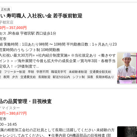
正社員
い 寿司職人 入社祝い金 若手板前歓迎
宇都宮店
00円～357,000円
ス JR各線 宇都宮駅 西口徒歩1分
宮市
 実働時間：1日あたり9時間 〜 10時間 平均勤務日数：1ヶ月あたり23
日 営業時間のうち シフト制 10時間勤務
⭐入社祝い最大30万円⭐ ⭐社内紹介制度実施⭐ ※当社規定あり ＜働きやす
イント＞ ✅海外展開で今後も拡大中の成長企業 ✅賞与年3回・各種手当
収入！ ✅評価制度で...
迎
フリーター歓迎
早朝
学歴不問
職場見学可
未経験者歓迎
交通費全額支給
迎
夜間
夕方
交通費支給
長期歓迎
駅近5分以内
シフト制
深夜
長期休暇あり
品の品質管理・目視検査
ノマイスター
00円～380,677円
宮市
0～16:45
金属の精密加工会社の正社員として長期に活躍してください 未経験の方
ャレンジしてみてください。 ▼仕事内容 OA機器部品の目視検査 (部