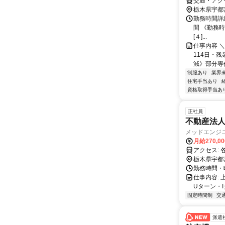
交通・アク
栃木県宇都
勤務時間詳
間 《勤務時間
[４]...
仕事内容 
114日・
減》部分専
制服あり
業界
住宅手当あり
資格取得手当あ
正社員
不動産法人
メッドエンジ
月給270,0
ア
栃木県宇都
勤務時間・曜
仕事内容:
Uターン・Iター
固定時間制
交
派遣