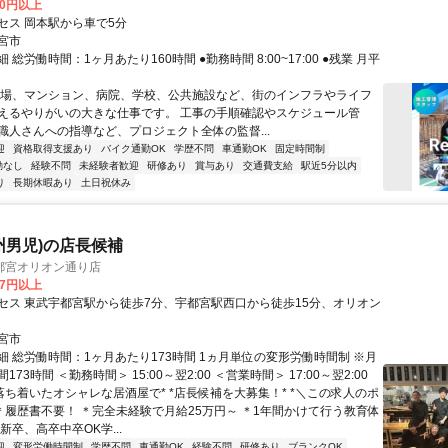
00円以上
セス 岡本駅から車で5分
宮市
 総労働時間：1ヶ月あたり160時間 ●勤務時間 8:00~17:00 ●残業 月平
工場、マンション、病院、学校、公共施設など、街のインフラやライフ
えるやりがいの大きな仕事です。 工事の手順確認やスケジュール管
職人さんへの指導など、プロジェクト全体の監督...
迎
資格取得支援あり
バイク通勤OK
学歴不問
車通勤OK
固定時間制
勤なし
経験不問
未経験者歓迎
研修あり
賞与あり
交通費支給
駅近5分以内
り
長期休暇あり
土日祝休み
州男児)の店長候補
都宮オリオン通り店
77円以上
セス 東武宇都宮駅から徒歩7分、宇都宮駅西口から徒歩15分、オリオン
宮市
細 総労働時間：1ヶ月あたり173時間 1ヵ月単位の変形労働時間制 ※月
73時間 ＜勤務時間＞ 15:00～翌2:00 ＜営業時間＞ 17:00～翌2:00
*落ち着いたオシャレな居酒屋で* *店長候補を大募集！* *＼この求人のポ
 ＊履歴書不要！ ＊完全未経験で月給25万円～ ＊1年間かけて行う教育体
新卒、高卒中卒OK学...
迎
変形労働時間制
学歴不問
車通勤OK
経験不問
研修あり
ブランクOK