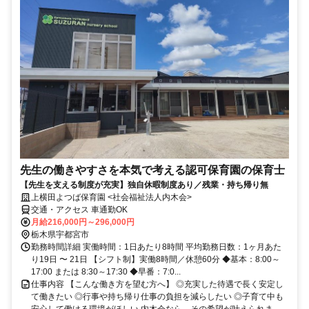
先生の働きやすさを本気で考える認可保育園の保育士
【先生を支える制度が充実】独自休暇制度あり／残業・持ち帰り無
上横田よつば保育園 <社会福祉法人内木会>
交通・アクセス 車通勤OK
月給216,000円～296,000円
栃木県宇都宮市
勤務時間詳細 実働時間：1日あたり8時間 平均勤務日数：1ヶ月あた
り19日 〜 21日 【シフト制】実働8時間／休憩60分 ◆基本：8:00～
17:00 または 8:30～17:30 ◆早番：7:0...
仕事内容 【こんな働き方を望む方へ】 ◎充実した待遇で長く安定し
て働きたい ◎行事や持ち帰り仕事の負担を減らしたい ◎子育て中も
安心して働ける環境がほしい 内木会なら、その希望が叶えられま