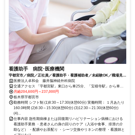
看護助手 病院･医療機関
宇都宮市／病院／正社員／看護助手・看護補助者／未経験OK／職場見学
もお気軽にお問い合わせください/6045_201554
医療法人卓和会 藤井脳神経外科病院
交通アクセス 「宇都宮駅」東口から車25分、「宝積寺駅」から車７
分、「氏家駅」から車14分
月給204,600円～237,000円
栃木県宇都宮市
勤務時間 シフト制 (1)8:30～17:30(休憩60分) 実働時間： １月あたり
160.0時間 (2)6:30～15:30(休憩60分) (3)12:30～21:30(休憩60分)
(4)...
仕事内容 急性期病棟または回復期リハビリテーション病棟における
看護助手業務 ・患者さんの身の回りのケア（入浴や食事、排泄の介
助など） ・配膳やお茶配り ・シーツ交換やリネンの整理 ・看護師と