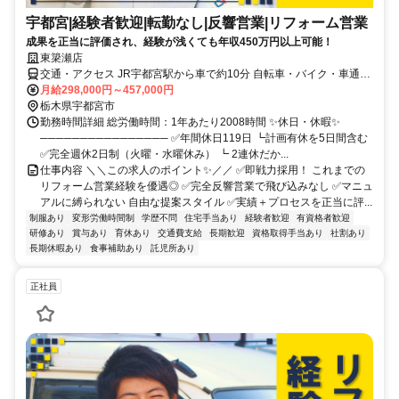
宇都宮|経験者歓迎|転勤なし|反響営業|リフォーム営業
成果を正当に評価され、経験が浅くても年収450万円以上可能！
東簗瀬店
交通・アクセス JR宇都宮駅から車で約10分 自転車・バイク・車通勤
OK! 無料駐車場完備
月給298,000円～457,000円
栃木県宇都宮市
勤務時間詳細 総労働時間：1年あたり2008時間 ✨休日・休暇✨
──────────────── ✅年間休日119日 ┗計画有休を5日間含む
✅完全週休2日制（火曜・水曜休み） ┗ 2連休だか...
仕事内容 ＼＼この求人のポイント✨／／ ✅即戦力採用！ これまでの
リフォーム営業経験を優遇◎ ✅完全反響営業で飛び込みなし ✅マニュ
アルに縛られない 自由な提案スタイル ✅実績＋プロセスを正当に評...
制服あり
変形労働時間制
学歴不問
住宅手当あり
経験者歓迎
有資格者歓迎
研修あり
賞与あり
育休あり
交通費支給
長期歓迎
資格取得手当あり
社割あり
長期休暇あり
食事補助あり
託児所あり
正社員