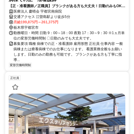
【正・准看護師／正職員】ブランクがある方も大丈夫！日勤のみもOKで
す。
医療法人 慶晴会 宇都宮南病院
交通アクセス 江曽島駅より徒歩5分
月給199,875円～261,375円
栃木県宇都宮市
勤務曜日・時間 日勤 9：00～18：00 夜勤 17：30～9：30 ※1ヵ月単
位の変形労働時間制 〇日勤のみでも大丈夫です。
募集要項 職種 病棟での正・准看護師 雇用形態 正社員 仕事内容 一般
病棟または療養病棟でのお仕事になります。 看護業務全般をお願い
します。日勤のみの勤務も可能です。 ブランクがある方も丁寧に指
導...
変形労働時間制
正社員