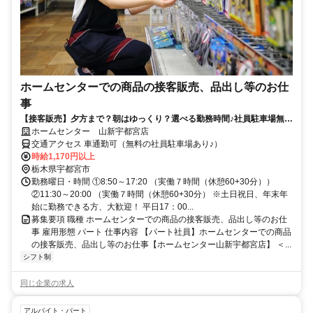
ホームセンターでの商品の接客販売、品出し等のお仕
事
【接客販売】夕方まで？朝はゆっくり？選べる勤務時間♪社員駐車場無料
など福利厚生充実◎【宇都宮店】
ホームセンター 山新宇都宮店
交通アクセス 車通勤可（無料の社員駐車場あり♪）
時給1,170円以上
栃木県宇都宮市
勤務曜日・時間 ①8:50～17:20 （実働７時間（休憩60+30分））
②11:30～20:00 （実働７時間（休憩60+30分） ※土日祝日、年末年
始に勤務できる方、大歓迎！ 平日17：00...
募集要項 職種 ホームセンターでの商品の接客販売、品出し等のお仕
事 雇用形態 パート 仕事内容 【パート社員】ホームセンターでの商品
の接客販売、品出し等のお仕事【ホームセンター山新宇都宮店】 ＜...
シフト制
同じ企業の求人
アルバイト・パート