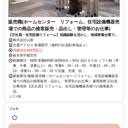
販売職(ホームセンター リフォーム、住宅設備機器売
場での商品の接客販売・品出し・管理等のお仕事)
【正社員・住宅設備リフォーム】知識経験を活かし、地域密着企業でお
仕事しませんか？【宇都宮店】
株式会社山新
交通アクセス 車通勤可（無料の社員駐車場あり）
月給204,000円以上
栃木県宇都宮市
勤務曜日・時間 実働8時間 休憩60分＋30分 合計９０分 シフト制（早
番、中番、遅番など） 例）早番8：30～18：00、中番10：40～20：
10、遅番11：00～20：30 ※店舗、売場、担...
募集要項 職種 販売職（ホームセンター リフォーム、住宅設備機器売
場での商品の接客販売・品出し・管理等のお仕事） 雇用形態 正社員
仕事内容 【正社員】リフォーム、住宅設備機器売場での接客販売・
品...
シフト制
正社員