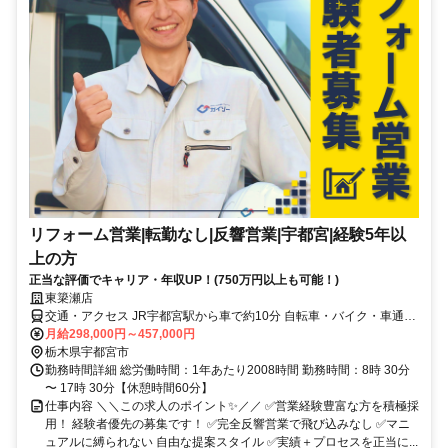
リフォーム営業|転勤なし|反響営業|宇都宮|経験5年以
上の方
正当な評価でキャリア・年収UP！(750万円以上も可能！)
東簗瀬店
交通・アクセス JR宇都宮駅から車で約10分 自転車・バイク・車通勤
OK! 無料駐車場完備
月給298,000円～457,000円
栃木県宇都宮市
勤務時間詳細 総労働時間：1年あたり2008時間 勤務時間：8時 30分
〜 17時 30分【休憩時間60分】
仕事内容 ＼＼この求人のポイント✨／／ ✅営業経験豊富な方を積極採
用！ 経験者優先の募集です！ ✅完全反響営業で飛び込みなし ✅マニ
ュアルに縛られない 自由な提案スタイル ✅実績＋プロセスを正当に...