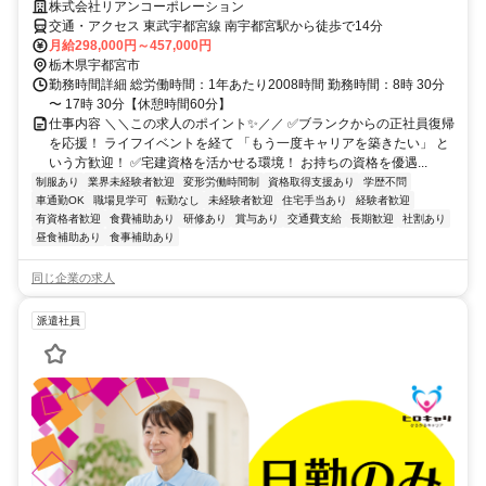
株式会社リアンコーポレーション
交通・アクセス 東武宇都宮線 南宇都宮駅から徒歩で14分
月給298,000円～457,000円
栃木県宇都宮市
勤務時間詳細 総労働時間：1年あたり2008時間 勤務時間：8時 30分
〜 17時 30分【休憩時間60分】
仕事内容 ＼＼この求人のポイント✨／／ ✅ブランクからの正社員復帰
を応援！ ライフイベントを経て 「もう一度キャリアを築きたい」 と
いう方歓迎！ ✅宅建資格を活かせる環境！ お持ちの資格を優遇...
制服あり
業界未経験者歓迎
変形労働時間制
資格取得支援あり
学歴不問
車通勤OK
職場見学可
転勤なし
未経験者歓迎
住宅手当あり
経験者歓迎
有資格者歓迎
食費補助あり
研修あり
賞与あり
交通費支給
長期歓迎
社割あり
昼食補助あり
食事補助あり
同じ企業の求人
派遣社員