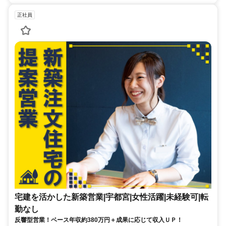
正社員
宅建を活かした新築営業|宇都宮|女性活躍|未経験可|転
勤なし
反響型営業！ベース年収約380万円＋成果に応じて収入ＵＰ！