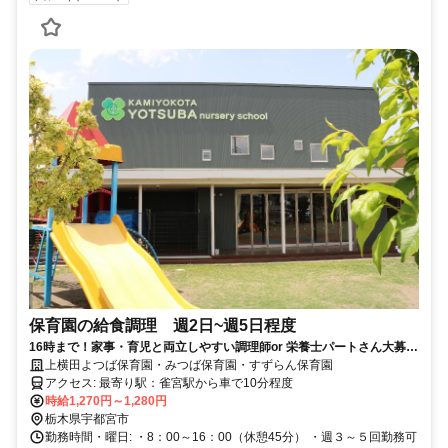
保育園の給食調理 週2日~週5日程度
16時まで！家事・育児と両立しやすい調理師or 栄養士パートさん大募
集！
上横田よつば保育園・みつば保育園・すずらん保育園
アクセス: 最寄り駅：雀宮駅から車で10分程度
時給1,270円～1,280円
栃木県宇都宮市
勤務時間・曜日: ・8：00～16：00（休憩45分） ・週３～５回勤務可