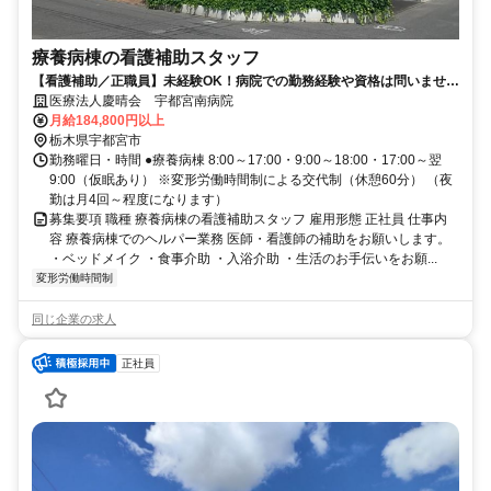
療養病棟の看護補助スタッフ
【看護補助／正職員】未経験OK！病院での勤務経験や資格は問いませ
ん。お休みが取りやすい環境です。
医療法人慶晴会 宇都宮南病院
月給184,800円以上
栃木県宇都宮市
勤務曜日・時間 ●療養病棟 8:00～17:00・9:00～18:00・17:00～翌
9:00（仮眠あり） ※変形労働時間制による交代制（休憩60分） （夜
勤は月4回～程度になります）
募集要項 職種 療養病棟の看護補助スタッフ 雇用形態 正社員 仕事内
容 療養病棟でのヘルパー業務 医師・看護師の補助をお願いします。
・ベッドメイク ・食事介助 ・入浴介助 ・生活のお手伝いをお願...
変形労働時間制
同じ企業の求人
正社員