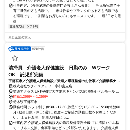
17:30～9:00(休憩240分) その他：なし その他：なし
仕事内容: 【介護施設の夜勤専門介護士さん募集】 ・託児所完備で子
育て世代の方も活躍中。 ・未経験者やブランクのある方も活躍でき
る環境です。 ・副業をお探しの方にもオススメです。 ・週2日から勤
務...
交通費支給
シフト制
同じ企業の求人
派遣社員
清掃員 介護老人保健施設 日勤のみ Wワーク
OK 託児所完備
宇都宮市／介護老人保健施設／派遣／環境整備のお仕事／介護業務ナシ
／職場見学歓迎 無資格OK/6045_257246
株式会社ツクイスタッフ 宇都宮支店
交通アクセス LRT宇都宮大学陽東キャンパス駅 車9分 ベルモール 車
10分 JR線宇都宮駅 東口車20分
時給1,200円～1,250円
栃木県宇都宮市
勤務時間 シフト制 (1)8:30～17:30(休憩60分) (2)8:30～15:30(休憩60
分) 勤務日数・休日: 週3日程度～ご希望の勤務日数をお教えくださ
い。 土日休み等、勤務の曜日につ...
仕事内容 介護老人保健施設内の環境整備業務全般 主に清掃やごみ捨
て・リネン交換、食事準備などへご対応いただきます。 介護老人保