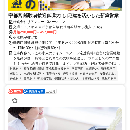
宇都宮|経験者歓迎|転勤なし|宅建を活かした新築営業
株式会社リアンコーポレーション
交通・アクセス 東武宇都宮線 南宇都宮駅から徒歩で14分
月給298,000円～457,000円
栃木県宇都宮市
勤務時間詳細 総労働時間：1年あたり2008時間 勤務時間：8時 30分
〜 17時 30分【休憩時間60分】
仕事内容 ＼＼この求人のポイント✨／／ ✅宅建資格×豊富な営業経験
を最高評価！ 資格とこれまでの実績を優遇し、 プロとしての専門性
を しっかり給与や待遇で評価します。 ✅即戦力・経験者優先の採用...
制服あり
変形労働時間制
資格取得支援あり
学歴不問
車通勤OK
職場見学可
転勤なし
未経験者歓迎
住宅手当あり
経験者歓迎
有資格者歓迎
食費補助あり
研修あり
賞与あり
交通費支給
長期歓迎
社割あり
食事補助あり
託児所あり
正社員