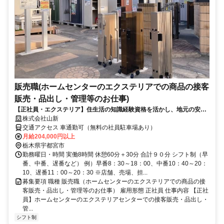
販売職(ホームセンターのエクステリアでの商品の接客
販売・品出し・管理等のお仕事)
【正社員・エクステリア】住生活の知識経験資格を活かし、地元の安定
企業でお仕事しませんか？【宇都宮店】
株式会社山新
交通アクセス 車通勤可（無料の社員駐車場あり）
月給204,000円以上
栃木県宇都宮市
勤務曜日・時間 実働8時間 休憩60分＋30分 合計９０分 シフト制（早
番、中番、遅番など） 例）早番8：30～18：00、中番10：40～20：
10、遅番11：00～20：30 ※店舗、売場、担...
募集要項 職種 販売職（ホームセンターのエクステリアでの商品の接
客販売・品出し・管理等のお仕事） 雇用形態 正社員 仕事内容 【正社
員】ホームセンターのエクステリアセンターでの接客販売・品出し・
管...
シフト制