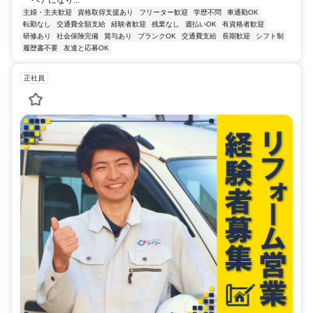
ペアになり...
主婦・主夫歓迎
資格取得支援あり
フリーター歓迎
学歴不問
車通勤OK
転勤なし
交通費全額支給
経験者歓迎
残業なし
週払いOK
有資格者歓迎
研修あり
社会保険完備
賞与あり
ブランクOK
交通費支給
長期歓迎
シフト制
履歴書不要
友達と応募OK
正社員