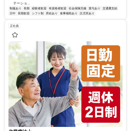
テーショ...
制服あり
長期
経験者歓迎
有資格者歓迎
社会保険完備
賞与あり
交通費支給
日中
長期歓迎
シフト制
昇給あり
食事補助あり
託児所あり
正社員