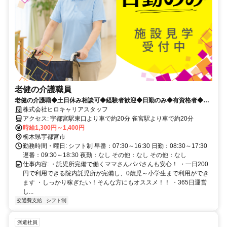
老健の介護職員
老健の介護職◆土日休み相談可◆経験者歓迎◆日勤のみ◆有資格者◆即
勤務可◆宇都宮市
株式会社ヒロキャリアスタッフ
アクセス: 宇都宮駅東口より車で約20分 雀宮駅より車で約20分
時給1,300円～1,400円
栃木県宇都宮市
勤務時間・曜日: シフト制 早番：07:30～16:30 日勤：08:30～17:30
遅番：09:30～18:30 夜勤：なし その他：なし その他：なし
仕事内容: ・託児所完備で働くママさんパパさんも安心！ ・一日200
円で利用できる院内託児所が完備し、0歳児～小学生まで利用ができ
ます ・しっかり稼ぎたい！そんな方にもオススメ！！ ・365日運営
し...
交通費支給
シフト制
派遣社員