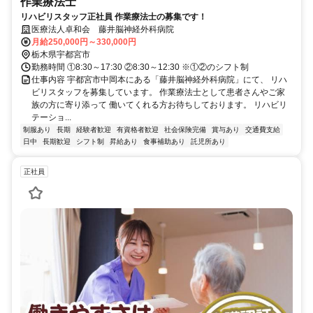
作業療法士
リハビリスタッフ正社員 作業療法士の募集です！
医療法人卓和会 藤井脳神経外科病院
月給250,000円～330,000円
栃木県宇都宮市
勤務時間 ①8:30～17:30 ②8:30～12:30 ※①②のシフト制
仕事内容 宇都宮市中岡本にある「藤井脳神経外科病院」にて、 リハ
ビリスタッフを募集しています。 作業療法士として患者さんやご家
族の方に寄り添って 働いてくれる方お待ちしております。 リハビリ
テーショ...
制服あり
長期
経験者歓迎
有資格者歓迎
社会保険完備
賞与あり
交通費支給
日中
長期歓迎
シフト制
昇給あり
食事補助あり
託児所あり
正社員