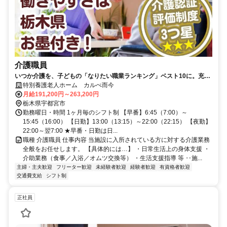
介護職員
いつか介護を、子どもの「なりたい職業ランキング」ベスト10に。充実
の研修でキャリアアップを後押し！
特別養護老人ホーム カルぺ而今
月給191,200円～263,200円
栃木県宇都宮市
勤務曜日・時間 1ヶ月毎のシフト制 【早番】6:45（7:00）～
15:45（16:00） 【日勤】13:00（13:15）～22:00（22:15） 【夜勤】
22:00～翌7:00 ★早番・日勤は日...
職種 介護職員 仕事内容 当施設に入所されている方に対する介護業務
全般をお任せします。 【具体的には…】 ・日常生活上の身体支援 ・
介助業務（食事／入浴／オムツ交換等） ・生活支援指導 等 ‥施...
主婦・主夫歓迎
フリーター歓迎
未経験者歓迎
経験者歓迎
有資格者歓迎
交通費支給
シフト制
正社員