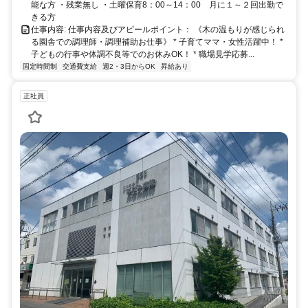
能な方 ・残業無し ・土曜保育8：00～14：00 月に１～２回出勤で
きる方
仕事内容: 仕事内容及びアピールポイント： 《木の温もりが感じられ
る園舎での調理師・調理補助お仕事》 * 子育てママ・女性活躍中！ *
子どもの行事や体調不良等でのお休みOK！ * 職場見学応募...
固定時間制
交通費支給
週2・3日からOK
昇給あり
正社員