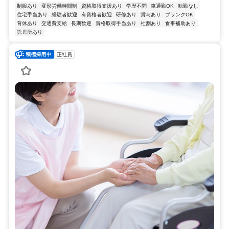
制服あり
変形労働時間制
資格取得支援あり
学歴不問
車通勤OK
転勤なし
住宅手当あり
経験者歓迎
有資格者歓迎
研修あり
賞与あり
ブランクOK
育休あり
交通費支給
長期歓迎
資格取得手当あり
社割あり
食事補助あり
託児所あり
正社員