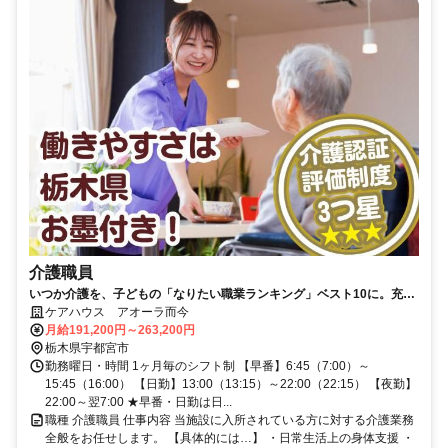
介護職員
いつか介護を、子どもの「なりたい職業ランキング」ベスト10に。充実
の研修でキャリアアップを後押し！
ケアハウス アオーラ而今
月給191,200円～263,200円
栃木県宇都宮市
勤務曜日・時間 1ヶ月毎のシフト制 【早番】6:45（7:00）～
15:45（16:00） 【日勤】13:00（13:15）～22:00（22:15） 【夜勤】
22:00～翌7:00 ★早番・日勤は日...
職種 介護職員 仕事内容 当施設に入所されている方に対する介護業務
全般をお任せします。 【具体的には…】 ・日常生活上の身体支援 ・