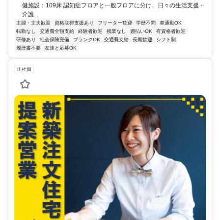
健施設：109床 認知症フロアと一般フロアに分け、日々の生活支援・
介護...
主婦・主夫歓迎
資格取得支援あり
フリーター歓迎
学歴不問
車通勤OK
転勤なし
交通費全額支給
経験者歓迎
残業なし
週払いOK
有資格者歓迎
研修あり
社会保険完備
ブランクOK
交通費支給
長期歓迎
シフト制
履歴書不要
友達と応募OK
正社員