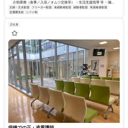
介助業務（食事／入浴／オムツ交換等） ・生活支援指導 等 ‥施...
主婦・主夫歓迎
フリーター歓迎
未経験者歓迎
経験者歓迎
有資格者歓迎
交通費支給
シフト制
正社員
病棟での正・准看護師