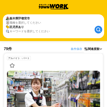
栃木県
宇都宮市
職種を選択してください
託児所あり
キーワードを選択してください
79件
条件保存
関連度順
アルバイト・パート