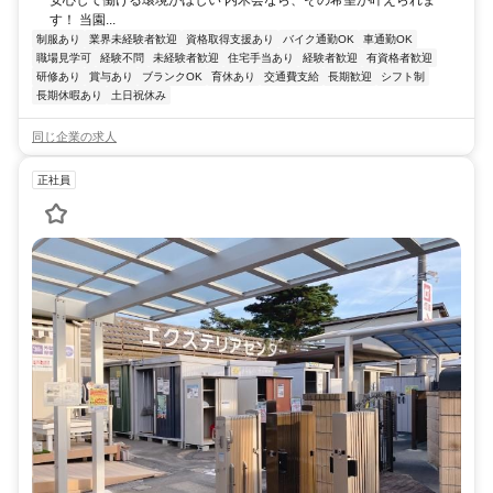
す！ 当園...
制服あり
業界未経験者歓迎
資格取得支援あり
バイク通勤OK
車通勤OK
職場見学可
経験不問
未経験者歓迎
住宅手当あり
経験者歓迎
有資格者歓迎
研修あり
賞与あり
ブランクOK
育休あり
交通費支給
長期歓迎
シフト制
長期休暇あり
土日祝休み
同じ企業の求人
正社員