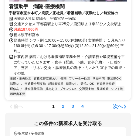
看護助手 病院･医療機関
宇都宮市宝木本町／病院／正社員／看護補助／夜勤なし／無資格の
方/6045_233498
医療法人社団晃陽会 宇都宮第一病院
交通アクセス 宇都宮駅より車25分／鹿沼駅より車23分／文挟駅より
車23分／宝積寺駅より車30分
月給187,000円
栃木県宇都宮市
勤務時間 シフト制 (1)6:00～15:00(休憩60分) 実働時間： １月あたり
160.0時間 (2)8:30～17:30(休憩60分) (3)12:30～21:30(休憩60分) 平
均...
仕事内容 病院における看護補助業務全般 ・介護業務や環境整備を主
に行っていただきます ・食事（配膳、下膳、食事介助） ・口腔ケ
ア、整容 ・リネン交換 ・診療器具の洗浄 ・リハビリ室までの送迎 ・
その他...
主婦・主夫歓迎
資格取得支援あり
長期
フリーター歓迎
学歴不問
車通勤OK
転勤なし
交通費全額支給
経験者歓迎
残業なし
週払いOK
有資格者歓迎
研修あり
社会保険完備
賞与あり
ブランクOK
交通費支給
長期歓迎
シフト制
履歴書不要
前へ
次へ
1
2
3
4
この条件の新着求人を受け取る
栃木県 / 宇都宮市