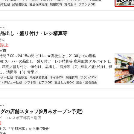
験者歓迎
経験者歓迎
社会保険完備
制服貸与
賞与あり
ブランクOK
ート
の品出し・盛り付け・レジ精算等
せん
8円以上
宮市
間 7:00～24:15の間で1H～ ★高校生は、21:30までの勤務
職種 スーパーの品出し・盛り付け・レジ精算等 雇用形態 アルバイト 仕
1］精肉／盛り付け、値付け、品出し、清掃等 ［2］鮮魚／盛り付け、値
、清掃等 ［3］青果／...
ーター歓迎
学生歓迎
未経験者歓迎
ネイルOK
制服貸与
ブランクOK
イトデビュー歓迎
シフト制
ピアスOK
友達と応募OK
髪型・髪色自由
ート
グの店舗スタッフ(9月末オープン予定)
グ フレスポ宇都宮市場店
円
セス 「宇都宮駅」から車で8分