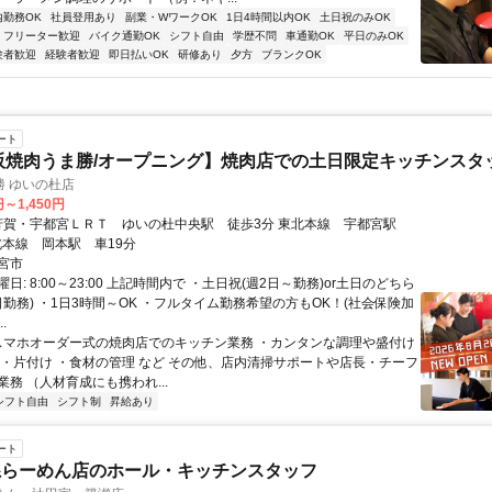
内勤務OK
社員登用あり
副業・WワークOK
1日4時間以内OK
土日祝のみOK
フリーター歓迎
バイク通勤OK
シフト自由
学歴不問
車通勤OK
平日のみOK
験者歓迎
経験者歓迎
即日払いOK
研修あり
夕方
ブランクOK
ート
阪焼肉うま勝/オープニング】焼肉店での土日限定キッチンスタッフ
勝 ゆいの杜店
円～1,450円
北本線 岡本駅 車19分
宮市
日: 8:00～23:00 上記時間内で ・土日祝(週2日～勤務)or土日のどちら
日勤務) ・1日3時間～OK ・フルタイム勤務希望の方もOK！(社会保険加
.
 スマホオーダー式の焼肉店でのキッチン業務 ・カンタンな調理や盛付け
 ・片付け ・食材の管理 など その他、店内清掃サポートや店長・チーフ
務 （人材育成にも携われ...
シフト自由
シフト制
昇給あり
ート
系らーめん店のホール・キッチンスタッフ