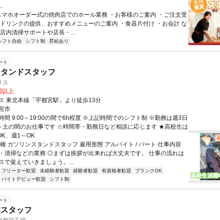
.
 スマホオーダー式の焼肉店でのホール業務 ・お客様のご案内 ・ご注文受
やドリンクの提供、おすすめメニューのご案内 ・食器片付け ・お会計 な
店内清掃サポートや店長・...
シフト自由
シフト制
昇給あり
ート
スタンドスタッフ
リス
0円以上
ス 東北本線「宇都宮駅」より徒歩13分
宮市
間 9:00～19:00の間で6h程度 ※上記時間でのシフト制 ※勤務は週3日
月～土の間のお仕事です ☆時間帯・勤務日など相談に応じます ★高校生は
OK、週1～OK
種 ガソリンスタンドスタッフ 雇用形態 アルバイト / パート 仕事内容
・清掃などの業務 ◎まずは挨拶が出来れば大丈夫です。 仕事の流れは
スで覚えていきましょう。...
フリーター歓迎
未経験者歓迎
経験者歓迎
有資格者歓迎
ブランクOK
バイトデビュー歓迎
シフト制
ート
業スタッフ