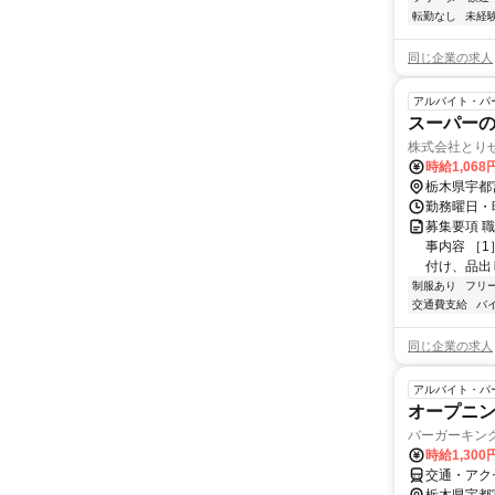
転勤なし
未経
同じ企業の求人
アルバイト・パ
スーパー
株式会社とり
時給1,06
栃木県宇都
勤務曜日・時
募集要項 
事内容 ［
付け、品出し
制服あり
フリ
交通費支給
バ
同じ企業の求人
アルバイト・パ
オープニン
バーガーキン
時給1,300
交通・アク