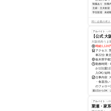
制服あり
扶養
主婦・主夫歓迎
学生歓迎
未経
同じ企業の求人
アルバイト・パ
【公式 大
大阪焼肉うま
時給1,120
アクセス: 芳賀・宇都宮ＬＲＴ ゆいの杜中央駅 徒歩3分 東北本線 宇都宮駅
車22分 東
栃木県宇都
勤務時間・曜
か1日(週1
入OK) 短時..
仕事内容:
・食器洗い
のフォロー業
週1日からOK
アルバイト・パ
簗瀬・家