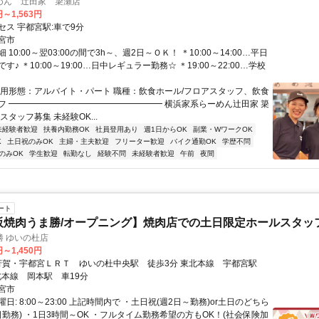
めん 辻田家 簗瀬店
円～1,563円
セス 宇都宮駅:車で9分
宮市
10:00～翌03:00の間で3h～、週2日～ＯＫ！ ＊10:00～14:00…平日
す♪ ＊10:00～19:00…日中レギュラー勤務☆ ＊19:00～22:00…学校
雇用形態：アルバイト・パート 職種：飲食ホール/フロアスタッフ、飲食
フ ━━━━━━━━━━━━━━━━━━ 横浜家系らーめん辻田家 簗
スタッフ募集 未経験OK...
未経験者歓迎
扶養内勤務OK
社員登用あり
週1日からOK
副業・WワークOK
K
土日祝のみOK
主婦・主夫歓迎
フリーター歓迎
バイク通勤OK
学歴不問
のみOK
学生歓迎
転勤なし
経験不問
未経験者歓迎
午前
夜間
ート
阪焼肉うま勝/オープニング】焼肉店での土日限定ホールスタッフ(
勝 ゆいの杜店
円～1,450円
北本線 岡本駅 車19分
宮市
日: 8:00～23:00 上記時間内で ・土日祝(週2日～勤務)or土日のどちら
日勤務) ・1日3時間～OK ・フルタイム勤務希望の方もOK！(社会保険加