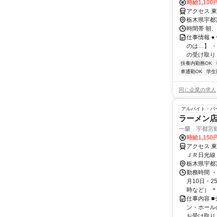
時給1,10
アクセス 
栃木県宇都
時間帯 朝
仕事情報 
のは…】 
の受け取り 
扶養内勤務OK
車通勤OK
学生
同じ企業の求人
アルバイト・パ
ラーメン店
一蘭 宇都宮
時給1,150
アクセス 
ＪＲ日光線 
栃木県宇都
勤務時間 
月10日・2
時など） ＊
仕事内容 
ン・ホール
お受け取り 