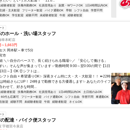
たい」という方大歓迎！ 「11:0...
未経験者歓迎
扶養内勤務OK
社員登用あり
副業・WワークOK
1日4時間以内OK
主婦・主夫歓迎
フリーター歓迎
バイク通勤OK
早朝
シフト自由
学歴不問
勤務OK
学生歓迎
経験不問
未経験者歓迎
午前
経験者歓迎
ート
店のホール・洗い場スタッフ
御幸本町店
円～1,663円
セス 岡本駅～車で5分
宮市
細 ＼✨自分のペースで、長く続けられる職場✨／ 「安心して働ける」
い」そんな声が集まっています ✅勤務時間 9:00～翌0:00の間で【1日
3日～】OK ⏰シフトは...
シフト自由 × 希望通りOK✨ 深夜タイム特に大・大・大歓迎！！ ⏩22時
では時給さらにUP！ 24時まで勤務できる方優遇します✨ あなたのライフ
わせて、好きな時間...
未経験者歓迎
扶養内勤務OK
社員登用あり
1日4時間以内OK
土日祝のみOK
60代も応募可
フリーター歓迎
バイク通勤OK
シフト自由
学歴不問
車通勤OK
生歓迎
経験不問
未経験者歓迎
午前
経験者歓迎
ネイルOK
ート
どの配達・バイク便スタッフ
寅 宇都宮今泉店