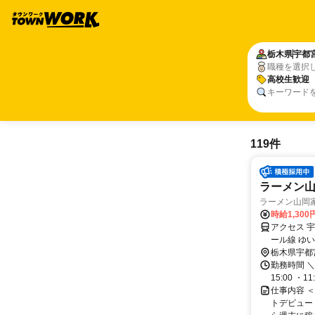
栃木県
宇都
職種を選択
高校生歓迎
キーワード
119件
ラーメン山
ラーメン山岡
時給1,300
アクセス 
ール線 ゆ
栃木県宇都
勤務時間 ＼
15:00 ・11:
仕事内容 
トデビュー