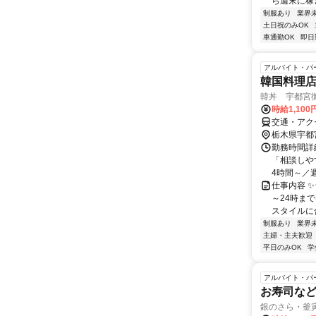
ら週末に稼ぎ
制服あり
業界
土日祝のみOK
車通勤OK
即日
アルバイト・パ
韓国料理
韓丼 宇都宮
時給1,100
交通・アク
栃木県宇都
勤務時間詳
「相談しやす
4時間～／週
仕事内容 ✨
～24時ま
スタイルに合
制服あり
業界
主婦・主夫歓迎
平日のみOK
学
アルバイト・パ
お寿司な
銀のさら・釜