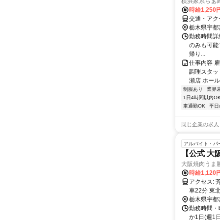
横浜家系らぁ
時給1,250
交通・アク
栃木県宇都
勤務時間詳細 
のみも可能で
帰り...
仕事内容 
調理スタッ
瀬店 ホール
制服あり
業界
1日4時間以内O
車通勤OK
平日
同じ企業の求人
アルバイト・パ
【公式 大
大阪焼肉うま
時給1,120
アクセス: 芳賀・宇都宮ＬＲＴ ゆいの杜中央駅 徒歩3分 東北本線 宇都宮駅
車22分 東
栃木県宇都
勤務時間・曜
か1日(週1