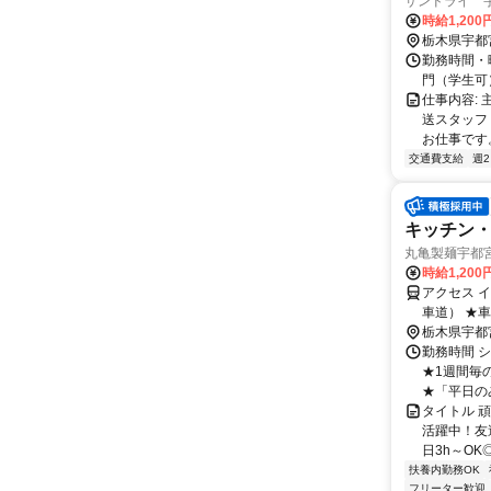
サンドライ 
時給1,200
栃木県宇都
勤務時間・曜
門（学生可）シ
仕事内容:
送スタッフ
お仕事です。
交通費支給
週
キッチン・
丸亀製麺宇都
時給1,20
アクセス 
車道） ★
場料金は自
栃木県宇都
勤務時間 シ
★1週間毎
★「平日の
タイトル 
活躍中！友
日3h～OK
扶養内勤務OK
フリーター歓迎