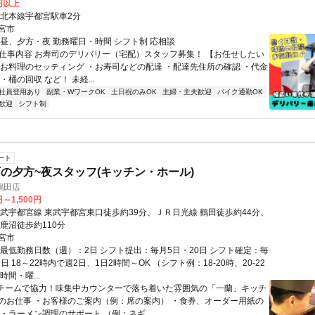
0円以上
東北本線宇都宮駅車2分
宮市
、昼、夕方・夜 勤務曜日・時間 シフト制 応相談
● 仕事内容 お寿司のデリバリー（宅配）スタッフ募集！ 【お任せしたい
・お料理のセッティング ・お寿司などの配達 ・配達先住所の確認 ・代金
・桶の回収 など！ 未経...
社員登用あり
副業・WワークOK
土日祝のみOK
主婦・主夫歓迎
バイク通勤OK
歓迎
シフト制
ート
の夕方~夜スタッフ(キッチン・ホール)
鶴田店
円～1,500円
東武宇都宮線 東武宇都宮東口徒歩約39分、ＪＲ日光線 鶴田徒歩約44分、
鹿沼徒歩約110分
宮市
・最低勤務日数（週）：2日 シフト提出：毎月5日・20日 シフト確定：毎
5日 18～22時内で週2日、1日2時間～OK （シフト例：18-20時、20-22
時間・曜...
■チームで協力！味集中カウンターで落ち着いた雰囲気の「一蘭」キッチ
のお仕事 ・お客様のご案内（例：席の案内） ・食券、オーダー用紙の
・ラーメン調理のサポート （例：ネギ...