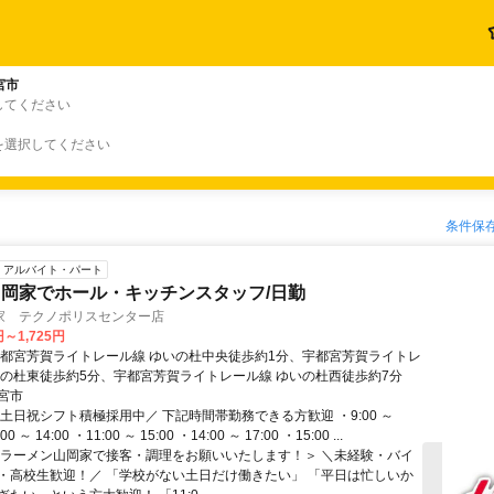
宮市
してください
を選択してください
条件保
アルバイト・パート
岡家でホール・キッチンスタッフ/日勤
家 テクノポリスセンター店
円～1,725円
宇都宮芳賀ライトレール線 ゆいの杜中央徒歩約1分、宇都宮芳賀ライトレ
いの杜東徒歩約5分、宇都宮芳賀ライトレール線 ゆいの杜西徒歩約7分
宮市
土日祝シフト積極採用中／ 下記時間帯勤務できる方歓迎 ・9:00 ～
00 ～ 14:00 ・11:00 ～ 15:00 ・14:00 ～ 17:00 ・15:00 ...
＜ラーメン山岡家で接客・調理をお願いいたします！＞ ＼未経験・バイ
・高校生歓迎！／ 「学校がない土日だけ働きたい」 「平日は忙しいか