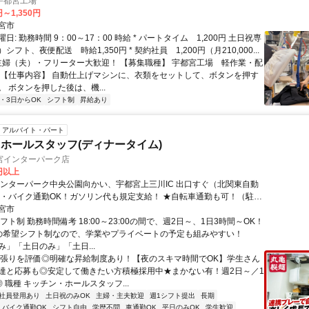
宇都宮工場
円～1,350円
宮市
日: 勤務時間 9：00～17：00 時給 * パートタイム 1,200円 土日祝専
フト、夜便配送 時給1,350円 * 契約社員 1,200円（月210,000...
 主婦（夫）・フリーター大歓迎！ 【募集職種】 宇都宮工場 軽作業・配
 【仕事内容】 自動仕上げマシンに、衣類をセットして、ボタンを押す
 ボタンを押した後は、機...
2・3日からOK
シフト制
昇給あり
アルバイト・パート
ホールスタッフ(ディナータイム)
宮インターパーク店
0円以上
インターパーク中央公園向かい、宇都宮上三川IC 出口すぐ（北関東自動
車・バイク通勤OK！ガソリン代も規定支給！ ★自転車通勤も可！（駐輪
己負担、店にある場合は利用可）
宮市
フト制 勤務時間備考 18:00～23:00の間で、週2日～、1日3時間～OK！
の希望シフト制なので、学業やプライベートの予定も組みやすい！
み」「土日のみ」「土日...
頑張りを評価◎明確な昇給制度あり！【夜のスキマ時間でOK】学生さん
達と応募も◎安定して働きたい方積極採用中★まかない有！週2日～／1
◎ 職種 キッチン・ホールスタッフ...
社員登用あり
土日祝のみOK
主婦・主夫歓迎
週1シフト提出
長期
バイク通勤OK
シフト自由
学歴不問
車通勤OK
平日のみOK
学生歓迎