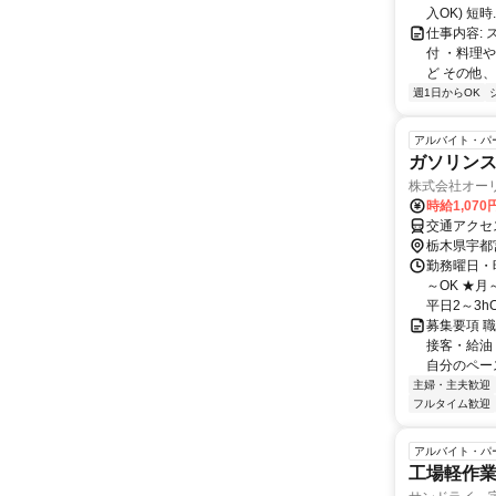
入OK) 短時..
仕事内容:
付 ・料理
ど その他、
週1日からOK
アルバイト・パ
ガソリン
株式会社オー
時給1,07
交通アクセ
栃木県宇都
勤務曜日・時
～OK ★
平日2～3h
募集要項 職
接客・給油
自分のペー
主婦・主夫歓迎
フルタイム歓迎
アルバイト・パ
工場軽作