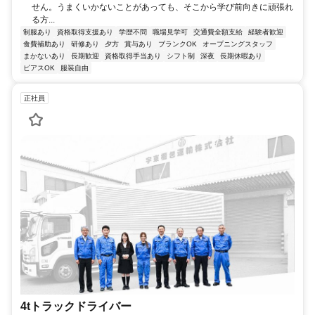
せん。うまくいかないことがあっても、そこから学び前向きに頑張れ
る方...
制服あり
資格取得支援あり
学歴不問
職場見学可
交通費全額支給
経験者歓迎
食費補助あり
研修あり
夕方
賞与あり
ブランクOK
オープニングスタッフ
まかないあり
長期歓迎
資格取得手当あり
シフト制
深夜
長期休暇あり
ピアスOK
服装自由
正社員
4tトラックドライバー