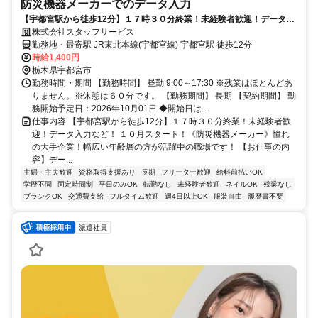
防災機器メーカーでのデータ入力
【宇都宮駅から徒歩12分】１７時３０分終業！未経験者歓迎！データ入
力など！
株式会社スタッフサービス
勤務地・最寄駅 JR東北本線(宇都宮線) 宇都宮駅 徒歩12分
時給1,400円
栃木県宇都宮市
勤務時間・期間 【勤務時間】 昼勤 9:00～17:30 ※残業はほとんどあ
りません。※休憩は６０分です。 【勤務期間】 長期 【契約期間】 勤
務開始予定日：2026年10月01日 ◆開始日は...
仕事内容 【宇都宮駅から徒歩12分】１７時３０分終業！未経験者歓
迎！データ入力など！ １０月スタート！《防災機器メーカー》憧れ
の大手企業！幅広い年齢層の方が活躍中の職場です！ 【お仕事の内
容】デー...
主婦・主夫歓迎
資格取得支援あり
長期
フリーター歓迎
給料前払いOK
学歴不問
固定時間制
平日のみOK
転勤なし
未経験者歓迎
ネイルOK
残業なし
ブランクOK
交通費支給
フルタイム歓迎
週4日以上OK
服装自由
履歴書不要
派遣社員