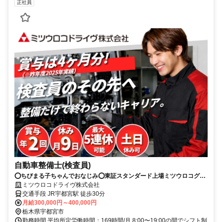
正社員
自動車整備士(検査員)
⭕️ちびまる子ちゃんでおなじみ⭕️東証スタンダード上場ミツウロコグル
ープ⭕️実績賞与200万円/土日休可
ミツウロコドライヴ株式会社
交通手段 JR宇都宮駅 徒歩30分
月給300,000円～400,000円
栃木県宇都宮市
勤務時間 平均所定労働時間：169時間/月 8:00〜19:00の間でシフト制