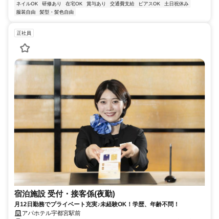
ネイルOK
研修あり
在宅OK
賞与あり
交通費支給
ピアスOK
土日祝休み
服装自由
髪型・髪色自由
正社員
宿泊施設 受付・接客係(夜勤)
月12日勤務でプライベート充実♪未経験OK！学歴、年齢不問！
アパホテル宇都宮駅前