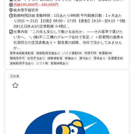
５分（徒歩２９分）
月給195,000円～280,000円
栃木県宇都宮市
勤務時間詳細 実働時間：1日あたり8時間 平均勤務日数：1ヶ月あた
り20日 〜 21日 【日勤】08:00～ 17:05 【夜勤】19:10～翌4:15 ＊5勤
2休(土日休み)の交替勤務 ※4勤2...
仕事内容 「この先も安心して働ける会社か」 ――その基準で選びた
い方へ。 ＼ (株)不二工機のグループ会社で安定 ／ ＋部署間の連携＆
社員同士の交流多数あり＋ 製造業の経験、当社で活かしてみません
か...
業界未経験者歓迎
資格取得支援あり
バイク通勤OK
学歴不問
車通勤OK
職場見学可
住宅手当あり
経験者歓迎
研修あり
賞与あり
育休あり
交通費支給
資格取得手当あり
シフト制
長期休暇あり
正社員