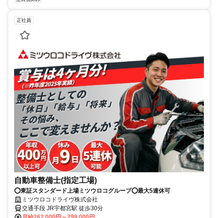
正社員
自動車整備士(指定工場)
⭕️東証スタンダード上場ミツウロコグループ⭕️最大5連休可
ミツウロコドライヴ株式会社
交通手段 JR宇都宮駅 徒歩30分
月給262,000円～299,000円