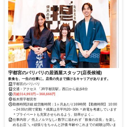
宇都宮のパリパリの居酒屋スタッフ(店長候補)
飲食を、一生の仕事に。店長の先まで描けるキャリアがあります。
宇都宮のパリパリ
交通・アクセス 「JR宇都宮駅」西口から徒歩8分
月給314,993円～368,666円
栃木県宇都宮市
勤務時間詳細 総労働時間：1ヶ月あたり169時間 【勤務時間】 10:00
～24:00の間で変動 ＊残業は月平均20~30h ＊終電を考慮しています
＊プライベートも充実させられるよう、効率がよく...
仕事内容 ／ 売上ノルマなし♪ 数字に追われず「飲食の店長」を楽し
めるお店 ＼ ⭐頑張りをちゃんと評価 年齢やこれまでの経験は問いま