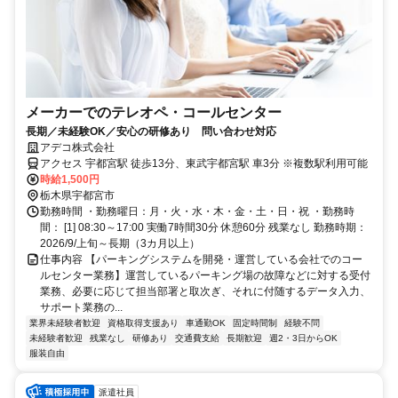
メーカーでのテレオペ・コールセンター
長期／未経験OK／安心の研修あり 問い合わせ対応
アデコ株式会社
アクセス 宇都宮駅 徒歩13分、東武宇都宮駅 車3分 ※複数駅利用可能
時給1,500円
栃木県宇都宮市
勤務時間 ・勤務曜日：月・火・水・木・金・土・日・祝 ・勤務時
間： [1] 08:30～17:00 実働7時間30分 休憩60分 残業なし 勤務時期：
2026/9/上旬～長期（3カ月以上）
仕事内容 【パーキングシステムを開発・運営している会社でのコー
ルセンター業務】運営しているパーキング場の故障などに対する受付
業務、必要に応じて担当部署と取次ぎ、それに付随するデータ入力、
サポート業務の...
業界未経験者歓迎
資格取得支援あり
車通勤OK
固定時間制
経験不問
未経験者歓迎
残業なし
研修あり
交通費支給
長期歓迎
週2・3日からOK
服装自由
派遣社員