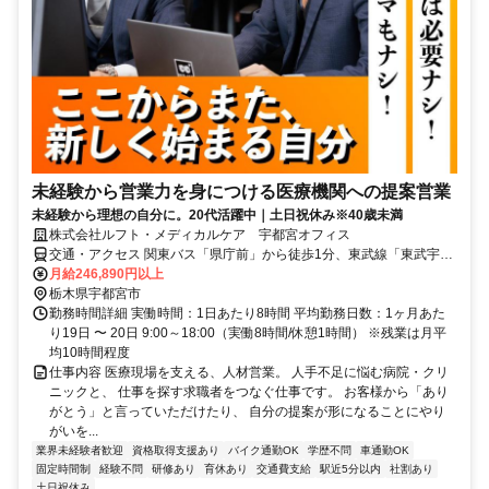
未経験から営業力を身につける医療機関への提案営業
未経験から理想の自分に。20代活躍中｜土日祝休み※40歳未満
株式会社ルフト・メディカルケア 宇都宮オフィス
交通・アクセス 関東バス「県庁前」から徒歩1分、東武線「東武宇都
宮駅」から徒歩5分
月給246,890円以上
栃木県宇都宮市
勤務時間詳細 実働時間：1日あたり8時間 平均勤務日数：1ヶ月あた
り19日 〜 20日 9:00～18:00（実働8時間/休憩1時間） ※残業は月平
均10時間程度
仕事内容 医療現場を支える、人材営業。 人手不足に悩む病院・クリ
ニックと、 仕事を探す求職者をつなぐ仕事です。 お客様から「あり
がとう」と言っていただけたり、 自分の提案が形になることにやり
がいを...
業界未経験者歓迎
資格取得支援あり
バイク通勤OK
学歴不問
車通勤OK
固定時間制
経験不問
研修あり
育休あり
交通費支給
駅近5分以内
社割あり
土日祝休み