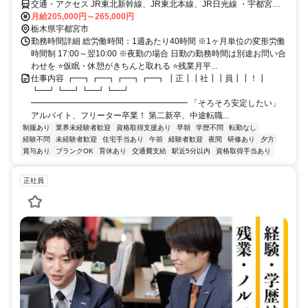
交通・アクセス JR東北新幹線、JR東北本線、JR日光線 ・宇都宮駅
(東口)より徒歩3分
月給205,000円～265,000円
栃木県宇都宮市
勤務時間詳細 総労働時間：1週あたり40時間 ※1ヶ月単位の変形労働
時間制 17:00～翌10:00 ※夜勤の場合 日勤の勤務時間は別途お問い合
わせを ⭐仮眠・休憩がきちんと取れる ⭐残業月平...
仕事内容 ┏━┓┏━┓┏━┓┏━┓ ┃正┃┃社┃┃員┃┃！┃
┗━┛┗━┛┗━┛┗━┛
━━━━━━━━━━━━━━━━━━━ 「そろそろ安定したい」
アルバイト、フリーター卒業！ 第二新卒、中途転職...
制服あり
業界未経験者歓迎
資格取得支援あり
早朝
学歴不問
転勤なし
経験不問
未経験者歓迎
住宅手当あり
午前
経験者歓迎
夜間
研修あり
夕方
賞与あり
ブランクOK
育休あり
交通費支給
駅近5分以内
資格取得手当あり
正社員