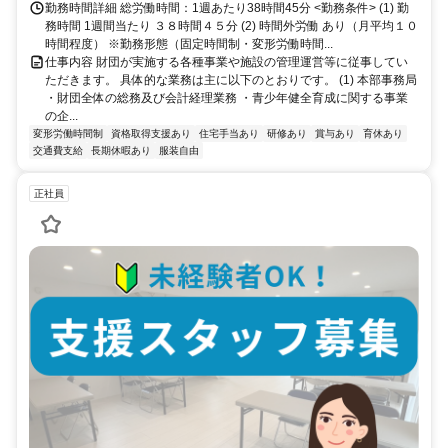
勤務時間詳細 総労働時間：1週あたり38時間45分 <勤務条件> (1) 勤
務時間 1週間当たり ３８時間４５分 (2) 時間外労働 あり（月平均１０
時間程度） ※勤務形態（固定時間制・変形労働時間...
仕事内容 財団が実施する各種事業や施設の管理運営等に従事してい
ただきます。 具体的な業務は主に以下のとおりです。 (1) 本部事務局
・財団全体の総務及び会計経理業務 ・青少年健全育成に関する事業
の企...
変形労働時間制
資格取得支援あり
住宅手当あり
研修あり
賞与あり
育休あり
交通費支給
長期休暇あり
服装自由
正社員