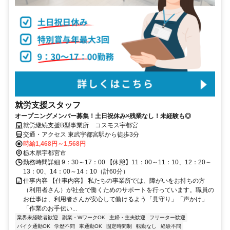
就労支援スタッフ
オープニングメンバー募集！土日祝休み×残業なし！未経験も◎
就労継続支援B型事業所 コスモス宇都宮
交通・アクセス 東武宇都宮駅から徒歩3分
時給1,468円～1,568円
栃木県宇都宮市
勤務時間詳細 9：30～17：00 【休憩】11：00～11：10、12：20～
13：00、14：00～14：10（計60分）
仕事内容 【仕事内容】 私たちの事業所では、障がいをお持ちの方
（利用者さん）が社会で働くためのサポートを行っています。職員の
お仕事は、利用者さんが安心して働けるよう「見守り」「声かけ」
「作業のお手伝い...
業界未経験者歓迎
副業・WワークOK
主婦・主夫歓迎
フリーター歓迎
バイク通勤OK
学歴不問
車通勤OK
固定時間制
転勤なし
経験不問