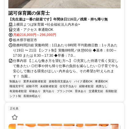
認可保育園の保育士
【先生達は一番の財産です】年間休日116日／残業・持ち帰り無
上横田よつば保育園 <社会福祉法人内木会>
交通・アクセス 車通勤OK
月給216,000円～296,000円
栃木県宇都宮市
勤務時間詳細 実働時間：1日あたり8時間 平均勤務日数：1ヶ月あた
り19日 〜 21日 【シフト制】実働8時間／休憩60分 ◆基本：8:00～
17:00 または 8:30～17:30 ◆早番：7:0...
仕事内容 【こんな働き方を望む方へ】 ◎充実した待遇で長く安定し
て働きたい ◎行事や持ち帰り仕事の負担を減らしたい ◎子育て中も
安心して働ける環境がほしい 内木会なら、その希望が叶えられま
す！ 当園...
制服あり
業界未経験者歓迎
資格取得支援あり
バイク通勤OK
車通勤OK
職場見学可
経験不問
未経験者歓迎
住宅手当あり
経験者歓迎
残業なし
有資格者歓迎
研修あり
賞与あり
ブランクOK
育休あり
交通費支給
長期歓迎
シフト制
長期休暇あり
正社員