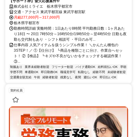
【サポート枠】金欠応援案件✨
株式会社ミライエ 栃木県宇都宮市
交通・アクセス 東武宇都宮線 東武宇都宮駅
月給277,000円～317,000円
栃木県宇都宮市
勤務時間詳細 実働時間：1日あたり8時間 平均勤務日数：1ヶ月あた
り18日 〜 20日 7時50分～16時50分/19時50分～翌4時50分 日勤も夜
勤も交代制もあり ・シフト相談可 ・平日のみ可...
仕事内容 人気アイテムを扱うシンプル作業！ ＼かんたん梱包の
3STEP！／ ①【仕分け】 ┗商品を種類ごとに分け、作業台へセッ
ト！ ②【検品】 ┗キズや不良がないかをチェックする確認作業！
③...
制服あり
業界未経験者歓迎
フリーター歓迎
バイク通勤OK
給料前払いOK
早朝
学歴不問
車通勤OK
即日勤務OK
職場見学可
転勤なし
経験不問
未経験者歓迎
交通費全額支給
午前
経験者歓迎
残業なし
夜間
週払いOK
即日払いOK
契約社員