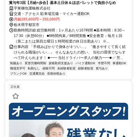
賞与年3回【月給+歩合】基本土日休＆ほぼパレットで負担小なめ
宇東梱包運輸株式会社
交通・アクセス 駐車場完備・マイカー通勤OK
月給285,000円～350,000円
栃木県宇都宮市
勤務時間詳細 総労働時間：1ヶ月あたり167時間 ■基本時間：8:30～
17:30（休憩60分） ■9時間拘束／8時間実働 ■安全教育：毎月１回
（第二または第四土曜日１時間程度の休日出勤あり） ※...
仕事内容 「手積みばかりで身体がキツい…」 「働きやすくて長く続
けられる職場がいい…」 そんなあなたの想い、 当社の環境でならす
べて叶えられます！ ■━━ 当社ドライバー求人の魅力━━■ ✅ 芳...
制服あり
変形労働時間制
資格取得支援あり
バイク通勤OK
学歴不問
車通勤OK
職場見学可
転勤なし
経験不問
未経験者歓迎
経験者歓迎
賞与あり
ブランクOK
交通費支給
長期休暇あり
正社員