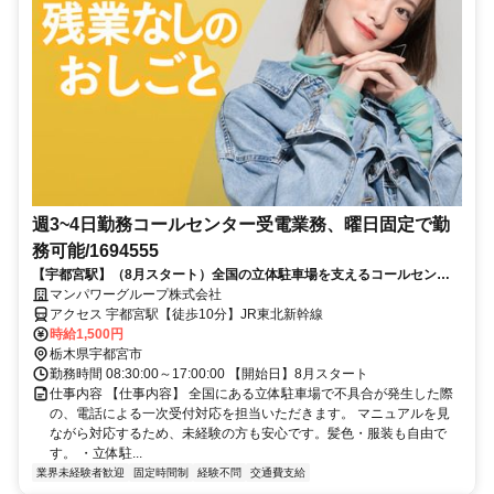
週3~4日勤務コールセンター受電業務、曜日固定で勤
務可能/1694555
【宇都宮駅】（8月スタート）全国の立体駐車場を支えるコールセンタ
ーでの受電業務です。マニュアル完備で未経験の方も安心♪週2～3日勤
マンパワーグループ株式会社
務で無理なく働けます☆
アクセス 宇都宮駅【徒歩10分】JR東北新幹線
時給1,500円
栃木県宇都宮市
勤務時間 08:30:00～17:00:00 【開始日】8月スタート
仕事内容 【仕事内容】 全国にある立体駐車場で不具合が発生した際
の、電話による一次受付対応を担当いただきます。 マニュアルを見
ながら対応するため、未経験の方も安心です。髪色・服装も自由で
す。 ・立体駐...
業界未経験者歓迎
固定時間制
経験不問
交通費支給