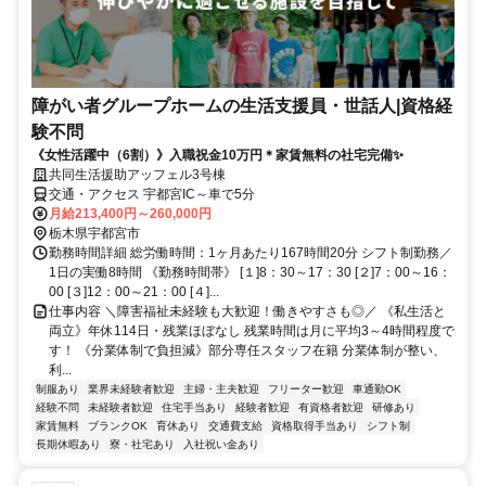
障がい者グループホームの生活支援員・世話人|資格経
験不問
《女性活躍中（6割）》入職祝金10万円＊家賃無料の社宅完備✨
共同生活援助アッフェル3号棟
交通・アクセス 宇都宮IC～車で5分
月給213,400円～260,000円
栃木県宇都宮市
勤務時間詳細 総労働時間：1ヶ月あたり167時間20分 シフト制勤務／
1日の実働8時間 《勤務時間帯》 [１]8：30～17：30 [２]7：00～16：
00 [３]12：00～21：00 [４]...
仕事内容 ＼障害福祉未経験も大歓迎！働きやすさも◎／ 《私生活と
両立》年休114日・残業ほぼなし 残業時間は月に平均3～4時間程度で
す！ 《分業体制で負担減》部分専任スタッフ在籍 分業体制が整い、
利...
制服あり
業界未経験者歓迎
主婦・主夫歓迎
フリーター歓迎
車通勤OK
経験不問
未経験者歓迎
住宅手当あり
経験者歓迎
有資格者歓迎
研修あり
家賃無料
ブランクOK
育休あり
交通費支給
資格取得手当あり
シフト制
長期休暇あり
寮・社宅あり
入社祝い金あり