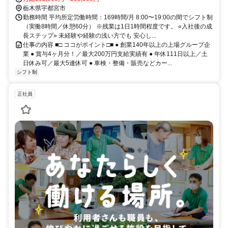
栃木県宇都宮市
勤務時間 平均所定労働時間：169時間/月 8:00〜19:00の間でシフト制
（実働8時間／休憩60分） ※残業は1日1時間程度です。 «入社後の成
長ステップ» 未経験や経験の浅い方でも 安心し...
仕事の内容 ■□ ココがポイント□■ ● 創業140年以上の上場グループ企
業 ● 賞与4ヶ月分！／最大200万円支給実績有 ● 年休111日以上／土
日休み可／最大5連休可 ● 車検・整備・販売などカー...
シフト制
正社員