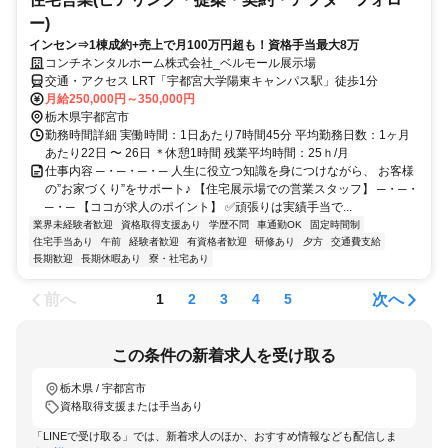
ー)
インセン⇒1棟成約+売上で月100万円超も！資格手当最大8万
コンチネンタルホーム株式会社_ベルモール展示場
交通・アクセス LRT「宇都宮大学陽東キャンパス駅」徒歩1分
月給250,000円～350,000円
栃木県宇都宮市
勤務時間詳細 実働時間：1日あたり7時間45分 平均勤務日数：1ヶ月
あたり22日 〜 26日 ＊休憩1時間 残業平均時間：25ｈ/月
仕事内容 ─・─・─・─ 人生に役立つ知識を身につけながら、 お客様
の”お家づくり”をサポート♪ 【住宅展示場での営業スタッフ】 ─・─・
─・─ 【ココが求人のポイント】 ✅頑張りは実績手当で...
業界未経験者歓迎
資格取得支援あり
学歴不問
車通勤OK
固定時間制
住宅手当あり
午前
経験者歓迎
有資格者歓迎
研修あり
夕方
交通費支給
長期歓迎
長期休暇あり
寮・社宅あり
前へ
次へ
1
2
3
4
5
この条件の新着求人を受け取る
栃木県 / 宇都宮市
資格取得支援または手当あり
「LINEで受け取る」では、新着求人のほか、おすすめ情報なども配信しま