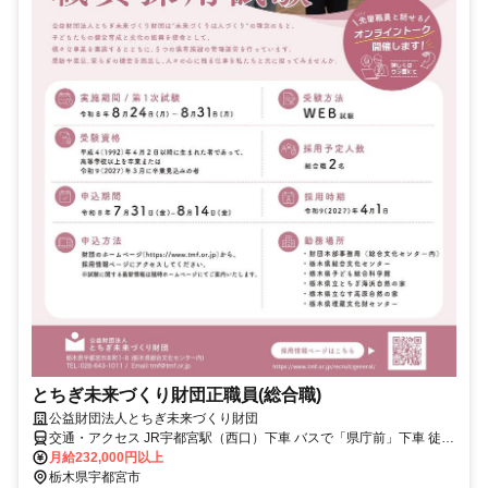
とちぎ未来づくり財団正職員(総合職)
公益財団法人とちぎ未来づくり財団
交通・アクセス JR宇都宮駅（西口）下車 バスで「県庁前」下車 徒歩
で約3分 ／東武宇都宮駅下車 徒歩で約10分（約700m）
月給232,000円以上
栃木県宇都宮市