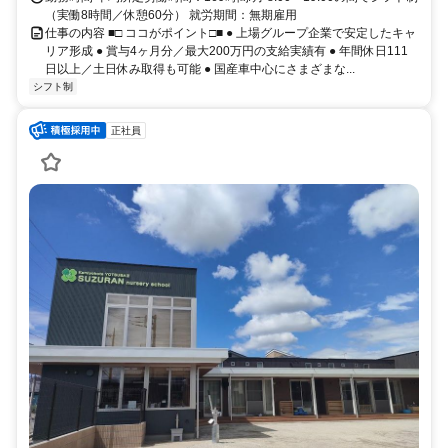
（実働8時間／休憩60分） 就労期間：無期雇用
仕事の内容 ■□ ココがポイント□■ ● 上場グループ企業で安定したキャ
リア形成 ● 賞与4ヶ月分／最大200万円の支給実績有 ● 年間休日111
日以上／土日休み取得も可能 ● 国産車中心にさまざまな...
シフト制
正社員