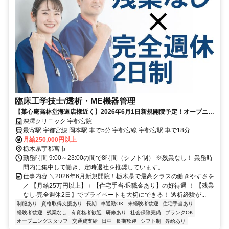
臨床工学技士/透析・ME機器管理
【菓心庵高林堂海道店様近く】2026年6月1日新規開院予定！オープニン
グスタッフとして働きませんか！
深澤クリニック 宇都宮院
最寄駅 宇都宮線 岡本駅 車で5分 宇都宮線 宇都宮駅 車で18分
月給250,000円以上
栃木県宇都宮市
勤務時間 9:00～23:00の間で8時間（シフト制） ※残業なし！ 業務時
間内に集中して働き、定時退社を推奨しています。
仕事内容 ＼2026年6⽉新規開院！栃⽊県で最⾼クラスの働きやすさを
／ 【⽉給25万円以上】＋【住宅⼿当‧退職⾦あり】の好待遇 ！ 【残業
なし‧完全週休2⽇】でプライベートも⼤切にできる！ 透析経験が...
制服あり
資格取得支援あり
長期
車通勤OK
未経験者歓迎
住宅手当あり
経験者歓迎
残業なし
有資格者歓迎
研修あり
社会保険完備
ブランクOK
オープニングスタッフ
交通費支給
日中
長期歓迎
シフト制
昇給あり