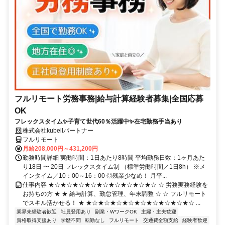
フルリモート労務事務|給与計算経験者募集|全国応募
OK
フレックスタイム✨子育て世代60％活躍中✨在宅勤務手当あり
株式会社kubellパートナー
フルリモート
月給208,000円～431,200円
勤務時間詳細 実働時間：1日あたり8時間 平均勤務日数：1ヶ月あた
り18日 〜 20日 フレックスタイム制 （標準労働時間／1日8h） ※メ
インタイム／10：00～16：00 ◎残業少なめ！ 月平...
仕事内容 ★☆★☆★☆★☆★☆★☆★☆★☆★☆ ☆ 労務実務経験を
お持ちの方 ★ ★ 給与計算、勤怠管理、年末調整 ☆ ☆ フルリモート
でスキル活かせる！ ★ ★☆★☆★☆★☆★☆★☆★☆★☆★☆ ...
業界未経験者歓迎
社員登用あり
副業・WワークOK
主婦・主夫歓迎
資格取得支援あり
学歴不問
転勤なし
フルリモート
交通費全額支給
経験者歓迎