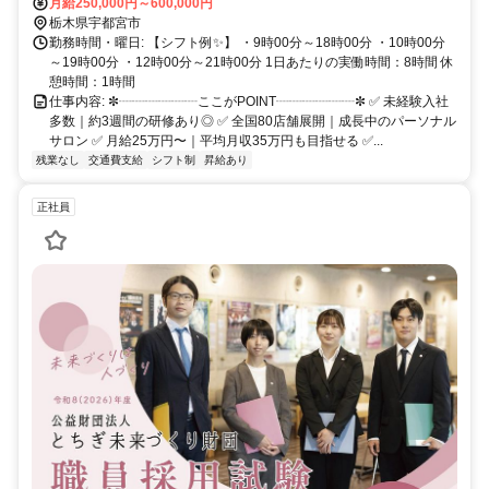
月給250,000円～600,000円
栃木県宇都宮市
勤務時間・曜日: 【シフト例✨】 ・9時00分～18時00分 ・10時00分
～19時00分 ・12時00分～21時00分 1日あたりの実働時間：8時間 休
憩時間：1時間
仕事内容: ✼┈┈┈┈┈┈ここがPOINT┈┈┈┈┈┈✼ ✅ 未経験入社
多数｜約3週間の研修あり◎ ✅ 全国80店舗展開｜成長中のパーソナル
サロン ✅ 月給25万円〜｜平均月収35万円も目指せる ✅...
残業なし
交通費支給
シフト制
昇給あり
正社員