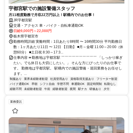
宇都宮駅での施設警備スタッフ
月11程度勤務で月収22万円以上！駅構内でのお仕事！
JR宇都宮駅
交通・アクセス 車・バイク・自転車通勤OK
日給9,000円～22,088円
栃木県宇都宮市
勤務時間詳細 実働時間：1日あたり8時間 〜 16時間30分 平均勤務日
数：1ヶ月あたり11日 〜 12日 【日勤】 ■月～金曜 11:00～20:00（休
憩60分） ■土日祝 8:30～17:3...
仕事内容 ⏩勤務地は宇都宮駅 ￣￣￣￣￣￣￣￣￣￣ 「しっかり稼ぎ
たい。でも休日も大切にしたい。」 そんな方にぴったりのお仕事で
す。 勤務地は宇都宮駅。 駅構内での施設警備・巡回業務をお任せし
ます。...
制服あり
業界未経験者歓迎
社員登用あり
資格取得支援あり
フリーター歓迎
バイク通勤OK
早朝
シフト自由
学歴不問
車通勤OK
固定時間制
転勤なし
経験不問
未経験者歓迎
午前
経験者歓迎
夜間
駅ナカ
研修あり
夕方
業務委託