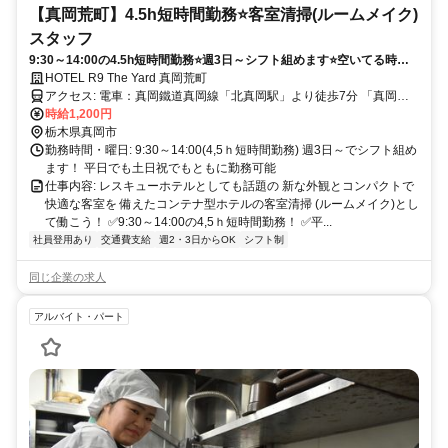
【真岡荒町】4.5h短時間勤務⭐客室清掃(ルームメイク)
スタッフ
9:30～14:00の4.5h短時間勤務⭐週3日～シフト組めます⭐空いてる時間
にスキマバイトでお小遣い稼ぎ
HOTEL R9 The Yard 真岡荒町
アクセス: 電車：真岡鐵道真岡線「北真岡駅」より徒歩7分 「真岡
駅」より車で5分 車：北関東自動車道「真岡IC」より車で8分
時給1,200円
栃木県真岡市
勤務時間・曜日: 9:30～14:00(4,5ｈ短時間勤務) 週3日～でシフト組め
ます！ 平日でも土日祝でもともに勤務可能
仕事内容: レスキューホテルとしても話題の 新な外観とコンパクトで
快適な客室を 備えたコンテナ型ホテルの客室清掃 (ルームメイク)とし
て働こう！ ✅9:30～14:00の4,5ｈ短時間勤務！ ✅平...
社員登用あり
交通費支給
週2・3日からOK
シフト制
同じ企業の求人
アルバイト・パート