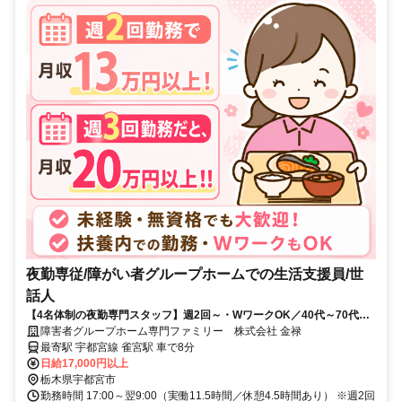
夜勤専従/障がい者グループホームでの生活支援員/世
話人
【4名体制の夜勤専門スタッフ】週2回～・WワークOK／40代～70代の
女性活躍中／無資格･未経験OK
障害者グループホーム専門ファミリー 株式会社 金禄
最寄駅 宇都宮線 雀宮駅 車で8分
日給17,000円以上
栃木県宇都宮市
勤務時間 17:00～翌9:00（実働11.5時間／休憩4.5時間あり） ※週2回