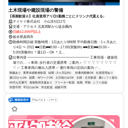
土木現場や建設現場の警備
【長期歓迎☆】社員登用アリ◎1勤務ごとにドリンク代貰える♪
テイケイ株式会社 小山支社[127]
交通・アクセス 北真岡駅から徒歩圏内
日給12,000円以上
栃木県真岡市
勤務時間詳細 実働時間：1日あたり8時間 平均勤務日数：1ヶ月あた
り4日 〜 20日 ■■日勤■■8:00～17:00(実働8h) ■■夜勤■■20:00～
5:00(実働8h) ＊週1日～OK ＊土...
仕事内容 ━━━━━━━━━━━━━━━━━━ 工事現場・建築現
場での… ＜車両･歩行者の交通誘導･ご案内＞ ▽ ▽ ▽ ▽ ▽ ▽ ▽ ▽
▽ ✅ 工事車両の搬出入誘導 ✅ 通行車両の迂回の案内 ✅...
制服あり
業界未経験者歓迎
短期（3ヵ月以内）
扶養内勤務OK
社員登用あり
週1日からOK
副業・WワークOK
土日祝のみOK
主婦・主夫歓迎
週1シフト提出
60代も応募可
資格取得支援あり
フリーター歓迎
短期
早朝
シフト自由
学歴不問
平日のみOK
学生歓迎
経験不問
アルバイト・パート