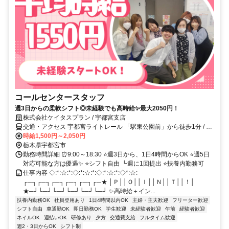
コールセンタースタッフ
週3日からの柔軟シフト◎未経験でも高時給✨最大2050円！
株式会社ケイタスプラン / 宇都宮支店
交通・アクセス 宇都宮ライトレール 「駅東公園前」から徒歩1分 / 東
北本線「宇都宮駅」から徒歩12分 / 宇都宮大学からの通勤もしやす
時給1,500円～2,050円
く、大学生さんも多く活躍中です。「東武宇都宮駅」から車23分 ※
栃木県宇都宮市
交通費として1日500円支給※ ★車通勤OK！
勤務時間詳細 ⏰9:00～18:30 ⭐週3日から、1日4時間からOK ⭐週5日
対応可能な方は優遇✨ ⭐シフト自由 ┗週に1回提出 ⭐扶養内勤務可
仕事内容 ◇:*:☆:*:◇:*:☆:*:◇:*:☆:*:◇*:☆:
┌─┐┌─┐┌─┐┌─┐┌─┐┌─★ │Ｐ││Ｏ││Ｉ││Ｎ││Ｔ││！│
★─┘└─┘└─┘└─┘└─┘└─┘ ✨高時給＋イン...
扶養内勤務OK
社員登用あり
1日4時間以内OK
主婦・主夫歓迎
フリーター歓迎
シフト自由
車通勤OK
即日勤務OK
学生歓迎
未経験者歓迎
午前
経験者歓迎
ネイルOK
週払いOK
研修あり
夕方
交通費支給
フルタイム歓迎
週2・3日からOK
シフト制