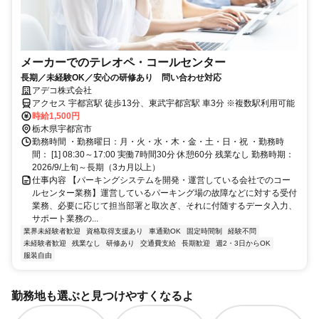
メーカーでのテレオペ・コールセンター
長期／未経験OK／安心の研修あり 問い合わせ対応
アデコ株式会社
アクセス 宇都宮駅 徒歩13分、東武宇都宮駅 車3分 ※複数駅利用可能
時給1,500円
栃木県宇都宮市
勤務時間 ・勤務曜日：月・火・水・木・金・土・日・祝 ・勤務時
間： [1] 08:30～17:00 実働7時間30分 休憩60分 残業なし 勤務時期：
2026/9/上旬～長期（3カ月以上）
仕事内容 【パーキングシステムを開発・運営している会社でのコー
ルセンター業務】運営しているパーキング場の故障などに対する受付
業務、必要に応じて担当部署と取次ぎ、それに付随するデータ入力、
サポート業務の...
業界未経験者歓迎
資格取得支援あり
車通勤OK
固定時間制
経験不問
未経験者歓迎
残業なし
研修あり
交通費支給
長期歓迎
週2・3日からOK
服装自由
勤務地も選ぶと見つけやすくなるよ