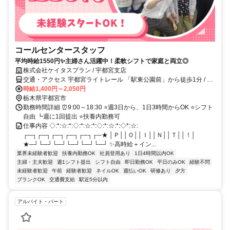
コールセンタースタッフ
平均時給1550円✨主婦さん活躍中！柔軟シフトで家庭と両立◎
株式会社ケイタスプラン / 宇都宮支店
交通・アクセス 宇都宮ライトレール 「駅東公園前」から徒歩1分 / 東
北本線「宇都宮駅」から徒歩12分 / 宇都宮大学からの通勤もしやす
時給1,400円～2,050円
く、大学生さんも多く活躍中です。「東武宇都宮駅」から車23分 ※
栃木県宇都宮市
交通費として1日500円支給※ ★車通勤OK！
勤務時間詳細 ⏰9:00～18:30 ⭐週3日から、1日3時間からOK ⭐シフト
自由 ┗週に1回提出 ⭐扶養内勤務可
仕事内容 ◇:*:☆:*:◇:*:☆:*:◇:*:☆:*:◇*:☆:
┌─┐┌─┐┌─┐┌─┐┌─┐┌─★ │Ｐ││Ｏ││Ｉ││Ｎ││Ｔ││！│
★─┘└─┘└─┘└─┘└─┘└─┘ ✨高時給＋イン...
業界未経験者歓迎
扶養内勤務OK
社員登用あり
1日4時間以内OK
主婦・主夫歓迎
週1シフト提出
シフト自由
即日勤務OK
平日のみOK
経験不問
未経験者歓迎
午前
経験者歓迎
ネイルOK
週払いOK
研修あり
夕方
ブランクOK
交通費支給
駅近5分以内
アルバイト・パート