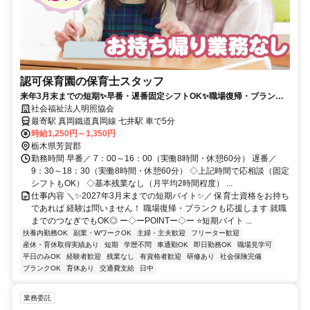
認可保育園の保育士スタッフ
来年3月末までの短期✨早番・遅番固定シフトOK✨職場復帰・ブランク
も応援✨要保育士免許✨
社会福祉法人明照協会
最寄駅 真岡鐵道真岡線 七井駅 車で5分
時給1,250円～1,350円
栃木県芳賀郡
勤務時間 早番／ 7：00～16：00（実働8時間・休憩60分） 遅番／
9：30～18：30（実働8時間・休憩60分） ◇上記時間で応相談（固定
シフトもOK） ◇基本残業なし（月平均2時間程度） ...
仕事内容 ＼✨2027年3月末までの短期バイト✨／ 保育士資格をお持ち
であれば 経験は問いません！ 職場復帰・ブランクも応援します 就職
までのつなぎでもOK◎ ー◇ーPOINTー◇ー ⭐短期バイト ...
扶養内勤務OK
副業・WワークOK
主婦・主夫歓迎
フリーター歓迎
産休・育休取得実績あり
短期
学歴不問
車通勤OK
即日勤務OK
職場見学可
平日のみOK
経験者歓迎
残業なし
有資格者歓迎
研修あり
社会保険完備
ブランクOK
育休あり
交通費支給
日中
業務委託