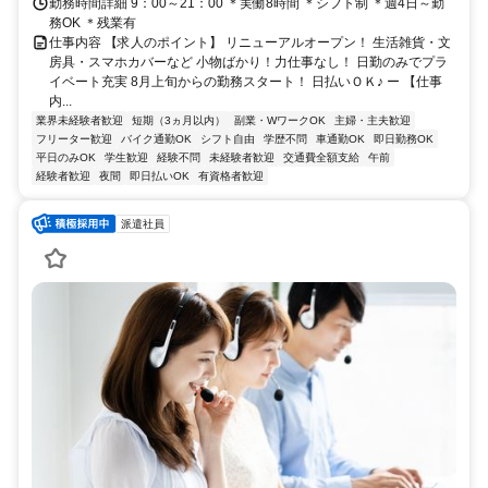
勤務時間詳細 9：00～21：00 ＊実働8時間 ＊シフト制 ＊週4日～勤
務OK ＊残業有
仕事内容 【求人のポイント】 リニューアルオープン！ 生活雑貨・文
房具・スマホカバーなど 小物ばかり！力仕事なし！ 日勤のみでプラ
イベート充実 8月上旬からの勤務スタート！ 日払いＯＫ♪ ー 【仕事
内...
業界未経験者歓迎
短期（3ヵ月以内）
副業・WワークOK
主婦・主夫歓迎
フリーター歓迎
バイク通勤OK
シフト自由
学歴不問
車通勤OK
即日勤務OK
平日のみOK
学生歓迎
経験不問
未経験者歓迎
交通費全額支給
午前
経験者歓迎
夜間
即日払いOK
有資格者歓迎
派遣社員