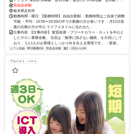
完全歩合制
歩10分 駐車場完備
栃木県足利市
勤務時間・曜日: 【勤務時間】 自由出勤制 ・勤務時間はご自身で調整
可能 ・平均：10:00〜20:00の中での勤務の方が多いです ・月22日前
後の出勤の方が中心 ライフスタイルに合わせた...
仕事内容: 【仕事内容】 髪質改善・ブリーチカラー・カットを中心と
したサロン業務全般。 当店は「無理に回さない施術」を大切にして
おり、 1人1人のお客様としっかり向き合える環境です。 ・新規...
シフト自由
即日勤務OK
完全歩合制
週2・3日からOK
アルバイト・パート