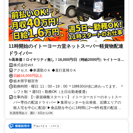
11時開始のイトーヨーカ堂ネットスーパー軽貨物配達
ドライバー
✨高単価！ロイヤリティ無し！16,000円/日（時給2000円）✨イトーヨー
カドーの新しいネットスーパー✨月収40万円超も！
株式会社vict
アクセス: ◆車通勤ＯＫ ◆直行直帰ＯＫ
日給16,000円以上
栃木県宇都宮市
勤務時間・曜日: 11：00～19：00 ＊18時30分頃に終わってます。 ＊
シフト制 ＊週5日～勤務OK（土日出勤者優遇）
仕事内容: 【✨新規稼働スタート✨】 イトーヨーカドーのネットスー
パー専任の配送ドライバー ▶集荷センターを出発後、近隣エリアの
個人宅を中心に配送! ▶食品類を中心に1時間に2〜4件程度の配送 ...
社員登用あり
週2・3日からOK
アルバイト・パート