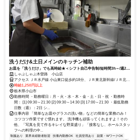
洗うだけ&土日メインのキッチン補助
お皿を「洗うだけ」でも高時給★＜シフト自己申告制/短時間3h～/週2日
～＞
しゃぶしゃぶ木曽路 小山店
アクセス ＪＲ水戸線 小山東口徒歩約18分、ＪＲ東北新幹線/ＪＲ北海
道新幹線 小山東口徒歩約18分、ＪＲ宇都宮線〔東北本線〕・ＪＲ上
時給1,250円以上
野東京ライン/ＪＲ湘南新宿ライン 小山東口徒歩約18分 小山駅から徒
栃木県小山市
歩20分
勤務時間 ・勤務曜日：月・火・水・木・金・土・日・祝 ・勤務時
間： [1] 09:30～21:30 [2] 09:30～14:30 [3] 17:00～21:30 ・最低勤務
日数（週）：2日 シ...
仕事内容 「簡単なお皿やグラスの洗い物」などの簡単な業務のみ！
コツコツ作業ですぐ慣れます。 洗浄機も頑張ってくれますよ！その
他、「写真を見て作るキレイな野菜盛り」「接客なし、ホールスタッ
フへの料理の中...
制服あり
業界未経験者歓迎
扶養内勤務OK
社員登用あり
副業・WワークOK