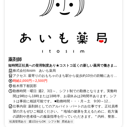
薬剤師
短時間正社員への登用制度あり★コストコ近くの新しい薬局で働きませ
んか？【ドライブスルーが好評です！】
株式会社itosim あいも薬局
アクセス: 最寄りのおもちゃのまち駅から徒歩約10分の距離にありま
す。車通勤の方には無料駐車場をご用意しています。
時給2,000円～2,500円
栃木県下都賀郡
勤務時間・曜日: 週2、3日～、シフト制での勤務となります。実働時
間は9時から18時または18時半、お昼休みは2時間半あります。シフ
トは事前に相談可能です。 ■勤務時間・・・月～土 9:00～12...
仕事内容: 薬剤師としてのアルバイト･パートのお仕事です。正社員希
望の方もぜひご相談ください。 * 地域の健康を支えるために、処方箋
の調剤や患者様への服薬指導を行っていただきます。 * 内科、整形...
社員登用あり
週1日からOK
シフト制
昇給あり