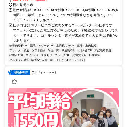
栃木県栃木市
勤務時間詳細 9:00～17:15(7時間) 9:00～16:10(6時間) 9:00～15:05(5
時間) ✨ご希望により19：30までの 5時間勤務なども可能です！✨
☆1日5h～ＯＫ★フルタイ...
仕事内容 清掃サービスのご案内をするコールセンターの仕事です。
マニュアルに沿った電話対応が中心のため、未経験の方も安心してス
タートできます。 コールセンター業務が未経験でも大丈夫な理由が5
つあります...
扶養内勤務OK
副業・WワークOK
土日祝のみOK
主婦・主夫歓迎
フリーター歓迎
シフト自由
学歴不問
車通勤OK
平日のみOK
未経験者歓迎
経験者歓迎
ネイルOK
研修あり
ブランクOK
交通費支給
長期歓迎
フルタイム歓迎
駅近5分以内
週2・3日からOK
シフト制
アルバイト・パート