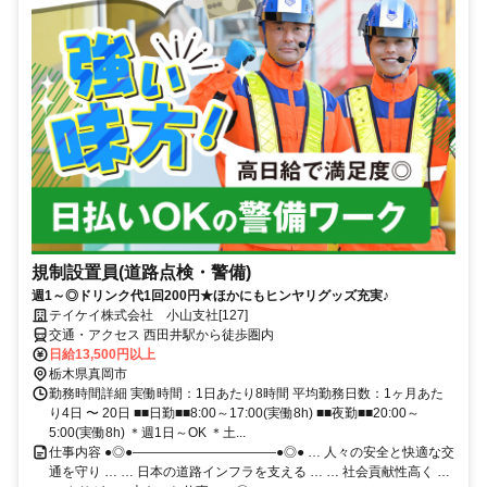
規制設置員(道路点検・警備)
週1～◎ドリンク代1回200円★ほかにもヒンヤリグッズ充実♪
テイケイ株式会社 小山支社[127]
交通・アクセス 西田井駅から徒歩圏内
日給13,500円以上
栃木県真岡市
勤務時間詳細 実働時間：1日あたり8時間 平均勤務日数：1ヶ月あた
り4日 〜 20日 ■■日勤■■8:00～17:00(実働8h) ■■夜勤■■20:00～
5:00(実働8h) ＊週1日～OK ＊土...
仕事内容 ●◎●―――――――――――●◎● … 人々の安全と快適な交
通を守り … … 日本の道路インフラを支える … … 社会貢献性高く …