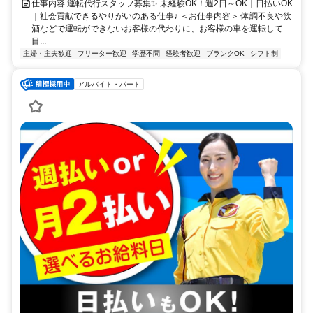
仕事内容 運転代行スタッフ募集✨ 未経験OK！週2日～OK｜日払いOK
｜社会貢献できるやりがいのある仕事♪ ＜お仕事内容＞ 体調不良や飲
酒などで運転ができないお客様の代わりに、お客様の車を運転して
目...
主婦・主夫歓迎
フリーター歓迎
学歴不問
経験者歓迎
ブランクOK
シフト制
アルバイト・パート