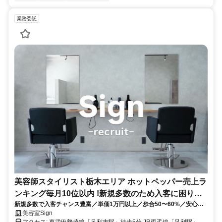
業務委託
美容師スタイリスト栃木エリア ホットペッパー売上ラ
ンキング毎月10位以内 !新規多数のため入客に困りま
新規多数で入客チャンス豊富／単価1万円以上／歩合50〜60%／安心し
せん
てスタートできる保証制度あり/自由出勤OK
美容室Sign
アクセス: 東武伊勢崎線「足利市駅」徒歩5分 JR両毛線「足利駅」徒