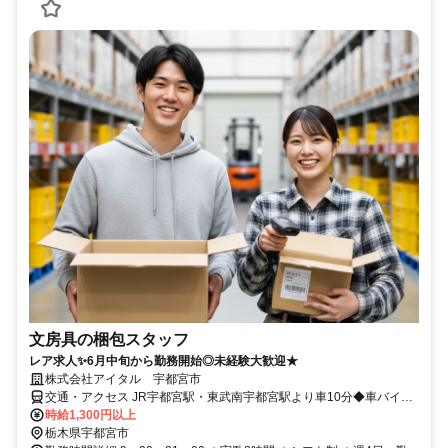
文房具の梱包スタッフ
レア求人✨6月中旬から勤務開始◎未経験大歓迎★
株式会社アイタル 宇都宮市
交通・アクセス JR宇都宮駅・東武南宇都宮駅より車10分◆車バイク
通勤可/ガソリン代支給◆交通費全額支給
時給1,300円以上
栃木県宇都宮市