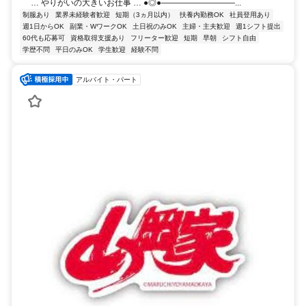
… やりがいの大きいお仕事 … ●◎●―――――――――...
制服あり
業界未経験者歓迎
短期（3ヵ月以内）
扶養内勤務OK
社員登用あり
週1日からOK
副業・WワークOK
土日祝のみOK
主婦・主夫歓迎
週1シフト提出
60代も応募可
資格取得支援あり
フリーター歓迎
短期
早朝
シフト自由
学歴不問
平日のみOK
学生歓迎
経験不問
アルバイト・パート