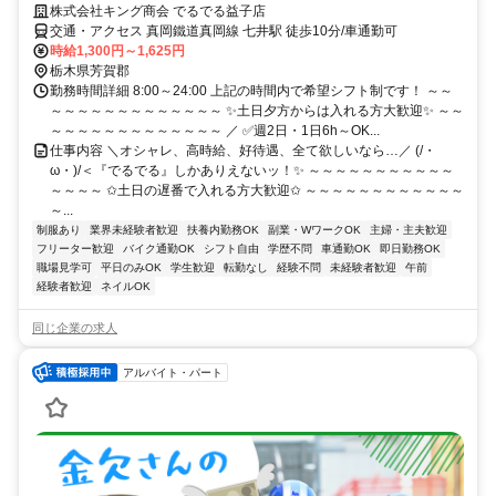
株式会社キング商会 でるでる益子店
交通・アクセス 真岡鐵道真岡線 七井駅 徒歩10分/車通勤可
時給1,300円～1,625円
栃木県芳賀郡
勤務時間詳細 8:00～24:00 上記の時間内で希望シフト制です！ ～～
～～～～～～～～～～～～～ ✨土日夕方からは入れる方大歓迎✨ ～～
～～～～～～～～～～～～～ ／ ✅週2日・1日6h～OK...
仕事内容 ＼オシャレ、高時給、好待遇、全て欲しいなら…／ (/・
ω・)/＜『でるでる』しかありえないッ！✨ ～～～～～～～～～～～
～～～～ ✩土日の遅番で入れる方大歓迎✩ ～～～～～～～～～～～～
～...
制服あり
業界未経験者歓迎
扶養内勤務OK
副業・WワークOK
主婦・主夫歓迎
フリーター歓迎
バイク通勤OK
シフト自由
学歴不問
車通勤OK
即日勤務OK
職場見学可
平日のみOK
学生歓迎
転勤なし
経験不問
未経験者歓迎
午前
経験者歓迎
ネイルOK
同じ企業の求人
アルバイト・パート