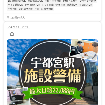
1日4時間以内OK
土日祝のみOK
主婦・主夫歓迎
60代も応募可
フリーター歓迎
バイク通勤OK
給料前払いOK
シフト自由
学歴不問
車通勤OK
平日のみOK
学生歓迎
未経験者歓迎
午前
経験者歓迎
同じ企業の求人
アルバイト・パート