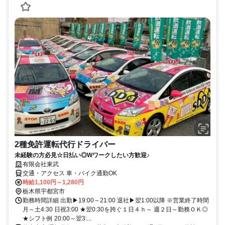
2種免許運転代行ドライバー
未経験の方必見☆日払い◎Wワークしたい方歓迎♪
有限会社東武
交通・アクセス 車・バイク通勤OK
時給1,100円～1,280円
栃木県宇都宮市
勤務時間詳細 出勤▶19:00～21:00 退社▶翌1:00以降 ※営業終了時間
月～土4:30 日祝3:00 ★翌0:30を跨ぐ１日４ｈ～ 週２日～勤務ＯＫ◎
★シフト例 20:00～翌3:...