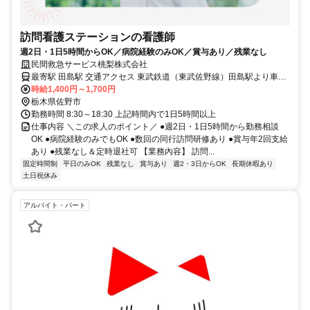
訪問看護ステーションの看護師
週2日・1日5時間からOK／病院経験のみOK／賞与あり／残業なし
民間救急サービス桃梨株式会社
最寄駅 田島駅 交通アクセス 東武鉄道（東武佐野線）田島駅より車で
5分
時給1,400円～1,700円
栃木県佐野市
勤務時間 8:30～18:30 上記時間内で1日5時間以上
仕事内容 ＼この求人のポイント／ ●週2日・1日5時間から勤務相談
OK ●病院経験のみでもOK ●数回の同行訪問研修あり ●賞与年2回支給
あり ●残業なし＆定時退社可 【業務內容】 訪問...
固定時間制
平日のみOK
残業なし
賞与あり
週2・3日からOK
長期休暇あり
土日祝休み
アルバイト・パート