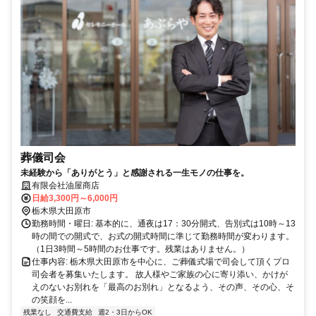
葬儀司会
未経験から「ありがとう」と感謝される一生モノの仕事を。
有限会社油屋商店
日給3,300円～6,000円
栃木県大田原市
勤務時間・曜日: 基本的に、通夜は17：30分開式、告別式は10時～13
時の間での開式で、お式の開式時間に準じて勤務時間が変わります。
（1日3時間～5時間のお仕事です。残業はありません。）
仕事内容: 栃木県大田原市を中心に、ご葬儀式場で司会して頂くプロ
司会者を募集いたします。 故人様やご家族の心に寄り添い、かけが
えのないお別れを「最高のお別れ」となるよう、その声、その心、そ
の笑顔を...
残業なし
交通費支給
週2・3日からOK