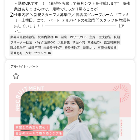
～勤務OKです！！ （希望を考慮して毎月シフトを作成します） ※残
業はありませんので、 定時でしっかり帰ることが...
仕事内容 ＼新規スタッフ大募集中／ 障害者グループホーム 『ファミ
リー上横田』にて、 パート･アルバイトの夜勤専門スタッフを 増員募
集しています！！ ━━━━━━━━━━━━━━━━━━━ 【ア
ピ...
業界未経験者歓迎
扶養内勤務OK
副業・WワークOK
主婦・主夫歓迎
長期
フリーター歓迎
バイク通勤OK
大量募集
学歴不問
車通勤OK
固定時間制
職場見学可
経験不問
未経験者歓迎
経験者歓迎
残業なし
有資格者歓迎
研修あり
夕方
ブランクOK
アルバイト・パート