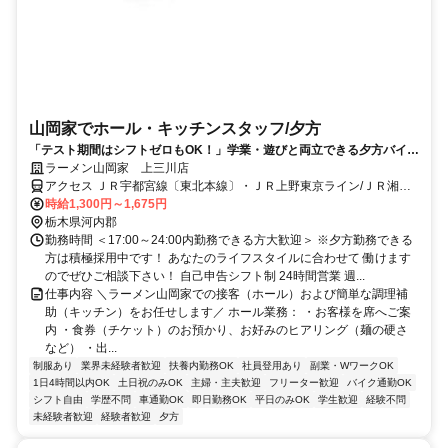
山岡家でホール・キッチンスタッフ/夕方
「テスト期間はシフトゼロもOK！」学業・遊びと両立できる夕方バイト
★高時給1,300円～（深夜は1,625円～）！初バイトの高校生・大学生が
ラーメン山岡家 上三川店
多数活躍中！友達同士の応募も大歓迎です◎
アクセス ＪＲ宇都宮線〔東北本線〕・ＪＲ上野東京ライン/ＪＲ湘南
新宿ライン 石橋（栃木県）東口徒歩約54分
時給1,300円～1,675円
栃木県河内郡
勤務時間 ＜17:00～24:00内勤務できる方大歓迎＞ ※夕方勤務できる
方は積極採用中です！ あなたのライフスタイルに合わせて 働けます
のでぜひご相談下さい！ 自己申告シフト制 24時間営業 週...
仕事内容 ＼ラーメン山岡家での接客（ホール）および簡単な調理補
助（キッチン）をお任せします／ ホール業務： ・お客様を席へご案
内 ・食券（チケット）のお預かり、お好みのヒアリング（麺の硬さ
など） ・出...
制服あり
業界未経験者歓迎
扶養内勤務OK
社員登用あり
副業・WワークOK
1日4時間以内OK
土日祝のみOK
主婦・主夫歓迎
フリーター歓迎
バイク通勤OK
シフト自由
学歴不問
車通勤OK
即日勤務OK
平日のみOK
学生歓迎
経験不問
未経験者歓迎
経験者歓迎
夕方