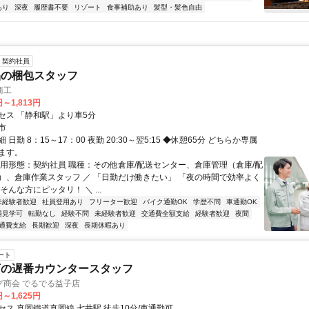
あり
深夜
履歴書不要
リゾート
食事補助あり
髪型・髪色自由
契約社員
品の梱包スタッフ
商工
円～1,813円
セス 「静和駅」より車5分
市
日勤 8：15～17：00 夜勤 20:30～翌5:15 ◆休憩65分 どちらか専属
ます。
雇用形態：契約社員 職種：その他倉庫/配送センター、倉庫管理（倉庫/配
）、倉庫作業スタッフ ／ 「日勤だけ働きたい」 「夜の時間で効率よく
そんな方にピッタリ！ ＼ ...
未経験者歓迎
社員登用あり
フリーター歓迎
バイク通勤OK
学歴不問
車通勤OK
場見学可
転勤なし
経験不問
未経験者歓迎
交通費全額支給
経験者歓迎
夜間
通費支給
長期歓迎
深夜
長期休暇あり
ート
店の遅番カウンタースタッフ
グ商会 でるでる益子店
円～1,625円
ス 真岡鐵道真岡線 七井駅 徒歩10分/車通勤可