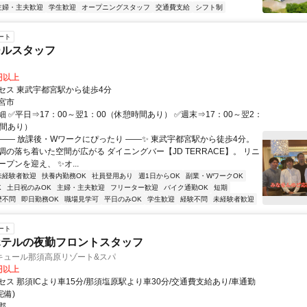
主婦・主夫歓迎
学生歓迎
オープニングスタッフ
交通費支給
シフト制
ート
ールスタッフ
0円以上
セス 東武宇都宮駅から徒歩4分
宮市
 ✅平日⇒17：00～翌1：00（休憩時間あり） ✅週末⇒17：00～翌2：
時間あり）
✨―― 放課後・Wワークにぴったり ――✨ 東武宇都宮駅から徒歩4分。
調の落ち着いた空間が広がる ダイニングバー【JD TERRACE】。 リニ
プンを迎え、 ✨オ...
未経験者歓迎
扶養内勤務OK
社員登用あり
週1日からOK
副業・WワークOK
K
土日祝のみOK
主婦・主夫歓迎
フリーター歓迎
バイク通勤OK
短期
歴不問
即日勤務OK
職場見学可
平日のみOK
学生歓迎
経験不問
未経験者歓迎
ート
ホテルの夜勤フロントスタッフ
キュール那須高原リゾート&スパ
0円以上
ス 那須ICより車15分/那須塩原駅より車30分/交通費支給あり/車通勤
完備)
郡