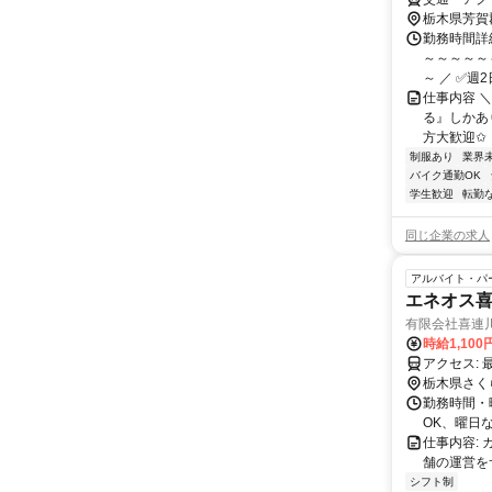
栃木県芳賀
勤務時間詳細
～～～～～
～ ／ ✅週2
仕事内容 
る』しかあ
方大歓迎✩ 
制服あり
業界
バイク通勤OK
学生歓迎
転勤
同じ企業の求人
アルバイト・パ
エネオス
有限会社喜連
時給1,100
栃木県さく
勤務時間・曜
OK、曜日
仕事内容:
舗の運営を
シフト制