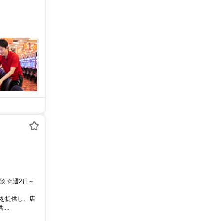
談 ☆週2日～
スを提供し、店
..