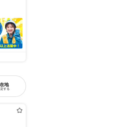
在地
設定する