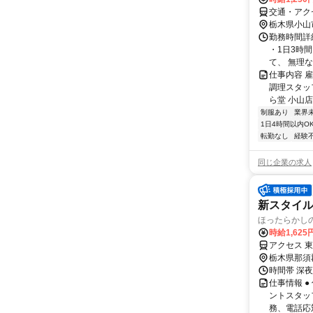
交通・アク
栃木県小山
勤務時間詳細
・1日3時
て、 無理な
仕事内容 
調理スタッ
ら堂 小山店
制服あり
業界
1日4時間以内O
転勤なし
経験
同じ企業の求人
新スタイ
ほったらかし
時給1,625
アクセス 
栃木県那須
時間帯 深夜
仕事情報 
ントスタッ
務、電話応