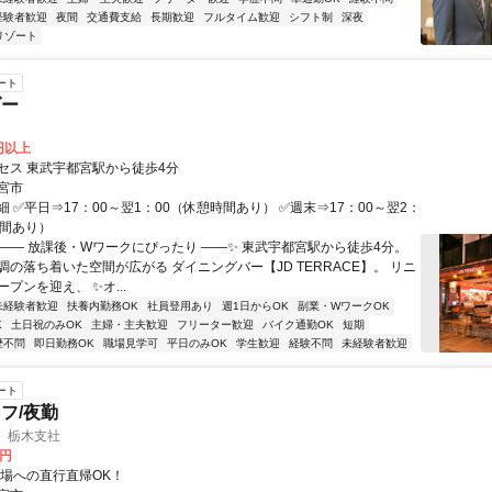
経験者歓迎
夜間
交通費支給
長期歓迎
フルタイム歓迎
シフト制
深夜
リゾート
ート
ダー
0円以上
セス 東武宇都宮駅から徒歩4分
宮市
 ✅平日⇒17：00～翌1：00（休憩時間あり） ✅週末⇒17：00～翌2：
時間あり）
✨―― 放課後・Wワークにぴったり ――✨ 東武宇都宮駅から徒歩4分。
調の落ち着いた空間が広がる ダイニングバー【JD TERRACE】。 リニ
プンを迎え、 ✨オ...
未経験者歓迎
扶養内勤務OK
社員登用あり
週1日からOK
副業・WワークOK
K
土日祝のみOK
主婦・主夫歓迎
フリーター歓迎
バイク通勤OK
短期
歴不問
即日勤務OK
職場見学可
平日のみOK
学生歓迎
経験不問
未経験者歓迎
ート
フ/夜勤
 栃木支社
0円
現場への直行直帰OK！