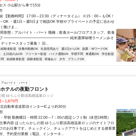
セス 小山駅から車で15分
市
 【勤務時間】 17:00～23:30（ディナータイム） ※15：00～もOK！
間～OK ・週1日～週5日まで相談OK 学校やプライベートの予定に合わせ
く働けま...
雇用形態：アルバイト・パート 職種：飲食ホール/フロアスタッフ、飲食
フ ━━━━━━━━━━━━━━━━━━ 純米濃厚味噌ラーメンみそ
 ディナースタッフ募集！ 旧...
未経験者歓迎
扶養内勤務OK
社員登用あり
週1日からOK
副業・WワークOK
K
土日祝のみOK
フリーター歓迎
バイク通勤OK
学歴不問
車通勤OK
学生歓迎
不問
未経験者歓迎
経験者歓迎
研修あり
夕方
ブランクOK
アルバイト・パート
ルホテルの夜勤フロント
の宿 ゆうふり那須高雄温泉ロッジ
円～1,875円
東北自動車道道那須インターICより約30分
郡
・早朝 勤務曜日・時間 22:00～7：00の固定シフト制（休憩1時間）
● 仕事内容 ほったらかしの宿 ゆうふり那須高雄温泉ロッジのナイトフロ
フのお仕事です。チェックイン、チェックアウトをはじめとする接客業
対、予約受付業務（電話、インターネ...