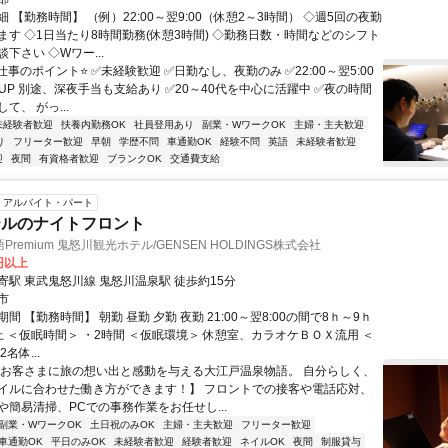
 【勤務時間】 （例）22:00～翌9:00（休憩2～3時間） ◇週5回の夜勤
ます ◇1日当たり8時間勤務(休憩3時間) ◇勤務日数・時間などのシフト
下さい ◇Wワー...
仕事のポイント⭐ ✅未経験歓迎 ✅日勤なし、夜勤のみ ✅22:00～翌5:00
UP 別途、深夜手当も支給あり ✅20～40代を中心に活躍中 ✅夜の時間
て、 がっ...
未経験者歓迎
扶養内勤務OK
社員登用あり
副業・WワークOK
主婦・主夫歓迎
り
フリーター歓迎
早朝
学歴不問
車通勤OK
経験不問
英語
未経験者歓迎
迎
夜間
有資格者歓迎
ブランクOK
交通費支給
アルバイト・パート
テルのナイトフロント
remium 鬼怒川観光ホテル/GENSEN HOLDINGS株式会社
0円以上
寄駅 東武鬼怒川線 鬼怒川温泉駅 徒歩約15分
市
間 【勤務時間】 朝勤 昼勤 夕勤 夜勤 21:00～翌8:00の間で8ｈ～9ｈ
上 ＜仮眠時間＞ ・2時間 ＜仮眠環境＞ 休憩室、カラオケＢＯＸ流用 ＜
名体...
【お客さまに旅の想い出と感動を与える大江戸温泉物語。 自分らしく、
イルに合わせた働き方ができます！】 フロントでの接客や電話応対、
や簡易清掃、PCでの事務作業をお任せし...
副業・WワークOK
土日祝のみOK
主婦・主夫歓迎
フリーター歓迎
車通勤OK
平日のみOK
未経験者歓迎
経験者歓迎
ネイルOK
夜間
制服貸与