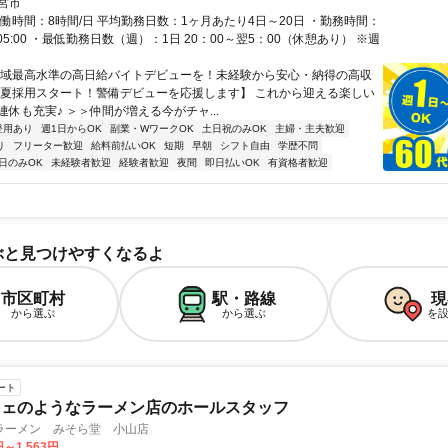
宮市
実働時間：8時間/日 平均勤務日数：1ヶ月あたり4日～20日 ・勤務時間：
00～05:00 ・最低勤務日数（週）：1日 20：00～翌5：00（休憩あり） ※週
地域最高水準の高日給バイトデビューを！未経験から安心・納得の高収
 【夏採用スタート！警備デビューを応援します】 これから迎える楽しい
休も充実♪ ＞＞仲間が増える今がチャ...
登用あり
週1日からOK
副業・WワークOK
土日祝のみOK
主婦・主夫歓迎
り
フリーター歓迎
給料前払いOK
短期
早朝
シフト自由
学歴不問
日のみOK
未経験者歓迎
経験者歓迎
夜間
即日払いOK
有資格者歓迎
ぶと見つけやすくなるよ
市区町村
駅・路線
現
から選ぶ
から選ぶ
を
ート
フェのようなラーメン店のホールスタッフ
ラーメン みそら堂 小山店
円～1,563円