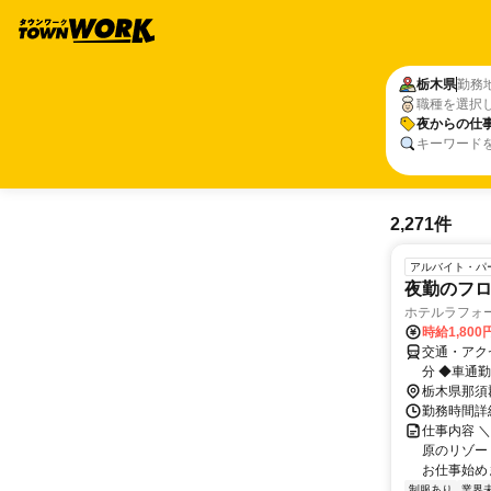
栃木県
勤務
職種を選択
夜からの仕
キーワード
2,271件
アルバイト・パ
夜勤のフ
ホテルラフォ
時給1,80
交通・アク
分 ◆車通勤
栃木県那須
勤務時間詳細
仕事内容 
原のリゾー
お仕事始めま
制服あり
業界