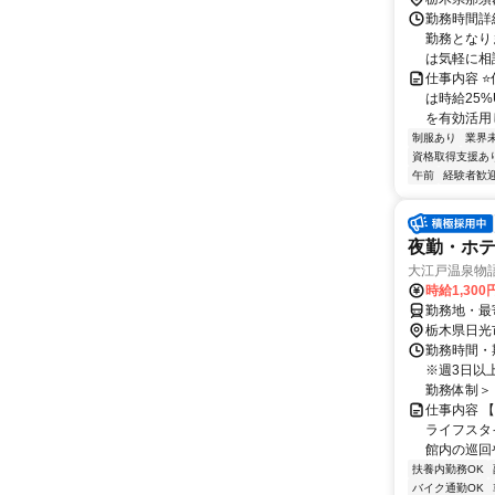
勤務時間詳細
勤務となり
は気軽に相談
仕事内容 ⭐
は時給25%
を有効活用し
制服あり
業界
資格取得支援あ
午前
経験者歓
夜勤・ホ
大江戸温泉物語P
時給1,30
勤務地・最
栃木県日光
勤務時間・期
※週3日以
勤務体制＞ 2
仕事内容 
ライフスタ
館内の巡回
扶養内勤務OK
バイク通勤OK