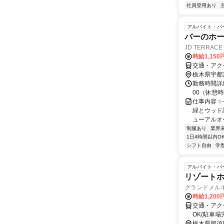
社員登用あり
アルバイト・パ
バーのホ
JD TERRACE
時給1,15
交通・アク
栃木県宇都
勤務時間詳細
00（休憩
仕事内容 
緑とウッド
ューアルオー
制服あり
業界
1日4時間以内O
シフト自由
学
アルバイト・パ
リゾート
グランドメル
時給1,20
交通・アクセ
OK(駐車場
栃木県那須