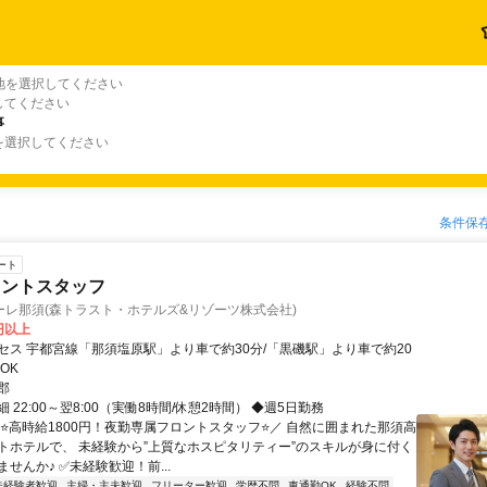
地を選択してください
してください
事
を選択してください
条件保
ート
ロントスタッフ
ーレ那須(森トラスト・ホテルズ&リゾーツ株式会社)
0円以上
セス 宇都宮線「那須塩原駅」より車で約30分/「黒磯駅」より車で約20
OK
郡
 22:00～翌8:00（実働8時間/休憩2時間） ◆週5日勤務
＼⭐高時給1800円！夜勤専属フロントスタッフ⭐／ 自然に囲まれた那須高
トホテルで、 未経験から”上質なホスピタリティー”のスキルが身に付く
せんか♪ ✅未経験歓迎！前...
未経験者歓迎
主婦・主夫歓迎
フリーター歓迎
学歴不問
車通勤OK
経験不問