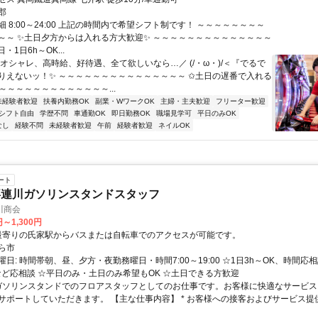
郡
 8:00～24:00 上記の時間内で希望シフト制です！ ～～～～～～～～
～～ ✨土日夕方からは入れる方大歓迎✨ ～～～～～～～～～～～～～～
日・1日6h～OK...
＼オシャレ、高時給、好待遇、全て欲しいなら…／ (/・ω・)/＜『でるで
りえないッ！✨ ～～～～～～～～～～～～～～～ ✩土日の遅番で入れる
～～～～～～～～～～～～～...
未経験者歓迎
扶養内勤務OK
副業・WワークOK
主婦・主夫歓迎
フリーター歓迎
シフト自由
学歴不問
車通勤OK
即日勤務OK
職場見学可
平日のみOK
なし
経験不問
未経験者歓迎
午前
経験者歓迎
ネイルOK
ート
喜連川ガソリンスタンドスタッフ
川商会
円～1,300円
アクセス: 最寄りの氏家駅からバスまたは自転車でのアクセスが可能です。
ら市
日: 時間帯朝、昼、夕方・夜勤務曜日・時間7:00～19:00 ☆1日3h～OK、時間応相
など応相談 ☆平日のみ・土日のみ希望もOK ☆土日できる方歓迎
 ガソリンスタンドでのフロアスタッフとしてのお仕事です。お客様に快適なサービ
サポートしていただきます。 【主な仕事内容】 * お客様への接客およびサービス提供 .