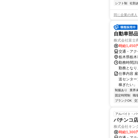
シフト制
社割
同じ企業の求人
自動車部
株式会社富士
時給1,450
交通・アク
栃木県栃木
勤務時間詳細 
勤務となり
仕事内容 
送センター
稼ぎたい」 
制服あり
業界
固定時間制
職
ブランクOK
交
アルバイト・パ
パチンコ
株式会社キン
時給1,300
交通・アクセ