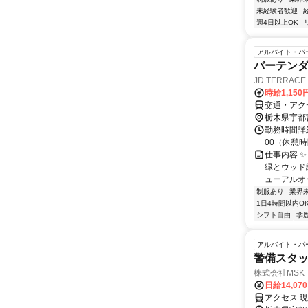
未経験者歓迎
週4日以上OK
アルバイト・パ
バーテン
JD TERRACE
時給1,15
交通・アク
栃木県宇都
勤務時間詳細
00（休憩
仕事内容 
緑とウッド
ューアルオー
制服あり
業界
1日4時間以内O
シフト自由
学
アルバイト・パ
警備スタッ
株式会社MSK
日給14,07
アクセス 