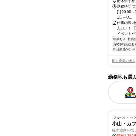
栃木県宇都
勤務時間 
[1] 20:
1日～O...
仕事内容 
入GET！
イベントや連
制服あり
社員
資格取得支援あ
即日勤務OK
平
同じ企業の求人
勤務地も選
アルバイト・パ
小山・カ
純米濃厚味噌
時給1,250