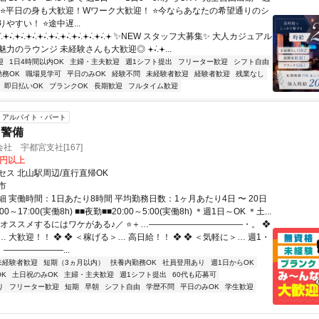
 ⭐平日の身も大歓迎！Wワーク大歓迎！ ⭐今ならあなたの希望通りのシ
やすい！ ⭐途中遅...
݁˖.𖥔݁˖.𖥔݁˖.𖥔݁˖.𖥔݁˖.𖥔݁˖.𖥔݁˖.𖥔݁˖.𖥔݁˖.𖥔݁ ✨NEW スタッフ大募集✨ 大人カジュアル
のラウンジ 未経験さんも大歓迎◎ 𖥔݁˖.𖥔...
迎
1日4時間以内OK
主婦・主夫歓迎
週1シフト提出
フリーター歓迎
シフト自由
勤務OK
職場見学可
平日のみOK
経験不問
未経験者歓迎
経験者歓迎
残業なし
即日払いOK
ブランクOK
長期歓迎
フルタイム歓迎
アルバイト・パート
・警備
社 宇都宮支社[167]
0円以上
セス 北山駅周辺/直行直帰OK
市
 実働時間：1日あたり8時間 平均勤務日数：1ヶ月あたり4日 〜 20日
00～17:00(実働8h) ■■夜勤■■20:00～5:00(実働8h) ＊週1日～OK ＊土...
＼オススメするにはワケがある♪／ ⭐＋…―――――――――――・。 ❖
 大歓迎！！ ❖ ❖ ＜稼げる＞… 高日給！！ ❖ ❖ ＜気軽に＞… 週1・
。―――――――...
未経験者歓迎
短期（3ヵ月以内）
扶養内勤務OK
社員登用あり
週1日からOK
K
土日祝のみOK
主婦・主夫歓迎
週1シフト提出
60代も応募可
り
フリーター歓迎
短期
早朝
シフト自由
学歴不問
平日のみOK
学生歓迎