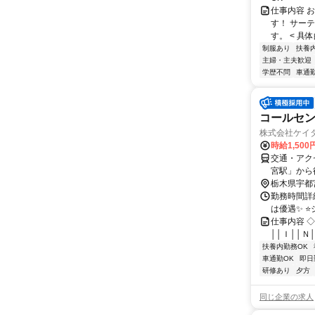
仕事内容 
す！ サー
す。 < 具
制服あり
扶養
主婦・主夫歓迎
学歴不問
車通勤
コールセ
株式会社ケイタ
時給1,500
交通・アク
宮駅」から
です。「東
栃木県宇都
OK！
勤務時間詳細
は優遇✨ ⭐
仕事内容 ◇:*
││Ｉ││Ｎ│
扶養内勤務OK
車通勤OK
即日
研修あり
夕方
同じ企業の求人