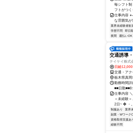
毎シフト制
フトがつくり
仕事内容 𖥔݁˖.
な雰囲気が魅力
業界未経験者歓
学歴不問
即日
夜間
週払いOK
交通誘導
テイケイ株式会
日給12,00
交通・アク
栃木県真岡
勤務時間詳細
■■日勤■■8:
仕事内容 
＜未経験＞…
2日~ ❖ ・
制服あり
業界
副業・WワークO
資格取得支援あ
経験不問