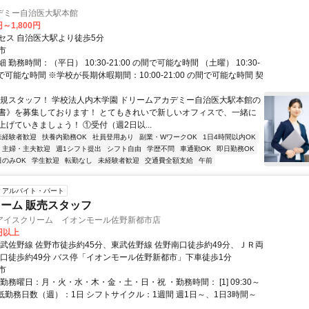
デミー自治医大駅本館
円～1,800円
セス 自治医大駅より徒歩5分
市
勤務時間：（平日） 10:30-21:00 の間で可能な時間 （土曜） 10:30-
の間で可能な時間 ※学校が長期休暇期間：10:00-21:00 の間で可能な時間 契
新規スタッフ！ 学校法人内木学園 ドリームアカデミー自治医大駅本館の
書》を募集しております！ とてもきれいで新しいオフィスで、一緒に
げていきましょう！ ①受付（週2日以...
未経験者歓迎
扶養内勤務OK
社員登用あり
副業・WワークOK
1日4時間以内OK
主婦・主夫歓迎
週1シフト提出
シフト自由
学歴不問
車通勤OK
即日勤務OK
日のみOK
学生歓迎
転勤なし
未経験者歓迎
交通費全額支給
午前
アルバイト・パート
ーム 販売スタッフ
アイスクリーム イオンモール佐野新都市店
0円以上
東武佐野線 佐野市徒歩約45分、東武佐野線 佐野南口徒歩約49分、ＪＲ両
南口徒歩約49分 バス停「イオンモール佐野新都市」下車徒歩1分
市
勤務曜日：月・火・水・木・金・土・日・祝 ・勤務時間： [1] 09:30～
・最低勤務日数（週）：1日 シフトサイクル：1週間 週1日～、1日3時間～