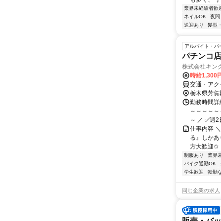
業界未経験者歓
ネイルOK
夜間
送迎あり
髪型
アルバイト・パ
パチンコ
株式会社キン
時給1,300
交通・アクセ
栃木県芳賀
勤務時間詳細
～～～～～
～ ／ ✅週2
仕事内容 
る』しかあ
方大歓迎✩ 
制服あり
業界
バイク通勤OK
学生歓迎
転勤
同じ企業の求人
販売・バック