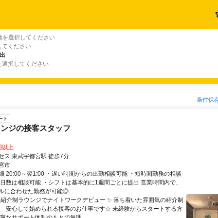
地を選択してください
してください
出
を選択してください
条件保
ート
ウンジの接客スタッフ
0円以上
セス 東武宇都宮駅 徒歩7分
宮市
 20:00～翌1:00 ・遅い時間からの出勤相談可能 ・短時間勤務の相談
勤日数は相談可能 ・シフトは基本的に1週間ごとに提出 営業時間内で、
ルに合わせた勤務が可能◎...
✨ 紹介制ラウンジでナイトワークデビュー ✨ 落ち着いた雰囲気の紹介制
、 安心して始められる接客のお仕事です☆ 未経験からスタートする方
寧なサポート体制のもとで無理...