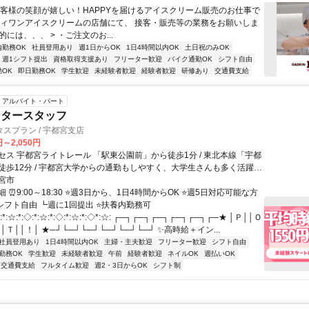
お客様の笑顔が嬉しい！HAPPYを届けるアイスクリーム販売のお仕事で
ティワンアイスクリームの店舗にて、 接客・販売等の業務をお願いしま
体的には、、、 > ・ご注文のお...
内勤務OK
社員登用あり
週1日からOK
1日4時間以内OK
土日祝のみOK
週1シフト提出
資格取得支援あり
フリーター歓迎
バイク通勤OK
シフト自由
OK
即日勤務OK
学生歓迎
未経験者歓迎
経験者歓迎
研修あり
交通費支給
アルバイト・パート
ンタースタッフ
スプラン / 宇都宮支店
円～2,050円
セス 宇都宮ライトレール 「駅東公園前」から徒歩1分 / 東北本線「宇都
徒歩12分 / 宇都宮大学からの通勤もしやすく、大学生さんも多く活躍中
武宇都宮駅」から車23分 ※交通費として1日500円支給※ ★車通勤
宮市
 ⏰9:00～18:30 ⭐週3日から、1日4時間からOK ⭐週5日対応可能な方
シフト自由 ┗週に1回提出 ⭐扶養内勤務可
:☆:*:◇:*:☆:*:◇:*:☆:*:◇*:☆: ┌─┐┌─┐┌─┐┌─┐┌─┐┌─★ │Ｐ││Ｏ
│Ｔ││！│ ★─┘└─┘└─┘└─┘└─┘└─┘ ✨高時給＋イン...
社員登用あり
1日4時間以内OK
主婦・主夫歓迎
フリーター歓迎
シフト自由
勤務OK
学生歓迎
未経験者歓迎
午前
経験者歓迎
ネイルOK
週払いOK
交通費支給
フルタイム歓迎
週2・3日からOK
シフト制