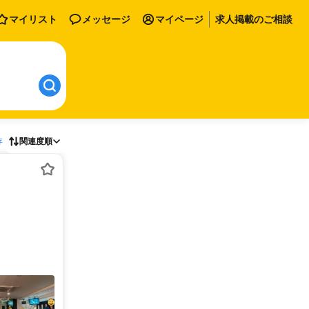
マイリスト
メッセージ
マイページ
求人掲載のご相談
存
関連度順