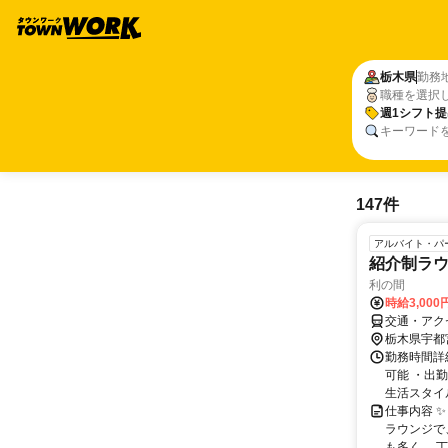
栃木県
勤務
職種を選択
週1シフト提
キーワード
147件
アルバイト・パ
紹介制ラ
利の間
時給3,00
交通・アク
栃木県宇都
勤務時間詳細
可能 ・出
生活スタイ
仕事内容 
ラウンジで
も多く、 丁