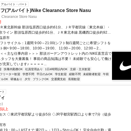
アルバイト・パート
アルバイト)Nike Clearance Store Nasu
learance Store Nasu
円
ＪＲ東北新幹線 那須塩原西口徒歩約61分、ＪＲ宇都宮線〔東北本線〕・
京ライン 那須塩原西口徒歩約61分、ＪＲ東北本線 黒磯西口徒歩約92分
より車で11分
塩原市
フトサイクル：1週間 9:00～21:00(シフト制/1週間ごとに希望シフトを
例> 9:00～18:00、10:00～19:00、 11:00～20:00、12:00～2...
＜＜＜主な仕事内容＞＞＞ 那須ガーデンアウトレット内の NIKE直営店で
スタッフを大量募集！ 事前の商品知識は不要！ 未経験でも安心して働け
充実しています♪ ＝＝＝＝...
迎
扶養内勤務OK
社員登用あり
1日4時間以内OK
主婦・主夫歓迎
フリーター歓迎
学歴不問
平日のみOK
学生歓迎
経験不問
未経験者歓迎
午前
イルOK
研修あり
夕方
ブランクOK
交通費支給
長期歓迎
ート
ディ
カ)
0円以上
セス ◇東武宇都宮駅より徒歩5分 ◇JR宇都宮駅西口より車で7分（徒歩
宮市
 19：00～LASTまで 週2日～・1日3～5hからOK！ 完全自由出勤・週