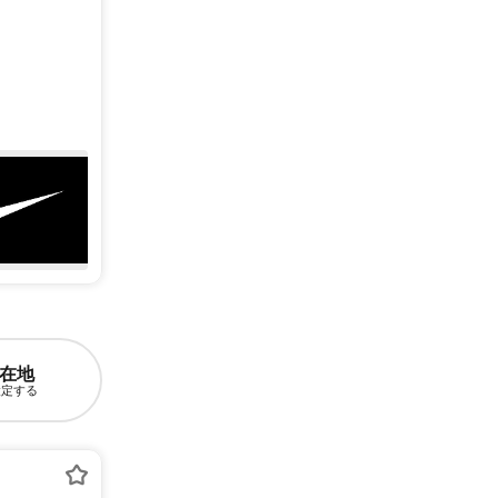
在地
設定する