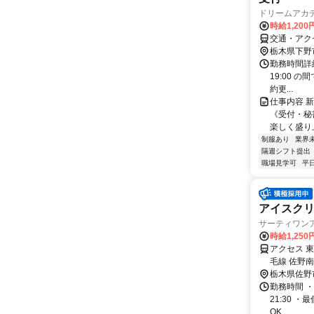
ドリームアカ
時給1,200
交通・アク
栃木県下野
勤務時間詳細 
19:00 
約更...
仕事内容 
《受付・秘
楽しく盛り上
制服あり
業界
隔週シフト提出
職場見学可
平
アイスクリ
サーティワン
時給1,25
アクセス 
毛線 佐野
栃木県佐野
勤務時間 ・
21:30 
OK