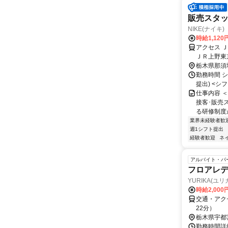
販売スタッフ(
NIKE(ナイキ) C
時給1,120
アクセス 
ＪＲ上野東
那須塩原駅
栃木県那須
勤務時間 シ
提出) <シフト
仕事内容 
接客･販売
る研修制度が
業界未経験者歓
週1シフト提出
経験者歓迎
ネ
アルバイト・パ
フロアレ
YURIKA(ユリ
時給2,00
交通・アク
22分）
栃木県宇都
勤務時間詳細