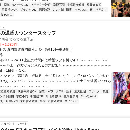
迎
副業・WワークOK
フリーター歓迎
学歴不問
未経験者歓迎
経験者歓迎
即日払いOK
ブランクOK
長期歓迎
シフト制
深夜
ピアスOK
寮・社宅あり
・髪色自由
ート
店の遅番カウンタースタッフ
グ商会 でるでる益子店
円～1,625円
ス 真岡鐵道真岡線 七井駅 徒歩10分/車通勤可
郡
 8:00～24:00 上記の時間内で希望シフト制です！ ～～～～～～～～
～～ ✨土日夕方からは入れる方大歓迎✨ ～～～～～～～～～～～～～～
日・1日6h～OK...
＼オシャレ、高時給、好待遇、全て欲しいなら…／ (/・ω・)/＜『でるで
りえないッ！✨ ～～～～～～～～～～～～～～～ ✩土日の遅番で入れる
～～～～～～～～～～～～～...
未経験者歓迎
扶養内勤務OK
副業・WワークOK
主婦・主夫歓迎
フリーター歓迎
シフト自由
学歴不問
車通勤OK
即日勤務OK
職場見学可
平日のみOK
なし
経験不問
未経験者歓迎
午前
経験者歓迎
ネイルOK
アルバイト・パート
ヤードスタッフ(アルバイト)Nike Unite Sano