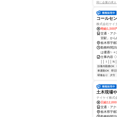
同じ企業の求人
コールセ
株式会社ケイタ
時給1,500
交通・アク
宮駅」から
です。「東
栃木県宇都
OK！
勤務時間詳細
は優遇✨ ⭐
仕事内容 ◇:*
││Ｉ││Ｎ│
扶養内勤務OK
車通勤OK
即日
研修あり
夕方
土木現場
テイケイ株式会
日給12,00
交通・アク
栃木県宇都
勤務時間詳細