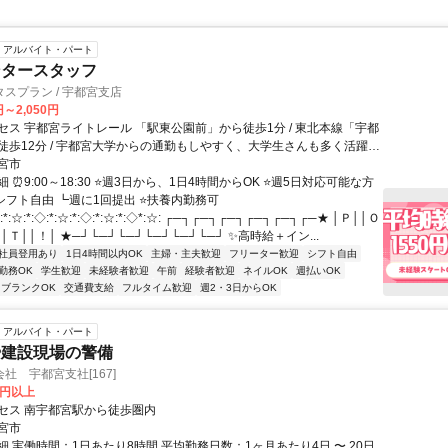
アルバイト・パート
ンタースタッフ
スプラン / 宇都宮支店
円～2,050円
セス 宇都宮ライトレール 「駅東公園前」から徒歩1分 / 東北本線「宇都
徒歩12分 / 宇都宮大学からの通勤もしやすく、大学生さんも多く活躍中
武宇都宮駅」から車23分 ※交通費として1日500円支給※ ★車通勤
宮市
 ⏰9:00～18:30 ⭐週3日から、1日4時間からOK ⭐週5日対応可能な方
シフト自由 ┗週に1回提出 ⭐扶養内勤務可
:☆:*:◇:*:☆:*:◇:*:☆:*:◇*:☆: ┌─┐┌─┐┌─┐┌─┐┌─┐┌─★ │Ｐ││Ｏ
│Ｔ││！│ ★─┘└─┘└─┘└─┘└─┘└─┘ ✨高時給＋イン...
社員登用あり
1日4時間以内OK
主婦・主夫歓迎
フリーター歓迎
シフト自由
勤務OK
学生歓迎
未経験者歓迎
午前
経験者歓迎
ネイルOK
週払いOK
ブランクOK
交通費支給
フルタイム歓迎
週2・3日からOK
アルバイト・パート
や建設現場の警備
社 宇都宮支社[167]
0円以上
セス 南宇都宮駅から徒歩圏内
宮市
 実働時間：1日あたり8時間 平均勤務日数：1ヶ月あたり4日 〜 20日