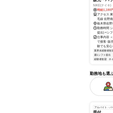
NIKE(ナイキ) 
時給1,180
アクセス 
毛線 佐野南
栃木県佐野
勤務時間 シ
提出) <シフト
仕事内容 
で接客･販
験でも安心
業界未経験者歓
週1シフト提出
経験者歓迎
ネ
勤務地も選
アルバイト・パ
受付