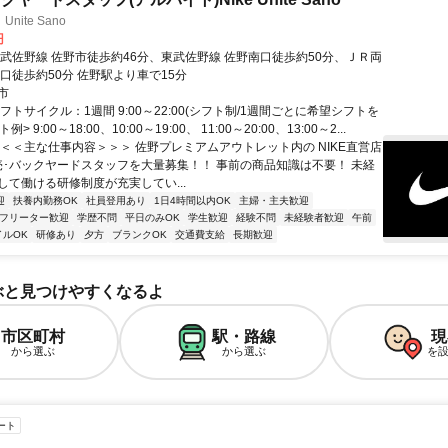
Unite Sano
円
東武佐野線 佐野市徒歩約46分、東武佐野線 佐野南口徒歩約50分、ＪＲ両
口徒歩約50分 佐野駅より車で15分
市
フトサイクル：1週間 9:00～22:00(シフト制/1週間ごとに希望シフトを
例> 9:00～18:00、10:00～19:00、 11:00～20:00、13:00～2...
＜＜＜主な仕事内容＞＞＞ 佐野プレミアムアウトレット内の NIKE直営店
売･バックヤードスタッフを大量募集！！ 事前の商品知識は不要！ 未経
して働ける研修制度が充実してい...
迎
扶養内勤務OK
社員登用あり
1日4時間以内OK
主婦・主夫歓迎
フリーター歓迎
学歴不問
平日のみOK
学生歓迎
経験不問
未経験者歓迎
午前
イルOK
研修あり
夕方
ブランクOK
交通費支給
長期歓迎
ぶと見つけやすくなるよ
市区町村
駅・路線
現
から選ぶ
から選ぶ
を
ート