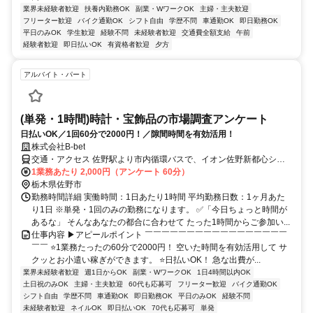
業界未経験者歓迎
扶養内勤務OK
副業・WワークOK
主婦・主夫歓迎
フリーター歓迎
バイク通勤OK
シフト自由
学歴不問
車通勤OK
即日勤務OK
平日のみOK
学生歓迎
経験不問
未経験者歓迎
交通費全額支給
午前
経験者歓迎
即日払いOK
有資格者歓迎
夕方
アルバイト・パート
(単発・1時間)時計・宝飾品の市場調査アンケート
日払いOK／1回60分で2000円！／隙間時間を有効活用！
株式会社B-bet
交通・アクセス 佐野駅より市内循環バスで、イオン佐野新都心ショ
ッピングセンター下車後徒歩3分
1業務あたり 2,000円（アンケート 60分）
栃木県佐野市
勤務時間詳細 実働時間：1日あたり1時間 平均勤務日数：1ヶ月あた
り1日 ※単発・1回のみの勤務になります。 ✅「今日ちょっと時間が
あるな」 そんなあなたの都合に合わせて たった1時間からご参加い...
仕事内容 ▶アピールポイント ￣￣￣￣￣￣￣￣￣￣￣￣￣￣￣￣￣
￣￣ ⭐1業務たったの60分で2000円！ 空いた時間を有効活用して サ
クッとお小遣い稼ぎができます。 ⭐日払いOK！ 急な出費が...
業界未経験者歓迎
週1日からOK
副業・WワークOK
1日4時間以内OK
土日祝のみOK
主婦・主夫歓迎
60代も応募可
フリーター歓迎
バイク通勤OK
シフト自由
学歴不問
車通勤OK
即日勤務OK
平日のみOK
経験不問
未経験者歓迎
ネイルOK
即日払いOK
70代も応募可
単発