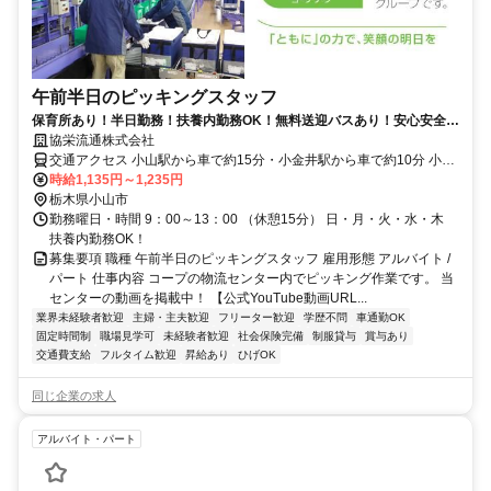
午前半日のピッキングスタッフ
保育所あり！半日勤務！扶養内勤務OK！無料送迎バスあり！安心安全の
コープデリグループ
協栄流通株式会社
交通アクセス 小山駅から車で約15分・小金井駅から車で約10分 小山
駅から無料送迎バスあり！
時給1,135円～1,235円
栃木県小山市
勤務曜日・時間 9：00～13：00 （休憩15分） 日・月・火・水・木
扶養内勤務OK！
募集要項 職種 午前半日のピッキングスタッフ 雇用形態 アルバイト /
パート 仕事内容 コープの物流センター内でピッキング作業です。 当
センターの動画を掲載中！ 【公式YouTube動画URL...
業界未経験者歓迎
主婦・主夫歓迎
フリーター歓迎
学歴不問
車通勤OK
固定時間制
職場見学可
未経験者歓迎
社会保険完備
制服貸与
賞与あり
交通費支給
フルタイム歓迎
昇給あり
ひげOK
同じ企業の求人
アルバイト・パート