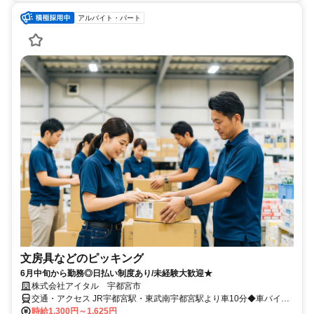
アルバイト・パート
文房具などのピッキング
6月中旬から勤務◎日払い制度あり/未経験大歓迎★
株式会社アイタル 宇都宮市
交通・アクセス JR宇都宮駅・東武南宇都宮駅より車10分◆車バイク
通勤可/ガソリン代支給◆交通費全額支給
時給1,300円～1,625円