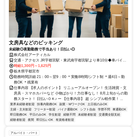
文房具などのピッキング
未経験◎夜勤勤務で手当あり！日払い◎
株式会社アーティカル
交通・アクセス JR宇都宮駅・東武南宇都宮駅より車10分◆車バイク
通勤可/ガソリン代支給◆交通費全額支給
時給1,300円～1,625円
栃木県宇都宮市
勤務時間詳細 21：00～翌9：00 ＊実働8時間/シフト制 ＊週4日～勤
務OK ＊残業有
仕事内容 【求人のポイント】 リニューアルオープン！ 生活雑貨・文
房具・スマホカバーなど 小物ばかり！力仕事なし！ 8月上旬からの勤
務スタート！ 日払いＯＫ♪ ー 【仕事内容】 超 シンプル軽作業！ ...
業界未経験者歓迎
扶養内勤務OK
副業・WワークOK
土日祝のみOK
主婦・主夫歓迎
フリーター歓迎
バイク通勤OK
シフト自由
学歴不問
車通勤OK
即日勤務OK
平日のみOK
学生歓迎
経験不問
未経験者歓迎
交通費全額支給
経験者歓迎
夜間
即日払いOK
有資格者歓迎
アルバイト・パート