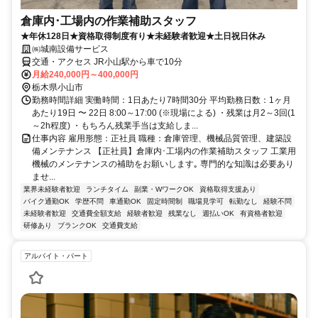
倉庫内･工場内の作業補助スタッフ
★年休128日★資格取得制度有り★未経験者歓迎★土日祝日休み
㈱城南設備サービス
交通・アクセス JR小山駅から車で10分
月給240,000円～400,000円
栃木県小山市
勤務時間詳細 実働時間：1日あたり7時間30分 平均勤務日数：1ヶ月
あたり19日 〜 22日 8:00～17:00 (※現場による) ・残業は月2～3回(1
～2h程度) ・もちろん残業手当は支給しま...
仕事内容 雇用形態：正社員 職種：倉庫管理、機械品質管理、建築設
備メンテナンス 【正社員】倉庫内･工場内の作業補助スタッフ 工業用
機械のメンテナンスの補助をお願いします｡ 専門的な知識は必要あり
ませ...
業界未経験者歓迎
ランチタイム
副業・WワークOK
資格取得支援あり
バイク通勤OK
学歴不問
車通勤OK
固定時間制
職場見学可
転勤なし
経験不問
未経験者歓迎
交通費全額支給
経験者歓迎
残業なし
週払いOK
有資格者歓迎
研修あり
ブランクOK
交通費支給
アルバイト・パート