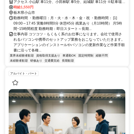
アクセス 小山駅 車11分、小田林駅 車5分、結城駅 車11分 ※駐車場は
敷地内に無料で完備
時給1,550円
栃木県小山市
勤務時間 ・勤務曜日：月・火・水・木・金・祝 ・勤務時間： [1]
09:00～17:45 実働8時間0分 休憩45分 残業あり（月10時間） 月5時
間~15時間程度 勤務時期：即日スタート～長期...
仕事内容 コツコツ・もくもく系のお仕事になります。会社で使用さ
れるパソコンや携帯のセットアップ業務をおこなっていただきます。
アプリケーションのインストールやパソコンの更新作業など作業手順
書に沿って各種...
業界未経験者歓迎
資格取得支援あり
車通勤OK
固定時間制
経験不問
未経験者歓迎
研修あり
交通費支給
長期歓迎
アルバイト・パート