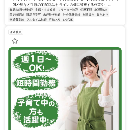
乳や卵など生協の宅配商品を ラインの棚に補充する作業や、...
業界未経験者歓迎
主婦・主夫歓迎
フリーター歓迎
学歴不問
車通勤OK
固定時間制
職場見学可
未経験者歓迎
社会保険完備
制服貸与
賞与あり
交通費支給
フルタイム歓迎
昇給あり
ひげOK
派遣社員