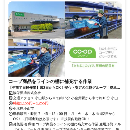
コープ商品をラインの棚に補充する作業
【午前半日軽作業】週2日からOK！安心・安定の生協グループ！簡単な
商品補充作業！社員食堂あり！
協栄流通株式会社
交通アクセス 小山駅から車で約15分 小金井駅から車で約10分 小山駅
から無料送迎バスあり！
時給1,155円～1,255円
栃木県小山市
勤務曜日・時間 7：45～12：00 日・月・火・水・木 ※週2日から
OK！（日曜出勤は必須です） ※扶養内勤務OK！
募集要項 職種 コープ商品をラインの棚に補充する作業 雇用形態 アル
バイト / パート 仕事内容 コープの物流センター内の軽作業です。 牛