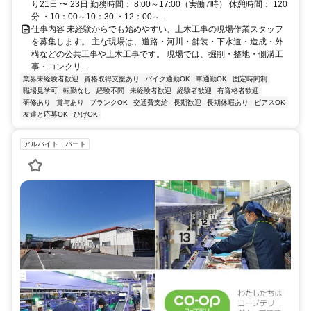
り21日 〜 23日 勤務時間： 8:00～17:00（実働7時） 休憩時間： 120
分 ・10：00～10：30 ・12：00～...
仕事内容 未経験からでも始めやすい、土木工事の現場作業スタッフ
を募集します。 主な現場は、道路・河川・舗装・下水道・造成・外
構などの公共工事や土木工事です。 現場では、掘削・整地・側溝工
事・コンクリ...
業界未経験者歓迎
資格取得支援あり
バイク通勤OK
車通勤OK
固定時間制
職場見学可
転勤なし
経験不問
未経験者歓迎
経験者歓迎
有資格者歓迎
研修あり
賞与あり
ブランクOK
交通費支給
長期歓迎
長期休暇あり
ピアスOK
友達と応募OK
ひげOK
アルバイト・パート