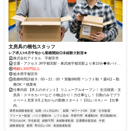
文房具の梱包スタッフ
レア求人✨6月中旬から勤務開始◎未経験大歓迎★
株式会社アイタル 宇都宮市
交通・アクセス JR宇都宮駅・東武南宇都宮駅より車10分◆車バイク
通勤可/ガソリン代支給◆交通費全額支給
時給1,300円以上
栃木県宇都宮市
勤務時間詳細 9：00～21：00 ＊実働8時間 ＊シフト制 ＊週4日～勤
務OK ＊残業有
仕事内容 【求人のポイント】 リニューアルオープン！ 生活雑貨・文
房具・スマホカバーなど 小物ばかり！力仕事なし！ 日勤のみでプラ
イベート充実 8月上旬からの勤務スタート！ 日払いＯＫ♪ ー 【仕事
内...
業界未経験者歓迎
短期（3ヵ月以内）
副業・WワークOK
主婦・主夫歓迎
フリーター歓迎
バイク通勤OK
シフト自由
学歴不問
車通勤OK
即日勤務OK
平日のみOK
学生歓迎
経験不問
未経験者歓迎
交通費全額支給
午前
経験者歓迎
夜間
即日払いOK
有資格者歓迎