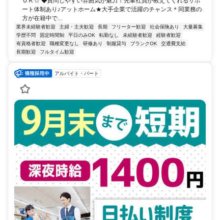
ＯＫ☆ ◆質問しやすい雰囲気が魅力！先輩社員が教えてくれるサポ
ート体制あり♪アットホーム★大手企業で活躍のチャンス＊同業務の
方が在籍中で...
業界未経験者歓迎
主婦・主夫歓迎
長期
フリーター歓迎
社会保険あり
大量募集
学歴不問
固定時間制
平日のみOK
転勤なし
未経験者歓迎
経験者歓迎
有資格者歓迎
職種変更なし
研修あり
制服貸与
ブランクOK
交通費支給
長期歓迎
フルタイム歓迎
アルバイト・パート