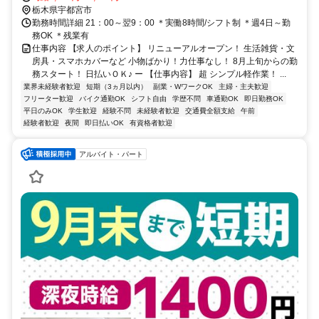
栃木県宇都宮市
勤務時間詳細 21：00～翌9：00 ＊実働8時間/シフト制 ＊週4日～勤
務OK ＊残業有
仕事内容 【求人のポイント】 リニューアルオープン！ 生活雑貨・文
房具・スマホカバーなど 小物ばかり！力仕事なし！ 8月上旬からの勤
務スタート！ 日払いＯＫ♪ ー 【仕事内容】 超 シンプル軽作業！ ...
業界未経験者歓迎
短期（3ヵ月以内）
副業・WワークOK
主婦・主夫歓迎
フリーター歓迎
バイク通勤OK
シフト自由
学歴不問
車通勤OK
即日勤務OK
平日のみOK
学生歓迎
経験不問
未経験者歓迎
交通費全額支給
午前
経験者歓迎
夜間
即日払いOK
有資格者歓迎
アルバイト・パート