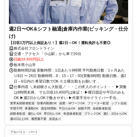
週2日〜OK&シフト融通|倉庫内作業(ピッキング・仕分
け)
【日収1万円以上保証あり！】週2日～OK！運転免許も不要◎
株式会社フロントライン
交通・アクセス 「小山駅」から車で20分
日給10,400円以上
栃木県小山市
勤務時間詳細 実働時間：1日あたり8時間 平均勤務日数：1ヶ月あた
り8日 〜 26日 勤務時間…8：15～17：00(実働8時間) 勤務日数…週2
日～6日内の 希望日数でOK ※土曜出勤をお願いす...
仕事内容 ＼未経験さん大歓迎／ ・・この求人のポイント・・ ▶実働
は8時間未満、 でも日収10,400円は保証！ ▶曜日固定や平日のみも
OK ▶週2日からOKで働きやすい ▶作業手当やドライバー手当...
業界未経験者歓迎
扶養内勤務OK
副業・WワークOK
フリーター歓迎
シフト自由
学歴不問
車通勤OK
固定時間制
平日のみOK
経験不問
未経験者歓迎
経験者歓迎
週払いOK
即日払いOK
有資格者歓迎
ブランクOK
週2・3日からOK
週4日以上OK
履歴書不要
送迎あり
アルバイト・パート