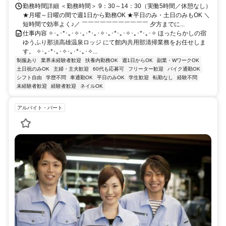
勤務時間詳細 ＜勤務時間＞ 9：30～14：30（実働5時間／休憩なし）
★月曜～日曜の間で週1日から勤務OK ★平日のみ・土日のみもOK ＼
短時間で効率よく♪／ ￣￣￣￣￣￣￣￣￣￣￣ 夕方までに...
仕事内容 ✧･｡･*･｡･✧･｡･*･｡･✧･｡･*･｡･✧･｡･*･｡･✧ ほったらかしの宿
ゆうふり那須高雄温泉ロッジ にて館内共用部清掃業務をお任せしま
す。 ✧･｡･*･｡･✧･｡･*･｡･✧...
制服あり
業界未経験者歓迎
扶養内勤務OK
週1日からOK
副業・WワークOK
土日祝のみOK
主婦・主夫歓迎
60代も応募可
フリーター歓迎
バイク通勤OK
シフト自由
学歴不問
車通勤OK
平日のみOK
学生歓迎
転勤なし
経験不問
未経験者歓迎
経験者歓迎
ネイルOK
アルバイト・パート