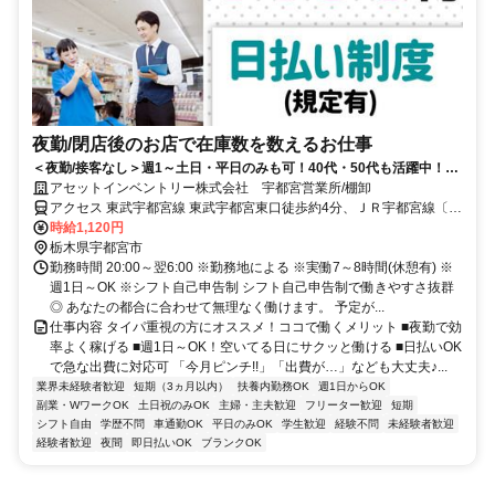
夜勤/閉店後のお店で在庫数を数えるお仕事
＜夜勤/接客なし＞週1～土日・平日のみも可！40代・50代も活躍中！ド
ライバーできる方歓迎！
アセットインベントリー株式会社 宇都宮営業所/棚卸
アクセス 東武宇都宮線 東武宇都宮東口徒歩約4分、ＪＲ宇都宮線〔東
北本線〕・ＪＲ上野東京ライン/ＪＲ湘南新宿ライン 宇都宮西口徒歩
時給1,120円
約23分、ＪＲ東北新幹線 宇都宮西口徒歩約23分 ｢東武宇都宮駅｣西口
栃木県宇都宮市
徒歩3分(営業所)
勤務時間 20:00～翌6:00 ※勤務地による ※実働7～8時間(休憩有) ※
週1日～OK ※シフト自己申告制 シフト自己申告制で働きやすさ抜群
◎ あなたの都合に合わせて無理なく働けます。 予定が...
仕事内容 タイパ重視の方にオススメ！ココで働くメリット ■夜勤で効
率よく稼げる ■週1日～OK！空いてる日にサクッと働ける ■日払いOK
で急な出費に対応可 「今月ピンチ!!」「出費が…」なども大丈夫♪...
業界未経験者歓迎
短期（3ヵ月以内）
扶養内勤務OK
週1日からOK
副業・WワークOK
土日祝のみOK
主婦・主夫歓迎
フリーター歓迎
短期
シフト自由
学歴不問
車通勤OK
平日のみOK
学生歓迎
経験不問
未経験者歓迎
経験者歓迎
夜間
即日払いOK
ブランクOK