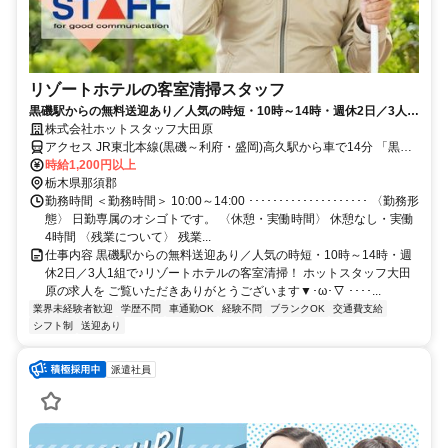
リゾートホテルの客室清掃スタッフ
黒磯駅からの無料送迎あり／人気の時短・10時～14時・週休2日／3人1
組で♪リゾートホテルの客室清掃！
株式会社ホットスタッフ大田原
アクセス JR東北本線(黒磯～利府・盛岡)高久駅から車で14分 「黒田
原駅」から車で15分 「黒磯駅」から車で18分 ●マイカー通勤OK！ ●
時給1,200円以上
自転車・バイク通勤OK！ ●無料駐車場・駐輪場あり♪
栃木県那須郡
････････････････････ ★黒磯駅からの無料送迎バスあり！ ご利用希
勤務時間 ＜勤務時間＞ 10:00～14:00 ････････････････････ 〈勤務形
望の場合はお気軽にご相談ください♪
態〉 日勤専属のオシゴトです。 〈休憩・実働時間〉 休憩なし・実働
4時間 〈残業について〉 残業...
仕事内容 黒磯駅からの無料送迎あり／人気の時短・10時～14時・週
休2日／3人1組で♪リゾートホテルの客室清掃！ ホットスタッフ大田
原の求人を ご覧いただきありがとうございます▼･ω･▽ ････...
業界未経験者歓迎
学歴不問
車通勤OK
経験不問
ブランクOK
交通費支給
シフト制
送迎あり
派遣社員