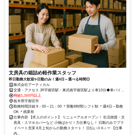
文房具の箱詰め軽作業スタッフ
即日勤務大歓迎✨日勤のみ！週4日～選べる時間◎
株式会社アーティカル
交通・アクセス JR宇都宮駅・東武南宇都宮駅より車10分◆車バイク
通勤可/ガソリン代支給◆交通費全額支給
時給1,300円以上
栃木県宇都宮市
勤務時間詳細 9：00～21：00 ＊実働8時間/シフト制 ＊週4日～勤務
OK ＊残業有
仕事内容 【求人のポイント】 リニューアルオープン！ 生活雑貨・文
房具・スマホカバーなど 小物ばかり！力仕事なし！ 日勤のみでプラ
イベート充実 8月上旬からの勤務スタート！ 日払いＯＫ♪ ー 【仕事
内...