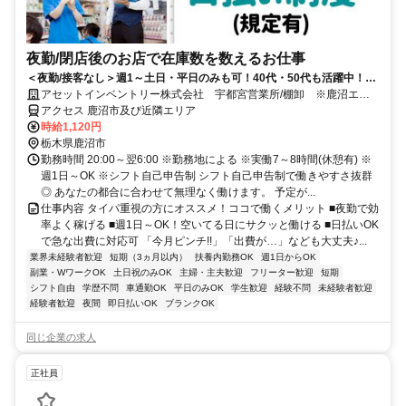
夜勤/閉店後のお店で在庫数を数えるお仕事
＜夜勤/接客なし＞週1～土日・平日のみも可！40代・50代も活躍中！ド
ライバーできる方歓迎！
アセットインベントリー株式会社 宇都宮営業所/棚卸 ※鹿沼エリ
ア管轄
アクセス 鹿沼市及び近隣エリア
時給1,120円
栃木県鹿沼市
勤務時間 20:00～翌6:00 ※勤務地による ※実働7～8時間(休憩有) ※
週1日～OK ※シフト自己申告制 シフト自己申告制で働きやすさ抜群
◎ あなたの都合に合わせて無理なく働けます。 予定が...
仕事内容 タイパ重視の方にオススメ！ココで働くメリット ■夜勤で効
率よく稼げる ■週1日～OK！空いてる日にサクッと働ける ■日払いOK
で急な出費に対応可 「今月ピンチ!!」「出費が…」なども大丈夫♪...
業界未経験者歓迎
短期（3ヵ月以内）
扶養内勤務OK
週1日からOK
副業・WワークOK
土日祝のみOK
主婦・主夫歓迎
フリーター歓迎
短期
シフト自由
学歴不問
車通勤OK
平日のみOK
学生歓迎
経験不問
未経験者歓迎
経験者歓迎
夜間
即日払いOK
ブランクOK
同じ企業の求人
正社員