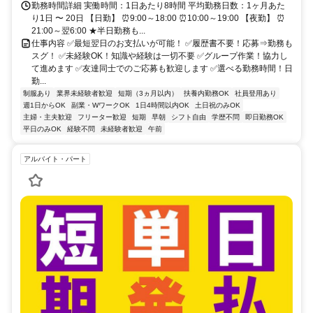
勤務時間詳細 実働時間：1日あたり8時間 平均勤務日数：1ヶ月あた
り1日 〜 20日 【日勤】 ⏰9:00～18:00 ⏰10:00～19:00 【夜勤】 ⏰
21:00～翌6:00 ★半日勤務も...
仕事内容 ✅最短翌日のお支払いが可能！ ✅履歴書不要！応募⇒勤務も
スグ！ ✅未経験OK！知識や経験は一切不要 ✅グループ作業！協力し
て進めます ✅友達同士でのご応募も歓迎します ✅選べる勤務時間！日
勤...
制服あり
業界未経験者歓迎
短期（3ヵ月以内）
扶養内勤務OK
社員登用あり
週1日からOK
副業・WワークOK
1日4時間以内OK
土日祝のみOK
主婦・主夫歓迎
フリーター歓迎
短期
早朝
シフト自由
学歴不問
即日勤務OK
平日のみOK
経験不問
未経験者歓迎
午前
アルバイト・パート