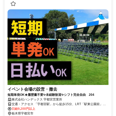
イベント会場の設営・撤去
短期単発OK★履歴書不要✨未経験歓迎✨シフト完全自由 204
株式会社ハンデックス 宇都宮営業所
交通・アクセス 「宇都宮駅」から徒歩15分、LRT「駅東公園前」か
ら徒歩5分
日給9,200円以上
栃木県宇都宮市