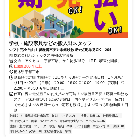
学校・施設家具などの搬入出スタッフ
シフト完全自由！履歴書不要✨未経験歓迎✨短期単発OK 204
株式会社ハンデックス 宇都宮営業所
交通・アクセス 「宇都宮駅」から徒歩15分、LRT「駅東公園前」か
ら徒歩5分
日給9,200円以上
栃木県宇都宮市
勤務時間詳細 実働時間：1日あたり8時間 平均勤務日数：1ヶ月あた
り1日 〜 20日 【日勤】 ⏰9:00～18:00 ⏰10:00～19:00 【夜勤】 ⏰
21:00～翌6:00 ★半日勤務も...
仕事内容 ✅最短翌日のお支払いが可能！ ✅履歴書不要！応募⇒勤務も
スグ！ ✅未経験OK！知識や経験は一切不要 ✅グループ作業！協力し
て進めます ✅友達同士でのご応募も歓迎します ✅選べる勤務時間！日
勤...
制服あり
業界未経験者歓迎
短期（3ヵ月以内）
扶養内勤務OK
社員登用あり
週1日からOK
副業・WワークOK
1日4時間以内OK
土日祝のみOK
主婦・主夫歓迎
フリーター歓迎
短期
早朝
シフト自由
学歴不問
即日勤務OK
平日のみOK
経験不問
未経験者歓迎
午前