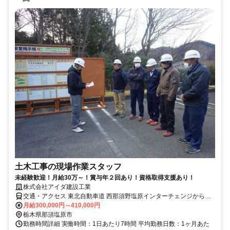
土木工事の現場作業スタッフ
未経験歓迎！月給30万～！賞与年２回あり！資格取得支援あり！
株式会社アイダ建設工業
交通・アクセス 東北自動車道 西那須野塩原インターチェンジから車
で5分
月給300,000円～410,000円
栃木県那須塩原市
勤務時間詳細 実働時間：1日あたり7時間 平均勤務日数：1ヶ月あた