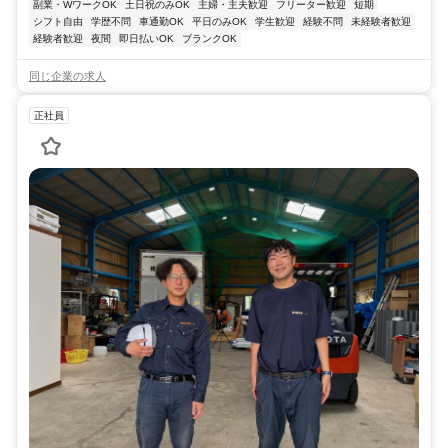
副業・WワークOK
土日祝のみOK
主婦・主夫歓迎
フリーター歓迎
短期
シフト自由
学歴不問
車通勤OK
平日のみOK
学生歓迎
経験不問
未経験者歓迎
経験者歓迎
夜間
即日払いOK
ブランクOK
同じ企業の求人
正社員