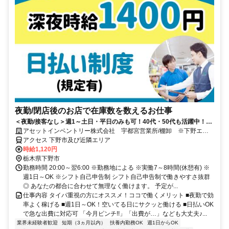
夜勤/閉店後のお店で在庫数を数えるお仕事
＜夜勤/接客なし＞週1～土日・平日のみも可！40代・50代も活躍中！ド
ライバーできる方歓迎！
アセットインベントリー株式会社 宇都宮営業所/棚卸 ※下野エリ
ア管轄
アクセス 下野市及び近隣エリア
時給1,120円
栃木県下野市
勤務時間 20:00～翌6:00 ※勤務地による ※実働7～8時間(休憩有) ※
週1日～OK ※シフト自己申告制 シフト自己申告制で働きやすさ抜群
◎ あなたの都合に合わせて無理なく働けます。 予定が...
仕事内容 タイパ重視の方にオススメ！ココで働くメリット ■夜勤で効
率よく稼げる ■週1日～OK！空いてる日にサクッと働ける ■日払いOK
で急な出費に対応可 「今月ピンチ!!」「出費が…」なども大丈夫♪...
業界未経験者歓迎
短期（3ヵ月以内）
扶養内勤務OK
週1日からOK