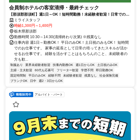
会員制ホテルの客室清掃・最終チェック
【那須郡那須町】週1日～OK！短時間勤務！未経験者歓迎！日常での経
験も活かせる清掃のお仕事です！
ミライスタッフ
時給1,300円～1,400円
栃木県那須郡
勤務時間 10:30～14:30(清掃終わり次第) ※残業なし
仕事内容 週1日～勤務OK！ 平日のみOK！土日祝のみもOK！ 短時間
でのお仕事です。 家事の延長として日常の培ってきたスキルが活か
せるお仕事です。 経験を活かすことはもちろんのこと、未経験者の
方も歓...
制服あり
業界未経験者歓迎
扶養内勤務OK
週1日からOK
土日祝のみOK
主婦・主夫歓迎
60代も応募可
フリーター歓迎
学歴不問
即日勤務OK
固定時間制
平日のみOK
経験不問
未経験者歓迎
残業なし
社会保険完備
ブランクOK
日中
週2・3日からOK
アルバイト・パート