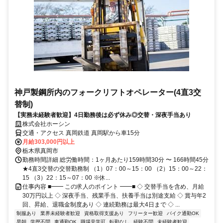
神戸製鋼所内のフォークリフトオペレーター(4直3交
替制)
【実務未経験者歓迎】4日勤務後は必ず休み◎交替・深夜手当あり
株式会社ホーシン
交通・アクセス 真岡鉄道 真岡駅から車15分
月給303,000円以上
栃木県真岡市
勤務時間詳細 総労働時間：1ヶ月あたり159時間30分 〜 166時間45分
★4直3交替の交替勤務制 （1）07：00～15：00 （2）15：00～22：
15 （3）22：15～07：00 ※休...
仕事内容 ■━━ この求人のポイント ━━■ ◇ 交替手当を含め、月給
30万円以上 ◇ 深夜手当、残業手当、扶養手当は別途支給 ◇ 賞与年2
回、昇給、退職金制度あり ◇ 連続勤務は最大4日まで ◇ ...
制服あり
業界未経験者歓迎
資格取得支援あり
フリーター歓迎
バイク通勤OK
早朝
学歴不問
車通勤OK
職場見学可
転勤なし
経験不問
未経験者歓迎