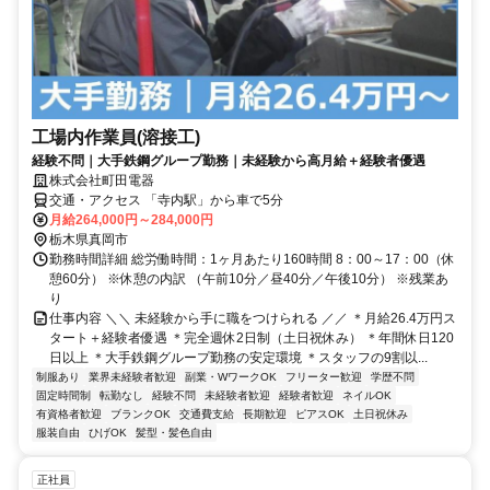
工場内作業員(溶接工)
経験不問｜大手鉄鋼グループ勤務｜未経験から高月給＋経験者優遇
株式会社町田電器
交通・アクセス 「寺内駅」から車で5分
月給264,000円～284,000円
栃木県真岡市
勤務時間詳細 総労働時間：1ヶ月あたり160時間 8：00～17：00（休
憩60分） ※休憩の内訳 （午前10分／昼40分／午後10分） ※残業あ
り
仕事内容 ＼＼ 未経験から手に職をつけられる ／／ ＊月給26.4万円ス
タート＋経験者優遇 ＊完全週休2日制（土日祝休み） ＊年間休日120
日以上 ＊大手鉄鋼グループ勤務の安定環境 ＊スタッフの9割以...
制服あり
業界未経験者歓迎
副業・WワークOK
フリーター歓迎
学歴不問
固定時間制
転勤なし
経験不問
未経験者歓迎
経験者歓迎
ネイルOK
有資格者歓迎
ブランクOK
交通費支給
長期歓迎
ピアスOK
土日祝休み
服装自由
ひげOK
髪型・髪色自由
正社員