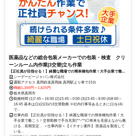
医薬品などの総合包装メーカーでの包装・検査 クリ
ーンルーム内作業|3交替|立ち作業
【正社員が目指せる！】綺麗な職場での簡単梱包作業！大手企業で働こ
う！交替勤務で手当充実(*^-^*)◎将来を見据えながら働ける…長期安
シーデーピージャパン株式会社
定…
通勤アクセス 真岡鉄道真岡線 真岡駅より車で15分
時給1,300円～1,625円
栃木県真岡市
勤務時間 (1)7:45～16:00 (2)15:45～0:00 (3)23:45～8:00 (4)8:00～
16:45 基本は(1)(2)(3)の3交替勤務 ※社内行事等あるときに(1)を(4)
で...
仕事内容 【正社員が目指せる！】綺麗な職場での簡単梱包作業！大
手企業で働こう！交替勤務で手当充実(*^-^*)◎将来を見据えながら働
ける…長期安定… ＜仕事内容＞【イチオシ案件】 医薬品を製造して
いる...