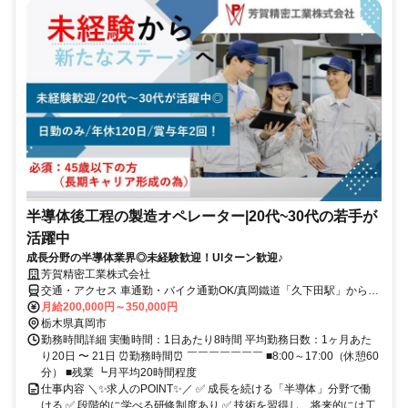
半導体後工程の製造オペレーター|20代~30代の若手が
活躍中
成長分野の半導体業界◎未経験歓迎！UIターン歓迎♪
芳賀精密工業株式会社
交通・アクセス 車通勤・バイク通勤OK/真岡鐵道「久下田駅」から徒
歩15分
月給200,000円～350,000円
栃木県真岡市
勤務時間詳細 実働時間：1日あたり8時間 平均勤務日数：1ヶ月あた
り20日 〜 21日 ⏰勤務時間⏰ ￣￣￣￣￣￣￣ ■8:00～17:00（休憩60
分） ■残業 ┗月平均20時間程度
仕事内容 ＼✨求人のPOINT✨／ ✅ 成長を続ける「半導体」分野で働
ける ✅ 段階的に学べる研修制度あり ✅ 技術を習得し、将来的には工