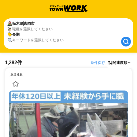
栃木県
栃木県
真岡市
真岡市
職種を選択してください
長期
長期
キーワードを選択してください
1,282件
条件保存
関連度順
派遣社員