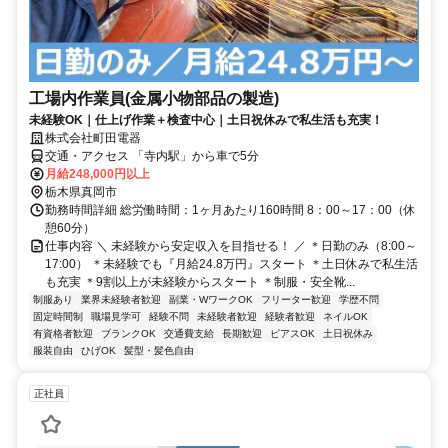
工場内作業員(金属小物部品の製造)
未経験OK｜仕上げ作業＋検査中心｜土日祝休みで私生活も充実！
株式会社町田電器
交通・アクセス 「寺内駅」から車で5分
月給248,000円以上
栃木県真岡市
勤務時間詳細 総労働時間：1ヶ月あたり160時間 8：00～17：00（休
憩60分）
仕事内容 ＼ 未経験から安定収入を目指せる！ ／ ＊日勤のみ（8:00～
17:00） ＊未経験でも『月給24.8万円』スタート ＊土日休みで私生活
も充実 ＊9割以上が未経験からスタート ＊制服・安全靴...
制服あり
業界未経験者歓迎
副業・WワークOK
フリーター歓迎
学歴不問
固定時間制
職場見学可
経験不問
未経験者歓迎
経験者歓迎
ネイルOK
有資格者歓迎
ブランクOK
交通費支給
長期歓迎
ピアスOK
土日祝休み
服装自由
ひげOK
髪型・髪色自由
正社員