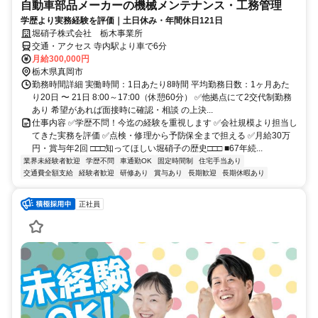
自動車部品メーカーの機械メンテナンス・工務管理
学歴より実務経験を評価｜土日休み・年間休日121日
堀硝子株式会社 栃木事業所
交通・アクセス 寺内駅より車で6分
月給300,000円
栃木県真岡市
勤務時間詳細 実働時間：1日あたり8時間 平均勤務日数：1ヶ月あた
り20日 〜 21日 8:00～17:00（休憩60分） ✅他拠点にて2交代制勤務
あり 希望があれば面接時に確認・相談 の上決...
仕事内容 ✅学歴不問！今迄の経験を重視します ✅会社規模より担当し
てきた実務を評価 ✅点検・修理から予防保全まで担える ✅月給30万
円・賞与年2回 □□□知ってほしい堀硝子の歴史□□□ ■67年続...
業界未経験者歓迎
学歴不問
車通勤OK
固定時間制
住宅手当あり
交通費全額支給
経験者歓迎
研修あり
賞与あり
長期歓迎
長期休暇あり
正社員