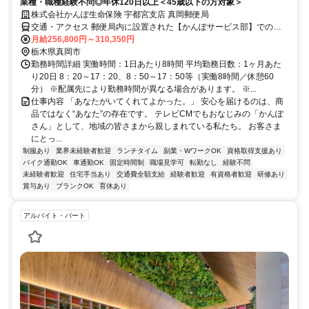
業種・職種経験不問◎年休120日以上＜45歳以下の方対象＞
株式会社かんぽ生命保険 宇都宮支店 真岡郵便局
交通・アクセス 郵便局内に設置された【かんぽサービス部】での勤
務となります
月給256,800円～310,350円
栃木県真岡市
勤務時間詳細 実働時間：1日あたり8時間 平均勤務日数：1ヶ月あた
り20日 8：20～17：20、8：50～17：50等（実働8時間／休憩60
分） ※配属先により勤務時間が異なる場合があります。 ※...
仕事内容 「あなたがいてくれてよかった。」 安心を届けるのは、商
品ではなく“あなた”の存在です。 テレビCMでもおなじみの「かんぽ
さん」として、地域の皆さまから親しまれている私たち。 お客さま
にとっ...
制服あり
業界未経験者歓迎
ランチタイム
副業・WワークOK
資格取得支援あり
バイク通勤OK
車通勤OK
固定時間制
職場見学可
転勤なし
経験不問
未経験者歓迎
住宅手当あり
交通費全額支給
経験者歓迎
有資格者歓迎
研修あり
賞与あり
ブランクOK
育休あり
アルバイト・パート