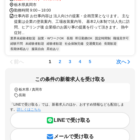
栃木県真岡市
勤務時間 9:00～18:00
仕事内容 お仕事内容は 法人向けの提案・企画営業となります。 主な
提案は企業の塗装案内、工場改装案内等。 基本2人体制で法人先に訪
問、ヒアリング後 企業様のお困り事の提案を行って頂きます。 熱中
症対...
業界未経験者歓迎
副業・WワークOK
長期
即日勤務OK
固定時間制
職場見学可
経験不問
未経験者歓迎
経験者歓迎
社会保険完備
交通費支給
長期歓迎
長期休暇あり
服装自由
昇給あり
前へ
次へ
1
2
3
4
5
この条件の新着求人を受け取る
栃木県 / 真岡市
長期
「LINEで受け取る」では、新着求人のほか、おすすめ情報なども配信しま
す。
詳しくはこちら
LINEで受け取る
メールで受け取る