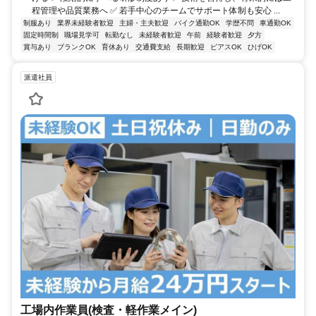
程管理や品質業務へ ✅ 若手中心のチームでサポート体制も安心 ...
制服あり
業界未経験者歓迎
主婦・主夫歓迎
バイク通勤OK
学歴不問
車通勤OK
固定時間制
職場見学可
転勤なし
未経験者歓迎
午前
経験者歓迎
夕方
賞与あり
ブランクOK
育休あり
交通費支給
長期歓迎
ピアスOK
ひげOK
派遣社員
工場内作業員(検査・軽作業メイン)