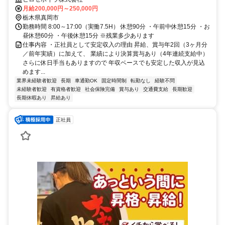
月給200,000円～250,000円
栃木県真岡市
勤務時間 8:00～17:00（実働7.5H） 休憩90分 ・午前中休憩15分 ・お
昼休憩60分 ・午後休憩15分 ※残業多少あります
仕事内容 ・正社員として安定収入の理由 昇給、賞与年2回（3ヶ月分
／前年実績）に加えて、 業績により決算賞与あり（4年連続支給中）
さらに休日手当もありますので 年収ベースでも安定した収入が見込
めます...
業界未経験者歓迎
長期
車通勤OK
固定時間制
転勤なし
経験不問
未経験者歓迎
有資格者歓迎
社会保険完備
賞与あり
交通費支給
長期歓迎
長期休暇あり
昇給あり
正社員