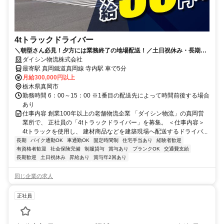
4tトラックドライバー
＼朝型さん必見！夕方には業務終了の地場配送！／土日祝休み・長期休
暇もあり、ご家庭のある方も安心！
ダイシン物流株式会社
最寄駅 真岡鐵道真岡線 寺内駅 車で5分
月給300,000円以上
栃木県真岡市
勤務時間 6：00～15：00 ※1番目の配送先によって時間前後する場合
あり
仕事内容 創業100年以上の老舗物流企業 「ダイシン物流」の真岡営
業所で、 正社員の「4tトラックドライバー」を募集。 ＜仕事内容＞
4tトラックを使用し、 建材商品などを建築現場へ配送するドライバ...
長期
バイク通勤OK
車通勤OK
固定時間制
住宅手当あり
経験者歓迎
有資格者歓迎
社会保険完備
制服貸与
賞与あり
ブランクOK
交通費支給
長期歓迎
土日祝休み
昇給あり
賞与年2回あり
同じ企業の求人
正社員