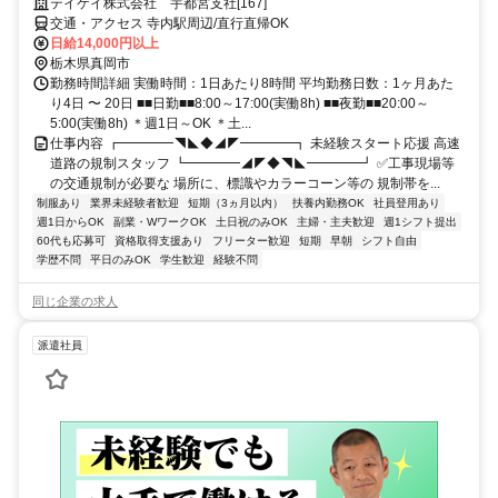
テイケイ株式会社 宇都宮支社[167]
交通・アクセス 寺内駅周辺/直行直帰OK
日給14,000円以上
栃木県真岡市
勤務時間詳細 実働時間：1日あたり8時間 平均勤務日数：1ヶ月あた
り4日 〜 20日 ■■日勤■■8:00～17:00(実働8h) ■■夜勤■■20:00～
5:00(実働8h) ＊週1日～OK ＊土...
仕事内容 ┏━━━━◥◣◆◢◤━━━━┓ 未経験スタート応援 高速
道路の規制スタッフ ┗━━━━◢◤◆◥◣━━━━┛ ✅工事現場等
の交通規制が必要な 場所に、標識やカラーコーン等の 規制帯を...
制服あり
業界未経験者歓迎
短期（3ヵ月以内）
扶養内勤務OK
社員登用あり
週1日からOK
副業・WワークOK
土日祝のみOK
主婦・主夫歓迎
週1シフト提出
60代も応募可
資格取得支援あり
フリーター歓迎
短期
早朝
シフト自由
学歴不問
平日のみOK
学生歓迎
経験不問
同じ企業の求人
派遣社員