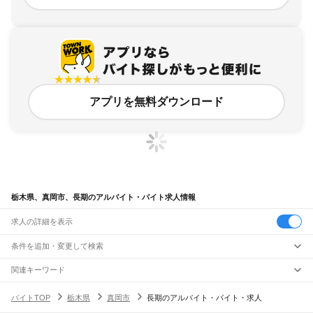
アプリを無料ダウンロード
栃木県、真岡市、長期のアルバイト・バイト求人情報
求人の詳細を表示
条件を追加・変更して検索
市区町村を追加・変更
関連キーワード
完全在宅ワーク 全国
シール貼り 在宅
現在地周辺
ガチャガチャ
犬カフェ
栃木県
駅を追加・変更
バイトTOP
栃木県
真岡市
長期のアルバイト・バイト・求人
栃木県
すべて
宇都宮市
足利市
栃木市
佐野市
鹿沼市
日光市
小山市
真岡市
大田原市
矢板市