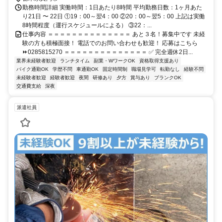
勤務時間詳細 実働時間：1日あたり8時間 平均勤務日数：1ヶ月あた
り21日 〜 22日 ①19：00～翌4：00 ②20：00～翌5：00 上記は実働
8時間程度（運行スケジュールによる） ③22：...
仕事内容 ＝＝＝＝＝＝＝＝＝＝＝＝＝＝ あと３名！募集中です 未経
験の方も積極面接！ 電話でのお問い合わせも歓迎！ 応募はこちら
⏩0285815270 ＝＝＝＝＝＝＝＝＝＝＝＝＝＝ ✅ 完全週休2日...
業界未経験者歓迎
ランチタイム
副業・WワークOK
資格取得支援あり
バイク通勤OK
学歴不問
車通勤OK
固定時間制
職場見学可
転勤なし
経験不問
未経験者歓迎
経験者歓迎
夜間
研修あり
夕方
賞与あり
ブランクOK
交通費支給
深夜
派遣社員