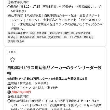
栃木県真岡市
勤務時間 8:15～17:15（実働8時間／休憩60分） ※残業ほぼなし（月
5時間程度）
仕事内容 【未経験歓迎】自動車部品のルート配送・顧客様サポート
スタッフ｜ノルマなし｜創業昭和21年の安定企業 【アピールポイン
ト】 ✅未経験歓迎！営業職や配送スタッフの経験がなくても安心の同
行研修あ...
業界未経験者歓迎
長期
車通勤OK
固定時間制
経験不問
未経験者歓迎
研修あり
社会保険完備
賞与あり
交通費支給
日中
土日祝休み
昇給あり
賞与年2回あり
正社員
自動車用ガラス周辺部品メーカーのラインリーダー候
補
⭐未経験でも月給23万円スタート⭐土日休み＆年間休日121日
堀硝子株式会社 栃木事業所
交通・アクセス 寺内駅より車で6分
月給230,000円
栃木県真岡市
勤務時間詳細 実働時間：1日あたり8時間 平均勤務日数：1ヶ月あた
り21日 〜 23日 8:00～17:00（実働8時間／休憩60分） ※月平均残業
時間：10～20時間 OJT期間中は定時退社が中...