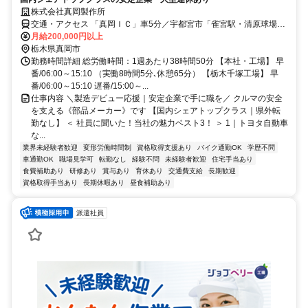
株式会社真岡製作所
交通・アクセス 「真岡ＩＣ」車5分／宇都宮市「雀宮駅・清原球場」
より車17分
月給200,000円以上
栃木県真岡市
勤務時間詳細 総労働時間：1週あたり38時間50分 【本社・工場】 早
番/06:00～15:10 （実働8時間5分､休憩65分） 【栃木千塚工場】 早
番/06:00～15:10 遅番/15:00～...
仕事内容 ＼製造デビュー応援｜安定企業で手に職を／ クルマの安全
を支える《部品メーカー》です 【国内シェアトップクラス｜県外転
勤なし】 ＜ 社員に聞いた！当社の魅力ベスト3！ ＞ 1｜トヨタ自動車
な...
業界未経験者歓迎
変形労働時間制
資格取得支援あり
バイク通勤OK
学歴不問
車通勤OK
職場見学可
転勤なし
経験不問
未経験者歓迎
住宅手当あり
食費補助あり
研修あり
賞与あり
育休あり
交通費支給
長期歓迎
資格取得手当あり
長期休暇あり
昼食補助あり
派遣社員