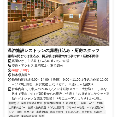
温浴施設レストランの調理仕込み・厨房スタッフ
開店時間までは仕込み、開店後は調理のお仕事です！経験不問◎
真岡いがしら温泉 おふろcafé いちごの湯
交通・アクセス 真岡駅より車で15分
時給1,070円
栃木県真岡市
勤務時間詳細 9:00～14:00 【詳細】 9:00～11:00は仕込み作業 11:00
～14:00は調理・厨房業務 となります。 ※週2日～勤務OK！
仕事内容 ＼＼求人のPOINT／／ ✅未経験スタート大歓迎！ └丁寧な
教えで安心です♪ ✅朝9時からの勤務で快適！ └お昼過ぎにサクッと退
勤✨ ✅オシャレな施設で勤務！ └リニューアルしたきれいな職...
制服あり
業界未経験者歓迎
扶養内勤務OK
社員登用あり
副業・WワークOK
土日祝のみOK
主婦・主夫歓迎
60代も応募可
フリーター歓迎
バイク通勤OK
シフト自由
学歴不問
車通勤OK
職場見学可
平日のみOK
学生歓迎
転勤なし
経験不問
未経験者歓迎
午前