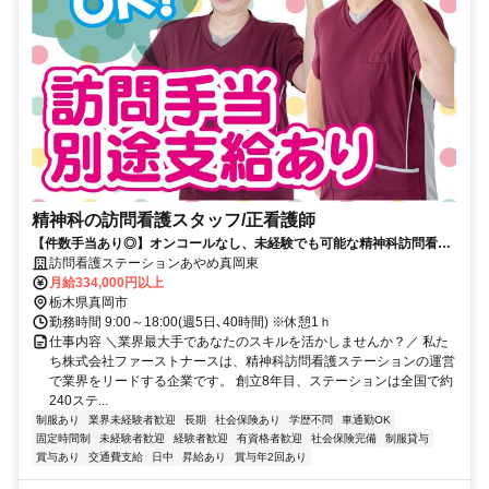
精神科の訪問看護スタッフ/正看護師
【件数手当あり◎】オンコールなし、未経験でも可能な精神科訪問看護
ステーション。正看護師募集
訪問看護ステーションあやめ真岡東
月給334,000円以上
栃木県真岡市
勤務時間 9:00～18:00(週5日､40時間) ※休憩1ｈ
仕事内容 ＼業界最大手であなたのスキルを活かしませんか？／ 私た
ち株式会社ファーストナースは、精神科訪問看護ステーションの運営
で業界をリードする企業です。 創立8年目、ステーションは全国で約
240ステ...
制服あり
業界未経験者歓迎
長期
社会保険あり
学歴不問
車通勤OK
固定時間制
未経験者歓迎
経験者歓迎
有資格者歓迎
社会保険完備
制服貸与
賞与あり
交通費支給
日中
昇給あり
賞与年2回あり