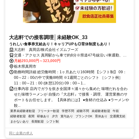
大志軒での接客調理│未経験OK_33
うれしい食事券支給あり！キャリアUPも◎育休制度もあり！
大志軒 真岡店/株式会社イズムフーズ
交通・アクセス 真岡駅から車で約8分※県道47号線沿い/車通勤、自
転車通勤、バイク通勤可！交通費支給
月給293,000円～323,000円
栃木県真岡市
勤務時間詳細 総労働時間：1ヶ月あたり160時間 【シフト制】 09：
00～22：00の中で実働8時間 ※1週間ごとのシフト ［シフト例］
11：00～21：00 (休憩120分) 09：00～1...
仕事内容 店内でガラを炊き全国津々浦々から集めた 味噌だれを合わ
せた味噌ラーメンが 自慢の『大志軒』で接客・調理、 運営業務のサ
ポートをお任せします。 【具体的には】 ●食材の仕込み ●ラーメンや
餃...
業界未経験者歓迎
フリーター歓迎
学歴不問
経験不問
未経験者歓迎
午前
経験者歓迎
夜間
研修あり
夕方
賞与あり
ブランクOK
育休あり
交通費支給
まかないあり
長期歓迎
シフト制
同じ企業の求人