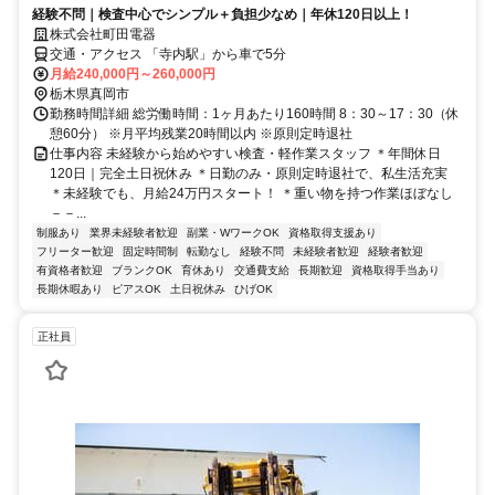
経験不問｜検査中心でシンプル＋負担少なめ｜年休120日以上！
株式会社町田電器
交通・アクセス 「寺内駅」から車で5分
月給240,000円～260,000円
栃木県真岡市
勤務時間詳細 総労働時間：1ヶ月あたり160時間 8：30～17：30（休
憩60分） ※月平均残業20時間以内 ※原則定時退社
仕事内容 未経験から始めやすい検査・軽作業スタッフ ＊年間休日
120日｜完全土日祝休み ＊日勤のみ・原則定時退社で、私生活充実
＊未経験でも、月給24万円スタート！ ＊重い物を持つ作業ほぼなし
－－...
制服あり
業界未経験者歓迎
副業・WワークOK
資格取得支援あり
フリーター歓迎
固定時間制
転勤なし
経験不問
未経験者歓迎
経験者歓迎
有資格者歓迎
ブランクOK
育休あり
交通費支給
長期歓迎
資格取得手当あり
長期休暇あり
ピアスOK
土日祝休み
ひげOK
正社員