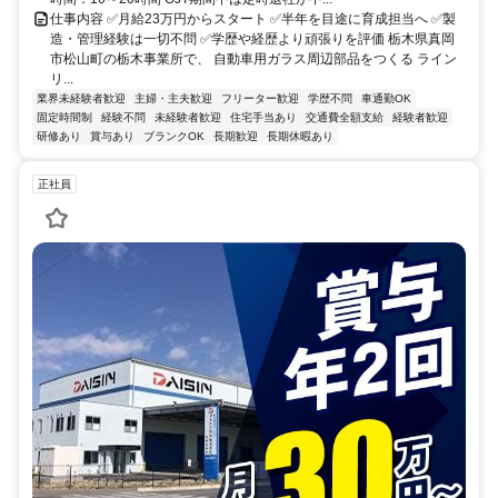
仕事内容 ✅月給23万円からスタート ✅半年を目途に育成担当へ ✅製
造・管理経験は一切不問 ✅学歴や経歴より頑張りを評価 栃木県真岡
市松山町の栃木事業所で、 自動車用ガラス周辺部品をつくる ライン
リ...
業界未経験者歓迎
主婦・主夫歓迎
フリーター歓迎
学歴不問
車通勤OK
固定時間制
経験不問
未経験者歓迎
住宅手当あり
交通費全額支給
経験者歓迎
研修あり
賞与あり
ブランクOK
長期歓迎
長期休暇あり
正社員