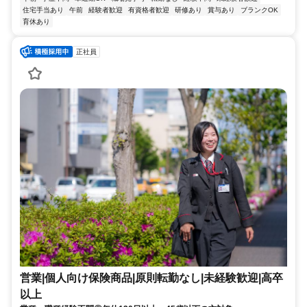
住宅手当あり
午前
経験者歓迎
有資格者歓迎
研修あり
賞与あり
ブランクOK
育休あり
正社員
営業|個人向け保険商品|原則転勤なし|未経験歓迎|高卒
以上