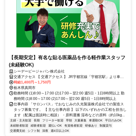
【長期安定】有名な貼る医薬品を作る軽作業スタッフ
(未経験OK)
シーデーピージャパン株式会社
交通アクセス 【 交通アクセス 】 JR宇都宮線「宇都宮駅」より車で
20分 ※無料駐車場完備・マイカー通勤OK 就業先住所：栃木県宇都宮
時給1,400円～1,750円
市清原工業団地23-8 小山市／野木町／下野市／結城市／栃木市／佐
栃木県真岡市
野市／足利市／宇都宮 宇都宮駅／岡本駅／宝積寺駅／氏家駅／雀宮
勤務時間 (1)8:00～17:00 (2)17:00～翌2:00 週5日・1日8時間以上 勤
駅／石橋駅 鹿沼駅／新鹿沼駅／小山駅／自治医大駅／石橋駅／栃木
務時間 (1)8:00～17:00 (2)17:00～翌2:00 週5日・1日8時間以上
駅 などからお仕事お探しの方、通勤の方多数いらっしゃいます！
仕事内容 「サロンパス」でおなじみの久光製薬株式会社での製造ス
タッフ募集です。 【 主な仕事内容 】 以下のいずれかの工程を担当し
ます（配属は面談時に相談） ・原料運搬 湿布などの原料（約10kg...
主婦・主夫歓迎
長期
フリーター歓迎
早朝
大量募集
車通勤OK
平日のみOK
未経験者歓迎
経験者歓迎
週払いOK
有資格者歓迎
研修あり
制服貸与
交通費支給
シフト制
深夜
週4日以上OK