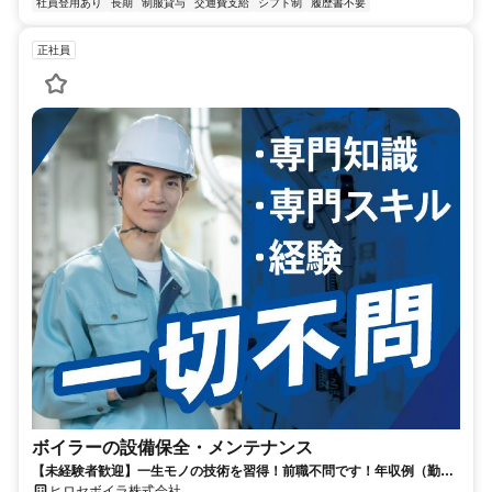
社員登用あり
長期
制服貸与
交通費支給
シフト制
履歴書不要
正社員
ボイラーの設備保全・メンテナンス
【未経験者歓迎】一生モノの技術を習得！前職不問です！年収例（勤続
2年27歳）526万円
ヒロセボイラ株式会社