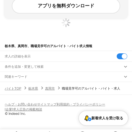
アプリを無料ダウンロード
栃木県、真岡市、職場見学可のアルバイト・バイト求人情報
求人の詳細を表示
条件を追加・変更して検索
市区町村を追加・変更
関連キーワード
栃木県 真岡市 工場正社員
栃木県 真岡市 在宅ワーク
栃木県 真岡市 就労支援
栃木県
駅を追加・変更
バイトTOP
栃木県
真岡市
職場見学可のアルバイト・バイト・求人
栃木県 真岡市 自由出勤
栃木県 真岡市 日勤
栃木県
すべて
宇都宮市
足利市
栃木市
佐野市
鹿沼市
日光市
小山市
真岡市
大田原市
矢板市
職種を追加・変更
JR東北本線(黒磯～利府・盛岡)
那須塩原市
さくら市
那須烏山市
下野市
河内郡
上都賀郡
芳賀郡
下都賀郡
塩谷郡
黒磯駅
高久駅
黒田原駅
豊原駅
飲食・フードサービス
那須郡
ヘルプ・お問い合わせ
サイトマップ
利用規約・プライバシーポリシー
特徴を追加・変更
飲食・フードサービス
すべて
[企業]求人広告の掲載相談
宇都宮線
ホールスタッフ
キッチンスタッフ
皿洗い・洗い場
精肉・鮮魚加工
給食調理
人気
野木駅
間々田駅
小山駅
小金井駅
自治医大駅
石橋駅
雀宮駅
宇都宮駅
岡本駅
宝積寺駅
雇用形態を追加・変更
新着求人を受け取る
パン屋（ベーカリー）
フードカウンター販売員
バー（BAR）・バーテンダー
日払いOK
高校生歓迎
学生歓迎
深夜の仕事
髪型・髪色自由
ひげOK
ネイルOK
氏家駅
蒲須坂駅
片岡駅
矢板駅
野崎駅
西那須野駅
那須塩原駅
黒磯駅
飲食店補助（開店・閉店準備）
飲食店（店長・マネージャー）
ピアスOK
アルバイト・パート
履歴書不要
オープニングスタッフ
留学生・外国人活躍中
都道府県を変更
営業・販売
JR烏山線
勤務期間
正社員