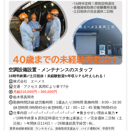
空調設備設置・メンテナンスのスタッフ
16時半終業✅土日祝休！未経験歓迎✨年収ＵＰも叶えられる！
株式会社 エーメス
交通・アクセス 真岡ICより車で7分
月給210,000円～360,000円
栃木県真岡市
勤務時間詳細 総労働時間：1週あたり38時間 勤務時間：8:00～16:30
(休憩時間 0時間45分) 休憩時間／12：00～12：45 実働7時間45分
仕事内容 ─┘─┘─┘─┘─┘─┘─┘─┘─┘ ▼働きやすい理由＆魅力▼
✅16時半終業＆原則定時退社で夕食は家族と！ ✅完全週休二日制（土
日祝）✨年間休日114日！ ✅26期連続黒字経営✨転...
業界未経験者歓迎
ランチタイム
資格取得支援あり
バイク通勤OK
学歴不問