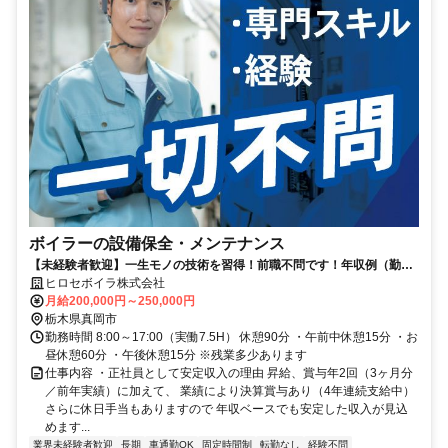
ボイラーの設備保全・メンテナンス
【未経験者歓迎】一生モノの技術を習得！前職不問です！年収例（勤続
2年27歳）526万円
ヒロセボイラ株式会社
月給200,000円～250,000円
栃木県真岡市
勤務時間 8:00～17:00（実働7.5H） 休憩90分 ・午前中休憩15分 ・お
昼休憩60分 ・午後休憩15分 ※残業多少あります
仕事内容 ・正社員として安定収入の理由 昇給、賞与年2回（3ヶ月分
／前年実績）に加えて、 業績により決算賞与あり（4年連続支給中）
さらに休日手当もありますので 年収ベースでも安定した収入が見込
めます...
業界未経験者歓迎
長期
車通勤OK
固定時間制
転勤なし
経験不問