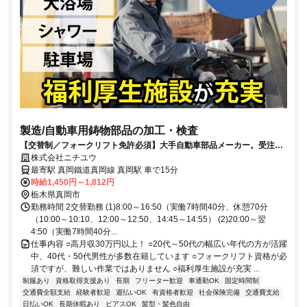
製造/自動車用鋳物部品の加工・検査
【交替制／フォークリフト免許必須】大手自動車部品メーカー。受注安
定しており、長期就業可能です！
株式会社ニチユウ
最寄駅 真岡鐵道真岡線 真岡駅 車で15分
時給1,450円～1,812円
栃木県真岡市
勤務時間 2交替勤務 (1)8:00～16:50（実働7時間40分、休憩70分
（10:00～10:10、12:00～12:50、14:45～14:55） (2)20:00～翌
4:50（実働7時間40分...
仕事内容 ○高月収30万円以上！ ○20代～50代の幅広い年代の方が活躍
中、40代・50代男性が多数在籍しています ○フォークリフト資格が必
須ですが、難しい作業ではありません ○福利厚生施設が充実 ...
制服あり
資格取得支援あり
長期
フリーター歓迎
車通勤OK
固定時間制
交通費全額支給
経験者歓迎
週払いOK
有資格者歓迎
社会保険完備
交通費支給
日払いOK
長期休暇あり
ピアスOK
髪型・髪色自由