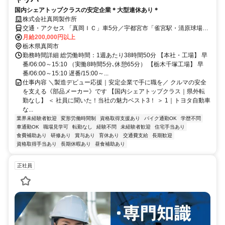
国内シェアトップクラスの安定企業＊大型連休あり＊
株式会社真岡製作所
交通・アクセス 「真岡ＩＣ」車5分／宇都宮市「雀宮駅・清原球場」
より車17分
月給200,000円以上
栃木県真岡市
勤務時間詳細 総労働時間：1週あたり38時間50分 【本社・工場】 早
番/06:00～15:10 （実働8時間5分､休憩65分） 【栃木千塚工場】 早
番/06:00～15:10 遅番/15:00～...
仕事内容 ＼製造デビュー応援｜安定企業で手に職を／ クルマの安全
を支える《部品メーカー》です 【国内シェアトップクラス｜県外転
勤なし】 ＜ 社員に聞いた！当社の魅力ベスト3！ ＞ 1｜トヨタ自動車
な...
業界未経験者歓迎
変形労働時間制
資格取得支援あり
バイク通勤OK
学歴不問
車通勤OK
職場見学可
転勤なし
経験不問
未経験者歓迎
住宅手当あり
食費補助あり
研修あり
賞与あり
育休あり
交通費支給
長期歓迎
資格取得手当あり
長期休暇あり
昼食補助あり
正社員