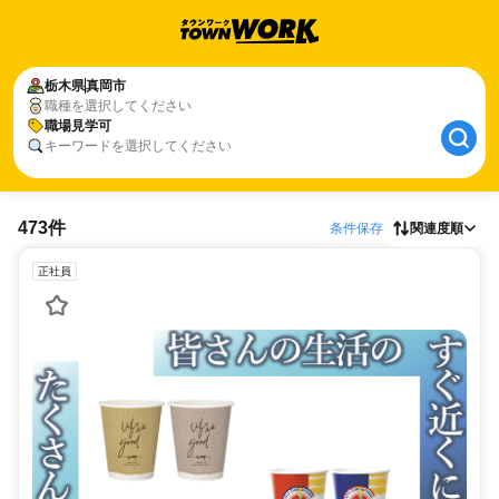
栃木県
真岡市
職種を選択してください
職場見学可
キーワードを選択してください
473件
条件保存
関連度順
正社員