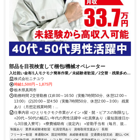
部品を目視検査して梱包/機械オペレーター
入社祝い金有/1人モクモク簡単作業／未経験者歓迎／2交替・残業多め／
社員寮完備／月収例33万円以上
株式会社ニチユウ
時給1,500円～1,875円
栃木県真岡市
勤務時間 2交替勤務 (1)8:00～16:50（実働7時間50分、休憩12:00～
13:00） (2)20:00～翌4:50（実働7時間50分、休憩2:00～3:00） 残業
あり（月想定残業時間：...
仕事内容 ○ひとりモクモク作業がメイン ○髪・髭・ピアスの制限なし
○20代～50代の幅広い年代の男性活躍中 ○社員寮あり（最短面接日か
ら3日後入寮可） ○寮費補助有（規定内） ○皆勤手当有（毎月、規...
制服あり
業界未経験者歓迎
社員登用あり
資格取得支援あり
長期
フリーター歓迎
車通勤OK
固定時間制
未経験者歓迎
交通費全額支給
週払いOK
社会保険完備
交通費支給
シフト制
日払いOK
長期休暇あり
ピアスOK