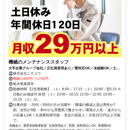
機械のメンテナンススタッフ
大手企業グループ会社／正社員登用あり／寮対応OK／未経験OK／土日
休み／幅広い年代の方が活躍中
株式会社ニチユウ
時給1,400円～1,750円
栃木県真岡市
勤務時間 【2交替勤務】 （１）8:00～ 17:15 （２）20:00～翌5:15 ※
日勤のみ相談可 休憩 （１）10:00～10:15､12:00～12:45､15:00～
15:15 （２）22...
仕事内容 ・20代～50代の方が活躍中 ・職場の構成人員は男性が7
割、女性が3割 ・和やかな雰囲気で働きやすい環境が人気 ・遠方から
の応募もOK！社員寮利用可能 ・安定の高収入！月収28万円以上可能
で...
制服あり
業界未経験者歓迎
社員登用あり
長期
給料前払いOK
車通勤OK