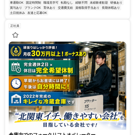
車通勤OK
固定時間制
職場見学可
転勤なし
経験不問
未経験者歓迎
研修あり
賞与あり
ブランクOK
育休あり
交通費支給
資格取得手当あり
長期休暇あり
土日祝休み
友達と応募OK
正社員
倉庫内でのフォークリフトオペレーター