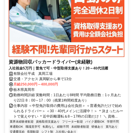
資源物回収パッカードライバー(未経験)
入社祝金5万円｜普免で可・中型取得支援あり！20～40代活躍
有限会社平成 真岡工場
交通・アクセス 真岡駅から車で13分
月給250,000円～400,000円
栃木県真岡市
勤務時間詳細 実働時間：1日あたり8時間 平均勤務日数：1ヶ月あた
り22日 8：00～17：00（残業1時間程度あり）
仕事内容 ＜中型免許取得の費用は会社負担＞ ＜普通免許だけで始め
られるドライバー＞ ＜30・40代メインに活躍中！＞ ＊決まったルー
トで覚えやすい ＊近中距離運転＆8～17時の日勤だけ！ ＼ 資格...
業界未経験者歓迎
資格取得支援あり
フリーター歓迎
バイク通勤OK
学歴不問
車通勤OK
職場見学可
転勤なし
経験不問
未経験者歓迎
研修あり
賞与あり
交通費支給
長期歓迎
シフト制
入社祝い金あり