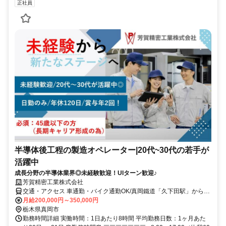
正社員
半導体後工程の製造オペレーター|20代~30代の若手が
活躍中
成長分野の半導体業界◎未経験歓迎！UIターン歓迎♪
芳賀精密工業株式会社
交通・アクセス 車通勤・バイク通勤OK/真岡鐵道「久下田駅」から徒
歩15分
月給200,000円～350,000円
栃木県真岡市
勤務時間詳細 実働時間：1日あたり8時間 平均勤務日数：1ヶ月あた