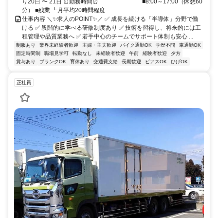
り20日 〜 21日 ⏰勤務時間⏰ ￣￣￣￣￣￣￣ ■8:00～17:00（休憩60
分） ■残業 ┗月平均20時間程度
仕事内容 ＼✨求人のPOINT✨／ ✅ 成長を続ける「半導体」分野で働
ける ✅ 段階的に学べる研修制度あり ✅ 技術を習得し、将来的には工
程管理や品質業務へ ✅ 若手中心のチームでサポート体制も安心 ...
制服あり
業界未経験者歓迎
主婦・主夫歓迎
バイク通勤OK
学歴不問
車通勤OK
固定時間制
職場見学可
転勤なし
未経験者歓迎
午前
経験者歓迎
夕方
賞与あり
ブランクOK
育休あり
交通費支給
長期歓迎
ピアスOK
ひげOK
正社員