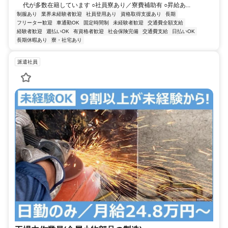
代が多数在籍しています ○社員寮あり／寮費補助有 ○昇給あ...
制服あり
業界未経験者歓迎
社員登用あり
資格取得支援あり
長期
フリーター歓迎
車通勤OK
固定時間制
未経験者歓迎
交通費全額支給
経験者歓迎
週払いOK
有資格者歓迎
社会保険完備
交通費支給
日払いOK
長期休暇あり
寮・社宅あり
派遣社員