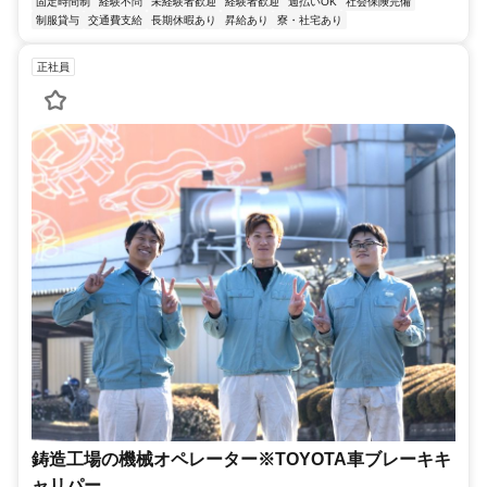
固定時間制
経験不問
未経験者歓迎
経験者歓迎
週払いOK
社会保険完備
制服貸与
交通費支給
長期休暇あり
昇給あり
寮・社宅あり
正社員
鋳造工場の機械オペレーター※TOYOTA車ブレーキキ
ャリパー