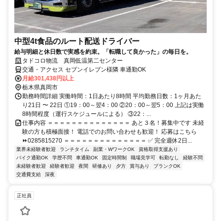
中型4t食品のルート配送ドライバー
給与明細と休日数で実感を約束。「転職して良かった」の毎日を。
タドコロ物流 真岡低温第二センター
交通・アクセス セブンイレブン様隣 車通勤OK
月給301,438円以上
栃木県真岡市
勤務時間詳細 実働時間：1日あたり8時間 平均勤務日数：1ヶ月あた
り21日 〜 22日 ①19：00～翌4：00 ②20：00～翌5：00 上記は実働
8時間程度（運行スケジュールによる） ③22：...
仕事内容 ＝＝＝＝＝＝＝＝＝＝＝＝＝＝ あと３名！募集中です 未経
験の方も積極面接！ 電話でのお問い合わせも歓迎！ 応募はこちら
⏩0285815270 ＝＝＝＝＝＝＝＝＝＝＝＝＝＝ ✅ 完全週休2日...
業界未経験者歓迎
ランチタイム
副業・WワークOK
資格取得支援あり
バイク通勤OK
学歴不問
車通勤OK
固定時間制
職場見学可
転勤なし
経験不問
未経験者歓迎
経験者歓迎
夜間
研修あり
夕方
賞与あり
ブランクOK
交通費支給
深夜
正社員