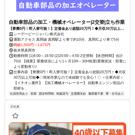
自動車部品の加工・機械オペレーター|2交替|立ち作業
【寮費0円！即入寮可能！】定着金あり総額20万円！◆月収30万以上可
能◆◇簡単作業なので未経験でも安心！◇
シーデーピージャパン株式会社
通勤アクセス 真岡線 真岡駅より車で約10分、真岡ICより車で5分
時給1,500円～1,875円
栃木県真岡市
勤務時間 (1)8:00～16:50 (2)20:00～4:50 2交替制 【休憩時間】合計
70分 【残業】業務状況により1ヶ月10H～30H程度(業務状況・部署に
より変動有り)
仕事内容 【寮費0円！即入寮可能！】定着金あり総額20万円！◆月収
30万以上可能◆◇簡単作業なので未経験でも安心！◇ ＜仕事内容＞
【イチオシ案件】 【加工機械オペレーター】 自動車エンジン部品の
部材を...
社員登用あり
長期
固定時間制
制服貸与
交通費支給
履歴書不要
寮・社宅あり
正社員