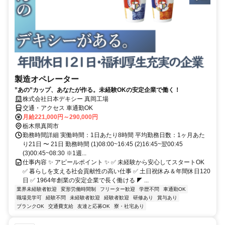
製造オペレーター
”あの”カップ、あなたが作る。未経験OKの安定企業で働く！
株式会社日本デキシー 真岡工場
交通・アクセス 車通勤OK
月給221,000円～290,000円
栃木県真岡市
勤務時間詳細 実働時間：1日あたり8時間 平均勤務日数：1ヶ月あた
り21日 〜 21日 勤務時間 (1)08:00~16:45 (2)16:45~翌00:45
(3)00:45~08:30 ※1週...
仕事内容 ✨ アピールポイント ✨ ✅ 未経験から安心してスタートOK
✅ 暮らしを支える社会貢献性の高い仕事 ✅ 土日祝休み＆年間休日120
日 ✅ 1964年創業の安定企業で長く働ける ◤ ...
業界未経験者歓迎
変形労働時間制
フリーター歓迎
学歴不問
車通勤OK
職場見学可
経験不問
未経験者歓迎
経験者歓迎
研修あり
賞与あり
ブランクOK
交通費支給
友達と応募OK
寮・社宅あり