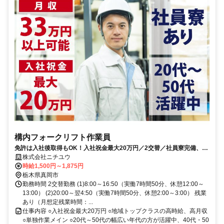
構内フォークリフト作業員
免許は入社後取得もOK！入社祝金最大20万円／2交替／社員寮完備、寮
費補助あり／月収例33万円以上
株式会社ニチユウ
時給1,500円～1,875円
栃木県真岡市
勤務時間 2交替勤務 (1)8:00～16:50（実働7時間50分、休憩12:00～
13:00） (2)20:00～翌4:50（実働7時間50分、休憩2:00～3:00） 残業
あり（月想定残業時間：...
仕事内容 ○入社祝金最大20万円 ○地域トップクラスの高時給、高月収
○単独作業メイン ○20代～50代の幅広い年代の方が活躍中、40代・50