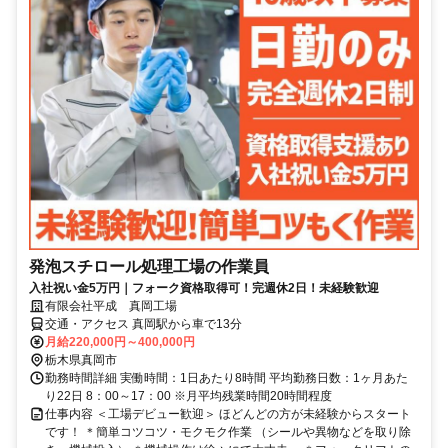
発泡スチロール処理工場の作業員
入社祝い金5万円｜フォーク資格取得可！完週休2日！未経験歓迎
有限会社平成 真岡工場
交通・アクセス 真岡駅から車で13分
月給220,000円～400,000円
栃木県真岡市
勤務時間詳細 実働時間：1日あたり8時間 平均勤務日数：1ヶ月あた
り22日 8：00～17：00 ※月平均残業時間20時間程度
仕事内容 ＜工場デビュー歓迎＞ ほどんどの方が未経験からスタート
です！ ＊簡単コツコツ・モクモク作業 （シールや異物などを取り除