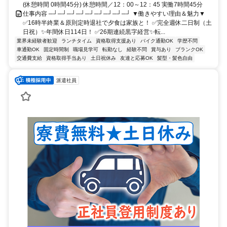
(休憩時間 0時間45分) 休憩時間／12：00～12：45 実働7時間45分
仕事内容 ─┘─┘─┘─┘─┘─┘─┘─┘─┘ ▼働きやすい理由＆魅力▼
✅16時半終業＆原則定時退社で夕食は家族と！ ✅完全週休二日制（土
日祝）✨年間休日114日！ ✅26期連続黒字経営✨転...
業界未経験者歓迎
ランチタイム
資格取得支援あり
バイク通勤OK
学歴不問
車通勤OK
固定時間制
職場見学可
転勤なし
経験不問
賞与あり
ブランクOK
交通費支給
資格取得手当あり
土日祝休み
友達と応募OK
髪型・髪色自由
派遣社員