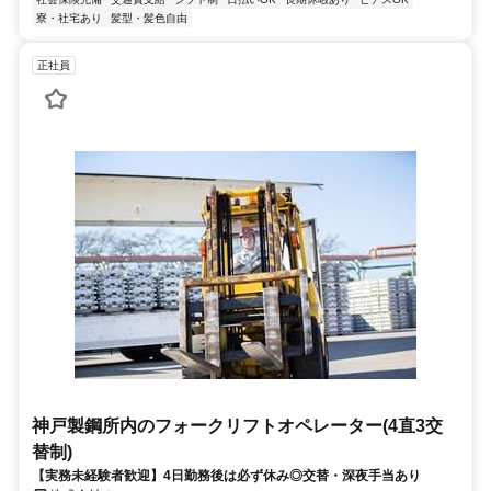
寮・社宅あり
髪型・髪色自由
正社員
神戸製鋼所内のフォークリフトオペレーター(4直3交
替制)
【実務未経験者歓迎】4日勤務後は必ず休み◎交替・深夜手当あり