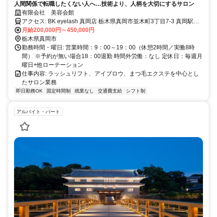
人間関係で転職したくない人へ…技術より、人柄を大切にするサロン
有限会社 美容会館
アクセス: BK eyelash 真岡店 栃木県真岡市並木町3丁目7-3 真岡駅よ
月給200,000円～450,000円
り車で約5分 無料駐車場完備
栃木県真岡市
勤務時間・曜日: 営業時間：9：00～19：00（休憩2時間／実働8時
間） ※予約が無い場合18：00退勤 時間外労働：なし 定休日：毎週月
曜日+他ローテーション
仕事内容: ラッシュリフト、アイブロウ、まつ毛エクステを中心とし
たサロン業務
即日勤務OK
固定時間制
残業なし
交通費支給
シフト制
アルバイト・パート