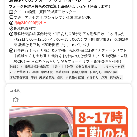
フォーク免許お持ちの方歓迎！頑張りはしっかり評価します！
タドコロ物流 真岡低温第二センター
交通・アクセス セブンイレブン様隣 車通勤OK
月給240,000円以上
栃木県真岡市
勤務時間詳細 実働時間：1日あたり8時間 平均勤務日数：1ヶ月あた
り22日 3:00～12:00・4：00～13：00のシフト制 ※実働8h・休憩1時
間 残業は月平均で30時間程です。 ▶バリバリ...
仕事内容 しっかり稼げる⚡早朝からお昼頃には終了⚡ フォークリフト
未経験の方も大歓迎！ 免許をお持ちの方は優遇！ ／ 🌟 無資格・未経
験OK！🌟 お給料をもらいながらフォークリフト免許取得も可能！ ...
制服あり
業界未経験者歓迎
主婦・主夫歓迎
資格取得支援あり
フリーター歓迎
バイク通勤OK
早朝
学歴不問
車通勤OK
職場見学可
転勤なし
経験不問
未経験者歓迎
午前
経験者歓迎
夜間
有資格者歓迎
研修あり
夕方
賞与あり
正社員