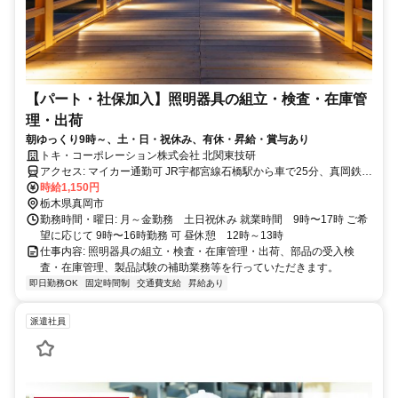
【パート・社保加入】照明器具の組立・検査・在庫管
理・出荷
朝ゆっくり9時～、土・日・祝休み、有休・昇給・賞与あり
トキ・コーポレーション株式会社 北関東技研
アクセス: マイカー通勤可 JR宇都宮線石橋駅から車で25分、真岡鉄道
真岡駅から車で3分
時給1,150円
栃木県真岡市
勤務時間・曜日: 月～金勤務 土日祝休み 就業時間 9時〜17時 ご希
望に応じて 9時〜16時勤務 可 昼休憩 12時～13時
仕事内容: 照明器具の組立・検査・在庫管理・出荷、部品の受入検
査・在庫管理、製品試験の補助業務等を行っていただきます。
即日勤務OK
固定時間制
交通費支給
昇給あり
派遣社員