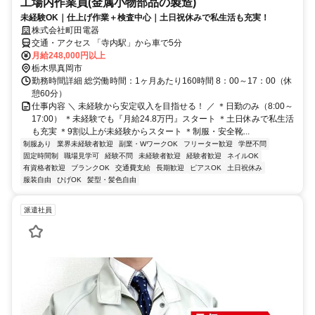
工場内作業員(金属小物部品の製造)
未経験OK｜仕上げ作業＋検査中心｜土日祝休みで私生活も充実！
株式会社町田電器
交通・アクセス 「寺内駅」から車で5分
月給248,000円以上
栃木県真岡市
勤務時間詳細 総労働時間：1ヶ月あたり160時間 8：00～17：00（休
憩60分）
仕事内容 ＼ 未経験から安定収入を目指せる！ ／ ＊日勤のみ（8:00～
17:00） ＊未経験でも『月給24.8万円』スタート ＊土日休みで私生活
も充実 ＊9割以上が未経験からスタート ＊制服・安全靴...
制服あり
業界未経験者歓迎
副業・WワークOK
フリーター歓迎
学歴不問
固定時間制
職場見学可
経験不問
未経験者歓迎
経験者歓迎
ネイルOK
有資格者歓迎
ブランクOK
交通費支給
長期歓迎
ピアスOK
土日祝休み
服装自由
ひげOK
髪型・髪色自由
派遣社員