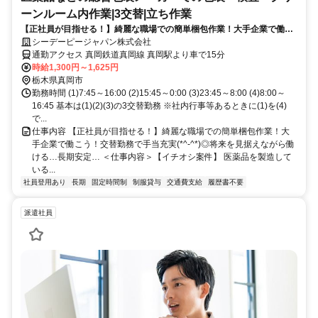
ーンルーム内作業|3交替|立ち作業
【正社員が目指せる！】綺麗な職場での簡単梱包作業！大手企業で働こ
う！交替勤務で手当充実(*^-^*)◎将来を見据えながら働ける…長期安
シーデーピージャパン株式会社
定…
通勤アクセス 真岡鉄道真岡線 真岡駅より車で15分
時給1,300円～1,625円
栃木県真岡市
勤務時間 (1)7:45～16:00 (2)15:45～0:00 (3)23:45～8:00 (4)8:00～
16:45 基本は(1)(2)(3)の3交替勤務 ※社内行事等あるときに(1)を(4)
で...
仕事内容 【正社員が目指せる！】綺麗な職場での簡単梱包作業！大
手企業で働こう！交替勤務で手当充実(*^-^*)◎将来を見据えながら働
ける…長期安定… ＜仕事内容＞【イチオシ案件】 医薬品を製造して
いる...
社員登用あり
長期
固定時間制
制服貸与
交通費支給
履歴書不要
派遣社員