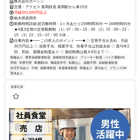
株式会社ホーシン
交通・アクセス 真岡鉄道 真岡駅から車15分
月給303,000円以上
栃木県真岡市
勤務時間詳細 総労働時間：1ヶ月あたり159時間30分 〜 166時間45分
★4直3交替の交替勤務制 （1）07：00～15：00 （2）15：00～22：
15 （3）22：15～07：00 ※休...
仕事内容 ■━━ この求人のポイント ━━■ ◇ 交替手当を含め、月給
30万円以上 ◇ 深夜手当、残業手当、扶養手当は別途支給 ◇ 賞与年2
回、昇給、退職金制度あり ◇ 連続勤務は最大4日まで ◇ ...
制服あり
業界未経験者歓迎
資格取得支援あり
フリーター歓迎
バイク通勤OK
早朝
学歴不問
車通勤OK
職場見学可
転勤なし
経験不問
未経験者歓迎
住宅手当あり
午前
経験者歓迎
有資格者歓迎
研修あり
賞与あり
ブランクOK
育休あり
派遣社員