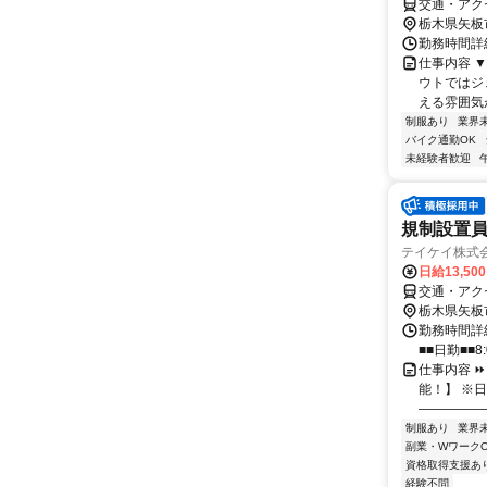
交通・アク
栃木県矢板
勤務時間詳細
仕事内容 
ウトではジ
える雰囲気
制服あり
業界
バイク通勤OK
未経験者歓迎
規制設置員
テイケイ株式会
日給13,50
交通・アク
栃木県矢板
勤務時間詳細
■■日勤■■8:
仕事内容 ⏩
能！】 ※日
―――――
制服あり
業界
副業・WワークO
資格取得支援あ
経験不問