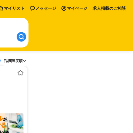
マイリスト
メッセージ
マイページ
求人掲載のご相談
存
関連度順