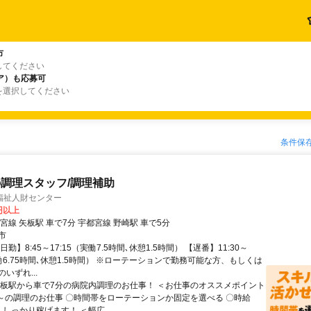
市
してください
ア）も応募可
を選択してください
条件保
調理スタッフ/調理補助
福祉人財センター
0円以上
宮線 矢板駅 車で7分 宇都宮線 野崎駅 車で5分
市
勤】8:45～17:15（実働7.5時間､休憩1.5時間） 【遅番】11:30～
実働6.75時間､休憩1.5時間） ※ローテーションで勤務可能な方、もしくは
いずれ...
矢板駅から車で7分の病院内調理のお仕事！ ＜お仕事のオススメポイント
日～の調理のお仕事 〇時間帯をローテーションか固定を選べる 〇時給
～、しっかり稼げます！ ＜幅広...