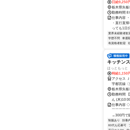
日給9,250
栃木県矢板
勤務時間 8:0
仕事内容 
・直行直帰
っても1日分
業界未経験者歓
学歴不問
車通勤
有資格者歓迎
キッチン
ほっともっと 
時給1,150
アクセス 
宇都宮線〔
都宮線〔東
栃木県矢板
より徒歩1
勤務時間 【勤
ん (木)10:00
仕事内容 
￣￣￣￣￣
→300円で
制服あり
扶養
60代も応募可