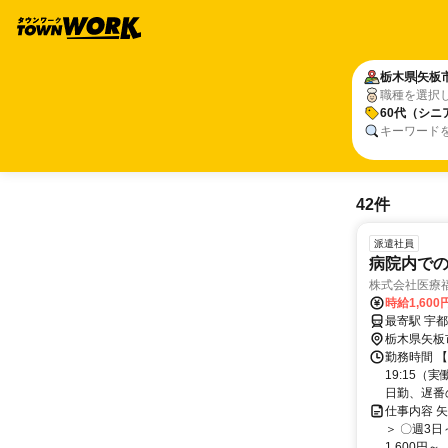
栃木県
矢板
職種を選択
60代（シニ
キーワード
42件
派遣社員
病院内での
株式会社医療
時給1,60
最寄駅 宇都
栃木県矢板
勤務時間 【日
19:15（
日勤、遅番の
仕事内容 
＞ 〇週3
1,600円