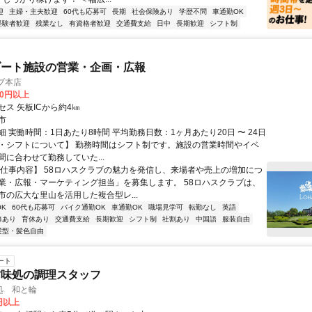
迎
主婦・主夫歓迎
60代も応募可
長期
社会保険あり
学歴不問
車通勤OK
経験者歓迎
残業なし
有資格者歓迎
交通費支給
日中
長期歓迎
シフト制
ゾート施設の営業・企画・広報
ブ本店
00円以上
ス 矢板ICから約4㎞
市
 実働時間：1日あたり8時間 平均勤務日数：1ヶ月あたり20日 〜 24日
・シフトについて】 勤務時間はシフト制です。施設の営業時間やイベ
間に合わせて勤務していた...
【仕事内容】 58ロハスクラブの魅力を発信し、来場者や売上の増加につ
業・広報・マーケティング担当」を募集します。 58ロハスクラブは、
市の広大な里山を活用した複合型レ...
K
60代も応募可
バイク通勤OK
車通勤OK
職場見学可
転勤なし
英語
修あり
育休あり
交通費支給
長期歓迎
シフト制
社割あり
中国語
服装自由
髪型・髪色自由
ート
甘味処の調理スタッフ
処 和と輪
0円以上