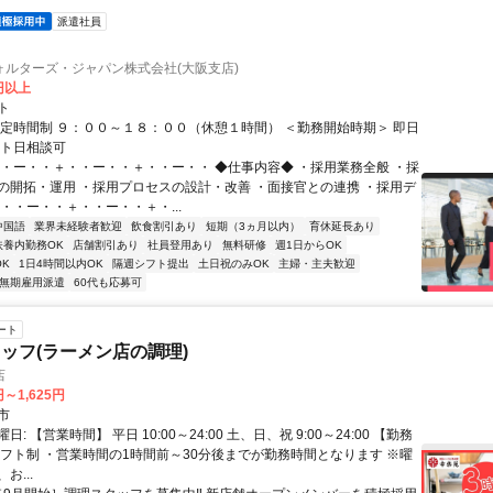
派遣社員
ォルターズ・ジャパン株式会社(大阪支店)
0円以上
ト
固定時間制 ９：００～１８：００（休憩１時間） ＜勤務開始時期＞ 即日
ート日相談可
・・ー・・＋・・ー・・＋・・ー・・ ◆仕事内容◆ ・採用業務全般 ・採
の開拓・運用 ・採用プロセスの設計・改善 ・面接官との連携 ・採用デ
・・ー・・＋・・ー・・＋・...
中国語
業界未経験者歓迎
飲食割引あり
短期（3ヵ月以内）
育休延長あり
扶養内勤務OK
店舗割引あり
社員登用あり
無料研修
週1日からOK
K
1日4時間以内OK
隔週シフト提出
土日祝のみOK
主婦・主夫歓迎
無期雇用派遣
60代も応募可
ート
ッフ(ラーメン店の調理)
店
円～1,625円
市
: 【営業時間】 平日 10:00～24:00 土、日、祝 9:00～24:00 【勤務
シフト制 ・営業時間の1時間前～30分後までが勤務時間となります ※曜
お...