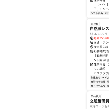
仕事内容:
中です✋️ 
子、チャーハ
シフト自由
即
正社員
自然派レス
58ロハスクラ
月給253,6
交通・アクセ
栃木県矢板
勤務時間詳細
【勤務時間
ント開催時
仕事内容 
ツの調理、
ハスクラブ
制服あり
60代
有資格者歓迎
寮・社宅あり
契約社員
交通警備
東洋ワークセ