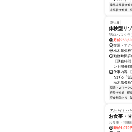
業界未経験者歓
未経験者歓迎
正社員
体験型リ
58ロハスクラ
月給253,6
交通・アクセ
栃木県矢板
勤務時間詳細
【勤務時間
ント開催時
仕事内容 
なげる「営
栃木県矢板
副業・WワークO
経験者歓迎
研
昼食補助あり
アルバイト・パ
お食事・
お食事・甘味
時給1,07