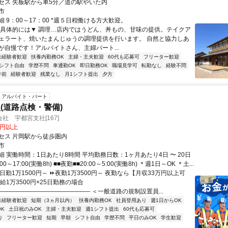
セス 矢板駅から車5分／道の駅やいた内
市
 9：00～17：00 *週５日程働ける方大歓迎。
▼具体的には▼ 調理…店内ではうどん、丼もの、甘味の提供。テイクア
ェラート、焼いたまんじゅうの調理提供を行います。 自然と協力しあ
が自慢です！アルバイトさん、主婦パート...
未経験者歓迎
扶養内勤務OK
主婦・主夫歓迎
60代も応募可
フリーター歓迎
シフト自由
学歴不問
車通勤OK
即日勤務OK
職場見学可
転勤なし
経験不問
午前
経験者歓迎
残業なし
月1シフト提出
夕方
アルバイト・パート
(道路点検・警備)
社 宇都宮支社[167]
0円以上
セス 片岡駅から徒歩圏内
市
 実働時間：1日あたり8時間 平均勤務日数：1ヶ月あたり4日 〜 20日
00～17:00(実働8h) ■■夜勤■■20:00～5:00(実働8h) ＊週1日～OK ＊土...
日勤1万1500円～ ⏩夜勤1万3500円～ 夜勤なら【月収33万円以上可
給1万3500円×25日勤務の場合
――――――――――――――― ＜一般道路の規制設置員...
未経験者歓迎
短期（3ヵ月以内）
扶養内勤務OK
社員登用あり
週1日からOK
K
土日祝のみOK
主婦・主夫歓迎
週1シフト提出
60代も応募可
り
フリーター歓迎
短期
早朝
シフト自由
学歴不問
平日のみOK
学生歓迎