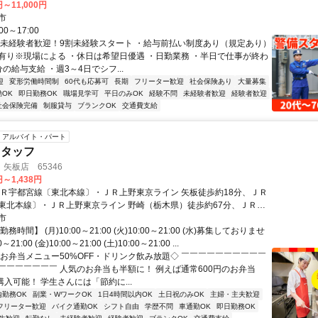
円～11,000円
市
0～17:00
・未経験者歓迎！9割未経験スタート ・給与前払い制度あり（規定あり）
有り※現場による ・休日は希望日優遇 ・日勤業務 ・半日で仕事が終わ
の給与支給 ・週3～4日でシフ...
迎
変形労働時間制
60代も応募可
長期
フリーター歓迎
社会保険あり
大量募集
OK
即日勤務OK
職場見学可
平日のみOK
経験不問
未経験者歓迎
経験者歓迎
社会保険完備
制服貸与
ブランクOK
交通費支給
アルバイト・パート
スタッフ
矢板店 65346
円～1,438円
ＪＲ宇都宮線〔東北本線〕・ＪＲ上野東京ライン 矢板徒歩約18分、ＪＲ
東北本線〕・ＪＲ上野東京ライン 野崎（栃木県）徒歩約67分、ＪＲ宇
北本線〕・ＪＲ上野東京ライン 片岡徒歩約90分 【電車】JR「矢板駅」
市
0分
務時間】 (月)10:00～21:00 (火)10:00～21:00 (水)募集しておりませ
～21:00 (金)10:00～21:00 (土)10:00～21:00 ...
◇お弁当メニュー50%OFF・ドリンク飲み放題◇ ￣￣￣￣￣￣￣￣￣￣
￣￣￣￣￣￣￣ 人気のお弁当も半額に！ 例えば通常600円のお弁当
購入可能！ 学生さんには「節約に...
内勤務OK
副業・WワークOK
1日4時間以内OK
土日祝のみOK
主婦・主夫歓迎
フリーター歓迎
バイク通勤OK
シフト自由
学歴不問
車通勤OK
即日勤務OK