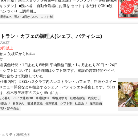
 ［9月開始］調理スタッフを募集中‼ 新店舗オープンメンバーを積極採用
【キッチン】 ■洗い場 …自動食洗器にお皿を セットするだけでOK ■餃
ンづくり …調理機...
日勤務OK
週2・3日からOK
シフト制
トラン・カフェの調理人(シェフ、パティシエ)
ブ本店
00円以上
ス 矢板ICから約4㎞
市
 実働時間：1日あたり8時間 平均勤務日数：1ヶ月あたり20日 〜 24日
・シフトについて】 勤務時間はシフト制です。施設の営業時間やイベ
間に合わせて勤務していた...
【仕事内容】 58ロハスクラブ内のレストラン・カフェで、料理やスイー
メニュー開発などを担当するシェフ・パティシエを募集します。 58ロ
は、栃木県矢板市の広大な里山にあ...
も応募可
バイク通勤OK
車通勤OK
職場見学可
経験者歓迎
残業なし
研修あり
育休あり
交通費支給
長期歓迎
シフト制
社割あり
服装自由
髪型・髪色自由
員
キュリティ株式会社