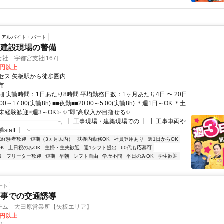
アルバイト・パート
や建設現場の警備
社 宇都宮支社[167]
0円以上
セス 矢板駅から徒歩圏内
市
 実働時間：1日あたり8時間 平均勤務日数：1ヶ月あたり4日 〜 20日
00～17:00(実働8h) ■■夜勤■■20:00～5:00(実働8h) ＊週1日～OK ＊土...
未経験歓迎×週3～OK✨ ✨”即”高収入が目指せる✨
━━━━━━━━━━╮ ┃ 工事現場・建築現場での ┃ ┃ 工事車両や
staff ┃ ╰━━━━━━━━━━━━...
未経験者歓迎
短期（3ヵ月以内）
扶養内勤務OK
社員登用あり
週1日からOK
K
土日祝のみOK
主婦・主夫歓迎
週1シフト提出
60代も応募可
り
フリーター歓迎
短期
早朝
シフト自由
学歴不問
平日のみOK
学生歓迎
ート
工事での交通誘導
テム 大田原営業所【矢板エリア】
0円以上