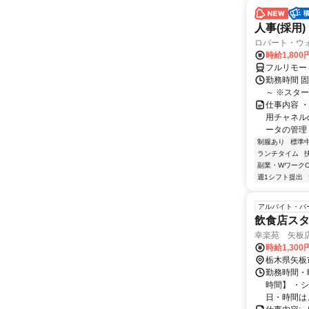
人事(採用)
ロバート・ウ
時給1,80
フルリモー
勤務時間 
～ ※スタ
仕事内容 
用チャネル
ータの管理 
制服あり
標準
ランチタイム
副業・WワークO
週1シフト提出
アルバイト・パ
飲食店スタ
幸楽苑 矢板
時給1,300
栃木県矢板
勤務時間・曜日
時間】 ・
日・時間は、