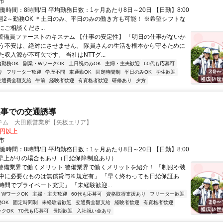
市
働時間：8時間/日 平均勤務日数：1ヶ月あたり8日～20日 【日勤】8:00
 ＊週2～勤務OK ＊土日のみ、平日のみの働き方も可能！ ※希望シフトな
ご相談くださ...
■警備員ファーストのキステム 【仕事の安定性】 「明日の仕事がないか
う不安は、絶対にさせません。 隊員さんの生活を根本から守るために
収入源が不可欠です。 当社はNTTグ...
内勤務OK
副業・WワークOK
土日祝のみOK
主婦・主夫歓迎
60代も応募可
り
フリーター歓迎
学歴不問
車通勤OK
固定時間制
平日のみOK
学生歓迎
交通費全額支給
午前
経験者歓迎
有資格者歓迎
研修あり
夕方
工事での交通誘導
テム 大田原営業所【矢板エリア】
0円以上
市
働時間：8時間/日 平均勤務日数：1ヶ月あたり8日～20日 【日勤】8:00
0 ・早上がりの場合もあり（日給保障制度あり）
■警備業界で働くメリット 警備業界で働くメリットを紹介！ 「制服や装
中に必要なものは無償貸与※規定有」 「早く終わっても日給保証あ
時間でプライベート充実」 「未経験歓迎...
・WワークOK
主婦・主夫歓迎
60代も応募可
資格取得支援あり
フリーター歓迎
OK
固定時間制
未経験者歓迎
交通費全額支給
経験者歓迎
有資格者歓迎
ンクOK
70代も応募可
長期歓迎
入社祝い金あり