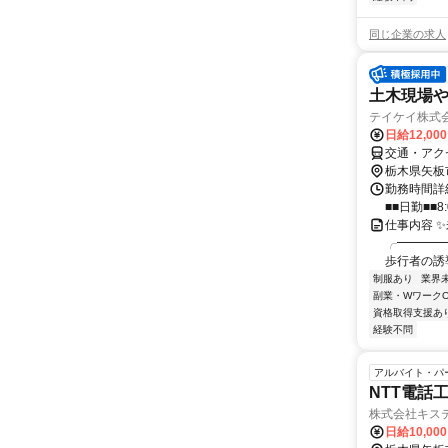
同じ企業の求人
土木現場
テイケイ株式会
日給12,00
交通・アク
栃木県矢板
勤務時間詳細
■■日勤■■8:
仕事内容 ✨
╭━━━━
歩行者の誘導
制服あり
業界
副業・WワークO
資格取得支援あ
経験不問
アルバイト・パ
NTT電話
株式会社キス
日給10,00