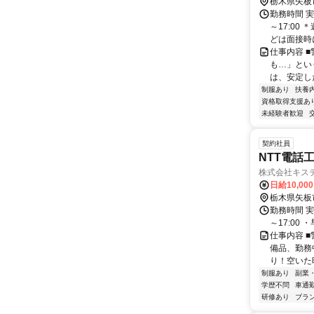
栃木県矢板
勤務時間 実
～17:00
どは面接時に
仕事内容 
も…」とい
は、安定した
制服あり
扶養
資格取得支援あ
未経験者歓迎
契約社員
NTT電話
株式会社キス
日給10,00
栃木県矢板
勤務時間 実
～17:0
仕事内容 
備品、勤務
り！空いた
制服あり
副業
学歴不問
車通勤
研修あり
ブラ