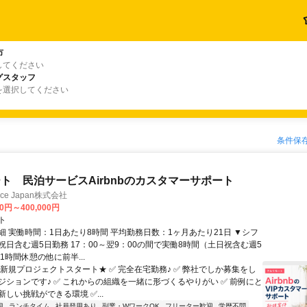
市
してください
グスタッフ
を選択してください
条件保
ト 民泊サービスAirbnbのカスタマーサポート
ance Japan株式会社
00円～400,000円
ト
細 実働時間：1日あたり8時間 平均勤務日数：1ヶ月あたり21日 ▼シフ
祝日含む週5日勤務 17：00～翌9：00の間で実働8時間（土日祝含む週5
1時間休憩の他に前半...
★新規プロジェクトスタート★ ✅ 完全在宅勤務♪ ✅ 弊社でしか募集をし
ジションです♪ ✅ これからの組織を一緒に形づくるやりがい ✅ 前例にと
しい挑戦ができる環境 ✅...
迎
ランチタイム
社員登用あり
副業・WワークOK
フリーター歓迎
学歴不問