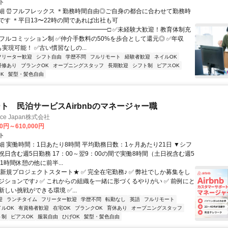
ト
細 ⏰フルフレックス ＊勤務時間自由◎ご自身の都合に合わせて勤務時
です ＊平日13〜22時の間であれば出社も可
■━━━━━━━━━━━━━━━━━━□ ✅未経験大歓迎！教育体制充
全フルコミッション制 ✅仲介手数料の50%を歩合として還元◎ ✅年収
円も実現可能！ ✅古い慣習なしの...
フリーター歓迎
シフト自由
学歴不問
フルリモート
経験者歓迎
ネイルOK
研修あり
ブランクOK
オープニングスタッフ
長期歓迎
シフト制
ピアスOK
K
髪型・髪色自由
ト 民泊サービスAirbnbのマネージャー職
ance Japan株式会社
00円～610,000円
ト
細 実働時間：1日あたり8時間 平均勤務日数：1ヶ月あたり21日 ▼シフ
祝日含む週5日勤務 17：00～翌9：00の間で実働8時間（土日祝含む週5
1時間休憩の他に前半...
★新規プロジェクトスタート★ ✅ 完全在宅勤務♪ ✅ 弊社でしか募集をし
ジションです♪ ✅ これからの組織を一緒に形づくるやりがい ✅ 前例にと
しい挑戦ができる環境 ✅...
迎
ランチタイム
フリーター歓迎
学歴不問
転勤なし
英語
フルリモート
イルOK
有資格者歓迎
在宅OK
ブランクOK
育休あり
オープニングスタッフ
ト制
ピアスOK
服装自由
ひげOK
髪型・髪色自由