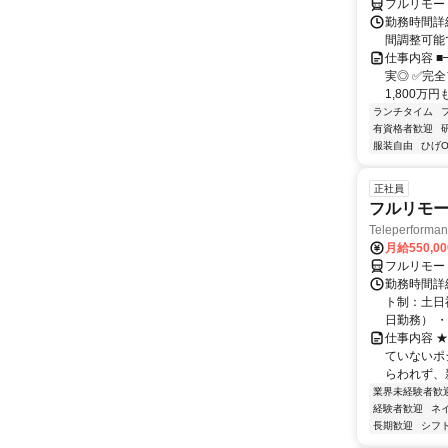
フルリモー
勤務時間詳
間調整可能
仕事内容 
実◎ ✅完
1,800万
ランチタイム
有資格者歓迎
服装自由
ひげO
正社員
フルリモー
Teleperform
月給550,0
フルリモー
勤務時間詳
ト制：土日
日勤務） ・
仕事内容 
ていないポ
らわれず、新
業界未経験者歓
経験者歓迎
ネ
長期歓迎
シフ