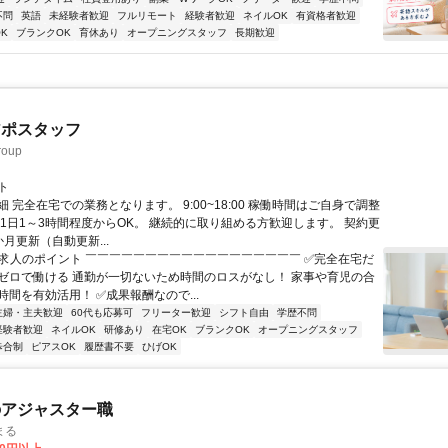
不問
英語
未経験者歓迎
フルリモート
経験者歓迎
ネイルOK
有資格者歓迎
K
ブランクOK
育休あり
オープニングスタッフ
長期歓迎
アポスタッフ
oup
ト
 完全在宅での業務となります。 9:00~18:00 稼働時間はご自身で調整
 1日1～3時間程度からOK。 継続的に取り組める方歓迎します。 契約更
月更新（自動更新...
✨求人のポイント ￣￣￣￣￣￣￣￣￣￣￣￣￣￣￣￣￣￣ ✅完全在宅だ
ゼロで働ける 通勤が一切ないため時間のロスがなし！ 家事や育児の合
間を有効活用！ ✅成果報酬なので...
主婦・主夫歓迎
60代も応募可
フリーター歓迎
シフト自由
学歴不問
経験者歓迎
ネイルOK
研修あり
在宅OK
ブランクOK
オープニングスタッフ
歩合制
ピアスOK
履歴書不要
ひげOK
のアジャスター職
まる