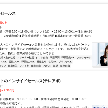
ドセールス
0円以上
ト
 《平日9:00～18:00の間でシフト制》 ■ 12:00～13:00は一律お昼休憩
間～175時間程度 ■ 最低稼働時間：月80時間 ■ 基本的にはご希望通りのシ
.
法人向けインサイドセールス業務をお任せします。 弊社およびパートナ
案件で、新規開拓のアポ獲得がメインとなります。 商材は適宜対応し
ため、幅広い営業経験を積むことができま...
主婦・主夫歓迎
フリーター歓迎
シフト自由
学歴不問
即日勤務OK
フルリモート
イルOK
週払いOK
即日払いOK
研修あり
在宅OK
ブランクOK
タッフ
長期歓迎
シフト制
服装自由
ひげOK
髪型・髪色自由
トのインサイドセールス(テレアポ)
会社
円～2,300円
ト
 勤務時間：9：00〜18：00（実働8時間/休憩1時間） ※10：00〜
での稼働も可能です。
テレアポ経験を、もっと条件の良い環境で活かしませんか？ 💡この求人