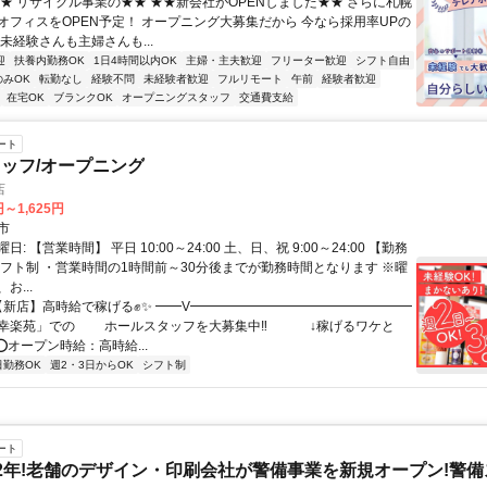
★★ リサイクル事業の★★ ★★新会社がOPENしました★★ さらに札幌
オフィスをOPEN予定！ オープニング大募集だから 今なら採用率UPの
未経験さんも主婦さんも...
迎
扶養内勤務OK
1日4時間以内OK
主婦・主夫歓迎
フリーター歓迎
シフト自由
のみOK
転勤なし
経験不問
未経験者歓迎
フルリモート
午前
経験者歓迎
在宅OK
ブランクOK
オープニングスタッフ
交通費支給
ート
ッフ/オープニング
店
円～1,625円
市
: 【営業時間】 平日 10:00～24:00 土、日、祝 9:00～24:00 【勤務
シフト制 ・営業時間の1時間前～30分後までが勤務時間となります ※曜
お...
 【新店】高時給で稼げる✊️✨ ━━V━━━━━━━━━━━━━━━━━
「幸楽苑」での ホールスタッフを大募集中‼ ↓稼げるワケと
⭕️オープン時給：高時給...
日勤務OK
週2・3日からOK
シフト制
ート
2年!老舗のデザイン・印刷会社が警備事業を新規オープン!警