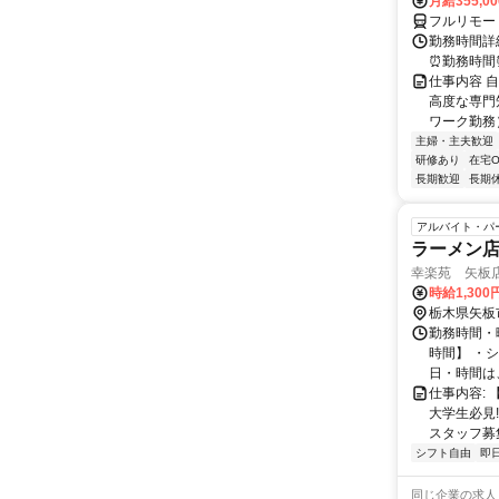
月給355,0
フルリモー
勤務時間詳細
⏰勤務時間⏰
仕事内容 
高度な専門
ワーク勤務
主婦・主夫歓迎
研修あり
在宅O
長期歓迎
長期
アルバイト・パ
ラーメン
幸楽苑 矢板
時給1,300
栃木県矢板
勤務時間・曜日
時間】 ・
日・時間は、
仕事内容:
大学生必見
スタッフ募集
シフト自由
即
同じ企業の求人