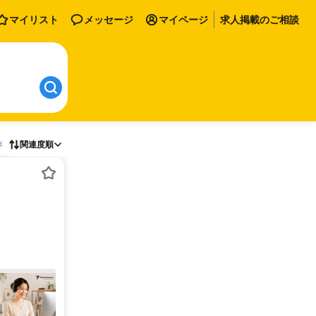
マイリスト
メッセージ
マイページ
求人掲載のご相談
存
関連度順