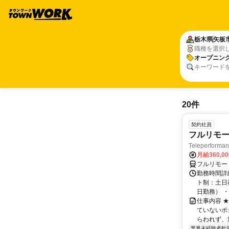
栃木県
矢板
職種を選択
オープニン
キーワード
20件
契約社員
フルリモー
Teleperform
月給360,0
フルリモー
勤務時間詳
ト制：土日
日勤務） ・
仕事内容 
ていないポ
らわれず、新
業界未経験者歓