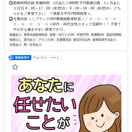
勤務時間詳細 実働時間：1日あたり8時間 平均勤務日数：1ヶ月あた
り22日 8：00～17：00（休憩1h） 9：00～18：00（休憩1h） どち
らかをご希望下さい。 ＊残業月平均7時間程度 ⭐...
仕事内容 ＼＼ブランクOK!!事務経験者歓迎／／ ☆･.･☆･.･☆･.･☆･.･
☆･.･☆･.･☆･.･☆･.･☆ ⭐30代・40代女性スタッフ活躍中！！ 子育て
中の方も働きやすい環境です◎...
制服あり
業界未経験者歓迎
副業・WワークOK
学歴不問
車通勤OK
固定時間制
転勤なし
賞与あり
ブランクOK
交通費支給
駅近5分以内
資格取得手当あり
社割あり
寮・社宅あり
アルバイト・パート