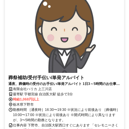
葬祭補助/受付手伝い/単発アルバイト
通夜、葬儀時の受付のお手伝い/単発アルバイト 1日3～5時間のお仕事で
す
有限会社ハリカ 上三川店
最寄駅 宇都宮線 自治医大駅 徒歩で3分
時給1,068円以上
栃木県下野市
勤務時間 ［通夜時］16:30〜19:30 ※状況により前後あり ［葬儀時］
10:00〜17:00 ※状況により前後あり ※開式時間により異なります
が、3〜5時間の勤務となります。
仕事内容 下野市、自治医大駅西口すぐにあります 「セレモニーさく