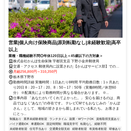
営業|個人向け保険商品|原則転勤なし|未経験歓迎|高卒
以上
業種・職種経験不問◎年休120日以上＜45歳以下の方対象＞
株式会社かんぽ生命保険 宇都宮支店 下野小金井郵便局
交通・アクセス 郵便局内に設置された【かんぽサービス部】での勤
務となります
月給256,800円～310,350円
栃木県下野市
勤務時間詳細 実働時間：1日あたり8時間 平均勤務日数：1ヶ月あた
り20日 8：20～17：20、8：50～17：50等（実働8時間／休憩60
分） ※配属先により勤務時間が異なる場合があります。 ※...
仕事内容 「あなたがいてくれてよかった。」 安心を届けるのは、商
品ではなく“あなた”の存在です。 テレビCMでもおなじみの「かんぽ
さん」として、地域の皆さまから親しまれている私たち。 お客さま
にとっ...
制服あり
業界未経験者歓迎
ランチタイム
副業・WワークOK
資格取得支援あり
バイク通勤OK
車通勤OK
固定時間制
職場見学可
転勤なし
経験不問
未経験者歓迎
住宅手当あり
交通費全額支給
経験者歓迎
有資格者歓迎
研修あり