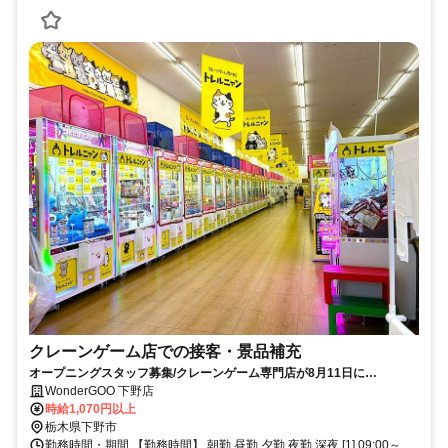
クレーンゲーム店での接客・景品補充
オープニングスタッフ募集/クレーンゲーム専門店が8月11日に
WonderGOO店内にNEW OPEN!
WonderGOO 下野店
時給1,070円以上
栃木県下野市
勤務時間・期間 【勤務時間】 朝勤 昼勤 夕勤 夜勤 深夜 [1] 09:00～