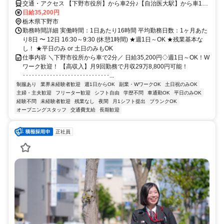
交通・アクセス 【下野市役所】から車2分♪【自治医大駅】から車10
分♪ ★車通勤OK（無料駐車場完備）
日給35,200円
栃木県下野市
勤務時間詳細 実働時間：1日あたり16時間 平均勤務日数：1ヶ月あた
り8日 〜 12日 16:30～9:30 (休憩1時間) ★週1日～OK ★残業基本な
し！ ★平日のみ or 土日のみもOK
仕事内容 ＼下野市役所から車で2分／ 日給35,200円◇週1日～OK！W
ワーク歓迎！ 【高収入】月9回勤務で月収29万8,800円可能！
･････････････････････････････...
制服あり
業界未経験者歓迎
週1日からOK
副業・WワークOK
土日祝のみOK
主婦・主夫歓迎
フリーター歓迎
シフト自由
学歴不問
車通勤OK
平日のみOK
経験不問
未経験者歓迎
残業なし
夜間
月1シフト提出
ブランクOK
オープニングスタッフ
交通費支給
長期歓迎
正社員