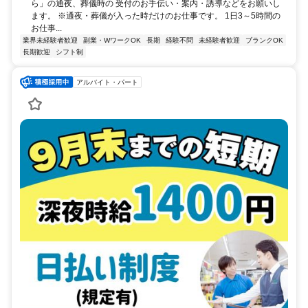
ら」の通夜、葬儀時の 受付のお手伝い・案内・誘導などをお願いし
ます。 ※通夜・葬儀が入った時だけのお仕事です。 1日3～5時間の
お仕事...
業界未経験者歓迎
副業・WワークOK
長期
経験不問
未経験者歓迎
ブランクOK
長期歓迎
シフト制
アルバイト・パート