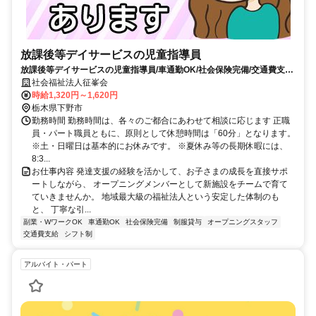
放課後等デイサービスの児童指導員
放課後等デイサービスの児童指導員/車通勤OK/社会保険完備/交通費支給/
下野市/11746
社会福祉法人征峯会
時給1,320円～1,620円
栃木県下野市
勤務時間 勤務時間は、各々のご都合にあわせて相談に応じます 正職
員・パート職員ともに、原則として休憩時間は「60分」となります。
※土・日曜日は基本的にお休みです。 ※夏休み等の長期休暇には、
8:3...
お仕事内容 発達支援の経験を活かして、お子さまの成長を直接サポ
ートしながら、 オープニングメンバーとして新施設をチームで育て
ていきませんか。 地域最大級の福祉法人という安定した体制のも
と、 丁寧な引...
副業・WワークOK
車通勤OK
社会保険完備
制服貸与
オープニングスタッフ
交通費支給
シフト制
アルバイト・パート