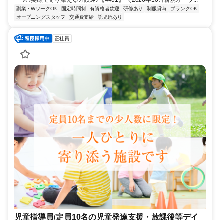
♪◎笑顔で寄り添える方歓迎♪【4401】 ＼2026年10月新規オープ...
副業・WワークOK
固定時間制
有資格者歓迎
研修あり
制服貸与
ブランクOK
オープニングスタッフ
交通費支給
託児所あり
正社員
児童指導員(定員10名の児童発達支援・放課後等デイ