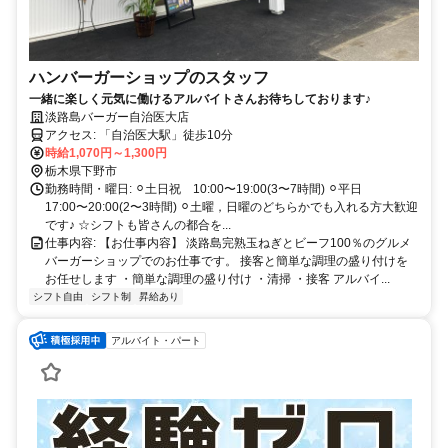
ハンバーガーショップのスタッフ
一緒に楽しく元気に働けるアルバイトさんお待ちしております♪
淡路島バーガー自治医大店
アクセス: 「自治医大駅」徒歩10分
時給1,070円～1,300円
栃木県下野市
勤務時間・曜日: ⚪︎土日祝 10:00〜19:00(3〜7時間) ⚪︎平日
17:00〜20:00(2〜3時間) ⚪︎土曜，日曜のどちらかでも入れる方大歓迎
です♪ ☆シフトも皆さんの都合を...
仕事内容: 【お仕事内容】 淡路島完熟玉ねぎとビーフ100％のグルメ
バーガーショップでのお仕事です。 接客と簡単な調理の盛り付けを
お任せします ・簡単な調理の盛り付け ・清掃 ・接客 アルバイ...
シフト自由
シフト制
昇給あり
アルバイト・パート