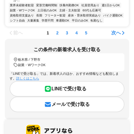
が...
業界未経験者歓迎
変形労働時間制
扶養内勤務OK
社員登用あり
週1日からOK
副業・WワークOK
土日祝のみOK
主婦・主夫歓迎
60代も応募可
資格取得支援あり
長期
フリーター歓迎
産休・育休取得実績あり
バイク通勤OK
シフト自由
大量募集
学歴不問
車通勤OK
平日のみOK
転勤なし
前へ
次へ
1
2
3
4
5
この条件の新着求人を受け取る
栃木県 / 下野市
副業・WワークOK
「LINEで受け取る」では、新着求人のほか、おすすめ情報なども配信しま
す。
詳しくはこちら
LINEで受け取る
メールで受け取る