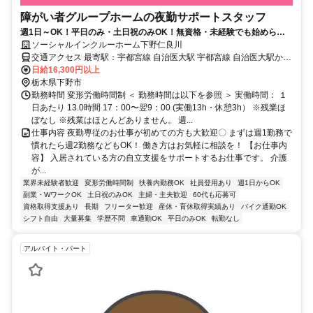
障がい者グループホームの夜勤サポートスタッフ
週1日～OK！平日のみ・土日祝のみOK！無資格・未経験でも始められ
ます。目の前の人に喜んでいただくことに、一生懸命になれる仕事で
ソーシャルインクルーホーム下野仁良川
す。
交通アクセス 最寄駅：宇都宮線 自治医大駅 宇都宮線 自治医大駅から
車7分
日給16,300円以上
栃木県下野市
勤務時間 変形労働時間制 ＜ 勤務時間は以下を参照 ＞ 実働時間： １
日あたり 13.0時間 17：00〜翌9：00 (実働13h・休憩3h） ※残業ほ
ぼなし ※残業はほとんどありません。 週...
仕事内容 夜勤専従のお仕事が初めての方も大歓迎〇 まずは週1勤務で
慣れたら週2勤務などもOK！ 働き方はお気軽に相談を！ 【お仕事内
容】 入居されている方の自立支援をサポートするお仕事です。 介護
が...
業界未経験者歓迎
変形労働時間制
扶養内勤務OK
社員登用あり
週1日からOK
副業・WワークOK
土日祝のみOK
主婦・主夫歓迎
60代も応募可
資格取得支援あり
長期
フリーター歓迎
産休・育休取得実績あり
バイク通勤OK
シフト自由
大量募集
学歴不問
車通勤OK
平日のみOK
転勤なし
アルバイト・パート