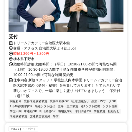
受付
ドリームアカデミー自治医大駅本館
交通・アクセス 自治医大駅より徒歩5分
時給1,200円～1,800円
栃木県下野市
勤務時間詳細 勤務時間：（平日） 10:30-21:00 の間で可能な時間
（土曜） 10:30-19:00 の間で可能な時間 ※学校が長期休暇期間：
10:00-21:00 の間で可能な時間 契約更...
仕事内容 新規スタッフ！ 学校法人内木学園 ドリームアカデミー自治
医大駅本館の《受付・秘書》を募集しております！ とてもきれいで
新しいオフィスで、一緒に楽しく盛り上げていきましょう！ ①受付
（週2日以...
制服あり
業界未経験者歓迎
扶養内勤務OK
社員登用あり
副業・WワークOK
1日4時間以内OK
隔週シフト提出
主婦・主夫歓迎
週1シフト提出
シフト自由
学歴不問
車通勤OK
即日勤務OK
職場見学可
平日のみOK
学生歓迎
転勤なし
未経験者歓迎
交通費全額支給
午前
アルバイト・パート