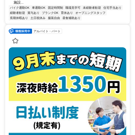
施設...
バイク通勤OK
車通勤OK
固定時間制
職場見学可
未経験者歓迎
住宅手当あり
経験者歓迎
賞与あり
ブランクOK
育休あり
オープニングスタッフ
長期休暇あり
土日祝休み
服装自由
昼食補助あり
アルバイト・パート