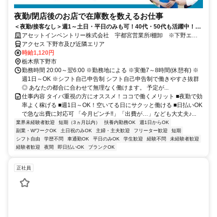
夜勤/閉店後のお店で在庫数を数えるお仕事
＜夜勤/接客なし＞週1～土日・平日のみも可！40代・50代も活躍中！ド
ライバーできる方歓迎！
アセットインベントリー株式会社 宇都宮営業所/棚卸 ※下野エリ
ア管轄
アクセス 下野市及び近隣エリア
時給1,120円
栃木県下野市
勤務時間 20:00～翌6:00 ※勤務地による ※実働7～8時間(休憩有) ※
週1日～OK ※シフト自己申告制 シフト自己申告制で働きやすさ抜群
◎ あなたの都合に合わせて無理なく働けます。 予定が...
仕事内容 タイパ重視の方にオススメ！ココで働くメリット ■夜勤で効
率よく稼げる ■週1日～OK！空いてる日にサクッと働ける ■日払いOK
で急な出費に対応可 「今月ピンチ!!」「出費が…」なども大丈夫♪...
業界未経験者歓迎
短期（3ヵ月以内）
扶養内勤務OK
週1日からOK
副業・WワークOK
土日祝のみOK
主婦・主夫歓迎
フリーター歓迎
短期
シフト自由
学歴不問
車通勤OK
平日のみOK
学生歓迎
経験不問
未経験者歓迎
経験者歓迎
夜間
即日払いOK
ブランクOK
正社員