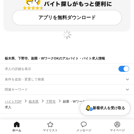
アプリを無料ダウンロード
栃木県、下野市、副業・WワークOKのアルバイト・バイト求人情報
求人の詳細を表示
条件を追加・変更して検索
市区町村を追加・変更
関連キーワード
栃木県 下野市 wワーク
栃木県 副業・WワークOK wワーク
栃木県
駅を追加・変更
バイトTOP
栃木県
下野市
副業・WワークOKのアルバイト・バイト・
栃木県 副業・WワークOK 仕事
栃木県 佐野市 副業・WワークOK リモート
栃木県
すべて
求人
栃木県 日光市 副業・WワークOK w ワーク ok
宇都宮市
足利市
栃木市
佐野市
鹿沼市
日光市
小山市
真岡市
大田原市
矢板市
新着求人を受け取る
職種を追加・変更
JR東北本線(黒磯～利府・盛岡)
那須塩原市
さくら市
那須烏山市
下野市
河内郡
上都賀郡
芳賀郡
下都賀郡
塩谷郡
黒磯駅
高久駅
黒田原駅
豊原駅
飲食・フードサービス
那須郡
特徴を追加・変更
飲食・フードサービス
すべて
ヘルプ・お問い合わせ
サイトマップ
利用規約・プライバシーポリシー
宇都宮線
ホールスタッフ
キッチンスタッフ
皿洗い・洗い場
精肉・鮮魚加工
給食調理
人気
[企業]求人広告の掲載相談
野木駅
間々田駅
小山駅
小金井駅
自治医大駅
石橋駅
雀宮駅
宇都宮駅
岡本駅
宝積寺駅
雇用形態を追加・変更
ホーム
マイリスト
メッセージ
マイページ
パン屋（ベーカリー）
フードカウンター販売員
バー（BAR）・バーテンダー
日払いOK
高校生歓迎
学生歓迎
深夜の仕事
髪型・髪色自由
ひげOK
ネイルOK
氏家駅
蒲須坂駅
片岡駅
矢板駅
野崎駅
西那須野駅
那須塩原駅
黒磯駅