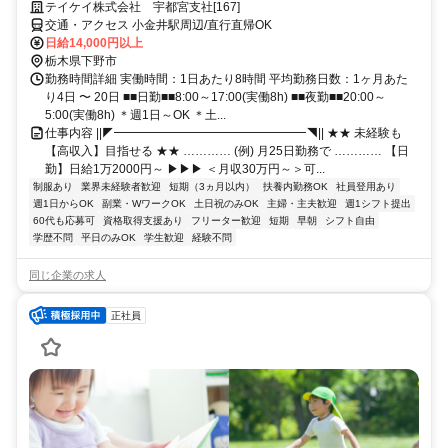
テイケイ株式会社 宇都宮支社[167]
交通・アクセス 小金井駅周辺/直行直帰OK
日給14,000円以上
栃木県下野市
勤務時間詳細 実働時間：1日あたり8時間 平均勤務日数：1ヶ月あた
り4日 〜 20日 ■■日勤■■8:00～17:00(実働8h) ■■夜勤■■20:00～
5:00(実働8h) ＊週1日～OK ＊土...
仕事内容 ||◤━━━━━━━━━━━━━━━━◥|| ★★ 未経験も
【高収入】目指せる ★★ ………… (例) 月25日勤務で ………… 【日
勤】日給1万2000円～ ▶▶▶ ＜月収30万円～＞可...
制服あり
業界未経験者歓迎
短期（3ヵ月以内）
扶養内勤務OK
社員登用あり
週1日からOK
副業・WワークOK
土日祝のみOK
主婦・主夫歓迎
週1シフト提出
60代も応募可
資格取得支援あり
フリーター歓迎
短期
早朝
シフト自由
学歴不問
平日のみOK
学生歓迎
経験不問
同じ企業の求人
正社員