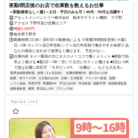
夜勤/閉店後のお店で在庫数を数えるお仕事
＜夜勤/接客なし＞週1～土日・平日のみも可！40代・50代も活躍中！
アセットインベントリー株式会社 栃木サテライト/棚卸 ※下野エ
リア管轄
アクセス 下野市及び近隣エリア
時給1,080円
栃木県下野市
勤務時間 21:00～翌6:00 ※勤務地による ※実働7時間(休憩有) ※週1
日～OK ※シフト自己申告制 シフト自己申告制で働きやすさ抜群◎ あ
なたの都合に合わせて無理なく働けます。 予定がない...
仕事内容 タイパ重視の方にオススメ！ココで働くメリット ■夜勤で効
率よく稼げる ■週1日～OK！空いてる日にサクッと働ける ■日払いOK
で急な出費に対応可 「今月ピンチ!!」「出費が…」なども大丈夫♪...
業界未経験者歓迎
短期（3ヵ月以内）
扶養内勤務OK
週1日からOK
副業・WワークOK
土日祝のみOK
主婦・主夫歓迎
フリーター歓迎
短期
シフト自由
学歴不問
車通勤OK
平日のみOK
学生歓迎
経験不問
未経験者歓迎
経験者歓迎
夜間
即日払いOK
ブランクOK
アルバイト・パート