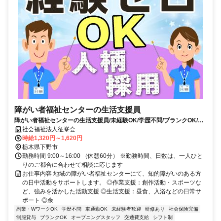
障がい者福祉センターの生活支援員
障がい者福祉センターの生活支援員/未経験OK/学歴不問/ブランクOK/下
野市/11748
社会福祉法人征峯会
時給1,320円～1,620円
栃木県下野市
勤務時間 9:00～16:00 （休憩60分） ※勤務時間、日数は、一人ひと
りのご都合に合わせて相談に応じます
お仕事内容 地域の障がい者福祉センターにて、知的障がいのある方
の日中活動をサポートします。 ◎作業支援：創作活動・スポーツな
ど、強みを活かした活動支援 ◎生活支援：昼食、入浴などの日常サ
ポート ◎余...
副業・WワークOK
学歴不問
車通勤OK
未経験者歓迎
研修あり
社会保険完備
制服貸与
ブランクOK
オープニングスタッフ
交通費支給
シフト制