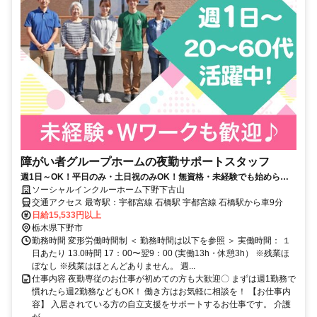
障がい者グループホームの夜勤サポートスタッフ
週1日～OK！平日のみ・土日祝のみOK！無資格・未経験でも始められ
ます。目の前の人に喜んでいただくことに、一生懸命になれる仕事で
ソーシャルインクルーホーム下野下古山
す。
交通アクセス 最寄駅：宇都宮線 石橋駅 宇都宮線 石橋駅から車9分
日給15,533円以上
栃木県下野市
勤務時間 変形労働時間制 ＜ 勤務時間は以下を参照 ＞ 実働時間： １
日あたり 13.0時間 17：00〜翌9：00 (実働13h・休憩3h） ※残業ほ
ぼなし ※残業はほとんどありません。 週...
仕事内容 夜勤専従のお仕事が初めての方も大歓迎〇 まずは週1勤務で
慣れたら週2勤務などもOK！ 働き方はお気軽に相談を！ 【お仕事内
容】 入居されている方の自立支援をサポートするお仕事です。 介護