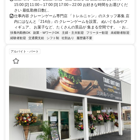
15:00 [2] 11:00～17:00 [3] 17:00～22:00 お好きな時間をお選びくだ
さい 最低勤務日数(...
仕事内容 クレーンゲーム専門店 「トレルニャン」のスタッフ募集 店
内にはなんと「214台」の クレーンゲームを設置。 ぬいぐるみやフ
ィギュア、 お菓子など、たくさんの景品が 集まる空間です。 ・お...
扶養内勤務OK
副業・WワークOK
主婦・主夫歓迎
フリーター歓迎
未経験者歓迎
経験者歓迎
交通費支給
シフト制
社割あり
履歴書不要
アルバイト・パート