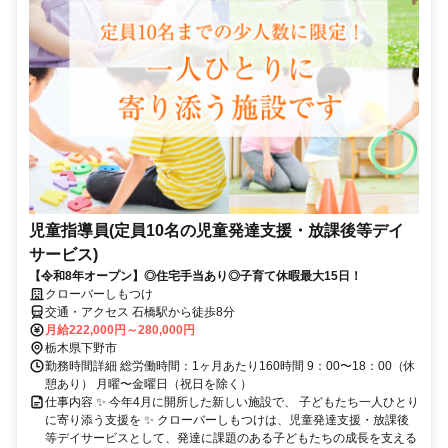
児童指導員(定員10名の児童発達支援・放課後等デイ
サービス)
【令和8年オープン】◎住宅手当あり◎子育て休暇最大15日！
クローバーしもつけ
交通・アクセス 石橋駅から徒歩8分
月給222,000円～280,000円
栃木県下野市
勤務時間詳細 総労働時間：1ヶ月あたり160時間 9：00〜18：00（休
憩あり） 月曜〜金曜日（祝日を除く）
仕事内容 ✨ 今年4月に開所した新しい施設で、 子どもたち一人ひとり
に寄り添う支援を ✨ クローバーしもつけは、児童発達支援・放課後
等デイサービスとして、発達に課題のある子どもたちの成長を支える