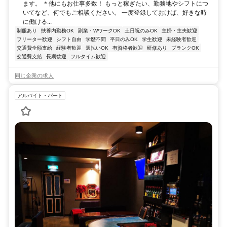
ます。 ＊他にもお仕事多数！ もっと稼ぎたい、勤務地やシフトにつ
いてなど、何でもご相談ください。 一度登録しておけば、好きな時
に働ける...
制服あり
扶養内勤務OK
副業・WワークOK
土日祝のみOK
主婦・主夫歓迎
フリーター歓迎
シフト自由
学歴不問
平日のみOK
学生歓迎
未経験者歓迎
交通費全額支給
経験者歓迎
週払いOK
有資格者歓迎
研修あり
ブランクOK
交通費支給
長期歓迎
フルタイム歓迎
同じ企業の求人
アルバイト・パート