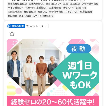
業界未経験者歓迎
扶養内勤務OK
土日祝のみOK
主婦・主夫歓迎
フリーター歓迎
バイク通勤OK
学歴不問
車通勤OK
固定時間制
職場見学可
経験不問
未経験者歓迎
経験者歓迎
残業なし
有資格者歓迎
ブランクOK
交通費支給
長期歓迎
週2・3日からOK
長期休暇あり
アルバイト・パート