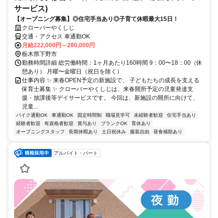
サービス)
【オープニング募集】◎住宅手当あり◎子育て休暇最大15日！
クローバーやくしじ
交通・アクセス 車通勤OK
月給222,000円～280,000円
栃木県下野市
勤務時間詳細 総労働時間：1ヶ月あたり160時間 9：00〜18：00（休
憩あり） 月曜〜金曜日（祝日を除く）
仕事内容 ✨ 来春OPEN予定の新施設で、 子どもたちの成長を支える
保育士募集 ✨ クローバーやくしじは、来春開所予定の児童発達支
援・放課後等デイサービスです。 今回は、新施設の開所に向けて、
児童...
バイク通勤OK
車通勤OK
固定時間制
職場見学可
未経験者歓迎
住宅手当あり
経験者歓迎
有資格者歓迎
賞与あり
ブランクOK
育休あり
オープニングスタッフ
長期休暇あり
土日祝休み
服装自由
昼食補助あり
アルバイト・パート