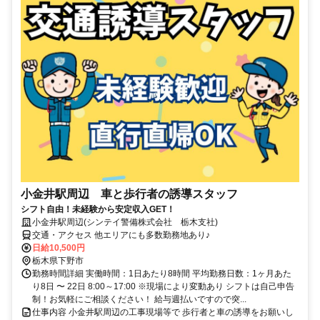
小金井駅周辺 車と歩行者の誘導スタッフ
シフト自由！未経験から安定収入GET！
小金井駅周辺(シンテイ警備株式会社 栃木支社)
交通・アクセス 他エリアにも多数勤務地あり♪
日給10,500円
栃木県下野市
勤務時間詳細 実働時間：1日あたり8時間 平均勤務日数：1ヶ月あた
り8日 〜 22日 8:00～17:00 ※現場により変動あり シフトは自己申告
制！お気軽にご相談ください！ 給与週払いですので突...
仕事内容 小金井駅周辺の工事現場等で 歩行者と車の誘導をお願いし