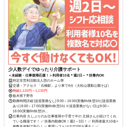
少人数デイでゆったり介護サポート
＜未経験・仕事復帰応援！＞利用者10名＊週2日～＊扶養内OK
特定非営利活動法人憩のホーム學
交通・アクセス 「石橋駅」より車で4分（大松山運動公園そば）
時給1,120円～1,130円
栃木県下野市
勤務時間詳細 [送迎業務なし] 9:00～16:00(実働6h/休憩1h) [送迎業務
あり] 8:00～17:00(実働8h/休憩1h) ※送迎業務がない日は9:00～
16:00(実働6h/休憩1h...
仕事内容 久しぶりのお仕事復帰や子育て中の 主婦さんが続けてくれ
ている職場です！ ✅ 扶養内勤務OK！週2～3日！ ✅ 利用者最大10名×
複数名体制で安心！ ✅ 希望シフトはほぼ100％通る！ ✅ ...