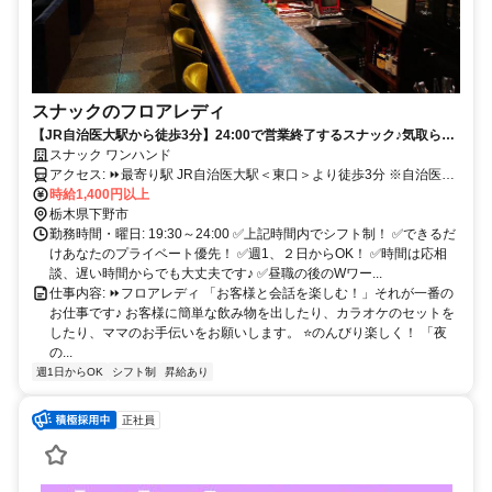
スナックのフロアレディ
【JR自治医大駅から徒歩3分】24:00で営業終了するスナック♪気取らず
楽しく働きませんか♪
スナック ワンハンド
アクセス: ⏩最寄り駅 JR自治医大駅＜東口＞より徒歩3分 ※自治医大
時給1,400円以上
駅前です♪ ✅駅チカでラクラク通勤！ ✅車通勤もOK！ ✅駐車場完備！
栃木県下野市
勤務時間・曜日: 19:30～24:00 ✅上記時間内でシフト制！ ✅できるだ
けあなたのプライベート優先！ ✅週1、２日からOK！ ✅時間は応相
談、遅い時間からでも大丈夫です♪ ✅昼職の後のWワー...
仕事内容: ⏩フロアレディ 「お客様と会話を楽しむ！」それが一番の
お仕事です♪ お客様に簡単な飲み物を出したり、カラオケのセットを
したり、ママのお手伝いをお願いします。 ⭐のんびり楽しく！ 「夜
の...
週1日からOK
シフト制
昇給あり
正社員