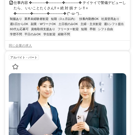
仕事内容 ✤─────✤─────✤─────✤ テイケイで警備デビューし
たら、 いいことたくさん!! ⭐ 絶 対 損 ナ シ !! ⭐
✤─────✤─────✤─────✤ (*･ω･*)...
制服あり
業界未経験者歓迎
短期（3ヵ月以内）
扶養内勤務OK
社員登用あり
週1日からOK
副業・WワークOK
土日祝のみOK
主婦・主夫歓迎
週1シフト提出
60代も応募可
資格取得支援あり
フリーター歓迎
短期
早朝
シフト自由
学歴不問
平日のみOK
学生歓迎
経験不問
同じ企業の求人
アルバイト・パート