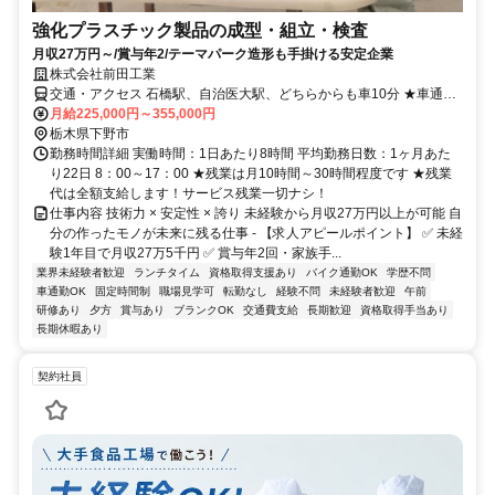
強化プラスチック製品の成型・組立・検査
月収27万円～/賞与年2/テーマパーク造形も手掛ける安定企業
株式会社前田工業
交通・アクセス 石橋駅、自治医大駅、どちらからも車10分 ★車通勤
ＯＫ
月給225,000円～355,000円
栃木県下野市
勤務時間詳細 実働時間：1日あたり8時間 平均勤務日数：1ヶ月あた
り22日 8：00～17：00 ★残業は月10時間～30時間程度です ★残業
代は全額支給します！サービス残業一切ナシ！
仕事内容 技術力 × 安定性 × 誇り 未経験から月収27万円以上が可能 自
分の作ったモノが未来に残る仕事 - 【求人アピールポイント】 ✅ 未経
験1年目で月収27万5千円 ✅ 賞与年2回・家族手...
業界未経験者歓迎
ランチタイム
資格取得支援あり
バイク通勤OK
学歴不問
車通勤OK
固定時間制
職場見学可
転勤なし
経験不問
未経験者歓迎
午前
研修あり
夕方
賞与あり
ブランクOK
交通費支給
長期歓迎
資格取得手当あり
長期休暇あり
契約社員