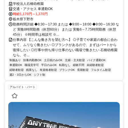
学校法人石橋幼稚園
交通・アクセス 車通勤OK
時給1,170円～1,370円
栃木県下野市
勤務時間詳細 ◆8:30～17:30 または ◆9:00～18:00 ◆9:00～16:30 な
ど 実働8時間勤務（休憩60分） または 実働6～7.75時間勤務（休憩
45分） ※時間帯は相談可 ※...
仕事内容 【こんな働き方を望む方へ】 ◎子育てや家庭の都合に合わ
せて、ムリなく働きたい ◎ブランクがあるので、まずはパートから
復帰したい ◎行事や持ち帰り仕事のない職場で働きたい 石橋幼稚園
なら、そ...
制服あり
扶養内勤務OK
土日祝のみOK
主婦・主夫歓迎
バイク通勤OK
車通勤OK
職場見学可
平日のみOK
転勤なし
経験不問
未経験者歓迎
経験者歓迎
残業なし
有資格者歓迎
ブランクOK
長期歓迎
フルタイム歓迎
週2・3日からOK
シフト制
アルバイト・パート