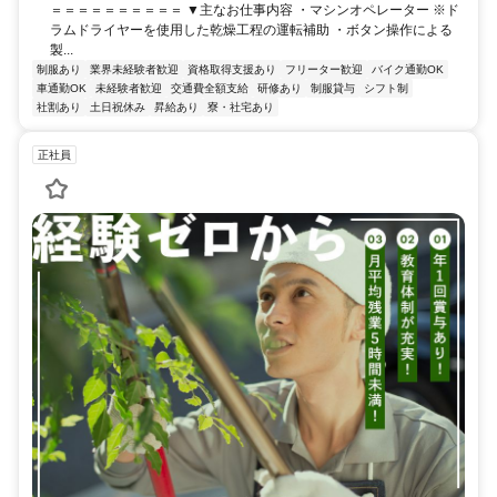
＝＝＝＝＝＝＝＝＝＝ ▼主なお仕事内容 ・マシンオペレーター ※ド
ラムドライヤーを使用した乾燥工程の運転補助 ・ボタン操作による
製...
制服あり
業界未経験者歓迎
資格取得支援あり
フリーター歓迎
バイク通勤OK
車通勤OK
未経験者歓迎
交通費全額支給
研修あり
制服貸与
シフト制
社割あり
土日祝休み
昇給あり
寮・社宅あり
正社員