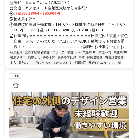
海鮮 まんまてい(URM株式会社)
交通・アクセス ＪＲ自治医大駅から徒歩5分
月給196,880円～350,000円
栃木県下野市
勤務時間詳細 実働時間：1日あたり8時間 平均勤務日数：1ヶ月あた
り22日 〜 23日 昼→10:00～14:00 夜→16:30～翌1:30
仕事内容 ⭐＝＝＝＝＝＝＝＝＝＝＝＝＝＝＝⭐ 日曜定休！髪型・髪色
自由！ ぶら下がっていなければピアスもOK！ 経験よりも熱意を重
視！ ⭐＝＝＝＝＝＝＝＝＝＝＝＝＝＝＝⭐ 調理のお仕事を中心にお...
制服あり
業界未経験者歓迎
フリーター歓迎
バイク通勤OK
学歴不問
車通勤OK
職場見学可
転勤なし
経験不問
未経験者歓迎
午前
経験者歓迎
有資格者歓迎
夕方
賞与あり
ブランクOK
まかないあり
長期歓迎
駅近5分以内
シフト制
正社員