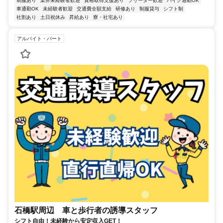
制服あり
業界未経験者歓迎
資格取得支援あり
フリーター歓迎
バイク通勤OK
車通勤OK
未経験者歓迎
交通費全額支給
研修あり
制服貸与
シフト制
社割あり
土日祝休み
昇給あり
寮・社宅あり
アルバイト・パート
石橋駅周辺 車と歩行者の誘導スタッフ
シフト自由！未経験から安定収入GET！