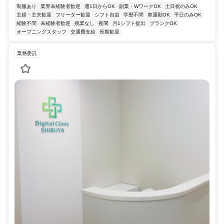
制服あり
業界未経験者歓迎
週1日からOK
副業・WワークOK
土日祝のみOK
主婦・主夫歓迎
フリーター歓迎
シフト自由
学歴不問
車通勤OK
平日のみOK
経験不問
未経験者歓迎
残業なし
夜間
月1シフト提出
ブランクOK
オープニングスタッフ
交通費支給
長期歓迎
業務委託