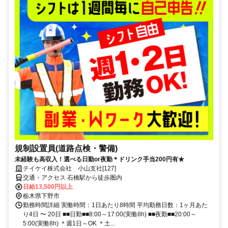
規制設置員(道路点検・警備)
未経験も高収入！選べる日勤or夜勤＊ドリンク手当200円有★
テイケイ株式会社 小山支社[127]
交通・アクセス 石橋駅から徒歩圏内
日給13,500円以上
栃木県下野市
勤務時間詳細 実働時間：1日あたり8時間 平均勤務日数：1ヶ月あた
り4日 〜 20日 ■■日勤■■8:00～17:00(実働8h) ■■夜勤■■20:00～
5:00(実働8h) ＊週1日～OK ＊土...