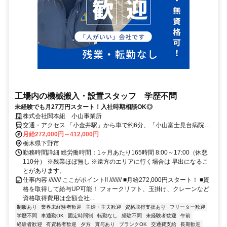
工場内の機械搬入・設置スタッフ 学歴不問
未経験でも月27万円スタート！入社時期相談OK◎
株式会社関本組 小山事業所
交通・アクセス 「小金井駅」から車で約6分、「小山富士見台病院」
から車で約3分
月給272,000円～412,000円
栃木県下野市
勤務時間詳細 総労働時間：1ヶ月あたり165時間 8:00～17:00（休憩
110分） ※残業ほぼ無し ※遠方のエリアに行く場合は 早出になるこ
とがあります。
仕事内容 //////// ここがポイント!! //////// ■月給272,000円スタート！ ■資
格を取得して給与UP可能！ フォークリフト、玉掛け、クレーンなど
資格取得費用は全額会社...
制服あり
業界未経験者歓迎
主婦・主夫歓迎
資格取得支援あり
フリーター歓迎
学歴不問
車通勤OK
固定時間制
転勤なし
経験不問
未経験者歓迎
午前
経験者歓迎
有資格者歓迎
夕方
賞与あり
ブランクOK
交通費支給
長期歓迎