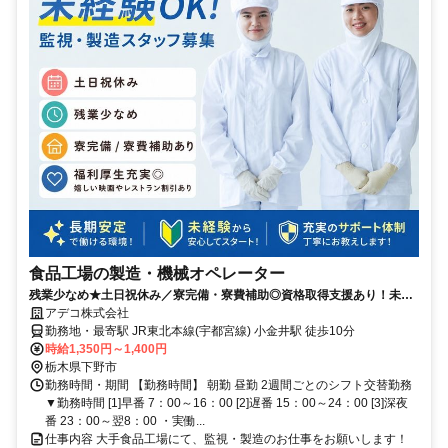
食品工場の製造・機械オペレーター
残業少なめ★土日祝休み／寮完備・寮費補助◎資格取得支援あり！未経
験スタートも応援！
アデコ株式会社
勤務地・最寄駅 JR東北本線(宇都宮線) 小金井駅 徒歩10分
時給1,350円～1,400円
栃木県下野市
勤務時間・期間 【勤務時間】 朝勤 昼勤 2週間ごとのシフト交替勤務
▼勤務時間 [1]早番 7：00～16：00 [2]遅番 15：00～24：00 [3]深夜
番 23：00～翌8：00 ・実働...
仕事内容 大手食品工場にて、監視・製造のお仕事をお願いします！