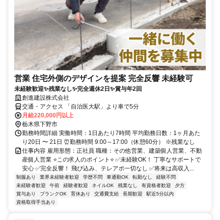
営業 住宅外側のデザインを提案 完全反響 未経験可
未経験歓迎✨残業なし✨完全週休2日✨賞与年2回
創進建設株式会社
交通・アクセス 「自治医大駅」より車で5分
月給220,000円以上
栃木県下野市
勤務時間詳細 実働時間：1日あたり7時間 平均勤務日数：1ヶ月あた
り20日 〜 21日 ⏰勤務時間 9:00～17:00（休憩60分） ※残業なし
仕事内容 雇用形態：正社員 職種：その他営業、建築個人営業、不動
産個人営業 ⭐️この求人のポイント⭐️ ✅未経験OK！ 丁寧なサポートで
安心 ✅完全反響！ 飛び込み、テレアポ一切なし ✅将来は高収入...
制服あり
業界未経験者歓迎
学歴不問
車通勤OK
転勤なし
経験不問
未経験者歓迎
午前
経験者歓迎
ネイルOK
残業なし
有資格者歓迎
夕方
賞与あり
ブランクOK
育休あり
交通費支給
長期歓迎
駅近5分以内
資格取得手当あり