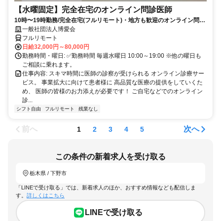
【水曜固定】完全在宅のオンライン問診医師
10時〜19時勤務/完全在宅(フルリモート)・地方も歓迎のオンライン問診
業務
一般社団法人博愛会
フルリモート
日給32,000円～80,000円
勤務時間・曜日: ✅勤務時間 毎週水曜日 10:00～19:00 ※他の曜日も
ご相談に乗れます。
仕事内容: スキマ時間に医師の診察が受けられる オンライン診療サー
ビス。 事業拡大に向けて患者様に 高品質な医療の提供をしていくた
め、 医師の皆様のお力添えが必要です！ ご自宅などでのオンライン
診...
シフト自由
フルリモート
残業なし
前へ
次へ
1
2
3
4
5
この条件の新着求人を受け取る
栃木県 / 下野市
「LINEで受け取る」では、新着求人のほか、おすすめ情報なども配信しま
す。
詳しくはこちら
LINEで受け取る