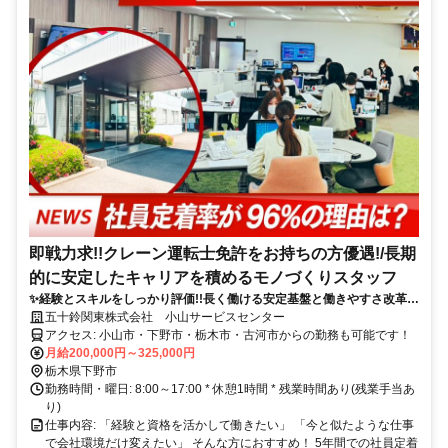
即戦力求!!クレーン運転士免許をお持ちの方優遇!/長期
的に安定したキャリアを積めるモノづくりスタッフ
✨経験とスキルをしっかり評価!!長く働ける安定基盤と働きやすさ改革で
日々成長する会社！
五十鈴関東株式会社 小山サービスセンター
アクセス: 小山市・下野市・栃木市・古河市からの勤務も可能です！
月給200,000円～325,000円
栃木県下野市
勤務時間・曜日: 8:00～17:00 * 休憩1時間 * 残業時間あり(残業手当あ
り)
仕事内容: 「経験と資格を活かして働きたい」 「今と似たような仕事
で会社環境だけ変えたい」 そんな方におすすめ！ 5年間での社員定着