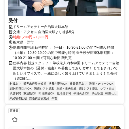
受付
ドリームアカデミー自治医大駅本館
交通・アクセス 自治医大駅より徒歩5分
時給1,200円～1,800円
栃木県下野市
勤務時間詳細 勤務時間：（平日） 10:30-21:00 の間で可能な時間
（土曜） 10:30-19:00 の間で可能な時間 ※学校が長期休暇期間：
10:00-21:00 の間で可能な時間 契約更...
仕事内容 新規スタッフ！ 学校法人内木学園 ドリームアカデミー自治
医大駅本館の《受付・秘書》を募集しております！ とてもきれいで
新しいオフィスで、一緒に楽しく盛り上げていきましょう！ ①受付
（週2日以...
制服あり
業界未経験者歓迎
扶養内勤務OK
社員登用あり
副業・WワークOK
1日4時間以内OK
隔週シフト提出
主婦・主夫歓迎
週1シフト提出
シフト自由
学歴不問
車通勤OK
即日勤務OK
職場見学可
平日のみOK
学生歓迎
転勤なし
未経験者歓迎
交通費全額支給
午前
正社員