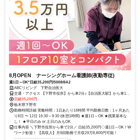
8月OPEN ナーシングホーム看護師(夜勤専従)
週1日～OK*日給35,200円/5008i9A2
ABCリビング 下野自治医大
交通・アクセス 【下野市役所】から車2分♪【自治医大駅】から車10
分♪ ★車通勤OK（無料駐車場完備）
日給35,200円
栃木県下野市
勤務時間詳細 実働時間：1日あたり16時間 平均勤務日数：1ヶ月あた
り8日 〜 12日 16:30～9:30 (休憩1時間) ★週1日～OK ★残業基本な
し！ ★平日のみ or 土日のみもOK
仕事内容 ＼下野市役所から車で2分／ 日給35,200円◇週1日～OK！W
ワーク歓迎！ 【高収入】月9回勤務で月収29万8,800円可能！
･････････････････････････････...