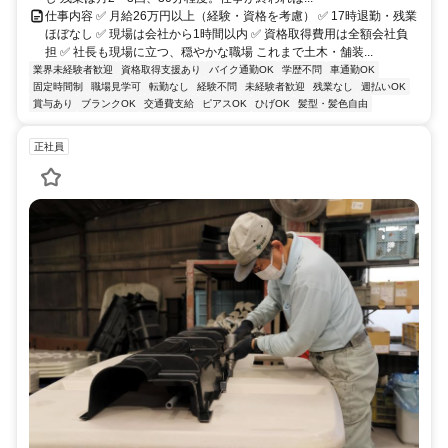
仕事内容 ✅ 月給26万円以上（経験・資格を考慮） ✅ 17時退勤・残業
ほぼなし ✅ 現場は会社から1時間以内 ✅ 資格取得費用は全額会社負
担 ✅ 社長も現場に立つ、穏やかな職場 これまで土木・舗装...
業界未経験者歓迎
資格取得支援あり
バイク通勤OK
学歴不問
車通勤OK
固定時間制
職場見学可
転勤なし
経験不問
未経験者歓迎
残業なし
週払いOK
賞与あり
ブランクOK
交通費支給
ピアスOK
ひげOK
髪型・髪色自由
正社員