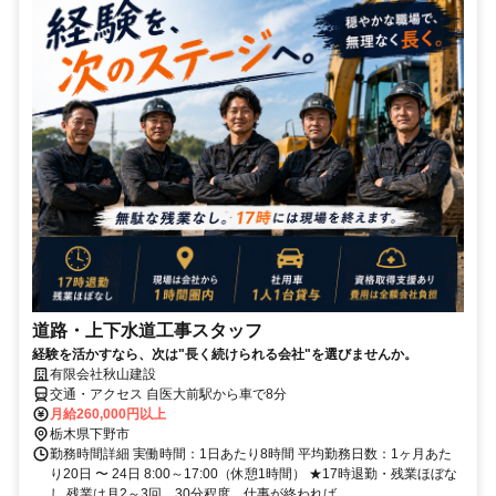
道路・上下水道工事スタッフ
経験を活かすなら、次は"長く続けられる会社"を選びませんか。
有限会社秋山建設
交通・アクセス 自医大前駅から車で8分
月給260,000円以上
栃木県下野市
勤務時間詳細 実働時間：1日あたり8時間 平均勤務日数：1ヶ月あた
り20日 〜 24日 8:00～17:00（休憩1時間） ★17時退勤・残業ほぼな
し 残業は月2～3回、30分程度。仕事が終われば...