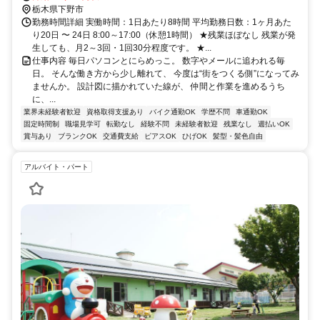
栃木県下野市
勤務時間詳細 実働時間：1日あたり8時間 平均勤務日数：1ヶ月あた
り20日 〜 24日 8:00～17:00（休憩1時間） ★残業ほぼなし 残業が発
生しても、月2～3回・1回30分程度です。 ★...
仕事内容 毎日パソコンとにらめっこ。 数字やメールに追われる毎
日。 そんな働き方から少し離れて、 今度は“街をつくる側”になってみ
ませんか。 設計図に描かれていた線が、 仲間と作業を進めるうち
に、...
業界未経験者歓迎
資格取得支援あり
バイク通勤OK
学歴不問
車通勤OK
固定時間制
職場見学可
転勤なし
経験不問
未経験者歓迎
残業なし
週払いOK
賞与あり
ブランクOK
交通費支給
ピアスOK
ひげOK
髪型・髪色自由
アルバイト・パート