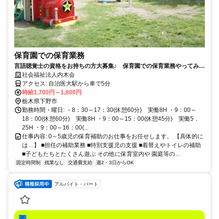
保育園での保育業務
言語聴覚士の資格をお持ちの方大募集♪ 保育園での保育業務やってみま
せんか？
社会福祉法人内木会
アクセス: 自治医大駅から車で5分
時給1,700円～1,800円
栃木県下野市
勤務時間・曜日: ・8：30～17：30(休憩60分) 実働8H ・9：00～
18：00(休憩60分) 実働8H ・9：00～15：00(休憩45分) 実働5．
25H ・9：00～16：00(...
仕事内容: 0～5歳児の保育補助のお仕事をお任せします。 【具体的に
は…】 ■担任の補助業務 ■特別支援児の支援 ■着替えやトイレの補助
■子どもたちとたくさん遊ぶ その他に保育室内や 園庭等の...
固定時間制
残業なし
交通費支給
週2・3日からOK
アルバイト・パート