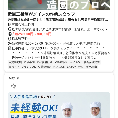
造園工業務がメインの作業スタッフ
必要資格＆経験一切ナシ！施工管理経験も積める！/残業月平均5時間未
満で無理なく働ける
有限会社上野園
最寄駅 安塚駅 交通アクセス 東武宇都宮線「安塚駅」より車で7分 ●車
月給250,000円～300,000円
通勤OK ●駐車場あり
栃木県下野市
勤務時間 8:00～17:00（休憩60分） ※残業：月平均5時間未満
仕事内容 ＼＼求人のPOINTを要チェック／／ ＊…＊…＊…＊…＊…
＊…＊…＊…＊…＊ ✨未経験者歓迎、教育体制が充実！ ✨必要資格＆
経験一切ナシ！ ✨年1回賞与あり！ ✨書類選考なし＆面接...
固定時間制
経験不問
未経験者歓迎
経験者歓迎
ネイルOK
社会保険完備
賞与あり
ブランクOK
交通費支給
ピアスOK
ひげOK
髪型・髪色自由
契約社員