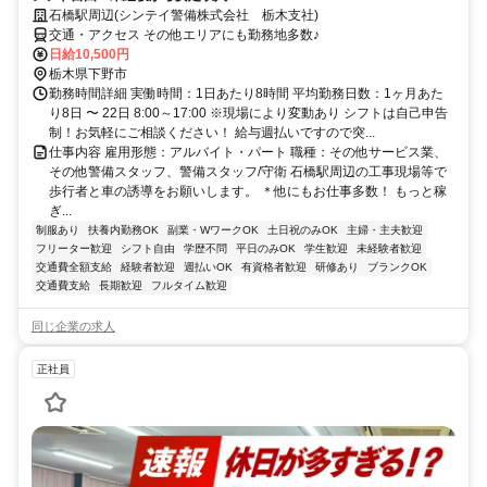
石橋駅周辺(シンテイ警備株式会社 栃木支社)
交通・アクセス その他エリアにも勤務地多数♪
日給10,500円
栃木県下野市
勤務時間詳細 実働時間：1日あたり8時間 平均勤務日数：1ヶ月あた
り8日 〜 22日 8:00～17:00 ※現場により変動あり シフトは自己申告
制！お気軽にご相談ください！ 給与週払いですので突...
仕事内容 雇用形態：アルバイト・パート 職種：その他サービス業、
その他警備スタッフ、警備スタッフ/守衛 石橋駅周辺の工事現場等で
歩行者と車の誘導をお願いします。 ＊他にもお仕事多数！ もっと稼
ぎ...
制服あり
扶養内勤務OK
副業・WワークOK
土日祝のみOK
主婦・主夫歓迎
フリーター歓迎
シフト自由
学歴不問
平日のみOK
学生歓迎
未経験者歓迎
交通費全額支給
経験者歓迎
週払いOK
有資格者歓迎
研修あり
ブランクOK
交通費支給
長期歓迎
フルタイム歓迎
同じ企業の求人
正社員