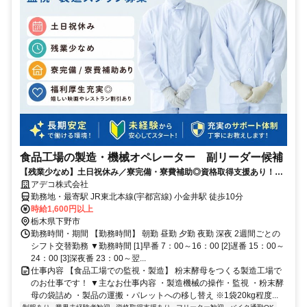
食品工場の製造・機械オペレーター 副リーダー候補
【残業少なめ】土日祝休み／寮完備・寮費補助◎資格取得支援あり！将
来の副リーダー候補募集
アデコ株式会社
勤務地・最寄駅 JR東北本線(宇都宮線) 小金井駅 徒歩10分
時給1,600円以上
栃木県下野市
勤務時間・期間 【勤務時間】 朝勤 昼勤 夕勤 夜勤 深夜 2週間ごとの
シフト交替勤務 ▼勤務時間 [1]早番 7：00～16：00 [2]遅番 15：00～
24：00 [3]深夜番 23：00～翌...
仕事内容 【食品工場での監視・製造】 粉末酵母をつくる製造工場で
のお仕事です！ ▼主なお仕事内容 ・製造機械の操作・監視 ・粉末酵
母の袋詰め ・製品の運搬・パレットへの移し替え ※1袋20kg程度...