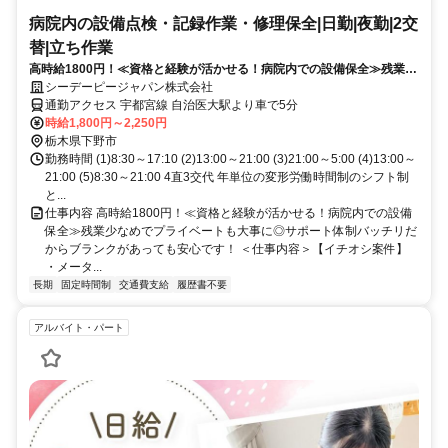
病院内の設備点検・記録作業・修理保全|日勤|夜勤|2交
替|立ち作業
高時給1800円！≪資格と経験が活かせる！病院内での設備保全≫残業少
なめでプライベートも大事に◎サポート体制バッチリだからブランクが
シーデーピージャパン株式会社
あっても安心です！
通勤アクセス 宇都宮線 自治医大駅より車で5分
時給1,800円～2,250円
栃木県下野市
勤務時間 (1)8:30～17:10 (2)13:00～21:00 (3)21:00～5:00 (4)13:00～
21:00 (5)8:30～21:00 4直3交代 年単位の変形労働時間制のシフト制
と...
仕事内容 高時給1800円！≪資格と経験が活かせる！病院内での設備
保全≫残業少なめでプライベートも大事に◎サポート体制バッチリだ
からブランクがあっても安心です！ ＜仕事内容＞【イチオシ案件】
・メータ...
長期
固定時間制
交通費支給
履歴書不要
アルバイト・パート