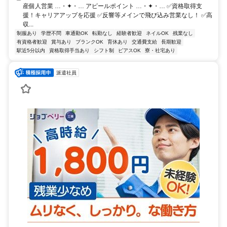
産個人営業 …・✦・… アピールポイント …・✦・… ✅資格取得支
援！キャリアアップを応援 ✅反響等メインで飛び込み営業なし！ ✅高
収...
制服あり
学歴不問
車通勤OK
転勤なし
経験者歓迎
ネイルOK
残業なし
有資格者歓迎
賞与あり
ブランクOK
育休あり
交通費支給
長期歓迎
駅近5分以内
資格取得手当あり
シフト制
ピアスOK
寮・社宅あり
派遣社員