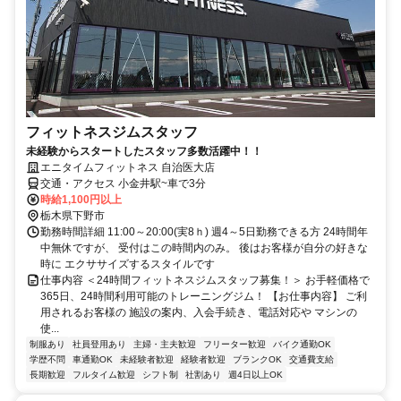
フィットネスジムスタッフ
未経験からスタートしたスタッフ多数活躍中！！
エニタイムフィットネス 自治医大店
交通・アクセス 小金井駅~車で3分
時給1,100円以上
栃木県下野市
勤務時間詳細 11:00～20:00(実8ｈ) 週4～5日勤務できる方 24時間年
中無休ですが、 受付はこの時間内のみ。 後はお客様が自分の好きな
時に エクササイズするスタイルです
仕事内容 ＜24時間フィットネスジムスタッフ募集！＞ お手軽価格で
365日、24時間利用可能のトレーニングジム！ 【お仕事内容】 ご利
用されるお客様の 施設の案内、入会手続き、電話対応や マシンの
使...
制服あり
社員登用あり
主婦・主夫歓迎
フリーター歓迎
バイク通勤OK
学歴不問
車通勤OK
未経験者歓迎
経験者歓迎
ブランクOK
交通費支給
長期歓迎
フルタイム歓迎
シフト制
社割あり
週4日以上OK