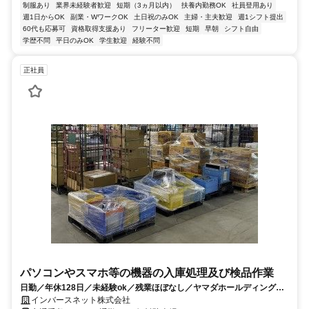
制服あり
業界未経験者歓迎
短期（3ヵ月以内）
扶養内勤務OK
社員登用あり
週1日からOK
副業・WワークOK
土日祝のみOK
主婦・主夫歓迎
週1シフト提出
60代も応募可
資格取得支援あり
フリーター歓迎
短期
早朝
シフト自由
学歴不問
平日のみOK
学生歓迎
経験不問
正社員
パソコンやスマホ等の機器の入庫処理及び検品作業
日勤／年休128日／未経験ok／残業ほぼなし／ヤマダホールディングス
グループ
インバースネット株式会社