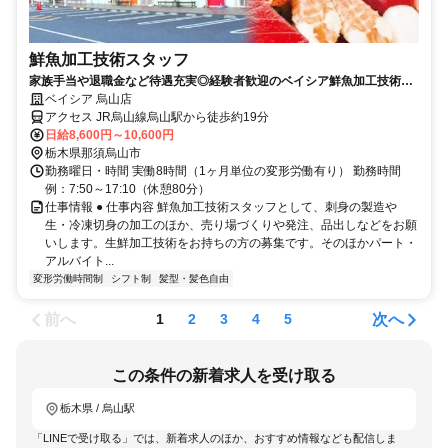
鮮魚加工技術スタッフ
家族手当や退職金など待遇充実◎経験者歓迎のベイシア鮮魚加工技術ス
タッフ（店舗専任社員）求人
ベイシア 烏山店
アクセス JR烏山線烏山駅から徒歩約19分
日給8,600円～10,600円
栃木県那須烏山市
勤務曜日・時間 実働8時間（1ヶ月単位の変形労働有り） 勤務時間
例：7:50～17:10（休憩80分）
仕事情報 ● 仕事内容 鮮魚加工技術スタッフとして、刺身の製造や
生・冷凍切身の加工のほか、売り場づくりや発注、品出しなどをお願
いします。生鮮加工技術をお持ちの方の募集です。そのほかパート・
アルバイト...
変形労働時間制
シフト制
髪型・髪色自由
前へ
次へ
1
2
3
4
5
この条件の新着求人を受け取る
栃木県 / 烏山駅
「LINEで受け取る」では、新着求人のほか、おすすめ情報なども配信しま