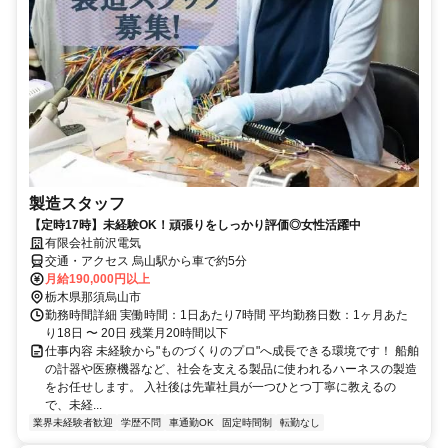
製造スタッフ
【定時17時】未経験OK！頑張りをしっかり評価◎女性活躍中
有限会社前沢電気
交通・アクセス 烏山駅から車で約5分
月給190,000円以上
栃木県那須烏山市
勤務時間詳細 実働時間：1日あたり7時間 平均勤務日数：1ヶ月あた
り18日 〜 20日 残業月20時間以下
仕事内容 未経験から"ものづくりのプロ"へ成長できる環境です！ 船舶
の計器や医療機器など、社会を支える製品に使われるハーネスの製造
をお任せします。 入社後は先輩社員が一つひとつ丁寧に教えるの
で、未経...
業界未経験者歓迎
学歴不問
車通勤OK
固定時間制
転勤なし