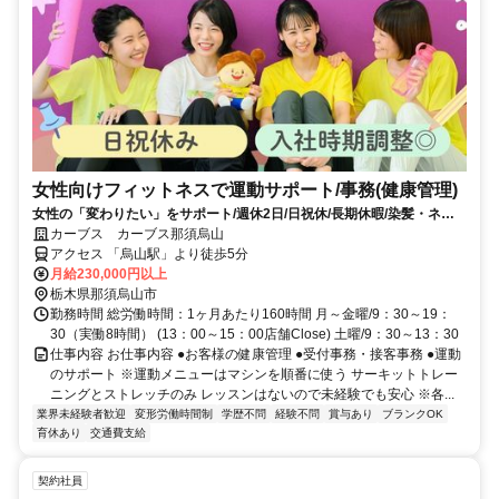
女性向けフィットネスで運動サポート/事務(健康管理)
女性の「変わりたい」をサポート/週休2日/日祝休/長期休暇/染髪・ネイ
ルOK※規定内
カーブス カーブス那須烏山
アクセス 「烏山駅」より徒歩5分
月給230,000円以上
栃木県那須烏山市
勤務時間 総労働時間：1ヶ月あたり160時間 月～金曜/9：30～19：
30（実働8時間） (13：00～15：00店舗Close) 土曜/9：30～13：30
仕事内容 お仕事内容 ●お客様の健康管理 ●受付事務・接客事務 ●運動
のサポート ※運動メニューはマシンを順番に使う サーキットトレー
ニングとストレッチのみ レッスンはないので未経験でも安心 ※各...
業界未経験者歓迎
変形労働時間制
学歴不問
経験不問
賞与あり
ブランクOK
育休あり
交通費支給
契約社員