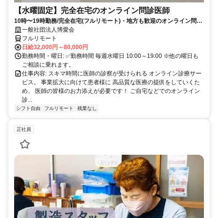
【水曜固定】完全在宅のオンライン問診医師
10時〜19時勤務/完全在宅(フルリモート)・地方も歓迎のオンライン問診
業務
一般社団法人博愛会
フルリモート
日給32,000円～80,000円
勤務時間・曜日: ✅勤務時間 毎週水曜日 10:00～19:00 ※他の曜日も
ご相談に乗れます。
仕事内容: スキマ時間に医師の診察が受けられる オンライン診療サー
ビス。 事業拡大に向けて患者様に 高品質な医療の提供をしていくた
め、 医師の皆様のお力添えが必要です！ ご自宅などでのオンライン
診...
シフト自由
フルリモート
残業なし
正社員