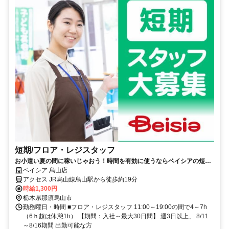
短期/フロア・レジスタッフ
お小遣い夏の間に稼いじゃおう！時間を有効に使うならベイシアの短期
アルバイトで決まり！
ベイシア 烏山店
アクセス JR烏山線烏山駅から徒歩約19分
時給1,300円
栃木県那須烏山市
勤務曜日・時間 ■フロア・レジスタッフ 11:00～19:00の間で4～7h
（6ｈ超は休憩1h） 【期間：入社～最大30日間】 週3日以上、 8/11
～8/16期間 出勤可能な方