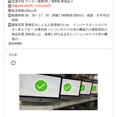
交通手段 マイカー通勤OK／無料駐車場あり
月給190,000円～230,000円
栃木県那須烏山市
勤務時間 08：30～17：30（実働7.5時間/休憩90分） 残業：月平均10
時間
募集背景 業務拡大による人員増強のため、 インバースネットのイチ
オシ求人です！ 仕事内容 パソコンやスマホ等の機器の入庫処理及び
検品作業 具体的には… 倉庫に持ち込まれたパソコンやスマホ等の機
器の...
固定時間制
正社員