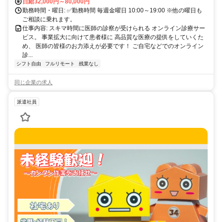
日給32,000円～80,000円
勤務時間・曜日: ✅勤務時間 毎週金曜日 10:00～19:00 ※他の曜日も
ご相談に乗れます。
仕事内容: スキマ時間に医師の診察が受けられる オンライン診療サー
ビス。 事業拡大に向けて患者様に 高品質な医療の提供をしていくた
め、 医師の皆様のお力添えが必要です！ ご自宅などでのオンライン
診...
シフト自由
フルリモート
残業なし
同じ企業の求人
派遣社員