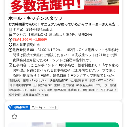
ホール・キッチンスタッフ
どの時間帯でもOK！マニュアルが整っているからフリーターさんも安心
です♪
すき家 294号那須烏山店
アクセス 【車通勤OK】烏山駅より車4分、徒歩24分
時給1,200円～1,500円
栃木県那須烏山市
勤務時間 5:00～24:00 ※1日2h～、週2日～OK ※勤務シフトや勤務時
間帯は面接で気軽にご相談ください！ ※高校生シフトは21時まで(深
夜勤務発生を防ぐため) ・シフトは自己申告制です。 ...
仕事内容 ＼ここがポイント／ ■食事補助、割引制度あり！ └すき家の
お料理がお得に食べられる食事補助や はま寿司などグループで使え
る割引制度あり！ ■髪型、髪色自由！ ■ランクアップ制度でしっか...
制服あり
短期（3ヵ月以内）
扶養内勤務OK
社員登用あり
副業・WワークOK
1日4時間以内OK
土日祝のみOK
主婦・主夫歓迎
60代も応募可
フリーター歓迎
給料前払いOK
早朝
シフト自由
学歴不問
車通勤OK
即日勤務OK
平日のみOK
学生歓迎
未経験者歓迎
午前
アルバイト・パート