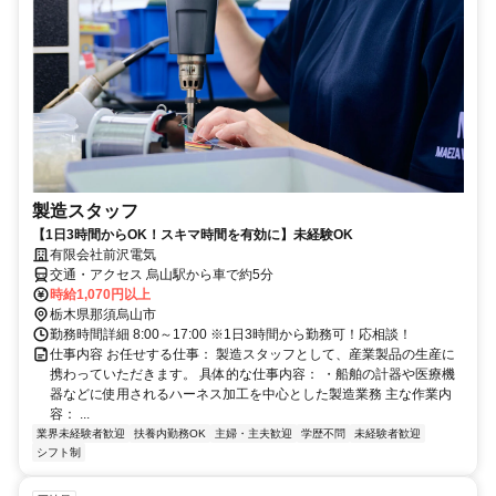
製造スタッフ
【1日3時間からOK！スキマ時間を有効に】未経験OK
有限会社前沢電気
交通・アクセス 烏山駅から車で約5分
時給1,070円以上
栃木県那須烏山市
勤務時間詳細 8:00～17:00 ※1日3時間から勤務可！応相談！
仕事内容 お任せする仕事： 製造スタッフとして、産業製品の生産に
携わっていただきます。 具体的な仕事内容： ・船舶の計器や医療機
器などに使用されるハーネス加工を中心とした製造業務 主な作業内
容： ...
業界未経験者歓迎
扶養内勤務OK
主婦・主夫歓迎
学歴不問
未経験者歓迎
シフト制