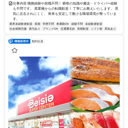
仕事内容 職務経験や前職不問！ 葬祭の知識や搬送・ドライバー経験
も不問です。 異業種からの転職歓迎！ 丁寧にお教えいたします。 景
気に左右されにくく、 将来も安定して働ける職場環境が整っていま
す。 ...
業界未経験者歓迎
長期
学歴不問
車通勤OK
経験不問
未経験者歓迎
社会保険完備
賞与あり
ブランクOK
交通費支給
長期歓迎
シフト制
昇給あり
契約社員