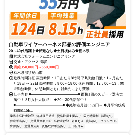
自動車ワイヤーハーネス部品の評価エンジニア
20～40代活躍中◆転勤なし◆土日祝休み◆栃木県
株式会社フォーラムエンジニアリング
交通・アクセス 滝駅
月給350,000円～550,000円
栃木県那須烏山市
勤務時間詳細 実働時間：1日あたり8時間 平均勤務日数：1ヶ月あた
り18日 〜 22日 勤務時間：9:00～18:00 休憩時間：12：00～13：00
※勤務時間、休憩時間ともに就業先により変動...
仕事内容 ■―――――――――――――■ 面接1回のスピード選考実
施中！ 8月入社大歓迎！ ★20～30代活躍中！
■―――――――――――――■ ◆経験者月給35万円～ ◆月平均残業
時間8.15h...
業界未経験者歓迎
無期雇用派遣
資格取得支援あり
固定時間制
転勤なし
住宅手当あり
交通費全額支給
経験者歓迎
研修あり
賞与あり
ブランクOK
育休あり
交通費支給
資格取得手当あり
土日祝休み