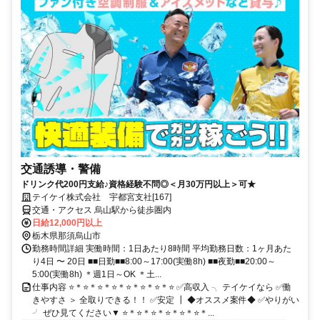
交通誘導・警備
ドリンク代200円支給♪資格経験不問◎＜月30万円以上＞可★
テイケイ株式会社 宇都宮支社[167]
交通・アクセス 烏山駅から徒歩圏内
日給12,000円以上
栃木県那須烏山市
勤務時間詳細 実働時間：1日あたり8時間 平均勤務日数：1ヶ月あた
り4日 〜 20日 ■■日勤■■8:00～17:00(実働8h) ■■夜勤■■20:00～
5:00(実働8h) ＊週1日～OK ＊土...
仕事内容 ⭐＊⭐＊⭐＊⭐＊⭐＊⭐＊⭐＊⭐ ✅高収入 ╮ テイケイなら ✅働
きやすさ ＞ 全取りできる！！ ✅安定 ┃ ◆オススメ案件◆ ✅やりがい
╯ ぜひ見てください▼ ⭐＊⭐＊⭐＊⭐＊⭐＊⭐＊...