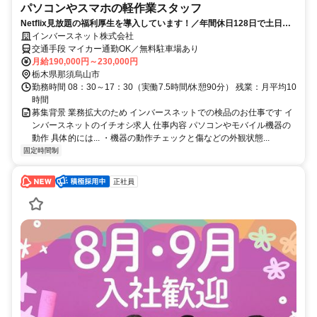
パソコンやスマホの軽作業スタッフ
Netflix見放題の福利厚生を導入しています！／年間休日128日で土日祝
日はお休み！
インバースネット株式会社
交通手段 マイカー通勤OK／無料駐車場あり
月給190,000円～230,000円
栃木県那須烏山市
勤務時間 08：30～17：30（実働7.5時間/休憩90分） 残業：月平均10
時間
募集背景 業務拡大のため インバースネットでの検品のお仕事です イ
ンバースネットのイチオシ求人 仕事内容 パソコンやモバイル機器の
動作 具体的には... ・機器の動作チェックと傷などの外観状態...
固定時間制
正社員