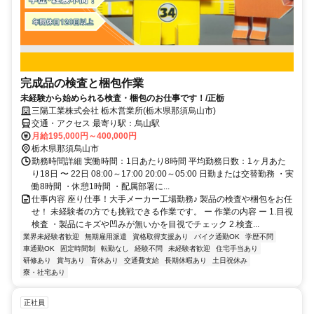
完成品の検査と梱包作業
未経験から始められる検査・梱包のお仕事です！/正栃
三陽工業株式会社 栃木営業所(栃木県那須烏山市)
交通・アクセス 最寄り駅：烏山駅
月給195,000円～400,000円
栃木県那須烏山市
勤務時間詳細 実働時間：1日あたり8時間 平均勤務日数：1ヶ月あた
り18日 〜 22日 08:00～17:00 20:00～05:00 日勤または交替勤務 ・実
働8時間 ・休憩1時間 ・配属部署に...
仕事内容 座り仕事！大手メーカー工場勤務♪ 製品の検査や梱包をお任
せ！ 未経験者の方でも挑戦できる作業です。 ー 作業の内容 ー 1.目視
検査 ・製品にキズや凹みが無いかを目視でチェック 2.検査...
業界未経験者歓迎
無期雇用派遣
資格取得支援あり
バイク通勤OK
学歴不問
車通勤OK
固定時間制
転勤なし
経験不問
未経験者歓迎
住宅手当あり
研修あり
賞与あり
育休あり
交通費支給
長期休暇あり
土日祝休み
寮・社宅あり
正社員