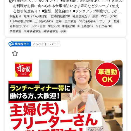
仕事内容 ＼ここがポイント／ ■食事補助、割引制度あり！ └すき家の
お料理がお得に食べられる食事補助や はま寿司などグループで使え
る割引制度あり！ ■髪型、髪色自由！ ■ランクアップ制度でしっか...
制服あり
短期（3ヵ月以内）
扶養内勤務OK
社員登用あり
副業・WワークOK
1日4時間以内OK
土日祝のみOK
主婦・主夫歓迎
60代も応募可
フリーター歓迎
給料前払いOK
シフト自由
学歴不問
車通勤OK
即日勤務OK
平日のみOK
学生歓迎
未経験者歓迎
経験者歓迎
夜間
アルバイト・パート