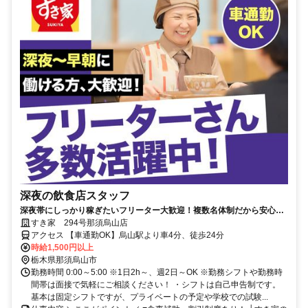
深夜の飲食店スタッフ
深夜帯にしっかり稼ぎたいフリーター大歓迎！複数名体制だから安心し
て働ける◎
すき家 294号那須烏山店
アクセス 【車通勤OK】烏山駅より車4分、徒歩24分
時給1,500円以上
栃木県那須烏山市
勤務時間 0:00～5:00 ※1日2h～、週2日～OK ※勤務シフトや勤務時
間帯は面接で気軽にご相談ください！ ・シフトは自己申告制です。
基本は固定シフトですが、プライベートの予定や学校での試験...