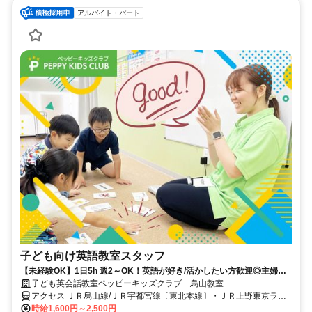
アルバイト・パート
子ども向け英語教室スタッフ
【未経験OK】1日5h 週2～OK！英語が好き/活かしたい方歓迎◎主婦
(夫)/学生も活躍中！
子ども英会話教室ペッピーキッズクラブ 烏山教室
アクセス ＪＲ烏山線/ＪＲ宇都宮線〔東北本線〕・ＪＲ上野東京ライ
ン 烏山徒歩約9分、ＪＲ烏山線/ＪＲ宇都宮線〔東北本線〕・ＪＲ上野
時給1,600円～2,500円