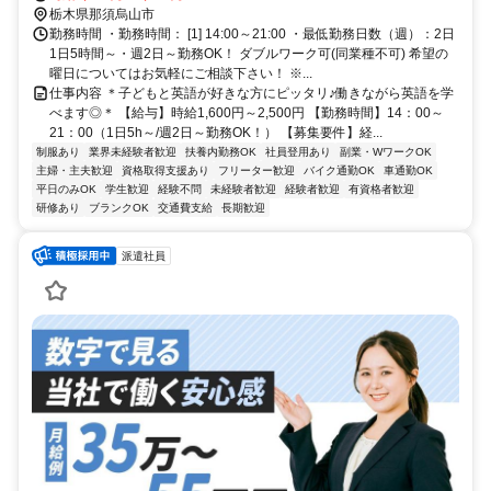
東京ライン 滝（栃木県）徒歩約36分 JR烏山線「烏山駅」より徒歩9
栃木県那須烏山市
分 ／近隣教室への勤務も応相談 ※屋内禁煙
勤務時間 ・勤務時間： [1] 14:00～21:00 ・最低勤務日数（週）：2日
1日5時間～・週2日～勤務OK！ ダブルワーク可(同業種不可) 希望の
曜日についてはお気軽にご相談下さい！ ※...
仕事内容 ＊子どもと英語が好きな方にピッタリ♪働きながら英語を学
べます◎＊ 【給与】時給1,600円～2,500円 【勤務時間】14：00～
21：00（1日5h～/週2日～勤務OK！） 【募集要件】経...
制服あり
業界未経験者歓迎
扶養内勤務OK
社員登用あり
副業・WワークOK
主婦・主夫歓迎
資格取得支援あり
フリーター歓迎
バイク通勤OK
車通勤OK
平日のみOK
学生歓迎
経験不問
未経験者歓迎
経験者歓迎
有資格者歓迎
研修あり
ブランクOK
交通費支給
長期歓迎
派遣社員