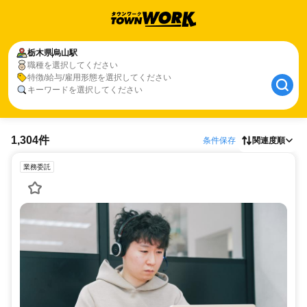
栃木県
烏山駅
職種を選択してください
特徴/給与/雇用形態を選択してください
キーワードを選択してください
1,304件
条件保存
関連度順
業務委託