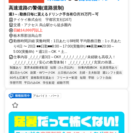
高速道路の警備(道路規制)
週3～♪勤務日毎に貰えるドリンク手当有◎月35万円～可
テイケイ株式会社 宇都宮支社[167]
交通・アクセス 烏山駅から徒歩圏内
日給14,000円以上
栃木県那須烏山市
勤務時間詳細 実働時間：1日あたり8時間 平均勤務日数：1ヶ月あた
り4日 〜 20日 ■■日勤■■8:00～17:00(実働8h) ■■夜勤■■20:00～
5:00(実働8h) ＊週1日～OK ＊土...
仕事内容 _/_/_/_/ 週3日～OK!! _/_/_/_/ _/_/_/_/ 未経験も高収入！
_/_/_/_/ _/_/_/_/ 安心の教育体制！ _/_/_/_/ _/_/_/_/ 充実の待遇...
制服あり
業界未経験者歓迎
短期（3ヵ月以内）
扶養内勤務OK
社員登用あり
週1日からOK
副業・WワークOK
土日祝のみOK
主婦・主夫歓迎
週1シフト提出
60代も応募可
資格取得支援あり
フリーター歓迎
短期
早朝
シフト自由
学歴不問
平日のみOK
学生歓迎
経験不問
アルバイト・パート