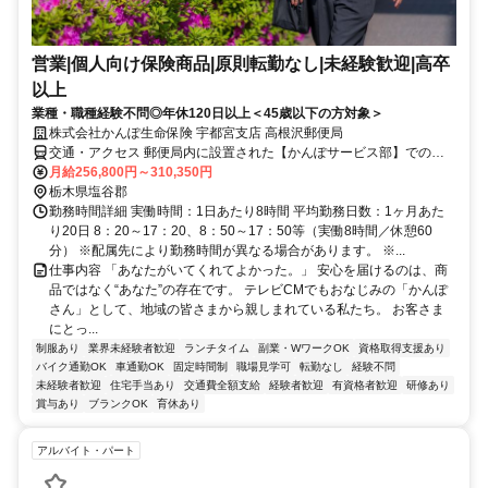
営業|個人向け保険商品|原則転勤なし|未経験歓迎|高卒
以上
業種・職種経験不問◎年休120日以上＜45歳以下の方対象＞
株式会社かんぽ生命保険 宇都宮支店 高根沢郵便局
交通・アクセス 郵便局内に設置された【かんぽサービス部】での勤
務となります
月給256,800円～310,350円
栃木県塩谷郡
勤務時間詳細 実働時間：1日あたり8時間 平均勤務日数：1ヶ月あた
り20日 8：20～17：20、8：50～17：50等（実働8時間／休憩60
分） ※配属先により勤務時間が異なる場合があります。 ※...
仕事内容 「あなたがいてくれてよかった。」 安心を届けるのは、商
品ではなく“あなた”の存在です。 テレビCMでもおなじみの「かんぽ
さん」として、地域の皆さまから親しまれている私たち。 お客さま
にとっ...
制服あり
業界未経験者歓迎
ランチタイム
副業・WワークOK
資格取得支援あり
バイク通勤OK
車通勤OK
固定時間制
職場見学可
転勤なし
経験不問
未経験者歓迎
住宅手当あり
交通費全額支給
経験者歓迎
有資格者歓迎
研修あり
賞与あり
ブランクOK
育休あり
アルバイト・パート