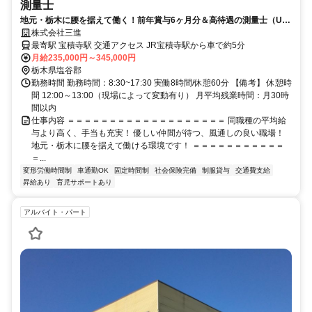
測量士
地元・栃木に腰を据えて働く！前年賞与6ヶ月分＆高待遇の測量士（UI
ターン・経験者歓迎）
株式会社三進
最寄駅 宝積寺駅 交通アクセス JR宝積寺駅から車で約5分
月給235,000円～345,000円
栃木県塩谷郡
勤務時間 勤務時間：8:30~17:30 実働8時間/休憩60分 【備考】 休憩時
間 12:00～13:00（現場によって変動有り） 月平均残業時間：月30時
間以内
仕事内容 ＝＝＝＝＝＝＝＝＝＝＝＝＝＝＝＝＝＝＝ 同職種の平均給
与より高く、手当も充実！ 優しい仲間が待つ、風通しの良い職場！
地元・栃木に腰を据えて働ける環境です！ ＝＝＝＝＝＝＝＝＝＝＝
＝...
変形労働時間制
車通勤OK
固定時間制
社会保険完備
制服貸与
交通費支給
昇給あり
育児サポートあり
アルバイト・パート