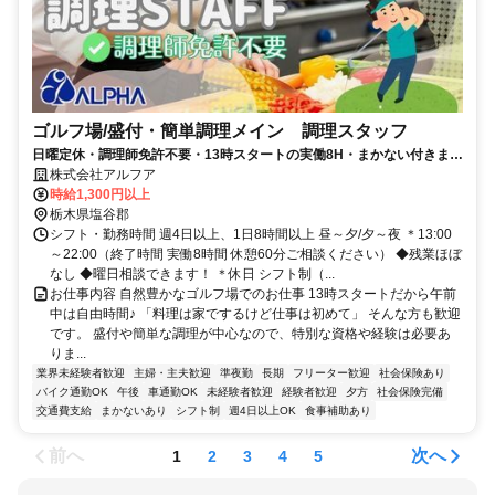
ゴルフ場/盛付・簡単調理メイン 調理スタッフ
日曜定休・調理師免許不要・13時スタートの実働8H・まかない付きま
す！
株式会社アルフア
時給1,300円以上
栃木県塩谷郡
シフト・勤務時間 週4日以上、1日8時間以上 昼～夕/夕～夜 ＊13:00
～22:00（終了時間 実働8時間 休憩60分ご相談ください） ◆残業ほぼ
なし ◆曜日相談できます！ ＊休日 シフト制（...
お仕事内容 自然豊かなゴルフ場でのお仕事 13時スタートだから午前
中は自由時間♪ 「料理は家でするけど仕事は初めて」 そんな方も歓迎
です。 盛付や簡単な調理が中心なので、特別な資格や経験は必要あ
りま...
業界未経験者歓迎
主婦・主夫歓迎
準夜勤
長期
フリーター歓迎
社会保険あり
バイク通勤OK
午後
車通勤OK
未経験者歓迎
経験者歓迎
夕方
社会保険完備
交通費支給
まかないあり
シフト制
週4日以上OK
食事補助あり
前へ
次へ
1
2
3
4
5