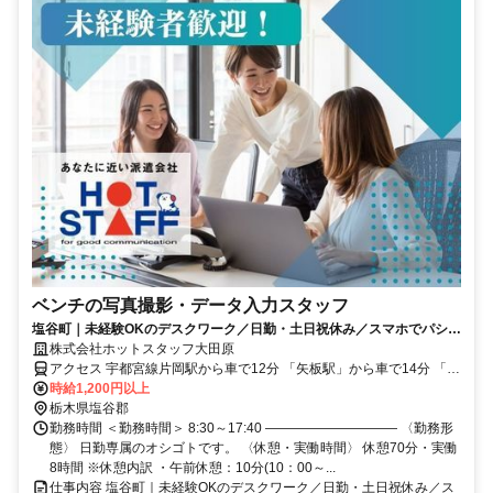
ベンチの写真撮影・データ入力スタッフ
塩谷町｜未経験OKのデスクワーク／日勤・土日祝休み／スマホでパシャ
ッと◎製品の写真撮影＆データ入力！
株式会社ホットスタッフ大田原
アクセス 宇都宮線片岡駅から車で12分 「矢板駅」から車で14分 「蒲
須板駅」から車で14分 ●マイカー通勤OK！ ●自転車・バイク通勤
時給1,200円以上
OK！ ●無料駐車場・駐輪場あり♪
栃木県塩谷郡
勤務時間 ＜勤務時間＞ 8:30～17:40 ―――――――――― 〈勤務形
態〉 日勤専属のオシゴトです。 〈休憩・実働時間〉 休憩70分・実働
8時間 ※休憩内訳 ・午前休憩：10分(10：00～...
仕事内容 塩谷町｜未経験OKのデスクワーク／日勤・土日祝休み／ス