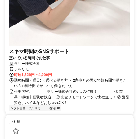
スキマ時間のSNSサポート
空いている時間でお仕事！
ラリー株式会社
フルリモート
時給1,226円～4,000円
勤務時間・曜日: ＜選べる働き方＞ □家事との両立で短時間で働きた
い方 □長時間でがっつり働きたい方
仕事内容: -------------ラリー株式会社の5つの特徴！------------- ① 業
界・職種未経験者歓迎！ ② 完全リモートワークで出社無し！ ③ 髪型
髪色、ネイルなどおしゃれOK！...
シフト自由
フルリモート
在宅OK
正社員