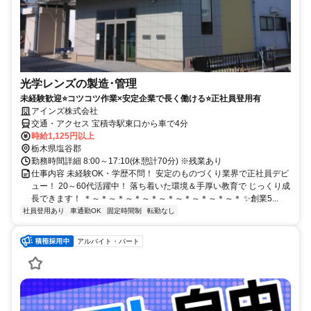
光学レンズの製造･管理
未経験歓迎⭐コツコツ作業×安定企業で長く働ける⭐正社員登用有
アインズ株式会社
交通・アクセス 宝積寺駅東口から車で4分
時給1,125円以上
栃木県塩谷郡
勤務時間詳細 8:00～17:10(休憩計70分) ※残業あり
仕事内容 未経験OK・学歴不問！ 安定のものづくり業界で正社員デビ
ュー！ 20～60代活躍中！ 落ち着いた環境＆手厚い教育で じっくり成
長できます！ ＊～＊～＊～＊～＊～＊～＊～＊～＊～＊ ✨創業5...
社員登用あり
車通勤OK
固定時間制
転勤なし
アルバイト・パート