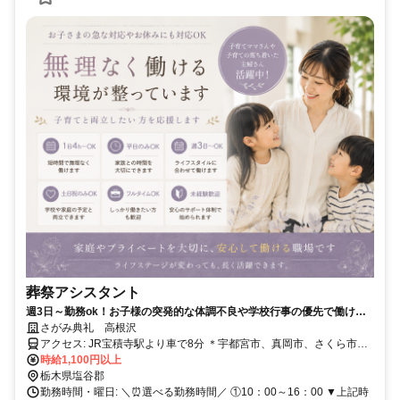
葬祭アシスタント
週3日～勤務ok！お子様の突発的な体調不良や学校行事の優先で働けま
す！働きやすさを求めるならここで決まり♪
さがみ典礼 高根沢
アクセス: JR宝積寺駅より車で8分 ＊宇都宮市、真岡市、さくら市、
上三川町からもアクセス良好◎
時給1,100円以上
栃木県塩谷郡
勤務時間・曜日: ＼⏰選べる勤務時間／ ①10：00～16：00 ▼上記時