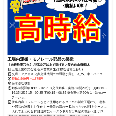
工場内運搬・モノレール部品の製造
【未経験率70％】月収30万以上で稼げる／髪色自由/派栃木
三陽工業株式会社 栃木営業所(栃木県塩谷郡塩谷町)
交通・アクセス 公共交通機関での通勤が難しいため、車・バイクで
の通勤になります
時給1,500円～1,875円
栃木県塩谷郡
勤務時間詳細 8:15～16:35 ３交代勤務（実働7時間20分） [1]08:15～
16:35 [2]16:15～00:35 [3]00:15～08:35 ※食事休憩60分 1～3のロー
テーショ...
仕事内容 モノレールなどに使用されるタイヤの製造工場にて、材料
や部品の運搬をお任せ！ ー作業の流れー [1]タイヤの材料をケースに
入れてまとめる [2]運搬車にケースを取り付け所定の場所へ運ぶ [3...
業界未経験者歓迎
学歴不問
車通勤OK
転勤なし
経験不問
研修あり