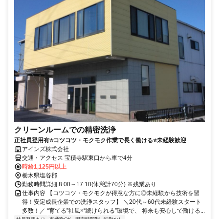
クリーンルームでの精密洗浄
正社員登用有⭐コツコツ・モクモク作業で長く働ける⭐未経験歓迎
アインズ株式会社
交通・アクセス 宝積寺駅東口から車で4分
時給1,125円以上
栃木県塩谷郡
勤務時間詳細 8:00～17:10(休憩計70分) ※残業あり
仕事内容 【コツコツ・モクモクが得意な方に◎未経験から技術を習
得！安定成長企業での洗浄スタッフ】 ＼20代～60代未経験スタート
多数！／ “育てる”社風×“続けられる”環境で、 将来も安心して働ける...