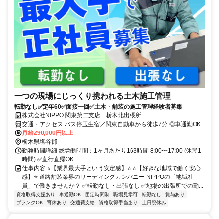
一つの現場にじっくり携われる土木施工管理
転勤なし✅定年60✅面接一回✅土木・舗装の施工管理経験者募集
株式会社NIPPO 関東第二支店 栃木北出張所
交通・アクセス バス停玉生宿／関東自動車から徒歩7分 ◎車通勤OK
月給290,000円以上
栃木県塩谷郡
勤務時間詳細 総労働時間：1ヶ月あたり163時間 8:00〜17:00 (休憩1
時間) ✅直行直帰OK
仕事内容 ⭐【業界最大手という安定感】⭐ ⭐【好きな地域で働く安心
感】⭐ 道路舗装業界のリーディングカンパニー NIPPOの「地域社
員」で働きませんか？ ✅転勤なし・出張なし ✅地場の出張所での勤...
資格取得支援あり
車通勤OK
固定時間制
職場見学可
転勤なし
賞与あり
ブランクOK
育休あり
交通費支給
資格取得手当あり
土日祝休み