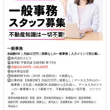
一般事務
未経験OK｜月給22万円｜残業なしの一般事務｜入力メインで安心勤務
｜高根沢町の正社員求人
株式会社エビス
最寄駅 宇都宮線 宝積寺駅 車で5分
月給220,000円～240,000円
栃木県塩谷郡
勤務時間 9:00～18:00（休憩60分） ※残業なし
仕事内容 【高根沢町】月給22万円｜残業なし｜データ入力中心の一
般事務｜正社員｜未経験OK 未経験から正社員へ。 データ入力がメイ
ンの一般事務スタッフ募集です。 不動産知識は一切不要。 コツコツ
作...
業界未経験者歓迎
長期
産休・育休取得実績あり
車通勤OK
固定時間制
経験不問
未経験者歓迎
残業なし
賞与あり
交通費支給
日中
長期休暇あり
昇給あり