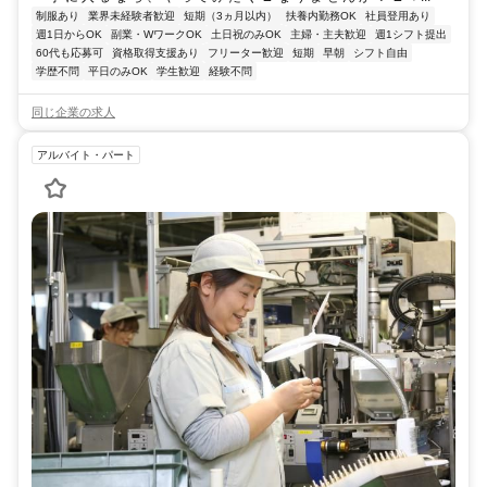
制服あり
業界未経験者歓迎
短期（3ヵ月以内）
扶養内勤務OK
社員登用あり
週1日からOK
副業・WワークOK
土日祝のみOK
主婦・主夫歓迎
週1シフト提出
60代も応募可
資格取得支援あり
フリーター歓迎
短期
早朝
シフト自由
学歴不問
平日のみOK
学生歓迎
経験不問
同じ企業の求人
アルバイト・パート