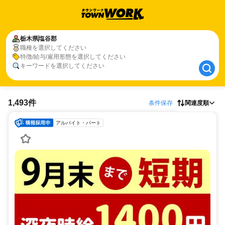
栃木県
栃木県
塩谷郡
塩谷郡
職種を選択してください
職種、特徴、キーワードを選択してください
特徴/給与/雇用形態を選択してください
キーワードを選択してください
1,493件
条件保存
関連度順
アルバイト・パート