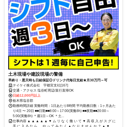
土木現場や建設現場の警備
早終り・悪天時も日給保証◎ドリンク代毎日支給★月30万円～可
テイケイ株式会社 宇都宮支社[167]
交通・アクセス 塩谷町周辺/直行直帰OK
日給12,000円以上
栃木県塩谷郡
勤務時間詳細 実働時間：1日あたり8時間 平均勤務日数：1ヶ月あた
り4日 〜 20日 ■■日勤■■8:00～17:00(実働8h) ■■夜勤■■20:00～
5:00(実働8h) ＊週1日～OK ＊土...
仕事内容 ▲ ▲ ▲ ▲ ▲ ▼ ム リ な く 働 い て ▼ 高 収 入 が ス グ に
手 に 入 る な ら 、 や っ て み た く ▲ な り ま せ ん か ？ ▲ ▼...