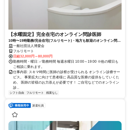
【水曜固定】完全在宅のオンライン問診医師
10時〜19時勤務/完全在宅(フルリモート)・地方も歓迎のオンライン問診
業務
一般社団法人博愛会
フルリモート
日給32,000円～80,000円
勤務時間・曜日: ✅勤務時間 毎週水曜日 10:00～19:00 ※他の曜日も
ご相談に乗れます。
仕事内容: スキマ時間に医師の診察が受けられる オンライン診療サー
ビス。 事業拡大に向けて患者様に 高品質な医療の提供をしていくた
め、 医師の皆様のお力添えが必要です！ ご自宅などでのオンライン
診...
シフト自由
フルリモート
残業なし
派遣社員