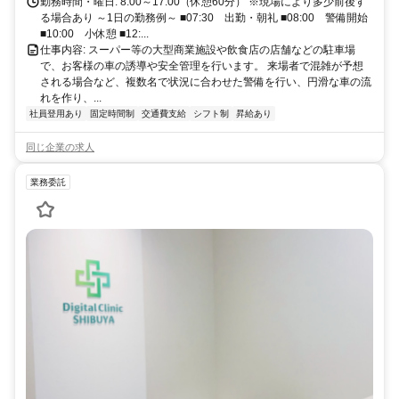
勤務時間・曜日: 8:00～17:00（休憩60分） ※現場により多少前後す
る場合あり ～1日の勤務例～ ■07:30 出勤・朝礼 ■08:00 警備開始
■10:00 小休憩 ■12:...
仕事内容: スーパー等の大型商業施設や飲食店の店舗などの駐車場
で、お客様の車の誘導や安全管理を行います。 来場者で混雑が予想
される場合など、複数名で状況に合わせた警備を行い、円滑な車の流
れを作り、...
社員登用あり
固定時間制
交通費支給
シフト制
昇給あり
同じ企業の求人
業務委託