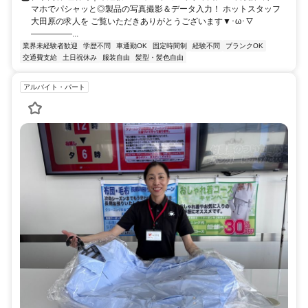
マホでパシャッと◎製品の写真撮影＆データ入力！ ホットスタッフ
大田原の求人を ご覧いただきありがとうございます▼･ω･▽
―――――...
業界未経験者歓迎
学歴不問
車通勤OK
固定時間制
経験不問
ブランクOK
交通費支給
土日祝休み
服装自由
髪型・髪色自由
アルバイト・パート