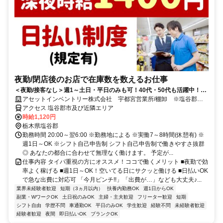
夜勤/閉店後のお店で在庫数を数えるお仕事
＜夜勤/接客なし＞週1～土日・平日のみも可！40代・50代も活躍中！ド
ライバーできる方歓迎！
アセットインベントリー株式会社 宇都宮営業所/棚卸 ※塩谷郡エ
リア管轄
アクセス 塩谷郡市及び近隣エリア
時給1,120円
栃木県塩谷郡
勤務時間 20:00～翌6:00 ※勤務地による ※実働7～8時間(休憩有) ※
週1日～OK ※シフト自己申告制 シフト自己申告制で働きやすさ抜群
◎ あなたの都合に合わせて無理なく働けます。 予定が...
仕事内容 タイパ重視の方にオススメ！ココで働くメリット ■夜勤で効
率よく稼げる ■週1日～OK！空いてる日にサクッと働ける ■日払いOK
で急な出費に対応可 「今月ピンチ!!」「出費が…」なども大丈夫♪...
業界未経験者歓迎
短期（3ヵ月以内）
扶養内勤務OK
週1日からOK
副業・WワークOK
土日祝のみOK
主婦・主夫歓迎
フリーター歓迎
短期
シフト自由
学歴不問
車通勤OK
平日のみOK
学生歓迎
経験不問
未経験者歓迎
経験者歓迎
夜間
即日払いOK
ブランクOK