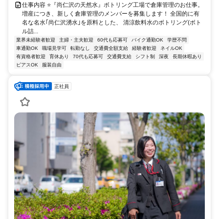
仕事内容 ⭐『尚仁沢の天然水』ボトリング工場で倉庫管理のお仕事。
増産につき、新しく倉庫管理のメンバーを募集します！ 全国的に有
名な名水｢尚仁沢湧水｣を原料とした、 清涼飲料水のボトリング(ボト
ル詰...
業界未経験者歓迎
主婦・主夫歓迎
60代も応募可
バイク通勤OK
学歴不問
車通勤OK
職場見学可
転勤なし
交通費全額支給
経験者歓迎
ネイルOK
有資格者歓迎
育休あり
70代も応募可
交通費支給
シフト制
深夜
長期休暇あり
ピアスOK
服装自由
正社員