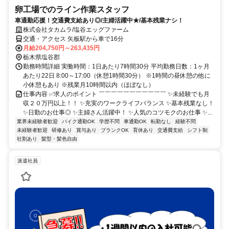
卵工場でのライン作業スタッフ
車通勤応援！交通費支給あり◎/主婦活躍中★/基本残業ナシ！
株式会社タカムラ/塩谷エッグファーム
交通・アクセス 矢板駅から車で16分
月給204,750円～263,435円
栃木県塩谷郡
勤務時間詳細 実働時間：1日あたり7時間30分 平均勤務日数：1ヶ月
あたり22日 8:00～17:00（休憩1時間30分） ※1時間の昼休憩の他に
小休憩もあり ※残業月10時間以内（ほぼなし）
仕事内容 ✅求人のポイント ￣￣￣￣￣￣￣￣￣￣￣ ✨未経験でも月
収２０万円以上！！ ✨充実のワークライフバランス ✨基本残業なし！
✨日勤のお仕事◎ ✨主婦さん活躍中！ ✨人気のコツモクのお仕事 ✨...
業界未経験者歓迎
バイク通勤OK
学歴不問
車通勤OK
転勤なし
経験不問
未経験者歓迎
研修あり
賞与あり
ブランクOK
育休あり
交通費支給
シフト制
社割あり
髪型・髪色自由
派遣社員