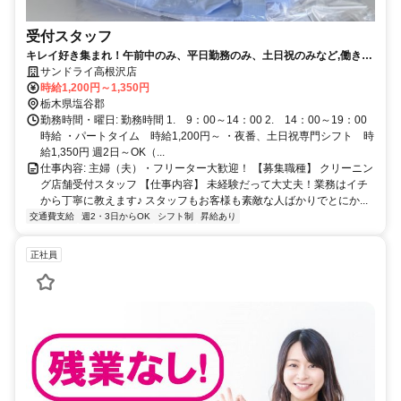
受付スタッフ
キレイ好き集まれ！午前中のみ、平日勤務のみ、土日祝のみなど,働き方
はいろいろ！曜日、時間帯などお気軽にご相談ください！
サンドライ高根沢店
時給1,200円～1,350円
栃木県塩谷郡
勤務時間・曜日: 勤務時間 1. 9：00～14：00 2. 14：00～19：00
時給 ・パートタイム 時給1,200円～ ・夜番、土日祝専門シフト 時
給1,350円 週2日～OK（...
仕事内容: 主婦（夫）・フリーター大歓迎！ 【募集職種】 クリーニン
グ店舗受付スタッフ 【仕事内容】 未経験だって大丈夫！業務はイチ
から丁寧に教えます♪ スタッフもお客様も素敵な人ばかりでとにか...
交通費支給
週2・3日からOK
シフト制
昇給あり
正社員