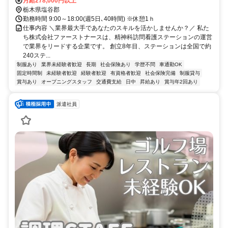
月給278,000円以上
栃木県塩谷郡
勤務時間 9:00～18:00(週5日､40時間) ※休憩1ｈ
仕事内容 ＼業界最大手であなたのスキルを活かしませんか？／ 私た
ち株式会社ファーストナースは、精神科訪問看護ステーションの運営
で業界をリードする企業です。 創立8年目、ステーションは全国で約
240ステ...
制服あり
業界未経験者歓迎
長期
社会保険あり
学歴不問
車通勤OK
固定時間制
未経験者歓迎
経験者歓迎
有資格者歓迎
社会保険完備
制服貸与
賞与あり
オープニングスタッフ
交通費支給
日中
昇給あり
賞与年2回あり
派遣社員