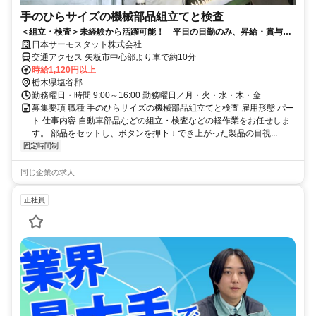
手のひらサイズの機械部品組立てと検査
＜組立・検査＞未経験から活躍可能！ 平日の日勤のみ、昇給・賞与な
ど待遇充実◎ 車通勤OK
日本サーモスタット株式会社
交通アクセス 矢板市中心部より車で約10分
時給1,120円以上
栃木県塩谷郡
勤務曜日・時間 9:00～16:00 勤務曜日／月・火・水・木・金
募集要項 職種 手のひらサイズの機械部品組立てと検査 雇用形態 パー
ト 仕事内容 自動車部品などの組立・検査などの軽作業をお任せしま
す。 部品をセットし、ボタンを押下 ↓ でき上がった製品の目視...
固定時間制
同じ企業の求人
正社員