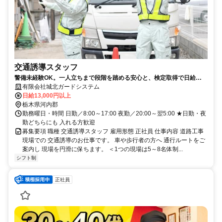
交通誘導スタッフ
警備未経験OK。一人立ちまで段階を踏める安心と、検定取得で日給
1,500円アップ！
有限会社城北ガードシステム
日給13,000円以上
栃木県河内郡
勤務曜日・時間 日勤／8:00～17:00 夜勤／20:00～翌5:00 ★日勤・夜
勤どちらにも 入れる方歓迎
募集要項 職種 交通誘導スタッフ 雇用形態 正社員 仕事内容 道路工事
現場での 交通誘導のお仕事です。 車や歩行者の方へ 通行ルートをご
案内し 現場を円滑に保ちます。 ＜1つの現場は5～8名体制...
シフト制
正社員