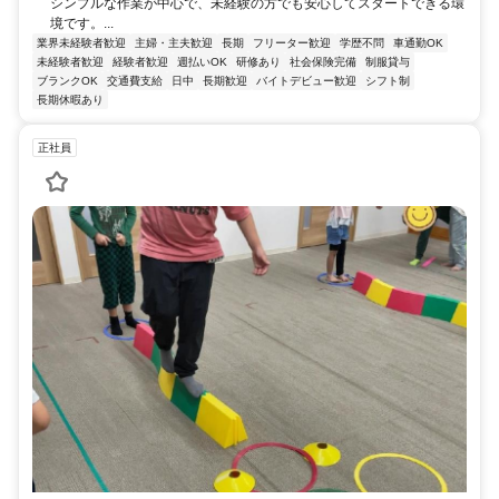
シンプルな作業が中心で、未経験の方でも安心してスタートできる環
境です。...
業界未経験者歓迎
主婦・主夫歓迎
長期
フリーター歓迎
学歴不問
車通勤OK
未経験者歓迎
経験者歓迎
週払いOK
研修あり
社会保険完備
制服貸与
ブランクOK
交通費支給
日中
長期歓迎
バイトデビュー歓迎
シフト制
長期休暇あり
正社員