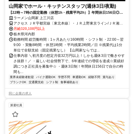
山岡家でホール・キッチンスタッフ(週休3日/夜勤)
【22時～7時の固定勤務（休憩1h・残業平均2h）】年間休日156日◎初
月から月収32万円！
ラーメン山岡家 上三川店
アクセス ＪＲ宇都宮線〔東北本線〕・ＪＲ上野東京ライン/ＪＲ湘南
新宿ライン 石橋（栃木県）東口徒歩約54分、ＪＲ宇都宮線〔東北本
月給320,108円以上
線〕・ＪＲ上野東京ライン 自治医大東口徒歩約62分、ＪＲ宇都宮線
栃木県河内郡
〔東北本線〕・ＪＲ上野東京ライン/ＪＲ湘南新宿ライン 小金井東口
勤務時間 総労働時間：1ヶ月あたり160時間 ・シフト制 ・22:00～翌
徒歩約91分
9:00 ・実働8時間 ・休憩1時間 ・平均残業2時間／日 ※残業代は1分
単位で全額支給（固定残業なし） 【山岡家ならでは...
仕事内容 ＼初月度の想定月収32万円以上！しかも週休3日で働きやす
さ抜群！／ ・厳しい社会情勢下で、6年連続での増収を達成☆業績好
調につき正社員を募集中☆ ・週休3日制！年間休日156日で自分の時
間も...
業界未経験者歓迎
バイク通勤OK
学歴不問
車通勤OK
経験不問
賞与あり
ブランクOK
交通費支給
シフト制
食事補助あり
同じ企業の求人
派遣社員