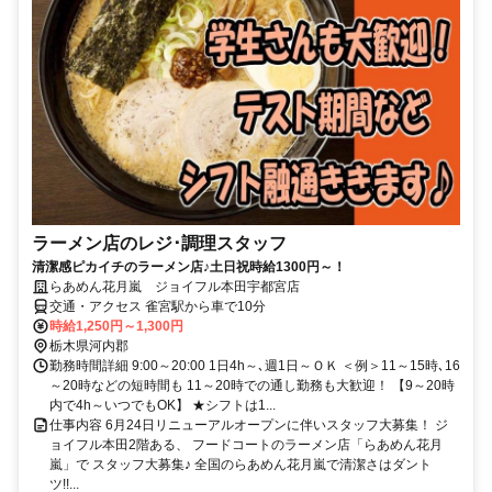
ラーメン店のレジ･調理スタッフ
清潔感ピカイチのラーメン店♪土日祝時給1300円～！
らあめん花月嵐 ジョイフル本田宇都宮店
交通・アクセス 雀宮駅から車で10分
時給1,250円～1,300円
栃木県河内郡
勤務時間詳細 9:00～20:00 1日4h～､週1日～ＯＫ ＜例＞11～15時､16
～20時などの短時間も 11～20時での通し勤務も大歓迎！ 【9～20時
内で4h～いつでもOK】 ★シフトは1...
仕事内容 6月24日リニューアルオープンに伴いスタッフ大募集！ ジ
ョイフル本田2階ある、 フードコートのラーメン店「らあめん花月
嵐」で スタッフ大募集♪ 全国のらあめん花月嵐で清潔さはダント
ツ!!...