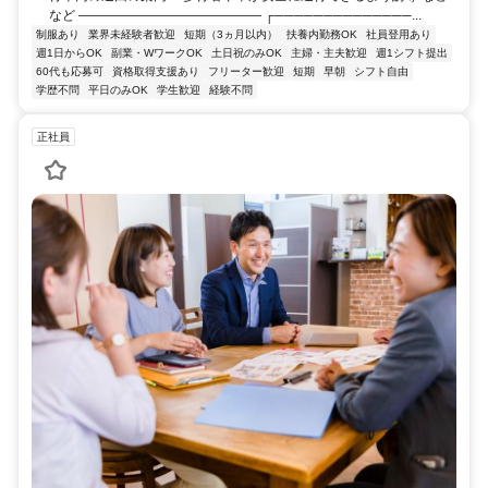
など ―――――――――――――― ┌──────────────...
制服あり
業界未経験者歓迎
短期（3ヵ月以内）
扶養内勤務OK
社員登用あり
週1日からOK
副業・WワークOK
土日祝のみOK
主婦・主夫歓迎
週1シフト提出
60代も応募可
資格取得支援あり
フリーター歓迎
短期
早朝
シフト自由
学歴不問
平日のみOK
学生歓迎
経験不問
正社員