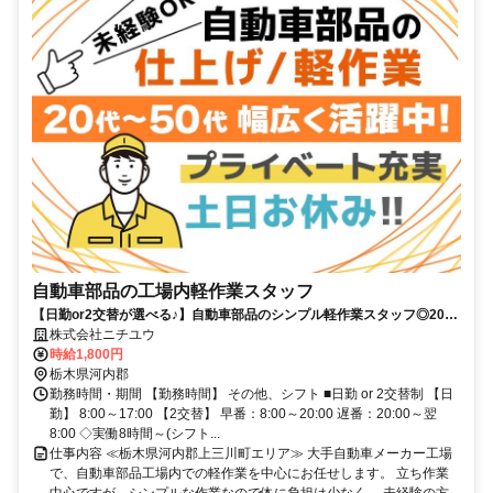
自動車部品の工場内軽作業スタッフ
【日勤or2交替が選べる♪】自動車部品のシンプル軽作業スタッフ◎20代
～50代男性スタッフ活躍中！
株式会社ニチユウ
時給1,800円
栃木県河内郡
勤務時間・期間 【勤務時間】 その他、シフト ■日勤 or 2交替制 【日
勤】 8:00～17:00 【2交替】 早番：8:00～20:00 遅番：20:00～翌
8:00 ◇実働8時間～(シフト...
仕事内容 ≪栃木県河内郡上三川町エリア≫ 大手自動車メーカー工場
で、自動車部品工場内での軽作業を中心にお任せします。 立ち作業