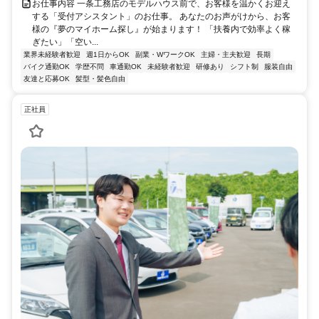
お仕事内容 一条工務店のモデルハウス前で、お客様を温かくお迎え
する「受付アシスタント」のお仕事。 あなたのお声がけから、お客
様の『夢のマイホーム探し』が始まります！ 「扶養内で効率よく稼
ぎたい」「空い...
業界未経験者歓迎
週1日からOK
副業・WワークOK
主婦・主夫歓迎
長期
バイク通勤OK
学歴不問
車通勤OK
未経験者歓迎
研修あり
シフト制
服装自由
友達と応募OK
髪型・髪色自由
正社員