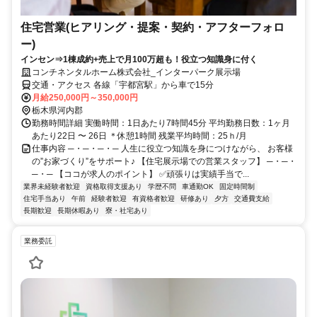
住宅営業(ヒアリング・提案・契約・アフターフォロ
ー)
インセン⇒1棟成約+売上で月100万超も！役立つ知識身に付く
コンチネンタルホーム株式会社_インターパーク展示場
交通・アクセス 各線「宇都宮駅」から車で15分
月給250,000円～350,000円
栃木県河内郡
勤務時間詳細 実働時間：1日あたり7時間45分 平均勤務日数：1ヶ月
あたり22日 〜 26日 ＊休憩1時間 残業平均時間：25ｈ/月
仕事内容 ─・─・─・─ 人生に役立つ知識を身につけながら、 お客様
の”お家づくり”をサポート♪ 【住宅展示場での営業スタッフ】 ─・─・
─・─ 【ココが求人のポイント】 ✅頑張りは実績手当で...
業界未経験者歓迎
資格取得支援あり
学歴不問
車通勤OK
固定時間制
住宅手当あり
午前
経験者歓迎
有資格者歓迎
研修あり
夕方
交通費支給
長期歓迎
長期休暇あり
寮・社宅あり
業務委託