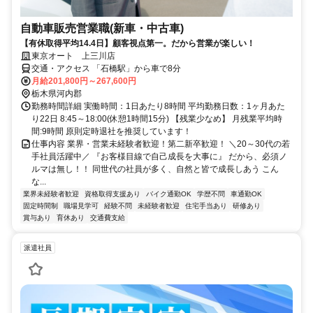
自動車販売営業職(新車・中古車)
【有休取得平均14.4日】顧客視点第一。だから営業が楽しい！
東京オート 上三川店
交通・アクセス 「石橋駅」から車で8分
月給201,800円～267,600円
栃木県河内郡
勤務時間詳細 実働時間：1日あたり8時間 平均勤務日数：1ヶ月あた
り22日 8:45～18:00(休憩1時間15分) 【残業少なめ】 月残業平均時
間:9時間 原則定時退社を推奨しています！
仕事内容 業界・営業未経験者歓迎！第二新卒歓迎！ ＼20～30代の若
手社員活躍中／ 『お客様目線で自己成長を大事に』 だから、必須ノ
ルマは無し！！ 同世代の社員が多く、自然と皆で成長しあう こん
な...
業界未経験者歓迎
資格取得支援あり
バイク通勤OK
学歴不問
車通勤OK
固定時間制
職場見学可
経験不問
未経験者歓迎
住宅手当あり
研修あり
賞与あり
育休あり
交通費支給
派遣社員