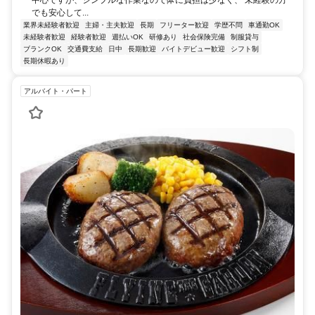
中心ですが、シンプルな作業なので体に負担は少なく、 未経験の方
でも安心して...
業界未経験者歓迎
主婦・主夫歓迎
長期
フリーター歓迎
学歴不問
車通勤OK
未経験者歓迎
経験者歓迎
週払いOK
研修あり
社会保険完備
制服貸与
ブランクOK
交通費支給
日中
長期歓迎
バイトデビュー歓迎
シフト制
長期休暇あり
アルバイト・パート