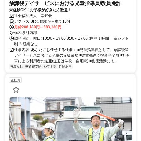
放課後デイサービスにおける児童指導員/教員免許
未経験OK！お子様が好きな方歓迎！
社会福祉法人 幸知会
アクセス: JR石橋駅から車で10分
月給286,180円～383,180円
栃木県河内郡
勤務時間・曜日: 10:00～19:00 8:00～17:00 (休憩１時間） ※シフト
制 ※残業なし
仕事内容: あなたにお任せする仕事： ■児童指導員として、放課後等
デイサービスにおける児童の支援業務 ■児童発達支援業務全般 ■社有
車による利用者の送迎(送迎は学校・自宅間) ■集団活動によ...
残業なし
交通費支給
シフト制
昇給あり
正社員