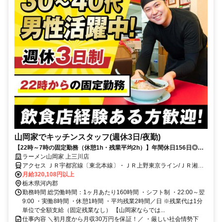
山岡家でキッチンスタッフ(週休3日/夜勤)
【22時～7時の固定勤務（休憩1h・残業平均2h）】年間休日156日◎初
月から月収32万円！
ラーメン山岡家 上三川店
アクセス ＪＲ宇都宮線〔東北本線〕・ＪＲ上野東京ライン/ＪＲ湘南
新宿ライン 石橋（栃木県）東口徒歩約54分、ＪＲ宇都宮線〔東北本
月給320,108円以上
線〕・ＪＲ上野東京ライン 自治医大東口徒歩約62分、ＪＲ宇都宮線
栃木県河内郡
〔東北本線〕・ＪＲ上野東京ライン/ＪＲ湘南新宿ライン 小金井東口
勤務時間 総労働時間：1ヶ月あたり160時間 ・シフト制 ・22:00～翌
徒歩約91分
9:00 ・実働8時間 ・休憩1時間 ・平均残業2時間／日 ※残業代は1分
単位で全額支給（固定残業なし） 【山岡家ならでは...
仕事内容 ＼初月度から月収30万円を保証！／ ・厳しい社会情勢下