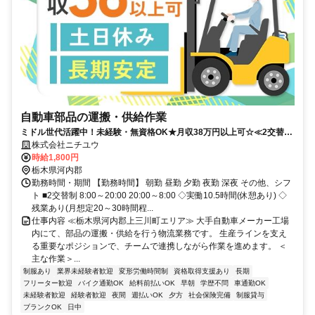
自動車部品の運搬・供給作業
ミドル世代活躍中！未経験・無資格OK★月収38万円以上可☆≪2交替≫
自動車部品の運搬・供給作業
株式会社ニチユウ
時給1,800円
栃木県河内郡
勤務時間・期間 【勤務時間】 朝勤 昼勤 夕勤 夜勤 深夜 その他、シフ
ト ■2交替制 8:00～20:00 20:00～8:00 ◇実働10.5時間(休憩あり) ◇
残業あり(月想定20～30時間程...
仕事内容 ≪栃木県河内郡上三川町エリア≫ 大手自動車メーカー工場
内にて、部品の運搬・供給を行う物流業務です。 生産ラインを支え
る重要なポジションで、チームで連携しながら作業を進めます。 ＜
主な作業＞...
制服あり
業界未経験者歓迎
変形労働時間制
資格取得支援あり
長期
フリーター歓迎
バイク通勤OK
給料前払いOK
早朝
学歴不問
車通勤OK
未経験者歓迎
経験者歓迎
夜間
週払いOK
夕方
社会保険完備
制服貸与
ブランクOK
日中