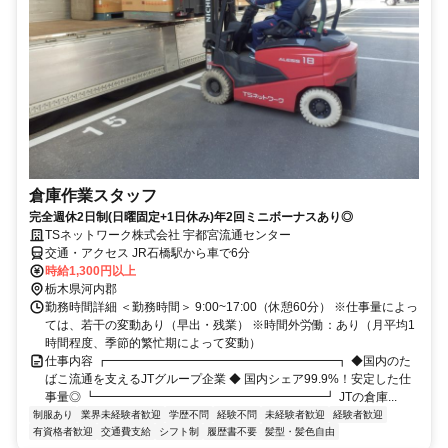
倉庫作業スタッフ
完全週休2日制(日曜固定+1日休み)年2回ミニボーナスあり◎
TSネットワーク株式会社 宇都宮流通センター
交通・アクセス JR石橋駅から車で6分
時給1,300円以上
栃木県河内郡
勤務時間詳細 ＜勤務時間＞ 9:00~17:00（休憩60分） ※仕事量によっ
ては、若干の変動あり（早出・残業） ※時間外労働：あり（月平均1
時間程度、季節的繁忙期によって変動）
仕事内容 ┏━━━━━━━━━━━━━━━━━━━┓ ◆国内のた
ばこ流通を支えるJTグループ企業 ◆ 国内シェア99.9%！安定した仕
事量◎ ┗━━━━━━━━━━━━━━━━━━━┛ JTの倉庫...
制服あり
業界未経験者歓迎
学歴不問
経験不問
未経験者歓迎
経験者歓迎
有資格者歓迎
交通費支給
シフト制
履歴書不要
髪型・髪色自由