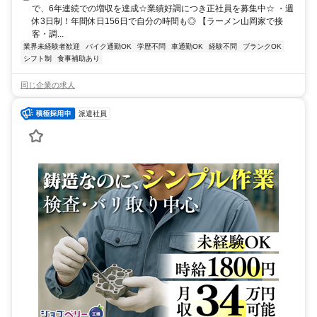
で、6年連続での増収を達成☆業績好調につき正社員を募集中☆ ・週
休3日制！年間休日156日で自分の時間も◎ 【ラーメン山岡家で接
客・調...
業界未経験者歓迎
バイク通勤OK
学歴不問
車通勤OK
経験不問
ブランクOK
シフト制
食事補助あり
同じ企業の求人
派遣社員