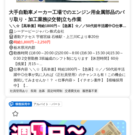
大手自動車メーカー工場でのエンジン用金属部品のバ
リ取り・加工業務|2交替|立ち作業
＼＼☆【高単価】時給1800円～【急募】☆／／50代前半活躍中◎仕事が
気に入れば《正社員登用》のチャンスも有！この機会に挑戦してみませ
シーデーピージャパン株式会社
んか！？
通勤アクセス 宇都宮線 石橋駅・上三川ICより車20分
時給1,800円～2,250円
栃木県河内郡
勤務時間 (1)8:00～20:00 (2)20:00～8:00 (3)6:30～15:30 (4)15:30～
0:30 2交替勤務 3班編成のシフト制になります 【休憩時間】60分
【残業】月15～...
仕事内容 ＼＼☆【高単価】時給1800円～【急募】☆／／50代前半活
躍中◎仕事が気に入れば《正社員登用》のチャンスも有！この機会に
挑戦してみませんか！？ ＜仕事内容＞【イチオシ案件】【積極採用
中】 【...
社員登用あり
長期
急募
固定時間制
交通費支給
履歴書不要
アルバイト・パート