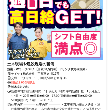
土木現場や建設現場の警備
短期・WワークOK☆【月収30万円可】ドリンク代毎回支給♪
テイケイ株式会社 宇都宮支社[167]
交通・アクセス 上三川町周辺/直行直帰OK
日給12,000円以上
栃木県河内郡
勤務時間詳細 実働時間：1日あたり8時間 平均勤務日数：1ヶ月あた
り4日 〜 20日 ■■日勤■■8:00～17:00(実働8h) ■■夜勤■■20:00～
5:00(実働8h) ＊週1日～OK ＊土...
仕事内容 ―――― 仕事内容 ―――― ・工事車両の搬出入誘導 ・通
行車両の迂回の案内 ・歩行者や車が安全に通行できるよう誘導 など