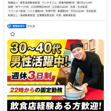
制服あり
業界未経験者歓迎
ランチタイム
扶養内勤務OK
週1日からOK
副業・WワークOK
1日4時間以内OK
土日祝のみOK
主婦・主夫歓迎
フリーター歓迎
バイク通勤OK
学歴不問
車通勤OK
平日のみOK
学生歓迎
転勤なし
未経験者歓迎
交通費全額支給
午前
経験者歓迎
正社員