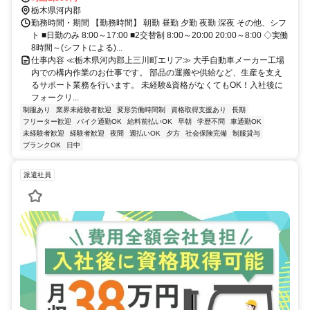
栃木県河内郡
勤務時間・期間 【勤務時間】 朝勤 昼勤 夕勤 夜勤 深夜 その他、シフ
ト ■日勤のみ 8:00～17:00 ■2交替制 8:00～20:00 20:00～8:00 ◇実働
8時間～(シフトによる)...
仕事内容 ≪栃木県河内郡上三川町エリア≫ 大手自動車メーカー工場
内での構内作業のお仕事です。 部品の運搬や供給など、生産を支え
るサポート業務を行います。 未経験&資格がなくてもOK！入社後に
フォークリ...
制服あり
業界未経験者歓迎
変形労働時間制
資格取得支援あり
長期
フリーター歓迎
バイク通勤OK
給料前払いOK
早朝
学歴不問
車通勤OK
未経験者歓迎
経験者歓迎
夜間
週払いOK
夕方
社会保険完備
制服貸与
ブランクOK
日中
派遣社員