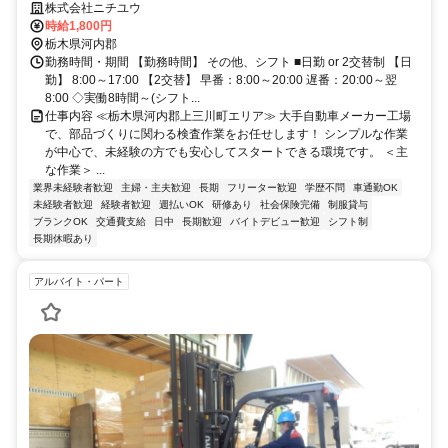
の検査スタッフ
株式会社ニチユウ
時給1,800円
栃木県河内郡
勤務時間・期間 【勤務時間】 その他、シフト ■日勤 or 2交替制 【日
勤】 8:00～17:00 【2交替】 早番：8:00～20:00 遅番：20:00～翌
8:00 ◇実働8時間～(シフト...
仕事内容 ≪栃木県河内郡上三川町エリア≫ 大手自動車メーカー工場
で、部品づくりに関わる検査作業をお任せします！ シンプルな作業
が中心で、未経験の方でも安心してスタートできる環境です。 ＜主
な作業＞ ...
業界未経験者歓迎
主婦・主夫歓迎
長期
フリーター歓迎
学歴不問
車通勤OK
未経験者歓迎
経験者歓迎
週払いOK
研修あり
社会保険完備
制服貸与
ブランクOK
交通費支給
日中
長期歓迎
バイトデビュー歓迎
シフト制
長期休暇あり
アルバイト・パート