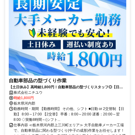
自動車部品の型づくり作業
【土日休み】高時給1,800円！自動車部品の型づくりスタッフ◎【日勤
or2交替が選べる】
株式会社ニチユウ
時給1,800円
栃木県河内郡
勤務時間・期間 【勤務時間】 その他、シフト ■日勤 or 2交替制 【日
勤】 8:00～17:00 【2交替】 早番：8:00～20:00 遅番：20:00～翌
8:00 ◇実働8時間～(シフト...
仕事内容 ≪栃木県河内郡上三川町エリア≫ 大手自動車メーカー工場
で、自動車部品に関わる型づくり(中子の成形)作業をお任せします！