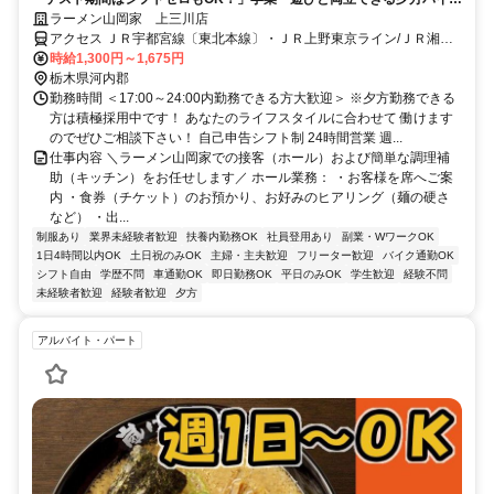
★高時給1,300円～（深夜は1,625円～）！初バイトの高校生・大学生が
ラーメン山岡家 上三川店
多数活躍中！友達同士の応募も大歓迎です◎
アクセス ＪＲ宇都宮線〔東北本線〕・ＪＲ上野東京ライン/ＪＲ湘南
新宿ライン 石橋（栃木県）東口徒歩約54分
時給1,300円～1,675円
栃木県河内郡
勤務時間 ＜17:00～24:00内勤務できる方大歓迎＞ ※夕方勤務できる
方は積極採用中です！ あなたのライフスタイルに合わせて 働けます
のでぜひご相談下さい！ 自己申告シフト制 24時間営業 週...
仕事内容 ＼ラーメン山岡家での接客（ホール）および簡単な調理補
助（キッチン）をお任せします／ ホール業務： ・お客様を席へご案
内 ・食券（チケット）のお預かり、お好みのヒアリング（麺の硬さ
など） ・出...
制服あり
業界未経験者歓迎
扶養内勤務OK
社員登用あり
副業・WワークOK
1日4時間以内OK
土日祝のみOK
主婦・主夫歓迎
フリーター歓迎
バイク通勤OK
シフト自由
学歴不問
車通勤OK
即日勤務OK
平日のみOK
学生歓迎
経験不問
未経験者歓迎
経験者歓迎
夕方
アルバイト・パート