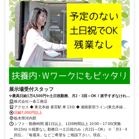
展示場受付スタッフ
✨最高日給1万4,500円✨土日祝勤務、月2・3回～OK！派手すぎなけれ
ば、ネイルやピアスもOK！
株式会社一条工務店
アクセス ◆ 東北本線 雀宮駅 車 13分 ◆ 湘南新宿ライン(東北本線－
横須賀線) 雀宮駅 車 13分 ◆ 東武宇都宮線 西川田駅 車 16分 ◆ 東武宇
日給7,000円以上
都宮線 安塚駅 車 19分 ◆ 東武宇都宮線 江曽島駅 車 20分
栃木県河内郡
シフト・勤務時間 週1日以上、1日6時間以上 10:00～17:00(実働
6h15m) ※残業なし 勤務日⇒土日祝のみ（月2日～OK） ※「月3・4
回位」「毎週末」などご希望を ご相談下さい。現在、...