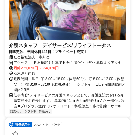
介護スタッフ デイサービス/リライフトータス
日曜定休、年間休日143日！プライベート充実！
社会福祉法人 幸知会
アクセス: ＪＲ石橋駅より車で10分 宇都宮・下野・真岡よりアクセス
良好！
月給271,070円～354,070円
栃木県河内郡
勤務時間・曜日: ① 8:00～18:00（休憩60分） ② 8:00～12:00（休憩
なし） ③ 8:30～17:30（休憩60分） ・シフト制 ・1日9時間勤務制／
週休2.5日
仕事内容: デイサービスの介護スタッフとして、介護施設における介
護業務をお任せします。 具体的には ■送迎 ■見守り ■入浴一部介助程
度 ■プログラム進行（レッドコード・料理教室・歩行訓練・サーキ...
残業なし
シフト制
昇給あり
アルバイト・パート