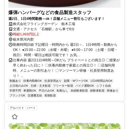
爆弾ハンバーグなどの食品製造スタッフ
週2日、1日4時間勤務～ok！店舗メニュー割引もございます！
株式会社フライングガーデン 栃木工場
交通・アクセス 「石橋駅」から車で6分
時給1,068円以上
栃木県河内郡
勤務時間詳細 下記曜日・時間内から 週2日～、1日4時間～勤務から
OK！ ●15:00～22:00 （水曜・木曜） ●9:00～17:00 （土曜・日曜・
祝日） 時間・曜日は相談可能です！ お気...
仕事内容 週2日1日4時間～OKだら プライベートとの両立◎ 〇授業が
早く終わった日に！ 〇扶養内勤務で家庭との両立◎！ 〇店舗利用
時、メニューの割引あり！ 〇マンツーマン研修・社員登用制度あ
り！ ...
制服あり
扶養内勤務OK
社員登用あり
副業・WワークOK
1日4時間以内OK
土日祝のみOK
主婦・主夫歓迎
フリーター歓迎
バイク通勤OK
シフト自由
学歴不問
車通勤OK
平日のみOK
転勤なし
未経験者歓迎
経験者歓迎
研修あり
ブランクOK
交通費支給
長期歓迎
アルバイト・パート