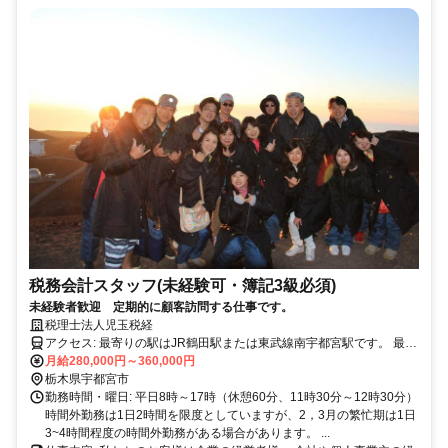
税務会計スタッフ(未経験可・簿記3級必須)
未経験者歓迎 定期的に顧客訪問する仕事です。
税理士法人児玉税経
アクセス: 最寄りの駅はJR鶴田駅または東武線南宇都宮駅です。 最寄
りのバス停は関東バスの楡木街道入り口（運転免許センター行）また
月給280,000円～360,000円
は滝谷町（桜通り経由鶴田駅行、西川田駅行、宇都宮駅行）です。
栃木県宇都宮市
勤務時間・曜日: 平日8時～17時（休憩60分、11時30分～12時30分）
時間外勤務は1日2時間を限度としていますが、2，3月の繁忙期は1日
3~4時間程度の時間外勤務がある場合があります。 ...