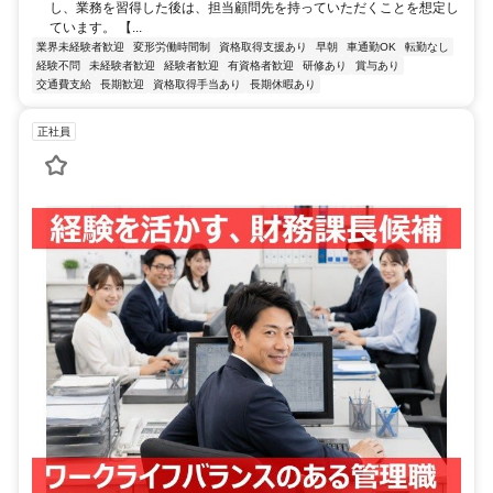
し、業務を習得した後は、担当顧問先を持っていただくことを想定し
ています。 【...
業界未経験者歓迎
変形労働時間制
資格取得支援あり
早朝
車通勤OK
転勤なし
経験不問
未経験者歓迎
経験者歓迎
有資格者歓迎
研修あり
賞与あり
交通費支給
長期歓迎
資格取得手当あり
長期休暇あり
正社員