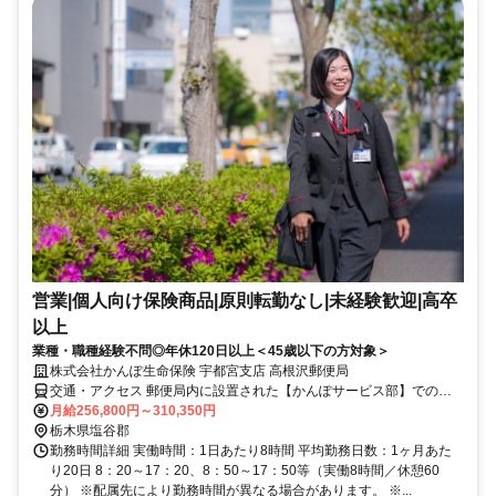
営業|個人向け保険商品|原則転勤なし|未経験歓迎|高卒
以上
業種・職種経験不問◎年休120日以上＜45歳以下の方対象＞
株式会社かんぽ生命保険 宇都宮支店 高根沢郵便局
交通・アクセス 郵便局内に設置された【かんぽサービス部】での勤
務となります
月給256,800円～310,350円
栃木県塩谷郡
勤務時間詳細 実働時間：1日あたり8時間 平均勤務日数：1ヶ月あた
り20日 8：20～17：20、8：50～17：50等（実働8時間／休憩60
分） ※配属先により勤務時間が異なる場合があります。 ※...