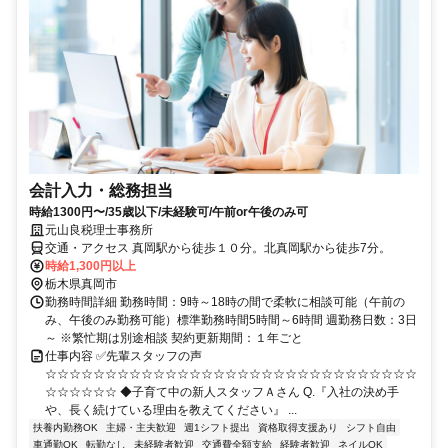
会計入力・総務担当
時給1300円〜/35歳以下/未経験可/午前or午後のみ可
元山良税理士事務所
交通・アクセス 真岡駅から徒歩１０分。北真岡駅から徒歩7分。
時給1,300円以上
栃木県真岡市
勤務時間詳細 勤務時間：9時～18時の間で柔軟に相談可能（午前の
み、午後のみ勤務可能）標準勤務時間5時間～6時間 週勤務日数：3日
～ ※繁忙期は別途相談 契約更新期間：１年ごと
仕事内容 ✅先輩スタッフの声
☆☆☆☆☆☆☆☆☆☆☆☆☆☆☆☆☆☆☆☆☆☆☆☆☆☆☆☆☆☆☆
☆☆☆☆☆☆ ◆子育て中の新人スタッフＡさん Q.『入社の決め手
や、長く続けている理由を教えてください』 ...
扶養内勤務OK
主婦・主夫歓迎
週1シフト提出
資格取得支援あり
シフト自由
車通勤OK
転勤なし
未経験者歓迎
交通費全額支給
経験者歓迎
ネイルOK