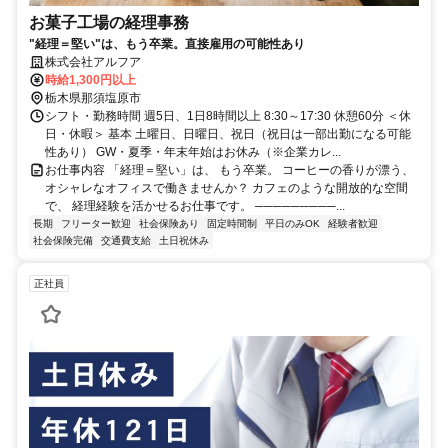
お菓子工場の経理事務
"経理＝堅い"は、もう卒業。直接雇用の可能性あり
株式会社アルフア
時給1,300円以上
栃木県那須塩原市
シフト・勤務時間 週5日、1日8時間以上 8:30～17:30 休憩60分 ＜休
日・休暇＞ 基本 土曜日、日曜日、祝日（祝日は一部出勤になる可能
性あり） GW・夏季・年末年始はお休み（※企業カレ...
お仕事内容 「経理＝堅い」は、 もう卒業。 コーヒーの香りが漂う、
オシャレなオフィスで働きませんか？ カフェのような開放的な空間
で、 経理経験を活かせるお仕事です。 ─────────...
長期
フリーター歓迎
社会保険あり
固定時間制
平日のみOK
経験者歓迎
社会保険完備
交通費支給
土日祝休み
正社員