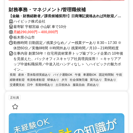
財務事務・マネジメント/管理職候補
【金融・財務経験者／課長候補採用‼️】日商簿記資格あれば尚歓迎／前
職給与査定あり／WLB・福利も充実
ハイビック株式会社
最寄駅 宇都宮線 小山駅 車で10分
月給290,000円～400,000円
栃木県小山市
勤務時間 日勤固定／残業少なめ／ノー残業デーあり 8:30～17:30 ※
休憩60分／実働8時間 ※時間外あり 残業時間／月10～21時間程度
仕事内容 創業58年！住宅用資材業界トップ級ブランド企業の 10年後
を見据えた、バックオフィスキャリア社員増員採用！ ＜キャリアア
ップ中途転職採用／中途入社ハンディなし＞ ＼ハイビックの魅力ポ
イン...
長期
産休・育休取得実績あり
バイク通勤OK
午後
車通勤OK
固定時間制
午前
経験者歓迎
有資格者歓迎
研修あり
夕方
社会保険完備
賞与あり
育休あり
交通費支給
日中
長期休暇あり
土日祝休み
服装自由
昇給あり
正社員