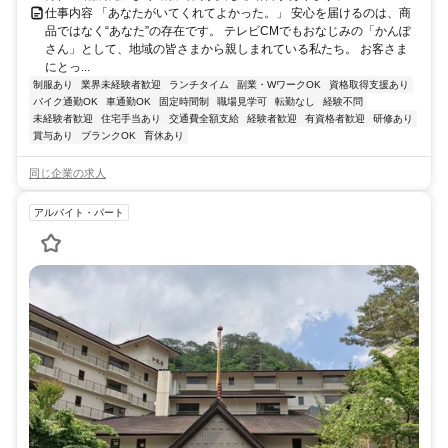
仕事内容 「あなたがいてくれてよかった。」 安心を届けるのは、商
品ではなく“あなた”の存在です。 テレビCMでもおなじみの「かんぽ
さん」として、地域の皆さまから親しまれている私たち。 お客さま
にとっ...
制服あり
業界未経験者歓迎
ランチタイム
副業・WワークOK
資格取得支援あり
バイク通勤OK
車通勤OK
固定時間制
職場見学可
転勤なし
経験不問
未経験者歓迎
住宅手当あり
交通費全額支給
経験者歓迎
有資格者歓迎
研修あり
賞与あり
ブランクOK
育休あり
同じ企業の求人
アルバイト・パート