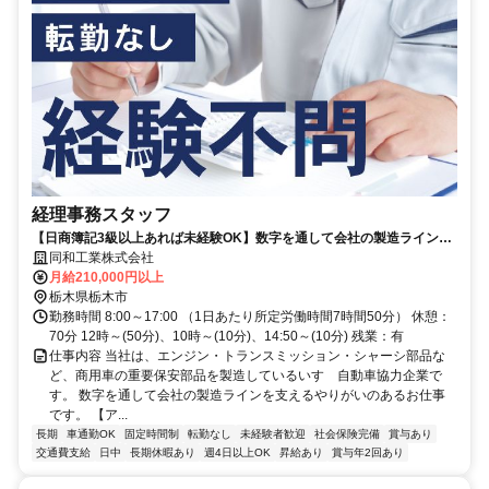
経理事務スタッフ
【日商簿記3級以上あれば未経験OK】数字を通して会社の製造ラインを
支える！転勤なし／昇給・賞与あり
同和工業株式会社
月給210,000円以上
栃木県栃木市
勤務時間 8:00～17:00 （1日あたり所定労働時間7時間50分） 休憩：
70分 12時～(50分)、10時～(10分)、14:50～(10分) 残業：有
仕事内容 当社は、エンジン・トランスミッション・シャーシ部品な
ど、商用車の重要保安部品を製造しているいすゞ自動車協力企業で
す。 数字を通して会社の製造ラインを支えるやりがいのあるお仕事
です。 【ア...
長期
車通勤OK
固定時間制
転勤なし
未経験者歓迎
社会保険完備
賞与あり
交通費支給
日中
長期休暇あり
週4日以上OK
昇給あり
賞与年2回あり