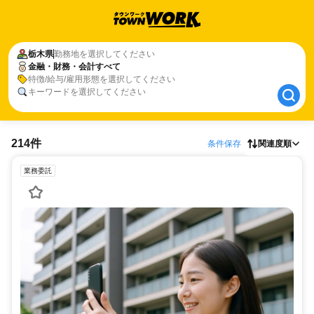
栃木県
栃木県
勤務地を選択してください
金融・財務・会計すべて
金融・財務・会計すべて
特徴/給与/雇用形態を選択してください
キーワードを選択してください
214件
条件保存
関連度順
業務委託