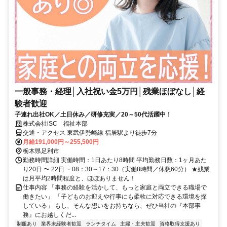
一般事務・経理│入社祝い金5万円│残業ほぼなし│経
験者歓迎
子連れ出社OK／土日休み／研修充実／20～50代活躍中！
株式会社iSC 福祉本部
交通・アクセス 東武伊勢崎線 福居駅より徒歩7分
月給191,000円～255,500円
栃木県足利市
勤務時間詳細 実働時間：1日あたり8時間 平均勤務日数：1ヶ月あた
り20日 〜 22日 ・08：30～17：30（実働8時間／休憩60分） ★残業
は月平均2時間程度と、ほぼありません！
仕事内容 「事務の経験を活かして、もっと家庭と両立できる職場で
働きたい」 「子どものお迎えや行事にも柔軟に対応できる環境を探
している」 もし、そんな想いをお持ちなら、ぜひ当社の『本部事
務』にお越しくだ...
制服あり
業界未経験者歓迎
ランチタイム
主婦・主夫歓迎
資格取得支援あり