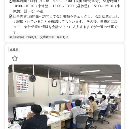
勤務時間・曜日: 月～金：8:30～17:00（実働7時間10分） 休憩時間：
10:00～10:10（小休憩） 12:00～13:00（昼休憩） 15:00～15:10（小
休憩） 計80分 ※確...
仕事内容: 顧問先へ訪問して会計書類をチェックし、 会計伝票が正し
く記帳されていることを確認してもらいます。 その後、事務所に戻
って、 会計伝票の情報を会計ソフトに入力するまでが一連の仕事で
す。 ...
固定時間制
残業なし
交通費支給
昇給あり
正社員