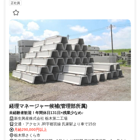
正社員
経理マネージャー候補(管理部所属)
未経験者歓迎！年間休日131日×残業少なめ♪
新生興産株式会社 栃木第二工場
交通・アクセス JR宇都宮線 氏家駅より車で15分
月給290,000円以上
栃木県さくら市