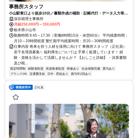
事務所スタッフ
小山駅東口より徒歩10分／書類作成の補助・記帳代行・データ入力等／
会計士や税理士事務所の経験者優遇✨
深谷税理士事務所
月給250,000円～350,000円
栃木県小山市
勤務時間 8:45～17:30（実働8時間15分・休憩60分） 平均残業時間：
月10～20時間程度 繁忙期平均残業時間：月20～30時間程度
仕事内容 将来を担う人材を採用に向けて 事務所スタッフ（正社員）
若干名増員募集✨ 福利厚生については 手厚く処遇しています！ 経
験・資格を活かして活躍しませんか？ 【おしごと詳細】 ・決算書類
及び税...
固定時間制
経験者歓迎
有資格者歓迎
研修あり
社会保険完備
賞与あり
ブランクOK
交通費支給
日中
昇給あり
賞与年2回あり
正社員