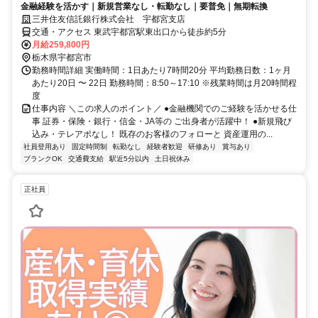
金融経験を活かす｜新規営業なし・転勤なし｜要普免｜無期転換
三井住友信託銀行株式会社 宇都宮支店
交通・アクセス 東武宇都宮駅東出口から徒歩約5分
月給259,800円
栃木県宇都宮市
勤務時間詳細 実働時間：1日あたり7時間20分 平均勤務日数：1ヶ月
あたり20日 〜 22日 勤務時間：8:50～17:10 ※残業時間は月20時間程
度
仕事内容 ＼この求人のポイント／ ●金融機関でのご経験を活かせる仕
事 証券・保険・銀行・信金・JA等の ご出身者が活躍中！ ●新規飛び
込み・テレアポなし！ 既存のお客様のフォローと 資産運用の...
社員登用あり
固定時間制
転勤なし
経験者歓迎
研修あり
賞与あり
ブランクOK
交通費支給
駅近5分以内
土日祝休み
正社員