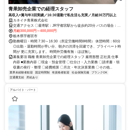
青果卸売企業での経理スタッフ
高収入×賞与年3回実績／16:30退勤で私生活も充実／月給30万円以上
カネイチ青果株式会社
交通アクセス 〇最寄駅：JR宇都宮駅から徒歩約20分 バスの場合：中
央市場前降車、徒歩1分（30m）
月給300,000円～400,000円
栃木県宇都宮市
勤務曜日・時間 7:30～16:30（所定労働時間8時間） 休憩時間：60分
◎出勤・退勤時間が早い分、朝夕の渋滞を回避でき、プライベート時
間が 更に充実します。 時間外労働有無：ほぼ無し
募集要項 職種 青果卸売企業での経理スタッフ 雇用形態 正社員 仕事
内容 ■業務内容 〇現金・預金管理 〇仕分け・入力業務 〇請求書・領
収書の発行・整理 〇経費精算 〇月次・年次決算業務 〇その他...
業界未経験者歓迎
固定時間制
有資格者歓迎
社会保険完備
ブランクOK
交通費支給
昇給あり
アルバイト・パート