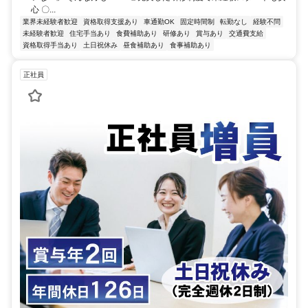
心 〇...
業界未経験者歓迎
資格取得支援あり
車通勤OK
固定時間制
転勤なし
経験不問
未経験者歓迎
住宅手当あり
食費補助あり
研修あり
賞与あり
交通費支給
資格取得手当あり
土日祝休み
昼食補助あり
食事補助あり
正社員