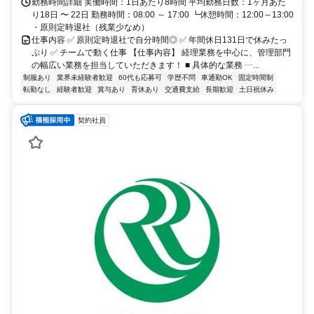
勤務時間詳細 実働時間：1日あたり8時間 平均勤務日数：1ヶ月あた
り18日 〜 22日 勤務時間：08:00 ～ 17:00 ┗休憩時間：12:00～13:00
・原則定時退社（残業少なめ）
仕事内容 ✅ 原則定時退社で自分時間◎ ✅ 年間休日131日で休みたっ
ぷり ✅ チームで動く仕事 【仕事内容】 経理業務を中心に、管理部門
の幅広い業務を担当していただきます！ ■ 具体的な業務 ┈...
制服あり
業界未経験者歓迎
60代も応募可
学歴不問
車通勤OK
固定時間制
転勤なし
経験者歓迎
賞与あり
育休あり
交通費支給
長期歓迎
土日祝休み
契約社員