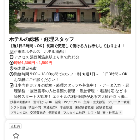
ホテルの総務・経理スタッフ
【週1日/3時間～OK】長期で安定して働ける方お待ちしております！
伊東園ホテルズ ホテル湯西川
アクセス 湯西川温泉駅より車で約15分
時給1,300円～1,500円
栃木県日光市
勤務時間 9:00～18:00の間でのシフト制 ★週1日～、1日3時間～OK
お気軽にご相談ください！
仕事内容 ホテルの総務・経理スタッフを募集中！ ・データ入力 ・経
理業務 ・履歴書等の入社書類の管理 ・勤怠管理 ・電話対応 など 未
経験スタート大歓迎！ エクセルの利用経験がある方大歓迎◎ ＜働...
扶養内勤務OK
週1日からOK
副業・WワークOK
主婦・主夫歓迎
フリーター歓迎
シフト自由
学歴不問
車通勤OK
学生歓迎
未経験者歓迎
経験者歓迎
ブランクOK
交通費支給
長期歓迎
フルタイム歓迎
シフト制
寮・社宅あり
正社員