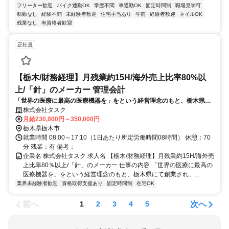
フリーター歓迎
バイク通勤OK
学歴不問
車通勤OK
固定時間制
職場見学可
転勤なし
経験不問
未経験者歓迎
住宅手当あり
午前
経験者歓迎
ネイルOK
残業なし
有資格者歓迎
正社員
【栃木/財務経理】月残業約15H/海外売上比率80%以
上/「針」のメーカー 管理会計
「世界の医療に最高の医療機器を」をという経営理念のもと、栃木県に
て創業され、美容針等で海外売上を伸ばしている当社にて、財務経理の
株式会社タスク
お仕事をお任せします。
月給230,000円～350,000円
栃木県栃木市
就業時間 08:00～17:10（1日あたり所定労働時間08時間） 休憩：70
分 残業：有 備考：
企業名 株式会社タスク 求人名 【栃木/財務経理】月残業約15H/海外売
上比率80％以上/「針」のメーカー 仕事の内容 「世界の医療に最高の
医療機器を」をという経営理念のもと、栃木県にて創業され、...
業界未経験者歓迎
資格取得支援あり
固定時間制
在宅OK
前へ
次へ
1
2
3
4
5