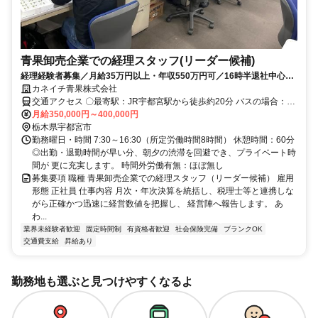
青果卸売企業での経理スタッフ(リーダー候補)
経理経験者募集／月給35万円以上・年収550万円可／16時半退社中心で
家庭と両立できる環境
カネイチ青果株式会社
交通アクセス 〇最寄駅：JR宇都宮駅から徒歩約20分 バスの場合：中
央市場前降車、徒歩1分（30m）
月給350,000円～400,000円
栃木県宇都宮市
勤務曜日・時間 7:30～16:30（所定労働時間8時間） 休憩時間：60分
◎出勤・退勤時間が早い分、朝夕の渋滞を回避でき、プライベート時
間が 更に充実します。 時間外労働有無：ほぼ無し
募集要項 職種 青果卸売企業での経理スタッフ（リーダー候補） 雇用
形態 正社員 仕事内容 月次・年次決算を統括し、税理士等と連携しな
がら正確かつ迅速に経営数値を把握し、 経営陣へ報告します。 あ
わ...
業界未経験者歓迎
固定時間制
有資格者歓迎
社会保険完備
ブランクOK
交通費支給
昇給あり
勤務地も選ぶと見つけやすくなるよ