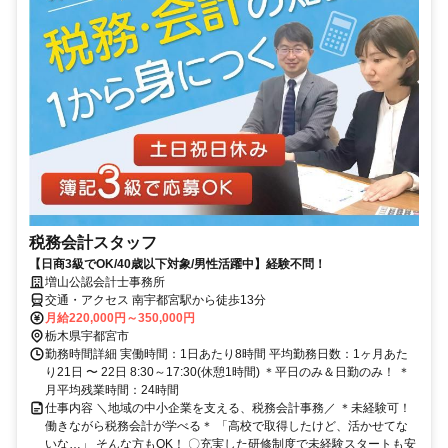
税務会計スタッフ
【日商3級でOK/40歳以下対象/男性活躍中】経験不問！
増山公認会計士事務所
交通・アクセス 南宇都宮駅から徒歩13分
月給220,000円～350,000円
栃木県宇都宮市
勤務時間詳細 実働時間：1日あたり8時間 平均勤務日数：1ヶ月あた
り21日 〜 22日 8:30～17:30(休憩1時間) ＊平日のみ＆日勤のみ！ ＊
月平均残業時間：24時間
仕事内容 ＼地域の中小企業を支える、税務会計事務／ ＊未経験可！
働きながら税務会計が学べる＊ 「高校で取得したけど、活かせてな
いな…」 そんな方もOK！ 〇充実した研修制度で未経験スタートも安