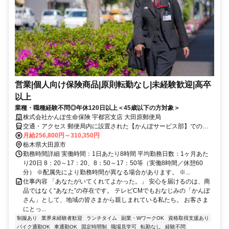
営業|個人向け保険商品|原則転勤なし|未経験歓迎|高卒
以上
業種・職種経験不問◎年休120日以上＜45歳以下の方対象＞
株式会社かんぽ生命保険 宇都宮支店 大田原郵便局
交通・アクセス 郵便局内に設置された【かんぽサービス部】での勤
務となります
月給256,800円～310,350円
栃木県大田原市
勤務時間詳細 実働時間：1日あたり8時間 平均勤務日数：1ヶ月あた
り20日 8：20～17：20、8：50～17：50等（実働8時間／休憩60
分） ※配属先により勤務時間が異なる場合があります。 ※...
仕事内容 「あなたがいてくれてよかった。」 安心を届けるのは、商
品ではなく“あなた”の存在です。 テレビCMでもおなじみの「かんぽ
さん」として、地域の皆さまから親しまれている私たち。 お客さま
にとっ...
制服あり
業界未経験者歓迎
ランチタイム
副業・WワークOK
資格取得支援あり
バイク通勤OK
車通勤OK
固定時間制
職場見学可
転勤なし
経験不問