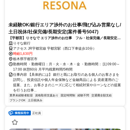
未経験OK/銀行エリア渉外のお仕事/飛び込み営業なし/
土日祝休/社保完備/長期安定(案件番号5047)
【宇都宮】りそなで エリア渉外のお仕事 フル・社保完備／長期安定／
未経験OK
りそな銀行
アクセス JR宇都宮線 宇都宮駅（西口下車徒歩10分）
時給1,630円
栃木県宇都宮市
勤務時間 ・勤務曜日：月・火・水・木・金 ・勤務時間： [1] 09:00～
17:00 休憩60分 月平均残業時間/5時間
仕事内容 【具体的には】 銀行と既にお取引のある個人のお客さまを
訪問し、投資信託や個人年金保険など金融商品による 資産運用のご
提案、また、お客さまのニーズに応じて相続対策やローンなどの提案
を行うお仕事...
業界未経験者歓迎
資格取得支援あり
固定時間制
経験不問
交通費全額支給
ブランクOK
土日祝休み
正社員