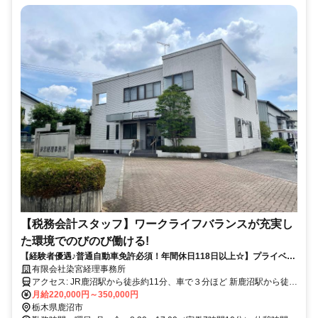
【税務会計スタッフ】ワークライフバランスが充実し
た環境でのびのび働ける!
【経験者優遇♪普通自動車免許必須！年間休日118日以上☆】プライベー
トを大切にしながら、一人前の税務業務を学べる！
有限会社染宮経理事務所
アクセス: JR鹿沼駅から徒歩約11分、車で３分ほど 新鹿沼駅から徒歩
約25分、車で７分ほど ※駐車場あり
月給220,000円～350,000円
栃木県鹿沼市