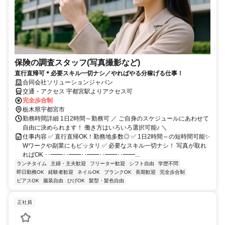
保険の調査スタッフ(写真撮影など)
直行直帰可＊必要スキル一切ナシ／やればやる分稼げる仕事！
合同会社ソリューションジャパン
交通・アクセス 宇都宮駅よりアクセス可
完全歩合制
栃木県宇都宮市
勤務時間詳細 1日2時間～勤務可 ／ ご自身のスケジュールにあわせて
自由に決められます！ 働き方はいろいろ選択可能♪ ＼
仕事内容 ✅ 直行直帰OK！勤務地多数◎ ✅ 1日2時間～の短時間可能✨
Wワークや副業にもピッタリ ✅ 必要なスキル一切ナシ！ 写真が取れ
ればOK ･･━━･･━━･･━━･･━━･･━━...
ランチタイム
主婦・主夫歓迎
フリーター歓迎
シフト自由
学歴不問
即日勤務OK
経験者歓迎
ネイルOK
ブランクOK
長期歓迎
完全歩合制
ピアスOK
服装自由
ひげOK
髪型・髪色自由
正社員