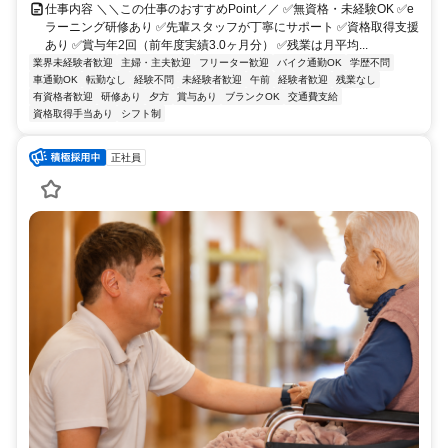
仕事内容 ＼＼この仕事のおすすめPoint／／ ✅無資格・未経験OK ✅e
ラーニング研修あり ✅先輩スタッフが丁寧にサポート ✅資格取得支援
あり ✅賞与年2回（前年度実績3.0ヶ月分） ✅残業は月平均...
業界未経験者歓迎
主婦・主夫歓迎
フリーター歓迎
バイク通勤OK
学歴不問
車通勤OK
転勤なし
経験不問
未経験者歓迎
午前
経験者歓迎
残業なし
有資格者歓迎
研修あり
夕方
賞与あり
ブランクOK
交通費支給
資格取得手当あり
シフト制
正社員