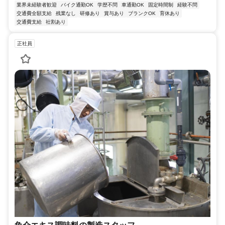
業界未経験者歓迎
バイク通勤OK
学歴不問
車通勤OK
固定時間制
経験不問
交通費全額支給
残業なし
研修あり
賞与あり
ブランクOK
育休あり
交通費支給
社割あり
正社員