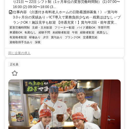
り21日 〜 22日 シフト制（1ヶ月単位の変形労働時間制） (1) 07:00〜
16:00 (2) 09:00〜18:00 (3...
仕事内容 《介護付き有料老人ホームの日勤看護師募集！》 ✅賞与年
3.0ヶ月分の実績あり ✅ICT導入で業務負担少なめ・残業ほぼなし ✅ブ
ランクOK！施設見学も歓迎 【待遇充実！】賞与年2回・前年度実...
変形労働時間制
主婦・主夫歓迎
フリーター歓迎
バイク通勤OK
学歴不問
車通勤OK
転勤なし
経験不問
未経験者歓迎
午前
経験者歓迎
残業なし
有資格者歓迎
研修あり
夕方
賞与あり
ブランクOK
交通費支給
資格取得手当あり
深夜
同じ企業の求人
正社員