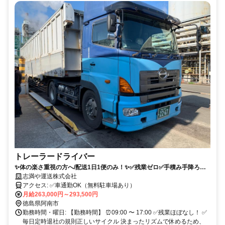
トレーラードライバー
✨体の楽さ重視の方へ/配送1日1便のみ！✨✅残業ゼロ✅手積み手降ろし
なし！
志満や運送株式会社
アクセス: ✅車通勤OK（無料駐車場あり）
月給263,000円～293,500円
徳島県阿南市
勤務時間・曜日: 【勤務時間】 ⏰09:00 〜 17:00 ✅残業ほぼなし！ ✅
毎日定時退社の規則正しいサイクル 決まったリズムで休めるため、