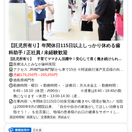
【託児所有り】年間休日115日以上しっかり休める歯
科助手 / 正社員 / 未経験歓迎
【託児所有り】 子育てママさん活躍中！安心して長く働き続けられま
す！
医療法人とみなが歯科医院
アクセス: JR鳴門線鳴門駅から車で15分 ※阿波銀行瀬戸支店様の向か
いに当院がございます ※自家用車で通勤の方は、無料駐車場(医院か
月給179,250円～205,050円
ら徒歩1分以内)をお使い頂けます。
徳島県鳴門市
勤務時間・曜日: ＜勤務時間＞ ・診療日：月火水金土 ・勤務時間：
8:40～18:10（休憩：内90分） ※遅番は8:40～18:40の勤
務になります ＜休憩＞ 13:00-14:30（遅...
仕事内容: ＼年間休日115日◎社保完備の働きやい環境が魅力♪／ 当院
は2000年9月の開院以来、 「自分や自分の家族がしてほしい治療を目
指そう！」 を合言葉に、地域の患者様のお口の健康をサポートし...
固定時間制
残業なし
交通費支給
昇給あり
正社員