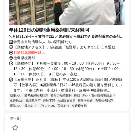
年休120日の調剤薬局薬剤師/未経験可
＼月給31万円～＋賞与年2回／ 未経験から挑戦できる調剤薬局の薬剤師
残業ほぼなし｜年間休日120日以上｜職場見学OK
特定非営利活動法人 山の薬剤師たち
【勤務地アクセス】 JR高徳線「板野駅」より車で5分 〇車通勤
OK（駐車場有） 〇公用車あり
月給310,000円以上
徳島県板野郡
【勤務時間】 ▼月曜～金曜 9：00～18：00（休憩60分） 9：30～
18：30（休憩60分） 9：00～18：30（休憩90分） ▼土曜 9：00～
18：00（休憩60分） ★日勤のみ（夜勤...
【雇用形態】 正社員 【職種】 年休120日の調剤薬局薬剤師／未経験
可 【仕事内容】 ■調剤業務 1日42～45枚程度の処方箋を受付してい
ます。 ※主に内科・小児科・循環器科・皮膚科 ■服薬指導...
制服あり
業界未経験者歓迎
変形労働時間制
長期
産休・育休取得実績あり
車通勤OK
職場見学可
経験不問
未経験者歓迎
経験者歓迎
有資格者歓迎
研修あり
賞与あり
ブランクOK
育休あり
交通費支給
正社員