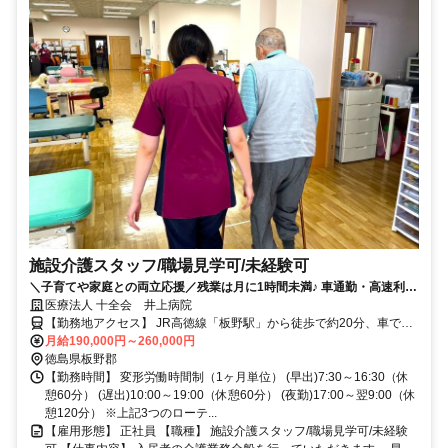
施設介護スタッフ/職場見学可/未経験可
＼子育てや家庭との両立応援／残業は月に1時間未満♪ 車通勤・高速利用
OK！未経験OK！まずは職場見学もOK♪
医療法人 十全会 井上病院
【勤務地アクセス】 JR高徳線「板野駅」から徒歩で約20分、車で約
5分 〇バイク・自転車通勤OK（無料駐輪場あり） 〇マイカー通勤・
月給190,000円～260,000円
車通勤OK（無料駐車場あり） ※高速道路の利用可、香川県から通勤
徳島県板野郡
しているスタッフも活躍中 ※渋滞も少なく快適に通勤できます
【勤務時間】 変形労働時間制（1ヶ月単位） (早出)7:30～16:30（休
憩60分） (遅出)10:00～19:00（休憩60分） (夜勤)17:00～翌9:00（休
憩120分） ※上記3つのローテ...
【雇用形態】 正社員 【職種】 施設介護スタッフ/職場見学可/未経験