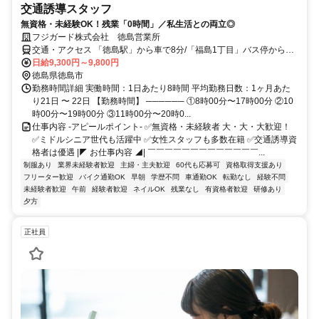
交通誘導スタッフ
無資格・未経験OK！残業「0時間」／私生活との両立◎
フジガード株式会社 徳島営業所
交通・アクセス 「徳島駅」から車で8分/「福島1丁目」バス停から徒
歩2分/車・バイク通勤OK（無料駐車場あり）
日給9,300円～9,800円
徳島県徳島市
勤務時間詳細 実働時間：1日あたり8時間 平均勤務日数：1ヶ月あた
り21日 〜 22日 【勤務時間】 ────── ①8時00分〜17時00分 ②10
時00分〜19時00分 ③11時00分〜20時0...
仕事内容 -アピールポイント- ✅無資格・未経験者 大・大・大歓迎！
✅ミドルシニア世代も活躍中 ✅女性スタッフも多数在籍 ✅交通誘導資
格者は優遇 |◤ お仕事内容 ◢| ￣￣￣￣￣￣￣￣￣￣￣￣￣...
制服あり
業界未経験者歓迎
主婦・主夫歓迎
60代も応募可
資格取得支援あり
フリーター歓迎
バイク通勤OK
早朝
学歴不問
車通勤OK
転勤なし
経験不問
未経験者歓迎
午前
経験者歓迎
ネイルOK
残業なし
有資格者歓迎
研修あり
夕方
正社員