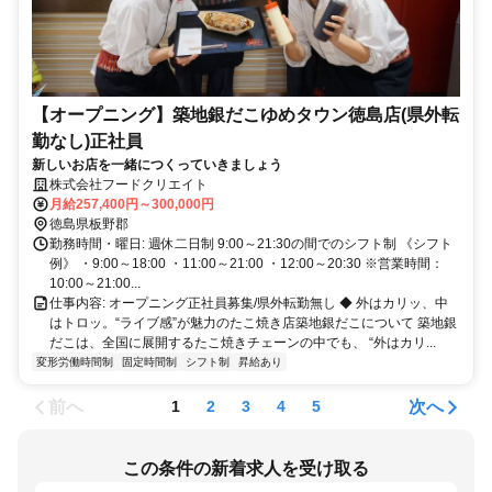
【オープニング】築地銀だこゆめタウン徳島店(県外転
勤なし)正社員
新しいお店を一緒につくっていきましょう
株式会社フードクリエイト
月給257,400円～300,000円
徳島県板野郡
勤務時間・曜日: 週休二日制 9:00～21:30の間でのシフト制 《シフト
例》 ・9:00～18:00 ・11:00～21:00 ・12:00～20:30 ※営業時間：
10:00～21:00...
仕事内容: オープニング正社員募集/県外転勤無し ◆ 外はカリッ、中
はトロッ。“ライブ感”が魅力のたこ焼き店築地銀だこについて 築地銀
だこは、全国に展開するたこ焼きチェーンの中でも、 “外はカリ...
変形労働時間制
固定時間制
シフト制
昇給あり
前へ
次へ
1
2
3
4
5
この条件の新着求人を受け取る