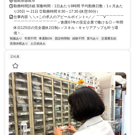
徳島県徳島市
勤務時間詳細 実働時間：1日あたり8時間 平均勤務日数：1ヶ月あた
り20日 〜 21日 ⏰勤務時間 8:30～17:30 (休憩:60分）
仕事内容 ＼＼⭐この求人のアピールポイント⭐／／ ￣￣V￣￣￣￣￣
￣￣￣￣￣￣￣￣￣￣￣￣ ✅創業67年の安定企業で働ける◎ ✅年間
休日125日の完全週休2日制♪ ✅スキル・キャリアアップも叶う環
境！...
制服あり
学歴不問
車通勤OK
固定時間制
経験不問
賞与あり
交通費支給
長期休暇あり
土日祝休み
正社員