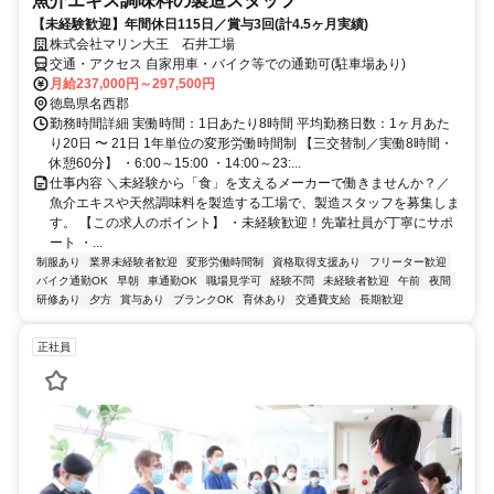
魚介エキス調味料の製造スタッフ
【未経験歓迎】年間休日115日／賞与3回(計4.5ヶ月実績)
株式会社マリン大王 石井工場
交通・アクセス 自家用車・バイク等での通勤可(駐車場あり)
月給237,000円～297,500円
徳島県名西郡
勤務時間詳細 実働時間：1日あたり8時間 平均勤務日数：1ヶ月あた
り20日 〜 21日 1年単位の変形労働時間制 【三交替制／実働8時間・
休憩60分】 ・6:00～15:00 ・14:00～23:...
仕事内容 ＼未経験から「食」を支えるメーカーで働きませんか？／
魚介エキスや天然調味料を製造する工場で、製造スタッフを募集しま
す。 【この求人のポイント】 ・未経験歓迎！先輩社員が丁寧にサポ
ート ・...
制服あり
業界未経験者歓迎
変形労働時間制
資格取得支援あり
フリーター歓迎
バイク通勤OK
早朝
車通勤OK
職場見学可
経験不問
未経験者歓迎
午前
夜間
研修あり
夕方
賞与あり
ブランクOK
育休あり
交通費支給
長期歓迎
正社員