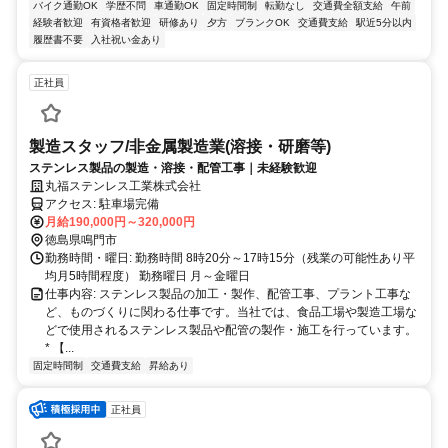
バイク通勤OK
学歴不問
車通勤OK
固定時間制
転勤なし
交通費全額支給
午前
経験者歓迎
有資格者歓迎
研修あり
夕方
ブランクOK
交通費支給
駅近5分以内
履歴書不要
入社祝い金あり
正社員
製造スタッフ/非金属製造業(溶接・研磨等)
ステンレス製品の製造・溶接・配管工事｜未経験歓迎
丸福ステンレス工業株式会社
アクセス: 駐車場完備
月給190,000円～320,000円
徳島県鳴門市
勤務時間・曜日: 勤務時間 8時20分～17時15分（残業の可能性あり平
均月5時間程度） 勤務曜日 月～金曜日
仕事内容: ステンレス製品の加工・製作、配管工事、プラント工事な
ど、ものづくりに関わる仕事です。当社では、食品工場や製造工場な
どで使用されるステンレス製品や配管の製作・施工を行っています。
* 【...
固定時間制
交通費支給
昇給あり
正社員