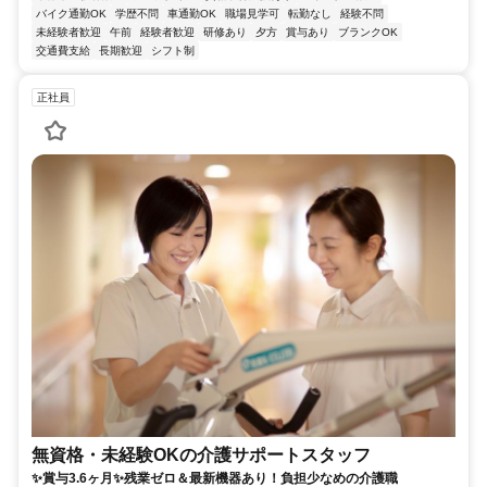
バイク通勤OK
学歴不問
車通勤OK
職場見学可
転勤なし
経験不問
未経験者歓迎
午前
経験者歓迎
研修あり
夕方
賞与あり
ブランクOK
交通費支給
長期歓迎
シフト制
正社員
無資格・未経験OKの介護サポートスタッフ
✨賞与3.6ヶ月✨残業ゼロ＆最新機器あり！負担少なめの介護職