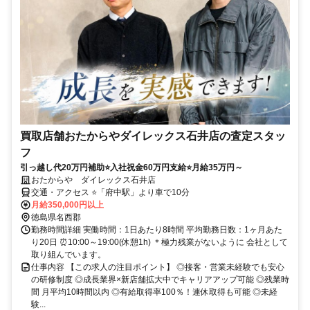
買取店舗おたからやダイレックス石井店の査定スタッ
フ
引っ越し代20万円補助⭐入社祝金60万円支給⭐月給35万円～
おたからや ダイレックス石井店
交通・アクセス ⭐「府中駅」より車で10分
月給350,000円以上
徳島県名西郡
勤務時間詳細 実働時間：1日あたり8時間 平均勤務日数：1ヶ月あた
り20日 ⏰10:00～19:00(休憩1h) ＊極力残業がないように 会社として
取り組んでいます。
仕事内容 【この求人の注目ポイント】 ◎接客・営業未経験でも安心
の研修制度 ◎成長業界×新店舗拡大中でキャリアアップ可能 ◎残業時
間 月平均10時間以内 ◎有給取得率100％！連休取得も可能 ◎未経
験...