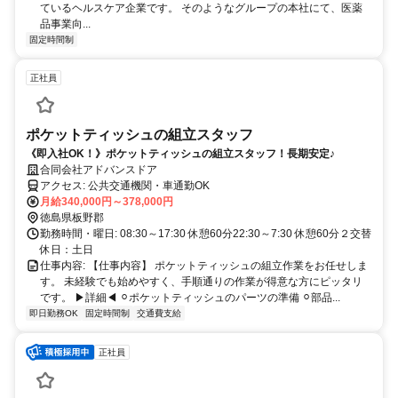
ているヘルスケア企業です。 そのようなグループの本社にて、医薬
品事業向...
固定時間制
正社員
ポケットティッシュの組立スタッフ
《即入社OK！》ポケットティッシュの組立スタッフ！長期安定♪
合同会社アドバンスドア
アクセス: 公共交通機関・車通勤OK
月給340,000円～378,000円
徳島県板野郡
勤務時間・曜日: 08:30～17:30 休憩60分22:30～7:30 休憩60分２交替
休日：土日
仕事内容: 【仕事内容】 ポケットティッシュの組立作業をお任せしま
す。 未経験でも始めやすく、手順通りの作業が得意な方にピッタリ
です。 ▶詳細◀︎ ⚪︎ポケットティッシュのパーツの準備 ⚪︎部品...
即日勤務OK
固定時間制
交通費支給
正社員