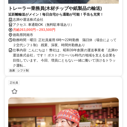
トレーラー乗務員(木材チップや紙製品の輸送)
近距離輸送がメイン！毎日自宅から通勤が可能！手当も充実！
志満や運送株式会社
アクセス: 車通勤OK（無料駐車場あり）
月給263,000円～293,500円
徳島県阿南市
勤務時間・曜日: 正社員雇用 6時〜22時勤務 隔日休（場合によって
２交代シフト制） 残業、深夜、時間外勤務あり
仕事内容: こんにちは！ 弊社は、昭和39年創業の運送事業者「志満や
運送株式会社」です！ ポストグローバル時代の地域を支える企業を
目指しています。 今回、増員にともない一緒に働いて頂けるトラッ
ク運転...
急募
シフト制
正社員