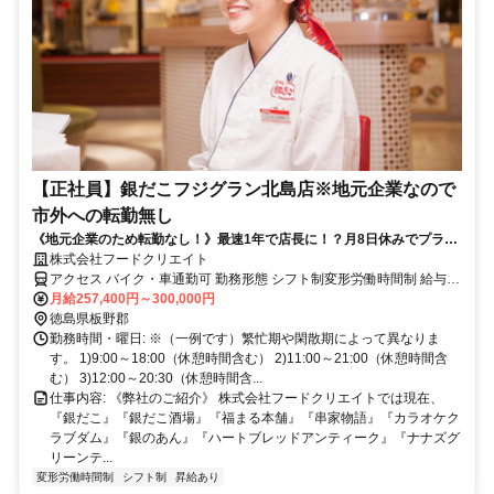
【正社員】銀だこフジグラン北島店※地元企業なので
市外への転勤無し
《地元企業のため転勤なし！》最速1年で店長に！？月8日休みでプライ
ベート充実！
株式会社フードクリエイト
アクセス バイク・車通勤可 勤務形態 シフト制変形労働時間制 給与・
待遇
月給257,400円～300,000円
徳島県板野郡
勤務時間・曜日: ※（一例です）繁忙期や閑散期によって異なりま
す。 1)9:00～18:00（休憩時間含む） 2)11:00～21:00（休憩時間含
む） 3)12:00～20:30（休憩時間含...
仕事内容: 《弊社のご紹介》 株式会社フードクリエイトでは現在、
『銀だこ』『銀だこ酒場』『福まる本舗』『串家物語』『カラオケク
ラブダム』『銀のあん』『ハートブレッドアンティーク』『ナナズグ
リーンテ...
変形労働時間制
シフト制
昇給あり