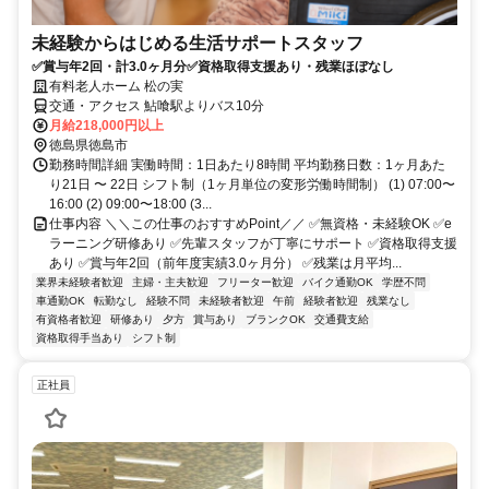
未経験からはじめる生活サポートスタッフ
✅賞与年2回・計3.0ヶ月分✅資格取得支援あり・残業ほぼなし
有料老人ホーム 松の実
交通・アクセス 鮎喰駅よりバス10分
月給218,000円以上
徳島県徳島市
勤務時間詳細 実働時間：1日あたり8時間 平均勤務日数：1ヶ月あた
り21日 〜 22日 シフト制（1ヶ月単位の変形労働時間制） (1) 07:00〜
16:00 (2) 09:00〜18:00 (3...
仕事内容 ＼＼この仕事のおすすめPoint／／ ✅無資格・未経験OK ✅e
ラーニング研修あり ✅先輩スタッフが丁寧にサポート ✅資格取得支援
あり ✅賞与年2回（前年度実績3.0ヶ月分） ✅残業は月平均...
業界未経験者歓迎
主婦・主夫歓迎
フリーター歓迎
バイク通勤OK
学歴不問
車通勤OK
転勤なし
経験不問
未経験者歓迎
午前
経験者歓迎
残業なし
有資格者歓迎
研修あり
夕方
賞与あり
ブランクOK
交通費支給
資格取得手当あり
シフト制
正社員