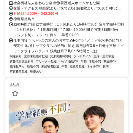
社会福祉法人さわらび会 特別養護老人ホームかもな園
交通・アクセス 徳島駅よりバスで20分 鮎喰駅よりバス10分/車5分
「名東二丁目」「名東三丁目」バス停駅より徒歩5分
月給224,200円～242,300円
徳島県徳島市
勤務時間詳細 総労働時間：1ヶ月あたり164時間36分 変形労働時間制
（1カ月単位） *【勤務時間】* 7:00～19:00の間で 実働7時間45分
（シフト制） ＜シフト例＞ ・早番 07:00...
仕事内容 ＼＼⭐️✨この求人のおすすめPoint✨⭐️／／ ✅高水準の給与と
安定性 地域トップクラスの給与に加え 賞与は年3.6ヶ月分を支給！ ✅
ワークライフバランス 残業は月平均0〜5時間と ほぼ...
制服あり
業界未経験者歓迎
変形労働時間制
ランチタイム
主婦・主夫歓迎
資格取得支援あり
フリーター歓迎
バイク通勤OK
早朝
学歴不問
車通勤OK
職場見学可
経験不問
未経験者歓迎
午前
経験者歓迎
ネイルOK
夜間
有資格者歓迎
研修あり
正社員