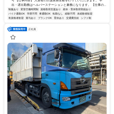
可 【仕事内容】 入居者の介護業務全般を行っていただきます。 早
出・遅出勤務はヘルパーステーションと兼務になります。 【仕事の...
制服あり
変形労働時間制
資格取得支援あり
産休・育休取得実績あり
バイク通勤OK
学歴不問
車通勤OK
転勤なし
経験不問
未経験者歓迎
有資格者歓迎
賞与あり
ブランクOK
育休あり
交通費支給
シフト制
正社員