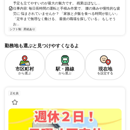
予定も立てやすいのが最大の魅力です。 残業ほぼなし...
仕事内容: 毎日長時間の運転と手積み作業で、 腰の痛みや慢性的な疲
労に 悩まされていませんか？ 「家族と夕飯を食べる時間が欲しい」
「定年まで無理なく働ける、 最後の職場を探している」 もしそう
お...
シフト制
昇給あり
勤務地も選ぶと見つけやすくなるよ
市区町村
駅・路線
現在地
から選ぶ
から選ぶ
を設定する
正社員