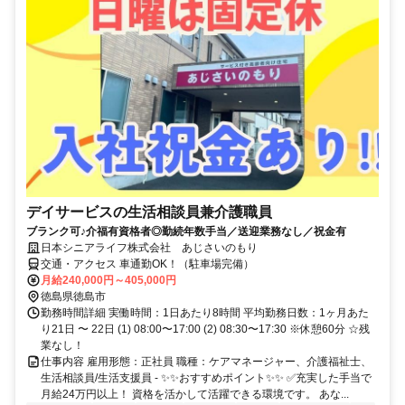
デイサービスの生活相談員兼介護職員
ブランク可♪介福有資格者◎勤続年数手当／送迎業務なし／祝金有
日本シニアライフ株式会社 あじさいのもり
交通・アクセス 車通勤OK！（駐車場完備）
月給240,000円～405,000円
徳島県徳島市
勤務時間詳細 実働時間：1日あたり8時間 平均勤務日数：1ヶ月あた
り21日 〜 22日 (1) 08:00〜17:00 (2) 08:30〜17:30 ※休憩60分 ☆残
業なし！
仕事内容 雇用形態：正社員 職種：ケアマネージャー、介護福祉士、
生活相談員/生活支援員 - ✨✨おすすめポイント✨✨ ✅充実した手当で
月給24万円以上！ 資格を活かして活躍できる環境です。 あな...