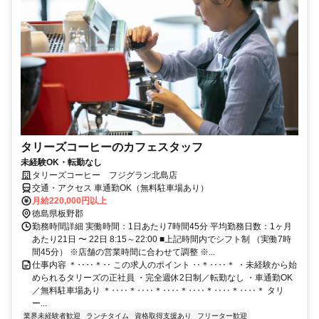
タリーズコーヒーのカフェスタッフ
未経験OK・転勤なし
タリーズコーヒー フジグラン北島店
交通・アクセス 車通勤OK（無料駐車場あり）
月給220,000円以上
徳島県板野郡
勤務時間詳細 実働時間：1日あたり7時間45分 平均勤務日数：1ヶ月
あたり21日 〜 22日 8:15～22:00 ■上記時間内でシフト制 （実働7時
間45分） ※店舗の営業時間に合わせて調整 ※...
仕事内容 ＊‥‥＊‥ この求人のポイント ‥＊‥‥＊ ・未経験から始
められるタリーズの正社員 ・完全週休2日制／転勤なし ・車通勤OK
／無料駐車場あり ＊‥‥＊‥‥＊‥‥＊‥‥＊‥‥＊‥‥＊ タリ
ー...
業界未経験者歓迎
ランチタイム
資格取得支援あり
フリーター歓迎