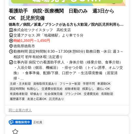
看護助手 病院･医療機関 日勤のみ 週3日から
OK 託児所完備
徳島市／病院／派遣／ブランクがある方も大歓迎／院内託児所利用も相
談可！派遣から直接雇用切替も相談可！/6053_392458
株式会社ツクイスタッフ 高松支店
交通アクセス JR「地蔵橋駅」より車で５分
時給1,350円～1,450円
徳島県徳島市
勤務時間 固定時間制 8:30～17:30(休憩60分) 勤務日数・休日: 週３～
相談可 初年有給休暇: 法定通り
仕事内容 病院での看護助手求人 ・身体介助（移乗介助、食事介助）
・入浴介助（個浴、機械浴） ・排せつ介助 （トイレ誘導、オムツ交
換） ・食事準備、配膳/下膳、口腔ケア ・生活環境整備 （居室清
掃・...
主婦・主夫歓迎
資格取得支援あり
フリーター歓迎
学歴不問
車通勤OK
固定時間制
転勤なし
交通費全額支給
経験者歓迎
残業なし
週払いOK
有資格者歓迎
研修あり
社会保険完備
ブランクOK
交通費支給
長期歓迎
履歴書不要
友達と応募OK
託児所あり
同じ企業の求人
正社員