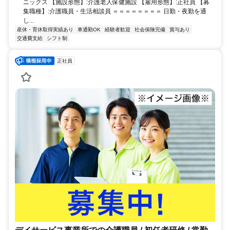
ニックス 【施設形態】:介護老人保健施設 【雇用形態】:正社員 【募
集職種】:介護職員・生活相談員 ＝＝＝＝＝＝＝＝ 日勤・夜勤を通
し...
産休・育休取得実績あり
車通勤OK
経験者歓迎
社会保険完備
賞与あり
交通費支給
シフト制
正社員