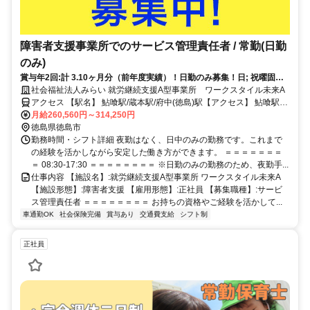
障害者支援事業所でのサービス管理責任者 / 常勤(日勤
のみ)
賞与年2回:計 3.10ヶ月分（前年度実績）！日勤のみ募集！日; 祝曜固定
休。
社会福祉法人みらい 就労継続支援A型事業所 ワークスタイル未来A
アクセス 【駅名】 鮎喰駅/蔵本駅/府中(徳島)駅【アクセス】 鮎喰駅か
ら徒歩19分
月給260,560円～314,250円
徳島県徳島市
勤務時間・シフト詳細 夜勤はなく、日中のみの勤務です。これまで
の経験を活かしながら安定した働き方ができます。 ＝＝＝＝＝＝＝
＝ 08:30-17:30 ＝＝＝＝＝＝＝＝ ※日勤のみの勤務のため、夜勤手...
仕事内容 【施設名】:就労継続支援A型事業所 ワークスタイル未来A
【施設形態】:障害者支援 【雇用形態】:正社員 【募集職種】:サービ
ス管理責任者 ＝＝＝＝＝＝＝＝ お持ちの資格やご経験を活かして...
車通勤OK
社会保険完備
賞与あり
交通費支給
シフト制
正社員