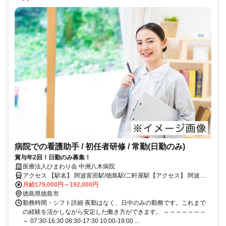
病院での看護助手 / 初任者研修 / 常勤(日勤のみ)
賞与年2回！日勤のみ募集！
医療法人ひまわり会 中洲八木病院
アクセス 【駅名】 阿波富田駅/徳島駅/二軒屋駅【アクセス】 阿波富
田駅から徒歩8分
月給179,000円～192,000円
徳島県徳島市
勤務時間・シフト詳細 夜勤はなく、日中のみの勤務です。これまで
の経験を活かしながら安定した働き方ができます。 ～～～～～～～
～ 07:30-16:30 08:30-17:30 10:00-19:00 ...