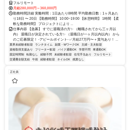
フルリモート
月給280,000円～360,000円
勤務時間詳細 実働時間：1日あたり8時間 平均勤務日数：1ヶ月あた
り18日 〜 20日 【勤務時間】 10:00~19:00 【休憩時間】 1時間 【柔
軟な勤務時間】 プロジェクトにより ...
仕事内容 【急募】 すでに退職済の方✨ （離職されてから三ヶ月以
内） 退職日が決定されている方✨ （退職日が一ヶ月以内以内） から
のご応募限定！ -アピールポイント- ✅月給27万円〜＋賞与あり！ ...
業界未経験者歓迎
ランチタイム
副業・WワークOK
主婦・主夫歓迎
資格取得支援あり
フリーター歓迎
バイク通勤OK
学歴不問
車通勤OK
固定時間制
転勤なし
経験不問
未経験者歓迎
住宅手当あり
フルリモート
交通費全額支給
午前
経験者歓迎
ネイルOK
残業なし
正社員