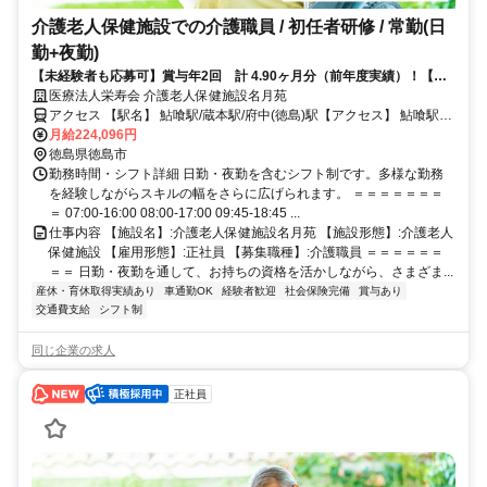
介護老人保健施設での介護職員 / 初任者研修 / 常勤(日
勤+夜勤)
【未経験者も応募可】賞与年2回 計 4.90ヶ月分（前年度実績）！【年
休120日以上】
医療法人栄寿会 介護老人保健施設名月苑
アクセス 【駅名】 鮎喰駅/蔵本駅/府中(徳島)駅【アクセス】 鮎喰駅か
ら徒歩20分
月給224,096円
徳島県徳島市
勤務時間・シフト詳細 日勤・夜勤を含むシフト制です。多様な勤務
を経験しながらスキルの幅をさらに広げられます。 ＝＝＝＝＝＝＝
＝ 07:00-16:00 08:00-17:00 09:45-18:45 ...
仕事内容 【施設名】:介護老人保健施設名月苑 【施設形態】:介護老人
保健施設 【雇用形態】:正社員 【募集職種】:介護職員 ＝＝＝＝＝＝
＝＝ 日勤・夜勤を通して、お持ちの資格を活かしながら、さまざま...
産休・育休取得実績あり
車通勤OK
経験者歓迎
社会保険完備
賞与あり
交通費支給
シフト制
同じ企業の求人
正社員