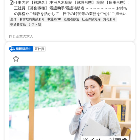
仕事内容 【施設名】:中洲八木病院 【施設形態】:病院 【雇用形態】:
正社員 【募集職種】:看護助手/看護補助者 ～～～～～～～～ お持ち
の資格やご経験を活かして、日中の時間帯の業務を中心にご担当い...
産休・育休取得実績あり
車通勤OK
経験者歓迎
社会保険完備
賞与あり
交通費支給
シフト制
同じ企業の求人
正社員