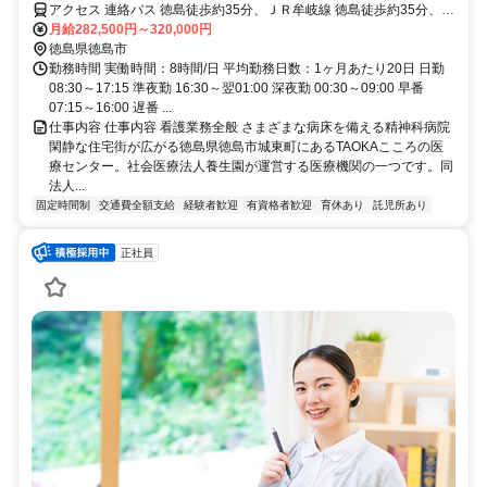
アクセス 連絡バス 徳島徒歩約35分、ＪＲ牟岐線 徳島徒歩約35分、Ｊ
Ｒ高徳線/ＪＲ徳島線 徳島徒歩約35分
月給282,500円～320,000円
徳島県徳島市
勤務時間 実働時間：8時間/日 平均勤務日数：1ヶ月あたり20日 日勤
08:30～17:15 準夜勤 16:30～翌01:00 深夜勤 00:30～09:00 早番
07:15～16:00 遅番 ...
仕事内容 仕事内容 看護業務全般 さまざまな病床を備える精神科病院
閑静な住宅街が広がる徳島県徳島市城東町にあるTAOKAこころの医
療センター。社会医療法人養生園が運営する医療機関の一つです。同
法人...
固定時間制
交通費全額支給
経験者歓迎
有資格者歓迎
育休あり
託児所あり
正社員