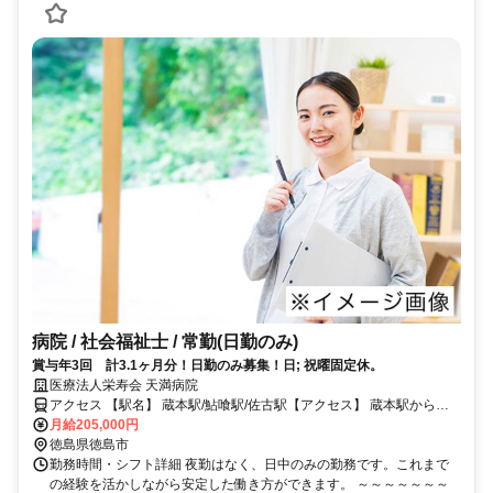
病院 / 社会福祉士 / 常勤(日勤のみ)
賞与年3回 計3.1ヶ月分！日勤のみ募集！日; 祝曜固定休。
医療法人栄寿会 天満病院
アクセス 【駅名】 蔵本駅/鮎喰駅/佐古駅【アクセス】 蔵本駅から徒
歩4分
月給205,000円
徳島県徳島市
勤務時間・シフト詳細 夜勤はなく、日中のみの勤務です。これまで
の経験を活かしながら安定した働き方ができます。 ～～～～～～～