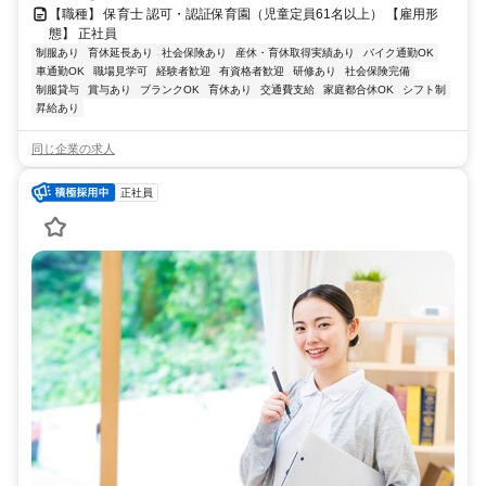
【職種】 保育士 認可・認証保育園（児童定員61名以上） 【雇用形
態】 正社員
制服あり
育休延長あり
社会保険あり
産休・育休取得実績あり
バイク通勤OK
車通勤OK
職場見学可
経験者歓迎
有資格者歓迎
研修あり
社会保険完備
制服貸与
賞与あり
ブランクOK
育休あり
交通費支給
家庭都合休OK
シフト制
昇給あり
同じ企業の求人
正社員