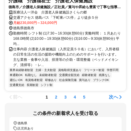
介護職 介護福祉士 介護老人保健施設
徳島市／介護老人保健施設／正社員／賞与や昇給も豊富で丁寧な指導あ
り！夜勤手当も高く未経験も応募可能！/6053_280018
医療法人一洋会 介護老人保健施設さくらの郷
交通アクセス 徳島バス「下町東バス停」より徒歩５分
月給230,000円～324,000円
徳島県徳島市
勤務時間 シフト制 (1)7:30～16:30(休憩60分) 実働時間： １月あたり
168.0時間 (2)10:00～19:30(休憩60分) (3)16:00～9:30(休憩90分) 平
均...
仕事内容 介護老人保健施設（入所定員５０名）において、入所者様
の日常生活の生活の援助や機能向上のためのサポートを行います。
主な業務・食事や入浴、排泄等の介助・環境整備（ベッドメイキン
グ、清掃等）・レ...
業界未経験者歓迎
主婦・主夫歓迎
資格取得支援あり
フリーター歓迎
学歴不問
車通勤OK
転勤なし
未経験者歓迎
交通費全額支給
経験者歓迎
残業なし
週払いOK
有資格者歓迎
研修あり
社会保険完備
賞与あり
ブランクOK
交通費支給
長期歓迎
シフト制
前へ
次へ
1
2
3
4
5
この条件の新着求人を受け取る
徳島県
託児所あり