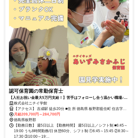
認可保育園の常勤保育士
【入社お祝い金最大5万円支給！】苦手はフォローし合う温かい職場♪あ
なたの得意を活かせる保育園
株式会社ニチイ学館
【アクセス】 吉成駅 徒歩20分 ■住 所 徳島県 板野郡藍住町 住吉字逆
月給209,700円～284,700円
藤7-4 ■アクセス 吉成駅 徒歩20分
徳島県板野郡
【勤務日数】 週5日以上 【勤務時間】 週5日以上／シフト制 ■6:45～
19:00 うち8時間勤務/日 休憩60分、シフト制 ①6:45～15:45 ②8:30～
17:30 ③10:00～19:...