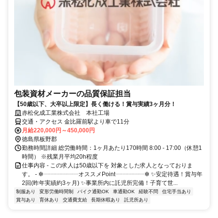
包装資材メーカーの品質保証担当
【50歳以下、大卒以上限定】長く働ける！賞与実績3ヶ月分！
赤松化成工業株式会社 本社工場
交通・アクセス 金比羅前駅より車で11分
月給220,000円～450,000円
徳島県板野郡
勤務時間詳細 総労働時間：1ヶ月あたり170時間 8:00 - 17:00（休憩1
時間） ※残業月平均20h程度
仕事内容 - この求人は50歳以下を 対象とした求人となっておりま
す。 - ✼┈┈┈┈┈┈オススメPoint┈┈┈┈┈✼ ✨安定待遇！賞与年
2回(昨年実績約3ヶ月) ✨事業所内に託児所完備！子育て世...
制服あり
変形労働時間制
バイク通勤OK
車通勤OK
経験不問
住宅手当あり
賞与あり
育休あり
交通費支給
長期休暇あり
託児所あり