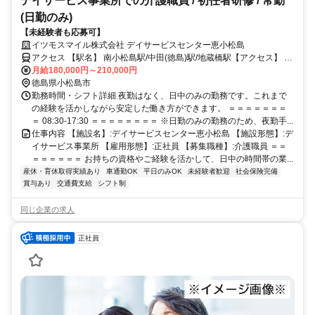
デイサービス事業所での介護職員 / 初任者研修 / 常勤
(日勤のみ)
【未経験者も応募可】
イツモスマイル株式会社 デイサービスセンター恵小松島
アクセス 【駅名】 南小松島駅/中田(徳島)駅/地蔵橋駅【アクセス】 南
小松島駅から徒歩19分
月給180,000円～210,000円
徳島県小松島市
勤務時間・シフト詳細 夜勤はなく、日中のみの勤務です。これまで
の経験を活かしながら安定した働き方ができます。 ＝＝＝＝＝＝＝
＝ 08:30-17:30 ＝＝＝＝＝＝＝＝ ※日勤のみの勤務のため、夜勤手...
仕事内容 【施設名】:デイサービスセンター恵小松島 【施設形態】:デ
イサービス事業所 【雇用形態】:正社員 【募集職種】:介護職員 ＝＝
＝＝＝＝＝＝ お持ちの資格やご経験を活かして、日中の時間帯の業...
産休・育休取得実績あり
車通勤OK
平日のみOK
未経験者歓迎
社会保険完備
賞与あり
交通費支給
シフト制
同じ企業の求人
正社員