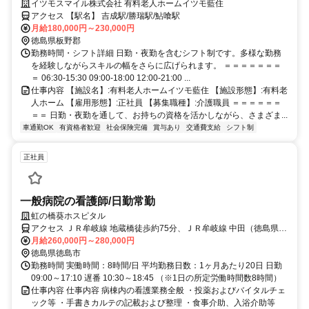
イツモスマイル株式会社 有料老人ホームイツモ藍住
アクセス 【駅名】 吉成駅/勝瑞駅/鮎喰駅
月給180,000円～230,000円
徳島県板野郡
勤務時間・シフト詳細 日勤・夜勤を含むシフト制です。多様な勤務
を経験しながらスキルの幅をさらに広げられます。 ＝＝＝＝＝＝＝
＝ 06:30-15:30 09:00-18:00 12:00-21:00 ...
仕事内容 【施設名】:有料老人ホームイツモ藍住 【施設形態】:有料老
人ホーム 【雇用形態】:正社員 【募集職種】:介護職員 ＝＝＝＝＝＝
＝＝ 日勤・夜勤を通して、お持ちの資格を活かしながら、さまざま...
車通勤OK
有資格者歓迎
社会保険完備
賞与あり
交通費支給
シフト制
正社員
一般病院の看護師/日勤常勤
虹の橋葵ホスピタル
アクセス ＪＲ牟岐線 地蔵橋徒歩約75分、ＪＲ牟岐線 中田（徳島県）
徒歩約83分、ＪＲ牟岐線 南小松島徒歩約90分
月給260,000円～280,000円
徳島県徳島市
勤務時間 実働時間：8時間/日 平均勤務日数：1ヶ月あたり20日 日勤
09:00～17:10 遅番 10:30～18:45 （※1日の所定労働時間数8時間）
仕事内容 仕事内容 病棟内の看護業務全般 ・投薬およびバイタルチェ
ック等 ・手書きカルテの記載および整理 ・食事介助、入浴介助等