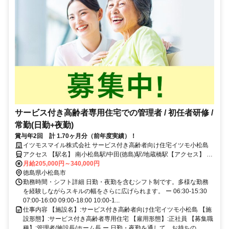
サービス付き高齢者専用住宅での管理者 / 初任者研修 /
常勤(日勤+夜勤)
賞与年2回 計 1.70ヶ月分（前年度実績）！
イツモスマイル株式会社 サービス付き高齢者向け住宅イツモ小松島
アクセス 【駅名】 南小松島駅/中田(徳島)駅/地蔵橋駅【アクセス】 南
小松島駅から徒歩19分
月給205,000円～340,000円
徳島県小松島市
勤務時間・シフト詳細 日勤・夜勤を含むシフト制です。多様な勤務
を経験しながらスキルの幅をさらに広げられます。 ー 06:30-15:30
07:00-16:00 09:00-18:00 10:00-1...
仕事内容 【施設名】:サービス付き高齢者向け住宅イツモ小松島 【施
設形態】:サービス付き高齢者専用住宅 【雇用形態】:正社員 【募集職
種】:管理者/施設長/ホーム長 ー 日勤・夜勤を通して、お持ちの...