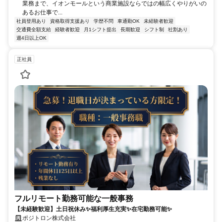
業務まで、イオンモールという商業施設ならではの幅広くやりがいの
あるお仕事で...
社員登用あり
資格取得支援あり
学歴不問
車通勤OK
未経験者歓迎
交通費全額支給
経験者歓迎
月1シフト提出
長期歓迎
シフト制
社割あり
週4日以上OK
正社員
フルリモート勤務可能な一般事務
【未経験歓迎】土日祝休み✨福利厚生充実✨在宅勤務可能✨
ポジトロン株式会社