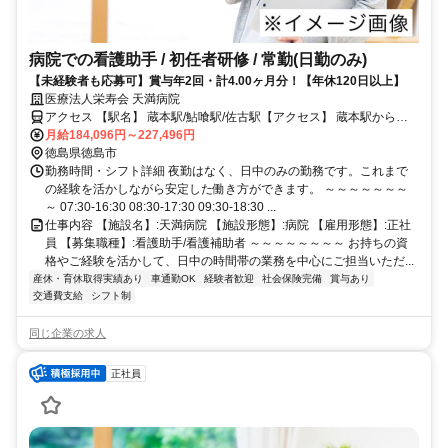
病院での看護助手 / 初任者研修 / 常勤(日勤のみ)
【未経験者も応募可】賞与年2回・計4.00ヶ月分！【年休120日以上】
医療法人栄寿会 天満病院
アクセス 【駅名】 蔵本駅/鮎喰駅/佐古駅【アクセス】 蔵本駅から徒
歩4分
月給184,096円～227,496円
徳島県徳島市
勤務時間・シフト詳細 夜勤はなく、日中のみの勤務です。これまで
の経験を活かしながら安定した働き方ができます。 ～～～～～～～
～ 07:30-16:30 08:30-17:30 09:30-18:30 ...
仕事内容 【施設名】:天満病院 【施設形態】:病院 【雇用形態】:正社
員 【募集職種】:看護助手/看護補助者 ～～～～～～～～ お持ちの資
格やご経験を活かして、日中の時間帯の業務を中心にご担当いただ...
産休・育休取得実績あり
車通勤OK
経験者歓迎
社会保険完備
賞与あり
交通費支給
シフト制
同じ企業の求人
正社員