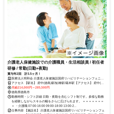
介護老人保健施設での介護職員・生活相談員 / 初任者
研修 / 常勤(日勤+夜勤)
賞与年2回 計3.5ヶ月！
医療法人明和会 介護老人保健施設国府リハビリテーションフェニッ
クス
アクセス 【駅名】 府中(徳島)駅/鮎喰駅/蔵本駅【アクセス】 府中(徳
島)駅から徒歩23分
月給214,000円～285,500円
徳島県徳島市
勤務時間・シフト詳細 日勤・夜勤を含むシフト制です。多様な勤務
を経験しながらスキルの幅をさらに広げられます。 ＝＝＝＝＝＝＝
＝ ・介護職 07:00-16:00 09:00-18:00 13:00-2...
仕事内容 【施設名】:介護老人保健施設国府リハビリテーションフェ