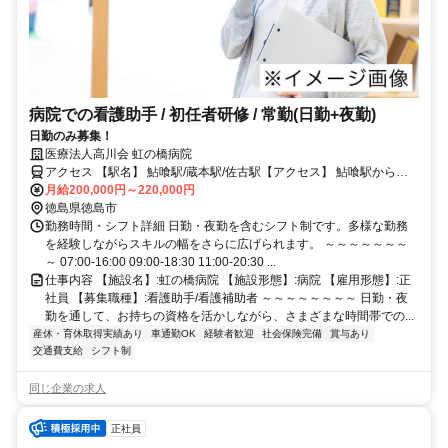
病院での看護助手 / 初任者研修 / 常勤(日勤+夜勤)
日勤のみ募集！
医療法人高川会 虹の橋病院
アクセス 【駅名】 鮎喰駅/蔵本駅/佐古駅【アクセス】 鮎喰駅から徒
歩13分
月給200,000円～220,000円
徳島県徳島市
勤務時間・シフト詳細 日勤・夜勤を含むシフト制です。多様な勤務
を経験しながらスキルの幅をさらに広げられます。 ～～～～～～～
～ 07:00-16:00 09:00-18:30 11:00-20:30 ...
仕事内容 【施設名】:虹の橋病院 【施設形態】:病院 【雇用形態】:正
社員 【募集職種】:看護助手/看護補助者 ～～～～～～～～ 日勤・夜
勤を通して、お持ちの資格を活かしながら、さまざまな時間帯での...
産休・育休取得実績あり
車通勤OK
経験者歓迎
社会保険完備
賞与あり
交通費支給
シフト制
同じ企業の求人
正社員