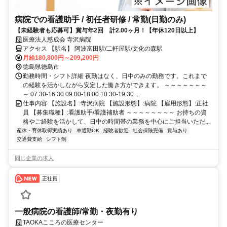
病院での看護助手 / 初任者研修 / 常勤(日勤のみ)
【未経験者も応募可】賞与年2回 計2.00ヶ月！【年休120日以上】
医療法人慈成会 寺沢病院
アクセス 【駅名】 阿波富田駅/二軒屋駅/文化の森駅
月給180,800円～209,200円
徳島県徳島市
勤務時間・シフト詳細 夜勤はなく、日中のみの勤務です。これまで
の経験を活かしながら安定した働き方ができます。 ～～～～～～～
～ 07:30-16:30 09:00-18:00 10:30-19:30 ...
仕事内容 【施設名】:寺沢病院 【施設形態】:病院 【雇用形態】:正社
員 【募集職種】:看護助手/看護補助者 ～～～～～～～～ お持ちの資
格やご経験を活かして、日中の時間帯の業務を中心にご担当いただ...
産休・育休取得実績あり
車通勤OK
経験者歓迎
社会保険完備
賞与あり
交通費支給
シフト制
同じ企業の求人
正社員
一般病院の看護師/常勤・夜勤有り
TAOKAこころの医療センター