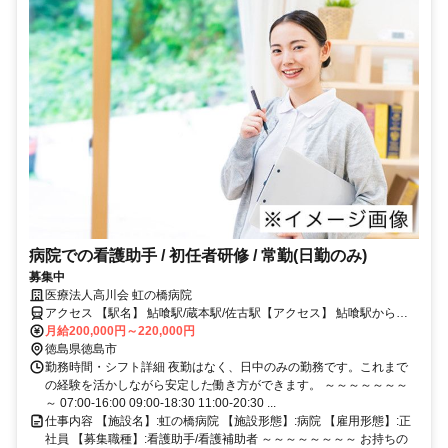
病院での看護助手 / 初任者研修 / 常勤(日勤のみ)
募集中
医療法人高川会 虹の橋病院
アクセス 【駅名】 鮎喰駅/蔵本駅/佐古駅【アクセス】 鮎喰駅から徒
歩13分
月給200,000円～220,000円
徳島県徳島市
勤務時間・シフト詳細 夜勤はなく、日中のみの勤務です。これまで
の経験を活かしながら安定した働き方ができます。 ～～～～～～～
～ 07:00-16:00 09:00-18:30 11:00-20:30 ...
仕事内容 【施設名】:虹の橋病院 【施設形態】:病院 【雇用形態】:正
社員 【募集職種】:看護助手/看護補助者 ～～～～～～～～ お持ちの