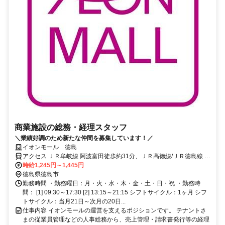
商業施設の総務・経理スタッフ
＼業績好調のため新たな仲間を募集しています！／
イオンモール 徳島
アクセス ＪＲ牟岐線 阿波富田徒歩約31分、ＪＲ高徳線/ＪＲ徳島線 徳
島徒歩約39分、連絡バス 徳島徒歩約39分 「徳島駅」よりバス20分
時給1,245円～1,445円
◎車通勤可
徳島県徳島市
勤務時間 ・勤務曜日：月・火・水・木・金・土・日・祝 ・勤務時
間： [1] 09:30～17:30 [2] 13:15～21:15 シフトサイクル：1ヶ月 シフ
トサイクル：当月21日～次月の20日...
仕事内容 イオンモールの運営を支えるポジションです。 テナントさ
まの従業員管理などの人事総務から、売上管理・請求書発行等の経理