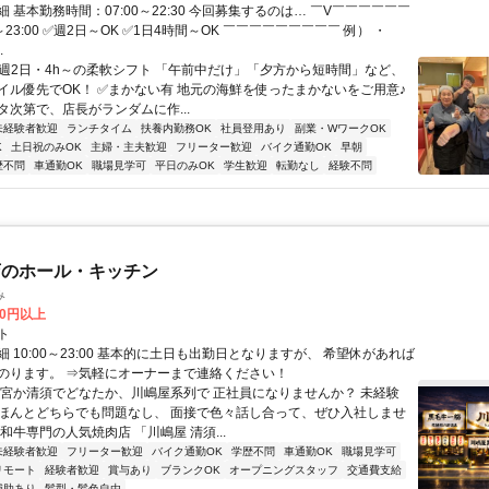
 基本勤務時間：07:00～22:30 今回募集するのは… ￣V￣￣￣￣￣￣
0～23:00 ✅週2日～OK ✅1日4時間～OK ￣￣￣￣￣￣￣￣￣ 例） ・
.
✅週2日・4h～の柔軟シフト 「午前中だけ」「夕方から短時間」など、
イル優先でOK！ ✅まかない有 地元の海鮮を使ったまかないをご用意♪
タ次第で、店長がランダムに作...
未経験者歓迎
ランチタイム
扶養内勤務OK
社員登用あり
副業・WワークOK
K
土日祝のみOK
主婦・主夫歓迎
フリーター歓迎
バイク通勤OK
早朝
歴不問
車通勤OK
職場見学可
平日のみOK
学生歓迎
転勤なし
経験不問
店のホール・キッチン
み
00円以上
ト
 10:00～23:00 基本的に土日も出勤日となりますが、 希望休があれば
のります。 ⇒気軽にオーナーまで連絡ください！
一宮か清須でどなたか、川嶋屋系列で 正社員になりませんか？ 未経験
ほんとどちらでも問題なし、 面接で色々話し合って、ぜひ入社しませ
和牛専門の人気焼肉店 「川嶋屋 清須...
未経験者歓迎
フリーター歓迎
バイク通勤OK
学歴不問
車通勤OK
職場見学可
リモート
経験者歓迎
賞与あり
ブランクOK
オープニングスタッフ
交通費支給
補助あり
髪型・髪色自由