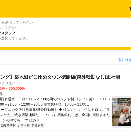
地を選択してください
してください
グスタッフ
を選択してください
条件保
ング】築地銀だこゆめタウン徳島店(県外転勤なし)正社員
ドクリエイト
00円～300,000円
郡
日: 週休二日制 9:00～21:30の間でのシフト制 《シフト例》 ・9:00～
1:00～21:00 ・12:00～20:30 ※営業時間：10:00～21:00...
 オープニング正社員募集/県外転勤無し ◆ 外はカリッ、中はトロッ。“ラ
魅力のたこ焼き店築地銀だこについて 築地銀だこは、全国に展開するた
ンの中でも、 “外はカリ...
固定時間制
シフト制
昇給あり