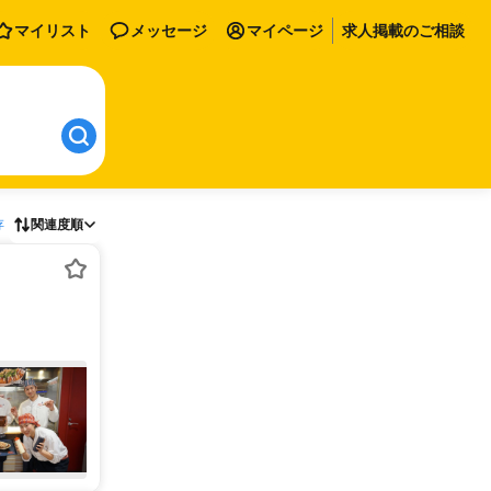
マイリスト
メッセージ
マイページ
求人掲載のご相談
存
関連度順