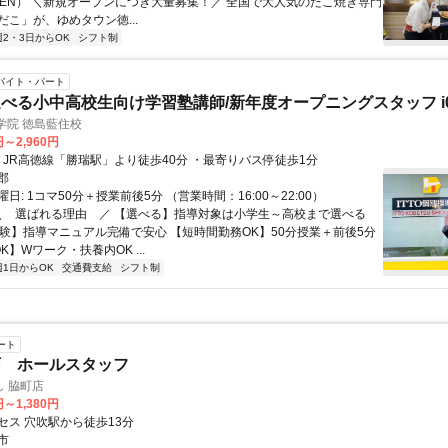
OPEN） ＼新規オープンにつき大量募集！／ 全国で大人気のたこ焼き専門
だこ」が、ゆめタウン徳...
週2・3日からOK
シフト制
バイト・パート
べる小中高校生向け学習塾講師/新年度オープニングスタッフ i0
導学院 徳島藍住校
円～2,960円
アクセス: ・JR高徳線「勝瑞駅」より徒歩40分 ・最寄りバス停徒歩1分
郡
日: 1コマ50分＋授業前後5分 （営業時間：16:00～22:00）
 ＼ 選ばれる理由 ／ 【選べる】指導対象は小学生～高校まで選べる
経験】指導マニュアル完備で安心 【短時間勤務OK】50分授業＋前後5分
K】Wワーク・扶養内OK ...
週1日からOK
交通費支給
シフト制
ート
店 ホールスタッフ
 脇町店
円～1,380円
セス 穴吹駅から徒歩13分
市