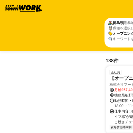
徳島県
勤務
職種を選択
オープニン
キーワード
138件
正社員
【オープニ
株式会社フー
月給257,4
徳島県板野
勤務時間・曜
18:00 ・1
仕事内容:
イブ感”が
こ焼きチェー
変形労働時間制