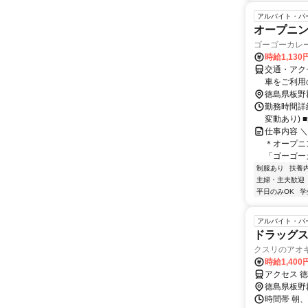
アルバイト・パ
オープニ
ゴーゴーカレ
時給1,13
交通・アク
車をご利用
徳島県板野
勤務時間詳細 
変動あり) 
仕事内容 
＊オープニ
「ゴーゴー
制服あり
扶養
主婦・主夫歓迎
平日のみOK
学
アルバイト・パ
ドラッグ
クスリのアオ
時給1,400
アクセス 
徳島県板野
時間帯 朝、