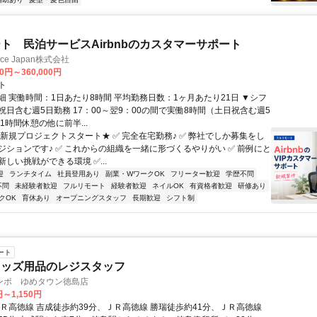
ト 民泊サービスAirbnbのカスタマーサポート
ance Japan株式会社
00円～360,000円
ト
細 実働時間：1日あたり8時間 平均勤務日数：1ヶ月あたり21日 ▼シフ
祝日含む週5日勤務 17：00～翌9：00の間で実働8時間（土日祝含む週5
1時間休憩の他に前半...
★新規プロジェクトスタート★ ✅ 完全在宅勤務♪ ✅ 弊社でしか募集をし
ジションです♪ ✅ これからの組織を一緒に形づくるやりがい ✅ 前例にと
しい挑戦ができる環境 ✅...
迎
ランチタイム
社員登用あり
副業・WワークOK
フリーター歓迎
学歴不問
不問
未経験者歓迎
フルリモート
経験者歓迎
ネイルOK
有資格者歓迎
研修あり
クOK
育休あり
オープニングスタッフ
長期歓迎
シフト制
ート
キッズ用品のレジスタッフ
ンポ ゆめタウン徳島店
円～1,150円
ＪＲ高徳線 吉成徒歩約39分、ＪＲ高徳線 勝瑞徒歩約41分、ＪＲ高徳線