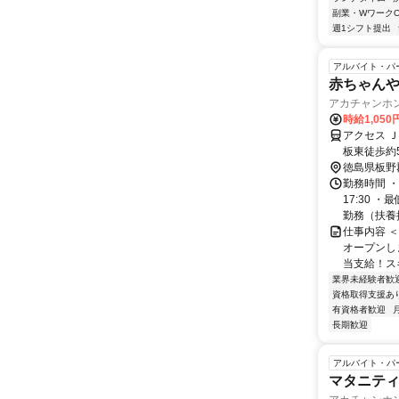
副業・WワークO
週1シフト提出
アルバイト・パ
赤ちゃん
アカチャンホ
時給1,050
アクセス 
板東徒歩約
徳島県板野
勤務時間 ・
17:30 
勤務（扶養控
仕事内容 
オープンし
当支給！スキ
業界未経験者歓
資格取得支援あ
有資格者歓迎
長期歓迎
アルバイト・パ
マタニテ