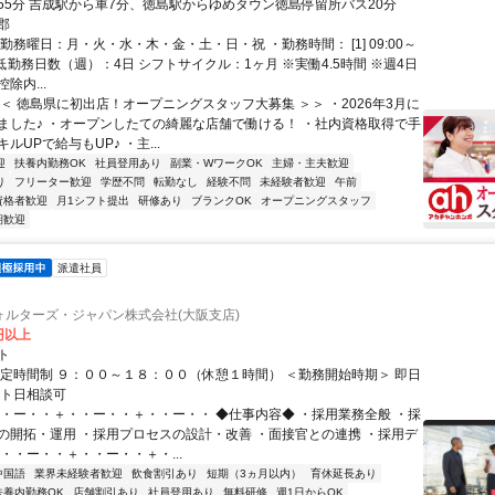
55分 吉成駅から車7分、徳島駅からゆめタウン徳島停留所バス20分
郡
勤務曜日：月・火・水・木・金・土・日・祝 ・勤務時間： [1] 09:00～
・最低勤務日数（週）：4日 シフトサイクル：1ヶ月 ※実働4.5時間 ※週4日
除内...
＜＜ 徳島県に初出店！オープニングスタッフ大募集 ＞＞ ・2026年3月に
ました♪ ・オープンしたての綺麗な店舗で働ける！ ・社内資格取得で手
ルUPで給与もUP♪ ・主...
迎
扶養内勤務OK
社員登用あり
副業・WワークOK
主婦・主夫歓迎
り
フリーター歓迎
学歴不問
転勤なし
経験不問
未経験者歓迎
午前
資格者歓迎
月1シフト提出
研修あり
ブランクOK
オープニングスタッフ
期歓迎
派遣社員
ォルターズ・ジャパン株式会社(大阪支店)
0円以上
ト
固定時間制 ９：００～１８：００（休憩１時間） ＜勤務開始時期＞ 即日
ート日相談可
・・ー・・＋・・ー・・＋・・ー・・ ◆仕事内容◆ ・採用業務全般 ・採
の開拓・運用 ・採用プロセスの設計・改善 ・面接官との連携 ・採用デ
・・ー・・＋・・ー・・＋・...
中国語
業界未経験者歓迎
飲食割引あり
短期（3ヵ月以内）
育休延長あり
扶養内勤務OK
店舗割引あり
社員登用あり
無料研修
週1日からOK