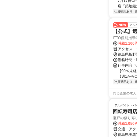
7月17日
店「築地銀
社員登用あり
アル
【公式】選
ITTO個別指
時給1,100
徳島県板野
勤務時間・曜
仕事内容:
【90％未
【週1からO
社員登用あり
同じ企業の求人
アルバイト・パ
回転寿司
瀬戸の祭り寿し
時給1,050
交通・アク
徳島県美馬