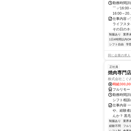
勤務時間詳細
￣ ✅16:0
16:00～20..
仕事内容 
ライフスタ
その日のネ
制服あり
業界
1日4時間以内O
シフト自由
学
同じ企業の求人
正社員
焼肉専門
株式会社こぐ
時給300,0
フルリモー
勤務時間詳細
シフト相談
仕事内容 
や、経験者
んか？ 黒毛
制服あり
業界
経験不問
フル
シフト制
食事