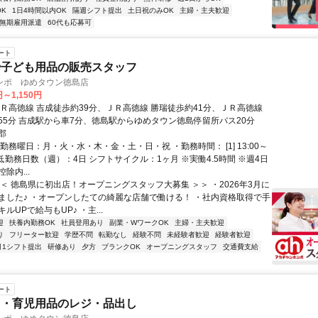
K
1日4時間以内OK
隔週シフト提出
土日祝のみOK
主婦・主夫歓迎
無期雇用派遣
60代も応募可
ート
や子ども用品の販売スタッフ
ンポ ゆめタウン徳島店
円～1,150円
ＪＲ高徳線 吉成徒歩約39分、ＪＲ高徳線 勝瑞徒歩約41分、ＪＲ高徳線
55分 吉成駅から車7分、徳島駅からゆめタウン徳島停留所バス20分
郡
勤務曜日：月・火・水・木・金・土・日・祝 ・勤務時間： [1] 13:00～
・最低勤務日数（週）：4日 シフトサイクル：1ヶ月 ※実働4.5時間 ※週4日
除内...
＜＜ 徳島県に初出店！オープニングスタッフ大募集 ＞＞ ・2026年3月に
ました♪ ・オープンしたての綺麗な店舗で働ける！ ・社内資格取得で手
ルUPで給与もUP♪ ・主...
迎
扶養内勤務OK
社員登用あり
副業・WワークOK
主婦・主夫歓迎
り
フリーター歓迎
学歴不問
転勤なし
経験不問
未経験者歓迎
経験者歓迎
月1シフト提出
研修あり
夕方
ブランクOK
オープニングスタッフ
交通費支給
ート
ィ・育児用品のレジ・品出し