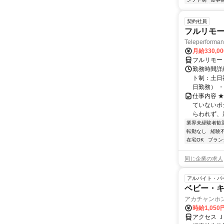
契約社員
フルリモー
Teleperform
月給330,0
フルリモー
勤務時間詳
ト制：土日
日勤務） ・
仕事内容 
ていないポ
らわれず、新
業界未経験者歓
転勤なし
経験
在宅OK
ブラン
同じ企業の求人
アルバイト・パ
ベビー・
アカチャンホ
時給1,050
アクセス 