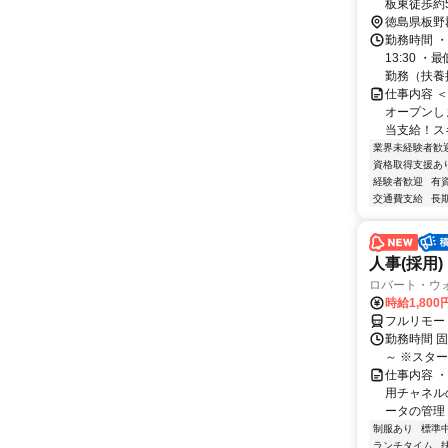
板東徒歩約
徳島県板野
勤務時間 ・
13:30 
勤務（扶養控
仕事内容 
オープンし
当支給！スキ
業界未経験者歓
資格取得支援あ
経験者歓迎
有
交通費支給
長
人事(採用)
ロバート・ウ
時給1,80
フルリモー
勤務時間 
～ ※スタ
仕事内容 
用チャネル
ータの管理 
制服あり
標準
ランチタイム