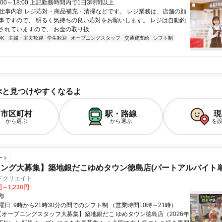
12:00～18:00 上記勤務時間内で1日3時間以上
● 仕事内容 レジ応対・商品補充・清掃などです。 レジ業務は、店舗の顔
事ですので、 明るく気持ちの良い応対をお願いします。 レジは自動釣
れていますので、 お金の取り扱...
K
主婦・主夫歓迎
学生歓迎
オープニングスタッフ
交通費支給
シフト制
ぶと見つけやすくなるよ
市区町村
駅・路線
現
から選ぶ
から選ぶ
を
ート
ング大募集】築地銀だこゆめタウン徳島店(パートアルバイト単価
ドクリエイト
円～1,230円
郡
日: 9時から21時30分の間でのシフト制 （営業時間10時～21時）
 【オープニングスタッフ大募集】築地銀だこ ゆめタウン徳島店（2026年