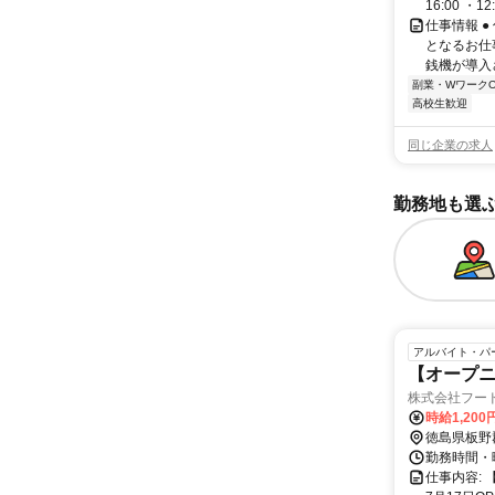
16:00 ・
仕事情報 
となるお仕
銭機が導入さ
副業・WワークO
高校生歓迎
同じ企業の求人
勤務地も選
アルバイト・パ
【オープニ
株式会社フー
時給1,200
徳島県板野
勤務時間・曜
仕事内容: