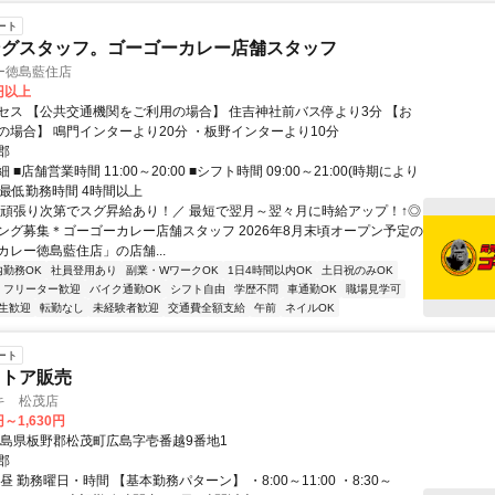
ート
ングスタッフ。ゴーゴーカレー店舗スタッフ
ー徳島藍住店
0円以上
セス 【公共交通機関をご利用の場合】 住吉神社前バス停より3分 【お
の場合】 鳴門インターより20分 ・板野インターより10分
郡
■店舗営業時間 11:00～20:00 ■シフト時間 09:00～21:00(時期により
■最低勤務時間 4時間以上
＼頑張り次第でスグ昇給あり！／ 最短で翌月～翌々月に時給アップ！↑◎
ング募集＊ゴーゴーカレー店舗スタッフ 2026年8月末頃オープン予定の
カレー徳島藍住店」の店舗...
内勤務OK
社員登用あり
副業・WワークOK
1日4時間以内OK
土日祝のみOK
フリーター歓迎
バイク通勤OK
シフト自由
学歴不問
車通勤OK
職場見学可
生歓迎
転勤なし
未経験者歓迎
交通費全額支給
午前
ネイルOK
ート
ストア販売
キ 松茂店
円～1,630円
徳島県板野郡松茂町広島字壱番越9番地1
郡
昼 勤務曜日・時間 【基本勤務パターン】 ・8:00～11:00 ・8:30～