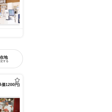
在地
設定する
1200円)