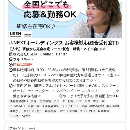
U-NEXTホールディングス:お客様対応(総合受付窓口)
【人気】研修から完全在宅ワーク♪髪色・服装・ネイル自由♪i8
株式会社USEN Contact Center
フルリモート
時給1,230円
勤務時間詳細 □9:00～22:30内で8時間勤務 □週5日勤務（土日祝含
む） ※土日祝や13:30～22:30稼働可能な方を優遇します！ ※週３～
の勤務や扶養内勤務を希望の方も相談にのります♡ ＜...
仕事内容 雇用形態：アルバイト・パート 職種：その他カスタマーサ
ポート/コールセンター、インバウンドコールスタッフ ・…―――☆
働きやすさ抜群☆―――…・ ◎やっぱり大手が安心 動画配信のU-N...
扶養内勤務OK
主婦・主夫歓迎
フリーター歓迎
シフト自由
学歴不問
平日のみOK
経験不問
未経験者歓迎
フルリモート
午前
経験者歓迎
ネイルOK
残業なし
月1シフト提出
研修あり
夕方
在宅OK
ブランクOK
長期歓迎
フルタイム歓迎
アルバイト・パート