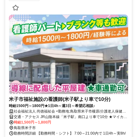
米子市福祉施設の看護師(米子駅より車で10分)
時給1500円～1800円★1日4h～週3日～希望応相談♪
社会福祉法人 尚徳福祉会 <勤務地:鳥取県米子市榎原/介護老人保健施
設アイアイ>
交通・アクセス JR山陰本線「米子駅」南口より車で10分 ★マイカー
通勤OK
時給1,500円～1,800円
鳥取県米子市
勤務時間詳細 【勤務時間・シフト】 7:00～21:00内で 1日4h～実8h/