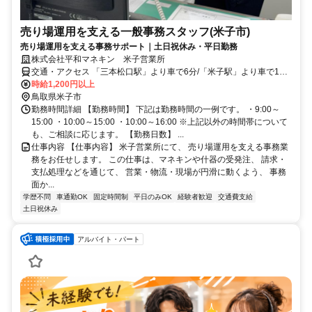
売り場運用を支える一般事務スタッフ(米子市)
売り場運用を支える事務サポート｜土日祝休み・平日勤務
株式会社平和マネキン 米子営業所
交通・アクセス 「三本松口駅」より車で6分/「米子駅」より車で14
分 ※車通勤可
時給1,200円以上
鳥取県米子市
勤務時間詳細 【勤務時間】 下記は勤務時間の一例です。 ・9:00～
15:00 ・10:00～15:00 ・10:00～16:00 ※上記以外の時間帯について
も、ご相談に応じます。 【勤務日数】 ...
仕事内容 【仕事内容】 米子営業所にて、 売り場運用を支える事務業
務をお任せします。 この仕事は、マネキンや什器の受発注、 請求・
支払処理などを通じて、 営業・物流・現場が円滑に動くよう、 事務
面か...
学歴不問
車通勤OK
固定時間制
平日のみOK
経験者歓迎
交通費支給
土日祝休み
アルバイト・パート