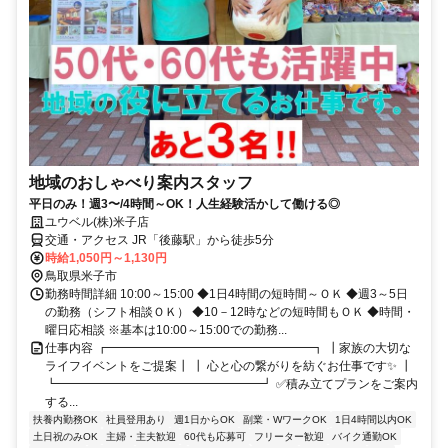
地域のおしゃべり案内スタッフ
平日のみ！週3〜/4時間～OK！人生経験活かして働ける◎
ユウベル(株)米子店
交通・アクセス JR「後藤駅」から徒歩5分
時給1,050円～1,130円
鳥取県米子市
勤務時間詳細 10:00～15:00 ◆1日4時間の短時間～ＯＫ ◆週3～5日
の勤務（シフト相談ＯＫ） ◆10－12時などの短時間もＯＫ ◆時間・
曜日応相談 ※基本は10:00～15:00での勤務...
仕事内容 ┏━━━━━━━━━━━━━━━━━┓ ┃家族の大切な
ライフイベントをご提案┃ ┃ 心と心の繋がりを紡ぐお仕事です✨ ┃
┗━━━━━━━━━━━━━━━━━┛ ✅積み立てプランをご案内
する...
扶養内勤務OK
社員登用あり
週1日からOK
副業・WワークOK
1日4時間以内OK
土日祝のみOK
主婦・主夫歓迎
60代も応募可
フリーター歓迎
バイク通勤OK