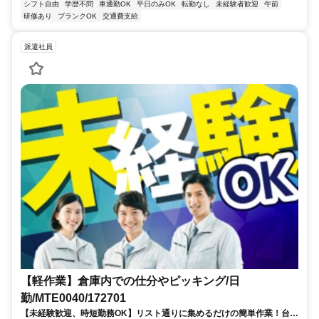
シフト自由
学歴不問
車通勤OK
平日のみOK
転勤なし
未経験者歓迎
午前
研修あり
ブランクOK
交通費支給
派遣社員
【軽作業】倉庫内での仕分やピッキング/日
勤/MTE0040/172701
【未経験歓迎、時短勤務OK】リスト通りに集めるだけの簡単作業！台車