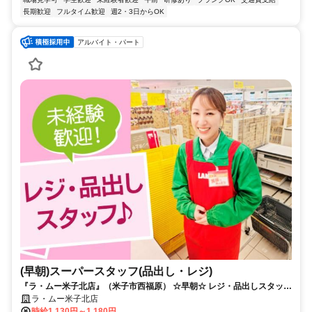
長期歓迎
フルタイム歓迎
週2・3日からOK
アルバイト・パート
(早朝)スーパースタッフ(品出し・レジ)
『ラ・ムー米子北店』（米子市西福原） ☆早朝☆ レジ・品出しスタッフ
募集中！
ラ・ムー米子北店
時給1,130円～1,180円