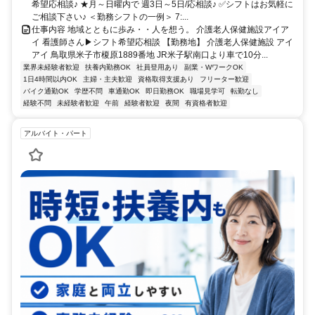
希望応相談♪ ★月～日曜内で 週3日～5日/応相談♪ ✅シフトはお気軽に
ご相談下さい♪ ＜勤務シフトの一例＞ 7:...
仕事内容 地域とともに歩み・・人を想う。 介護老人保健施設アイア
イ 看護師さん▶シフト希望応相談 【勤務地】 介護老人保健施設 アイ
アイ 鳥取県米子市榎原1889番地 JR米子駅南口より車で10分...
業界未経験者歓迎
扶養内勤務OK
社員登用あり
副業・WワークOK
1日4時間以内OK
主婦・主夫歓迎
資格取得支援あり
フリーター歓迎
バイク通勤OK
学歴不問
車通勤OK
即日勤務OK
職場見学可
転勤なし
経験不問
未経験者歓迎
午前
経験者歓迎
夜間
有資格者歓迎
アルバイト・パート