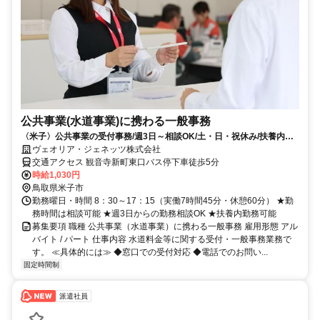
公共事業(水道事業)に携わる一般事務
〈米子〉公共事業の受付事務/週3日～相談OK/土・日・祝休み/扶養内勤
務OK/車・バイク通勤OK
ヴェオリア・ジェネッツ株式会社
交通アクセス 観音寺新町東口バス停下車徒歩5分
時給1,030円
鳥取県米子市
勤務曜日・時間 8：30～17：15（実働7時間45分・休憩60分） ★勤
務時間は相談可能 ★週3日からの勤務相談OK ★扶養内勤務可能
募集要項 職種 公共事業（水道事業）に携わる一般事務 雇用形態 アル
バイト / パート 仕事内容 水道料金等に関する受付・一般事務業務で
す。 ≪具体的には≫ ◆窓口での受付対応 ◆電話でのお問い...
固定時間制
派遣社員