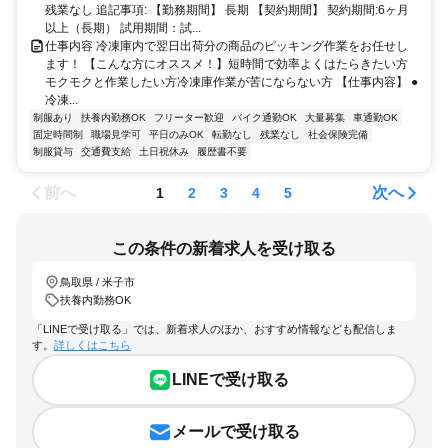
残業なし 追記事項: 【勤務期間】 長期 【契約期間】 契約期間:6ヶ月
以上（長期） 試用期間：試...
仕事内容 冷凍庫内で翌日出荷分の商品のピッキング作業をお任せし
ます！ 【こんな方にオススメ！】短時間で効率よくはたらきたい方
モクモクと作業したい方冷凍庫作業が苦にならない方 【仕事内容】 ●
冷凍...
制服あり
扶養内勤務OK
フリーター歓迎
バイク通勤OK
大量募集
車通勤OK
固定時間制
職場見学可
平日のみOK
転勤なし
残業なし
社会保険完備
制服貸与
交通費支給
土日祝休み
履歴書不要
前へ
次へ
1
2
3
4
5
この条件の新着求人を受け取る
鳥取県 / 米子市
扶養内勤務OK
「LINEで受け取る」では、新着求人のほか、おすすめ情報なども配信しま
す。
詳しくはこちら
LINEで受け取る
メールで受け取る