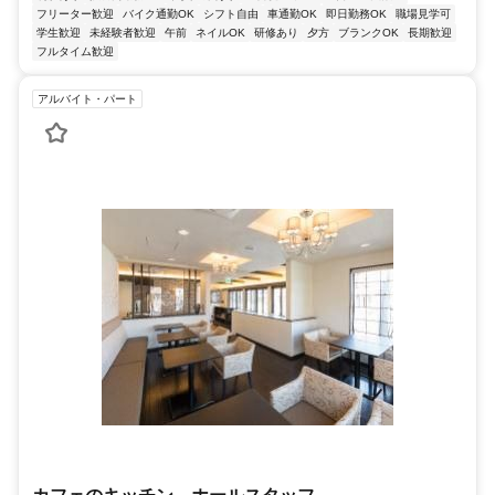
フリーター歓迎
バイク通勤OK
シフト自由
車通勤OK
即日勤務OK
職場見学可
学生歓迎
未経験者歓迎
午前
ネイルOK
研修あり
夕方
ブランクOK
長期歓迎
フルタイム歓迎
アルバイト・パート