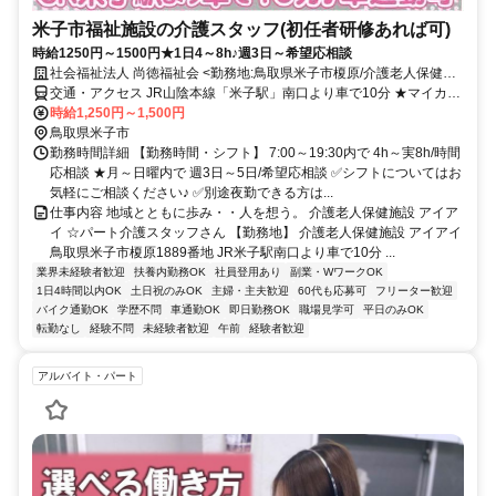
米子市福祉施設の介護スタッフ(初任者研修あれば可)
時給1250円～1500円★1日4～8h♪週3日～希望応相談
社会福祉法人 尚徳福祉会 <勤務地:鳥取県米子市榎原/介護老人保健施
設アイアイ>
交通・アクセス JR山陰本線「米子駅」南口より車で10分 ★マイカー
通勤OK
時給1,250円～1,500円
鳥取県米子市
勤務時間詳細 【勤務時間・シフト】 7:00～19:30内で 4h～実8h/時間
応相談 ★月～日曜内で 週3日～5日/希望応相談 ✅シフトについてはお
気軽にご相談ください♪ ✅別途夜勤できる方は...
仕事内容 地域とともに歩み・・人を想う。 介護老人保健施設 アイア
イ ☆パート介護スタッフさん 【勤務地】 介護老人保健施設 アイアイ
鳥取県米子市榎原1889番地 JR米子駅南口より車で10分 ...
業界未経験者歓迎
扶養内勤務OK
社員登用あり
副業・WワークOK
1日4時間以内OK
土日祝のみOK
主婦・主夫歓迎
60代も応募可
フリーター歓迎
バイク通勤OK
学歴不問
車通勤OK
即日勤務OK
職場見学可
平日のみOK
転勤なし
経験不問
未経験者歓迎
午前
経験者歓迎
アルバイト・パート