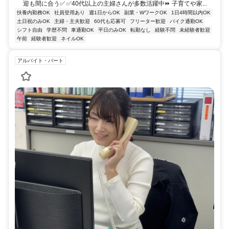
迎も間に合う✅ ✅40代以上の主婦さんが多数活躍中⏩ 子育てや家...
扶養内勤務OK
社員登用あり
週1日からOK
副業・WワークOK
1日4時間以内OK
土日祝のみOK
主婦・主夫歓迎
60代も応募可
フリーター歓迎
バイク通勤OK
シフト自由
学歴不問
車通勤OK
平日のみOK
転勤なし
経験不問
未経験者歓迎
午前
経験者歓迎
ネイルOK
アルバイト・パート