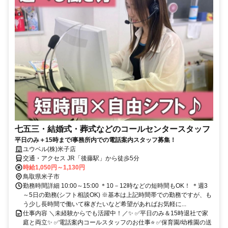
七五三・結婚式・葬式などのコールセンタースタッフ
平日のみ＋15時まで/事務所内での電話案内スタッフ募集！
ユウベル(株)米子店
交通・アクセス JR「後藤駅」から徒歩5分
時給1,050円～1,130円
鳥取県米子市
勤務時間詳細 10:00～15:00 ＊10－12時などの短時間もOK！ ＊週3
～5日の勤務(シフト相談OK) ※基本は上記時間帯での勤務ですが、も
う少し長時間で働いて稼ぎたいなど希望があればお気軽に...
仕事内容 ＼未経験からでも活躍中！／✨ ✅平日のみ＆15時退社で家
庭と両立✨ ✅電話案内コールスタッフのお仕事⭐ ✅保育園/幼稚園の送