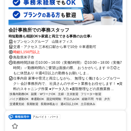
会計事務所での事務スタッフ
時短勤務も相談OK✨家庭と両立できる事務のお仕事♪
セブンセンスグループ 山陰オフィス
交通・アクセス 三本松口駅から車で10分 ※車通勤可
時給1,150円以上
鳥取県米子市
勤務時間詳細 ①10:00～16:00（実働5時間） ②10:00～18:00（実働7
時間） ✅勤務時間のご要望は面接の際、 おうかがいします ※①②と
もに休憩あり ※週4日以上の勤務をお願いしま...
仕事内容 家事や育児と両立しながら、 無理なく働けるシンプルワー
ク✨ 会計事務所内で、 社員さんのサポート業務をお任せします！ ●資
料のスキャニング作業 ●データ入力 ●書類整理などの庶務業務 ...
扶養内勤務OK
副業・WワークOK
主婦・主夫歓迎
フリーター歓迎
バイク通勤OK
車通勤OK
固定時間制
平日のみOK
経験不問
午前
夕方
交通費支給
長期歓迎
長期休暇あり
週4日以上OK
土日祝休み
アルバイト・パート