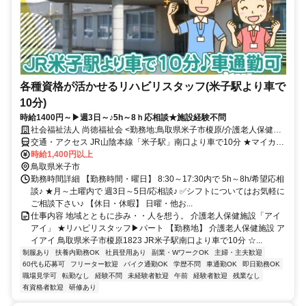
各種資格が活かせるリハビリスタッフ(米子駅より車で
10分)
時給1400円～▶週3日～♪5h～8ｈ応相談★施設経験不問
社会福祉法人 尚徳福祉会 <勤務地:鳥取県米子市榎原/介護老人保健施
設アイアイ>
交通・アクセス JR山陰本線「米子駅」南口より車で10分 ★マイカー
通勤OK
時給1,400円以上
鳥取県米子市
勤務時間詳細 【勤務時間・曜日】 8:30～17:30内で 5h～8h/希望応相
談♪ ★月～土曜内で 週3日～5日/応相談♪ ✅シフトについてはお気軽に
ご相談下さい♪ 【休日・休暇】 日曜・他お...
仕事内容 地域とともに歩み・・人を想う。 介護老人保健施設「アイ
アイ」 ★リハビリスタッフ▶パート 【勤務地】 介護老人保健施設 ア
イアイ 鳥取県米子市榎原1823 JR米子駅南口より車で10分 ☆...
制服あり
扶養内勤務OK
社員登用あり
副業・WワークOK
主婦・主夫歓迎
60代も応募可
フリーター歓迎
バイク通勤OK
学歴不問
車通勤OK
即日勤務OK
職場見学可
転勤なし
経験不問
未経験者歓迎
午前
経験者歓迎
残業なし
有資格者歓迎
研修あり