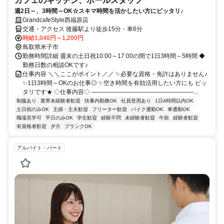
カフェのキッチン、ホールスタッフ
週2日～、3時間～OK☆スキマ時間を活かしたい方にピッタリ♪
GrandcafeStyle西福原店
交通・アクセス 後藤駅より徒歩15分・車6分
時給1,040円～1,200円
鳥取県米子市
勤務時間詳細 週末の土日祝10:00～17:00の間で1日3時間～5時間 ◆
勤務日数の相談OKです♪
仕事内容 ＼＼ここがポイント／／ ✨必要な資格・免許はありません♪
✨1日3時間～OKのお仕事◎ ✨空き時間を有効活用したい方にも ピッ
タリです★ ◇仕事内容◇ ―――――――――――――――――...
制服あり
業界未経験者歓迎
扶養内勤務OK
社員登用あり
1日4時間以内OK
土日祝のみOK
主婦・主夫歓迎
フリーター歓迎
バイク通勤OK
車通勤OK
職場見学可
平日のみOK
学生歓迎
経験不問
未経験者歓迎
午前
経験者歓迎
有資格者歓迎
夕方
ブランクOK
アルバイト・パート