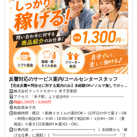
反響対応のサービス案内/コールセンタースタッフ
【完全反響⏩問合せに対する案内のみ】未経験OK✅ノルマ無しでガッツ
リ稼げる✨週3日～OK＆1日４H～／交通費支給／20代,30代活躍中！
株式会社マックスサポート 米子営業部
アクセス: 「米子駅」より徒歩8分 --------------------------------------------
時給1,300円～3,000円
鳥取県米子市
勤務時間・曜日: ＜勤務スタイルの選択OK＞ (1)平日の中で週３～OK
＜時間の相談OK＞ 9:00～18:00の間で相談OK！ 1日4H～OK！（要
相談）※最大1日実働8H ⏩週3日～OK(...
仕事内容: ┏━━━━━━━━━━━━━━━━┓ ┃ 未経験から「稼
げる仕事」に挑戦！┃ ┗━━━━━━━━━━━━━━━━┛ 「フ