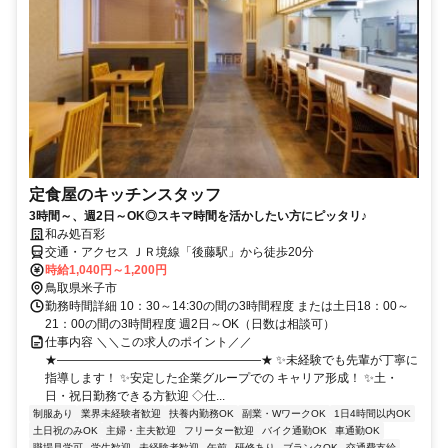
定食屋のキッチンスタッフ
3時間～、週2日～OK◎スキマ時間を活かしたい方にピッタリ♪
和み処百彩
交通・アクセス ＪＲ境線「後藤駅」から徒歩20分
時給1,040円～1,200円
鳥取県米子市
勤務時間詳細 10：30～14:30の間の3時間程度 または土日18：00～
21：00の間の3時間程度 週2日～OK（日数は相談可）
仕事内容 ＼＼この求人のポイント／／
★―――――――――――――――――★ ✨未経験でも先輩が丁寧に
指導します！ ✨安定した企業グループでの キャリア形成！ ✨土・
日・祝日勤務できる方歓迎 ◇仕...
制服あり
業界未経験者歓迎
扶養内勤務OK
副業・WワークOK
1日4時間以内OK
土日祝のみOK
主婦・主夫歓迎
フリーター歓迎
バイク通勤OK
車通勤OK
職場見学可
学生歓迎
未経験者歓迎
午前
研修あり
ブランクOK
交通費支給