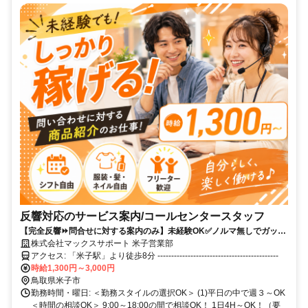
反響対応のサービス案内/コールセンタースタッフ
【完全反響⏩問合せに対する案内のみ】未経験OK✅ノルマ無しでガッツ
リ稼げる✨週3日～OK＆1日４H～／交通費支給／20代,30代活躍中！
株式会社マックスサポート 米子営業部
アクセス: 「米子駅」より徒歩8分 --------------------------------------------
時給1,300円～3,000円
鳥取県米子市
勤務時間・曜日: ＜勤務スタイルの選択OK＞ (1)平日の中で週３～OK
＜時間の相談OK＞ 9:00～18:00の間で相談OK！ 1日4H～OK！（要