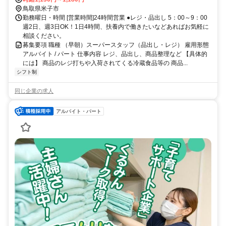
鳥取県米子市
勤務曜日・時間 [営業時間]24時間営業 ●レジ・品出し 5：00～9：00
週2日、週3日OK！1日4時間、扶養内で働きたいなどあればお気軽に
相談ください。
募集要項 職種 （早朝）スーパースタッフ（品出し・レジ） 雇用形態
アルバイト / パート 仕事内容 レジ、品出し、商品整理など 【具体的
には】 商品のレジ打ちや入荷されてくる冷蔵食品等の 商品...
シフト制
同じ企業の求人
アルバイト・パート