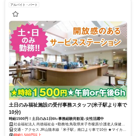
アルバイト・パート
土日のみ福祉施設の受付事務スタッフ(米子駅より車で
10分)
時給1500円！土日のみ1日6h♪事務経験尚歓迎♪女性活躍中
社会福祉法人 尚徳福祉会 <勤務地:鳥取県米子市榎原/介護老人保健施
設アイアイ>
交通・アクセス JR山陰本線「米子駅」南口より車で10分 ★マイカー
通勤OK
時給1,500円以上