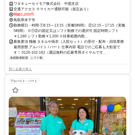
企業/マイカー通勤可♪
ワタキューセイモア株式会社 中国支店
交通アクセス ※マイカー通勤可能（規定あり）
時給1,200円
鳥取県米子市
勤務曜日・時間 ①8:15～13:15（実働5時間） ②12:15～17:15（実働
5時間） ※①②の固定又はシフト勤務での選択可 固定時間シフト
￥1,180 シフト勤務￥1,200 ※扶養範囲内勤...
募集要項 職種 タオルや病衣（入院セット）の受付・配布・回収業務
雇用形態 アルバイト / パート 仕事内容 電話でのご応募も大歓迎で
す！ 0120-102-162（通話無料の応募専用ダイヤルです...
未経験者歓迎
シフト制
同じ企業の求人
アルバイト・パート