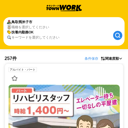
鳥取県
米子市
職種を選択してください
扶養内勤務OK
キーワードを選択してください
257件
条件保存
関連度順
アルバイト・パート