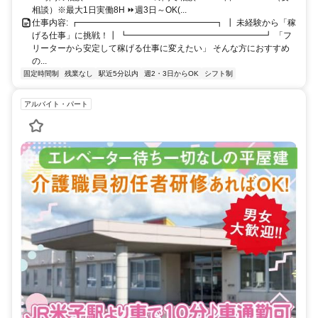
相談）※最大1日実働8H ⏩週3日～OK(...
仕事内容: ┏━━━━━━━━━━━━━━━━┓ ┃ 未経験から「稼
げる仕事」に挑戦！┃ ┗━━━━━━━━━━━━━━━━┛ 「フ
リーターから安定して稼げる仕事に変えたい」 そんな方におすすめ
の...
固定時間制
残業なし
駅近5分以内
週2・3日からOK
シフト制
アルバイト・パート