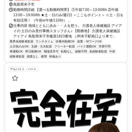
鳥取県米子市
勤務時間詳細 【選べる勤務時間帯】 ①午前7:00～13:00/6h ②午後
13:00～19:00/6h ★土・日のみ/週2日 ＜ここもポイント＞ ☆土・日を
有効活用！ （午前or午後/1日6h） ...
仕事内容 地域とともに歩み・・人を想う。 介護老人保健施設 アイア
イの 土日のみ受付事務スタッフさん♪ 【勤務地】 介護老人保健施設
アイアイ 鳥取県米子市榎原1823番地 （JR米子駅南口より車で...
業界未経験者歓迎
ランチタイム
扶養内勤務OK
副業・WワークOK
土日祝のみOK
主婦・主夫歓迎
フリーター歓迎
バイク通勤OK
学歴不問
車通勤OK
即日勤務OK
職場見学可
転勤なし
経験不問
未経験者歓迎
午前
経験者歓迎
残業なし
夜間
研修あり
アルバイト・パート