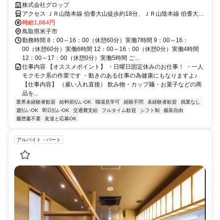
を使うので体への負担も少ない◎
株式会社グロップ
アクセス ＪＲ山陰本線 伯耆大山徒歩約18分、ＪＲ山陰本線 伯耆大山
徒歩約18分、ＪＲ山陰本線 東山公園（鳥取県）徒歩約55分 米子駅か
時給1,064円
ら車で約15分
鳥取県米子市
勤務時間 8：00～16：00（休憩60分）実働7時間 9：00～16：
00（休憩60分）実働6時間 12：00～16：00（休憩0分）実働4時間
12：00～17：00（休憩0分）実働5時間 ご...
仕事内容 【オススメポイント】 ・日曜日固定休みのお仕事！ ・一人
モクモク系の作業です ・動きのある仕事の為健康にもなりますよ♪
【仕事内容】 （雇い入れ直後） 飲み物・カップ麺・お菓子などの商
品を...
業界未経験者歓迎
給料前払いOK
職場見学可
経験不問
未経験者歓迎
残業なし
週払いOK
即日払いOK
交通費支給
フルタイム歓迎
シフト制
服装自由
履歴書不要
友達と応募OK
アルバイト・パート