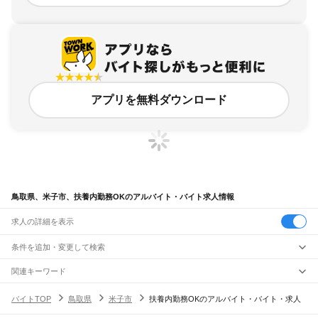
アプリを無料ダウンロード
鳥取県、米子市、扶養内勤務OKのアルバイト・バイト求人情報
求人の詳細を表示
条件を追加・変更して検索
市区町村を追加・変更
関連キーワード
鳥取県 米子市 在宅勤務
鳥取県 鳥取市 扶養内 ok
鳥取県 扶養内勤務ok
鳥取県
駅を追加・変更
バイトTOP
鳥取県
米子市
扶養内勤務OKのアルバイト・バイト・求人
鳥取県 米子市 バイト
鳥取県 米子市 作業員
鳥取県
すべて
鳥取市
米子市
倉吉市
境港市
岩美郡
八頭郡
東伯郡
西伯郡
日野郡