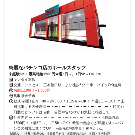
綺麗なパチンコ店のホールスタッフ
未経験OK！最高時給1500円★週3日～、1日5h～OK！✨
キンダイ本店
交通・アクセス 「三本松口駅」より徒歩6分 ＊車・バイクOK(無料P
有)
時給1,100円～1,500円
鳥取県米子市
勤務時間詳細 9：00～24：00 ＊1日5ｈ～OK！ ＊週3日～OK！ ＊土
日祝働ける方優遇◎ ー・ー・ー・ー・ー・ー・ー・ー・ー・ 時間や
日数などシフトは 自由・自己申告なので お気軽に相談して...
仕事内容 ー・ー・ー・ー・ー・ー・ー・ー・ー・ー・ ⭐最高時給
1500円！ ⭐週3日～、1日5h～OK！ 希望の働き方が可能です♪ ⭐パチ
ンコの知識は無くてOK！ ⭐高時給×効率良く稼ぎたい...
制服あり
扶養内勤務OK
社員登用あり
土日祝のみOK
主婦・主夫歓迎