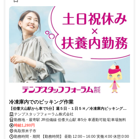
冷凍庫内でのピッキング作業
【伯耆大山駅から車で5分】週５日・１日５Ｈ／冷凍庫内ピッキング作
業
テンプスタッフフォーラム株式会社
勤務地・最寄駅 JR伯備線 伯耆大山駅 車5分 車通勤可能 駐車場無料
時給1,280円
鳥取県米子市
勤務時間・期間 【勤務時間】 昼勤 12:00～16:00 実働:4:00 休憩:0:00