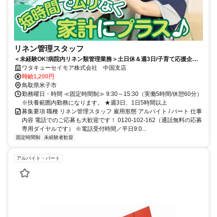
リネン管理スタッフ
＜未経験OK!病院内リネン類管理業務＞土日休＆週3日/子育て応援企業/
マイカー通勤可♪
ワタキューセイモア株式会社 中国支店
時給1,200円
鳥取県米子市
勤務曜日・時間 ≪固定時間制≫ 9:30～15:30（実働5時間/休憩60分）
※扶養範囲内勤務になります。 ★週3日、1日5時間以上
募集要項 職種 リネン管理スタッフ 雇用形態 アルバイト / パート 仕事
内容 電話でのご応募も大歓迎です！ 0120-102-162（通話無料の応募
専用ダイヤルです） ※電話受付時間／平日9:0...
固定時間制
未経験者歓迎
アルバイト・パート