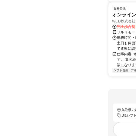
業務委託
オンライ
WCD株式会社
完全歩合制
フルリモー
勤務時間・曜
土日も稼働
て柔軟に調整
仕事内容:
す。 集客
談になりま
シフト自由
フ
鳥取県 /
週1シフ