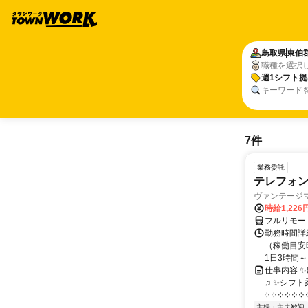
鳥取県
東伯
職種を選択
週1シフト提
キーワード
7件
業務委託
テレフォ
ヴァンテージ
時給1,226
フルリモー
勤務時間詳
（稼働目安時
1日3時間～
仕事内容 
♫ ✨シフト
༶ ༶ ༶ ༶ ༶ ༶ ༶
主婦・主夫歓迎