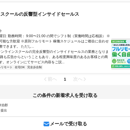
ンスクールの反響型インサイドセールス
ト
日: 勤務時間： 9:00〜21:00 の間でシフト制（実働時間は応相談） ※
可能な方歓迎 ※原則フルリモート 稼働スケジュールはご都合に合わせ
できます。 ただし...
 オンラインスクールの完全反響型のインサイドセールスの業務となりま
経路も広告からということもあり、ある程度興味度のあるお客様との商
す。オンラインにてサービス内容をご説...
ルリモート
在宅OK
完全歩合制
前へ
次へ
1
この条件の新着求人を受け取る
 東伯郡
ト提出
メールで受け取る