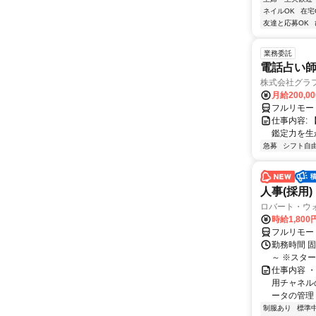
ネイルOK
在宅
友達と応募OK
業務委託
電話占い師
株式会社グラ
月給200,00
フルリモー
仕事内容:
鑑定力を生
急募
シフト自
人事(採用)
ロバート・ウ
時給1,80
フルリモー
勤務時間 
～ ※スタ
仕事内容 
用チャネル
ータの管理 
制服あり
標準