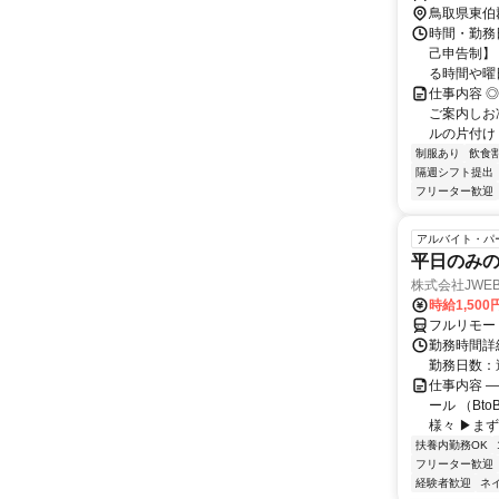
鳥取県東伯
時間・勤務日
己申告制】
る時間や曜日♪
仕事内容 
ご案内しお
ルの片付け 
制服あり
飲食
隔週シフト提出
フリーター歓迎
アルバイト・パ
平日のみ
株式会社JWEB
時給1,500
フルリモー
勤務時間詳細
勤務日数：
仕事内容 
ール （Bt
様々 ▶まず
扶養内勤務OK
フリーター歓迎
経験者歓迎
ネ