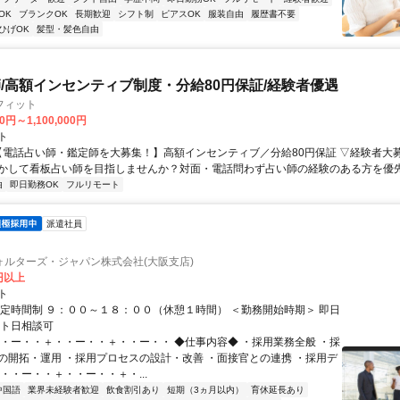
OK
ブランクOK
長期歓迎
シフト制
ピアスOK
服装自由
履歴書不要
ひげOK
髪型・髪色自由
/高額インセンティブ制度・分給80円保証/経験者優遇
フィット
0円～1,100,000円
ト
 【電話占い師・鑑定師を大募集！】高額インセンティブ／分給80円保証 ▽経験者大
かして看板占い師を目指しませんか？対面・電話問わず占い師の経験のある方を優先し
由
即日勤務OK
フルリモート
派遣社員
ォルターズ・ジャパン株式会社(大阪支店)
0円以上
ト
固定時間制 ９：００～１８：００（休憩１時間） ＜勤務開始時期＞ 即日
ート日相談可
・・ー・・＋・・ー・・＋・・ー・・ ◆仕事内容◆ ・採用業務全般 ・採
の開拓・運用 ・採用プロセスの設計・改善 ・面接官との連携 ・採用デ
・・ー・・＋・・ー・・＋・...
中国語
業界未経験者歓迎
飲食割引あり
短期（3ヵ月以内）
育休延長あり