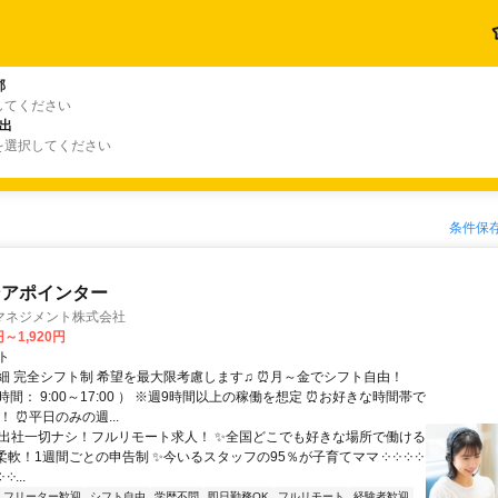
郡
してください
出
を選択してください
条件保
ンアポインター
マネジメント株式会社
円～1,920円
ト
細 完全シフト制 希望を最大限考慮します♫ ⏰月～金でシフト自由！
間： 9:00～17:00 ） ※週9時間以上の稼働を想定 ⏰お好きな時間帯で
！ ⏰平日のみの週...
✨出社一切ナシ！フルリモート求人！ ✨全国どこでも好きな場所で働ける
柔軟！1週間ごとの申告制 ✨今いるスタッフの95％が子育てママ ༶ ༶ ༶ ༶
 ༶...
フリーター歓迎
シフト自由
学歴不問
即日勤務OK
フルリモート
経験者歓迎