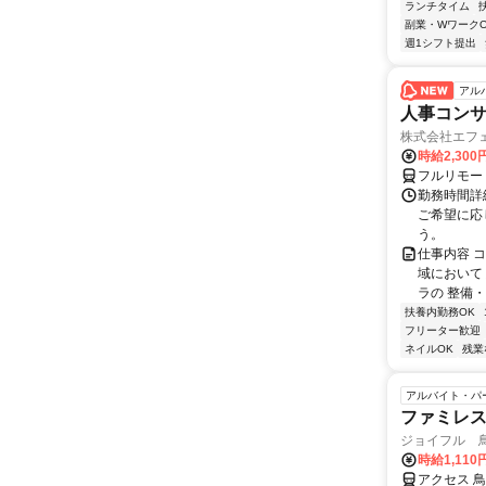
ランチタイム
副業・WワークO
週1シフト提出
アル
人事コン
株式会社エフ
時給2,30
フルリモー
勤務時間詳細
ご希望に応
う。
仕事内容 
域において
ラの 整備・
扶養内勤務OK
フリーター歓迎
ネイルOK
残業
アルバイト・パ
ファミレ
ジョイフル 
時給1,11
アクセス 