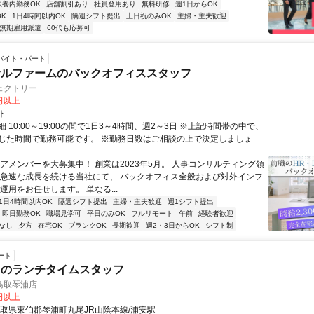
扶養内勤務OK
店舗割引あり
社員登用あり
無料研修
週1日からOK
K
1日4時間以内OK
隔週シフト提出
土日祝のみOK
主婦・主夫歓迎
無期雇用派遣
60代も応募可
バイト・パート
サルファームのバックオフィススタッフ
ェクトリー
0円以上
ト
 10:00～19:00の間で1日3～4時間、週2～3日 ※上記時間帯の中で、
じた時間で勤務可能です。 ※勤務日数はご相談の上で決定しましょ
コアメンバーを大募集中！ 創業は2023年5月。 人事コンサルティング領
 急速な成長を続ける当社にて、 バックオフィス全般および対外インフ
運用をお任せします。 単なる...
1日4時間以内OK
隔週シフト提出
主婦・主夫歓迎
週1シフト提出
即日勤務OK
職場見学可
平日のみOK
フルリモート
午前
経験者歓迎
なし
夕方
在宅OK
ブランクOK
長期歓迎
週2・3日からOK
シフト制
ート
スのランチタイムスタッフ
鳥取琴浦店
0円以上
鳥取県東伯郡琴浦町丸尾JR山陰本線/浦安駅