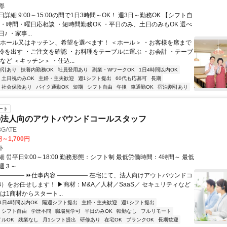
郡
詳細 9:00～15:00の間で1日3時間～OK！ 週3日～勤務OK 【シフト自
 ・時間・曜日応相談 ・短時間勤務OK ・平日のみ、土日のみもOK 選べ
 ・家事...
◎ホール又はキッチン、希望を選べます！ ＜ホール＞ ・お客様を席まで
冷を出す ・ご注文を確認 ・お料理をテーブルに運ぶ ・お会計 ・テーブ
など ＜キッチン＞ ・仕込...
割引あり
扶養内勤務OK
社員登用あり
副業・WワークOK
1日4時間以内OK
土日祝のみOK
主婦・主夫歓迎
週1シフト提出
60代も応募可
長期
社会保険あり
バイク通勤OK
短期
シフト自由
午後
車通勤OK
宿泊割引あり
ート
の法人向のアウトバウンドコールスタッフ
GATE
円～1,700円
ト
 ⏰平日9:00～18:00 勤務形態：シフト制 最低労働時間：4時間～ 最低
週３～
――――― ⏩仕事内容 ――――― 在宅にて、法人向けアウトバウンドコ
oB）をお任せします！ ▶商材：M&A／人材／SaaS／ セキュリティなど
は1商材からスタート...
1日4時間以内OK
隔週シフト提出
主婦・主夫歓迎
週1シフト提出
シフト自由
学歴不問
職場見学可
平日のみOK
転勤なし
フルリモート
イルOK
残業なし
月1シフト提出
研修あり
在宅OK
ブランクOK
長期歓迎