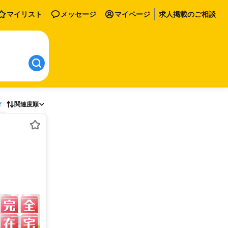
マイリスト
メッセージ
マイページ
求人掲載のご相談
存
関連度順