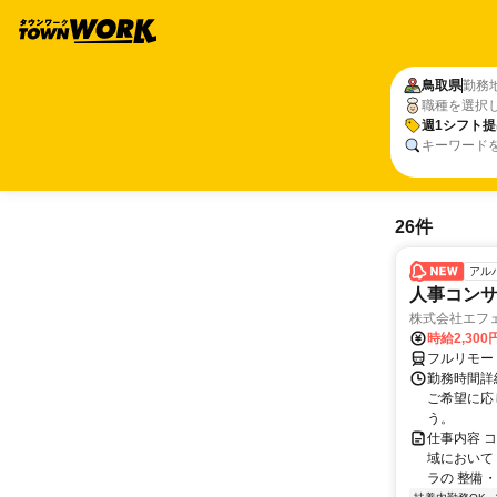
鳥取県
勤務
職種を選択
週1シフト提
キーワード
26件
アル
人事コン
株式会社エフ
時給2,30
フルリモー
勤務時間詳細
ご希望に応
う。
仕事内容 
域において
ラの 整備・