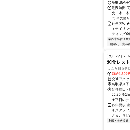
鳥取県米子
勤務時間 
火・水・木・
間 ※実働８時
仕事内容 
ィテイリン
ティング全
業界未経験者歓
研修あり
賞与
アルバイト・パ
和食レス
天ぷら和食処
時給1,200
交通アクセ
鳥取県米子
勤務曜日・時間
21:30 
★平日のデ..
募集要項 
ルスタッフ
さまと喜び
主婦・主夫歓迎