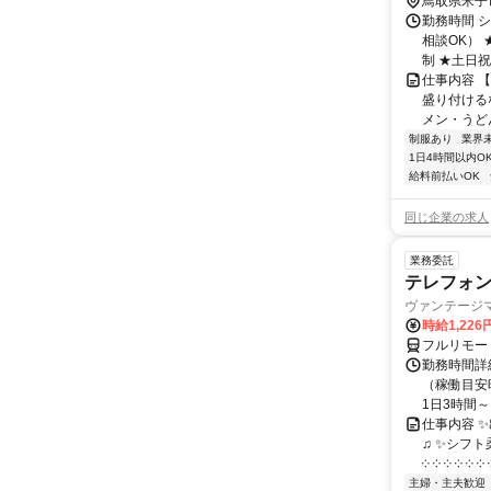
鳥取県米子
勤務時間 シ
相談OK）
制 ★土日祝の
仕事内容 
盛り付ける
メン・うど
制服あり
業界
1日4時間以内O
給料前払いOK
同じ企業の求人
業務委託
テレフォ
ヴァンテージ
時給1,226
フルリモー
勤務時間詳
（稼働目安時
1日3時間～
仕事内容 
♫ ✨シフト
༶ ༶ ༶ ༶ ༶ ༶ ༶
主婦・主夫歓迎