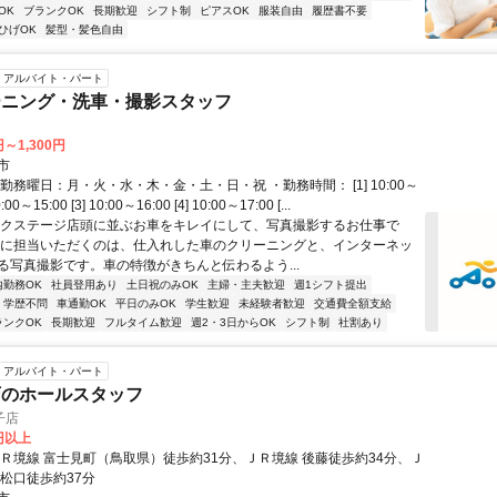
OK
ブランクOK
長期歓迎
シフト制
ピアスOK
服装自由
履歴書不要
ひげOK
髪型・髪色自由
アルバイト・パート
ーニング・洗車・撮影スタッフ
円～1,300円
市
勤務曜日：月・火・水・木・金・土・日・祝 ・勤務時間： [1] 10:00～
0:00～15:00 [3] 10:00～16:00 [4] 10:00～17:00 [...
ネクステージ店頭に並ぶお車をキレイにして、写真撮影するお仕事で
たに担当いただくのは、仕入れした車のクリーニングと、インターネッ
る写真撮影です。車の特徴がきちんと伝わるよう...
内勤務OK
社員登用あり
土日祝のみOK
主婦・主夫歓迎
週1シフト提出
学歴不問
車通勤OK
平日のみOK
学生歓迎
未経験者歓迎
交通費全額支給
ランクOK
長期歓迎
フルタイム歓迎
週2・3日からOK
シフト制
社割あり
アルバイト・パート
店のホールスタッフ
子店
0円以上
ＪＲ境線 富士見町（鳥取県）徒歩約31分、ＪＲ境線 後藤徒歩約34分、Ｊ
本松口徒歩約37分