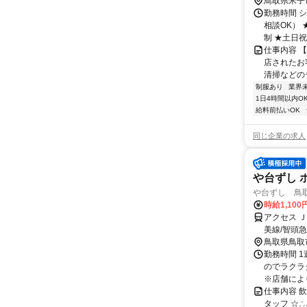
鳥取県米子
勤務時間 シ
相談OK）
制 ★土日祝の
仕事内容 
店されたお
清掃などの
制服あり
業界
1日4時間以内O
給料前払いOK
同じ企業の求人
や台ずし 
や台ずし 鳥
時給1,10
アクセス 
美線/智頭
鳥取県鳥取
勤務時間 
のでラクラク
※店舗により
仕事内容 
タッフ ☆