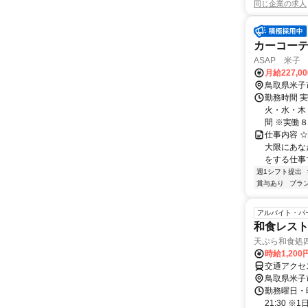
同じ企業の求人
カーコー
ASAP 米子
月給227,0
鳥取県米子
勤務時間 
火・水・木・
間 ※実働８時
仕事内容 
大限にあな
をする仕事
週1シフト提出
賞与あり
ブラ
アルバイト・パ
和食レス
天ぷら和食処
時給1,200
交通アクセ
鳥取県米子
勤務曜日・時間
21:30 