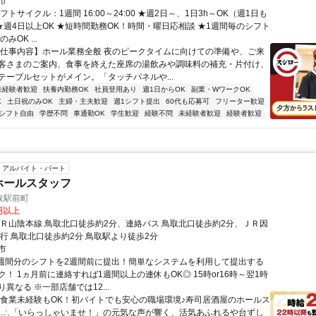
市
フトサイクル：1週間 16:00～24:00 ★週2日～、1日3h～OK（週1日も
 ★週4日以上OK ★短時間勤務OK！時間・曜日応相談 ★1週間毎のシフト
みOK ...
【仕事内容】ホール業務全般 夜のピークタイムに向けての準備や、ご来
客さまのご案内、食事を終えた座席の湯飲みや調味料の補充・片付け、
テーブルセットがメイン。「タッチパネルや...
未経験者歓迎
扶養内勤務OK
社員登用あり
週1日からOK
副業・WワークOK
K
土日祝のみOK
主婦・主夫歓迎
週1シフト提出
60代も応募可
フリーター歓迎
シフト自由
学歴不問
車通勤OK
学生歓迎
経験不問
未経験者歓迎
経験者歓迎
アルバイト・パート
ホールスタッフ
取駅前町
0円以上
ＪＲ山陰本線 鳥取北口徒歩約2分、連絡バス 鳥取北口徒歩約2分、ＪＲ因
急行 鳥取北口徒歩約2分 鳥取駅より徒歩2分
市
1週間分のシフトを2週間前に提出！簡単なシステムを利用して提出する
！ 1ヵ月前に連絡すれば1週間以上の連休もOK◎ 15時or16時～翌1時
異なる ※一部店舗では12...
飲食業未経験もOK！初バイトでも安心の職場環境♪寿司居酒屋のホールス
∴..∴「いらっしゃいませ！」の元気な声が響く、活気あふれるや台ずし