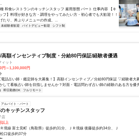
.
職種 和食レストランのキッチンスタッフ 雇用形態 パート 仕事内容 【キ
ッフ】料理が好きな方・調理をやってみたい方・初心者でも大歓迎！！
げたり、丼ぶりメニューの作成、...
未経験者歓迎
バイトデビュー歓迎
シフト制
/高額インセンティブ制度・分給80円保証/経験者優遇
フィット
0円～1,100,000円
ト
 【電話占い師・鑑定師を大募集！】高額インセンティブ／分給80円保証 ▽経験者大
かして看板占い師を目指しませんか？対面・電話問わず占い師の経験のある方を優先し
由
即日勤務OK
フルリモート
アルバイト・パート
店のキッチンスタッフ
子店
0円以上
ＪＲ境線 富士見町（鳥取県）徒歩約31分、ＪＲ境線 後藤徒歩約34分、Ｊ
本松口徒歩約37分