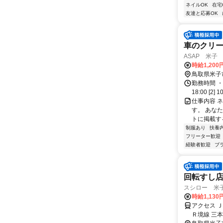
ネイルOK
在宅
友達と応募OK
車のクリ
ASAP 米子
時給1,200
鳥取県米子
勤務時間 ・
18:00 [2] 1
仕事内容 
す。 あな
トに掲載す
制服あり
扶養
フリーター歓迎
経験者歓迎
ブ
回転すし
スシロー 米
時給1,13
アクセス 
Ｒ境線 三