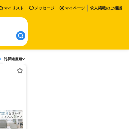
マイリスト
メッセージ
マイページ
求人掲載のご相談
存
関連度順