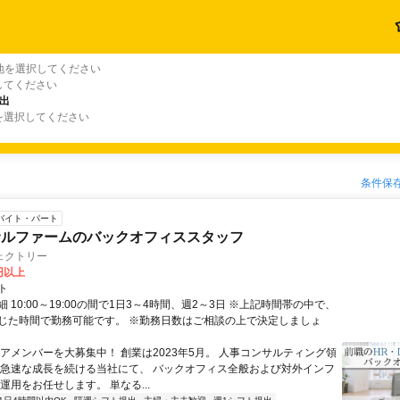
地を選択してください
してください
出
を選択してください
条件保
バイト・パート
サルファームのバックオフィススタッフ
ェクトリー
0円以上
ト
 10:00～19:00の間で1日3～4時間、週2～3日 ※上記時間帯の中で、
じた時間で勤務可能です。 ※勤務日数はご相談の上で決定しましょ
コアメンバーを大募集中！ 創業は2023年5月。 人事コンサルティング領
 急速な成長を続ける当社にて、 バックオフィス全般および対外インフ
運用をお任せします。 単なる...