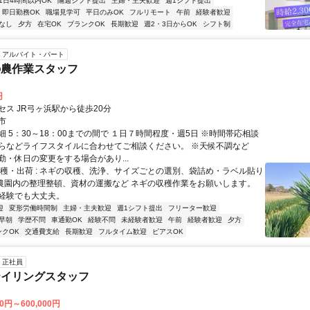
1日4時間以内OK
隔週シフト提出
主婦・主夫歓迎
週1シフト提出
即日勤務OK
職場見学可
平日のみOK
フルリモート
午前
経験者歓迎
なし
夕方
在宅OK
ブランクOK
長期歓迎
週2・3日からOK
シフト制
アルバイト・パート
の農作業スタッフ
円
セス JR弓ヶ浜駅から徒歩20分
市
 5：30～18：00までの間で １日７時間程度・週5日 ※時間帯応相談
らなどライフスタイルに合わせてご相談ください。 ※天候不調など
勤・休日の変更をする場合があり...
収穫・出荷 : ネギの収穫、洗浄、サイズごとの選別、袋詰め・ラベル貼り
: 農園内の整理整頓、資材の運搬など ネギの収穫作業をお願いします。
経験でも大丈夫。
迎
変形労働時間制
主婦・主夫歓迎
週1シフト提出
フリーター歓迎
早朝
学歴不問
車通勤OK
経験不問
未経験者歓迎
午前
経験者歓迎
夕方
ンクOK
交通費支給
長期歓迎
フルタイム歓迎
ピアスOK
正社員
テイリングスタッフ
00円～600,000円