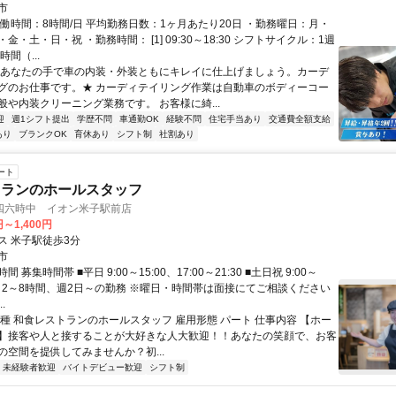
市
実働時間：8時間/日 平均勤務日数：1ヶ月あたり20日 ・勤務曜日：月・
金・土・日・祝 ・勤務時間： [1] 09:30～18:30 シフトサイクル：1週
間（...
★あなたの手で車の内装・外装ともにキレイに仕上げましょう。カーデ
グのお仕事です。★ カーディテイリング作業は自動車のボディーコー
般や内装クリーニング業務です。 お客様に綺...
迎
週1シフト提出
学歴不問
車通勤OK
経験不問
住宅手当あり
交通費全額支給
あり
ブランクOK
育休あり
シフト制
社割あり
ート
トランのホールスタッフ
四六時中 イオン米子駅前店
円～1,400円
ス 米子駅徒歩3分
市
 募集時間帯 ■平日 9:00～15:00、17:00～21:30 ■土日祝 9:00～
※1日2～8時間、週2日～の勤務 ※曜日・時間帯は面接にてご相談ください
.
職種 和食レストランのホールスタッフ 雇用形態 パート 仕事内容 【ホー
】接客や人と接することが大好きな人大歓迎！！あなたの笑顔で、お客
の空間を提供してみませんか？初...
未経験者歓迎
バイトデビュー歓迎
シフト制