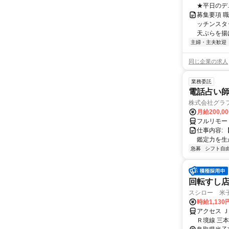
★平日のデ..
募集要項 
ッチンスタ
天ぷらを揚
主婦・主夫歓迎
同じ企業の求人
業務委託
電話占い師
株式会社グラ
月給200,00
フルリモー
仕事内容:
鑑定力を生
急募
シフト自
回転すし
スシロー 米
時給1,13
アクセス 
Ｒ境線 三