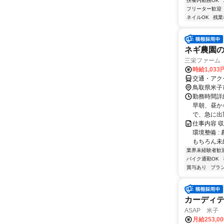
扶養内勤務OK
フリーター歓迎
ネイルOK
残業
ネギ農園
三栄ファーム
時給1,033
交通・アク
鳥取県米子
勤務時間詳細
早朝、昼か
で、急に出
仕事内容 
環境整備 
もちろん未
業界未経験者歓
バイク通勤OK
賞与あり
ブラ
カーディ
ASAP 米子
月給253,0