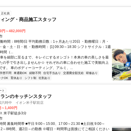
正社員
ティング・商品施工スタッフ
00円～482,000円
市
実働時間：8時間/日 平均勤務日数：1ヶ月あたり20日 ・勤務曜日：月・
金・土・日・祝 ・勤務時間： [1] 09:30～18:30 シフトサイクル：1週
間（...
☆車を細部に至るまで、キレイにするオシゴト！本来の車の美しさを最
たの手で引き出しませんか☆ それぞれの車に合わせた施工で美観向上
です。 車のボディーコーティング、アルミ、...
学歴不問
車通勤OK
経験不問
住宅手当あり
交通費全額支給
研修あり
ンクOK
育休あり
シフト制
社割あり
ート
トランのキッチンスタッフ
四六時中 イオン米子駅前店
円～1,400円
ス 米子駅徒歩3分
市
 募集時間帯 ■平日 9:00～15:00、17:00～21:30 ■土日祝 9:00～
※1日2～8時間、週2日～の勤務 ※曜日・時間帯は面接にてご相談ください