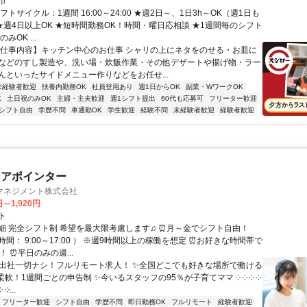
市
フトサイクル：1週間 16:00～24:00 ★週2日～、1日3h～OK（週1日も
 ★週4日以上OK ★短時間勤務OK！時間・曜日応相談 ★1週間毎のシフト
みOK ...
【仕事内容】キッチン中心のお仕事 シャリの上にネタをのせる・お皿に
などのすし製造や、洗い場・炊飯作業・その他デザートや揚げ物・ラー
んといったサイドメニュー作りなどをお任せ...
未経験者歓迎
扶養内勤務OK
社員登用あり
週1日からOK
副業・WワークOK
K
土日祝のみOK
主婦・主夫歓迎
週1シフト提出
60代も応募可
フリーター歓迎
シフト自由
学歴不問
車通勤OK
学生歓迎
経験不問
未経験者歓迎
経験者歓迎
ンアポインター
マネジメント株式会社
円～1,920円
ト
細 完全シフト制 希望を最大限考慮します♫ ⏰月～金でシフト自由！
間： 9:00～17:00 ） ※週9時間以上の稼働を想定 ⏰お好きな時間帯で
！ ⏰平日のみの週...
✨出社一切ナシ！フルリモート求人！ ✨全国どこでも好きな場所で働ける
柔軟！1週間ごとの申告制 ✨今いるスタッフの95％が子育てママ ༶ ༶ ༶ ༶
 ༶...
フリーター歓迎
シフト自由
学歴不問
即日勤務OK
フルリモート
経験者歓迎