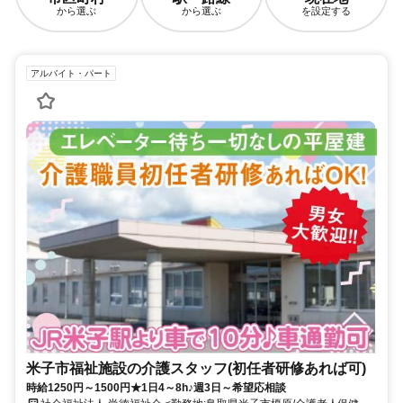
から選ぶ
から選ぶ
を設定する
アルバイト・パート
米子市福祉施設の介護スタッフ(初任者研修あれば可)
時給1250円～1500円★1日4～8h♪週3日～希望応相談