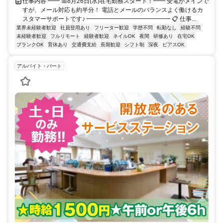
仕事内容 ━━ 📅8月26日(水)在宅勤務スタート！━━ 受電がメインで
すが、メール対応も約半分！ 電話とメールのバランスよく働けるカ
スタマーサポートです♪ ━━━━━━━━━━━━━━ 📋 仕事...
業界未経験者歓迎
社員登用あり
フリーター歓迎
学歴不問
転勤なし
経験不問
未経験者歓迎
フルリモート
経験者歓迎
ネイルOK
夜間
研修あり
在宅OK
ブランクOK
育休あり
交通費支給
長期歓迎
シフト制
深夜
ピアスOK
アルバイト・パート