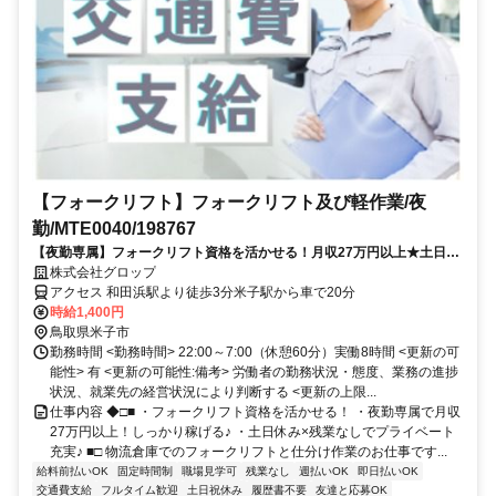
【フォークリフト】フォークリフト及び軽作業/夜
勤/MTE0040/198767
【夜勤専属】フォークリフト資格を活かせる！月収27万円以上★土日休
み×残業なしでプライベート充実♪
株式会社グロップ
アクセス 和田浜駅より徒歩3分米子駅から車で20分
時給1,400円
鳥取県米子市
勤務時間 <勤務時間> 22:00～7:00（休憩60分）実働8時間 <更新の可
能性> 有 <更新の可能性:備考> 労働者の勤務状況・態度、業務の進捗
状況、就業先の経営状況により判断する <更新の上限...
仕事内容 ◆□■ ・フォークリフト資格を活かせる！ ・夜勤専属で月収
27万円以上！しっかり稼げる♪ ・土日休み×残業なしでプライベート
充実♪ ■□ 物流倉庫でのフォークリフトと仕分け作業のお仕事です...
給料前払いOK
固定時間制
職場見学可
残業なし
週払いOK
即日払いOK
交通費支給
フルタイム歓迎
土日祝休み
履歴書不要
友達と応募OK