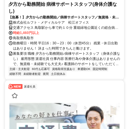
夕方から勤務開始 病棟サポートスタッフ(身体介護な
し)
【急募！】夕方からの勤務開始／病棟サポートスタッフ／無資格・未経
験者歓迎／土日祝休み
株式会社ルフト・メディカルケア 松江オフィス
交通アクセス 鳥取駅から車で約１０分 重箱緑地公園近くの総合病院
です （マイカー通勤OK！）
時給1,460円以上
鳥取県鳥取市
勤務曜日・時間 平日16：30～23：00（休憩45分） 残業・休日出勤
はありません！ 決まった時間できちんと働けます。
募集要項 職種 夕方から勤務開始♪病棟サポートスタッフ（身体介護な
し） 雇用形態 派遣社員 仕事内容 医療行為や身体介護はありませんの
で、無資格・未経験でも大丈夫♪ 看護師のサポートをしていただく...
主婦・主夫歓迎
60代も応募可
資格取得支援あり
車通勤OK
固定時間制
経験不問
未経験者歓迎
夜間
土日祝休み
派遣社員