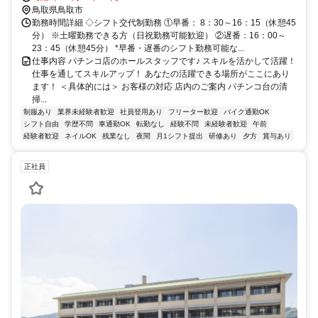
鳥取県鳥取市
勤務時間詳細 ◇シフト交代制勤務 ①早番： 8：30～16：15（休憩45
分） ※土曜勤務できる方（日祝勤務可能歓迎） ②遅番：16：00～
23：45（休憩45分） *早番・遅番のシフト勤務可能な...
仕事内容 パチンコ店のホールスタッフです♪ スキルを活かして活躍！
仕事を通してスキルアップ！ あなたの活躍できる場所がここにあり
ます！ ＜具体的には＞ お客様の対応 店内のご案内 パチンコ台の清
掃...
制服あり
業界未経験者歓迎
社員登用あり
フリーター歓迎
バイク通勤OK
シフト自由
学歴不問
車通勤OK
転勤なし
経験不問
未経験者歓迎
午前
経験者歓迎
ネイルOK
残業なし
夜間
月1シフト提出
研修あり
夕方
賞与あり
正社員