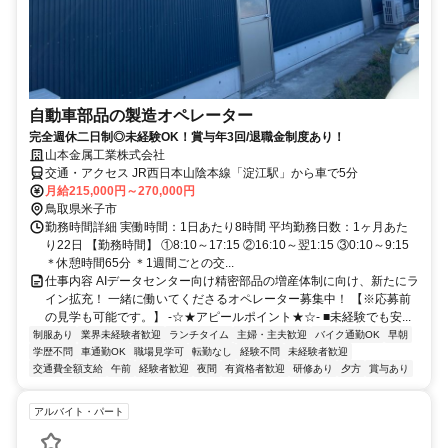
自動車部品の製造オペレーター
完全週休二日制◎未経験OK！賞与年3回/退職金制度あり！
山本金属工業株式会社
交通・アクセス JR西日本山陰本線「淀江駅」から車で5分
月給215,000円～270,000円
鳥取県米子市
勤務時間詳細 実働時間：1日あたり8時間 平均勤務日数：1ヶ月あた
り22日 【勤務時間】 ①8:10～17:15 ②16:10～翌1:15 ③0:10～9:15
＊休憩時間65分 ＊1週間ごとの交...
仕事内容 AIデータセンター向け精密部品の増産体制に向け、新たにラ
イン拡充！ 一緒に働いてくださるオペレーター募集中！ 【※応募前
の見学も可能です。】 -☆★アピールポイント★☆- ■未経験でも安...
制服あり
業界未経験者歓迎
ランチタイム
主婦・主夫歓迎
バイク通勤OK
早朝
学歴不問
車通勤OK
職場見学可
転勤なし
経験不問
未経験者歓迎
交通費全額支給
午前
経験者歓迎
夜間
有資格者歓迎
研修あり
夕方
賞与あり
アルバイト・パート