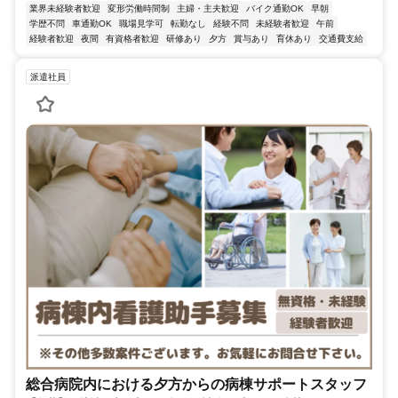
業界未経験者歓迎
変形労働時間制
主婦・主夫歓迎
バイク通勤OK
早朝
学歴不問
車通勤OK
職場見学可
転勤なし
経験不問
未経験者歓迎
午前
経験者歓迎
夜間
有資格者歓迎
研修あり
夕方
賞与あり
育休あり
交通費支給
派遣社員
総合病院内における夕方からの病棟サポートスタッフ