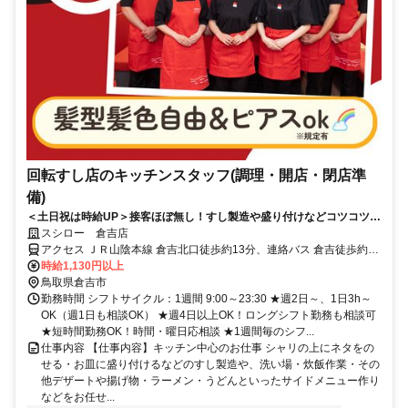
回転すし店のキッチンスタッフ(調理・開店・閉店準
備)
＜土日祝は時給UP＞接客ほぼ無し！すし製造や盛り付けなどコツコツ働
ける
スシロー 倉吉店
アクセス ＪＲ山陰本線 倉吉北口徒歩約13分、連絡バス 倉吉徒歩約13
分、ＪＲ山陰本線 下北条徒歩約51分
時給1,130円以上
鳥取県倉吉市
勤務時間 シフトサイクル：1週間 9:00～23:30 ★週2日～、1日3h～
OK（週1日も相談OK） ★週4日以上OK！ロングシフト勤務も相談可
★短時間勤務OK！時間・曜日応相談 ★1週間毎のシフ...
仕事内容 【仕事内容】キッチン中心のお仕事 シャリの上にネタをの
せる・お皿に盛り付けるなどのすし製造や、洗い場・炊飯作業・その
他デザートや揚げ物・ラーメン・うどんといったサイドメニュー作り
などをお任せ...