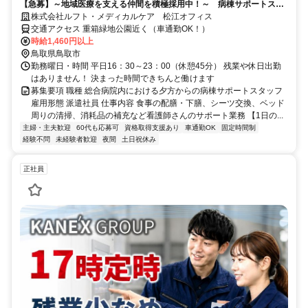
【急募】～地域医療を支える仲間を積極採用中！～ 病棟サポートスタ
ッフ/高時給/土日祝休
株式会社ルフト・メディカルケア 松江オフィス
交通アクセス 重箱緑地公園近く（車通勤OK！）
時給1,460円以上
鳥取県鳥取市
勤務曜日・時間 平日16：30～23：00（休憩45分） 残業や休日出勤
はありません！ 決まった時間できちんと働けます
募集要項 職種 総合病院内における夕方からの病棟サポートスタッフ
雇用形態 派遣社員 仕事内容 食事の配膳・下膳、シーツ交換、ベッド
周りの清掃、消耗品の補充など看護師さんのサポート業務 【1日の...
主婦・主夫歓迎
60代も応募可
資格取得支援あり
車通勤OK
固定時間制
経験不問
未経験者歓迎
夜間
土日祝休み
正社員