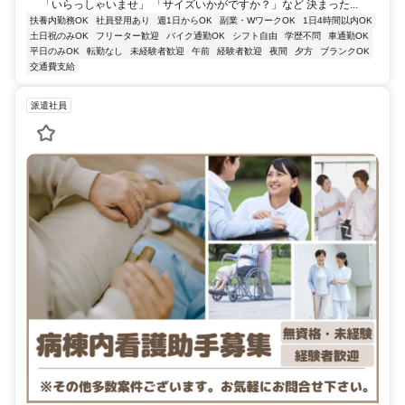
「いらっしゃいませ」 「サイズいかがですか？」など 決まった...
扶養内勤務OK
社員登用あり
週1日からOK
副業・WワークOK
1日4時間以内OK
土日祝のみOK
フリーター歓迎
バイク通勤OK
シフト自由
学歴不問
車通勤OK
平日のみOK
転勤なし
未経験者歓迎
午前
経験者歓迎
夜間
夕方
ブランクOK
交通費支給
派遣社員