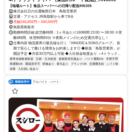
【地場ルート】食品スーパーへの日帰り配送/HN309
株式会社日の出運輸西日本 鳥取営業所
交通・アクセス JR鳥取駅から車で8分
月給240,000円～300,000円
鳥取県鳥取市
勤務時間詳細 総労働時間：1ヶ月あたり160時間 23:00 〜 08:00 ※実
働8時間、休憩時間60分 ※夜勤メインのため交通渋滞なし！
仕事内容 物流業界の最先端を行く「HINODE＆SONSグループ」 長
期で安心して働ける環境をお約束します◎ ◆新規「鳥取営業所」が
開設予定 ◆月収30万円以上可能 ◆入社祝金制度あり ＜4トラック...
業界未経験者歓迎
主婦・主夫歓迎
資格取得支援あり
バイク通勤OK
学歴不問
車通勤OK
職場見学可
研修あり
賞与あり
ブランクOK
交通費支給
シフト制
深夜
入社祝い金あり
アルバイト・パート