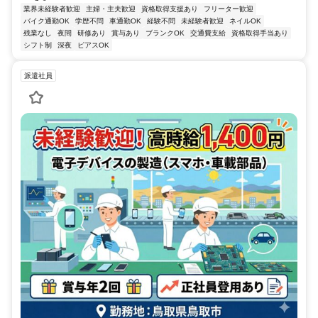
業界未経験者歓迎
主婦・主夫歓迎
資格取得支援あり
フリーター歓迎
バイク通勤OK
学歴不問
車通勤OK
経験不問
未経験者歓迎
ネイルOK
残業なし
夜間
研修あり
賞与あり
ブランクOK
交通費支給
資格取得手当あり
シフト制
深夜
ピアスOK
派遣社員