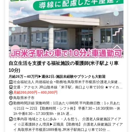
自立生活を支援する福祉施設の看護師(米子駅より車
10分)
月給26万～40万円▶週休2日♪施設未経験やブランクも大歓迎
社会福祉法人 尚徳福祉会 <勤務地:鳥取県米子市榎原/介護老人保健施
設アイアイ>
交通・アクセス JR山陰本線「米子駅」南口より車で10分 ★マイカー
通勤OK
月給260,000円～400,000円
鳥取県米子市
勤務時間詳細 実働時間：1日あたり8時間 平均勤務日数：1ヶ月あた
り21日 〜 22日 【勤務時間・シフト例】 早番7:30～16:30/実8h・休
1h 中番8:30～17:30/実8h・休1h 遅...
仕事内容 地域とともに歩み・・人を想う。 介護老人保健施設アイア
イ ☆正看護師さん増員▶正職員 【勤務地】 介護老人保健施設 アイア
イ 鳥取県米子市榎原1889番地 JR米子駅南口より車で10分 ...