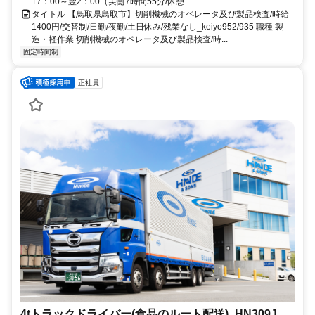
17：00～翌2：00（実働7時間55分/休憩...
タイトル 【鳥取県鳥取市】切削機械のオペレータ及び製品検査/時給
1400円/交替制/日勤/夜勤/土日休み/残業なし_keiyo952/935 職種 製
造・軽作業 切削機械のオペレータ及び製品検査/時...
固定時間制
正社員
4tトラックドライバー(食品のルート配送)_HN309J