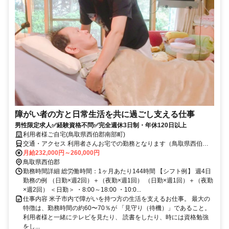
障がい者の方と日常生活を共に過ごし支える仕事
男性限定求人✅経験資格不問✅完全週休3日制・年休120日以上
利用者様ご自宅(鳥取県西伯郡南部町)
交通・アクセス 利用者さんお宅での勤務となります（鳥取県西伯郡
南部町内／直行直帰可）
月給232,000円～260,000円
鳥取県西伯郡
勤務時間詳細 総労働時間：1ヶ月あたり144時間 【シフト例】 週4日
勤務の例 （日勤×週2回）＋（夜勤×週1回） （日勤×週1回）＋（夜勤
×週2回） ＜日勤＞ ・8:00～18:00 ・10:0...
仕事内容 米子市内で障がいを持つ方の生活を支えるお仕事。 最大の
特徴は、勤務時間の約60〜70％が 「見守り（待機）」であること。
利用者様と一緒にテレビを見たり、 読書をしたり、時には資格勉強
をし...