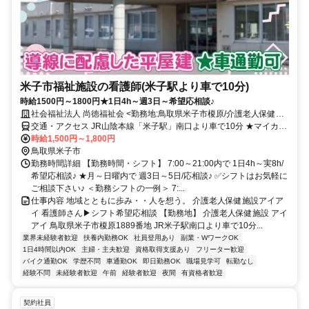
米子市福祉施設の看護師(米子駅より車で10分)
時給1500円～1800円★1日4h～週3日～希望応相談♪
社会福祉法人 尚徳福祉会 <勤務地:鳥取県米子市榎原/介護老人保健施
設アイアイ>
交通・アクセス JR山陰本線「米子駅」南口より車で10分 ★マイカー
通勤OK
時給1,500円～1,800円
鳥取県米子市
勤務時間詳細 【勤務時間・シフト】 7:00～21:00内で 1日4h～実8h/
希望応相談♪ ★月～日曜内で 週3日～5日/応相談♪ ✅シフトはお気軽に
ご相談下さい♪ ＜勤務シフトの一例＞ 7:...
仕事内容 地域とともに歩み・・人を想う。 介護老人保健施設アイア
イ 看護師さん▶シフト希望応相談 【勤務地】 介護老人保健施設 アイ
アイ 鳥取県米子市榎原1889番地 JR米子駅南口より車で10分...
業界未経験者歓迎
扶養内勤務OK
社員登用あり
副業・WワークOK
1日4時間以内OK
主婦・主夫歓迎
資格取得支援あり
フリーター歓迎
バイク通勤OK
学歴不問
車通勤OK
即日勤務OK
職場見学可
転勤なし
経験不問
未経験者歓迎
午前
経験者歓迎
夜間
有資格者歓迎
契約社員