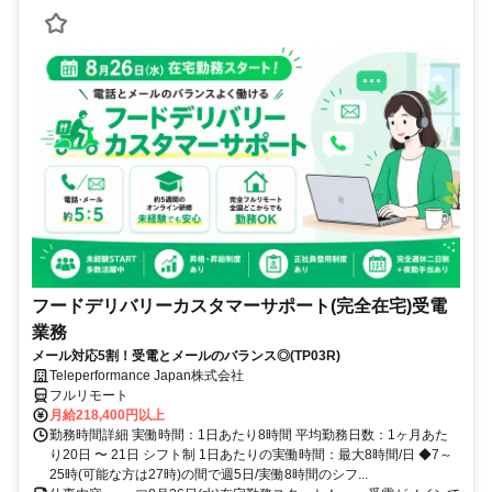
フードデリバリーカスタマーサポート(完全在宅)受電
業務
メール対応5割！受電とメールのバランス◎(TP03R)
Teleperformance Japan株式会社
フルリモート
月給218,400円以上
勤務時間詳細 実働時間：1日あたり8時間 平均勤務日数：1ヶ月あた
り20日 〜 21日 シフト制 1日あたりの実働時間：最大8時間/日 ◆7～
25時(可能な方は27時)の間で週5日/実働8時間のシフ...