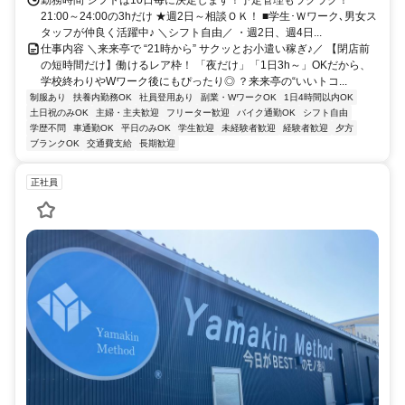
勤務時間 シフトは10日毎に決定します！予定管理もラクラク！
21:00～24:00の3hだけ ★週2日～相談ＯＫ！ ■学生･Ｗワーク､男女ス
タッフが仲良く活躍中♪ ＼シフト自由／ ・週2日、週4日...
仕事内容 ＼来来亭で “21時から” サクッとお小遣い稼ぎ♪／ 【閉店前
の短時間だけ】働けるレア枠！ 「夜だけ」「1日3h～」OKだから、
学校終わりやWワーク後にもぴったり◎ ？来来亭の“いいトコ...
制服あり
扶養内勤務OK
社員登用あり
副業・WワークOK
1日4時間以内OK
土日祝のみOK
主婦・主夫歓迎
フリーター歓迎
バイク通勤OK
シフト自由
学歴不問
車通勤OK
平日のみOK
学生歓迎
未経験者歓迎
経験者歓迎
夕方
ブランクOK
交通費支給
長期歓迎
正社員