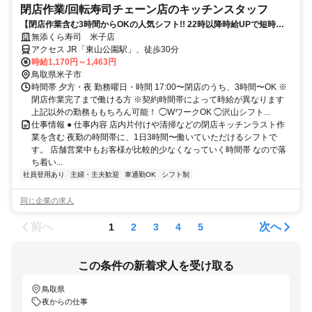
閉店作業​/回転寿司チェーン店のキッチンスタッフ
【閉店作業含む3時間からOKの人気シフト!! 22時以降時給UPで短時間
で稼げる】
無添くら寿司 米子店
アクセス JR「東山公園駅」、徒歩30分
時給1,170円～1,463円
鳥取県米子市
時間帯 夕方・夜 勤務曜日・時間 17:00〜閉店のうち、3時間〜OK ※
閉店作業完了まで働ける方 ※契約時間帯によって時給が異なります
上記以外の勤務ももちろん可能！ ◯WワークOK ◯沢山シフト...
仕事情報 ● 仕事内容 店内片付けや清掃などの閉店キッチンラスト作
業を含む 夜勤の時間帯に、1日3時間〜働いていただけるシフトで
す。 店舗営業中もお客様が比較的少なくなっていく時間帯 なので落
ち着い...
社員登用あり
主婦・主夫歓迎
車通勤OK
シフト制
同じ企業の求人
前へ
次へ
1
2
3
4
5
この条件の新着求人を受け取る
鳥取県
夜からの仕事