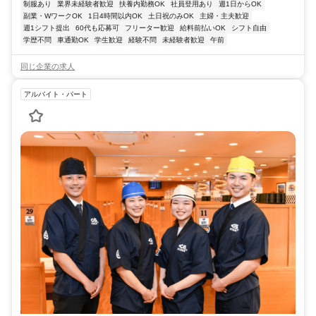
制服あり
業界未経験者歓迎
扶養内勤務OK
社員登用あり
週1日からOK
副業・WワークOK
1日4時間以内OK
土日祝のみOK
主婦・主夫歓迎
週1シフト提出
60代も応募可
フリーター歓迎
給料前払いOK
シフト自由
学歴不問
車通勤OK
学生歓迎
経験不問
未経験者歓迎
午前
同じ企業の求人
アルバイト・パート