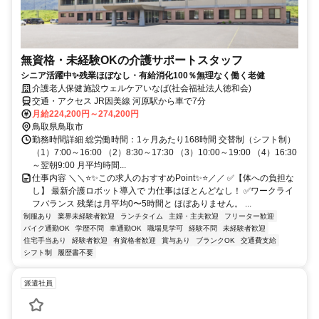
無資格・未経験OKの介護サポートスタッフ
シニア活躍中✨残業ほぼなし・有給消化100％無理なく働く老健
介護老人保健施設ウェルケアいなば(社会福祉法人徳和会)
交通・アクセス JR因美線 河原駅から車で7分
月給224,200円～274,200円
鳥取県鳥取市
勤務時間詳細 総労働時間：1ヶ月あたり168時間 交替制（シフト制）
（1）7:00～16:00 （2）8:30～17:30 （3）10:00～19:00 （4）16:30
～翌朝9:00 月平均時間...
仕事内容 ＼＼⭐️✨この求人のおすすめPoint✨⭐️／／ ✅【体への負担な
し】 最新介護ロボット導入で 力仕事はほとんどなし！ ✅ワークライ
フバランス 残業は月平均0〜5時間と ほぼありません。 ...
制服あり
業界未経験者歓迎
ランチタイム
主婦・主夫歓迎
フリーター歓迎
バイク通勤OK
学歴不問
車通勤OK
職場見学可
経験不問
未経験者歓迎
住宅手当あり
経験者歓迎
有資格者歓迎
賞与あり
ブランクOK
交通費支給
シフト制
履歴書不要
派遣社員