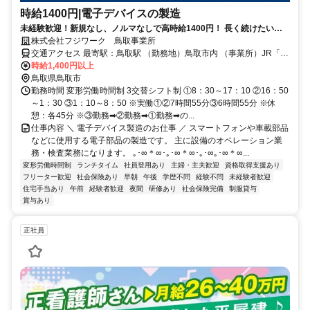
時給1400円|電子デバイスの製造
未経験歓迎！新規なし、ノルマなしで高時給1400円！ 長く続けたい方
もぜひ！
株式会社フジワーク 鳥取事業所
交通アクセス 最寄駅：鳥取駅 （勤務地）鳥取市内 （事業所）JR「鳥
取」駅から徒歩2分
時給1,400円以上
鳥取県鳥取市
勤務時間 変形労働時間制 3交替シフト制 ①8：30～17：10 ②16：50
～1：30 ③1：10～8：50 ※実働①②7時間55分③6時間55分 ※休
憩：各45分 ※③勤務➡②勤務➡①勤務➡の...
仕事内容 ＼ 電子デバイス製造のお仕事 ／ スマートフォンや車載部品
などに使用する電子部品の製造です。 主に設備のオペレーション業
務・検査業務になります。 ｡･∞＊∞･｡･∞＊∞･｡･∞｡･∞＊∞...
変形労働時間制
ランチタイム
社員登用あり
主婦・主夫歓迎
資格取得支援あり
フリーター歓迎
社会保険あり
早朝
午後
学歴不問
経験不問
未経験者歓迎
住宅手当あり
午前
経験者歓迎
夜間
研修あり
社会保険完備
制服貸与
賞与あり
正社員