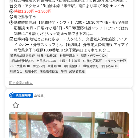
社会福祉法人 尚徳福祉会 <勤務地:鳥取県米子市榎原/介護老人保健施
設アイアイ>
交通・アクセス JR山陰本線「米子駅」南口より車で10分 ★マイカー
通勤OK
時給1,250円～1,500円
鳥取県米子市
勤務時間詳細 【勤務時間・シフト】 7:00～19:30内で 4h～実8h/時間
応相談 ★月～日曜内で 週3日～5日/希望応相談 ✅シフトについてはお
気軽にご相談ください♪ ✅別途夜勤できる方は...
仕事内容 地域とともに歩み・・人を想う。 介護老人保健施設 アイア
イ ☆パート介護スタッフさん 【勤務地】 介護老人保健施設 アイアイ
鳥取県米子市榎原1889番地 JR米子駅南口より車で10分 ...
業界未経験者歓迎
扶養内勤務OK
社員登用あり
副業・WワークOK
1日4時間以内OK
土日祝のみOK
主婦・主夫歓迎
60代も応募可
フリーター歓迎
バイク通勤OK
学歴不問
車通勤OK
即日勤務OK
職場見学可
平日のみOK
転勤なし
経験不問
未経験者歓迎
午前
経験者歓迎
同じ企業の求人
正社員