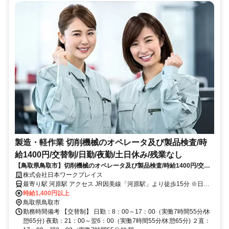
製造・軽作業 切削機械のオペレータ及び製品検査/時
給1400円/交替制/日勤/夜勤/土日休み/残業なし
【鳥取県鳥取市】切削機械のオペレータ及び製品検査/時給1400円/交替
制/日勤/夜勤/土日休み/残業なし_keiyo952/935
株式会社日本ワークプレイス
最寄り駅 河原駅 アクセス JR因美線「河原駅」より徒歩15分 ※日の
丸バス「福和田」バス停より徒歩15分
時給1,400円以上
鳥取県鳥取市
勤務時間備考 【交替制】 日勤：8：00～17：00（実働7時間55分/休
憩65分) 夜勤：21：00～翌6：00（実働7時間55分/休憩65分) ２直：