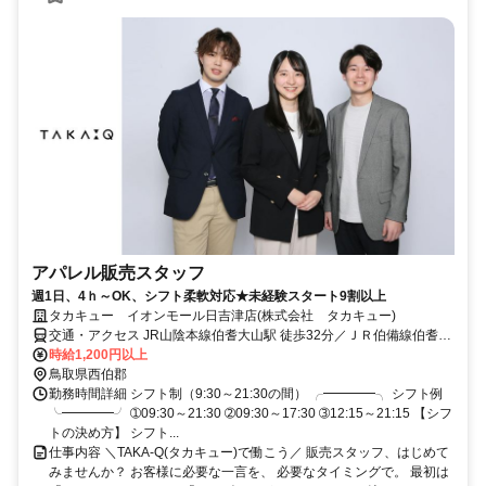
アパレル販売スタッフ
週1日、4ｈ～OK、シフト柔軟対応★未経験スタート9割以上
タカキュー イオンモール日吉津店(株式会社 タカキュー)
交通・アクセス JR山陰本線伯耆大山駅 徒歩32分／ＪＲ伯備線伯耆大
山駅 徒歩32分／ＪＲ山陰本線淀江駅 徒歩53分 JR山陰本線米子駅よ
時給1,200円以上
りバス
鳥取県西伯郡
勤務時間詳細 シフト制（9:30～21:30の間） ╭━━━━╮ シフト例
╰━━━━╯ ➀09:30～21:30 ➁09:30～17:30 ➂12:15～21:15 【シフ
トの決め方】 シフト...
仕事内容 ＼TAKA-Q(タカキュー)で働こう／ 販売スタッフ、はじめて
みませんか？ お客様に必要な一言を、 必要なタイミングで。 最初は