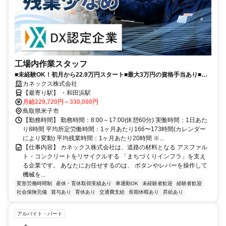
工場内作業スタッフ
■未経験OK！初月から22.9万円スタート■最大3万円の資格手当あり■残
業少なめ・年間休日115日■車通勤OK
カネックス株式会社
【最寄り駅】 ・和田浜駅
月給229,720円～330,000円
鳥取県米子市
【勤務時間】 勤務時間：8:00～17:00(休憩60分) 実働時間：1日あた
り8時間 平均所定労働時間：1ヶ月あたり166〜173時間(カレンダー
により変動) 平均残業時間：1ヶ月あたり20時間 ※...
【仕事内容】 カネックス株式会社は、道路の材料となる アスファル
ト・コンクリートをリサイクルする 「まちづくりインフラ」を支え
る企業です。 あなたにお任せするのは、 ボタンやレバーを操作して
機械を...
変形労働時間制
産休・育休取得実績あり
車通勤OK
未経験者歓迎
経験者歓迎
社会保険完備
賞与あり
育休あり
交通費支給
長期休暇あり
昇給あり
アルバイト・パート