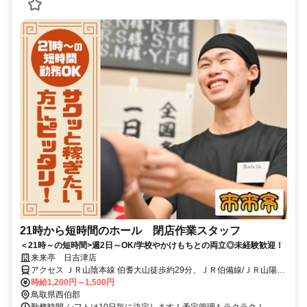
21時から短時間のホール 閉店作業スタッフ
＜21時～の短時間>週2日～OK/学校やかけもちとの両立◎未経験歓迎！
来来亭 日吉津店
アクセス ＪＲ山陰本線 伯耆大山徒歩約29分、ＪＲ伯備線/ＪＲ山陽本
線 伯耆大山徒歩約29分 Ｒ431沿い/イオンモール日吉津店近く★車二
時給1,200円～1,500円
輪◎
鳥取県西伯郡