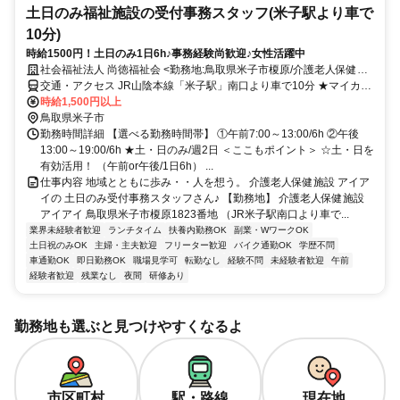
土日のみ福祉施設の受付事務スタッフ(米子駅より車で
10分)
時給1500円！土日のみ1日6h♪事務経験尚歓迎♪女性活躍中
社会福祉法人 尚徳福祉会 <勤務地:鳥取県米子市榎原/介護老人保健施
設アイアイ>
交通・アクセス JR山陰本線「米子駅」南口より車で10分 ★マイカー
通勤OK
時給1,500円以上
鳥取県米子市
勤務時間詳細 【選べる勤務時間帯】 ①午前7:00～13:00/6h ②午後
13:00～19:00/6h ★土・日のみ/週2日 ＜ここもポイント＞ ☆土・日を
有効活用！ （午前or午後/1日6h） ...
仕事内容 地域とともに歩み・・人を想う。 介護老人保健施設 アイア
イの 土日のみ受付事務スタッフさん♪ 【勤務地】 介護老人保健施設
アイアイ 鳥取県米子市榎原1823番地 （JR米子駅南口より車で...
業界未経験者歓迎
ランチタイム
扶養内勤務OK
副業・WワークOK
土日祝のみOK
主婦・主夫歓迎
フリーター歓迎
バイク通勤OK
学歴不問
車通勤OK
即日勤務OK
職場見学可
転勤なし
経験不問
未経験者歓迎
午前
経験者歓迎
残業なし
夜間
研修あり
勤務地も選ぶと見つけやすくなるよ
市区町村
駅・路線
現在地