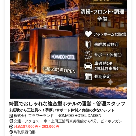
綺麗でおしゃれな複合型ホテルの運営・管理スタッフ
未経験から正社員へ！手厚いサポート体制／負担の少ないシフト
株式会社フラワーランド NOMADO HOTEL DAISEN
交通・アクセス ・車：上田正治写真美術館から5分、ビアホフガンバ
リウスから２分 無料駐車場あり
月給187,000円～203,000円
鳥取県西伯郡