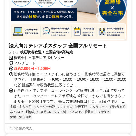
法人向けテレアポスタッフ 全国フルリモート
テレアポ経験者歓迎！全国在宅×高時給
株式会社日本テレアポセンター
フルリモート
時給2,000円～3,000円
勤務時間詳細 ライフスタイルに合わせて、 勤務時間は柔軟に調整可
能です。 【勤務例】 ・9:00～18:00 ・10:00～19:00 ・12:00～20:00
など 担当案件や稼働状況に応じてご...
仕事内容 ＜テレアポ・コールセンター経験者歓迎＞ これまで培って
きた コールセンター・テレアポ経験を 全国どこからでも活かせる フ
ルリモートのお仕事です。 毎日の通勤時間はゼロ。 副業や趣味、 ...
主婦・主夫歓迎
フリーター歓迎
シフト自由
学歴不問
フルリモート
経験者歓迎
ネイルOK
研修あり
在宅OK
シフト制
ピアスOK
服装自由
ひげOK
髪型・髪色自由
同じ企業の求人