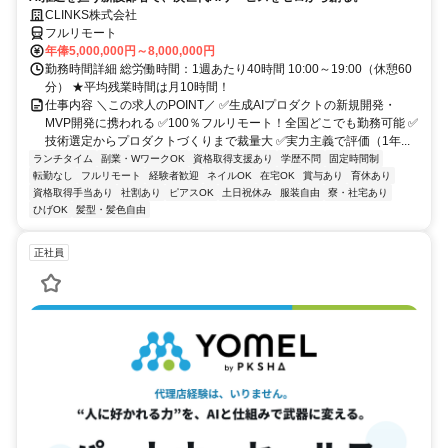
CLINKS株式会社
フルリモート
年俸5,000,000円～8,000,000円
勤務時間詳細 総労働時間：1週あたり40時間 10:00～19:00（休憩60
分） ★平均残業時間は月10時間！
仕事内容 ＼この求人のPOINT／ ✅生成AIプロダクトの新規開発・
MVP開発に携われる ✅100％フルリモート！全国どこでも勤務可能 ✅
技術選定からプロダクトづくりまで裁量大 ✅実力主義で評価（1年...
ランチタイム
副業・WワークOK
資格取得支援あり
学歴不問
固定時間制
転勤なし
フルリモート
経験者歓迎
ネイルOK
在宅OK
賞与あり
育休あり
資格取得手当あり
社割あり
ピアスOK
土日祝休み
服装自由
寮・社宅あり
ひげOK
髪型・髪色自由
正社員