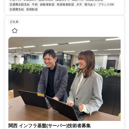
交通費全額支給
午前
経験者歓迎
有資格者歓迎
夕方
賞与あり
ブランクOK
交通費支給
長期歓迎
正社員
関西 インフラ基盤(サーバー)技術者募集