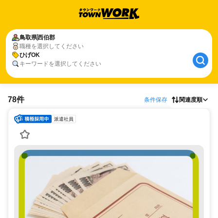
鳥取県
西伯郡
職種を選択してください
ひげOK
キーワードを選択してください
78件
条件保存
関連度順
派遣社員