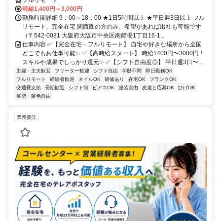
時給1,400円～3,000円
勤務時間詳細 9：00～18：00 ★1日5時間以上 ★平日週3日以上 フル
リモート、完全在宅 関西圏の方のみ、希望があれば出社も可能です
（〒542-0081 大阪府大阪市中央区南船場1丁目16-1...
仕事内容 ✅【完全在宅・フルリモート】 自宅や好きな場所から全国
どこでもお仕事可能✨ ✅【高時給スタート】 時給1400円〜3000円！
スキルや成果でしっかり還元✨ ✅【シフト自由度◎】 平日週3日〜...
主婦・主夫歓迎
フリーター歓迎
シフト自由
学歴不問
即日勤務OK
フルリモート
経験者歓迎
ネイルOK
研修あり
在宅OK
ブランクOK
交通費支給
長期歓迎
シフト制
ピアスOK
服装自由
友達と応募OK
ひげOK
髪型・髪色自由
業務委託