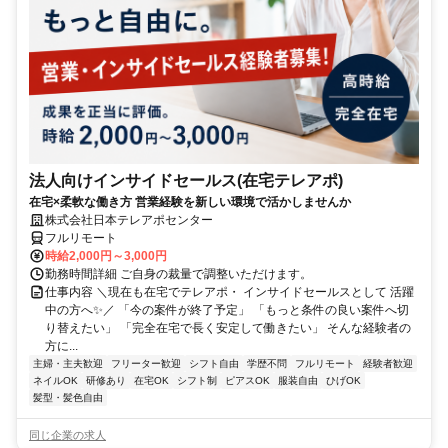
法人向けインサイドセールス(在宅テレアポ)
在宅×柔軟な働き方 営業経験を新しい環境で活かしませんか
株式会社日本テレアポセンター
フルリモート
時給2,000円～3,000円
勤務時間詳細 ご自身の裁量で調整いただけます。
仕事内容 ＼現在も在宅でテレアポ・ インサイドセールスとして 活躍
中の方へ✨／ 「今の案件が終了予定」 「もっと条件の良い案件へ切
り替えたい」 「完全在宅で長く安定して働きたい」 そんな経験者の
方に...
主婦・主夫歓迎
フリーター歓迎
シフト自由
学歴不問
フルリモート
経験者歓迎
ネイルOK
研修あり
在宅OK
シフト制
ピアスOK
服装自由
ひげOK
髪型・髪色自由
同じ企業の求人