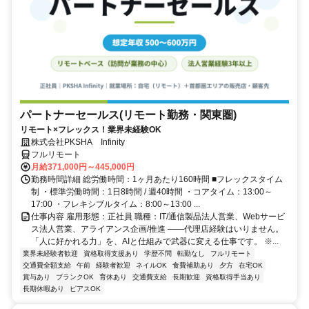
パートナーセールス(リモート勤務・関東圏)
リモート×フレックス！業界未経験OK
株式会社PKSHA Infinity
フルリモート
月給371,000円～445,000円
勤務時間詳細 総労働時間：1ヶ月あたり160時間 ■フレックスタイム
制 ・標準労働時間：1日8時間 / 週40時間 ・コアタイム：13:00～
17:00 ・フレキシブルタイム：8:00～13:00 ...
仕事内容 雇用形態：正社員 職種：IT/通信製品法人営業、Webサービ
ス法人営業、アライアンス企画/推進 ――代理店経験はいりません。
「人に好かれる力」を、AIと仕組みで武器に変える仕事です。 ※...
業界未経験者歓迎
資格取得支援あり
学歴不問
転勤なし
フルリモート
交通費全額支給
午前
経験者歓迎
ネイルOK
食費補助あり
夕方
在宅OK
賞与あり
ブランクOK
育休あり
交通費支給
長期歓迎
資格取得手当あり
長期休暇あり
ピアスOK