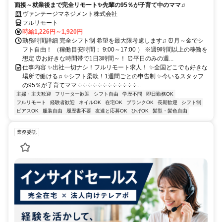
面接～就業後まで完全リモート✨先輩の95％が子育て中のママ♫
ヴァンテージマネジメント株式会社
フルリモート
時給1,226円～1,920円
勤務時間詳細 完全シフト制 希望を最大限考慮します♫ ⏰月～金でシ
フト自由！ （稼働目安時間： 9:00～17:00 ） ※週9時間以上の稼働を
想定 ⏰お好きな時間帯で1日3時間～！ ⏰平日のみの週...
仕事内容 ✨出社一切ナシ！フルリモート求人！ ✨全国どこでも好きな
場所で働ける♫ ✨シフト柔軟！1週間ごとの申告制 ✨今いるスタッフ
の95％が子育てママ ༶ ༶ ༶ ༶ ༶ ༶ ༶ ༶ ༶ ༶ ༶ ༶...
主婦・主夫歓迎
フリーター歓迎
シフト自由
学歴不問
即日勤務OK
フルリモート
経験者歓迎
ネイルOK
在宅OK
ブランクOK
長期歓迎
シフト制
ピアスOK
服装自由
履歴書不要
友達と応募OK
ひげOK
髪型・髪色自由
業務委託