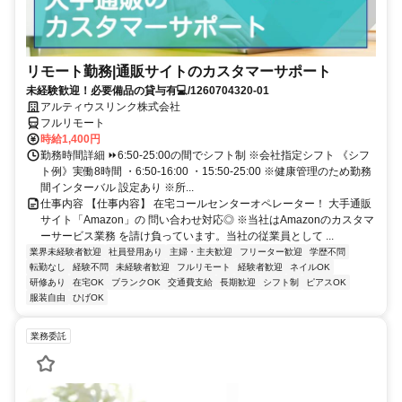
リモート勤務|通販サイトのカスタマーサポート
未経験歓迎！必要備品の貸与有💻/1260704320-01
アルティウスリンク株式会社
フルリモート
時給1,400円
勤務時間詳細 ⏩6:50-25:00の間でシフト制 ※会社指定シフト 《シフ
ト例》実働8時間 ・6:50-16:00 ・15:50-25:00 ※健康管理のため勤務
間インターバル 設定あり ※所...
仕事内容 【仕事内容】 在宅コールセンターオペレーター！ 大手通販
サイト「Amazon」の 問い合わせ対応◎ ※当社はAmazonのカスタマ
ーサービス業務 を請け負っています。当社の従業員として ...
業界未経験者歓迎
社員登用あり
主婦・主夫歓迎
フリーター歓迎
学歴不問
転勤なし
経験不問
未経験者歓迎
フルリモート
経験者歓迎
ネイルOK
研修あり
在宅OK
ブランクOK
交通費支給
長期歓迎
シフト制
ピアスOK
服装自由
ひげOK
業務委託