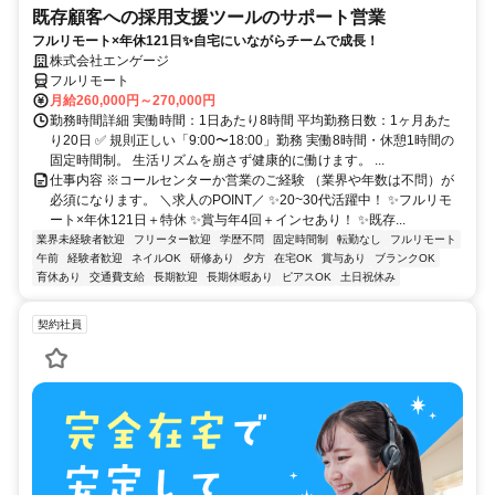
既存顧客への採用支援ツールのサポート営業
フルリモート×年休121日✨自宅にいながらチームで成長！
株式会社エンゲージ
フルリモート
月給260,000円～270,000円
勤務時間詳細 実働時間：1日あたり8時間 平均勤務日数：1ヶ月あた
り20日 ✅ 規則正しい「9:00〜18:00」勤務 実働8時間・休憩1時間の
固定時間制。 生活リズムを崩さず健康的に働けます。 ...
仕事内容 ※コールセンターか営業のご経験 （業界や年数は不問）が
必須になります。 ＼求人のPOINT／ ✨20~30代活躍中！ ✨フルリモ
ート×年休121日＋特休 ✨賞与年4回＋インセあり！ ✨既存...
業界未経験者歓迎
フリーター歓迎
学歴不問
固定時間制
転勤なし
フルリモート
午前
経験者歓迎
ネイルOK
研修あり
夕方
在宅OK
賞与あり
ブランクOK
育休あり
交通費支給
長期歓迎
長期休暇あり
ピアスOK
土日祝休み
契約社員