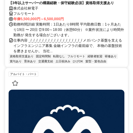
【3年以上サーバーの構築経験・保守経験必須】資格取得支援あり
株式会社林電子
フルリモート
年俸5,500,000円～6,500,000円
勤務時間詳細 実働時間：1日あたり8時間 平均勤務日数：1ヶ月あた
り19日 〜 20日 ⏰9:00～18:00（休憩60分） ※案件状況により時間外
勤務が 発生する場合がございます。
仕事内容 _/_/_/_/_/_/_/_/_/_/_/_/_/_/_/_/_/_/ メガバンク基盤を支える
インフラエンジニア募集 金融インフラの最前線で、 本物の基盤技術
を磨きませんか。 当社...
資格取得支援あり
固定時間制
転勤なし
フルリモート
経験者歓迎
研修あり
賞与あり
育休あり
交通費支給
土日祝休み
ひげOK
髪型・髪色自由
アルバイト・パート