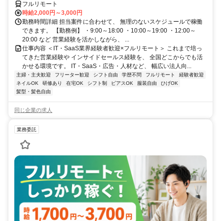
フルリモート
時給2,000円～3,000円
勤務時間詳細 担当案件に合わせて、 無理のないスケジュールで稼働
できます。 【勤務例】 ・9:00～18:00 ・10:00～19:00 ・12:00～
20:00 など 営業経験を活かしながら、 ...
仕事内容 ＜IT・SaaS業界経験者歓迎×フルリモート＞ これまで培っ
てきた営業経験や インサイドセールス経験を、 全国どこからでも活
かせる環境です。 IT・SaaS・広告・人材など、 幅広い法人向...
主婦・主夫歓迎
フリーター歓迎
シフト自由
学歴不問
フルリモート
経験者歓迎
ネイルOK
研修あり
在宅OK
シフト制
ピアスOK
服装自由
ひげOK
髪型・髪色自由
同じ企業の求人
業務委託