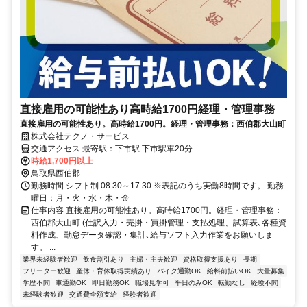
直接雇用の可能性あり高時給1700円経理・管理事務
直接雇用の可能性あり。高時給1700円。経理・管理事務：西伯郡大山町
株式会社テクノ・サービス
交通アクセス 最寄駅：下市駅 下市駅車20分
時給1,700円以上
鳥取県西伯郡
勤務時間 シフト制 08:30～17:30 ※表記のうち実働8時間です。 勤務
曜日：月・火・水・木・金
仕事内容 直接雇用の可能性あり。高時給1700円。経理・管理事務：
西伯郡大山町 (仕訳入力・売掛・買掛管理・支払処理、試算表､各種資
料作成、勤怠データ確認・集計､給与ソフト入力作業をお願いしま
す。 ...
業界未経験者歓迎
飲食割引あり
主婦・主夫歓迎
資格取得支援あり
長期
フリーター歓迎
産休・育休取得実績あり
バイク通勤OK
給料前払いOK
大量募集
学歴不問
車通勤OK
即日勤務OK
職場見学可
平日のみOK
転勤なし
経験不問
未経験者歓迎
交通費全額支給
経験者歓迎