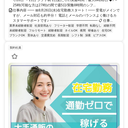
25時(可能な方は27時)の間で週5日/実働8時間のシフ...
仕事内容 ━━ 📅8月26日(水)在宅勤務スタート！━━ 受電がメインで
すが、メール対応も約半分！ 電話とメールのバランスよく働けるカ
スタマーサポートです♪ ━━━━━━━━━━━━━━ 📋 仕事...
業界未経験者歓迎
社員登用あり
フリーター歓迎
学歴不問
転勤なし
経験不問
未経験者歓迎
フルリモート
経験者歓迎
ネイルOK
夜間
研修あり
在宅OK
ブランクOK
育休あり
交通費支給
長期歓迎
シフト制
深夜
ピアスOK
契約社員