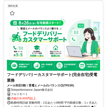
契約社員
フードデリバリーカスタマーサポート(完全在宅)受電
業務
メール対応5割！受電とメールのバランス◎(TP03R)
Teleperformance Japan株式会社
フルリモート
月給218,400円以上
勤務時間詳細 実働時間：1日あたり8時間 平均勤務日数：1ヶ月あた
り20日 〜 21日 シフト制 1日あたりの実働時間：最大8時間/日 ◆7～