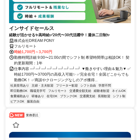
インサイドセールス
経験が活かせる✨高時給✅20代〜30代活躍中！週休二日制✨
株式会社DREAM PONY
フルリモート
時給1,700円～3,700円
勤務時間詳細 9:00〜21:00の間でシフト制 希望時間帯は相談OK！ 契
約更新期間：1年
仕事内容 ─┘─┘─┘─┘─┘─┘─┘─┘─┘ ▼働きやすい理由＆魅力▼ ✅
時給1700円〜3700円の高収入可能✨ ✅完全在宅！全国どこからでも
勤務OK！ ✅商談やクロージングなしのアポ獲得...
社員登用あり
主婦・主夫歓迎
フリーター歓迎
シフト自由
学歴不問
即日勤務OK
職場見学可
フルリモート
交通費全額支給
経験者歓迎
ネイルOK
食費補助あり
研修あり
在宅OK
ブランクOK
交通費支給
長期歓迎
シフト制
ピアスOK
服装自由
業務委託