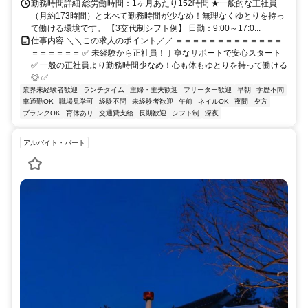
勤務時間詳細 総労働時間：1ヶ月あたり152時間 ★一般的な正社員
（月約173時間）と比べて勤務時間が少なめ！無理なくゆとりを持っ
て働ける環境です。 【3交代制シフト例】 日勤：9:00～17:0...
仕事内容 ＼＼この求人のポイント／／ ＝＝＝＝＝＝＝＝＝＝＝＝＝
＝＝＝＝＝＝ ✅ 未経験から正社員！丁寧なサポートで安心スタート
✅ 一般の正社員より勤務時間少なめ！心も体もゆとりを持って働ける
◎ ✅...
業界未経験者歓迎
ランチタイム
主婦・主夫歓迎
フリーター歓迎
早朝
学歴不問
車通勤OK
職場見学可
経験不問
未経験者歓迎
午前
ネイルOK
夜間
夕方
ブランクOK
育休あり
交通費支給
長期歓迎
シフト制
深夜
アルバイト・パート