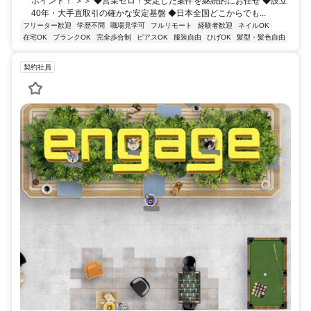
ポイント！ ＞＞ ◆営業ゼロ！安定した案件を継続的にお任せ ◆設立
40年・大手直取引の確かな安定基盤 ◆日本全国どこからでも...
フリーター歓迎
学歴不問
職場見学可
フルリモート
経験者歓迎
ネイルOK
在宅OK
ブランクOK
完全歩合制
ピアスOK
服装自由
ひげOK
髪型・髪色自由
契約社員