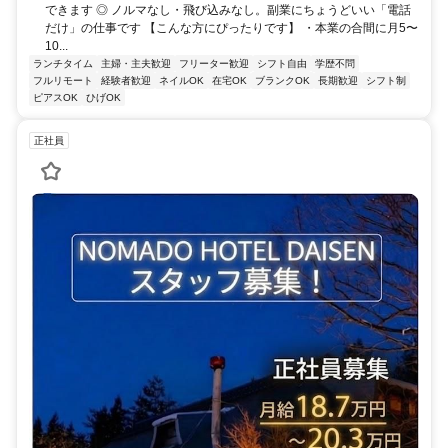
できます ◎ ノルマなし・飛び込みなし。副業にちょうどいい「電話
だけ」の仕事です 【こんな方にぴったりです】 ・本業の合間に月5〜
10...
ランチタイム
主婦・主夫歓迎
フリーター歓迎
シフト自由
学歴不問
フルリモート
経験者歓迎
ネイルOK
在宅OK
ブランクOK
長期歓迎
シフト制
ピアスOK
ひげOK
正社員