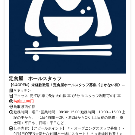
定食屋 ホールスタッフ
【9/4OPEN】未経験歓迎！定食屋ホールスタッフ募集《まかない有》髪
色・ネイル自由
Mキッチン
アクセス: 淀江駅 車で5分 大山駅 車で5分 ※スタッフ利用可の駐車場
有り
時給1,100円
鳥取県西伯郡
勤務時間・曜日: 営業時間 08:30~15:00 勤務時間 10:00～15:00 上
記の中から、 ・1日4時間～OK ・週2日からOK（土日祝の勤務） ※
土曜＋平日や、日曜＋平日など、...
仕事内容: 【アピールポイント】 ＊＜オープニングスタッフ募集！＞
9月4日OPEN☆新たな仲間と一緒にスタート！ ＊＜未経験歓迎！＞