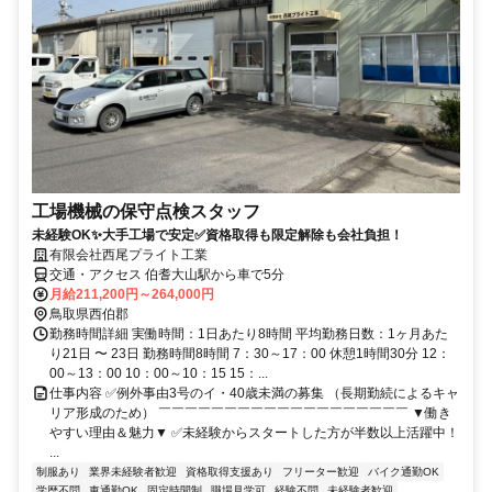
工場機械の保守点検スタッフ
未経験OK✨大手工場で安定✅資格取得も限定解除も会社負担！
有限会社西尾プライト工業
交通・アクセス 伯耆大山駅から車で5分
月給211,200円～264,000円
鳥取県西伯郡
勤務時間詳細 実働時間：1日あたり8時間 平均勤務日数：1ヶ月あた
り21日 〜 23日 勤務時間8時間 7：30～17：00 休憩1時間30分 12：
00～13：00 10：00～10：15 15：...
仕事内容 ✅例外事由3号のイ・40歳未満の募集 （長期勤続によるキャ
リア形成のため） ￣￣￣￣￣￣￣￣￣￣￣￣￣￣￣￣￣￣￣ ▼働き
やすい理由＆魅力▼ ✅未経験からスタートした方が半数以上活躍中！
...
制服あり
業界未経験者歓迎
資格取得支援あり
フリーター歓迎
バイク通勤OK
学歴不問
車通勤OK
固定時間制
職場見学可
経験不問
未経験者歓迎