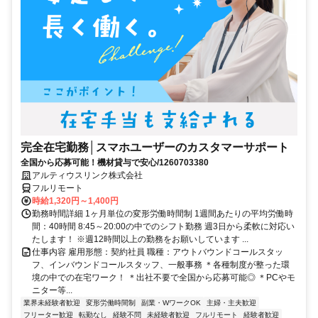
完全在宅勤務│スマホユーザーのカスタマーサポート
全国から応募可能！機材貸与で安心/1260703380
アルティウスリンク株式会社
フルリモート
時給1,320円～1,400円
勤務時間詳細 1ヶ月単位の変形労働時間制 1週間あたりの平均労働時
間：40時間 8:45～20:00の中でのシフト勤務 週3日から柔軟に対応い
たします！ ※週12時間以上の勤務をお願いしています ...
仕事内容 雇用形態：契約社員 職種：アウトバウンドコールスタッ
フ、インバウンドコールスタッフ、一般事務 ＊各種制度が整った環
境の中での在宅ワーク！ ＊出社不要で全国から応募可能◎ ＊PCやモ
ニター等...
業界未経験者歓迎
変形労働時間制
副業・WワークOK
主婦・主夫歓迎
フリーター歓迎
転勤なし
経験不問
未経験者歓迎
フルリモート
経験者歓迎