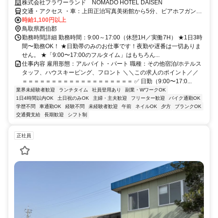
株式会社フラワーランド NOMADO HOTEL DAISEN
交通・アクセス ・車：上田正治写真美術館から5分、ビアホフガンバ
リウスから２分 無料駐車場あり。 安来、陰田町、岸本、淀江、大山
時給1,100円以上
町、米子から通っているスタッフさんもいます！
鳥取県西伯郡
勤務時間詳細 勤務時間：9:00～17:00（休憩1H／実働7H） ★1日3時
間〜勤務OK！ ★日勤帯のみのお仕事です！夜勤や遅番は一切ありま
せん。 ★「9:00〜17:00のフルタイム」はもちろん...
仕事内容 雇用形態：アルバイト・パート 職種：その他宿泊/ホテルス
タッフ、ハウスキーピング、フロント ＼＼この求人のポイント／／
＝＝＝＝＝＝＝＝＝＝＝＝＝＝＝＝＝＝＝ ✅ 日勤（9:00〜17:0...
業界未経験者歓迎
ランチタイム
社員登用あり
副業・WワークOK
1日4時間以内OK
土日祝のみOK
主婦・主夫歓迎
フリーター歓迎
バイク通勤OK
学歴不問
車通勤OK
経験不問
未経験者歓迎
午前
ネイルOK
夕方
ブランクOK
交通費支給
長期歓迎
シフト制
正社員