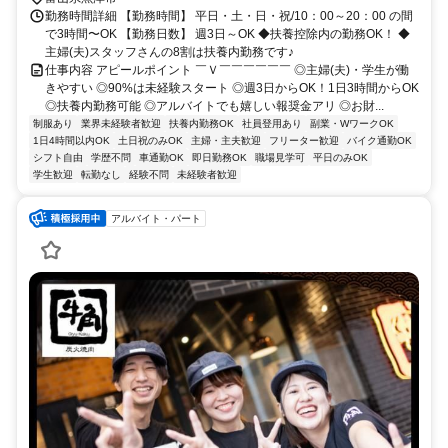
勤務時間詳細 【勤務時間】 平日・土・日・祝/10：00～20：00 の間
で3時間〜OK 【勤務日数】 週3日～OK ◆扶養控除内の勤務OK！ ◆
主婦(夫)スタッフさんの8割は扶養内勤務です♪
仕事内容 アピールポイント ￣Ｖ￣￣￣￣￣￣ ◎主婦(夫)・学生が働
きやすい ◎90%は未経験スタート ◎週3日からOK！1日3時間からOK
◎扶養内勤務可能 ◎アルバイトでも嬉しい報奨金アリ ◎お財...
制服あり
業界未経験者歓迎
扶養内勤務OK
社員登用あり
副業・WワークOK
1日4時間以内OK
土日祝のみOK
主婦・主夫歓迎
フリーター歓迎
バイク通勤OK
シフト自由
学歴不問
車通勤OK
即日勤務OK
職場見学可
平日のみOK
学生歓迎
転勤なし
経験不問
未経験者歓迎
アルバイト・パート