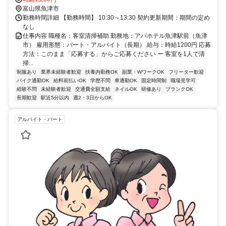
富山県魚津市
勤務時間詳細 【勤務時間】 10:30～13:30 契約更新期間：期間の定め
なし
仕事内容 職種名：客室清掃補助 勤務地：アパホテル魚津駅前（魚津
市） 雇用形態：パート・アルバイト（長期） 給与：時給1200円 応募
方法：このまま「応募する」からご応募ください ー 客室を1人で清
掃...
制服あり
業界未経験者歓迎
扶養内勤務OK
副業・WワークOK
フリーター歓迎
バイク通勤OK
給料前払いOK
学歴不問
車通勤OK
固定時間制
職場見学可
経験不問
未経験者歓迎
交通費全額支給
ネイルOK
研修あり
ブランクOK
長期歓迎
駅近5分以内
週2・3日からOK
アルバイト・パート