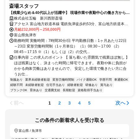
斎場スタッフ
【残業少なめ＆40代以上が活躍中】 現場作業や夜勤中心の働き方から安
定した働き方へ
株式会社五輪 新川西部斎場
アクセス 富山地方鉄道本線 電鉄魚津徒歩約53分、富山地方鉄道本線
西魚津徒歩約59分、富山地方鉄道本線 新魚津西口徒歩約62分
月給232,000円～258,000円
富山県魚津市
勤務時間 実働時間：7時間30分/日 平均勤務日数：1ヶ月あたり22日
～23日 変形労働時間制（1ヶ月単位） （1）08:30～17:00 （2）
08:45～17:15 ※（1）もしくは（2）の交代...
仕事内容 この求人のポイント 【 落ち着いた雰囲気で残業ほぼ無し 】
ほぼ残業はなく、決まった時間に帰宅できます。 夜勤や体に負担が
かかる肉体労働はありませんので、 安定した環境で働きたい方に合
うお仕...
制服あり
業界未経験者歓迎
変形労働時間制
バイク通勤OK
学歴不問
車通勤OK
経験不問
未経験者歓迎
住宅手当あり
経験者歓迎
研修あり
賞与あり
ブランクOK
育休あり
交通費支給
長期歓迎
資格取得手当あり
前へ
次へ
1
2
3
4
5
この条件の新着求人を受け取る
富山県 / 魚津市