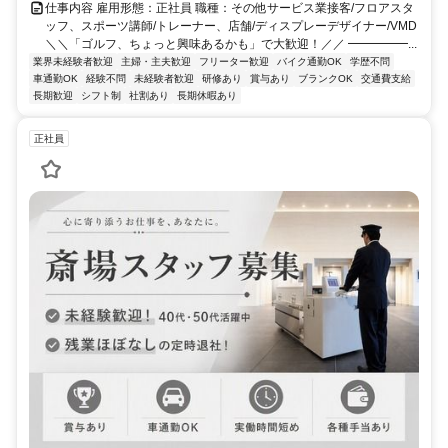
仕事内容 雇用形態：正社員 職種：その他サービス業接客/フロアスタ
ッフ、スポーツ講師/トレーナー、店舗/ディスプレーデザイナー/VMD
＼＼「ゴルフ、ちょっと興味あるかも」で大歓迎！／／ ━━━━━...
業界未経験者歓迎
主婦・主夫歓迎
フリーター歓迎
バイク通勤OK
学歴不問
車通勤OK
経験不問
未経験者歓迎
研修あり
賞与あり
ブランクOK
交通費支給
長期歓迎
シフト制
社割あり
長期休暇あり
正社員