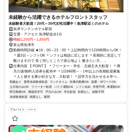
未経験から活躍できるホテルフロントスタッフ
未経験者大歓迎！20代～30代女性活躍中！魚津駅近くのホテル
魚津マンテンホテル駅前
交通・アクセス 魚津駅徒歩1分
時給1,250円～1,850円
富山県魚津市
勤務時間詳細 ★16：00～23：00 ＊上記時間内で1日6時間からOK！
＊週3日～シフトOK ＊シフトは相談に応じます ＊長期的に安定して
働けますので 長く同じところで居心地よく 働きたい方、...
仕事内容 【 POINT 】 ＊フリーター・学生・主婦主夫大歓迎！ ＊満
天の湯/無料入浴券を配布中 ＊1日6時間～・1年以上の長期歓迎募集
＊人と接する事が好きな方…大歓迎！ ＊語学力を活かせる＆学べ...
制服あり
業界未経験者歓迎
ランチタイム
扶養内勤務OK
副業・WワークOK
土日祝のみOK
フリーター歓迎
バイク通勤OK
シフト自由
学歴不問
車通勤OK
即日勤務OK
職場見学可
平日のみOK
学生歓迎
転勤なし
経験不問
未経験者歓迎
残業なし
夜間
アルバイト・パート