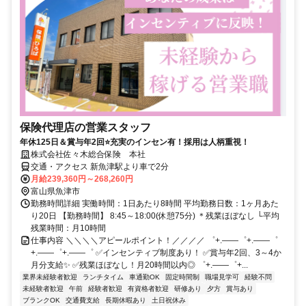
保険代理店の営業スタッフ
年休125日＆賞与年2回⭐充実のインセン有！採用は人柄重視！
株式会社佐々木総合保険 本社
交通・アクセス 新魚津駅より車で2分
月給239,360円～268,260円
富山県魚津市
勤務時間詳細 実働時間：1日あたり8時間 平均勤務日数：1ヶ月あた
り20日 【勤務時間】 8:45～18:00(休憩75分) ＊残業ほぼなし └平均
残業時間：月10時間
仕事内容 ＼＼＼＼アピールポイント！／／／／ ゜+.――゜+.――゜
+.――゜+.――゜ ✅インセンティブ制度あり！ ✅賞与年2回、3～4か
月分支給✨ ✅残業ほぼなし！月20時間以内◎ ゜+.――゜+...
業界未経験者歓迎
ランチタイム
車通勤OK
固定時間制
職場見学可
経験不問
未経験者歓迎
午前
経験者歓迎
有資格者歓迎
研修あり
夕方
賞与あり
ブランクOK
交通費支給
長期休暇あり
土日祝休み