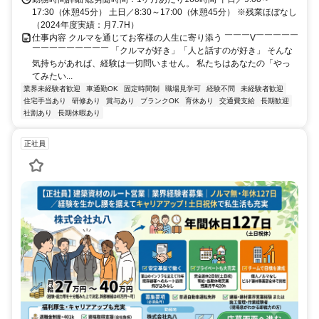
17:30（休憩45分） 土日／8:30～17:00（休憩45分） ※残業ほぼなし
（2024年度実績：月7.7H）
仕事内容 クルマを通じてお客様の人生に寄り添う ￣￣￣V￣￣￣￣￣
￣￣￣￣￣￣￣￣￣ 「クルマが好き」「人と話すのが好き」 そんな
気持ちがあれば、経験は一切問いません。 私たちはあなたの「やっ
てみたい...
業界未経験者歓迎
車通勤OK
固定時間制
職場見学可
経験不問
未経験者歓迎
住宅手当あり
研修あり
賞与あり
ブランクOK
育休あり
交通費支給
長期歓迎
社割あり
長期休暇あり
正社員