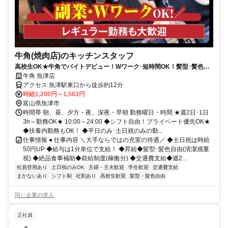
牛角(焼肉店)のキッチンスタッフ
高校生OK★牛角でバイトデビュー！Wワーク･短時間OK！髪型･髪色自
由★食事補助有★履歴書不要
牛角 魚津店
アクセス 魚津駅東口から徒歩約12分
時給1,200円～1,563円
富山県魚津市
時間帯 朝、昼、夕方・夜、深夜・早朝 勤務曜日・時間 ★週2日･1日
3h～勤務OK★ 10:00～24:00 ◆シフト自由！プライベート優先OK★
◆扶養内勤務もOK！ ◆平日のみ･土日祝のみの勤...
仕事情報 ● 仕事内容 ＼大手ならではの充実の待遇／ ◆土日祝は時給
50円UP ◆給与は1分単位で支給！ ◆昇給◆髪型･髪色自由(清潔感重
視) ◆絶品食事補助◆前給制度(稼働分) ◆交通費支給◆週2...
社員登用あり
土日祝のみOK
主婦・主夫歓迎
学生歓迎
交通費支給
まかないあり
シフト制
社割あり
高校生歓迎
髪型・髪色自由
同じ企業の求人
正社員