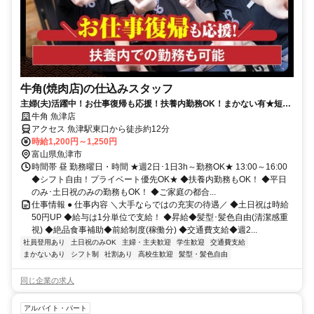
牛角(焼肉店)の仕込みスタッフ
主婦(夫)活躍中！お仕事復帰も応援！扶養内勤務OK！まかない有★短時
間OK★履歴書不要
牛角 魚津店
アクセス 魚津駅東口から徒歩約12分
時給1,200円～1,250円
富山県魚津市
時間帯 昼 勤務曜日・時間 ★週2日･1日3h～勤務OK★ 13:00～16:00
◆シフト自由！プライベート優先OK★ ◆扶養内勤務もOK！ ◆平日
のみ･土日祝のみの勤務もOK！ ◆ご家庭の都合...
仕事情報 ● 仕事内容 ＼大手ならではの充実の待遇／ ◆土日祝は時給
50円UP ◆給与は1分単位で支給！ ◆昇給◆髪型･髪色自由(清潔感重
視) ◆絶品食事補助◆前給制度(稼働分) ◆交通費支給◆週2...
社員登用あり
土日祝のみOK
主婦・主夫歓迎
学生歓迎
交通費支給
まかないあり
シフト制
社割あり
高校生歓迎
髪型・髪色自由
同じ企業の求人
アルバイト・パート