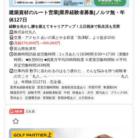
建築資材のルート営業|業界経験者募集|ノルマ無・年
休127日
経験を生かし腰を据えてキャリアアップ！土日祝休で私生活も充実
株式会社丸八
交通・アクセス あいの風とやま鉄道「魚津駅」より徒歩10分
月給270,000円～400,000円
富山県魚津市
勤務時間詳細 総労働時間：1ヶ月あたり163時間 8:00〜17:00（実働8
時間） ■休憩60分 ■残業月平均20時間程度 ※変形労働時間制 ※平均
所定労働時間163時間
仕事内容 数字に追われるのはもう疲れた… そんな悩みを持つ経験者
の方こそ「丸八」へ ･･･････････････････････････････････････ 丸八
は、年間休日127日・完全週...
業界未経験者歓迎
変形労働時間制
資格取得支援あり
学歴不問
車通勤OK
職場見学可
経験不問
未経験者歓迎
午前
研修あり
夕方
賞与あり
ブランクOK
育休あり
交通費支給
長期歓迎
長期休暇あり
土日祝休み
正社員