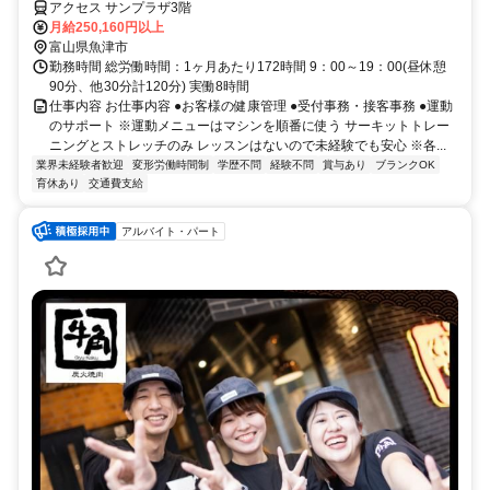
アクセス サンプラザ3階
月給250,160円以上
富山県魚津市
勤務時間 総労働時間：1ヶ月あたり172時間 9：00～19：00(昼休憩
90分、他30分計120分) 実働8時間
仕事内容 お仕事内容 ●お客様の健康管理 ●受付事務・接客事務 ●運動
のサポート ※運動メニューはマシンを順番に使う サーキットトレー
ニングとストレッチのみ レッスンはないので未経験でも安心 ※各...
業界未経験者歓迎
変形労働時間制
学歴不問
経験不問
賞与あり
ブランクOK
育休あり
交通費支給
アルバイト・パート