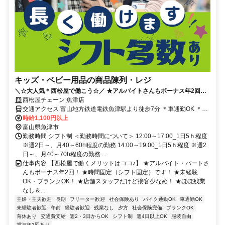
キッズ・ベビー用品の商品陳列・レジ
＼☆大人気＊西松屋で働こう☆／ ★アルバイトさんもボーナス年2回！
★時間固定だから私生活と両立OK 西松屋チェーン 魚津店
西松屋チェーン 魚津店
交通アクセス 富山地方鉄道電鉄魚津駅より徒歩7分 ＊車通勤OK ＊バ
イク通勤OK ＊自転車通勤OK
時給1,100円以上
富山県魚津市
勤務時間 シフト制 ＜勤務時間について＞ 12:00～17:00_1日5ｈ程度
※週2日～、月40～60h程度の勤務 14:00～19:00_1日5ｈ程度 ※週2
日～、月40～70h程度の勤務 ...
仕事内容 【西松屋で働くメリットはココ♪】 ★アルバイト・パートさ
んもボーナス年2回！ ★時間固定（シフト固定）です！ ★未経験
OK・ブランクOK！ ★店舗スタッフだけど接客少なめ！ ★ほぼ残業
なし＆...
主婦・主夫歓迎
長期
フリーター歓迎
社会保険あり
バイク通勤OK
車通勤OK
未経験者歓迎
午前
経験者歓迎
残業なし
夕方
社会保険完備
ブランクOK
育休あり
交通費支給
週2・3日からOK
シフト制
週4日以上OK
服装自由
賞与年2回あり