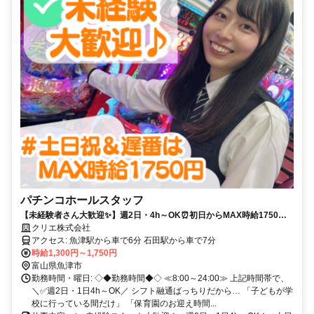
パチンコホールスタッフ
【未経験者さん大歓迎✨】週2日・4h～OK⏰初日からMAX時給1750円✨
サロンネイルも楽しめる接客バイト✨＼車・バイク通勤◎／
クリエ株式会社
アクセス: 魚津駅から車で6分 石田駅から車で7分
時給1,300円～1,750円
富山県魚津市
勤務時間・曜日: ◇◆勤務時間◆◇ ≪8:00～24:00≫ 上記時間帯で、
＼✅週2日・1日4h～OK／ シフト融通ばっちりだから… 「子どもが学
校に行っている間だけ」 「保育園のお迎え時間...