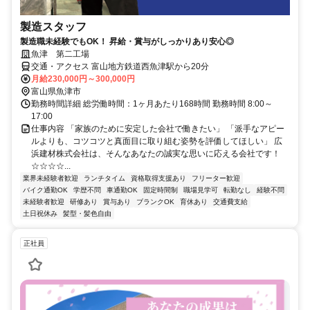
製造スタッフ
製造職未経験でもOK！ 昇給・賞与がしっかりあり安心◎
魚津 第二工場
交通・アクセス 富山地方鉄道西魚津駅から20分
月給230,000円～300,000円
富山県魚津市
勤務時間詳細 総労働時間：1ヶ月あたり168時間 勤務時間 8:00～
17:00
仕事内容 「家族のために安定した会社で働きたい」 「派手なアピー
ルよりも、コツコツと真面目に取り組む姿勢を評価してほしい」 広
浜建材株式会社は、そんなあなたの誠実な思いに応える会社です！
☆☆☆☆...
業界未経験者歓迎
ランチタイム
資格取得支援あり
フリーター歓迎
バイク通勤OK
学歴不問
車通勤OK
固定時間制
職場見学可
転勤なし
経験不問
未経験者歓迎
研修あり
賞与あり
ブランクOK
育休あり
交通費支給
土日祝休み
髪型・髪色自由
正社員