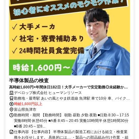
半導体製品の検査
高時給1,600円×年間休日182日！大手メーカーで安定勤務◎未経験から
始められる目視検査/品質検査スタッフ
デベロップ株式会社 ヒューマンリソース
勤務地・最寄駅 あいの風とやま鉄道線 魚津駅 車で10分 車、バイク通
勤可能 駐車場完備
時給1,600円以上
富山県魚津市
勤務時間・期間 【勤務時間】 朝勤 昼勤 夕勤 夜勤 ■日勤 8:30～17:15
実働8時間 休憩45分 ■A番 8:45～20:45 実働10時間半 休憩1時間30分
■B番 20:45～翌8...
仕事内容 【仕事内容】 半導体製品の製造工程における組立・検査業
務をお任せします。 具体的には… ・製品への部品組み付け作業 ・組