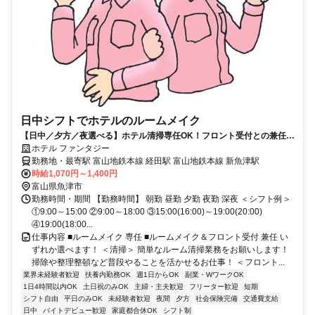
日中シフトでホテルのルームメイク
【日中／夕方／夜選べる】ホテル清掃専任OK！フロント受付との兼任も
OK
ホテル ファンタジー
勤務地・最寄駅 富山地鉄本線 経田駅 富山地鉄本線 新魚津駅
時給1,070円～1,400円
富山県魚津市
勤務時間・期間 【勤務時間】 朝勤 昼勤 夕勤 夜勤 深夜 ＜シフト例＞
①9:00～15:00 ②9:00～18:00 ③15:00(16:00)～19:00(20:00)
④19:00(18:00...
仕事内容 ■ルームメイク 専任 ■ルームメイク＆フロント受付 兼任 い
ずれか選べます！ ＜清掃＞ 簡単なルーム清掃業務をお願いします！
掃除や整理整頓など普段やることを活かせるお仕事！ ＜フロント...
業界未経験者歓迎
扶養内勤務OK
週1日からOK
副業・WワークOK
1日4時間以内OK
土日祝のみOK
主婦・主夫歓迎
フリーター歓迎
短期
シフト自由
平日のみOK
未経験者歓迎
夜間
夕方
社会保険完備
交通費支給
日中
バイトデビュー歓迎
家庭都合休OK
シフト制