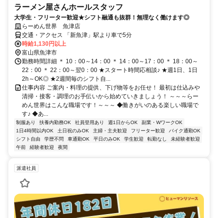
ラーメン屋さんホールスタッフ
大学生・フリーター歓迎★シフト融通も抜群！無理なく働けます◎
らーめん世界 魚津店
交通・アクセス 「新魚津」駅より車で5分
時給1,130円以上
富山県魚津市
勤務時間詳細 ＊ 10：00～14：00 ＊ 14：00～17：00 ＊ 18：00～
22：00 ＊ 22：00～翌0：00 ★スタート時間応相談♪ ★週1日、1日
2h～OK◎ ★2週間毎のシフト自...
仕事内容 ご案内・料理の提供、下げ物等をお任せ！ 最初は仕込みや
清掃・接客・調理のお手伝いから始めていきましょう！ ～～～らー
めん世界はこんな職場です！～～～ ◆働きがいのある楽しい職場で
す♪ ◆あ...
制服あり
扶養内勤務OK
社員登用あり
週1日からOK
副業・WワークOK
1日4時間以内OK
土日祝のみOK
主婦・主夫歓迎
フリーター歓迎
バイク通勤OK
シフト自由
学歴不問
車通勤OK
平日のみOK
学生歓迎
転勤なし
未経験者歓迎
午前
経験者歓迎
夜間
派遣社員