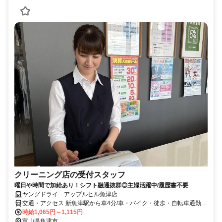
クリーニング店の受付スタッフ
曜日や時間で加給あり！シフト融通抜群◎主婦活躍中/履歴書不要
ヤングドライ アップルヒル魚津店
交通・アクセス 新魚津駅から車4分/車・バイク・徒歩・自転車通勤
OK
時給1,065円～1,115円
富山県魚津市