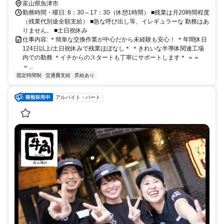
富山県魚津市
勤務時間・曜日: 8：30～17：30（休憩1時間） ■残業は月20時間程度
（残業代別途全額支給） ■急な呼び出し等、イレギュラーな 勤務はあ
りません。 ■土日祝休み
仕事内容: ＊簡単な交換作業が中心だから未経験も安心！ ＊年間休日
124日以上/土日祝休みで残業ほぼなし＊ ＊きれいな半導体関連工場
内での勤務 ＊イチからのスタートも丁寧にサポートします＊ ＝＝
＝...
固定時間制
交通費支給
昇給あり
アルバイト・パート