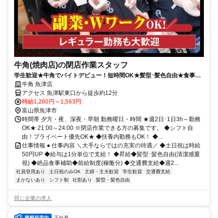
牛角(焼肉店)の閉店作業スタッフ
学生歓迎★牛角でバイトデビュー！短時間OK★髪型･髪色自由★食事補
助有★履歴書不要
牛角 魚津店
アクセス 魚津駅東口から徒歩約12分
時給1,200円～1,563円
富山県魚津市
時間帯 夕方・夜、深夜・早朝 勤務曜日・時間 ★週2日･1日3h～勤務
OK★ 21:00～24:00 ※閉店作業できる方の募集です。 ◆シフト自
由！プライベート優先OK★ ◆扶養内勤務もOK！ ◆...
仕事情報 ● 仕事内容 ＼大手ならではの充実の待遇／ ◆土日祝は時給
50円UP ◆給与は1分単位で支給！ ◆昇給◆髪型･髪色自由(清潔感重
視) ◆絶品食事補助◆前給制度(稼働分) ◆交通費支給◆週2...
社員登用あり
土日祝のみOK
主婦・主夫歓迎
学生歓迎
交通費支給
まかないあり
シフト制
社割あり
髪型・髪色自由
同じ企業の求人
正社員