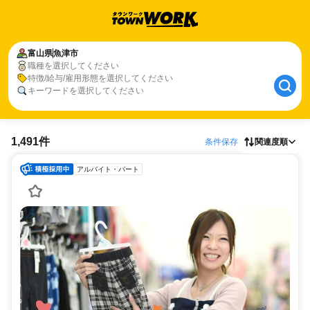
富山県
魚津市
職種を選択してください
特徴/給与/雇用形態を選択してください
キーワードを選択してください
1,491件
条件保存
関連度順
アルバイト・パート