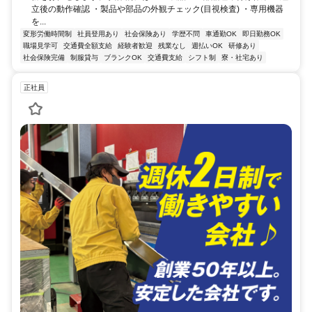
立後の動作確認 ・製品や部品の外観チェック(目視検査) ・専用機器
を...
変形労働時間制
社員登用あり
社会保険あり
学歴不問
車通勤OK
即日勤務OK
職場見学可
交通費全額支給
経験者歓迎
残業なし
週払いOK
研修あり
社会保険完備
制服貸与
ブランクOK
交通費支給
シフト制
寮・社宅あり
正社員