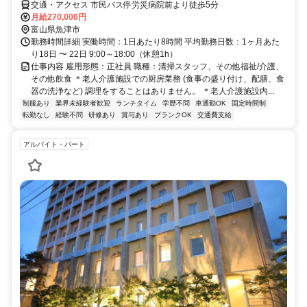
交通・アクセス 市民バス停労災病院前より徒歩5分
月給270,000円
富山県魚津市
勤務時間詳細 実働時間：1日あたり8時間 平均勤務日数：1ヶ月あた
り18日 〜 22日 9:00～18:00（休憩1h）
仕事内容 雇用形態：正社員 職種：清掃スタッフ、その他福祉/介護、
その他飲食 ＊老人介護施設での厨房業務 (食事の盛り付け、配膳、食
器の洗浄など) 調理をすることはありません。 ＊老人介護施設内...
制服あり
業界未経験者歓迎
ランチタイム
学歴不問
車通勤OK
固定時間制
転勤なし
経験不問
研修あり
賞与あり
ブランクOK
交通費支給
アルバイト・パート