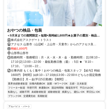
おやつの検品・包装
＜9月末までの期間限定＞短期×高時給1,600円★お菓子の選別・検品・
包装！未経験歓迎の簡単軽作業♪
株式会社アスクゲートトラスト
アクセス 山形市（山辺町・上山市・天童市）からのアクセス良
好！！！
時給1,600円
山形県山形市
勤務時間 ・勤務曜日：月・火・水・木・金 ・勤務時間： [1] 08:10～
17:10 [2] 13:00～22:00 ・最低勤務日数（週）：5日 ★「8:10～
17:10」「13:00～22:...
仕事内容 もくもく集中！おやつの検品・包装スタッフ 【給与】時給
1600円 【時間】(a)8:10～17:10(b)13:00～22:00※どちらか固定勤務
【勤務日】月～金(平日5日勤務) 【期間】...
業界未経験者歓迎
扶養内勤務OK
副業・WワークOK
主婦・主夫歓迎
フリーター歓迎
学歴不問
車通勤OK
固定時間制
職場見学可
平日のみOK
転勤なし
経験不問
未経験者歓迎
経験者歓迎
残業なし
週払いOK
即日払いOK
ブランクOK
交通費支給
長期歓迎
アルバイト・パート