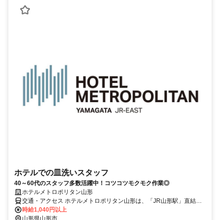
ホテルでの皿洗いスタッフ
40～60代のスタッフ多数活躍中！コツコツモクモク作業◎
ホテルメトロポリタン山形
交通・アクセス ホテルメトロポリタン山形は、「JR山形駅」直結で
す。
時給1,040円以上
山形県山形市