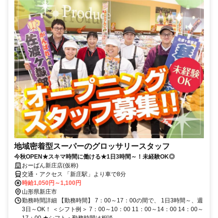
地域密着型スーパーのグロッサリースタッフ
今秋OPEN★スキマ時間に働ける★1日3時間～！未経験OK◎
おーばん新庄店(仮称)
交通・アクセス 「新庄駅」より車で8分
時給1,050円～1,100円
山形県新庄市
勤務時間詳細 【勤務時間】 7：00～17：00の間で、 1日3時間～、週
3日～OK！ ＜シフト例＞ 7：00～10：00 11：00～14：00 14：00～