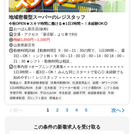
地域密着型スーパーのレジスタッフ
今秋OPEN★スキマ時間に働ける★1日3時間～！未経験OK◎
おーばん新庄店(仮称)
交通・アクセス 「新庄駅」より車で8分
時給1,050円～1,100円
山形県新庄市
勤務時間詳細 【勤務時間】 9：00～21：30の間で、 1日3時間～、週
3日～OK！ ＜シフト例＞ 9：00～13：00 10：00～14：00 18：00～
21：30 ★シフト・勤務時間は相談...
仕事内容 ⭐オープニング大募集⭐ ＝＝＝＝＝＝＝＝＝＝＝＝＝＝＝＝
1日3時間～・週3日～OK！ みんな同じスタートで安心◎ 未経験でも
始めやすい！ レジスタッフ ＝＝＝＝＝＝＝＝＝＝＝＝＝＝＝＝ ...
制服あり
業界未経験者歓迎
扶養内勤務OK
社員登用あり
副業・WワークOK
1日4時間以内OK
主婦・主夫歓迎
フリーター歓迎
バイク通勤OK
シフト自由
学歴不問
車通勤OK
平日のみOK
学生歓迎
経験不問
未経験者歓迎
午前
経験者歓迎
月1シフト提出
研修あり
前へ
次へ
1
2
3
4
5
この条件の新着求人を受け取る