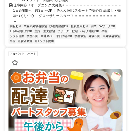
17：00 ★シフト・勤務時間は相談...
仕事内容 ⭐オープニング大募集⭐ ＝＝＝＝＝＝＝＝＝＝＝＝＝＝＝＝
1日3時間～、週3日～OK！ みんな同じスタートで安心◎ 品出し・売
場づくり中心！ グロッサリースタッフ ＝＝＝＝＝＝＝＝＝＝＝＝
＝...
制服あり
業界未経験者歓迎
扶養内勤務OK
社員登用あり
副業・WワークOK
1日4時間以内OK
主婦・主夫歓迎
フリーター歓迎
バイク通勤OK
早朝
シフト自由
学歴不問
車通勤OK
平日のみOK
学生歓迎
経験不問
未経験者歓迎
午前
経験者歓迎
月1シフト提出
アルバイト・パート