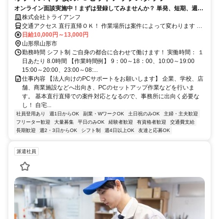
オンライン面談実施中！まずは登録してみませんか？ 単発、短期、週
1、平日のみ、土日のみ…全部OK！のレア求人です
株式会社トライアンフ
交通アクセス 直行直帰ＯＫ！ 作業場所は案件によって変わります 交
通費100％支給◎ 東北オフィス： 〒984-0042 宮城県仙台市若林区大
日給10,000円～13,000円
和町5-6-26 JSビル5-A
山形県山形市
勤務時間 シフト制 ご自身の都合に合わせて働けます！ 実働時間： １
日あたり 8.0時間 【作業時間例】 9：00～18：00、10:00～19:00
15:00～20:00、23:00～08:...
仕事内容 【法人向けのPCサポートをお願いします】 企業、学校、店
舗、商業施設などへ出向き、PCのセットアップ作業などを行いま
す。 基本直行直帰での案件対応となるので、事務所に出向く必要な
し！ 自宅...
社員登用あり
週1日からOK
副業・WワークOK
土日祝のみOK
主婦・主夫歓迎
フリーター歓迎
大量募集
平日のみOK
経験者歓迎
有資格者歓迎
交通費支給
長期歓迎
週2・3日からOK
シフト制
週4日以上OK
友達と応募OK
派遣社員