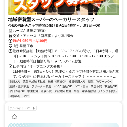
地域密着型スーパーのベーカリースタッフ
今秋OPEN★スキマ時間に働ける★1日4時間～、週3日～OK
おーばん新庄店(仮称)
交通・アクセス 「新庄駅」より車で8分
時給1,050円～1,100円
山形県新庄市
勤務時間詳細 【勤務時間】 8：30～17：30の間で、 1日4時間～、週
3日～OK！ ＜シフト例＞ 8：30～12：30 13：30～17：30 ★シフ
ト・勤務時間は相談可能！ ★フルタイム歓迎...
仕事内容 ⭐オープニング大募集⭐ ＝＝＝＝＝＝＝＝＝＝＝＝＝＝＝＝
1日4時間～・週3日～OK！ 無理なく＆スキマ時間を有効活用♪ 焼き立
てパンの香りに包まれる ベーカリースタッフ！ ＝＝＝＝＝＝＝＝...
制服あり
業界未経験者歓迎
扶養内勤務OK
社員登用あり
副業・WワークOK
主婦・主夫歓迎
フリーター歓迎
バイク通勤OK
シフト自由
学歴不問
車通勤OK
平日のみOK
学生歓迎
経験不問
未経験者歓迎
午前
経験者歓迎
月1シフト提出
研修あり
夕方
アルバイト・パート