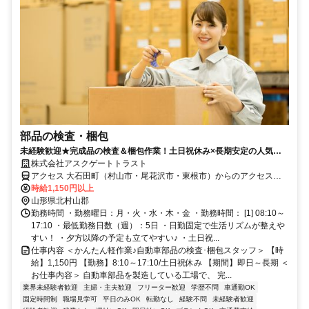
部品の検査・梱包
未経験歓迎★完成品の検査＆梱包作業！土日祝休み×長期安定の人気工
場ワーク♪
株式会社アスクゲートトラスト
アクセス 大石田町（村山市・尾花沢市・東根市）からのアクセス良
好！
時給1,150円以上
山形県北村山郡
勤務時間 ・勤務曜日：月・火・水・木・金 ・勤務時間： [1] 08:10～
17:10 ・最低勤務日数（週）：5日 ・日勤固定で生活リズムが整えや
すい！ ・夕方以降の予定も立てやすい♪ ・土日祝...
仕事内容 ＜かんたん軽作業♪自動車部品の検査･梱包スタッフ＞ 【時
給】1,150円 【勤務】8:10～17:10/土日祝休み 【期間】即日～長期 ＜
お仕事内容＞ 自動車部品を製造している工場で、 完...
業界未経験者歓迎
主婦・主夫歓迎
フリーター歓迎
学歴不問
車通勤OK
固定時間制
職場見学可
平日のみOK
転勤なし
経験不問
未経験者歓迎