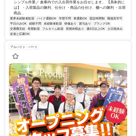
シンプル作業／ 倉庫内での入出荷作業をお任せします。 【具体的に
は】 ・入荷製品の陳列、仕分け ・商品の仕分け、棚への陳列 ・出荷
商品...
業界未経験者歓迎
バイク通勤OK
学歴不問
車通勤OK
固定時間制
職場見学可
平日のみOK
経験不問
未経験者歓迎
研修あり
賞与あり
ブランクOK
交通費支給
長期歓迎
フルタイム歓迎
長期休暇あり
週4日以上OK
土日祝休み
友達と応募OK
アルバイト・パート