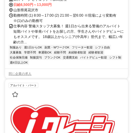
日給8,500円～13,000円
山形県尾花沢市
勤務時間 (1) 8:00～17:00 (2) 21:00～翌6:00 ※現場により変動有
※(1)のみの勤務可
仕事内容 警備スタッフ大募集！ 週1日から出来る警備のアルバイト
短期バイトや単発バイトをお探しの方、学生さんやバイトデビューに
もオススメです。 18歳以上からシニア(中高年）世代まで、幅広い年
齢の方...
制服あり
週1日からOK
副業・WワークOK
フリーター歓迎
シフト自由
大量募集
学歴不問
車通勤OK
経験不問
未経験者歓迎
経験者歓迎
社会保険完備
制服貸与
ブランクOK
交通費支給
バイトデビュー歓迎
シフト制
週4日以上OK
同じ企業の求人
アルバイト・パート