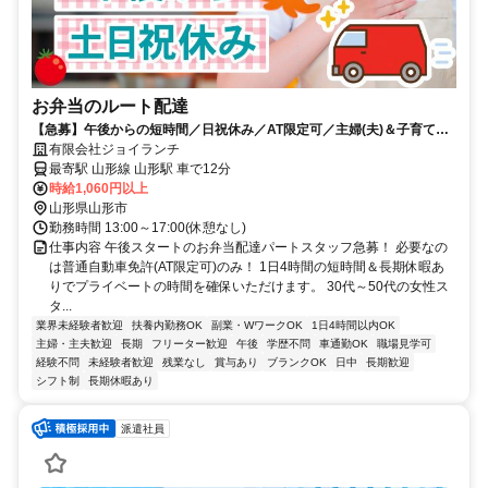
お弁当のルート配達
【急募】午後からの短時間／日祝休み／AT限定可／主婦(夫)＆子育て世
代活躍中／会社見学OK
有限会社ジョイランチ
最寄駅 山形線 山形駅 車で12分
時給1,060円以上
山形県山形市
勤務時間 13:00～17:00(休憩なし)
仕事内容 午後スタートのお弁当配達パートスタッフ急募！ 必要なの
は普通自動車免許(AT限定可)のみ！ 1日4時間の短時間＆長期休暇あ
りでプライベートの時間を確保いただけます。 30代～50代の女性ス
タ...
業界未経験者歓迎
扶養内勤務OK
副業・WワークOK
1日4時間以内OK
主婦・主夫歓迎
長期
フリーター歓迎
午後
学歴不問
車通勤OK
職場見学可
経験不問
未経験者歓迎
残業なし
賞与あり
ブランクOK
日中
長期歓迎
シフト制
長期休暇あり
派遣社員