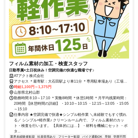
フィルム素材の加工・検査スタッフ
日勤専属×土日祝休み！空調完備の快適な職場です♪
ATアクト株式会社
アクセス ＊最寄駅：大石田駅より車11分 ＊専用駐車場あり（工場ま
で徒歩1分）
時給1,100円～1,375円
山形県北村山郡
勤務時間 8:10～17:10 ＊実働8時間 ＊休憩1時間 ＊月平均残業時間：
20時間 【休憩時間の詳細】 ・10:10～10:15 ・12:15～13:05 ・15:05
～15:10
仕事内容 ★空調完備で快適★シンプル軽作業 ＼未経験でもすぐ慣れ
る／ シンプル×軽作業♪ クリーンルーム内で、 フィルム素材のカッ
ト・検査を行います。 【具体的には…】 ・材料を機械にセット ・ボ
タ...
業界未経験者歓迎
社員登用あり
フリーター歓迎
バイク通勤OK
早朝
学歴不問