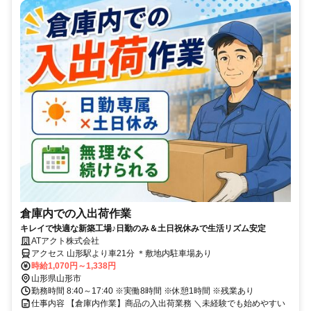
倉庫内での入出荷作業
キレイで快適な新築工場♪日勤のみ＆土日祝休みで生活リズム安定
ATアクト株式会社
アクセス 山形駅より車21分 ＊敷地内駐車場あり
時給1,070円～1,338円
山形県山形市
勤務時間 8:40～17:40 ※実働8時間 ※休憩1時間 ※残業あり
仕事内容 【倉庫内作業】商品の入出荷業務 ＼未経験でも始めやすい