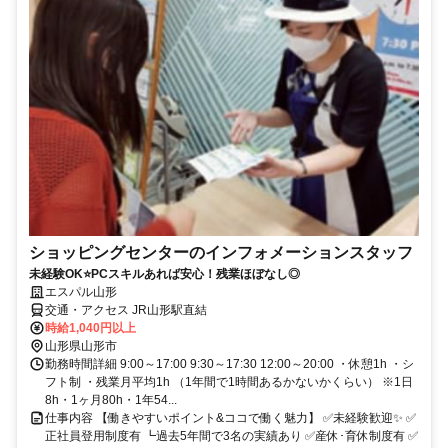
ショッピングセンターのインフォメーションスタッフ
未経験OK⭐PCスキルあれば安心！残業ほぼなし◎
エスパル山形
交通・アクセス JR山形駅直結
時給1,040円以上
山形県山形市
勤務時間詳細 9:00～17:00 9:30～17:30 12:00～20:00 ・休憩1h ・シ
フト制 ・残業月平均1h （1年間で1時間あるかないかくらい） ※1日
8h・1ヶ月80h・1年54...
仕事内容 【働きやすいポイント&ココで働く魅力】 ✅未経験歓迎✨ ✅
正社員登用制度有 ┗過去5年間で3名の実績あり ✅産休･育休制度有 ✅