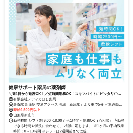
健康サポート薬局の薬剤師
＼週1日から勤務OK！／短時間勤務OK！スキマバイトにピッタリ〇家
庭と両立して働けます！
有限会社メディカほし薬局
最寄駅 新庄駅 交通アクセス 各線「新庄駅」より車で5分 ✓車通勤
時給2,500円以上
OK・バイク通勤OK （無料駐車場あり）
山形県新庄市
勤務時間 シフト制 9:00~18:00 から1時間～勤務OK（応相談） ┗勤務
できる時間や状況に合わせて、 相談に応じます。 ※1ヶ月の平均残業
時間：0～10時間 ※シフトは2週間前までに提...