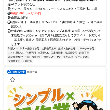
ATアクト株式会社
アクセス 最寄IC：山形PAスマートICより車5分 ＊工場敷地内に駐車
場あり
時給1,060円～1,325円
山形県山形市
勤務時間 【日勤専属】 8:25～17:30 ＊実働8時間 ＊休憩1時間 ＊残業
ほぼなし
仕事内容 未経験でもすぐできるシンプル作業 ★☆難しい作業なしで
未経験でも安心☆★ 日勤専属＆残業ほぼなしでプライベート充実可
＼基本座り作業／ 電動工具や医療器具の 組立・検査・梱包をお任せ
します...
制服あり
業界未経験者歓迎
社員登用あり
主婦・主夫歓迎
フリーター歓迎
バイク通勤OK
学歴不問
車通勤OK
固定時間制
職場見学可
経験不問
未経験者歓迎
午前
残業なし
週払いOK
夕方
賞与あり
ブランクOK
交通費支給
長期歓迎
派遣社員