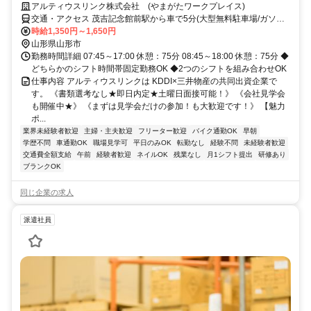
アルティウスリンク株式会社 (やまがたワークプレイス)
交通・アクセス 茂吉記念館前駅から車で5分(大型無料駐車場/ガソリ
ン代支給)
時給1,350円～1,650円
山形県山形市
勤務時間詳細 07:45～17:00 休憩：75分 08:45～18:00 休憩：75分 ◆
どちらかのシフト時間帯固定勤務OK ◆2つのシフトを組み合わせOK
仕事内容 アルティウスリンクは KDDI×三井物産の共同出資企業で
す。 《書類選考なし★即日内定★土曜日面接可能！》 《会社見学会
も開催中★》 《まずは見学会だけの参加！も大歓迎です！》 【魅力
ポ...
業界未経験者歓迎
主婦・主夫歓迎
フリーター歓迎
バイク通勤OK
早朝
学歴不問
車通勤OK
職場見学可
平日のみOK
転勤なし
経験不問
未経験者歓迎
交通費全額支給
午前
経験者歓迎
ネイルOK
残業なし
月1シフト提出
研修あり
ブランクOK
同じ企業の求人
派遣社員