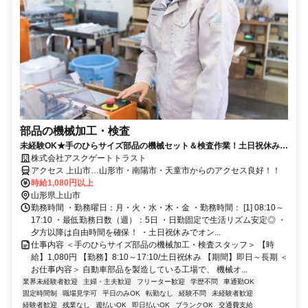
部品の機械加工・検査
未経験OK★手のひらサイズ部品の機械セット＆検査作業！土日祝休み×
日勤固定で働きやすい♪
株式会社アスクゲートトラスト
アクセス 上山市…山形市・南陽市・天童市からのアクセス良好！！
時給1,080円以上
山形県上山市
勤務時間 ・勤務曜日：月・火・水・木・金 ・勤務時間： [1] 08:10～
17:10 ・最低勤務日数（週）：5日 ・日勤固定で生活リズム安定◎ ・
夕方以降は自由時間を確保！ ・土日祝休みでオン...
仕事内容 ＜手のひらサイズ部品の機械加工・検査スタッフ＞ 【時
給】1,080円 【勤務】8:10～17:10/土日祝休み 【期間】即日～長期 ＜
お仕事内容＞ 自動車部品を製造している工場で、 機械オ...
業界未経験者歓迎
主婦・主夫歓迎
フリーター歓迎
学歴不問
車通勤OK
固定時間制
職場見学可
平日のみOK
転勤なし
経験不問
未経験者歓迎
経験者歓迎
残業なし
週払いOK
即日払いOK
ブランクOK
交通費支給