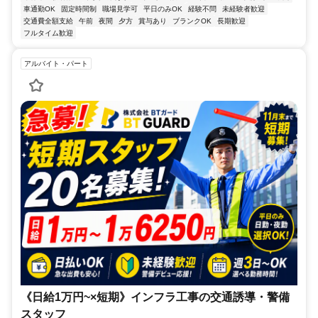
車通勤OK
固定時間制
職場見学可
平日のみOK
経験不問
未経験者歓迎
交通費全額支給
午前
夜間
夕方
賞与あり
ブランクOK
長期歓迎
フルタイム歓迎
アルバイト・パート
《日給1万円~×短期》インフラ工事の交通誘導・警備
スタッフ