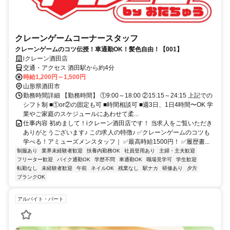
クレーンゲームコーナースタッフ
クレーンゲームのコツ伝授！車通勤OK！髪色自由！【001】
iクレーン酒田店
交通・アクセス 酒田駅から約4分
時給1,200円～1,500円
山形県酒田市
勤務時間詳細 【勤務時間】 ①9:00～18:00 ②15:15～24:15 上記での
シフト制 ■①or②の固定も可 ■時間相談可 ■週3日、1日4時間〜OK 学
業やご家庭のスケジュールにあわせて柔...
仕事内容 初めまして！iクレーン酒田店です！ 当求人をご覧いただき
ありがとうございます♪ この求人の特徴♪ ✅クレーンゲームのコツも
学べる！アミューズメンスタッフ｜ ✅最高時給1500円！ ✅履歴書...
制服あり
業界未経験者歓迎
扶養内勤務OK
社員登用あり
主婦・主夫歓迎
フリーター歓迎
バイク通勤OK
学歴不問
車通勤OK
職場見学可
学生歓迎
転勤なし
未経験者歓迎
午前
ネイルOK
残業なし
駅ナカ
研修あり
夕方
ブランクOK
アルバイト・パート