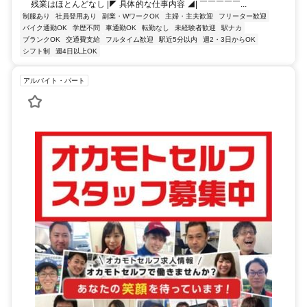
残業はほとんどなし |◤ 具体的な仕事内容 ◢| ￣￣￣￣￣...
制服あり
社員登用あり
副業・WワークOK
主婦・主夫歓迎
フリーター歓迎
バイク通勤OK
学歴不問
車通勤OK
転勤なし
未経験者歓迎
駅ナカ
ブランクOK
交通費支給
フルタイム歓迎
駅近5分以内
週2・3日からOK
シフト制
週4日以上OK
アルバイト・パート