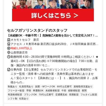
セルフガソリンスタンドのスタッフ
【未経験OK・年齢不問！】危険物乙4資格を活かして安定収入GET！シ
フト融通◎家族も使える給油社割あり！週4日～OK！
オカモトセルフ 新庄
アクセス ＪＲ奥羽本線 新庄西口徒歩約28分、ＪＲ陸羽東線 新庄西口
徒歩約28分、ＪＲ陸羽西線 新庄西口徒歩約28分
時給1,100円以上
山形県新庄市
勤務時間 4:00～26:00の間で実働8時間 ※時間はご相談ください！ ★
週4日～OK 【1日の流れ(例) ※7:00勤務開始の場合】 7:00 / 出勤、店
舗・施設内の清掃 8:00 / モニ...
仕事内容 【主な業務】 セルフガソリンスタンドでのお客様対応・モ
ニター監視・清掃 車への給油作業・洗車作業は基本的にありませ
ん！安心スタート！ 【具体的には・・】 １．施設内の清掃 ２．お客
様からの...
制服あり
社員登用あり
副業・WワークOK
60代も応募可
資格取得支援あり
フリーター歓迎
早朝
車通勤OK
未経験者歓迎
午前
経験者歓迎
夜間
有資格者歓迎
ブランクOK
70代も応募可
交通費支給
長期歓迎
フルタイム歓迎
シフト制
社割あり