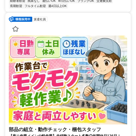
経験者歓迎
残業なし
週払いOK
即日払いOK
ブランクOK
交通費支給
長期歓迎
フルタイム歓迎
週4日以上OK
派遣社員
部品の組立・動作チェック・梱包スタッフ
【座り作業メインの軽作業】未経験スタート多数◎年間休日126日！