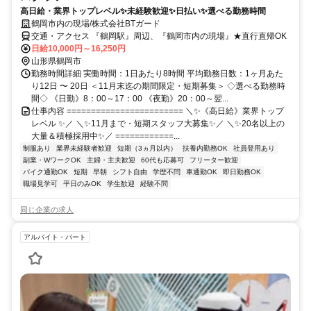
高日給・業界トップレベル✨未経験歓迎✨日払い✨選べる勤務時間
鶴岡市内の現場/株式会社BTガード
交通・アクセス 『鶴岡駅』周辺、『鶴岡市内の現場』★直行直帰OK
日給10,000円～16,250円
山形県鶴岡市
勤務時間詳細 実働時間：1日あたり8時間 平均勤務日数：1ヶ月あた
り12日 〜 20日 ＜11月末迄の期間限定・短期募集＞ ◇選べる勤務時
間◇ 《日勤》8：00～17：00 《夜勤》20：00～翌...
仕事内容 ======================== ＼✨《高日給》業界トップ
レベル ✨／ ＼✨11月まで・短期スタッフ大募集✨／ ＼✨20名以上の
大量＆積極採用中✨／ ============...
制服あり
業界未経験者歓迎
短期（3ヵ月以内）
扶養内勤務OK
社員登用あり
副業・WワークOK
主婦・主夫歓迎
60代も応募可
フリーター歓迎
バイク通勤OK
短期
早朝
シフト自由
学歴不問
車通勤OK
即日勤務OK
職場見学可
平日のみOK
学生歓迎
経験不問
同じ企業の求人
アルバイト・パート