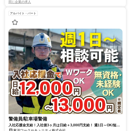
同じ企業の求人
アルバイト・パート
警備員/駐車場警備
入社応援金支給！入社後3ヶ月は日給＋3,000円支給！ 週1日～OK/短期
OK/給与前払い制度あり
東洋ワークセキュリティ株式会社