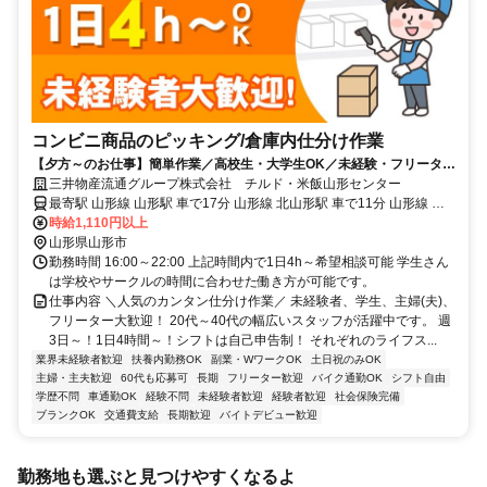
コンビニ商品のピッキング/倉庫内仕分け作業
【夕方～のお仕事】簡単作業／高校生・大学生OK／未経験・フリーター
歓迎！／髪型&髪色自由！
三井物産流通グループ株式会社 チルド・米飯山形センター
最寄駅 山形線 山形駅 車で17分 山形線 北山形駅 車で11分 山形線 天
童駅 車で17分
時給1,110円以上
山形県山形市
勤務時間 16:00～22:00 上記時間内で1日4h～希望相談可能 学生さん
は学校やサークルの時間に合わせた働き方が可能です。
仕事内容 ＼人気のカンタン仕分け作業／ 未経験者、学生、主婦(夫)、
フリーター大歓迎！ 20代～40代の幅広いスタッフが活躍中です。 週
3日～！1日4時間～！シフトは自己申告制！ それぞれのライフス...
業界未経験者歓迎
扶養内勤務OK
副業・WワークOK
土日祝のみOK
主婦・主夫歓迎
60代も応募可
長期
フリーター歓迎
バイク通勤OK
シフト自由
学歴不問
車通勤OK
経験不問
未経験者歓迎
経験者歓迎
社会保険完備
ブランクOK
交通費支給
長期歓迎
バイトデビュー歓迎
勤務地も選ぶと見つけやすくなるよ