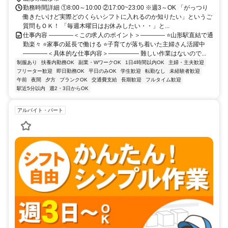
勤務時間詳細 ①8:00～10:00 ②17:00~23:00 ※週3～OK 「がっつり
働きたいけど実際どのくらいシフトに入れるのか知りたい」というご
質問もＯＫ！ 「毎週木曜日はお休みしたい・・」と...
仕事内容 ――――＜この求人のポイント＞―――― ⭐山形駅直結で通
勤楽々 ⭐家事の延長で働ける ⭐子育てが落ち着いた主婦さん活躍中
――――＜具体的な仕事内容＞――――― 難しい作業はないので...
制服あり
扶養内勤務OK
副業・WワークOK
1日4時間以内OK
主婦・主夫歓迎
フリーター歓迎
即日勤務OK
平日のみOK
学生歓迎
転勤なし
未経験者歓迎
午前
夜間
夕方
ブランクOK
交通費支給
長期歓迎
フルタイム歓迎
駅近5分以内
週2・3日からOK
アルバイト・パート