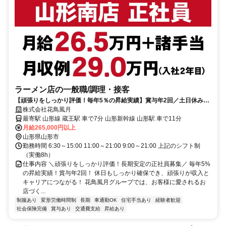
ラーメン店の一般職/調理・接客
【頑張りをしっかり評価！毎年5％の昇給実績】賞与年2回／土日休みも
取得可能／休日や収入も安定！
株式会社花鳥風月
最寄駅 山形線 蔵王駅 車で7分 山形新幹線 山形駅 車で11分
月給265,000円以上
山形県山形市
勤務時間 6:30～15:00 11:00～21:00 9:00～21:00 上記のシフト制
（実働8h）
仕事内容 ＼頑張りをしっかり評価！長期安定の正社員募集／ 毎年5%
の昇給実績！賞与年2回！ 休日もしっかり確保でき、頑張りが収入と
キャリアにつながる！ 花鳥風月グループでは、お客様に愛されるお
店づく...
制服あり
変形労働時間制
長期
車通勤OK
住宅手当あり
経験者歓迎
社会保険完備
賞与あり
交通費支給
昇給あり