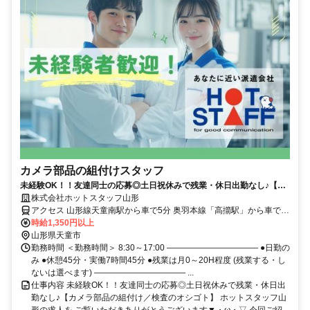
カメラ部品の組付けスタッフ
未経験OK！！友達同士の応募◎土日祝休みで残業・休日出勤なし♪【カ
メラ部品の組付け／検査のオシゴト】
株式会社ホットスタッフ山形
アクセス 山形線天童南駅から車で5分 奥羽本線「高擶駅」から車で7
分 奥羽本線「天童駅」から車で8分
時給1,350円以上
山形県天童市
勤務時間 ＜勤務時間＞ 8:30～17:00 ――――――――――― ●日勤の
み ●休憩45分・実働7時間45分 ●残業は月0～20H程度 (残業する・し
ないは選べます) ――――――――――― ...
仕事内容 未経験OK！！友達同士の応募◎土日祝休みで残業・休日出
勤なし♪【カメラ部品の組付け／検査のオシゴト】 ホットスタッフ山
形の求人を ご覧いただきありがとうございます▼・ω・▽ 今回ご紹