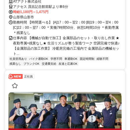
ATアクト株式会社
アクセス 茂吉記念館前駅より車6分
時給1,180円～1,475円
山形県山形市
勤務時間 【時間選べる】 [A]17：00～翌2：00 [B]19：00～翌4：00
[C]22：00～翌7：00 ＊実働7時間50分、休憩1時間10分 ＊夜勤専属
＊残業なし
仕事内容 【機械が自動で加工】金属部品のセット・取り出し作業 ★
夜勤専属×残業なし★ 生活リズムが整う製造ワーク 空調完備で快適♪
【金属部品の加工作業】 冷暖房完備の工場内で 金属部品の機械セッ
ト...
社員登用あり
バイク通勤OK
学歴不問
車通勤OK
固定時間制
経験不問
残業なし
ブランクOK
交通費支給
友達と応募OK
正社員