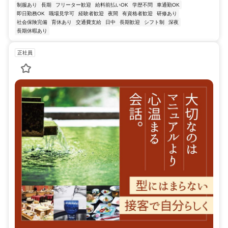
制服あり
長期
フリーター歓迎
給料前払いOK
学歴不問
車通勤OK
即日勤務OK
職場見学可
経験者歓迎
夜間
有資格者歓迎
研修あり
社会保険完備
育休あり
交通費支給
日中
長期歓迎
シフト制
深夜
長期休暇あり
正社員