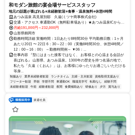
和モダン旅館の宴会場サービススタッフ
地元の話題が喜ばれる⭐未経験歓迎⭐食事・温泉無料⭐休憩4時間
あつみ温泉 高見屋別邸 久遠(ミツヤ商事株式会社)
交通・アクセス 車通勤OK（無料駐車場あり）★あつみ温泉ICから車
で5分
月給191,000円～232,000円
山形県鶴岡市
勤務時間詳細 実働時間：1日あたり8時間30分 平均勤務日数：1ヶ月
あたり20日 〜 22日 6：30～22：00（実働8時間30分、休憩4時間／
12：00～16：00） ～勤務時間例～ ▼06：...
仕事内容 『型にはまった接客ではなく、 お客様との心温まる会話が
喜ばれる』 山形県、あつみ温泉。1300年の歴史を持つ名湯の地で、
私たち「久遠（くおん）」は、お客様にゆったりお過ごしいただける
等身...
制服あり
業界未経験者歓迎
ランチタイム
主婦・主夫歓迎
資格取得支援あり
フリーター歓迎
早朝
学歴不問
車通勤OK
職場見学可
転勤なし
経験不問
未経験者歓迎
午前
経験者歓迎
夜間
食費補助あり
研修あり
夕方
賞与あり
派遣社員