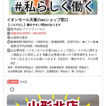
イオンモール天童のauショップ窓口
【ノルマなし】働きやすい理由があります
株式会社 アーツフィールド
月給200,000円～480,000円
山形県天童市
勤務時間 9時45分～19時20分（実働8時間、休憩75分） ■シフト制 ■
残業月平均2時間～5時間程度
お仕事内容 ＼イオンモール天童のauショップ窓口／ スマホに関する
ご相談などに対応します 高齢のお客様が多いので基本操作を わかり
やすく伝えるスキルが身につきます 【当店の「働きやすさ」3つの理
由】...
産休・育休取得実績あり
固定時間制
未経験者歓迎
経験者歓迎
研修あり
社会保険完備
賞与あり
育休あり
交通費支給
昇給あり
寮・社宅あり
正社員