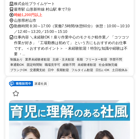
／20代～40代の女性活躍中
株式会社プライムゲート
最寄駅 山形新幹線 村山駅 車で7分
時給1,200円以上
山形県村山市
勤務時間 8:30～17:00（実働7.5時間/休憩60分） 休憩：10:00～10:10
／12:40～13:20／15:00～15:10
仕事内容 ＼未経験OK！座り作業中心のモクモク軽作業／ 「コツコツ
作業が好き」「工場勤務は初めて」 という方にもおすすめのお仕事
です。 ＜おすすめポイント＞ ・未経験歓迎！特別な知識や経験は不
要 ・...
制服あり
業界未経験者歓迎
主婦・主夫歓迎
長期
フリーター歓迎
学歴不問
車通勤OK
固定時間制
職場見学可
経験不問
未経験者歓迎
社会保険完備
ブランクOK
交通費支給
日中
長期歓迎
フルタイム歓迎
日払いOK
土日祝休み
派遣社員