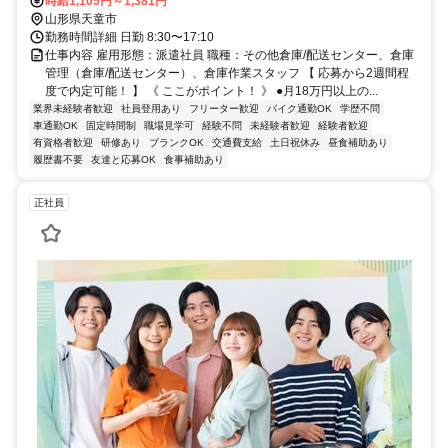
時給1,105円～1,381円
山形県天童市
勤務時間詳細 日勤 8:30〜17:10
仕事内容 雇用形態：派遣社員 職種：その他倉庫/配送センター、倉庫
管理（倉庫/配送センター）、倉庫作業スタッフ 【 応募から2週間程
度で内定可能！ 】 《 ここがポイント！ 》 ●月18万円以上の...
業界未経験者歓迎
社員登用あり
フリーター歓迎
バイク通勤OK
学歴不問
車通勤OK
固定時間制
職場見学可
経験不問
未経験者歓迎
経験者歓迎
有資格者歓迎
研修あり
ブランクOK
交通費支給
土日祝休み
昼食補助あり
履歴書不要
友達と応募OK
食事補助あり
正社員