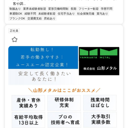
客や調...
制服あり
業界未経験者歓迎
変形労働時間制
長期
フリーター歓迎
学歴不問
車通勤OK
経験不問
未経験者歓迎
住宅手当あり
社会保険完備
賞与あり
ブランクOK
交通費支給
昇給あり
正社員