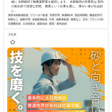
緒に 水耕栽培で無農薬野菜を栽培します。 水耕栽培の作業所は 室内
の衛生的で清潔な空間。 農業という仕事を通じ、 障がい者が社会的
に...
業界未経験者歓迎
フリーター歓迎
学歴不問
車通勤OK
固定時間制
職場見学可
転勤なし
経験不問
未経験者歓迎
午前
経験者歓迎
残業なし
夕方
ブランクOK
交通費支給
土日祝休み
服装自由
髪型・髪色自由
正社員