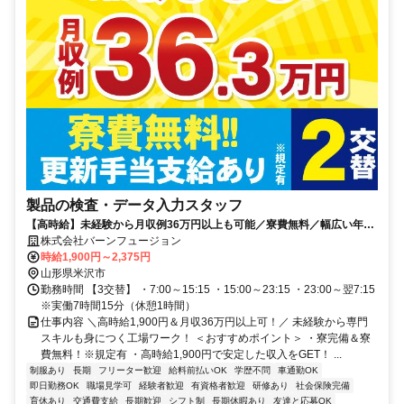
製品の検査・データ入力スタッフ
【高時給】未経験から月収例36万円以上も可能／寮費無料／幅広い年代
活躍中
株式会社バーンフュージョン
時給1,900円～2,375円
山形県米沢市
勤務時間 【3交替】 ・7:00～15:15 ・15:00～23:15 ・23:00～翌7:15
※実働7時間15分（休憩1時間）
仕事内容 ＼高時給1,900円＆月収36万円以上可！／ 未経験から専門
スキルも身につく工場ワーク！ ＜おすすめポイント＞ ・寮完備＆寮
費無料！※規定有 ・高時給1,900円で安定した収入をGET！ ...
制服あり
長期
フリーター歓迎
給料前払いOK
学歴不問
車通勤OK
即日勤務OK
職場見学可
経験者歓迎
有資格者歓迎
研修あり
社会保険完備
育休あり
交通費支給
長期歓迎
シフト制
長期休暇あり
友達と応募OK