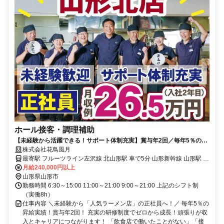
ホール接客・調理補助
【未経験から活躍できる！サポート体制充実】賞与年2回／毎年5％の昇
給実績／土日休みも取得可能
株式会社花鳥風月
最寄駅 フルーツライン左沢線 北山形駅 車で5分 山形新幹線 山形駅 車
で10分
月給240,000円以上
山形県山形市
勤務時間 6:30～15:00 11:00～21:00 9:00～21:00 上記のシフト制
（実働8h）
仕事内容 ＼未経験から「人気ラーメン店」の正社員へ！／ 毎年5％の
昇給実績！賞与年2回！ 充実の研修制度でゼロから成長！頑張りが収
入とキャリアにつながります！ 「飲食店で働いたことがない」「接