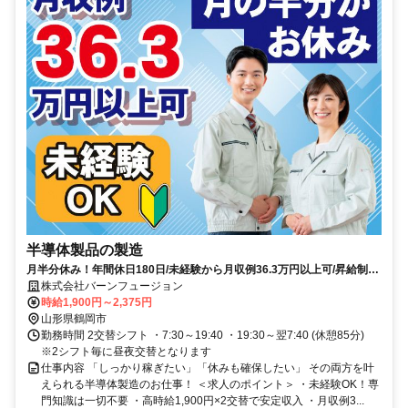
半導体製品の製造
月半分休み！年間休日180日/未経験から月収例36.3万円以上可/昇給制度
有/正社員登用制度有
株式会社バーンフュージョン
時給1,900円～2,375円
山形県鶴岡市
勤務時間 2交替シフト ・7:30～19:40 ・19:30～翌7:40 (休憩85分)
※2シフト毎に昼夜交替となります
仕事内容 「しっかり稼ぎたい」「休みも確保したい」 その両方を叶
えられる半導体製造のお仕事！ ＜求人のポイント＞ ・未経験OK！専
門知識は一切不要 ・高時給1,900円×2交替で安定収入 ・月収例3...