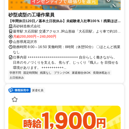
砂型成型の工場作業員
【年間休日120日／基本土日祝休み】未経験者入社率100％！残業ほぼナ
シでプライベートの時間も大切に！
高砂鋳造株式会社
最寄駅 大石田駅 交通アクセス JR山形線「大石田駅」より車で約10分
〇車通勤OK＆バイク通勤OK
月給200,000円～240,000円
山形県尾花沢市
勤務時間 8:00～16:50 実働時間：8時間（休憩50分） 〇ほとんど残業
なし
仕事内容 +++++++++++++++++++++++++ 自分らしく働きながら、
日本のモノづくりを支える。 焦らず、じっくり『職人』を 目指せる
環境があります。 +++++++++++...
学歴不問
固定時間制
残業なし
ブランクOK
家庭都合休OK
長期休暇あり
土日祝休み
派遣社員