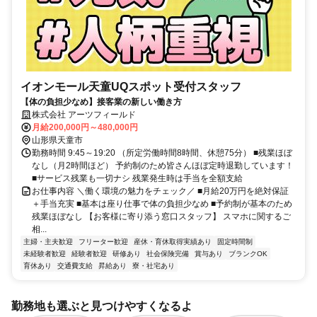
イオンモール天童UQスポット受付スタッフ
【体の負担少なめ】接客業の新しい働き方
株式会社 アーツフィールド
月給200,000円～480,000円
山形県天童市
勤務時間 9:45～19:20 （所定労働時間8時間、休憩75分） ■残業ほぼ
なし（月2時間ほど） 予約制のため皆さんほぼ定時退勤しています！
■サービス残業も一切ナシ 残業発生時は手当を全額支給
お仕事内容 ＼働く環境の魅力をチェック／ ■月給20万円を絶対保証
＋手当充実 ■基本は座り仕事で体の負担少なめ ■予約制が基本のため
残業ほぼなし 【お客様に寄り添う窓口スタッフ】 スマホに関するご
相...
主婦・主夫歓迎
フリーター歓迎
産休・育休取得実績あり
固定時間制
未経験者歓迎
経験者歓迎
研修あり
社会保険完備
賞与あり
ブランクOK
育休あり
交通費支給
昇給あり
寮・社宅あり
勤務地も選ぶと見つけやすくなるよ