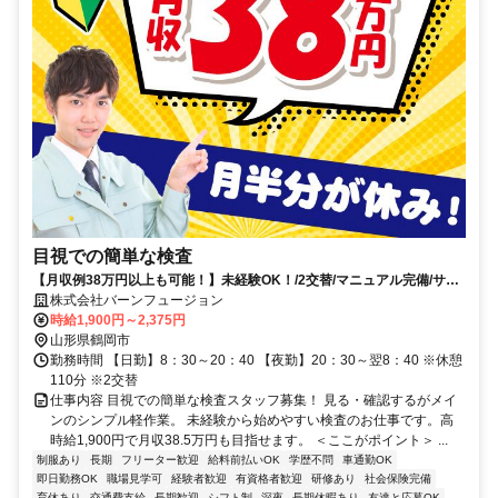
目視での簡単な検査
【月収例38万円以上も可能！】未経験OK！/2交替/マニュアル完備/サポ
ート体制充実/日払いOK
株式会社バーンフュージョン
時給1,900円～2,375円
山形県鶴岡市
勤務時間 【日勤】8：30～20：40 【夜勤】20：30～翌8：40 ※休憩
110分 ※2交替
仕事内容 目視での簡単な検査スタッフ募集！ 見る・確認するがメイ
ンのシンプル軽作業。 未経験から始めやすい検査のお仕事です。高
時給1,900円で月収38.5万円も目指せます。 ＜ここがポイント＞ ...
制服あり
長期
フリーター歓迎
給料前払いOK
学歴不問
車通勤OK
即日勤務OK
職場見学可
経験者歓迎
有資格者歓迎
研修あり
社会保険完備
育休あり
交通費支給
長期歓迎
シフト制
深夜
長期休暇あり
友達と応募OK