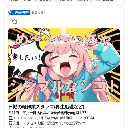
派遣社員
日勤の軽作業スタッフ(再生処理など)
月18万～可／土日祝休み／昼食代無料/ymg131-77
エヌエス・テック株式会社(高擶駅周辺エリアの工場)
交通・アクセス 地図は周辺エリアの主要駅です。