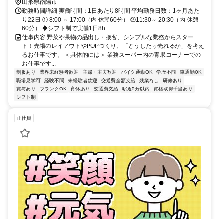
山形県南陽市
勤務時間詳細 実働時間：1日あたり8時間 平均勤務日数：1ヶ月あた
り22日 ① 8:00 ～ 17:00（内 休憩60分） ②11:30～ 20:30（内 休憩
60分） ◆シフト制で実働1日8h ...
仕事内容 野菜や果物の品出し・接客、シンプルな業務からスター
ト！売場のレイアウトやPOPづくり、「どうしたら売れるか」を考え
るお仕事です。 ＜具体的には＞ 業務スーパー内の青果コーナーでの
お仕事です...
制服あり
業界未経験者歓迎
主婦・主夫歓迎
バイク通勤OK
学歴不問
車通勤OK
職場見学可
経験不問
未経験者歓迎
交通費全額支給
残業なし
研修あり
賞与あり
ブランクOK
育休あり
交通費支給
駅近5分以内
資格取得手当あり
シフト制
正社員