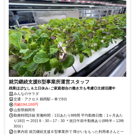
就労継続支援B型事業所運営スタッフ
残業ほぼなし＆土日休み♪ご家庭都合の働き方も考慮◎主婦活躍中
みんなのサラダ
交通・アクセス 鶴岡駅～車で8分
月給194,100円
山形県鶴岡市
勤務時間詳細 実働時間：1日あたり8時間 平均勤務日数：1ヶ月あた
り18日 〜 20日 8：30～17：30 ＊祝日午前中勤務あり(8時半～12時
30分）
仕事内容 就労継続支援Ｂ型事業所で 障がいをもった利用者さんと一