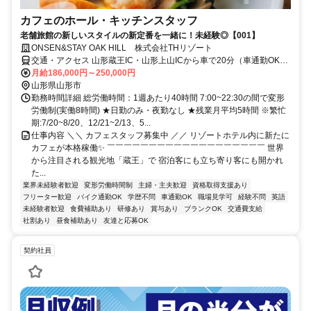
カフェのホール・キッチンスタッフ
老舗旅館の新しいスタイルの新定番を一緒に！未経験◎【001】
ONSEN&STAY OAK HILL 株式会社THリゾート
交通・アクセス 山形蔵王IC・山形上山ICから車で20分（車通勤OK・
寮完備）／蔵王温泉バスターミナル駅から徒歩10分
月給186,000円～250,000円
山形県山形市
勤務時間詳細 総労働時間：1週あたり40時間 7:00~22:30の間で変形
労働制(実働8時間) ★日勤のみ・夜勤なし ★残業月平均5時間 ※繁忙
期:7/20~8/20、12/21~2/13、5...
仕事内容 ＼＼ カフェスタッフ募集中 ／／ リゾートホテル内に新たに
カフェが本格稼働✨ ￣￣￣￣￣￣￣￣￣￣￣￣￣￣￣￣￣￣￣ 世界
から注目される観光地「蔵王」で 宿泊客にも立ち寄り客にも開かれ
た...
業界未経験者歓迎
変形労働時間制
主婦・主夫歓迎
資格取得支援あり
フリーター歓迎
バイク通勤OK
学歴不問
車通勤OK
職場見学可
経験不問
英語
未経験者歓迎
食費補助あり
研修あり
賞与あり
ブランクOK
交通費支給
社割あり
昼食補助あり
友達と応募OK
契約社員