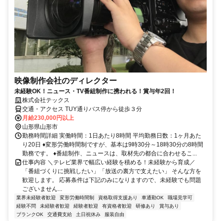
映像制作会社のディレクター
未経験OK！ニュース・TV番組制作に携われる！賞与年2回！
株式会社テックス
交通・アクセス TUY通りバス停から徒歩３分
月給230,000円以上
山形県山形市
勤務時間詳細 実働時間：1日あたり8時間 平均勤務日数：1ヶ月あた
り20日 ♦変形労働時間制ですが、基本は9時30分～18時30分の8時間
勤務です。 ♦番組制作、ニュースは、取材先の都合に合わせるこ...
仕事内容 ＼テレビ業界で幅広い経験を積める！未経験から育成／
「番組づくりに挑戦したい」「放送の裏方で支えたい」 そんな方を
歓迎します。 応募条件は下記のみになりますので、未経験でも問題
ございません...
業界未経験者歓迎
変形労働時間制
資格取得支援あり
車通勤OK
職場見学可
経験不問
未経験者歓迎
経験者歓迎
有資格者歓迎
研修あり
賞与あり
ブランクOK
交通費支給
土日祝休み
服装自由