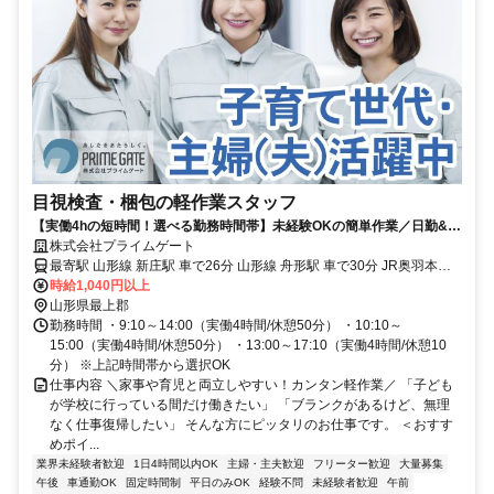
目視検査・梱包の軽作業スタッフ
【実働4hの短時間！選べる勤務時間帯】未経験OKの簡単作業／日勤&土
日祝休み／子育て世代活躍中
株式会社プライムゲート
最寄駅 山形線 新庄駅 車で26分 山形線 舟形駅 車で30分 JR奥羽本線
(新庄～青森) 真室川駅 車で30分 奥の細道最上川ライン 升形駅 車で
時給1,040円以上
14分
山形県最上郡
勤務時間 ・9:10～14:00（実働4時間/休憩50分） ・10:10～
15:00（実働4時間/休憩50分） ・13:00～17:10（実働4時間/休憩10
分） ※上記時間帯から選択OK
仕事内容 ＼家事や育児と両立しやすい！カンタン軽作業／ 「子ども
が学校に行っている間だけ働きたい」 「ブランクがあるけど、無理
なく仕事復帰したい」 そんな方にピッタリのお仕事です。 ＜おすす
めポイ...
業界未経験者歓迎
1日4時間以内OK
主婦・主夫歓迎
フリーター歓迎
大量募集
午後
車通勤OK
固定時間制
平日のみOK
経験不問
未経験者歓迎
午前