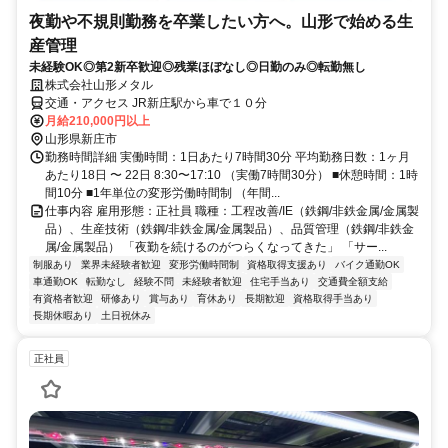
夜勤や不規則勤務を卒業したい方へ。山形で始める生
産管理
未経験OK◎第2新卒歓迎◎残業ほぼなし◎日勤のみ◎転勤無し
株式会社山形メタル
交通・アクセス JR新庄駅から車で１０分
月給210,000円以上
山形県新庄市
勤務時間詳細 実働時間：1日あたり7時間30分 平均勤務日数：1ヶ月
あたり18日 〜 22日 8:30〜17:10 （実働7時間30分） ■休憩時間：1時
間10分 ■1年単位の変形労働時間制 （年間...
仕事内容 雇用形態：正社員 職種：工程改善/IE（鉄鋼/非鉄金属/金属製
品）、生産技術（鉄鋼/非鉄金属/金属製品）、品質管理（鉄鋼/非鉄金
属/金属製品） 「夜勤を続けるのがつらくなってきた」 「サー...
制服あり
業界未経験者歓迎
変形労働時間制
資格取得支援あり
バイク通勤OK
車通勤OK
転勤なし
経験不問
未経験者歓迎
住宅手当あり
交通費全額支給
有資格者歓迎
研修あり
賞与あり
育休あり
長期歓迎
資格取得手当あり
長期休暇あり
土日祝休み
正社員