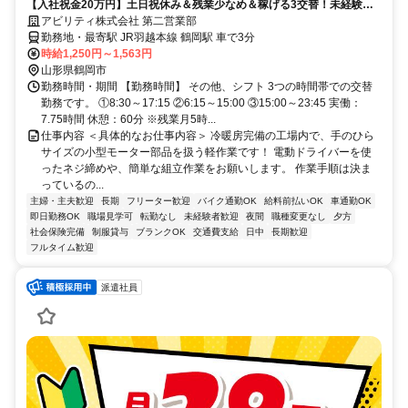
【入社祝金20万円】土日祝休み＆残業少なめ＆稼げる3交替！未経験
OK！冷暖房完備！力仕事ほぼなし！
アビリティ株式会社 第二営業部
勤務地・最寄駅 JR羽越本線 鶴岡駅 車で3分
時給1,250円～1,563円
山形県鶴岡市
勤務時間・期間 【勤務時間】 その他、シフト 3つの時間帯での交替
勤務です。 ①8:30～17:15 ②6:15～15:00 ③15:00～23:45 実働：
7.75時間 休憩：60分 ※残業月5時...
仕事内容 ＜具体的なお仕事内容＞ 冷暖房完備の工場内で、手のひら
サイズの小型モーター部品を扱う軽作業です！ 電動ドライバーを使
ったネジ締めや、簡単な組立作業をお願いします。 作業手順は決ま
っているの...
主婦・主夫歓迎
長期
フリーター歓迎
バイク通勤OK
給料前払いOK
車通勤OK
即日勤務OK
職場見学可
転勤なし
未経験者歓迎
夜間
職種変更なし
夕方
社会保険完備
制服貸与
ブランクOK
交通費支給
日中
長期歓迎
フルタイム歓迎
派遣社員