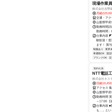
現場作業
株式会社吉野
月給220,0
交通・アク
山梨県甲府
勤務時間詳細
勤務時間：8:
仕事内容 
験歓迎！普
ます！ 賞与
制服あり
業界
車通勤OK
固定
ブランクOK
交
契約社員
NTT電話
株式会社キス
日給10,45
アクセス 
山梨県甲府
勤務時間 実
～17:00
仕事内容 
も…」とい