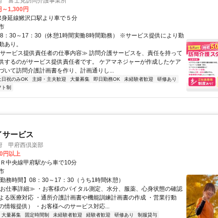
府 富士見訪問介護事業所
円～1,300円
JR身延線鰍沢口駅より車で５分
市
8：30～17：30（休憩1時間実働8時間勤務） ※サービス提供により勤
動あり。
≪サービス提供責任者の仕事内容≫ 訪問介護サービスを、責任を持って
供するのがサービス提供責任者です。 ケアマネジャーが作成したケア
づいて訪問介護計画書を作り、計画通りし...
土日祝のみOK
主婦・主夫歓迎
大量募集
即日勤務OK
未経験者歓迎
研修あり
フト制
イサービス
府 甲府西倶楽部
00円以上
ＪＲ中央線甲府駅から車で10分
市
勤務時間】08：30～17：30（うち1時間休憩）
≪お仕事詳細≫ ・お客様のバイタル測定、水分、服薬、心身状態の確認
よる医療対応 ・通所介護計画書や機能訓練計画書の作成 ・営業行動
の情報提供） ・お客様へのサービス対応...
大量募集
固定時間制
未経験者歓迎
経験者歓迎
研修あり
制服貸与