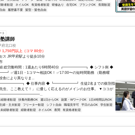
経験者歓迎
ネイルOK
有資格者歓迎
研修あり
在宅OK
ブランクOK
長期歓迎
自由
履歴書不要
髪型・髪色自由
ート
の塾講師
甲府北口校
 1,750円以上（コマ 80分）
セス JR甲府駅より徒歩10分
市
 総労働時間：1週あたり6時間40分 ┏━━━━━━┓ ◆ シフト例 ◆
━┛ ✅週1日・1コマ〜相談OK！ ✅17:00〜の短時間勤務 （勤務曜
舎により異なりま...
┏━━━━━━┓ ◆ 仕事内容 ◆ ┗━━━━━━┛ 生徒2名までの個別指
「先生、ここ教えて！」 に優しく応えるのがメインのお仕事。 ▼ココが
━━━━━━━━━━━...
未経験者歓迎
扶養内勤務OK
週1日からOK
副業・WワークOK
1日4時間以内OK
主婦・主夫歓迎
フリーター歓迎
シフト自由
職場見学可
平日のみOK
学生歓迎
未経験者歓迎
経験者歓迎
ネイルOK
夜間
有資格者歓迎