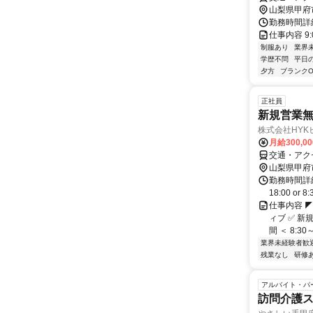
山梨県甲府
勤務時間詳細
仕事内容 9
制服あり
業界
学歴不問
平日
夕方
ブランクO
正社員
新規営業無
株式会社HYK
月給300,0
交通・アク
山梨県甲府
勤務時間詳細
18:00 o
仕事内容 
ィブ ✅ 新
間 ＜ 8:30～.
業界未経験者歓
残業なし
研修
アルバイト・パ
訪問介護