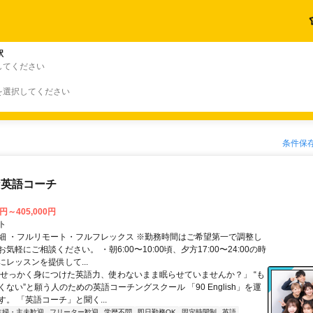
駅
してください
を選択してください
条件保
な英語コーチ
0円～405,000円
ト
細 ・フルリモート・フルフレックス ※勤務時間はご希望第一で調整し
気軽にご相談ください。 ・朝6:00〜10:00頃、夕方17:00〜24:00の時
レッスンを提供して...
「せっかく身につけた英語力、使わないまま眠らせていませんか？」 “も
ない”と願う人のための英語コーチングスクール 「90 English」を運
。 「英語コーチ」と聞く...
主婦・主夫歓迎
フリーター歓迎
学歴不問
即日勤務OK
固定時間制
英語