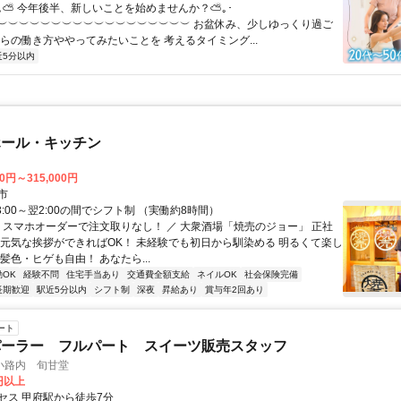
･｡⛅ 今年後半、新しいことを始めませんか？⛅｡･
︶︶︶︶︶︶︶︶︶︶︶︶︶︶︶︶︶︶ お盆休み、少しゆっくり過ご
からの働き方ややってみたいことを 考えるタイミング...
近5分以内
ホール・キッチン
00円～315,000円
市
3:00～翌2:00の間でシフト制 （実働約8時間）
＼ スマホオーダーで注文取りなし！ ／ 大衆酒場「焼売のジョー」 正社
 元気な挨拶ができればOK！ 未経験でも初日から馴染める 明るくて楽し
髪色・ヒゲも自由！ あなたら...
OK
経験不問
住宅手当あり
交通費全額支給
ネイルOK
社会保険完備
長期歓迎
駅近5分以内
シフト制
深夜
昇給あり
賞与年2回あり
ート
パーラー フルパート スイーツ販売スタッフ
小路内 旬甘堂
0円以上
セス 甲府駅から徒歩7分