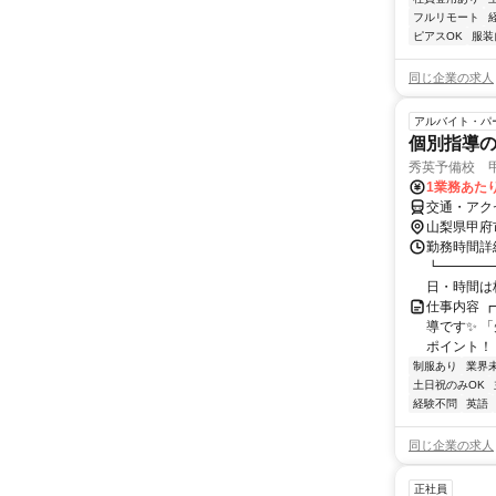
フルリモート
ピアスOK
服装
同じ企業の求人
アルバイト・パ
個別指導
秀英予備校 
1業務あたり
交通・アク
山梨県甲府
勤務時間詳細
┗━━━━━
日・時間は校
仕事内容 
導です✨ 
ポイント！ 
制服あり
業界
土日祝のみOK
経験不問
英語
同じ企業の求人
正社員