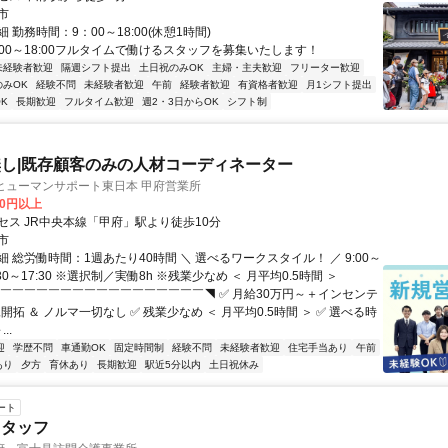
市
 勤務時間：9：00～18:00(休憩1時間)
:00～18:00フルタイムで働けるスタッフを募集いたします！
未経験者歓迎
隔週シフト提出
土日祝のみOK
主婦・主夫歓迎
フリーター歓迎
のみOK
経験不問
未経験者歓迎
午前
経験者歓迎
有資格者歓迎
月1シフト提出
K
長期歓迎
フルタイム歓迎
週2・3日からOK
シフト制
し|既存顧客のみの人材コーディネーター
ヒューマンサポート東日本 甲府営業所
00円以上
セス JR中央本線「甲府」駅より徒歩10分
市
 総労働時間：1週あたり40時間 ＼ 選べるワークスタイル！ ／ 9:00～
r 8:30～17:30 ※選択制／実働8h ※残業少なめ ＜ 月平均0.5時間 ＞
◤￣￣￣￣￣￣￣￣￣￣￣￣￣￣￣￣￣◥ ✅ 月給30万円～＋インセンテ
規開拓 ＆ ノルマ一切なし ✅ 残業少なめ ＜ 月平均0.5時間 ＞ ✅ 選べる時
..
迎
学歴不問
車通勤OK
固定時間制
経験不問
未経験者歓迎
住宅手当あり
午前
あり
夕方
育休あり
長期歓迎
駅近5分以内
土日祝休み
ート
スタッフ