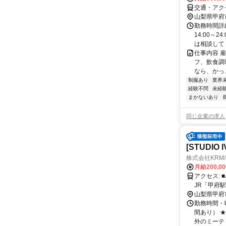
交通・アク
山梨県甲府
勤務時間詳細
14:00～
は相談してく
仕事内容 
フ、飲食調
なら、かっこ
制服あり
業界
経験不問
未経
まかないあり
同じ企業の求人
[STUD
株式会社KRM/S
月給200,0
アクセス: ■JR「甲府駅」より徒歩5分 ୨୧･･･････････････････････････････････୨୧
JR「甲府
らも通勤し
山梨県甲府
勤務時間・曜
間あり） 
外のミーティ