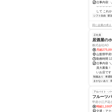
仕事内容: 
︶︶︶︶︶
して これ
シフト自由
駅
同じ企業の求人
正社員
居酒屋の
株式会社AO
月給275,0
山梨県甲府
勤務時間 1
仕事内容 
員大募集！
いお店です 
制服あり
車通勤
まかないあり
アルバイト・パ
フルーツ
甲府小江戸花
時給1,10
交通・アク