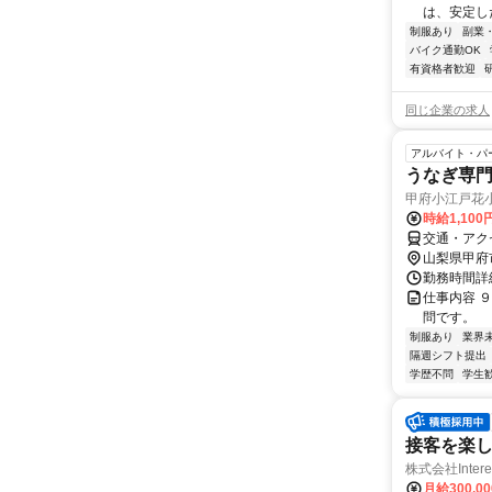
は、安定した
制服あり
副業
バイク通勤OK
有資格者歓迎
同じ企業の求人
アルバイト・パ
うなぎ専
甲府小江戸花
時給1,10
交通・アク
山梨県甲府
勤務時間詳
仕事内容 
問です。
制服あり
業界
隔週シフト提出
学歴不問
学生
接客を楽
株式会社Interes
月給300,0