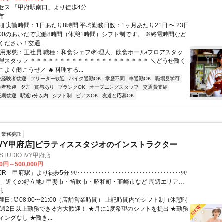
セス 「甲府駅南口」より徒歩4分
市
 実働時間：1日あたり8時間 平均勤務日数：1ヶ月あたり21日 〜 23日
24:00のあいだで実働8時間（休憩1時間）シフト制です。 ※終電時間など
ださい！交通...
雇用形態：正社員 職種：和食シェフ/料理人、飲食ホール/フロアスタッ
理スタッフ ＊＊＊＊＊＊＊＊＊＊＊＊＊＊＊＊＊＊＊＊ ＼どうせ働く
よく働こうぜ／ 🔥 料理する...
未経験者歓迎
フリーター歓迎
バイク通勤OK
学歴不問
車通勤OK
職場見学可
験者歓迎
夕方
賞与あり
ブランクOK
オープニングスタッフ
交通費支給
長期歓迎
駅近5分以内
シフト制
ピアスOK
友達と応募OK
業務委託
IO IVY甲府店]ピラティススタジオのインストラクター
TUDIO IVY甲府店
00円～500,000円
駅」近くの好立地♪ 甲斐市・笛吹市・昭和町・韮崎市など 周辺エリアか
やすい環境です◎
市
日: ⏰08:00〜21:00（店舗営業時間） 上記時間内でシフト制（休憩時
★週2日以上勤務できる方大歓迎！ ★月に1度希望のシフトを提出 ★勤務
ングなし ★働き...