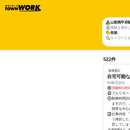
山梨県
甲府
職種を選択
長期
キーワード
522件
業務委託
在宅可能
90株式会社
月給60,00
フルリモー
勤務時間詳
ますので、お
間帯を中心に
仕事内容 
う挫折したく
営しています
社員登用あり