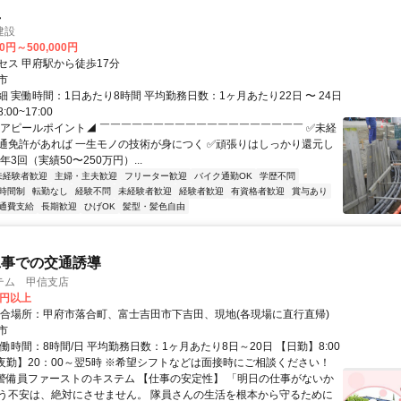
員
建設
00円～500,000円
セス 甲府駅から徒歩17分
市
 実働時間：1日あたり8時間 平均勤務日数：1ヶ月あたり22日 〜 24日
00~17:00
◤アピールポイント◢ ￣￣￣￣￣￣￣￣￣￣￣￣￣￣￣￣￣￣￣ ✅未経
通免許があれば 一生モノの技術が身につく ✅頑張りはしっかり還元し
年3回（実績50〜250万円）...
未経験者歓迎
主婦・主夫歓迎
フリーター歓迎
バイク通勤OK
学歴不問
時間制
転勤なし
経験不問
未経験者歓迎
経験者歓迎
有資格者歓迎
賞与あり
通費支給
長期歓迎
ひげOK
髪型・髪色自由
工事での交通誘導
テム 甲信支店
0円以上
集合場所：甲府市落合町、富士吉田市下吉田、現地(各現場に直行直帰)
市
働時間：8時間/日 平均勤務日数：1ヶ月あたり8日～20日 【日勤】8:00
 【夜勤】20：00～翌5時 ※希望シフトなどは面接時にご相談ください！
■警備員ファーストのキステム 【仕事の安定性】 「明日の仕事がないか
う不安は、絶対にさせません。 隊員さんの生活を根本から守るために