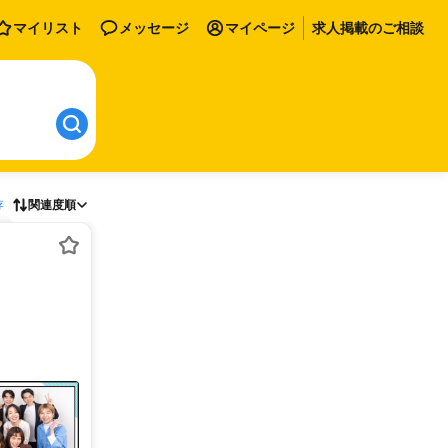
マイリスト
メッセージ
マイページ
求人掲載のご相談
存
関連度順