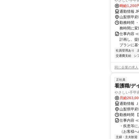
やさしい手甲
時給1,200
通勤情報 
山梨県甲府
勤務時間 ・
務時間に変
仕事内容 
計画し、提
プランに基
社員登用あり
交通費支給
シ
同じ企業の求人
正社員
看護職/デ
やさしい手甲
月給263,0
通勤情報 
山梨県甲府
勤務時間 【
仕事内容 
・疾患等に
（お客様へ
主婦・主夫歓迎