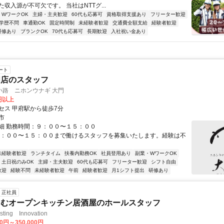
収入源が不可欠です。 当社はNTTグ...
・WワークOK
主婦・主夫歓迎
60代も応募可
資格取得支援あり
フリーター歓迎
学歴不問
車通勤OK
固定時間制
未経験者歓迎
交通費全額支給
経験者歓迎
研修あり
ブランクOK
70代も応募可
長期歓迎
入社祝い金あり
ート
門店のスタッフ
小路 ニホンウナギ 大門
0円以上
セス 甲府駅から徒歩7分
市
細 勤務時間：９：００〜１５：００
９：００〜１５：００まで働けるスタッフを募集いたします。経験は不
未経験者歓迎
ランチタイム
扶養内勤務OK
社員登用あり
副業・WワークOK
土日祝のみOK
主婦・主夫歓迎
60代も応募可
フリーター歓迎
シフト自由
歓迎
経験不問
未経験者歓迎
午前
経験者歓迎
月1シフト提出
研修あり
正社員
しむオープンキッチン居酒屋のホールスタッフ
ting Innovation
00円～350,000円