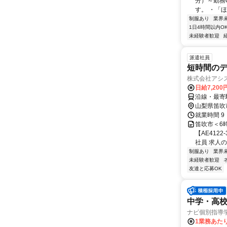
分）～勤務
す。 ・「ほ
制服あり
業界
1日4時間以内O
未経験者歓迎
派遣社員
短時間のデ
株式会社アシ
日給7,20
沿線・最寄
山梨県笛吹
就業時間 9
笛吹市＜6
【AE412
社員 求人の特
制服あり
業界
未経験者歓迎
友達と応募OK
中学・高
ナビ個別指導
1業務あたり 