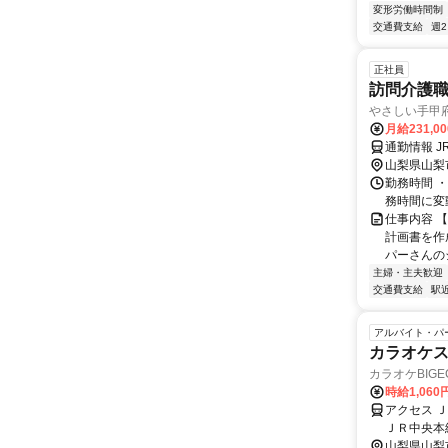
変形労働時間制
交通費支給
週
正社員
訪問介護
やさしい手甲
月給231,0
通勤情報 
山梨県山梨
勤務時間 ・
務時間に変
仕事内容 
計画書を作
パーさんの
主婦・主夫歓迎
交通費支給
駅
アルバイト・パ
カラオケ
カラオケBIG
時給1,060
アクセス 
ＪＲ中央本
山梨県山梨