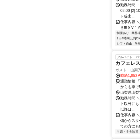
勤務時間 ・
02:00 [
ト提出...
仕事内容 ＼
き!!! (/´
制服あり
業界
1日4時間以内O
シフト自由
学
アルバイト・パ
カフェレ
ガスト 山梨
時給1,052
通勤情報 「山
からも車で5
山梨県山梨
勤務時間 ＼
ト以外にも、1
以降は...
仕事内容 
備からスタ
ての方にも
主婦・主夫歓迎