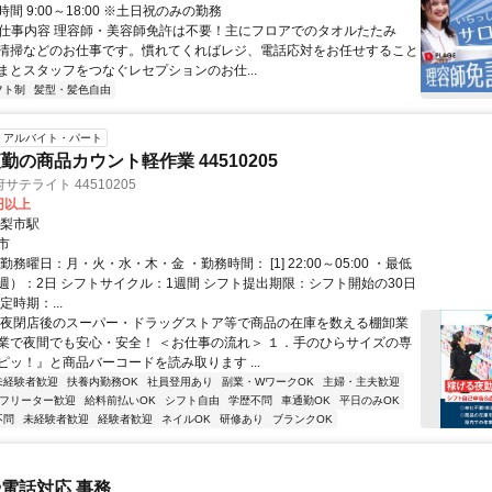
間 9:00～18:00 ※土日祝のみの勤務
● 仕事内容 理容師・美容師免許は不要！主にフロアでのタオルたたみ
清掃などのお仕事です。慣れてくればレジ、電話応対をお任せすること
まとスタッフをつなぐレセプションのお仕...
フト制
髪型・髪色自由
アルバイト・パート
勤の商品カウント軽作業 44510205
テライト 44510205
6円以上
山梨市駅
市
勤務曜日：月・火・水・木・金 ・勤務時間： [1] 22:00～05:00 ・最低
週）：2日 シフトサイクル：1週間 シフト提出期限：シフト開始の30日
定時期：...
深夜閉店後のスーパー・ドラッグストア等で商品の在庫を数える棚卸業
業で夜間でも安心・安全！ ＜お仕事の流れ＞ １．手のひらサイズの専
ピッ！』と商品バーコードを読み取ります ...
未経験者歓迎
扶養内勤務OK
社員登用あり
副業・WワークOK
主婦・主夫歓迎
フリーター歓迎
給料前払いOK
シフト自由
学歴不問
車通勤OK
平日のみOK
不問
未経験者歓迎
経験者歓迎
ネイルOK
研修あり
ブランクOK
電話対応 事務