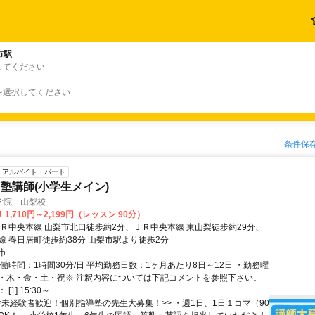
市駅
してください
を選択してください
条件保
アルバイト・パート
塾講師(小学生メイン)
学院 山梨校
1,710円～2,199円（レッスン 90分）
ＪＲ中央本線 山梨市北口徒歩約2分、ＪＲ中央本線 東山梨徒歩約29分、
線 春日居町徒歩約38分 山梨市駅より徒歩2分
市
働時間：1時間30分/日 平均勤務日数：1ヶ月あたり8日～12日 ・勤務曜
・木・金・土・祝※ 注釈内容については下記コメントを参照下さい。
1] 15:30～...
<<未経験者歓迎！個別指導塾の先生大募集！>> ・週1日、1日１コマ（90