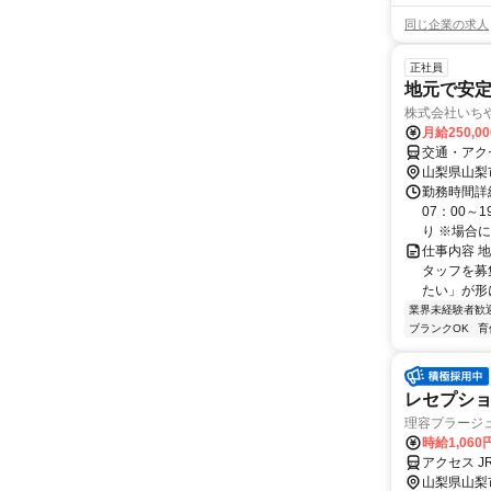
同じ企業の求人
正社員
地元で安定
株式会社いち
月給250,0
交通・アク
山梨県山梨
勤務時間詳細
07：00
り ※場合に
仕事内容 
タッフを募
たい」が形に
業界未経験者歓
ブランクOK
育
レセプシ
理容プラージ
時給1,060
アクセス J
山梨県山梨