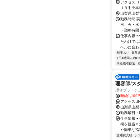
アクセス 
ＪＲ中央本
山梨県山梨
勤務時間 実
日：火・水
・勤務時間： [
仕事内容 
たわけでは
ベルに合わ
制服あり
業界
1日4時間以内O
未経験者歓迎
理容師/ス
理容プラージ
時給1,10
アクセス J
山梨県山梨
勤務曜日・時
仕事情報 
術を担当♬
や簡単な指
交通費支給
シ