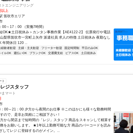
ストエンジニアリング
0円以上
駅 笛吹市エリア
市
：00～17：00 （実働7時間）
短OK★土日祝休み＞カンタン事務作業【AE4122-2】 伝票発行や電話
 山梨県笛吹市一宮町上矢作 派遣社員 求人の特徴 土日祝休み 夜勤なし
年間休日 120 ...
未経験者歓迎
主婦・主夫歓迎
フリーター歓迎
固定時間制
平日のみOK
ネイルOK
週払いOK
ブランクOK
交通費支給
ピアスOK
土日祝休み
ート
のレジスタッフ
やまマート
円
市
8：00～21：00 夕方から夜間のお仕事 ※このほかにも様々な勤務時間
ますので、是非お気軽にご相談下さい！
夕方から閉店まで短時間の「レジ」スタッフ 商品をスキャンして精算す
業務をお願いします。 ★1年以上勤務可能な方 商品のバーコードを読み
ざしてレジ に登録するのがメイン。...