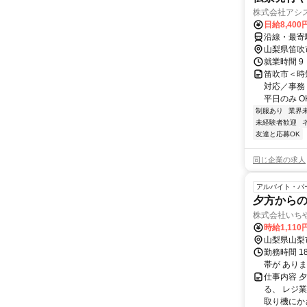
株式会社アシ
日給8,40
沿線・最寄
山梨県笛吹
就業時間 9
笛吹市＜時
対応／事務
平日のみ OK 
制服あり
業界
未経験者歓迎
友達と応募OK
同じ企業の求人
アルバイト・パ
夕方から
株式会社いち
時給1,110
山梨県山梨
勤務時間 1
帯が あり
仕事内容 
る、 レジ
取り機にか