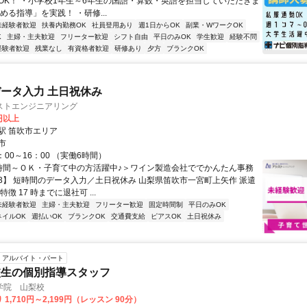
OK！ ・小学校1年生～6年生の国語・算数・英語を担当していただきま
める指導」を実践！ ・研修...
未経験者歓迎
扶養内勤務OK
社員登用あり
週1日からOK
副業・WワークOK
K
主婦・主夫歓迎
フリーター歓迎
シフト自由
平日のみOK
学生歓迎
経験不問
経験者歓迎
残業なし
有資格者歓迎
研修あり
夕方
ブランクOK
ータ入力 土日祝休み
ストエンジニアリング
0円以上
駅 笛吹市エリア
市
：00～16：00 （実働6時間）
時間～ＯＫ・子育て中の方活躍中♪＞ワイン製造会社ででかんたん事務
2-3】 短時間のデータ入力／土日祝休み 山梨県笛吹市一宮町上矢作 派遣
徴 17 時までに退社可 ...
未経験者歓迎
主婦・主夫歓迎
フリーター歓迎
固定時間制
平日のみOK
ネイルOK
週払いOK
ブランクOK
交通費支給
ピアスOK
土日祝休み
アルバイト・パート
校生の個別指導スタッフ
学院 山梨校
1,710円～2,199円（レッスン 90分）