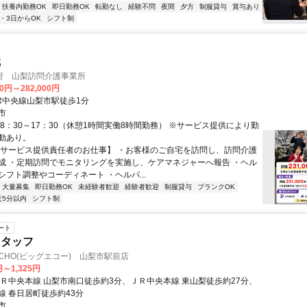
扶養内勤務OK
即日勤務OK
転勤なし
経験不問
夜間
夕方
制服貸与
賞与あり
2・3日からOK
シフト制
職
府 山梨訪問介護事業所
00円～282,000円
JR中央線山梨市駅徒歩1分
市
8：30～17：30（休憩1時間実働8時間勤務） ※サービス提供により勤
動あり。
【サービス提供責任者のお仕事】 ・お客様のご自宅を訪問し、訪問介護
成 ・定期訪問でモニタリングを実施し、ケアマネジャーへ報告 ・ヘル
シフト調整やコーディネート ・ヘルパ...
大量募集
即日勤務OK
未経験者歓迎
経験者歓迎
制服貸与
ブランクOK
近5分以内
シフト制
ート
スタッフ
ECHO(ビッグエコー) 山梨市駅前店
円～1,325円
ＪＲ中央本線 山梨市南口徒歩約3分、ＪＲ中央本線 東山梨徒歩約27分、
線 春日居町徒歩約43分
市