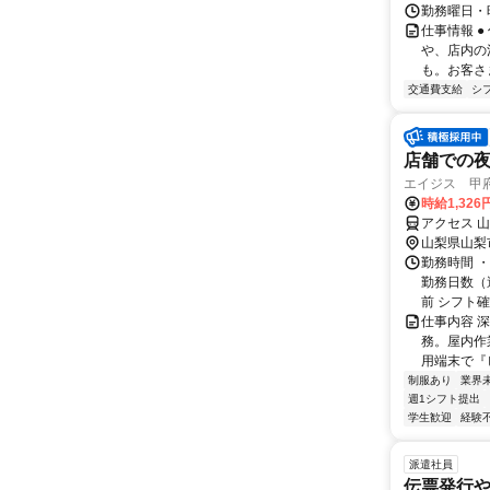
勤務曜日・時
仕事情報 
や、店内の
も。お客さ
交通費支給
シ
店舗での夜
エイジス 甲府サ
時給1,32
アクセス 
山梨県山梨
勤務時間 ・
勤務日数（
前 シフト確
仕事内容 
務。屋内作
用端末で『
制服あり
業界
週1シフト提出
学生歓迎
経験
派遣社員
伝票発行や