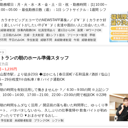
勤務曜日：月・火・水・木・金・土・日・祝 ・勤務時間： [1] 10:00～
2] 10:00～05:00 ・最低勤務日数（週）：1日 シフトサイクル：1週間 シフ
 カラオケビッグエコーでのNEWSTAFF募集♪ ／ (/´∀｀)/｛ カラオケ好
∀｀)/｛ 楽しいバイトがしたい!!! (/´∀｀)/｛ 友達や面白い人に出会いたい!!!...
未経験者歓迎
扶養内勤務OK
社員登用あり
週1日からOK
副業・WワークOK
K
土日祝のみOK
主婦・主夫歓迎
週1シフト提出
フリーター歓迎
早朝
歴不問
平日のみOK
学生歓迎
経験不問
未経験者歓迎
午前
経験者歓迎
ート
ストランの朝のホール準備スタッフ
万力店
円～1,235円
梨市駅」より徒歩23分 ◆ほかにも [ 春日居町 / 石和温泉 / 酒折 / 塩山 ]
～29分程度!!※自転車 / 車 / バイク通勤OK
市
朝の時間を有効活用して働きませんか ？／ 6:30～9:00の間 ※上記シフ
0:00～14:00、17:00～21:00、22:00～23:00の間で相談OK ※22時
＼朝の時間をムダなく活用 ／ 開店前の落ち着いた時間帯に、ゆっくり準
ート。 バタバタしないから、久しぶりの仕事復帰や 飲食バイトが初め
ぴったりです◎ ▼おまかせするおし...
学生歓迎
未経験者歓迎
ブランクOK
シフト制