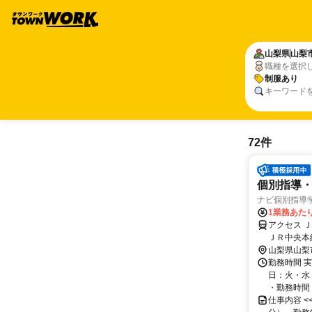
山梨県
山梨
職種を選択
制服あり
キーワード
72件
個別指導・
ナビ個別指導
1業務あたり 
アクセス 
ＪＲ中央本
山梨県山梨
勤務時間 実
日：火・水
・勤務時間： [
仕事内容 