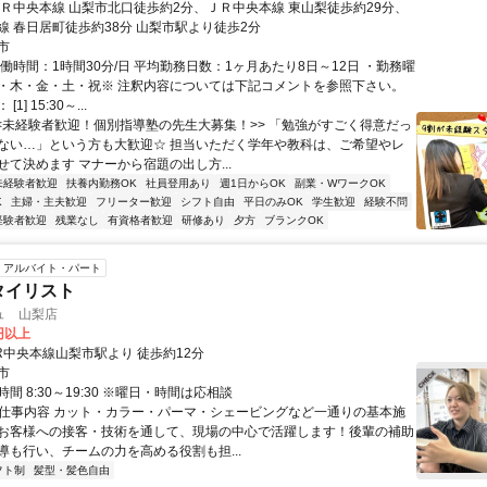
ＪＲ中央本線 山梨市北口徒歩約2分、ＪＲ中央本線 東山梨徒歩約29分、
線 春日居町徒歩約38分 山梨市駅より徒歩2分
市
働時間：1時間30分/日 平均勤務日数：1ヶ月あたり8日～12日 ・勤務曜
・木・金・土・祝※ 注釈内容については下記コメントを参照下さい。
1] 15:30～...
<<未経験者歓迎！個別指導塾の先生大募集！>> 「勉強がすごく得意だっ
ない…」という方も大歓迎☆ 担当いただく学年や教科は、ご希望やレ
せて決めます マナーから宿題の出し方...
未経験者歓迎
扶養内勤務OK
社員登用あり
週1日からOK
副業・WワークOK
K
主婦・主夫歓迎
フリーター歓迎
シフト自由
平日のみOK
学生歓迎
経験不問
経験者歓迎
残業なし
有資格者歓迎
研修あり
夕方
ブランクOK
アルバイト・パート
タイリスト
ュ 山梨店
0円以上
R中央本線山梨市駅より 徒歩約12分
市
間 8:30～19:30 ※曜日・時間は応相談
● 仕事内容 カット・カラー・パーマ・シェービングなど一通りの基本施
お客様への接客・技術を通して、現場の中心で活躍します！後輩の補助
導も行い、チームの力を高める役割も担...
フト制
髪型・髪色自由