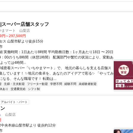
|スーパー店舗スタッフ
やまマート 山梨店
00円～297,500円
セス 山梨市駅より徒歩15分
市
 実働時間：1日あたり8時間 平均勤務日数：1ヶ月あたり18日 〜 20日
～19：00のうち8時間（休憩1時間） 配属部門や繁忙の状況により、変動あ
よっては4時間...
地域密着スーパー「いちやまマート」で、 地元の暮らしを支える店舗ス
集しています！ ✨地元の食卓を、あなたのアイデアで彩る✨ 「やってみ
なる、そんな職場です！ 転勤は...
迎
主婦・主夫歓迎
フリーター歓迎
学歴不問
経験不問
未経験者歓迎
休あり
交通費支給
シフト制
アルバイト・パート
ョン
ュ 山梨店
円
R中央本線山梨市駅より 徒歩約12分
市