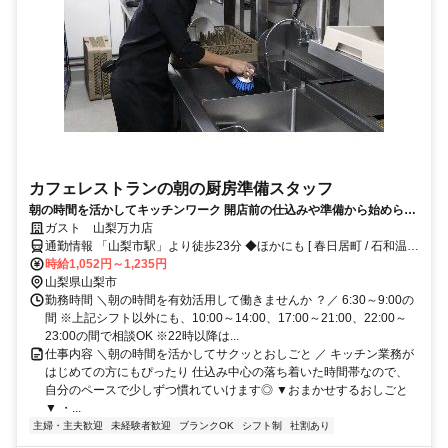
カフェレストランの朝の厨房準備スタッフ
朝の時間を活かしてキッチンワーク 開店前の仕込みや準備から始められ
るので未経験でも安心 週1日・短時間～OK、交通費支給や食事補助など
ガスト 山梨万力店
待遇も充実◎
通勤情報 「山梨市駅」より徒歩23分 ◆ほかにも [ 春日居町 / 石和温泉
/ 酒折 / 塩山 ] からも車で5～29分程度!!※自転車 / 車 / バイク通勤OK
時給1,052円～1,235円
山梨県山梨市
勤務時間 ＼朝の時間を有効活用して働きませんか ？／ 6:30～9:00の
間 ※上記シフト以外にも、10:00～14:00、17:00～21:00、22:00～
23:00の間で相談OK ※22時以降は...
仕事内容 ＼朝の時間を活かしてサクッとおしごと ／ キッチン業務が
はじめての方にもぴったり 仕込み中心の落ち着いた時間帯なので、
自分のペースで少しずつ慣れていけます◎ ▼おまかせするおしごと
▼ ・...
主婦・主夫歓迎
未経験者歓迎
ブランクOK
シフト制
社割あり