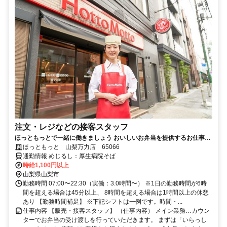
注文・レジなどの接客スタッフ
ほっともっとで一緒に働きましょう おいしいお弁当を提供するお仕事で
す
ほっともっと 山梨万力店 65066
通勤情報 めじるし：厚生病院そば
時給1,100円以上
山梨県山梨市
勤務時間 07:00〜22:30（実働：3.0時間〜） ※1日の勤務時間が6時
間を超える場合は45分以上、 8時間を超える場合は1時間以上の休憩
あり 【勤務時間補足】 ※下記シフトは一例です。時間・...
仕事内容 【販売・接客スタッフ】 （仕事内容） メイン業務…カウン
ターでお弁当の受け渡しを行っていただきます。 まずは「いらっし