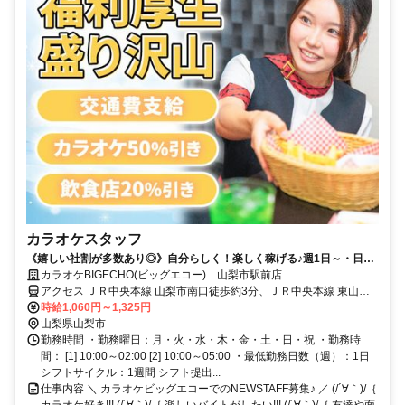
カラオケスタッフ
《嬉しい社割が多数あり◎》自分らしく！楽しく稼げる♪週1日～・日払
いOK！
カラオケBIGECHO(ビッグエコー) 山梨市駅前店
アクセス ＪＲ中央本線 山梨市南口徒歩約3分、ＪＲ中央本線 東山梨
徒歩約27分、ＪＲ中央本線 春日居町徒歩約43分
時給1,060円～1,325円
山梨県山梨市
勤務時間 ・勤務曜日：月・火・水・木・金・土・日・祝 ・勤務時
間： [1] 10:00～02:00 [2] 10:00～05:00 ・最低勤務日数（週）：1日
シフトサイクル：1週間 シフト提出...
仕事内容 ＼ カラオケビッグエコーでのNEWSTAFF募集♪ ／ (/´∀｀)/｛
カラオケ好き!!! (/´∀｀)/｛ 楽しいバイトがしたい!!! (/´∀｀)/｛ 友達や面