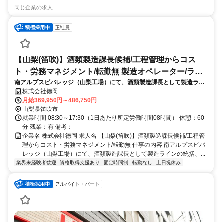
同じ企業の求人
正社員
【山梨(笛吹)】酒類製造課長候補/工程管理からコス
ト・労務マネジメント/転勤無 製造オペレーター/ライ
南アルプスビバレッジ（山梨工場）にて、酒類製造課長として製造ライ
ンマネージャー(食品/飲料/たばこ)
ンの統括、生産・数値管理、メンバーの労務管理等のマネジメント全般
株式会社徳岡
を主導いただきます。
月給369,950円～486,750円
山梨県笛吹市
就業時間 08:30～17:30（1日あたり所定労働時間08時間） 休憩：60
分 残業：有 備考：
企業名 株式会社徳岡 求人名 【山梨(笛吹)】酒類製造課長候補/工程管
理からコスト・労務マネジメント/転勤無 仕事の内容 南アルプスビバ
レッジ（山梨工場）にて、酒類製造課長として製造ラインの統括、...
業界未経験者歓迎
資格取得支援あり
固定時間制
転勤なし
土日祝休み
アルバイト・パート