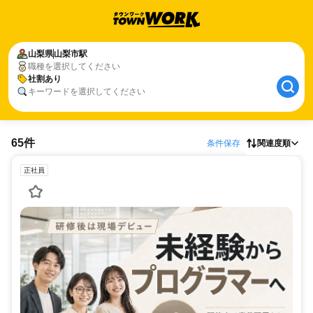
山梨県
山梨市駅
職種を選択してください
社割あり
キーワードを選択してください
65件
条件保存
関連度順
正社員