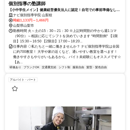
個別指導の塾講師
【小中学生メイン】健康経営優良法人に認定！自宅での事前準備なしで
学業と両立OK◎
ナビ個別指導学院 山梨校
時給1,133円～1,466円
山梨県山梨市
勤務時間 火～土の15：30～21：30 ※上記時間割の中から週1コマ
（90分）～相談に応じてシフトを決めていきます *時間割例* 【1限
目】15:30～16:50 【2限目】17:00～18:20...
仕事内容 ◇私たちと一緒に働きませんか？ ナビ個別指導学院は全国
に約700教室！ 大学や家の近くなど、通いやすい教室を選べます！
働きやすさもやりがいもあるから、バイト未経験にもオススメです☆
【あ...
研修あり
ブランクOK
交通費支給
シフト制
服装自由
髪型・髪色自由
アルバイト・パート