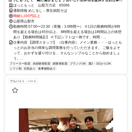
す
ほっともっと 山梨万力店 65066
通勤情報 めじるし：厚生病院そば
時給1,100円以上
山梨県山梨市
勤務時間 07:00〜22:30（実働：3.0時間〜） ※1日の勤務時間が6時
間を超える場合は45分以上、 8時間を超える場合は1時間以上の休憩
あり 【勤務時間補足】 ※下記シフトは一例です。時間・...
仕事内容 【調理スタッフ】 （仕事内容） メイン業務・・・ほっとも
っとのお弁当の簡単な調理業務を行っていただきます。 ご飯をよそ
って、おかずを盛り付ける… そんなシンプルなことから始めましょ
う。...
フリーター歓迎
未経験者歓迎
経験者歓迎
ブランクOK
週2・3日からOK
シフト制
社割あり
食事補助あり
アルバイト・パート