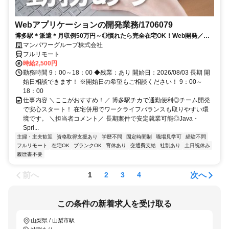
Webアプリケーションの開発業務/1706079
博多駅＊派遣＊月収例50万円～◎慣れたら完全在宅OK！Web開発／
Java／在宅勤務あり／開始日：即日
マンパワーグループ株式会社
フルリモート
時給2,500円
勤務時間 9：00～18：00 ◆残業：あり 開始日：2026/08/03 長期 開
始日相談できます！ ※開始日の希望もご相談ください！ 9：00～
18：00
仕事内容 ＼ここがおすすめ！／ 博多駅チカで通勤便利◎チーム開発
で安心スタート！ 在宅併用でワークライフバランスも取りやすい環
境です。 ＼担当者コメント／ 長期案件で安定就業可能◎Java・
Spri...
主婦・主夫歓迎
資格取得支援あり
学歴不問
固定時間制
職場見学可
経験不問
フルリモート
在宅OK
ブランクOK
育休あり
交通費支給
社割あり
土日祝休み
履歴書不要
前へ
次へ
1
2
3
4
この条件の新着求人を受け取る
山梨県 / 山梨市駅