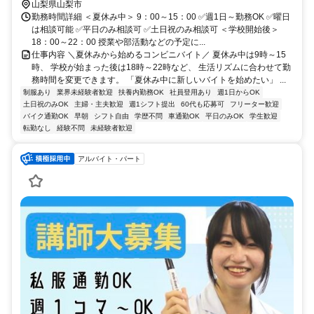
山梨県山梨市
勤務時間詳細 ＜夏休み中＞ 9：00～15：00 ✅週1日～勤務OK ✅曜日
は相談可能 ✅平日のみ相談可 ✅土日祝のみ相談可 ＜学校開始後＞
18：00～22：00 授業や部活動などの予定に...
仕事内容 ＼夏休みから始めるコンビニバイト／ 夏休み中は9時～15
時、 学校が始まった後は18時～22時など、 生活リズムに合わせて勤
務時間を変更できます。 「夏休み中に新しいバイトを始めたい」 ...
制服あり
業界未経験者歓迎
扶養内勤務OK
社員登用あり
週1日からOK
土日祝のみOK
主婦・主夫歓迎
週1シフト提出
60代も応募可
フリーター歓迎
バイク通勤OK
早朝
シフト自由
学歴不問
車通勤OK
平日のみOK
学生歓迎
転勤なし
経験不問
未経験者歓迎
アルバイト・パート