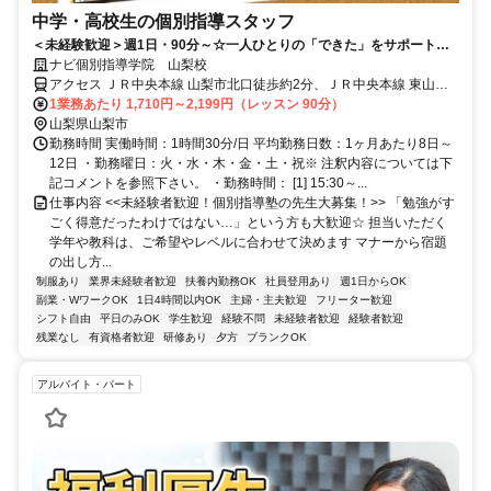
中学・高校生の個別指導スタッフ
＜未経験歓迎＞週1日・90分～☆一人ひとりの「できた」をサポートす
るお仕事！
ナビ個別指導学院 山梨校
アクセス ＪＲ中央本線 山梨市北口徒歩約2分、ＪＲ中央本線 東山梨
徒歩約29分、ＪＲ中央本線 春日居町徒歩約38分 山梨市駅より徒歩2
1業務あたり 1,710円～2,199円（レッスン 90分）
分
山梨県山梨市
勤務時間 実働時間：1時間30分/日 平均勤務日数：1ヶ月あたり8日～
12日 ・勤務曜日：火・水・木・金・土・祝※ 注釈内容については下
記コメントを参照下さい。 ・勤務時間： [1] 15:30～...
仕事内容 <<未経験者歓迎！個別指導塾の先生大募集！>> 「勉強がす
ごく得意だったわけではない…」という方も大歓迎☆ 担当いただく
学年や教科は、ご希望やレベルに合わせて決めます マナーから宿題
の出し方...
制服あり
業界未経験者歓迎
扶養内勤務OK
社員登用あり
週1日からOK
副業・WワークOK
1日4時間以内OK
主婦・主夫歓迎
フリーター歓迎
シフト自由
平日のみOK
学生歓迎
経験不問
未経験者歓迎
経験者歓迎
残業なし
有資格者歓迎
研修あり
夕方
ブランクOK
アルバイト・パート