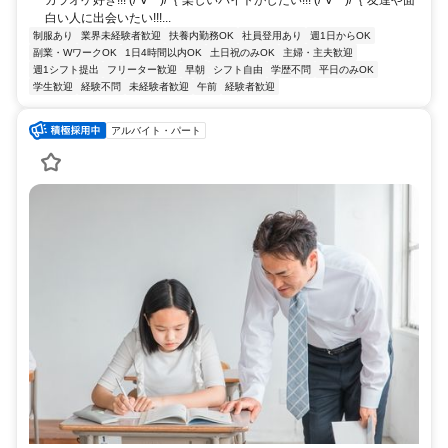
白い人に出会いたい!!!...
制服あり
業界未経験者歓迎
扶養内勤務OK
社員登用あり
週1日からOK
副業・WワークOK
1日4時間以内OK
土日祝のみOK
主婦・主夫歓迎
週1シフト提出
フリーター歓迎
早朝
シフト自由
学歴不問
平日のみOK
学生歓迎
経験不問
未経験者歓迎
午前
経験者歓迎
アルバイト・パート