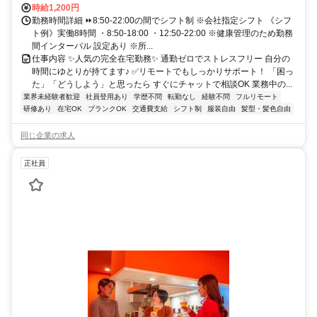
時給1,200円
勤務時間詳細 ⏩8:50-22:00の間でシフト制 ※会社指定シフト 《シフ
ト例》実働8時間 ・8:50-18:00 ・12:50-22:00 ※健康管理のため勤務
間インターバル 設定あり ※所...
仕事内容 ✨人気の完全在宅勤務✨ 通勤ゼロでストレスフリー 自分の
時間にゆとりが持てます♪ ✅リモートでもしっかりサポート！ 「困っ
た」「どうしよう」と思ったら すぐにチャットで相談OK 業務中の...
業界未経験者歓迎
社員登用あり
学歴不問
転勤なし
経験不問
フルリモート
研修あり
在宅OK
ブランクOK
交通費支給
シフト制
服装自由
髪型・髪色自由
同じ企業の求人
正社員