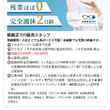
眼鏡店での販売スタッフ
実績重視！入社すぐでも高ボーナス可能！未経験でも充実の研修サポー
ト。希望勤務地かなえます！
メガネスーパー /山梨市下石森
アクセス ＪＲ中央本線 山梨市南口徒歩約18分、ＪＲ中央本線 東山梨
徒歩約32分、ＪＲ中央本線 春日居町徒歩約40分
月給215,000円～320,000円
山梨県山梨市
勤務時間 総労働時間：1ヶ月あたり170時間 9:00～19:00 交代制/1日
の実働時間 8時間00分 *※完全週休2日制のシフト制* ※店舗により多
少変動有
仕事内容 【仕事内容】 ＼＼未経験でも安心♪業界大手で安定の職場！
／／ メガネ・コンタクト専門店での接客・販売をお任せします★ ■完
全週休2日制でワークライフバランス充実！ ■残業ほぼナシ♪定時退
社...
業界未経験者歓迎
主婦・主夫歓迎
フリーター歓迎
経験不問
未経験者歓迎
経験者歓迎
残業なし
研修あり
賞与あり
ブランクOK
交通費支給
シフト制
社割あり