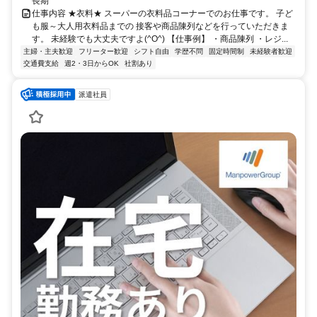
長期
仕事内容 ★衣料★ スーパーの衣料品コーナーでのお仕事です。 子ど
も服～大人用衣料品までの 接客や商品陳列などを行っていただきま
す。 未経験でも大丈夫ですよ(^O^) 【仕事例】 ・商品陳列 ・レジ...
主婦・主夫歓迎
フリーター歓迎
シフト自由
学歴不問
固定時間制
未経験者歓迎
交通費支給
週2・3日からOK
社割あり
派遣社員