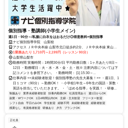
個別指導・塾講師(小学生メイン)
週1日・90分～/私服に白衣をはおるだけ◎得意教科×個別指導
ナビ個別指導学院 山梨校
アクセス ＪＲ中央本線 山梨市北口徒歩約2分、ＪＲ中央本線 東山梨
徒歩約29分、ＪＲ中央本線 春日居町徒歩約38分 山梨市駅より徒歩2
1業務あたり 1,710円～2,199円（レッスン 90分）
分
山梨県山梨市
勤務時間 実働時間：1時間30分/日 平均勤務日数：1ヶ月あたり8日～
12日 ・勤務曜日：火・水・木・金・土・祝※ 注釈内容については下
記コメントを参照下さい。 ・勤務時間： [1] 15:30～...
仕事内容 <<未経験者歓迎！個別指導塾の先生大募集！>> ・週1日、1
日１コマ（90分）～勤務OK！ ・小学校1年生～6年生の国語・算数・
英語を担当していただきます。 ・「ほめる指導」を実践！ ・研修...
制服あり
業界未経験者歓迎
扶養内勤務OK
社員登用あり
週1日からOK
副業・WワークOK
1日4時間以内OK
主婦・主夫歓迎
フリーター歓迎
シフト自由
平日のみOK
学生歓迎
経験不問
未経験者歓迎
経験者歓迎
残業なし
有資格者歓迎
研修あり
夕方
ブランクOK
正社員