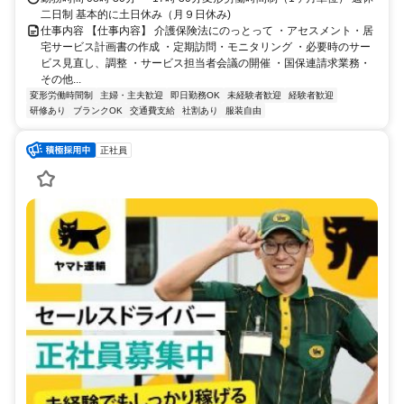
二日制 基本的に土日休み（月９日休み)
仕事内容 【仕事内容】 介護保険法にのっとって ・アセスメント・居
宅サービス計画書の作成 ・定期訪問・モニタリング ・必要時のサー
ビス見直し、調整 ・サービス担当者会議の開催 ・国保連請求業務・
その他...
変形労働時間制
主婦・主夫歓迎
即日勤務OK
未経験者歓迎
経験者歓迎
研修あり
ブランクOK
交通費支給
社割あり
服装自由
正社員