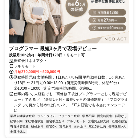
プログラマー 最短3ヶ月で現場デビュー
残業月10h以内・年間休日128日・リモート可
株式会社ネオアクト
フルリモート
月給270,000円～520,000円
勤務時間詳細 実働時間：1日あたり8時間 平均勤務日数：1ヶ月あた
り18日 〜 21日 ①9:00~18:00（所定労働時間8時間、休憩60分）
②10:00～19:00（所定労働時間8時間、休憩6...
仕事内容 ＼ 未経験でも「研修修了後はプログラマーとして現場デビ
ュー」できる ／ （最短1ヶ月～最長6ヶ月の研修制度） 「プログラミ
ングって何から始めればいい？」 「IT未経験でも本当にエンジニア
に...
業界未経験者歓迎
ランチタイム
フリーター歓迎
学歴不問
固定時間制
転勤なし
経験不問
未経験者歓迎
住宅手当あり
フルリモート
交通費全額支給
経験者歓迎
有資格者歓迎
研修あり
在宅OK
賞与あり
育休あり
駅近5分以内
長期休暇あり
土日祝休み