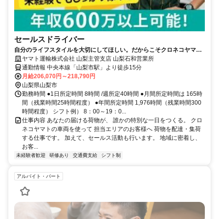
セールスドライバー
自分のライフスタイルを大切にしてほしい。だからこそクロネコヤマト
は収入も休日も充実
ヤマト運輸株式会社 山梨主管支店 山梨石和営業所
通勤情報 中央本線「山梨市駅」より徒歩15分
月給206,070円～218,790円
山梨県山梨市
勤務時間 ●1日所定時間 8時間 /週所定40時間 ●月間所定時間は 165時
間（残業時間25時間程度） ●年間所定時間 1,976時間（残業時間300
時間程度） シフト例） 8：00～19：0...
仕事内容 あなたの届ける荷物が、 誰かの特別な一日をつくる。 クロ
ネコヤマトの車両を使って 担当エリアのお客様へ 荷物を配達・集荷
する仕事です。 加えて、セールス活動も行います。 地域に密着し、
お客...
未経験者歓迎
研修あり
交通費支給
シフト制
アルバイト・パート