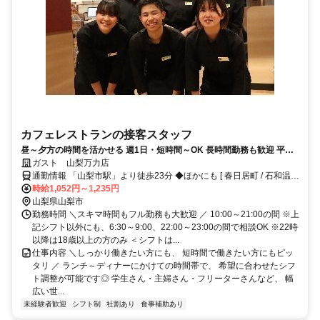
カフェレストランの接客スタッフ
昼～夕方の時間を活かせる 週1日・短時間～OK 長時間勤務も歓迎 平日
だけ・土日だけもOK◎交通費支給や食事補助など待遇充実で、未経験で
ガスト 山梨万力店
も安心スタート
通勤情報 「山梨市駅」より徒歩23分 ◆ほかにも [ 春日居町 / 石和温泉
/ 酒折 / 塩山 ] からも車で5～29分程度!!※自転車 / 車 / バイク通勤OK
時給1,052円～1,235円
山梨県山梨市
勤務時間 ＼スキマ時間もフル勤務も大歓迎 ／ 10:00～21:00の間 ※上
記シフト以外にも、6:30～9:00、22:00～23:00の間で相談OK ※22時
以降は18歳以上の方のみ ＜シフトは...
仕事内容 ＼しっかり働きたい方にも、 短時間で働きたい方にもピッ
タリ ／ ランチ～ディナーにかけての時間帯で、 希望に合わせたシフ
ト調整が可能です◎ 学生さん・主婦さん・フリーターさんなど、 幅
広い世...
未経験者歓迎
シフト制
社割あり
食事補助あり