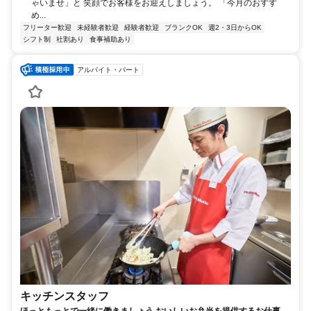
ゃいませ」と 笑顔でお客様をお迎えしましょう。 「今月のおすす
め...
フリーター歓迎
未経験者歓迎
経験者歓迎
ブランクOK
週2・3日からOK
シフト制
社割あり
食事補助あり
アルバイト・パート
キッチンスタッフ
ほっともっとで一緒に働きましょう おいしいお弁当を提供するお仕事で