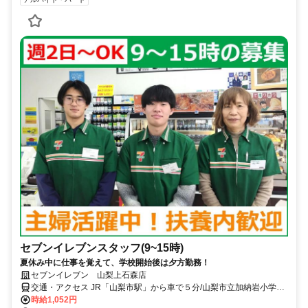
セブンイレブンスタッフ(9~15時)
夏休み中に仕事を覚えて、学校開始後は夕方勤務！
セブンイレブン 山梨上石森店
交通・アクセス JR「山梨市駅」から車で５分/山梨市立加納岩小学校
で車１分
時給1,052円