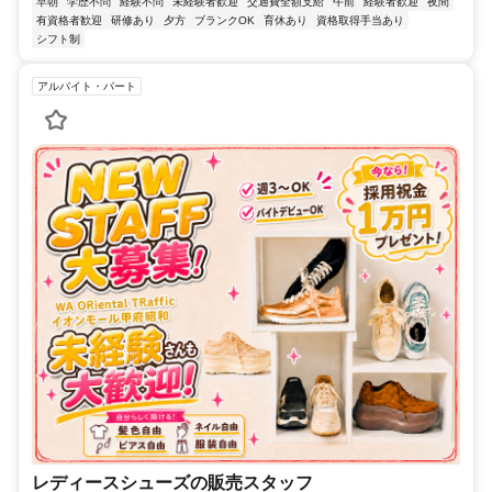
早朝
学歴不問
経験不問
未経験者歓迎
交通費全額支給
午前
経験者歓迎
夜間
有資格者歓迎
研修あり
夕方
ブランクOK
育休あり
資格取得手当あり
シフト制
アルバイト・パート
レディースシューズの販売スタッフ