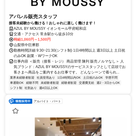
アパレル販売スタッフ
接客未経験から働ける！おしゃれに楽しく働けます！
AZUL BY MOUSSY イオンモール甲府昭和店
交通・アクセス 常永駅から徒歩10分
時給1,060円～1,500円
山梨県中巨摩郡
勤務時間詳細 9:30~21:30(シフト制) 1日4時間以上 週3日以上 土日祝
のみOK 副業・WワークOK
仕事内容 ＜販売（接客・レジ） 商品管理 陳列 販売ノルマなし＞ 人
気ブランド：AZUL BY MOUSSYのサービススタッフとして店頭でお
客さまへ商品をご案内するお仕事です。 どんなシーンで着られ...
業界未経験者歓迎
社員登用あり
1日4時間以内OK
土日祝のみOK
学歴不問
車通勤OK
経験不問
未経験者歓迎
経験者歓迎
交通費支給
週2・3日からOK
シフト制
社割あり
週4日以上OK
アルバイト・パート