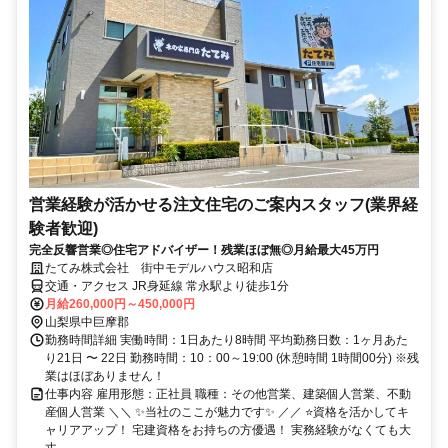
営業経験が活かせる注文住宅のご案内スタッフ(業界経
験者歓迎)
完全反響営業◎住宅アドバイザー！残業ほぼ無◎月給最大45万円
たてみ株式会社 街中モデルハウス昭和店
交通・アクセス JR身延線 常永駅より徒歩1分
月給260,000円～450,000円
山梨県中巨摩郡
勤務時間詳細 実働時間：1日あたり8時間 平均勤務日数：1ヶ月あた
り21日 〜 22日 勤務時間：10：00～19:00 (休憩時間 1時間00分) ※残
業はほぼありません！
仕事内容 雇用形態：正社員 職種：その他営業、建築個人営業、不動
産個人営業 ＼＼ ✨当社のここが魅力です✨ ／／ ⭐資格を活かしてキ
ャリアアップ！ 宅建資格をお持ちの方優遇！ 実務経験がなくても大