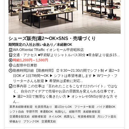
シューズ販売|週2〜OK×SNS・売場づくり
期間限定の入社お祝い金あり／未経験OK
WA ORiental TRaffic イオンモール甲府昭和店
交通・アクセス ■甲府駅よりシャトルバス30分 ■常永駅より徒歩15分
■甲府昭和ICから車で7分
時給1,200円～1,500円
山梨県中巨摩郡
勤務時間詳細 【勤務時間】 ⏰ 9:30〜21:30の間でシフト制 ✔ 週2〜3
日OK ✔ 1日7時間〜OK ▶ シフトは希望考慮します ▶ Wワーク・フ
リーターさんも歓迎 ▶ 希望休は柔軟に対応...
仕事内容 この仕事は「言われたことをこなすだけのバイト」ではな
く、 自分のアイデアで売場やお店の雰囲気を変えられる仕事です。
▶ 週2〜3日で無理なく働きたい方 ▶ オシャレやSNSが好きな方 そ
ん...
業界未経験者歓迎
社員登用あり
週1日からOK
フリーター歓迎
バイク通勤OK
シフト自由
学歴不問
車通勤OK
転勤なし
経験不問
未経験者歓迎
交通費全額支給
経験者歓迎
ネイルOK
残業なし
有資格者歓迎
月1シフト提出
研修あり
ブランクOK
交通費支給