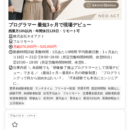
プログラマー 最短3ヶ月で現場デビュー
残業月10h以内・年間休日128日・リモート可
株式会社ネオアクト
フルリモート
月給270,000円～520,000円
勤務時間詳細 実働時間：1日あたり8時間 平均勤務日数：1ヶ月あた
り18日 〜 21日 ①9:00~18:00（所定労働時間8時間、休憩60分）
②10:00～19:00（所定労働時間8時間、休憩6...
仕事内容 ＼ 未経験でも「研修修了後はプログラマーとして現場デビ
ュー」できる ／ （最短1ヶ月～最長6ヶ月の研修制度） 「プログラミ
ングって何から始めればいい？」 「IT未経験でも本当にエンジニア
に...
業界未経験者歓迎
ランチタイム
フリーター歓迎
学歴不問
固定時間制
転勤なし
経験不問
未経験者歓迎
住宅手当あり
フルリモート
交通費全額支給
経験者歓迎
有資格者歓迎
研修あり
在宅OK
賞与あり
育休あり
駅近5分以内
長期休暇あり
土日祝休み
アルバイト・パート