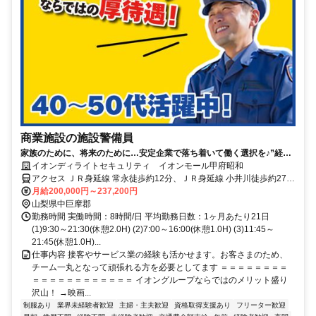
商業施設の施設警備員
家族のために、将来のために…安定企業で落ち着いて働く選択を♪”経験
ゼロからの正社員デビュー”を応援します！
イオンディライトセキュリティ イオンモール甲府昭和
アクセス ＪＲ身延線 常永徒歩約12分、ＪＲ身延線 小井川徒歩約27
分、ＪＲ身延線 国母徒歩約36分
月給200,000円～237,200円
山梨県中巨摩郡
勤務時間 実働時間：8時間/日 平均勤務日数：1ヶ月あたり21日
(1)9:30～21:30(休憩2.0H) (2)7:00～16:00(休憩1.0H) (3)11:45～
21:45(休憩1.0H)...
仕事内容 接客やサービス業の経験も活かせます。お客さまのため、
チーム一丸となって頑張れる方を必要としてます ＝＝＝＝＝＝＝＝
＝＝＝＝＝＝＝＝＝＝＝＝ イオングループならではのメリット盛り
沢山！ →映画...
制服あり
業界未経験者歓迎
主婦・主夫歓迎
資格取得支援あり
フリーター歓迎