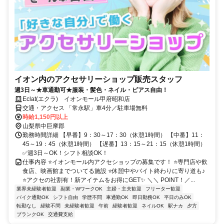
イオン内のアクセサリーショップ販売スタッフ
週3日～★車通勤可★服装・髪色・ネイル・ピアス自由！
Eclat(エクラ) イオンモール甲府昭和店
交通・アクセス 「常永駅」車4分／駐車場無料
時給1,150円以上
山梨県中巨摩郡
勤務時間詳細 【早番】9：30～17：30（休憩1時間） 【中番】11：
45～19：45（休憩1時間） 【遅番】13：15～21：15（休憩1時間）
✅週3日～OK！シフト相談OK！
仕事内容 ⭐イオンモール内アクセショップの募集です！ ⭐専門店や飲
食店、映画館までついてる施設 ⭐休憩中やバイト終わりに寄り道も♪
⭐アクセの社割有！新アイテムをお得にGET✨ ＼＼ POINT！／...
業界未経験者歓迎
副業・WワークOK
主婦・主夫歓迎
フリーター歓迎
バイク通勤OK
シフト自由
学歴不問
車通勤OK
即日勤務OK
平日のみOK
転勤なし
経験不問
未経験者歓迎
午前
経験者歓迎
ネイルOK
駅ナカ
夕方
ブランクOK
交通費支給