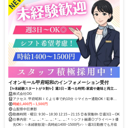
イオンモール甲府昭和のインフォメーション受付
【✨未経験スタートが９割✨】週3日～選べる時間♪家庭や趣味と両立で
きる受付のお仕事☘高時給1400～1500円✊
株式会社OG
アクセス: 甲府昭和ＩＣより車で約10分 ☆マイカー通勤OK！駐車場
完備♪
時給1,400円～1,500円
山梨県中巨摩郡
勤務時間・曜日: 9:30～18:30 12:15～21:15 ⏰各実働8h ⏰週3日～OK
仕事内容: ＊:.｡. .｡.:＊:.｡. .｡.:＊:.｡. .｡.:＊ ✨シフト融通◎プライベート優
先OK✨ ✨未経験歓迎✨高時給1400~1500円♪✨ ✨週3日勤務でも月収