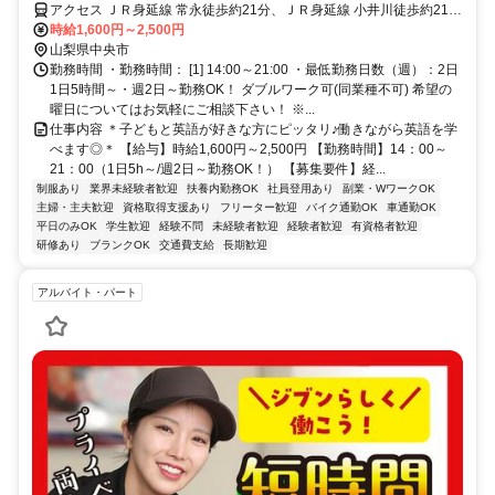
アクセス ＪＲ身延線 常永徒歩約21分、ＪＲ身延線 小井川徒歩約21
分、ＪＲ身延線 東花輪徒歩約36分 JR身延線「常永駅」より車5分 ／
時給1,600円～2,500円
近隣教室への勤務も応相談 ※屋内禁煙
山梨県中央市
勤務時間 ・勤務時間： [1] 14:00～21:00 ・最低勤務日数（週）：2日
1日5時間～・週2日～勤務OK！ ダブルワーク可(同業種不可) 希望の
曜日についてはお気軽にご相談下さい！ ※...
仕事内容 ＊子どもと英語が好きな方にピッタリ♪働きながら英語を学
べます◎＊ 【給与】時給1,600円～2,500円 【勤務時間】14：00～
21：00（1日5h～/週2日～勤務OK！） 【募集要件】経...
制服あり
業界未経験者歓迎
扶養内勤務OK
社員登用あり
副業・WワークOK
主婦・主夫歓迎
資格取得支援あり
フリーター歓迎
バイク通勤OK
車通勤OK
平日のみOK
学生歓迎
経験不問
未経験者歓迎
経験者歓迎
有資格者歓迎
研修あり
ブランクOK
交通費支給
長期歓迎
アルバイト・パート