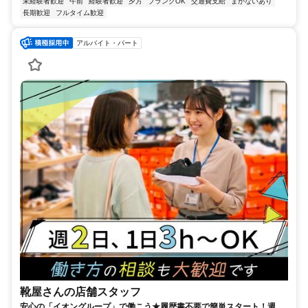
未経験者歓迎
午前
経験者歓迎
夕方
ブランクOK
交通費支給
まかないあり
長期歓迎
フルタイム歓迎
アルバイト・パート
靴屋さんの店舗スタッフ
安心の「イオングループ」で働こう★履歴書不要で簡単スタート！週2