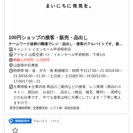
100円ショップの接客・販売・品出し
チームワーク抜群の職場でレジ・品出し・接客のアルバイトです。接客
スキルが身に付くお仕事♪
キャンドゥ イオンモール甲府昭和店
アクセス 山梨交通バス「イオンモール甲府昭和」下車1分
時給1,259円～1,309円
山梨県中巨摩郡
時間帯 朝、昼、夕方・夜 勤務曜日・時間 平日17:00～21:30/18:00～
21:30/16:00～21:30 ＜土日祝＞ 土日祝9:30～16:00/12:00～
17:00/17:00～21...
仕事情報 ● 仕事内容 商品のご案内などの接客、レジ業務（商品のス
キャン、袋詰め、 お会計）、品出し（検品、補充、陳列）、清掃な
どのお仕事です 。中でも接客は特に大事にしています！丁寧に教え
ますので...
変形労働時間制
交通費支給
シフト制
高校生歓迎
アルバイト・パート