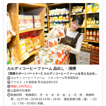
カルディコーヒーファーム 品出し・清掃
【業務サポートパートナー】カルディコーヒーファームを支えるお仕事
★短時間勤務もOKです◎
カルディコーヒーファーム イオンモール甲府昭和店
アクセス ＪＲ身延線 常永徒歩約12分
時給1,100円以上
山梨県中巨摩郡
勤務時間 ・勤務曜日：月・火・水・木・金・土・日・祝 ・勤務時
間： [1] 07:00～10:00 [2] 13:00～18:00 ・最低勤務日数（週）：1日
［1］7:00～10:00の 実働...