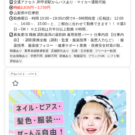
交通アクセス JR甲府駅からバスあり・マイカー通勤可能
時給2,635円～3,730円
山梨県中巨摩郡
勤務曜日・時間 10:00～19:00の間で4～6時間程度（応相談） 12:00
～、14:00～、15:00～と、ご都合に合わせて勤務できます！！ ※週3
日～OK！ ※土日祝は月半分以上勤務 ※時間...
募集要項 職種 調剤薬局の薬剤師 雇用形態 パート 仕事内容 【仕事内
容】 ・調剤業務全般（調剤・監査・服薬指導・薬歴入力など） ・服
薬指導、服薬後フォロー ・健康サポート業務 ・医療安全対策の取...
制服あり
業界未経験者歓迎
店舗割引あり
主婦・主夫歓迎
フリーター歓迎
社会保険あり
学歴不問
経験不問
研修あり
制服貸与
ブランクOK
シフト制
昇給あり
アルバイト・パート