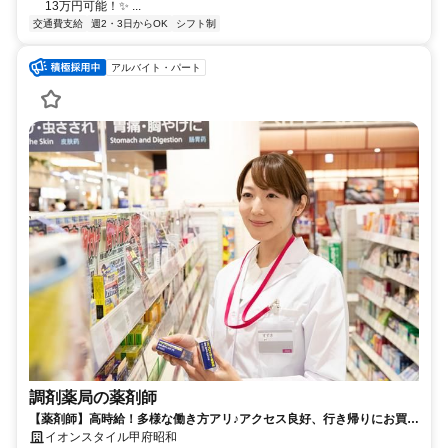
13万円可能！✨ ...
交通費支給
週2・3日からOK
シフト制
アルバイト・パート
調剤薬局の薬剤師
【薬剤師】高時給！多様な働き方アリ♪アクセス良好、行き帰りにお買い
物OK！イオン薬局で働きませんか？
イオンスタイル甲府昭和