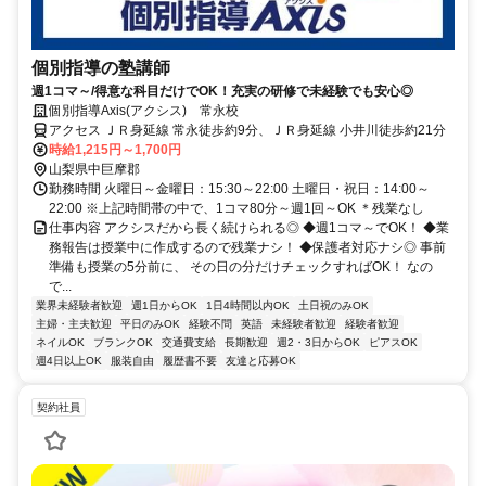
個別指導の塾講師
週1コマ～/得意な科目だけでOK！充実の研修で未経験でも安心◎
個別指導Axis(アクシス) 常永校
アクセス ＪＲ身延線 常永徒歩約9分、ＪＲ身延線 小井川徒歩約21分
時給1,215円～1,700円
山梨県中巨摩郡
勤務時間 火曜日～金曜日：15:30～22:00 土曜日・祝日：14:00～
22:00 ※上記時間帯の中で、1コマ80分～週1回～OK ＊残業なし
仕事内容 アクシスだから長く続けられる◎ ◆週1コマ～でOK！ ◆業
務報告は授業中に作成するので残業ナシ！ ◆保護者対応ナシ◎ 事前
準備も授業の5分前に、 その日の分だけチェックすればOK！ なの
で...
業界未経験者歓迎
週1日からOK
1日4時間以内OK
土日祝のみOK
主婦・主夫歓迎
平日のみOK
経験不問
英語
未経験者歓迎
経験者歓迎
ネイルOK
ブランクOK
交通費支給
長期歓迎
週2・3日からOK
ピアスOK
週4日以上OK
服装自由
履歴書不要
友達と応募OK
契約社員