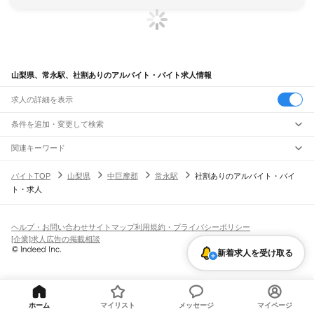
山梨県、常永駅、社割ありのアルバイト・バイト求人情報
求人の詳細を表示
条件を追加・変更して検索
市区町村を追加・変更
関連キーワード
完全在宅ワーク 全国
シール貼り 在宅
現在地周辺
ガチャガチャ
犬カフェ
山梨県
駅を追加・変更
バイトTOP
山梨県
中巨摩郡
常永駅
社割ありのアルバイト・バイ
山梨県
すべて
ト・求人
甲府市
富士吉田市
都留市
山梨市
大月市
韮崎市
南アルプス市
北杜市
甲斐市
職種を追加・変更
JR中央本線(東京～塩尻)
笛吹市
上野原市
甲州市
中央市
西八代郡
南巨摩郡
中巨摩郡
南都留郡
北都留郡
上野原駅
四方津駅
梁川駅
鳥沢駅
猿橋駅
大月駅
初狩駅
笹子駅
甲斐大和駅
飲食・フードサービス
特徴を追加・変更
勝沼ぶどう郷駅
塩山駅
東山梨駅
山梨市駅
春日居町駅
石和温泉駅
酒折駅
甲府駅
飲食・フードサービス
すべて
ヘルプ・お問い合わせ
サイトマップ
利用規約・プライバシーポリシー
竜王駅
塩崎駅
韮崎駅
新府駅
穴山駅
日野春駅
長坂駅
小淵沢駅
ホールスタッフ
キッチンスタッフ
皿洗い・洗い場
精肉・鮮魚加工
給食調理
人気
[企業]求人広告の掲載相談
雇用形態を追加・変更
パン屋（ベーカリー）
フードカウンター販売員
バー（BAR）・バーテンダー
日払いOK
高校生歓迎
学生歓迎
深夜の仕事
髪型・髪色自由
ひげOK
ネイルOK
小海線
新着求人を受け取る
飲食店補助（開店・閉店準備）
飲食店（店長・マネージャー）
ピアスOK
アルバイト・パート
履歴書不要
オープニングスタッフ
留学生・外国人活躍中
小淵沢駅
甲斐小泉駅
甲斐大泉駅
清里駅
都道府県を変更
営業・販売
勤務期間
正社員
JR身延線
営業・販売
すべて
短期
契約社員
単発・1日OK
長期
期間限定（春夏冬休み等）
十島駅
井出駅
寄畑駅
内船駅
甲斐大島駅
身延駅
塩之沢駅
波高島駅
下部温泉駅
営業
テレフォンアポインター（テレアポ）
ルートセールス
コンビニ
シフト
派遣社員
甲斐常葉駅
市ノ瀬駅
久那土駅
甲斐岩間駅
落居駅
鰍沢口駅
市川大門駅
市川本町駅
フードカウンター販売員
アパレル
家電量販店・携帯販売（携帯ショップ）
ホーム
マイリスト
メッセージ
マイページ
土日祝のみOK
業務委託
平日のみOK
週1日からOK
週2・3日からOK
週4日以上OK