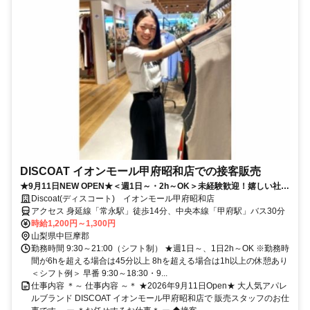
DISCOAT イオンモール甲府昭和店での接客販売
★9月11日NEW OPEN★＜週1日～・2h～OK＞未経験歓迎！嬉しい社割
あり◎アパレル大手パルグループ
Discoat(ディスコート) イオンモール甲府昭和店
アクセス 身延線「常永駅」徒歩14分、中央本線「甲府駅」バス30分
時給1,200円～1,300円
山梨県中巨摩郡
勤務時間 9:30～21:00（シフト制） ★週1日～、1日2h～OK ※勤務時
間が6hを超える場合は45分以上 8hを超える場合は1h以上の休憩あり
＜シフト例＞ 早番 9:30～18:30・9...
仕事内容 ＊～ 仕事内容 ～＊ ★2026年9月11日Open★ 大人気アパレ
ルブランド DISCOAT イオンモール甲府昭和店で 販売スタッフのお仕