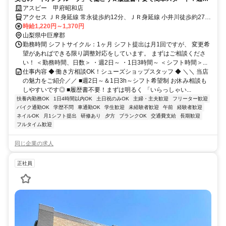
日～＆1日3h～ライフスタイルに合わせて無理なく勤務OK
アスビー 甲府昭和店
アクセス ＪＲ身延線 常永徒歩約12分、ＪＲ身延線 小井川徒歩約27
分、ＪＲ身延線 国母徒歩約36分 「常永」駅から徒歩15分
時給1,220円～1,370円
山梨県中巨摩郡
勤務時間 シフトサイクル：1ヶ月 シフト提出は月1回ですが、 変更希
望があればできる限り調整対応をしています。 まずはご相談くださ
い！ ＜勤務時間、日数＞ ・週2日～ ・1日3時間～ ＜シフト時間＞...
仕事内容 ◆ 働き方相談OK！シューズショップスタッフ ◆ ＼＼ 当店
の魅力をご紹介／／ ■週2日～＆1日3h～シフト希望制 お休み相談も
しやすいです◎ ■履歴書不要！まずは明るく 「いらっしゃい...
扶養内勤務OK
1日4時間以内OK
土日祝のみOK
主婦・主夫歓迎
フリーター歓迎
バイク通勤OK
学歴不問
車通勤OK
学生歓迎
未経験者歓迎
午前
経験者歓迎
ネイルOK
月1シフト提出
研修あり
夕方
ブランクOK
交通費支給
長期歓迎
フルタイム歓迎
同じ企業の求人
正社員