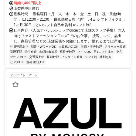
JR身延線「常永駅」より徒歩15分、JR「甲府駅」より直通バス30分
時給1,400円以上
山梨県中巨摩郡
勤務時間 ・勤務曜日：月・火・水・木・金・土・日・祝 ・勤務時
間： [1] 12:30～21:30 ・最低勤務日数（週）：4日 シフトサイクル：
1ヶ月 30日ごとのシフト自己申告制 ●シフト制/...
仕事内容 《人気アパレルショップcocaにて店舗スタッフ募集》 大人
向けファストファッション "coca" でのお仕事。 接客、レジ、品出
し、商品管理などの 店舗業務をお願いします。 慣れるまでは洋服...
社員登用あり
副業・WワークOK
土日祝のみOK
主婦・主夫歓迎
フリーター歓迎
学歴不問
学生歓迎
未経験者歓迎
経験者歓迎
ネイルOK
月1シフト提出
夕方
ブランクOK
交通費支給
長期歓迎
フルタイム歓迎
シフト制
社割あり
ピアスOK
週4日以上OK
アルバイト・パート