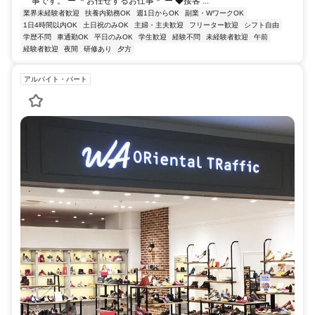
事です。 ー ＊お任せするお仕事＊ ー ◆接客 ...
業界未経験者歓迎
扶養内勤務OK
週1日からOK
副業・WワークOK
1日4時間以内OK
土日祝のみOK
主婦・主夫歓迎
フリーター歓迎
シフト自由
学歴不問
車通勤OK
平日のみOK
学生歓迎
経験不問
未経験者歓迎
午前
経験者歓迎
夜間
研修あり
夕方
アルバイト・パート