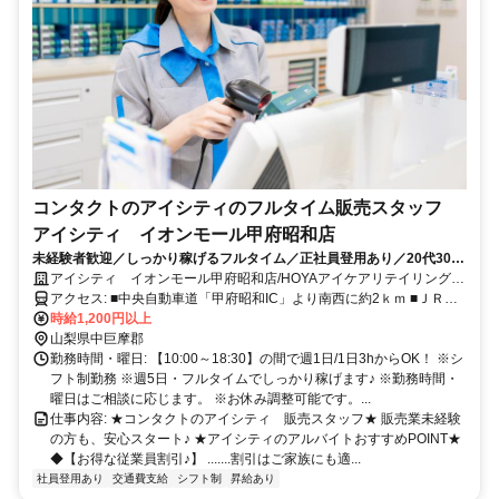
コンタクトのアイシティのフルタイム販売スタッフ
アイシティ イオンモール甲府昭和店
未経験者歓迎／しっかり稼げるフルタイム／正社員登用あり／20代30代
40代中心に活躍中／従業員割引あり ／昇給あり（年2回）
アイシティ イオンモール甲府昭和店/HOYAアイケアリテイリング合
同会社
アクセス: ■中央自動車道「甲府昭和IC」より南西に約2ｋｍ ■ＪＲ身
延線「常永駅」より徒歩約10分 ■ＪＲ甲府駅南口2番バス乗り場より
時給1,200円以上
シャトルバス運行 バス停留所：甲府駅⇒ダイタビル前⇒宝１丁目⇒
山梨県中巨摩郡
飯田3丁目⇒甲府西高校⇒甲府昭和高校入口⇒イオンモール甲府昭和
勤務時間・曜日: 【10:00～18:30】の間で週1日/1日3hからOK！ ※シ
■アイシティへの最寄入口はレストラン街近く「ほたる西入口（B-
フト制勤務 ※週5日・フルタイムでしっかり稼げます♪ ※勤務時間・
2）」となります
曜日はご相談に応じます。 ※お休み調整可能です。...
仕事内容: ★コンタクトのアイシティ 販売スタッフ★ 販売業未経験
の⽅も、安心スタート♪ ★アイシティのアルバイトおすすめPOINT★
◆【お得な従業員割引♪】 .......割引はご家族にも適...
社員登用あり
交通費支給
シフト制
昇給あり