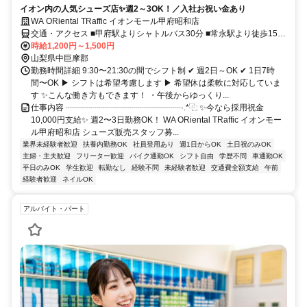
イオン内の人気シューズ店✨週2～3OK！／入社お祝い金あり
WA ORiental TRaffic イオンモール甲府昭和店
交通・アクセス ■甲府駅よりシャトルバス30分 ■常永駅より徒歩15分
■甲府昭和ICから車で7分
時給1,200円～1,500円
山梨県中巨摩郡
勤務時間詳細 9:30〜21:30の間でシフト制 ✔ 週2日～OK ✔ 1日7時
間〜OK ▶ シフトは希望考慮します ▶ 希望休は柔軟に対応していま
す ✨こんな働き方もできます！ ・午後からゆっくり...
仕事内容 ┈┈┈┈┈┈┈┈┈┈┈┈┈┈·.*⿻ ✨今なら採用祝金
10,000円支給✨ 週2〜3日勤務OK！ WA ORiental TRaffic イオンモー
ル甲府昭和店 シューズ販売スタッフ募...
業界未経験者歓迎
扶養内勤務OK
社員登用あり
週1日からOK
土日祝のみOK
主婦・主夫歓迎
フリーター歓迎
バイク通勤OK
シフト自由
学歴不問
車通勤OK
平日のみOK
学生歓迎
転勤なし
経験不問
未経験者歓迎
交通費全額支給
午前
経験者歓迎
ネイルOK
アルバイト・パート