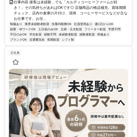
仕事内容 接客は未経験…でも「カルディコーヒーファームが好
き！」その気持ちがあればOKです◎ 店舗商品の検品補充、賞味期限
チェック、店内や倉庫の片付け、清掃、コーヒーサービスなどが主な
お仕事です。お任...
制服あり
業界未経験者歓迎
扶養内勤務OK
社員登用あり
週1日からOK
副業・WワークOK
土日祝のみOK
主婦・主夫歓迎
フリーター歓迎
学歴不問
平日のみOK
学生歓迎
経験不問
未経験者歓迎
経験者歓迎
研修あり
ブランクOK
交通費支給
長期歓迎
シフト制
正社員