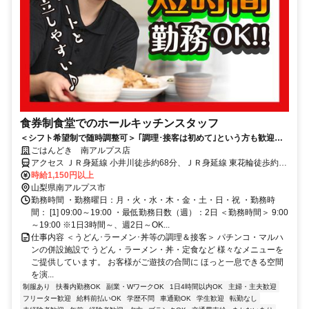
食券制食堂でのホールキッチンスタッフ
＜シフト希望制で随時調整可＞ ｢調理･接客は初めて｣という方も歓迎！
基礎から丁寧にフォローアップ！
ごはんどき 南アルプス店
アクセス ＪＲ身延線 小井川徒歩約68分、ＪＲ身延線 東花輪徒歩約80
分、ＪＲ身延線 常永徒歩約82分 常永駅より車15分
時給1,150円以上
山梨県南アルプス市
勤務時間 ・勤務曜日：月・火・水・木・金・土・日・祝 ・勤務時
間： [1] 09:00～19:00 ・最低勤務日数（週）：2日 ＜勤務時間＞ 9:00
～19:00 ※1日3時間～、週2日～OK...
仕事内容 ＜うどん･ラーメン･丼等の調理＆接客＞ パチンコ・マルハ
ンの併設施設で うどん・ラーメン・丼・定食など 様々なメニューを
ご提供しています。 お客様がご遊技の合間に ほっと一息できる空間
を演...
制服あり
扶養内勤務OK
副業・WワークOK
1日4時間以内OK
主婦・主夫歓迎
フリーター歓迎
給料前払いOK
学歴不問
車通勤OK
学生歓迎
転勤なし