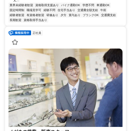
丈...
業界未経験者歓迎
資格取得支援あり
バイク通勤OK
学歴不問
車通勤OK
固定時間制
職場見学可
経験不問
住宅手当あり
交通費全額支給
午前
経験者歓迎
有資格者歓迎
研修あり
夕方
賞与あり
ブランクOK
交通費支給
長期歓迎
資格取得手当あり
正社員