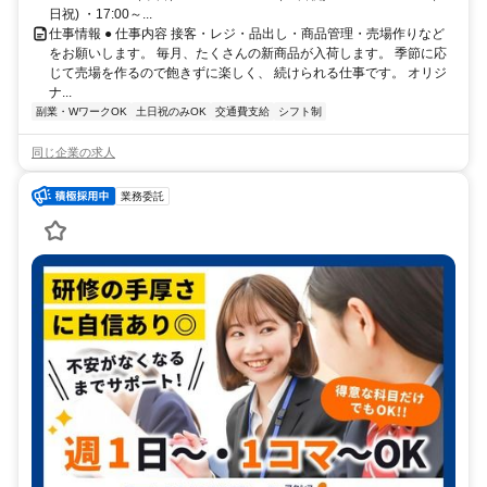
日祝) ・17:00～...
仕事情報 ● 仕事内容 接客・レジ・品出し・商品管理・売場作りなど
をお願いします。 毎月、たくさんの新商品が入荷します。 季節に応
じて売場を作るので飽きずに楽しく、 続けられる仕事です。 オリジ
ナ...
副業・WワークOK
土日祝のみOK
交通費支給
シフト制
同じ企業の求人
業務委託