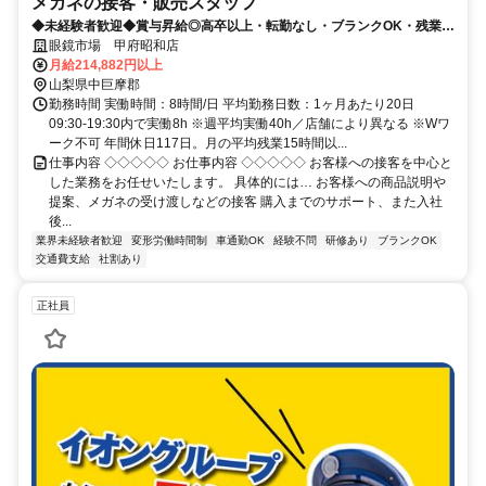
メガネの接客・販売スタッフ
◆未経験者歓迎◆賞与昇給◎高卒以上・転勤なし・ブランクOK・残業少
なめ・業界No1！
眼鏡市場 甲府昭和店
月給214,882円以上
山梨県中巨摩郡
勤務時間 実働時間：8時間/日 平均勤務日数：1ヶ月あたり20日
09:30-19:30内で実働8h ※週平均実働40h／店舗により異なる ※Wワ
ーク不可 年間休日117日。月の平均残業15時間以...
仕事内容 ◇◇◇◇◇ お仕事内容 ◇◇◇◇◇ お客様への接客を中心と
した業務をお任せいたします。 具体的には… お客様への商品説明や
提案、メガネの受け渡しなどの接客 購入までのサポート、また入社
後...
業界未経験者歓迎
変形労働時間制
車通勤OK
経験不問
研修あり
ブランクOK
交通費支給
社割あり
正社員