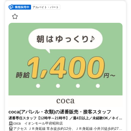
アルバイト・パート
coca(アパレル・衣類)の遅番販売・接客スタッフ
遅番専任スタッフ【12時半～21時半】／週4日以上／未経験OK／ネイ
ル・ピアスOK／社割あり
coca イオンモール甲府昭和店
アクセス ＪＲ身延線 常永徒歩約12分、ＪＲ身延線 小井川徒歩約27分