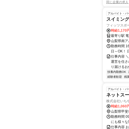
同じ企業の求人
アルバイト・パ
スイミン
フィッツスポ
時給1,170
山梨県南ア
勤務時間 1
日～OK！
仕事内容 
運営を任さ
り届けるお
扶養内勤務OK
経験者歓迎
残
アルバイト・パ
ネットス
株式会社いち
時給1,060
山梨県甲斐
勤務時間 0
にも様々な
仕事内容 