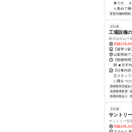
事です。 
ら集めて梱包
変形労働時間制
正社員
工場設備
株式会社山十
月給238,0
【最寄り駅
山梨県南ア
【勤務時間】 
間 ★月平均
【仕事内容
立スタッフ
に職をつけ
資格取得支援あ
未経験者歓迎
長期休暇あり
正社員
サントリー
サントリー登
月給246,3
アクセス 