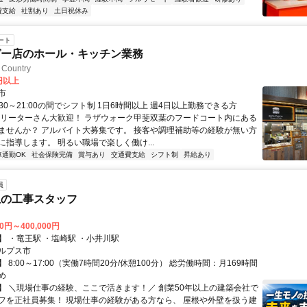
費支給
社割あり
土日祝休み
ート
ガー店のホール・キッチン業務
Country
0円以上
市
:30～21:00の間でシフト制 1日6時間以上 週4日以上勤務できる方
フリーターさん大歓迎！ ラザウォーク甲斐双葉のフードコート内にある
ませんか？ アルバイト大募集です。 接客や調理補助等の経験が無い方
に指導します。 明るい職場で楽しく働け...
車通勤OK
社会保険完備
賞与あり
交通費支給
シフト制
昇給あり
員
上の工事スタッフ
00円～400,000円
】 ・竜王駅 ・塩崎駅 ・小井川駅
ルプス市
 8:00～17:00（実働7時間20分/休憩100分） 総労働時間：月169時間
め
】 ＼現場仕事の経験、ここで活きます！／ 創業50年以上の建築会社で
フを正社員募集！ 現場仕事の経験がある方なら、 屋根や外壁を扱う建