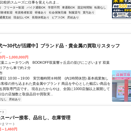
 比較的スムーズに仕事を覚えられま...
り
フリーター歓迎
バイク通勤OK
学歴不問
車通勤OK
固定時間制
転勤なし
経験者歓迎
有資格者歓迎
研修あり
社会保険完備
制服貸与
賞与あり
通費支給
現金払いOK
長期休暇あり
ピアスOK
昇給あり
0代〜30代が活躍中】ブランド品・貴金属の買取りスタッフ
ル
0円～1,000,000円
リアから車で約２分
市
日: 10:00～19:00 実労働時間８時間 (内1時間休憩) 基本残業無し
 お客様の持ち込まれた貴金属やブランド 商品を中心とした幅広い商品を
る買取専門店です。 現在おたからやは、全国に1000店舗以上展開して
1位の店舗数と取扱品目や買取実...
業なし
昇給あり
ート
のスーパー接客、品出し、在庫管理
やまマート
円～1,460円