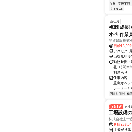
午後
学歴不問
ネイルOK
正社員
挑戦!成長
オペ 作業員
平賀建設株式
日給18,00
ア
山梨県甲斐
勤務時間・曜
昼1時間休憩
制度あり
仕事内容:
重機オペレ
レーターと
固定時間制
残
正社
工場設備
株式会社山十
月給238,0
【最寄り駅