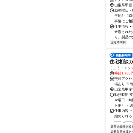
山梨県甲斐
勤務曜日・時
平均5～1
事情はご相談
仕事情報 
来場された
り、製品の
固定時間制
住宅相談
くふうイエタ
時給1,70
交通アクセス 最寄駅：塩崎駅 
場あり ※
〈ラザウォ
山梨県甲斐
ので、仕事
勤務時間 変
日用品の買
や曜日・時
で、車通勤
ト例〉 ・週
仕事内容 
始められる
━━…━━
業界未経験者歓
資格取得支援あ