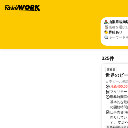
山梨県
塩崎
職種を選択
昇給あり
キーワード
325件
正社員
世界のビ
日本ビール株
月給400,0
フルリモー
勤務時間詳細
基本的な勤務
の開始時間は
仕事内容 
売りしてい
す。 支店
業界未経験者歓