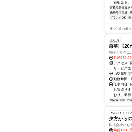
築板金も、
資格取得支援あ
未経験者歓迎
ブランクOK
交
同じ企業の求人
正社員
急募!【2
有限会社ウエ
月給250,00
アクセス: 双葉ニュータウン内 BOOKOFF双葉響ヶ丘店の並びにございます 双葉
サービスエ
山梨県甲斐
勤務時間・曜
仕事内容:
お買取りす
おり、業界
固定時間制
残
アルバイト・パ
夕方から
株式会社いち
時給1,410