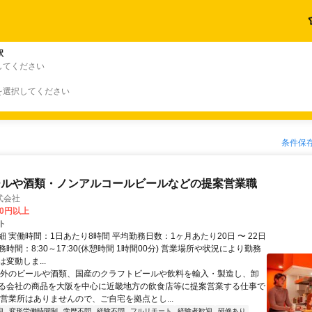
駅
してください
を選択してください
条件保
ールや酒類・ノンアルコールビールなどの提案営業職
式会社
00円以上
ト
 実働時間：1日あたり8時間 平均勤務日数：1ヶ月あたり20日 〜 22日
時間：8:30～17:30(休憩時間 1時間00分) 営業場所や状況により勤務
変動しま...
海外のビールや酒類、国産のクラフトビールや飲料を輸入・製造し、卸
る会社の商品を大阪を中心に近畿地方の飲食店等に提案営業する仕事で
や営業所はありませんので、ご自宅を拠点とし...
迎
変形労働時間制
学歴不問
経験不問
フルリモート
経験者歓迎
研修あり