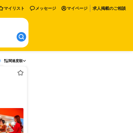
マイリスト
メッセージ
マイページ
求人掲載のご相談
存
関連度順