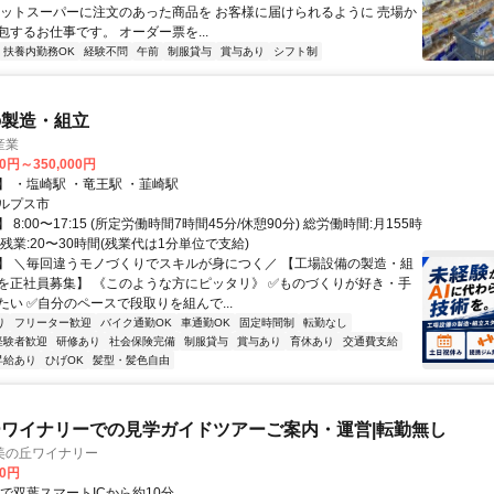
ネットスーパーに注文のあった商品を お客様に届けられるように 売場か
するお仕事です。 オーダー票を...
扶養内勤務OK
経験不問
午前
制服貸与
賞与あり
シフト制
の製造・組立
産業
40円～350,000円
】 ・塩崎駅 ・竜王駅 ・韮崎駅
ルプス市
8:00〜17:15 (所定労働時間7時間45分/休憩90分) 総労働時間:月155時
残業:20〜30時間(残業代は1分単位で支給)
】 ＼毎回違うモノづくりでスキルが身につく／ 【工場設備の製造・組
を正社員募集】 《このような方にピッタリ》 ✅ものづくりが好き・手
たい ✅自分のペースで段取りを組んで...
り
フリーター歓迎
バイク通勤OK
車通勤OK
固定時間制
転勤なし
経験者歓迎
研修あり
社会保険完備
制服貸与
賞与あり
育休あり
交通費支給
昇給あり
ひげOK
髪型・髪色自由
ワイナリーでの見学ガイドツアーご案内・運営|転勤無し
美の丘ワイナリー
40円
車で双葉スマートICから約10分