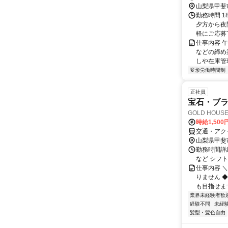
山梨県甲斐
勤務時間 1
夕方から夜
軽にご応募
仕事内容 
などの締め
しや在庫管理
変形労働時間制
正社員
宝石・ブラ
GOLD HOU
時給1,500
交通・アク
山梨県甲斐
勤務時間詳細 
など シフ
仕事内容 
りません 
も目指せます
業界未経験者歓
経験不問
未経
髪型・髪色自由