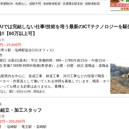
車通勤OK
転勤なし
経験不問
未経験者歓迎
交通費全額支給
経験者歓迎
!AIでは完結しない仕事!技術を培う最新のICTテクノロジーを
!!【60万以上可】
会社
0円～25,000円
クセス: 最寄り駅：塩崎駅徒歩1分(オフィス)
市
日: 出勤日(基本)：平日 実働時間：8時～17時(午前15分・午後15分・
) 実働7.5時間 時間外勤務(希望者)：土曜・日曜・祝日 退職金：退職金
 山梨県内を中心に、造成工事、林道工事、河川工事などの現場で職長・
ーター・作業員として働いてくれる仲間を募集しています。職長・オペ
いっても構える必要はありません。重機を...
業なし
週2・3日からOK
昇給あり
員
の組立・加工スタッフ
産業
40円～350,000円
】 ・塩崎駅 ・竜王駅 ・韮崎駅