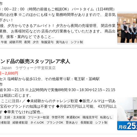
市
8：00～22：00 （時間の前後もご相談OK） パートタイム（1日4時間）
間のお仕事 ※このほかにも様々な 勤務時間帯がありますので、 是非気
下さい！
午後、夕方からできるアルバイト！ 夕方から夜間の売場管理、 閉店作業
業務、 お客様対応などの 店長の代行業務をしていただきます。 商品出
、接客・案内など できること...
午後
経験不問
夜間
夕方
制服貸与
賞与あり
シフト制
ンド品の販売スタッフ|レア求人
SE Japan ラザウォーク甲斐双葉店
円～2,600円
セス 塩崎駅から徒歩11分、その他最寄り駅：竜王駅・韮崎駅
市
9:30～21:15 ※上記時間内で実働8時間 9:30～18:30や12:15～21:15
トは相談に応じます。
＼ ここに注目♪ ／ ◆未経験からのチャレンジ歓迎 ◆販売ノルマは一切あ
◆宝石やブランドの知識は不要です ◆月収25万円以上可能、 43万円以上
 ◆華美でなければ髪色...
迎
主婦・主夫歓迎
フリーター歓迎
学歴不問
車通勤OK
職場見学可
転勤なし
験者歓迎
経験者歓迎
ネイルOK
ブランクOK
育休あり
長期歓迎
シフト制