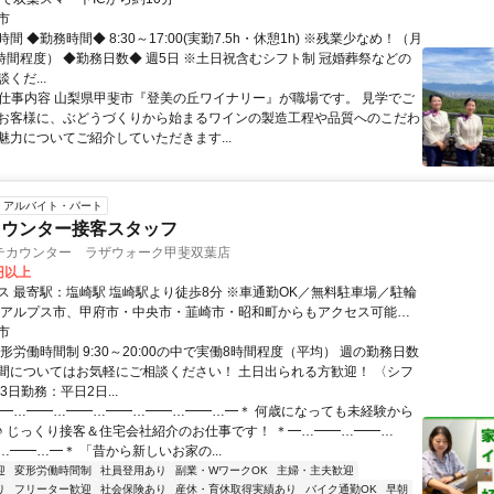
市
間 ◆勤務時間◆ 8:30～17:00(実勤7.5h・休憩1h) ※残業少なめ！（月
0時間程度） ◆勤務日数◆ 週5日 ※土日祝含むシフト制 冠婚葬祭などの
くだ...
● 仕事内容 山梨県甲斐市『登美の丘ワイナリー』が職場です。 見学でご
お客様に、ぶどうづくりから始まるワインの製造工程や品質へのこだわ
魅力についてご紹介していただきます...
アルバイト・パート
カウンター接客スタッフ
テカウンター ラザウォーク甲斐双葉店
0円以上
塩崎駅より徒歩8分 ※車通勤OK／無料駐車場／駐輪
南アルプス市、甲府市・中央市・韮崎市・昭和町からもアクセス可能！
ーク甲斐双葉店について〉 ラザウォーク甲斐双葉内の店舗になります
市
終わりの買い物にも便利です！ スタッフさんからも「お仕事ついでに
形労働時間制 9:30～20:00の中で実働8時間程度（平均） 週の勤務日数
い物ができて助かる！」と好評です♪ 従業員用の駐車場もございますの
間についてはお気軽にご相談ください！ 土日出られる方歓迎！ 〈シフ
もOKです！
3日勤務：平日2日...
＊━…━━…━━…━━…━━…━━…━＊ 何歳になっても未経験から
♪ じっくり接客＆住宅会社紹介のお仕事です！ ＊━…━━…━━…
…━━…━＊ 「昔から新しいお家の...
迎
変形労働時間制
社員登用あり
副業・WワークOK
主婦・主夫歓迎
り
フリーター歓迎
社会保険あり
産休・育休取得実績あり
バイク通勤OK
早朝