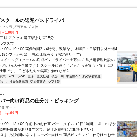
ート
グスクールの送迎バスドライバー
ーツクラブ南アルプス校
円～1,800円
最寄り駅 竜王駅 アクセス 竜王駅より車15分
ルプス市
6：00～19：00 実働時間3～4時間、残業なし 水曜日・日曜日以外の週4
 日数シフト応相談 ・有給休暇あり（法定通り付与）
＼スイミングスクールの送迎バスドライバー大募集／ 県指定管理施設の
れる地元大手企業です！ スクールに通う子どもたちを安心・安全に送
仕事です。 子どもたちの笑顔に触れながら...
副業・WワークOK
主婦・主夫歓迎
学歴不問
車通勤OK
未経験者歓迎
業なし
社会保険完備
交通費支給
シフト制
ート
ーパー向け商品の仕分け・ピッキング
やまマート
円～1,160円
市
9：00～13：00 午前中のお仕事 パートタイム（1日4時間） ※このほか
勤務時間帯がありますので、是非お気軽にご相談下さい！
お昼まで短時間のネットスーパー向けの 商品ピッキング・仕分けのお仕