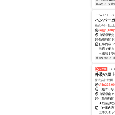
賞与あり
交通
アルバイト・パ
ハンバー
株式会社 Back 
時給1,10
山梨県甲斐
勤務時間 9
仕事内容 
当店で働き
も親切丁寧
社員登用あり
正社
外装や屋
株式会社松田
月給225,0
【最寄り駅
山梨県南ア
【勤務時間】
★残業少な
【仕事内容
工事スタッ