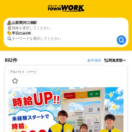
山梨県
山梨県
河口湖駅
河口湖駅
職種を選択してください
平日のみOK
平日のみOK
キーワードを選択してください
892件
条件保存
関連度順
アルバイト・パート