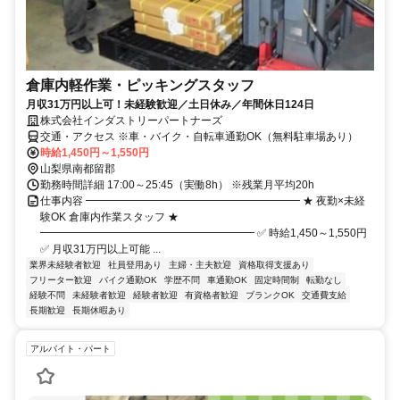
倉庫内軽作業・ピッキングスタッフ
月収31万円以上可！未経験歓迎／土日休み／年間休日124日
株式会社インダストリーパートナーズ
交通・アクセス ※車・バイク・自転車通勤OK（無料駐車場あり）
時給1,450円～1,550円
山梨県南都留郡
勤務時間詳細 17:00～25:45（実働8h） ※残業月平均20h
仕事内容 ━━━━━━━━━━━━━━━━━━━━ ★ 夜勤×未経
験OK 倉庫内作業スタッフ ★
━━━━━━━━━━━━━━━━━━━━ ✅ 時給1,450～1,550円
✅ 月収31万円以上可能 ...
業界未経験者歓迎
社員登用あり
主婦・主夫歓迎
資格取得支援あり
フリーター歓迎
バイク通勤OK
学歴不問
車通勤OK
固定時間制
転勤なし
経験不問
未経験者歓迎
経験者歓迎
有資格者歓迎
ブランクOK
交通費支給
長期歓迎
長期休暇あり
アルバイト・パート