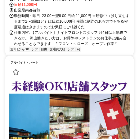
日給11,000円
山梨県南都留郡
勤務時間・曜日: 23:00〜翌8:00 日給 11,000円 ※研修中（独り立ちす
るまで2〜3回ほど）は日給10,000円 時間に制約のある方でもある程
度融通はききますのでお気軽にご相談くだ...
仕事内容: 【アルバイト】ナイトフロントスタッフ 月4日以上勤務で
きる方。 沢山働きたい方は、お掃除やレストランのお仕事と組み合
わせることもできます。 * フロントクローズ・オープン作業 * ...
週1日からOK
シフト自由
交通費支給
シフト制
アルバイト・パート