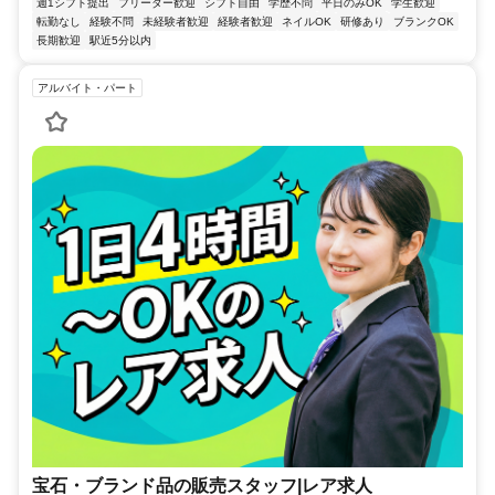
週1シフト提出
フリーター歓迎
シフト自由
学歴不問
平日のみOK
学生歓迎
転勤なし
経験不問
未経験者歓迎
経験者歓迎
ネイルOK
研修あり
ブランクOK
長期歓迎
駅近5分以内
アルバイト・パート
宝石・ブランド品の販売スタッフ|レア求人