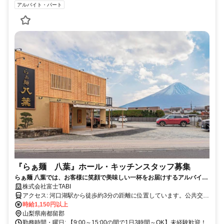
アルバイト・パート
『らぁ麺 八葉』ホール・キッチンスタッフ募集
らぁ麺 八葉では、お客様に笑顔で美味しい一杯をお届けするアルバイ
ト・パートスタッフを募集しています。
株式会社富士TABI
アクセス: 河口湖駅から徒歩約3分の距離に位置しています。公共交通
機関を利用することで、通勤が便利です。
時給1,150円以上
山梨県南都留郡
勤務時間・曜日: 【9:00～15:00の間で1日3時間～OK】未経験歓迎！