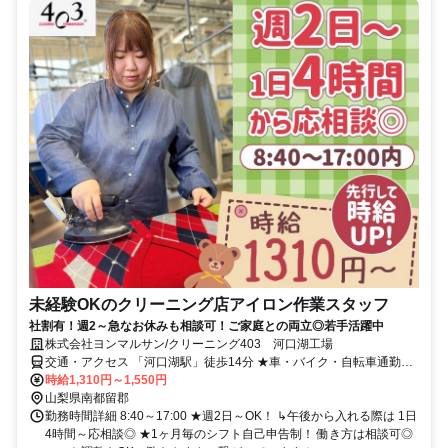
未経験OKのクリーニング店アイロン作業スタッフ
社割有！週2～急なお休みも相談可！ご家庭との両立◎若手活躍中
株式会社ヨンマルサン/クリーニング403 河口湖工場
交通・アクセス 「河口湖駅」徒歩14分 ★車・バイク・自転車通勤
OK（無料駐車場完備）
時給1,310円～1,550円
山梨県南都留郡
勤務時間詳細 8:40～17:00 ★週2日～OK！ ↳午後から入れる際は 1日
4時間～応相談◎ ★1ヶ月毎のシフト自己申告制！ 働き方は相談可◎