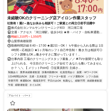
未経験OKのクリーニング店アイロン作業スタッフ
社割有！週2～急なお休みも相談可！ご家庭との両立◎若手活躍中
株式会社ヨンマルサン/クリーニング403 河口湖工場
交通・アクセス 「河口湖駅」徒歩14分 ★車・バイク・自転車通勤
OK（無料駐車場完備）
時給1,310円～1,550円
山梨県南都留郡
勤務時間詳細 8:40～17:00 ★週2日～OK！ ↳午後から入れる際は 1日
4時間～応相談◎ ★1ヶ月毎のシフト自己申告制！ 働き方は相談可◎
シフト調整もOK→働きやすさに繋がっています！...
仕事内容 工場のクリーニングスタッフ募集 ／／ ☘TVや新聞でも取り
上げられる、 今注目のクリーニング会社で あなたも働いてみません
か？ ＼＼ 【 メリットPoint】 ①従業員割引 主婦さ...
制服あり
業界未経験者歓迎
扶養内勤務OK
社員登用あり
副業・WワークOK
1日4時間以内OK
主婦・主夫歓迎
フリーター歓迎
バイク通勤OK
シフト自由
学歴不問
車通勤OK
職場見学可
平日のみOK
転勤なし
経験不問
未経験者歓迎
午前
経験者歓迎
ネイルOK
アルバイト・パート