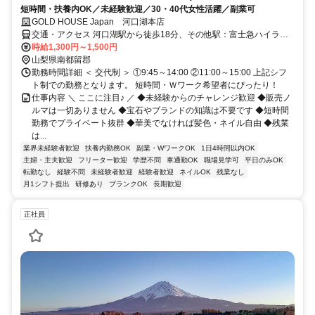
短時間・扶養内OK／未経験歓迎／30・40代女性活躍／副業可
GOLD HOUSE Japan 河口湖本店
交通・アクセス 河口湖駅から徒歩18分、その他駅：富士急ハイラン
ド駅・富士山駅
時給1,300円～1,500円
山梨県南都留郡
勤務時間詳細 ＜ 交代制 ＞ ①9:45～14:00 ②11:00～15:00 上記シフ
ト制での勤務となります。 短時間・Ｗワーク希望者にぴったり！
仕事内容 ＼ ここに注目♪ ／ ◆未経験からのチャレンジ歓迎 ◆販売ノ
ルマは一切ありません ◆宝石やブランドの知識は不要です ◆短時間
勤務でプライベート抜群 ◆華美でなければ髪色・ネイル自由 ◆残業
は...
業界未経験者歓迎
扶養内勤務OK
副業・WワークOK
1日4時間以内OK
主婦・主夫歓迎
フリーター歓迎
学歴不問
車通勤OK
職場見学可
平日のみOK
転勤なし
経験不問
未経験者歓迎
経験者歓迎
ネイルOK
残業なし
月1シフト提出
研修あり
ブランクOK
長期歓迎
正社員