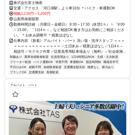
株式会社富士物産
交通・アクセス 「河口湖駅」より車10分 ＊バイク・車通勤OK
時給1,130円～1,200円
山梨県南都留郡
勤務時間詳細 （月曜日～金曜日） 8:30～17:30（休憩1ｈ） ✨「9:00
～15:00」 「1日4ｈ～」など相談OK 働き方はお気軽にご相談くださ
い。 ＊お休み調整可 ＊残業ほぼなし
仕事内容 《新着》アルバイト・パート 洗い場・洗浄スタッフ ＝＝＝
＝＝＝＝＝＝＝＝＝＝＝＝＝ ✅土日休み ✅残業ほぼなし ✅1日4ｈ～
相談可 ✅モクモク作業 ✅従業員専用駐車場あり（無料） ✅社会保険...
制服あり
業界未経験者歓迎
社員登用あり
1日4時間以内OK
主婦・主夫歓迎
フリーター歓迎
バイク通勤OK
学歴不問
車通勤OK
固定時間制
職場見学可
平日のみOK
経験不問
未経験者歓迎
交通費全額支給
残業なし
賞与あり
ブランクOK
交通費支給
長期歓迎
アルバイト・パート