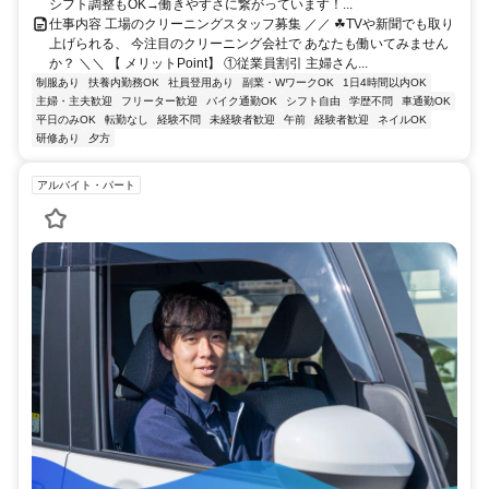
シフト調整もOK→働きやすさに繋がっています！...
仕事内容 工場のクリーニングスタッフ募集 ／／ ☘TVや新聞でも取り
上げられる、 今注目のクリーニング会社で あなたも働いてみません
か？ ＼＼ 【 メリットPoint】 ①従業員割引 主婦さん...
制服あり
扶養内勤務OK
社員登用あり
副業・WワークOK
1日4時間以内OK
主婦・主夫歓迎
フリーター歓迎
バイク通勤OK
シフト自由
学歴不問
車通勤OK
平日のみOK
転勤なし
経験不問
未経験者歓迎
午前
経験者歓迎
ネイルOK
研修あり
夕方
アルバイト・パート