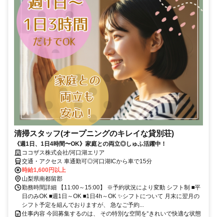
清掃スタッフ(オープニングのキレイな貸別荘)
《週1日、1日4時間〜OK》家庭との両立◎しゅふ活躍中！
ココザス株式会社/河口湖エリア
交通・アクセス 車通勤可◎河口湖ICから車で15分
時給1,600円以上
山梨県南都留郡
勤務時間詳細 【11:00～15:00】 ※予約状況により変動 シフト制 ■平
日のみOK ■週1日～OK ■1日4h～OK ✨シフトについて 月末に翌月の
シフト予定を組んでおりますが、 急なご予約...
仕事内容 今回募集するのは、 その特別な空間を“きれいで快適な状態