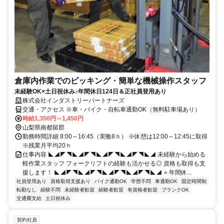
倉庫内作業でのピッキング・簡単な機械操作スタッフ
未経験OK×土日祝休み♪年間休日124日＆正社員登用あり
株式会社インダストリーパートナーズ
交通・アクセス ※車・バイク・自転車通勤OK（無料駐車場あり）
時給1,350円～1,450円
山梨県南都留郡
勤務時間詳細 8:00～16:45（実働8ｈ） ※休憩は12:00～12:45に取得
※残業月平均20ｈ
仕事内容 ◣◢◤◥◣◢◤◥◣◢◤◥◣◢◤◥◣◢ 未経験から始める
軽作業スタッフ フォークリフトの経験も活かせる◎ 資格も取得も支
援します！ ◣◢◤◥◣◢◤◥◣◢◤◥◣◢◤◥◣◢ ⭐ 年間休...
社員登用あり
資格取得支援あり
バイク通勤OK
学歴不問
車通勤OK
固定時間制
転勤なし
経験不問
未経験者歓迎
経験者歓迎
有資格者歓迎
ブランクOK
交通費支給
土日祝休み
契約社員