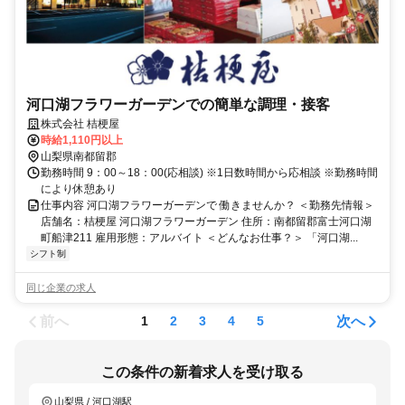
河口湖フラワーガーデンでの簡単な調理・接客
株式会社 桔梗屋
時給1,110円以上
山梨県南都留郡
勤務時間 9：00～18：00(応相談) ※1日数時間から応相談 ※勤務時間
により休憩あり
仕事内容 河口湖フラワーガーデンで 働きませんか？ ＜勤務先情報＞
店舗名：桔梗屋 河口湖フラワーガーデン 住所：南都留郡富士河口湖
町船津211 雇用形態：アルバイト ＜どんなお仕事？＞ 「河口湖...
シフト制
同じ企業の求人
前へ
次へ
1
2
3
4
5
この条件の新着求人を受け取る
山梨県 / 河口湖駅