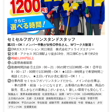
セミセルフガソリンスタンドスタッフ
週2日～OK！メンバー半数が女性◎学生さん、Wワーク大歓迎！
DMガスステーション 河口湖店 株式会社アトライズエナジー
交通・アクセス 河口湖駅より徒歩19分、河口湖ICから車で約2分
時給1,200円以上
山梨県南都留郡
勤務時間詳細 ①土日9：00～21：00の間で1日3時間～OK！ ②平日
9：00～17：00間で1日3時間～OK！ ★1日3～8時間まで希望時間ご
相談ください。 ★土日いずれか含む週2日～OK！！ ...
仕事内容 セミセルフガソリンスタンドだから、 メインのお仕事は、
・車の誘導 ・給油 ・レジ になります。 お客様のお車の点検、商品の
販売、窓ふきなどの業務はございません！ 新しい環境でも安心して...
制服あり
業界未経験者歓迎
社員登用あり
副業・WワークOK
1日4時間以内OK
土日祝のみOK
主婦・主夫歓迎
資格取得支援あり
フリーター歓迎
学歴不問
車通勤OK
平日のみOK
学生歓迎
経験不問
未経験者歓迎
午前
研修あり
夕方
ブランクOK
交通費支給