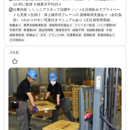
12:45に取得 ※残業月平均25ｈ
仕事内容 ＼＼ シニアスタッフ活躍中 ／／ ⭐土日祝休みでプライベー
トも充実 ⭐玉掛け・床上操作式クレーンの 資格取得支援あり（会社負
担） ⭐わかりやすい写真付きマニュアルあり ⭐正社員登用実績...
制服あり
業界未経験者歓迎
資格取得支援あり
フリーター歓迎
バイク通勤OK
学歴不問
車通勤OK
固定時間制
職場見学可
経験不問
未経験者歓迎
午前
経験者歓迎
研修あり
夕方
ブランクOK
交通費支給
長期歓迎
長期休暇あり
土日祝休み
正社員