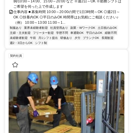
例/10:00～14:00、15:00～20:00 など ※週2日～OK ※勤務シフトは
ご希望を伺った上で作成します
仕事内容 ■ 募集時間 10:00～20:00の間で1日3時間～OK ◎週2日～
OK ◎扶養内OK ◎平日のみOK 時間帯はお気軽にご相談ください♪
（例） 10:00～13:00 11:00～1...
制服あり
業界未経験者歓迎
社員登用あり
副業・WワークOK
土日祝のみOK
主婦・主夫歓迎
フリーター歓迎
学歴不問
車通勤OK
平日のみOK
経験不問
未経験者歓迎
午前
月1シフト提出
研修あり
夕方
ブランクOK
長期歓迎
週2・3日からOK
シフト制
契約社員