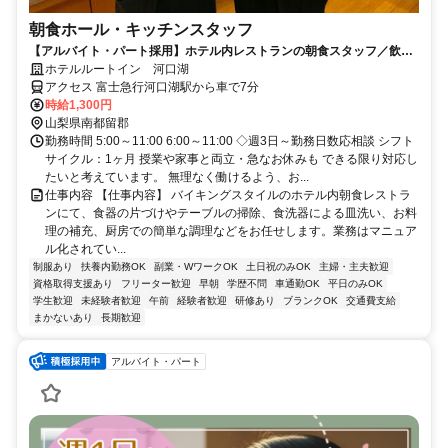
朝食ホール・キッチンスタッフ
【アルバイト・パート採用】ホテル内レストランの朝食スタッフ／飲食
未経験歓迎！主婦(夫)さん活躍中
ホテルルートイン 河口湖
アクセス 富士急行河口湖駅から車で7分
時給1,300円
山梨県南都留郡
勤務時間 5:00～11:00 6:00～11:00 ◇週3日～勤務日数応相談 シフト
サイクル：1ヶ月 授業や家事と両立・急なお休みも できる限り対応し
たいと考えています。 無理なく働けるよう、お...
仕事内容 【仕事内容】 バイキングスタイルのホテル内朝食レストラ
ンにて、食器の片づけやテーブルの掃除、食洗器による皿洗い、お料
理の補充、厨房での簡単な調理などをお任せします。業務はマニュア
ル化されてい...
制服あり
扶養内勤務OK
副業・WワークOK
土日祝のみOK
主婦・主夫歓迎
資格取得支援あり
フリーター歓迎
早朝
学歴不問
車通勤OK
平日のみOK
学生歓迎
未経験者歓迎
午前
経験者歓迎
研修あり
ブランクOK
交通費支給
まかないあり
長期歓迎
アルバイト・パート