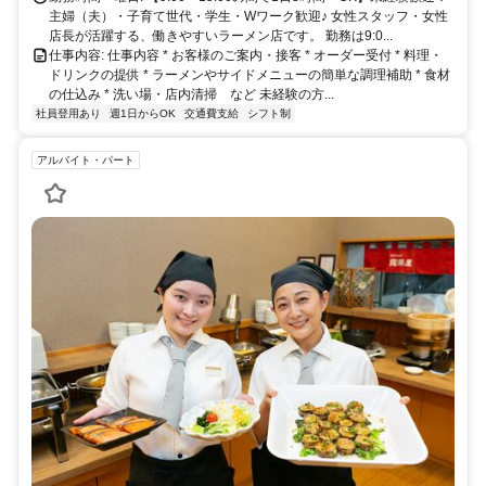
主婦（夫）・子育て世代・学生・Wワーク歓迎♪ 女性スタッフ・女性
店長が活躍する、働きやすいラーメン店です。 勤務は9:0...
仕事内容: 仕事内容 * お客様のご案内・接客 * オーダー受付 * 料理・
ドリンクの提供 * ラーメンやサイドメニューの簡単な調理補助 * 食材
の仕込み * 洗い場・店内清掃 など 未経験の方...
社員登用あり
週1日からOK
交通費支給
シフト制
アルバイト・パート