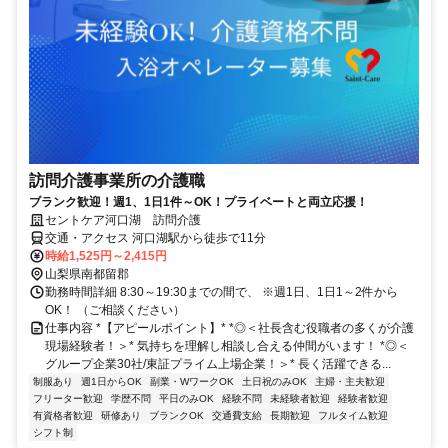
訪問介護事業所の介護職
ブランク歓迎！週1、1日1件～OK！プライベートと両立応援！
セントケア河口湖 訪問介護
交通・アクセス 河口湖駅から徒歩で11分
時給1,525円～2,415円
山梨県南都留郡
勤務時間詳細 8:30～19:30までの間で、 ※週1日、1日1～2件から
OK！ （ご相談ください）
仕事内容 *【アピールポイント】* *◎＜社長含む役職者の多くが介護
現場経験者！＞* 気持ちを理解し相談し合える仲間がいます！ *◎＜
グループ企業30社/東証プライム上場企業！＞* 長く活躍できる...
制服あり
週1日からOK
副業・WワークOK
土日祝のみOK
主婦・主夫歓迎
フリーター歓迎
学歴不問
平日のみOK
経験不問
未経験者歓迎
経験者歓迎
有資格者歓迎
研修あり
ブランクOK
交通費支給
長期歓迎
フルタイム歓迎
シフト制