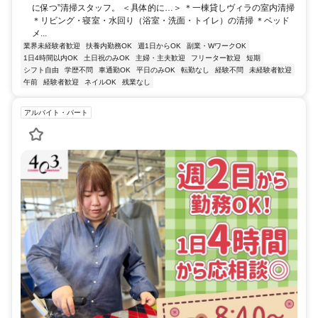
に保つ”清掃スタッフ。 ＜具体的に…＞ ＊一棟貸しヴィラの室内清掃
＊リビング・寝室・水回り（浴室・洗面・トイレ）の清掃 ＊ベッド
メ...
業界未経験者歓迎
扶養内勤務OK
週1日からOK
副業・WワークOK
1日4時間以内OK
土日祝のみOK
主婦・主夫歓迎
フリーター歓迎
短期
シフト自由
学歴不問
車通勤OK
平日のみOK
転勤なし
経験不問
未経験者歓迎
午前
経験者歓迎
ネイルOK
残業なし
アルバイト・パート