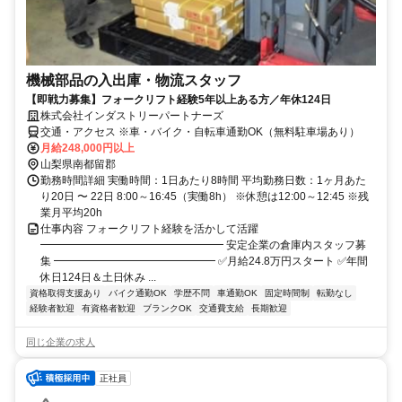
機械部品の入出庫・物流スタッフ
【即戦力募集】フォークリフト経験5年以上ある方／年休124日
株式会社インダストリーパートナーズ
交通・アクセス ※車・バイク・自転車通勤OK（無料駐車場あり）
月給248,000円以上
山梨県南都留郡
勤務時間詳細 実働時間：1日あたり8時間 平均勤務日数：1ヶ月あた
り20日 〜 22日 8:00～16:45（実働8h） ※休憩は12:00～12:45 ※残
業月平均20h
仕事内容 フォークリフト経験を活かして活躍
━━━━━━━━━━━━━━━━━ 安定企業の倉庫内スタッフ募
集 ━━━━━━━━━━━━━━━ ✅月給24.8万円スタート ✅年間
休日124日＆土日休み ...
資格取得支援あり
バイク通勤OK
学歴不問
車通勤OK
固定時間制
転勤なし
経験者歓迎
有資格者歓迎
ブランクOK
交通費支給
長期歓迎
同じ企業の求人
正社員