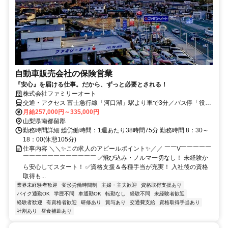
自動車販売会社の保険営業
『安心』を届ける仕事。だから、ずっと必要とされる！
株式会社ファミリーオート
交通・アクセス 富士急行線「河口湖」駅より車で3分／バス停「役場
入口」より徒歩3分
月給257,000円～335,000円
山梨県南都留郡
勤務時間詳細 総労働時間：1週あたり38時間75分 勤務時間 8：30～
18：00(休憩105分)
仕事内容 ＼＼✨この求人のアピールポイント✨／／ ￣￣V￣￣￣￣￣
￣￣￣￣￣￣￣￣￣￣￣￣ ✅飛び込み・ノルマ一切なし！ 未経験か
ら安心してスタート！ ✅資格支援＆各種手当が充実！ 入社後の資格
取得も...
業界未経験者歓迎
変形労働時間制
主婦・主夫歓迎
資格取得支援あり
バイク通勤OK
学歴不問
車通勤OK
転勤なし
経験不問
未経験者歓迎
経験者歓迎
有資格者歓迎
研修あり
賞与あり
交通費支給
資格取得手当あり
社割あり
昼食補助あり