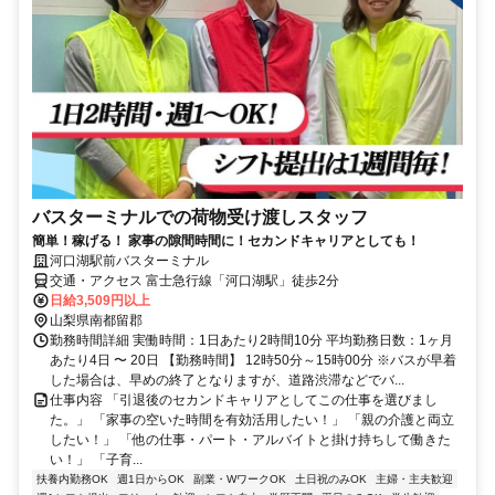
バスターミナルでの荷物受け渡しスタッフ
簡単！稼げる！ 家事の隙間時間に！セカンドキャリアとしても！
河口湖駅前バスターミナル
交通・アクセス 富士急行線「河口湖駅」徒歩2分
日給3,509円以上
山梨県南都留郡
勤務時間詳細 実働時間：1日あたり2時間10分 平均勤務日数：1ヶ月
あたり4日 〜 20日 【勤務時間】 12時50分～15時00分 ※バスが早着
した場合は、早めの終了となりますが、道路渋滞などでバ...
仕事内容 「引退後のセカンドキャリアとしてこの仕事を選びまし
た。」 「家事の空いた時間を有効活用したい！」 「親の介護と両立
したい！」 「他の仕事・パート・アルバイトと掛け持ちして働きた
い！」 「子育...
扶養内勤務OK
週1日からOK
副業・WワークOK
土日祝のみOK
主婦・主夫歓迎