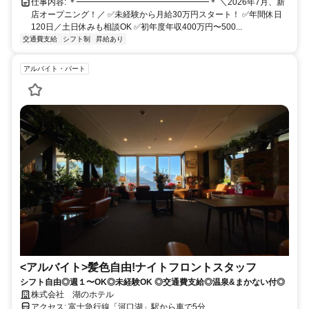
仕事内容: ＊━━━━━━━━━━━━━━━━＊ ＼2026年7月、新
店オープニング！／ ✅未経験から月給30万円スタート！ ✅年間休日
120日／土日休みも相談OK ✅初年度年収400万円〜500...
交通費支給
シフト制
昇給あり
アルバイト・パート
<アルバイト>髪色自由!ナイトフロントスタッフ
シフト自由◎週１〜OK◎未経験OK ◎交通費支給◎温泉&まかない付◎
株式会社 湖のホテル
アクセス: 富士急行線「河口湖」駅から車で5分