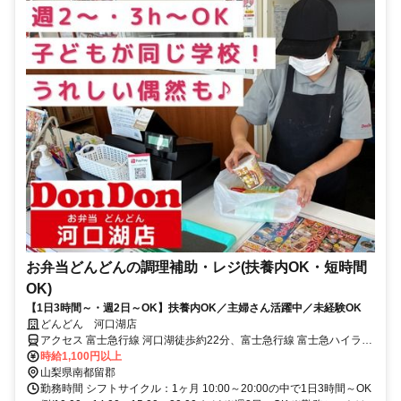
お弁当どんどんの調理補助・レジ(扶養内OK・短時間
OK)
【1日3時間～・週2日～OK】扶養内OK／主婦さん活躍中／未経験OK
どんどん 河口湖店
アクセス 富士急行線 河口湖徒歩約22分、富士急行線 富士急ハイラン
ド徒歩約27分、富士急行線 富士山徒歩約47分
時給1,100円以上
山梨県南都留郡
勤務時間 シフトサイクル：1ヶ月 10:00～20:00の中で1日3時間～OK