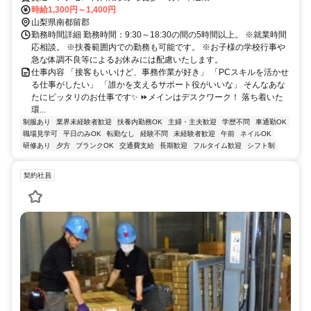
時給1,300円～1,400円
山梨県南都留郡
勤務時間詳細 勤務時間：9:30～18:30の間の5時間以上。 ※就業時間
応相談。 ※扶養範囲内での勤務も可能です。 ※お子様の学校行事や
急な体調不良等によるお休みには配慮いたします。
仕事内容 「接客もいいけど、事務作業が好き」 「PCスキルを活かせ
る仕事がしたい」 「誰かを支えるサポート役がいいな」 そんなあな
たにピッタリのお仕事です✨ ⏩メインはデスクワーク！ 落ち着いた
環...
制服あり
業界未経験者歓迎
扶養内勤務OK
主婦・主夫歓迎
学歴不問
車通勤OK
職場見学可
平日のみOK
転勤なし
経験不問
未経験者歓迎
午前
ネイルOK
研修あり
夕方
ブランクOK
交通費支給
長期歓迎
フルタイム歓迎
シフト制
契約社員