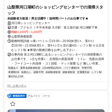
山梨県河口湖町のショッピングセンターでの清掃スタ
ッフ
未経験者大歓迎！男女活躍中！短時間パートのお仕事です★
河口湖ショッピングセンター
交通・アクセス ＪＲ中央本線 大月駅－富士急行線 河口湖駅下車
時給1,100円～1,200円
山梨県南都留郡
勤務時間詳細 ≪夜パート≫ ①15:00～20:00(休憩1ｈ、実4ｈ)
②16:00～21:00(休憩1ｈ、実4ｈ) ①と②の週4日～シフト制 ※土日含
むシフト制 ★希望の勤務日数をお申し出下さい...
仕事内容 富士河口湖町にあるショッピングセンターでの清掃業務の
お仕事です。 ○主な作業○ ・共用部の床面清掃 ・トイレ、洗面台清掃
・フードコート内清掃 ・ゴミ回収 ・マット除塵 など 難しい作業...
制服あり
業界未経験者歓迎
1日4時間以内OK
バイク通勤OK
学歴不問
車通勤OK
転勤なし
経験不問
未経験者歓迎
経験者歓迎
交通費支給
シフト制
週4日以上OK
同じ企業の求人
アルバイト・パート