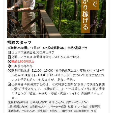
掃除スタッフ
※副業OK※週1・1日4h～OK◎未経験OK｜自然×高級ビラ
ココザス株式会社/河口湖エリア
交通・アクセス 車通勤可◎河口湖ICから車で15分
時給1,600円以上
山梨県南都留郡
勤務時間詳細 【11:00～15:00】 ※予約状況により変動 シフト制 ■平
日のみOK ■週1日～OK ■1日4h～OK ✨シフトについて 月末に翌月の
シフト予定を組んでおりますが、 急なご予約...
仕事内容 今回募集するのは、 その特別な空間を“きれいで快適な状態
に保つ”清掃スタッフ。 ＜具体的に…＞ ＊一棟貸しヴィラの室内清掃
＊リビング・寝室・水回り（浴室・洗面・トイレ）の清掃 ＊ベッド
メ...
業界未経験者歓迎
扶養内勤務OK
週1日からOK
副業・WワークOK
1日4時間以内OK
土日祝のみOK
フリーター歓迎
短期
シフト自由
学歴不問
車通勤OK
平日のみOK
学生歓迎
転勤なし
経験不問
未経験者歓迎
午前