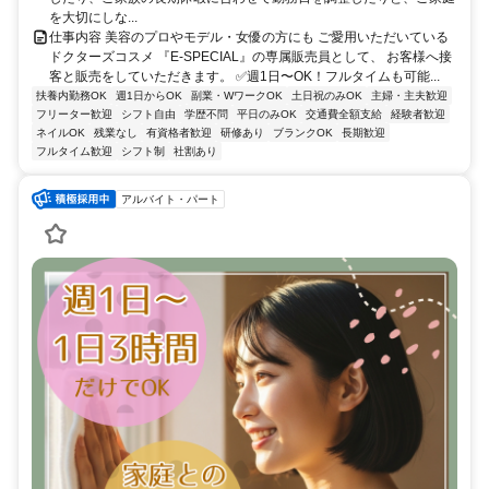
を大切にしな...
仕事内容 美容のプロやモデル・女優の方にも ご愛用いただいている
ドクターズコスメ 『E-SPECIAL』の専属販売員として、 お客様へ接
客と販売をしていただきます。 ✅週1日〜OK！フルタイムも可能...
扶養内勤務OK
週1日からOK
副業・WワークOK
土日祝のみOK
主婦・主夫歓迎
フリーター歓迎
シフト自由
学歴不問
平日のみOK
交通費全額支給
経験者歓迎
ネイルOK
残業なし
有資格者歓迎
研修あり
ブランクOK
長期歓迎
フルタイム歓迎
シフト制
社割あり
アルバイト・パート