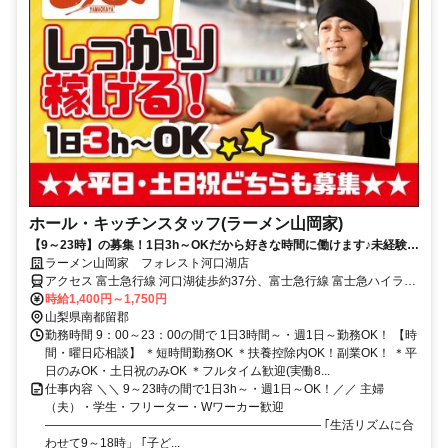
ホール・キッチンスタッフ(ラーメン山岡家)
【9～23時】の募集！1日3h～OKだから好きな時間に働けます♪未経験歓
迎！まかないあり！
ラーメン山岡家 フォレスト河口湖店
アクセス 富士急行線 河口湖徒歩約37分、富士急行線 富士急ハイラン
ド徒歩約49分 「河口湖駅」より車で10分
時給1,400円～1,750円
山梨県南都留郡
勤務時間 9：00～23：00の間で 1日3時間～・週1日～勤務OK！ 【時
間・曜日応相談】 ＊短時間勤務OK ＊扶養控除内OK！副業OK！ ＊平
日のみOK・土日祝のみOK ＊フルタイム歓迎(実働8...
仕事内容 ＼＼ 9～23時の間で1日3h～・週1日～OK！／／ 主婦
（夫）・学生・フリーター・Wワーカー歓迎
――――――――――――――――――――――― ｢生活リズムに合
わせて9～18時」 ｢子ど...