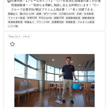
仕事内容 *【アピールポイント】* *◎＜社長含む役職者の多くが介護
現場経験者！＞* 気持ちを理解し相談し合える仲間がいます！ *◎＜
グループ企業30社/東証プライム上場企業！＞* 長く活躍できる...
制服あり
週1日からOK
副業・WワークOK
土日祝のみOK
主婦・主夫歓迎
フリーター歓迎
学歴不問
平日のみOK
経験不問
未経験者歓迎
経験者歓迎
有資格者歓迎
研修あり
ブランクOK
交通費支給
長期歓迎
フルタイム歓迎
シフト制
アルバイト・パート