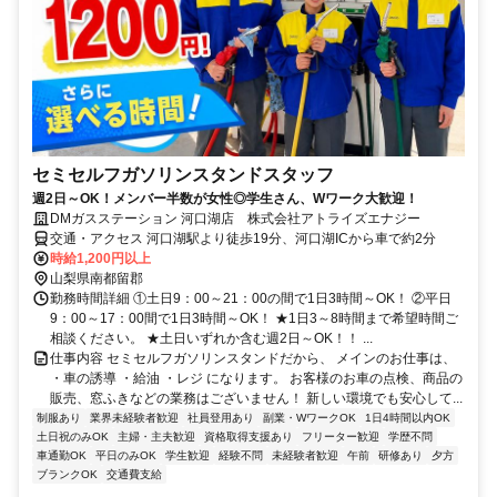
セミセルフガソリンスタンドスタッフ
週2日～OK！メンバー半数が女性◎学生さん、Wワーク大歓迎！
DMガスステーション 河口湖店 株式会社アトライズエナジー
交通・アクセス 河口湖駅より徒歩19分、河口湖ICから車で約2分
時給1,200円以上
山梨県南都留郡
勤務時間詳細 ①土日9：00～21：00の間で1日3時間～OK！ ②平日
9：00～17：00間で1日3時間～OK！ ★1日3～8時間まで希望時間ご
相談ください。 ★土日いずれか含む週2日～OK！！ ...
仕事内容 セミセルフガソリンスタンドだから、 メインのお仕事は、
・車の誘導 ・給油 ・レジ になります。 お客様のお車の点検、商品の
販売、窓ふきなどの業務はございません！ 新しい環境でも安心して...
制服あり
業界未経験者歓迎
社員登用あり
副業・WワークOK
1日4時間以内OK
土日祝のみOK
主婦・主夫歓迎
資格取得支援あり
フリーター歓迎
学歴不問
車通勤OK
平日のみOK
学生歓迎
経験不問
未経験者歓迎
午前
研修あり
夕方
ブランクOK
交通費支給