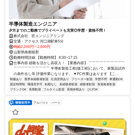
半導体製造エンジニア
夕方までのご勤務でプライベートも充実◎学歴・資格不問！
株式会社 匠エンジニアリング
交通・アクセス 河口湖駅車5分
時給2,200円～2,600円
山梨県南都留郡
勤務時間詳細 【勤務時間】 8:30~17:15
仕事内容 経験を活かし高収入！ 【業務内容】 ￣￣￣￣￣￣￣￣￣￣
￣￣￣￣￣￣￣￣￣￣ 半導体製造工程(後工程)において、新製品試作
の条件出し等 評価作業になります。 ▼PC作業はあります 【こ...
制服あり
業界未経験者歓迎
社員登用あり
フリーター歓迎
学歴不問
車通勤OK
固定時間制
職場見学可
転勤なし
未経験者歓迎
経験者歓迎
有資格者歓迎
ブランクOK
長期歓迎
フルタイム歓迎
長期休暇あり
ひげOK
アルバイト・パート