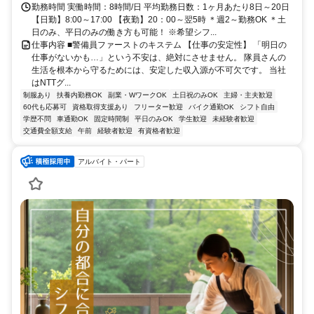
す！大手上場企業のグループで、仕事もプライベートも安定を実現した
勤務時間 実働時間：8時間/日 平均勤務日数：1ヶ月あたり8日～20日
い方は、まずは一度ご応募ください！
【日勤】8:00～17:00 【夜勤】20：00～翌5時 ＊週2～勤務OK ＊土
日のみ、平日のみの働き方も可能！ ※希望シフ...
仕事内容 ■警備員ファーストのキステム 【仕事の安定性】 「明日の
仕事がないかも…」という不安は、絶対にさせません。 隊員さんの
生活を根本から守るためには、安定した収入源が不可欠です。 当社
はNTTグ...
制服あり
扶養内勤務OK
副業・WワークOK
土日祝のみOK
主婦・主夫歓迎
60代も応募可
資格取得支援あり
フリーター歓迎
バイク通勤OK
シフト自由
学歴不問
車通勤OK
固定時間制
平日のみOK
学生歓迎
未経験者歓迎
交通費全額支給
午前
経験者歓迎
有資格者歓迎
アルバイト・パート