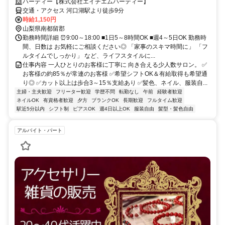
ハーティー【株式会社エイチエムハーティー】
交通・アクセス 河口湖駅より徒歩9分
時給1,150円
山梨県南都留郡
勤務時間詳細 ⏰9:00～18:00 ■1日5～8時間OK ■週4～5日OK 勤務時
間、日数は お気軽にご相談ください◎ 「家事のスキマ時間に」 「フ
ルタイムでしっかり」 など、ライフスタイルに...
仕事内容 一人ひとりのお客様に丁寧に 向き合える少人数サロン。 ✅
お客様の約85％が常連のお客様 ✅希望シフトOK＆有給取得も希望通
り◎ ✅カット以上は歩合3～15％支給あり ✅髪色、ネイル、服装自...
主婦・主夫歓迎
フリーター歓迎
学歴不問
転勤なし
午前
経験者歓迎
ネイルOK
有資格者歓迎
夕方
ブランクOK
長期歓迎
フルタイム歓迎
駅近5分以内
シフト制
ピアスOK
週4日以上OK
服装自由
髪型・髪色自由
アルバイト・パート