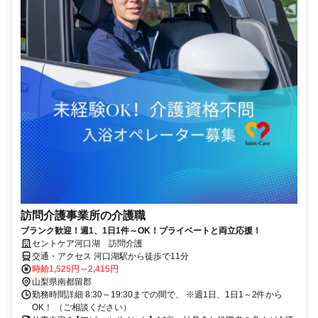
訪問介護事業所の介護職
ブランク歓迎！週1、1日1件～OK！プライベートと両立応援！
セントケア河口湖 訪問介護
交通・アクセス 河口湖駅から徒歩で11分
時給1,525円～2,415円
山梨県南都留郡
勤務時間詳細 8:30～19:30までの間で、 ※週1日、1日1～2件から
OK！ （ご相談ください）