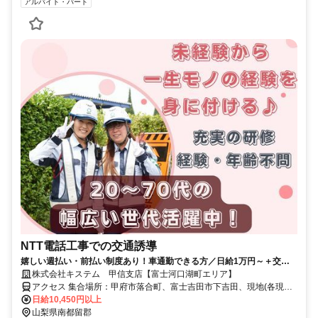
アルバイト・パート
NTT電話工事での交通誘導
嬉しい週払い・前払い制度あり！車通勤できる方／日給1万円～＋交通
費全額支給、早上がりでも日給保証、有給最大20日でプライベートも充
株式会社キステム 甲信支店【富士河口湖町エリア】
実、安定収入！！資格取得した方は手当あり！業務中の装備品は無料支
アクセス 集合場所：甲府市落合町、富士吉田市下吉田、現地(各現場
給で自己負担なし！定年制度もなく、シニアの方も活躍中！9割の方
に直行直帰)
日給10,450円以上
が、未経験入社から活躍していて、どなたでも安心して働ける環境で
山梨県南都留郡