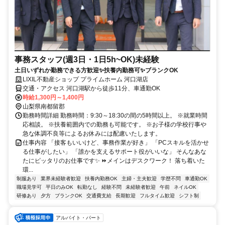
事務スタッフ(週3日・1日5h~OK)未経験
土日いずれか勤務できる方歓迎✨扶養内勤務可✨ブランクOK
LIXIL不動産ショップ プライムホーム 河口湖店
交通・アクセス 河口湖駅から徒歩11分、車通勤OK
時給1,300円～1,400円
山梨県南都留郡
勤務時間詳細 勤務時間：9:30～18:30の間の5時間以上。 ※就業時間
応相談。 ※扶養範囲内での勤務も可能です。 ※お子様の学校行事や
急な体調不良等によるお休みには配慮いたします。
仕事内容 「接客もいいけど、事務作業が好き」 「PCスキルを活かせ
る仕事がしたい」 「誰かを支えるサポート役がいいな」 そんなあな
たにピッタリのお仕事です✨ ⏩メインはデスクワーク！ 落ち着いた
環...
制服あり
業界未経験者歓迎
扶養内勤務OK
主婦・主夫歓迎
学歴不問
車通勤OK
職場見学可
平日のみOK
転勤なし
経験不問
未経験者歓迎
午前
ネイルOK
研修あり
夕方
ブランクOK
交通費支給
長期歓迎
フルタイム歓迎
シフト制
アルバイト・パート