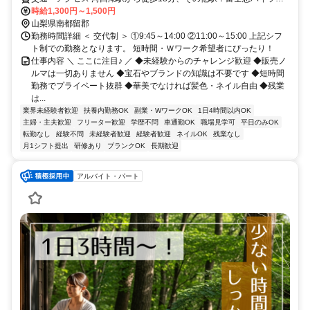
ド駅・富士山駅
時給1,300円～1,500円
山梨県南都留郡
勤務時間詳細 ＜ 交代制 ＞ ①9:45～14:00 ②11:00～15:00 上記シフ
ト制での勤務となります。 短時間・Ｗワーク希望者にぴったり！
仕事内容 ＼ ここに注目♪ ／ ◆未経験からのチャレンジ歓迎 ◆販売ノ
ルマは一切ありません ◆宝石やブランドの知識は不要です ◆短時間
勤務でプライベート抜群 ◆華美でなければ髪色・ネイル自由 ◆残業
は...
業界未経験者歓迎
扶養内勤務OK
副業・WワークOK
1日4時間以内OK
主婦・主夫歓迎
フリーター歓迎
学歴不問
車通勤OK
職場見学可
平日のみOK
転勤なし
経験不問
未経験者歓迎
経験者歓迎
ネイルOK
残業なし
月1シフト提出
研修あり
ブランクOK
長期歓迎
アルバイト・パート