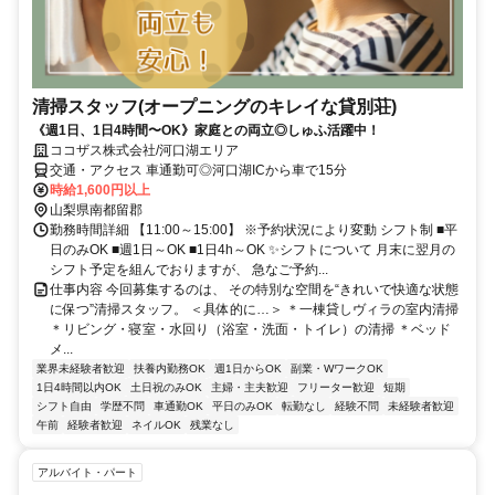
清掃スタッフ(オープニングのキレイな貸別荘)
《週1日、1日4時間〜OK》家庭との両立◎しゅふ活躍中！
ココザス株式会社/河口湖エリア
交通・アクセス 車通勤可◎河口湖ICから車で15分
時給1,600円以上
山梨県南都留郡
勤務時間詳細 【11:00～15:00】 ※予約状況により変動 シフト制 ■平
日のみOK ■週1日～OK ■1日4h～OK ✨シフトについて 月末に翌月の
シフト予定を組んでおりますが、 急なご予約...
仕事内容 今回募集するのは、 その特別な空間を“きれいで快適な状態
に保つ”清掃スタッフ。 ＜具体的に…＞ ＊一棟貸しヴィラの室内清掃
＊リビング・寝室・水回り（浴室・洗面・トイレ）の清掃 ＊ベッド
メ...
業界未経験者歓迎
扶養内勤務OK
週1日からOK
副業・WワークOK
1日4時間以内OK
土日祝のみOK
主婦・主夫歓迎
フリーター歓迎
短期
シフト自由
学歴不問
車通勤OK
平日のみOK
転勤なし
経験不問
未経験者歓迎
午前
経験者歓迎
ネイルOK
残業なし
アルバイト・パート