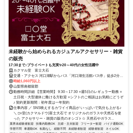
未経験から始められるカジュアルアクセサリー・雑貨
の販売
17:30まで♪プライベートも充実✨20～40代の女性活躍中
カクマル堂 富士大石
交通・アクセス 河口湖駅からバス「河口湖生活館バス停」徒歩2分、
河口湖I.C.から車で15分 ＊自転車・バイク・車通勤OK
時給1,060円以上
山梨県南都留郡
勤務時間詳細 【営業時間】 9:30～17:30 ⭐週5日のレギュラー勤務 ⭐
土日祝・大型連休に働ける方歓迎 ⭐シフトのご相談はお気軽にどうぞ
♪ 契約更新期間：初年度は一年契約
仕事内容 ／ SNS映えするカワイイ商品が いっぱいで気分も上がる♪
＼ □○堂(カクマルドウ)富士大石で オリジナルのガラスや天然石を使
った アクセサリー・雑貨の販売のオシゴト☆ 天然石やガラス...
業界未経験者歓迎
扶養内勤務OK
主婦・主夫歓迎
フリーター歓迎
バイク通勤OK
学歴不問
車通勤OK
転勤なし
経験不問
未経験者歓迎
経験者歓迎
ネイルOK