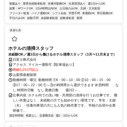
制服あり
業界未経験者歓迎
扶養内勤務OK
社員登用あり
週1日からOK
副業・WワークOK
1日4時間以内OK
土日祝のみOK
主婦・主夫歓迎
フリーター歓迎
バイク通勤OK
シフト自由
学歴不問
車通勤OK
即日勤務OK
平日のみOK
経験不問
未経験者歓迎
経験者歓迎
夜間
派遣社員
ホテルの清掃スタッフ
未経験OK／週3日から働けるホテル清掃スタッフ（3月〜11月末まで）
日富士株式会社
アクセス: マイカー通勤可【駐車場あり】
時給1,251円以上
山梨県南都留郡
勤務時間・曜日: 勤務時間 ①6：00～10：00 ②10：00～15：00
③17：00～22：00 ①～③の時間帯から選択できます 休憩時間 な
し 時間外労働 なし 勤務日数 週3日～...
仕事内容: ホテル内での洗い物・共用部の清掃を行うお仕事です。 難
しい作業はなく、未経験の方でも始めやすい環境です。 学生・主婦
（夫）・扶養内希望の方にも人気の軽作業です。 学校の合宿や企業
研修で...
固定時間制
残業なし
交通費支給
週2・3日からOK