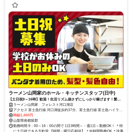
ラーメン山岡家のホール・キッチンスタッフ(日中)
【土日祝9～16時】歓迎！生活リズム崩さずにしっかり稼げます！髪
型・髪色自由！まかないあり！
ラーメン山岡家 フォレスト河口湖店
アクセス 富士急行線 河口湖徒歩約37分、富士急行線 富士急ハイラン
ド徒歩約49分 「河口湖駅」より車で10分
時給1,400円
山梨県南都留郡
勤務時間 9：00～16：00の間で 1日3時間～・週1日～勤務OK！ ＊特
に土日祝できる方歓迎 【時間・曜日応相談】 ＊短時間勤務OK ＊扶養