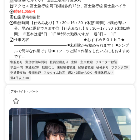
OK！主婦さん活躍中！
長登屋(ながとや) 山梨工場/軽作業(AP)
アクセス 富士急行線 河口湖徒歩約12分、富士急行線 富士急ハイラン
ド徒歩約33分、富士急行線 富士山徒歩約51分
時給1,055円
山梨県南都留郡
勤務時間 【仕込みあり】7：30～16：30（休憩1時間）出勤が早い
分、早めに退勤できます◎ 【仕込みなし】8：30～17：30（休憩1時
間） ※基本は週5日・1日8時間の勤務ですが、 週3日～・1日...
仕事内容 ―――――――――――――― ★おすすめＰＯＩＮＴ★
―――――――――――――― ■未経験から始められます！ ■シンプ
ルで簡単な作業です◎ ■コツコツと黙々作業をしたい方にもおすすめ
です...
制服あり
変形労働時間制
社員登用あり
主婦・主夫歓迎
フリーター歓迎
学歴不問
車通勤OK
転勤なし
未経験者歓迎
経験者歓迎
研修あり
ブランクOK
交通費支給
長期歓迎
フルタイム歓迎
週2・3日からOK
長期休暇あり
週4日以上OK
アルバイト・パート