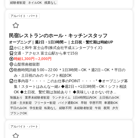
経験者歓迎
ネイルOK
残業なし
アルバイト・パート
民宿レストランのホール・キッチンスタッフ
オープニング｜週2日・1日3時間～｜土日祝・繁忙期は時給UP
かにと和牛 富士山亭(株式会社平成エンタープライズ)
交通・アクセス 富士山駅から車で15分
時給1,300円～2,000円
山梨県南都留郡
勤務時間詳細 5:00～22:00 ＊1日3時間～OK ＊週2日～OK ＊平日の
み・土日祝のみの ※シフト相談OK
仕事内容 *・・・・ このお仕事のPOINT ・・・・* ◆オープニング募
集！スタートはみんな一緒♪ ◆週2日～×1日3時間～OK！シフト相談
OK ◆土日祝、繫忙期は加給あり！ ◆美味しいまかない付き...
制服あり
業界未経験者歓迎
ランチタイム
1日4時間以内OK
土日祝のみOK
主婦・主夫歓迎
フリーター歓迎
バイク通勤OK
早朝
学歴不問
車通勤OK
平日のみOK
学生歓迎
転勤なし
経験不問
未経験者歓迎
午前
夜間
夕方
ブランクOK
アルバイト・パート