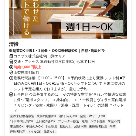
清掃
※副業OK※週1・1日4h～OK◎未経験OK｜自然×高級ビラ
ココザス株式会社/河口湖エリア
交通・アクセス 車通勤可◎河口湖ICから車で15分
時給1,600円以上
山梨県南都留郡
勤務時間詳細 【11:00～15:00】 ※予約状況により変動 シフト制 ■平
日のみOK ■週1日～OK ■1日4h～OK ✨シフトについて 月末に翌月の
シフト予定を組んでおりますが、 急なご予約...
仕事内容 今回募集するのは、 その特別な空間を“きれいで快適な状態
に保つ”清掃スタッフ。 ＜具体的に…＞ ＊一棟貸しヴィラの室内清掃
＊リビング・寝室・水回り（浴室・洗面・トイレ）の清掃 ＊ベッド
メ...
業界未経験者歓迎
扶養内勤務OK
週1日からOK
副業・WワークOK
1日4時間以内OK
土日祝のみOK
フリーター歓迎
短期
シフト自由
学歴不問
車通勤OK
平日のみOK
学生歓迎
転勤なし
経験不問
未経験者歓迎
午前
経験者歓迎
ネイルOK
残業なし