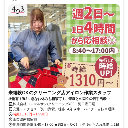
未経験OKのクリーニング店アイロン作業スタッフ
社割有！週2～急なお休みも相談可！ご家庭との両立◎若手活躍中
株式会社ヨンマルサン/クリーニング403 河口湖工場
交通・アクセス 「河口湖駅」徒歩14分 ★車・バイク・自転車通勤
OK（無料駐車場完備）
時給1,310円～1,550円
山梨県南都留郡
勤務時間詳細 8:40～17:00 ★週2日～OK！ ↳午後から入れる際は 1日