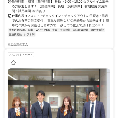
勤務時間・期間 【勤務時間】 昼勤 ・9:00～18:00 ☆フルタイム出来
る方歓迎します！ 【勤務期間】 長期 【契約期間】 有期雇用 試用期
間：試用期間3か月あり
仕事内容 ●フロント ･チェックイン・チェックアウトの手続き ･電話
でのお食事ご注文受付、 簡単な調理など ◇未経験から出来ます！ 簡
単な作業からお任せしますので、 少しづつ覚えて頂ければＯＫ！
扶養内勤務OK
副業・WワークOK
主婦・主夫歓迎
未経験者歓迎
経験者歓迎
交通費支給
シフト制
同じ企業の求人
アルバイト・パート