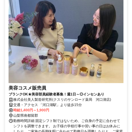
美容コスメ販売員
ブランクOK★美容部員経験者募集！週1日～◎インセンあり
株式会社美人製造研究所(クスリのサンロード薬局 河口湖店)
交通・アクセス 「河口湖駅」より徒歩15分
時給1,400円～1,900円
山梨県南都留郡
勤務時間詳細 固定シフト制ではないため、ご自身の予定に合わせて
シフトを調整できます。 お子様の学校行事や習い事の日はお休みに
したり、ご家族の長期休暇に合わせて勤務日を調整したりと、ご家庭