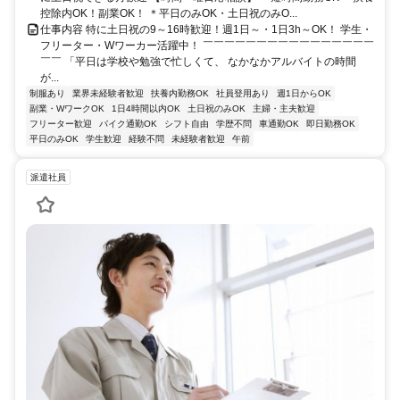
控除内OK！副業OK！ ＊平日のみOK・土日祝のみO...
仕事内容 特に土日祝の9～16時歓迎！週1日～・1日3h～OK！ 学生・
フリーター・Wワーカー活躍中！ ￣￣￣￣￣￣￣￣￣￣￣￣￣￣￣￣
￣￣ 「平日は学校や勉強で忙しくて、 なかなかアルバイトの時間
が...
制服あり
業界未経験者歓迎
扶養内勤務OK
社員登用あり
週1日からOK
副業・WワークOK
1日4時間以内OK
土日祝のみOK
主婦・主夫歓迎
フリーター歓迎
バイク通勤OK
シフト自由
学歴不問
車通勤OK
即日勤務OK
平日のみOK
学生歓迎
経験不問
未経験者歓迎
午前
派遣社員