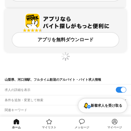
アプリを無料ダウンロード
山梨県、河口湖駅、フルタイム歓迎のアルバイト・バイト求人情報
求人の詳細を表示
条件を追加・変更して検索
新着求人を受け取る
市区町村を追加・変更
関連キーワード
完全在宅ワーク 全国
シール貼り 在宅
現在地周辺
ガチャガチャ
犬カフェ
山梨県
駅を追加・変更
バイトTOP
山梨県
南都留郡
河口湖駅
フルタイム歓迎のアルバイ
山梨県
すべて
ト・バイト・求人
甲府市
富士吉田市
都留市
山梨市
大月市
韮崎市
南アルプス市
北杜市
甲斐市
ホーム
マイリスト
メッセージ
マイページ
職種を追加・変更
JR中央本線(東京～塩尻)