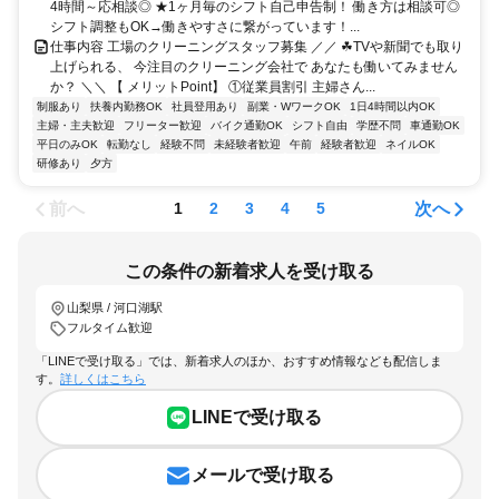
4時間～応相談◎ ★1ヶ月毎のシフト自己申告制！ 働き方は相談可◎
シフト調整もOK→働きやすさに繋がっています！...
仕事内容 工場のクリーニングスタッフ募集 ／／ ☘TVや新聞でも取り
上げられる、 今注目のクリーニング会社で あなたも働いてみません
か？ ＼＼ 【 メリットPoint】 ①従業員割引 主婦さん...
制服あり
扶養内勤務OK
社員登用あり
副業・WワークOK
1日4時間以内OK
主婦・主夫歓迎
フリーター歓迎
バイク通勤OK
シフト自由
学歴不問
車通勤OK
平日のみOK
転勤なし
経験不問
未経験者歓迎
午前
経験者歓迎
ネイルOK
研修あり
夕方
前へ
次へ
1
2
3
4
5
この条件の新着求人を受け取る
山梨県 / 河口湖駅
フルタイム歓迎
「LINEで受け取る」では、新着求人のほか、おすすめ情報なども配信しま
す。
詳しくはこちら
LINEで受け取る
メールで受け取る