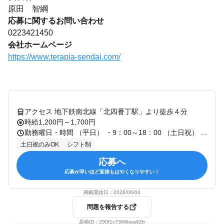
原田 智綱
応募に関するお問い合わせ
0223421450
会社ホームページ
https://www.terapia-sendai.com/
アクセス 地下鉄南北線「北四番丁駅」より徒歩４分
時給1,200円～1,700円
勤務曜日・時間 （平日） ・9：00～18：00 （土日祝） ・9：00～18：00 （営業時間） 10:00～17:00 ♪週2日、1日5時間～ＯＫ
土日祝のみOK
シフト制
応募へ
応募が早いほど面接もはやくなりやすい！
掲載開始日：
2026/06/04
問題を報告する
原稿ID：
200f1c7368bea92b