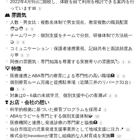
2022年4月9日に開校し、体験を経て利用を検討できる案内を行
っています📅
3
👥 雰囲気
人数・男女比：複数名体制で男女混在。教室複数の職員配置
🧑‍🤝‍🧑
4
5
チームワーク：個別支援をチームで分担。研修体制で方法統一
🤝
2
6
コミュニケーション：保護者連携重視。記録共有と面談頻度あ
り💬
5
7
同僚の雰囲気：専門知識を尊重する実務寄りの雰囲気🏷️
1
8
💡 特徴
医療連携とABA専門の療育による専門性の高い職場🏥
1
4
個別療育ルーム完備と提携駐車場（近隣三井のリパーク31台）
🏫
1
4
対象は0～6歳の未就学児、個別支援中心の客層👶
2
9
❣️ お店・会社の想い
科学的根拠に基づいた療育プログラムを採用🔬
1
ABAセラピーを専門とする個別支援体制🧩
10
医療機関と連携し発達診療の専門家と協働🏥
1
仙台市指定の児童発達支援事業所として地域支援に注力📍
11
株式会社Irevotionが運営し組織的な人材育成を実施🏢
12