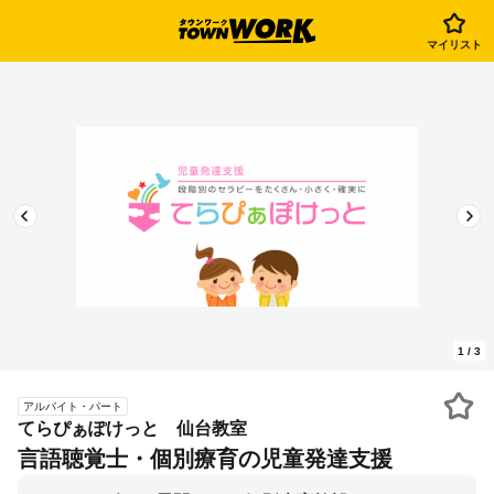
マイリスト
1
/
3
アルバイト・パート
てらぴぁぽけっと 仙台教室
言語聴覚士・個別療育の児童発達支援