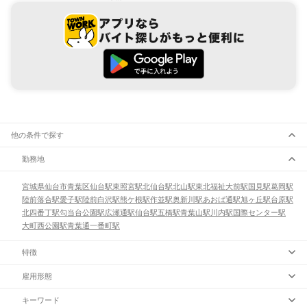
他の条件で探す
勤務地
宮城県
仙台市
青葉区
仙台駅
東照宮駅
北仙台駅
北山駅
東北福祉大前駅
国見駅
葛岡駅
陸前落合駅
愛子駅
陸前白沢駅
熊ケ根駅
作並駅
奥新川駅
あおば通駅
旭ヶ丘駅
台原駅
北四番丁駅
勾当台公園駅
広瀬通駅
仙台駅
五橋駅
青葉山駅
川内駅
国際センター駅
大町西公園駅
青葉通一番町駅
特徴
雇用形態
キーワード