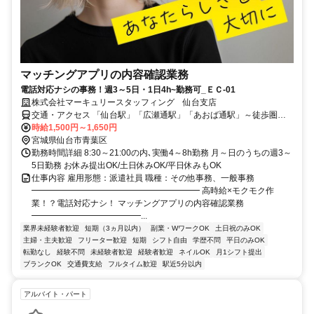
マッチングアプリの内容確認業務
電話対応ナシの事務！週3～5日・1日4h~勤務可_ＥＣ-01
株式会社マーキュリースタッフィング 仙台支店
交通・アクセス 「仙台駅」「広瀬通駅」「あおば通駅」～徒歩圏内
～徒歩圏内
時給1,500円～1,650円
宮城県仙台市青葉区
勤務時間詳細 8:30～21:00の内､実働4～8h勤務 月～日のうちの週3～
5日勤務 お休み提出OK/土日休みOK/平日休みもOK
仕事内容 雇用形態：派遣社員 職種：その他事務、一般事務
━━━━━━━━━━━━━━━━━━━━ 高時給×モクモク作
業！？電話対応ナシ！ マッチングアプリの内容確認業務
━━━━━━━━━━━━━...
業界未経験者歓迎
短期（3ヵ月以内）
副業・WワークOK
土日祝のみOK
主婦・主夫歓迎
フリーター歓迎
短期
シフト自由
学歴不問
平日のみOK
転勤なし
経験不問
未経験者歓迎
経験者歓迎
ネイルOK
月1シフト提出
ブランクOK
交通費支給
フルタイム歓迎
駅近5分以内
アルバイト・パート