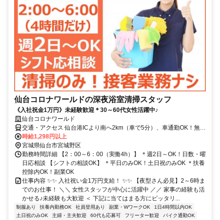
仙台コロナワールドの深夜浴室清掃スタッフ
《入社祝金1万円》未経験歓迎＊30～60代女性活躍中♪
仙台コロナワールド
交通・アクセス 仙台港ICより南へ2km（車で5分）、車通勤OK！無料
駐車場あり
時給1,298円以上
宮城県仙台市宮城野区
勤務時間詳細 【2：00～6：00（実働4h）】 ＊週2日～OK！日数・曜
日応相談 【シフトの相談OK】 ＊平日のみOK！土日祝のみOK ＊扶養
控除内OK！副業OK
仕事内容 ✨✨ 入社祝い金1万円支給！ ✨✨ 【夜型さん必見】2～6時ま
でのお仕事！ ＼＼ 女性スタッフが中心に活躍中 ／／ 家事の経験も活
かせる♪未経験も大歓迎 ＜ 下記に当てはまる方にピッタリ...
制服あり
扶養内勤務OK
社員登用あり
副業・WワークOK
1日4時間以内OK
土日祝のみOK
主婦・主夫歓迎
60代も応募可
フリーター歓迎
バイク通勤OK