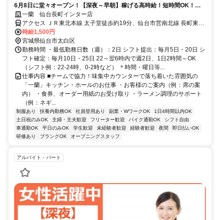
6月8日に堂々オープン！【深夜～早朝】稼げる高時給！短時間OK！ス
キマバイトも日払いも可・髪色自由！
一蘭 仙台長町インター店
アクセス ＪＲ東北本線 太子堂徒歩約19分、仙台市営南北線 長町東口
徒歩約21分、ＪＲ東北本線 長町東口徒歩約21分
時給1,500円
宮城県仙台市太白区
勤務時間 ・最低勤務日数（週）：2日 シフト提出：毎月5日・20日 シ
フト確定：毎月10日・25日 22～翌6時内で週2日、1日2時間～OK
（シフト例：22-24時、0-2時など） ＊時間・曜日等...
仕事内容 ■チームで協力！味集中カウンターで落ち着いた雰囲気の
「一蘭」キッチン・ホールのお仕事 ・お客様のご案内（例：席の案
内） ・食券、オーダー用紙のお受け取り ・ラーメン調理のサポート
（例：ネギ...
制服あり
扶養内勤務OK
社員登用あり
副業・WワークOK
1日4時間以内OK
土日祝のみOK
主婦・主夫歓迎
フリーター歓迎
バイク通勤OK
シフト自由
車通勤OK
平日のみOK
学生歓迎
未経験者歓迎
経験者歓迎
夜間
即日払いOK
研修あり
ブランクOK
オープニングスタッフ
アルバイト・パート