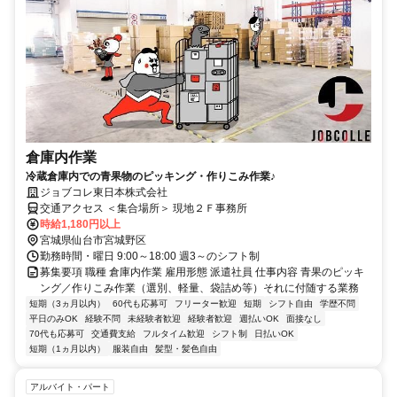
倉庫内作業
冷蔵倉庫内での青果物のピッキング・作りこみ作業♪
ジョブコレ東日本株式会社
交通アクセス ＜集合場所＞ 現地２Ｆ事務所
時給1,180円以上
宮城県仙台市宮城野区
勤務時間・曜日 9:00～18:00 週3～のシフト制
募集要項 職種 倉庫内作業 雇用形態 派遣社員 仕事内容 青果のピッキ
ング／作りこみ作業（選別、軽量、袋詰め等）それに付随する業務
短期（3ヵ月以内）
60代も応募可
フリーター歓迎
短期
シフト自由
学歴不問
平日のみOK
経験不問
未経験者歓迎
経験者歓迎
週払いOK
面接なし
70代も応募可
交通費支給
フルタイム歓迎
シフト制
日払いOK
短期（1ヵ月以内）
服装自由
髪型・髪色自由
アルバイト・パート