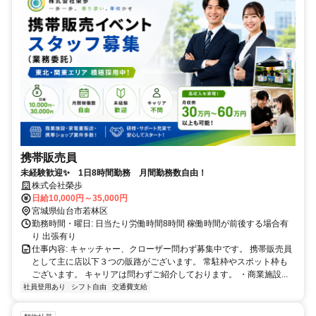
携帯販売員
未経験歓迎✨ 1日8時間勤務 月間勤務数自由！
株式会社榮歩
日給10,000円～35,000円
宮城県仙台市若林区
勤務時間・曜日: 日当たり労働時間8時間 稼働時間が前後する場合有
り 出張有り
仕事内容: キャッチャー、クローザー問わず募集中です。 携帯販売員
として主に店以下３つの販路がございます。 常駐枠やスポット枠も
ございます。 キャリアは問わずご紹介しております。 ・商業施設...
社員登用あり
シフト自由
交通費支給