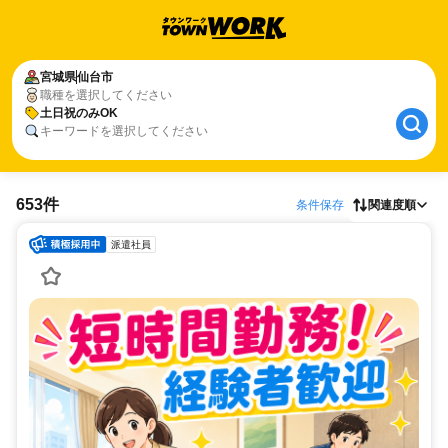
宮城県
仙台市
職種を選択してください
土日祝のみOK
キーワードを選択してください
653件
条件保存
関連度順
派遣社員