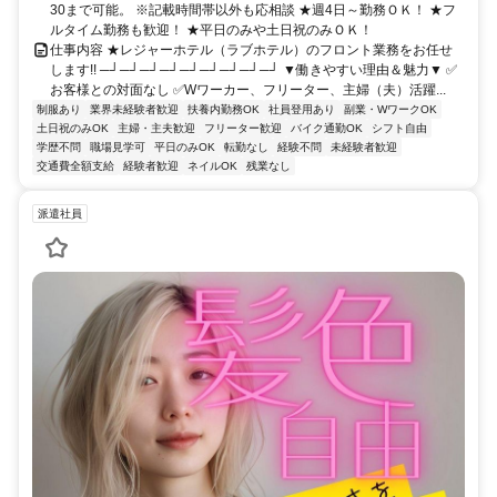
30まで可能。 ※記載時間帯以外も応相談 ★週4日～勤務ＯＫ！ ★フ
ルタイム勤務も歓迎！ ★平日のみや土日祝のみＯＫ！
仕事内容 ★レジャーホテル（ラブホテル）のフロント業務をお任せ
します!! ─┘─┘─┘─┘─┘─┘─┘─┘─┘ ▼働きやすい理由＆魅力▼ ✅
お客様との対面なし ✅Wワーカー、フリーター、主婦（夫）活躍...
制服あり
業界未経験者歓迎
扶養内勤務OK
社員登用あり
副業・WワークOK
土日祝のみOK
主婦・主夫歓迎
フリーター歓迎
バイク通勤OK
シフト自由
学歴不問
職場見学可
平日のみOK
転勤なし
経験不問
未経験者歓迎
交通費全額支給
経験者歓迎
ネイルOK
残業なし
派遣社員