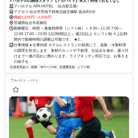
アパホテルの調理スタッフ【アルバイト】求人！料理でおもてなし
アパホテル APA HOTEL 〈仙台駅五橋〉
アクセス 仙台市営地下鉄南北線五橋駅 徒歩約2分
時給1,250円～1,500円
宮城県仙台市若林区
勤務曜日・時間 ＜募集時間帯（シフト例）＞ 4:30～11:30 7:00～
12:00 17:00～23:00 1日2時間以上～ 週2日以上 ※シフト制 ※上記時
間内で勤務時間の調整は可能です。 ★2...
仕事情報 ● 仕事内容 ホテルレストランの厨房にて、温製・冷製料理
の調理を担当します。食材のカットや下処理、仕込みを進め、盛り付
けまで一連の流れに携わります。ライブキッチン対応では、お客さま
の様子を...
社員登用あり
副業・WワークOK
交通費支給
シフト制
アルバイト・パート