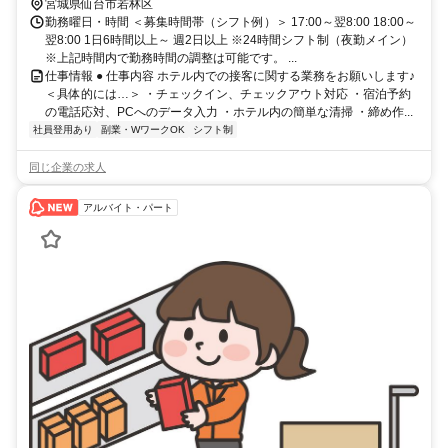
宮城県仙台市若林区
勤務曜日・時間 ＜募集時間帯（シフト例）＞ 17:00～翌8:00 18:00～
翌8:00 1日6時間以上～ 週2日以上 ※24時間シフト制（夜勤メイン）
※上記時間内で勤務時間の調整は可能です。 ...
仕事情報 ● 仕事内容 ホテル内での接客に関する業務をお願いします♪
＜具体的には…＞ ・チェックイン、チェックアウト対応 ・宿泊予約
の電話応対、PCへのデータ入力 ・ホテル内の簡単な清掃 ・締め作...
社員登用あり
副業・WワークOK
シフト制
同じ企業の求人
アルバイト・パート