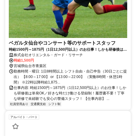
ベガルタ仙台やコンサート等のサポートスタッフ
時給1500円～1875円（1日12,500円以上）のお仕事！しかも研修後は単
発OK／好きな時だけ働ける登録制！履歴書不要！丁寧な研修で未経験で
株式会社オリエンタル・ガード・リサーチ
も安心の警備スタッフ！
時給1,500円
宮城県仙台市青葉区
勤務時間・曜日: 1日8時間以上 シフト自由・自己申告（30日ごとに提
出） 【8:00～17:00】 or 【13:00～22:00】 （実働8時間・休憩1時
間） ※22時以降時給1,875...
仕事内容: 時給1500円～1875円（1日12,500円以上）のお仕事！しか
も研修後は単発OK／好きな時だけ働ける登録制！履歴書不要！丁寧
な研修で未経験でも安心の警備スタッフ！ 【仕事内容】 ...
社員登用あり
交通費支給
シフト制
アルバイト・パート