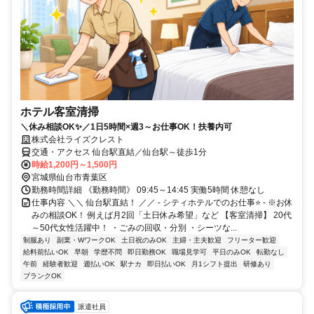
ホテル客室清掃
＼休み相談OK✨／1日5時間×週3～お仕事OK！扶養内可
株式会社ライズクレスト
交通・アクセス 仙台駅直結／仙台駅～徒歩1分
時給1,200円～1,500円
宮城県仙台市青葉区
勤務時間詳細 《勤務時間》 09:45～14:45 実働5時間 休憩なし
仕事内容 ＼＼ 仙台駅直結！ ／／ - シティホテルでのお仕事⭐ - ※お休
みの相談OK！ 例えば月2回「土日休み希望」など 【客室清掃】 20代
～50代女性活躍中！ ・ごみの回収・分別 ・シーツな...
制服あり
副業・WワークOK
土日祝のみOK
主婦・主夫歓迎
フリーター歓迎
給料前払いOK
早朝
学歴不問
即日勤務OK
職場見学可
平日のみOK
転勤なし
午前
経験者歓迎
週払いOK
駅ナカ
即日払いOK
月1シフト提出
研修あり
ブランクOK
派遣社員