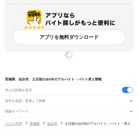
アプリを無料ダウンロード
宮城県、仙台市、土日祝のみOKのアルバイト・バイト求人情報
求人の詳細を表示
条件を追加・変更して検索
市区町村を追加・変更
関連キーワード
宮城県 仙台市 土日祝日のみ
宮城県 仙台市 青葉区 土日祝のみ ok
宮城県
駅を追加・変更
バイトTOP
宮城県
仙台市
土日祝のみOKのアルバイト・バイト・求人
宮城県 仙台市 土日のみ
宮城県 仙台市 土日祝のみOK 在宅
宮城県
すべて
宮城県 仙台市 土日祝のみOK 日払い
仙台市
すべて
職種を追加・変更
JR東北本線(黒磯～利府・盛岡)
青葉区
宮城野区
若林区
太白区
泉区