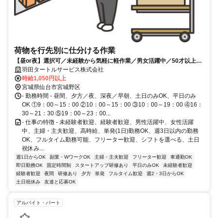
荷物を行先別に仕分ける作業
【昼or夜】選択可／未経験から気軽に軽作業／男女活躍中／50才以上活
躍中／未経験OK！／日払い・週払いOK！
羽田タートルサービス株式会社
時給1,050円以上
宮城県仙台市宮城野区
- 勤務時間 - 昼間、夕方／夜、深夜／早朝、土日のみOK、平日のみ
OK ①9：00～15：00 ②10：00～15：00 ③10：00～19：00 ④16：
30～21：30 ⑤19：00～23：00...
- 仕事の特徴 - 未経験者歓迎、経験者歓迎、男性活躍中、女性活躍
中、主婦・主夫歓迎、高時給、単発(1日)勤務OK、週3日以内の勤務
OK、フルタイム勤務可能、フリーター歓迎、シフトを選べる、土日
祝休み...
週1日からOK
副業・WワークOK
主婦・主夫歓迎
フリーター歓迎
車通勤OK
即日勤務OK
固定時間制
スタートアップ研修あり
平日のみOK
未経験者歓迎
経験者歓迎
夜間
研修あり
夕方
単発
フルタイム歓迎
週2・3日からOK
土日祝休み
友達と応募OK
アルバイト・パート