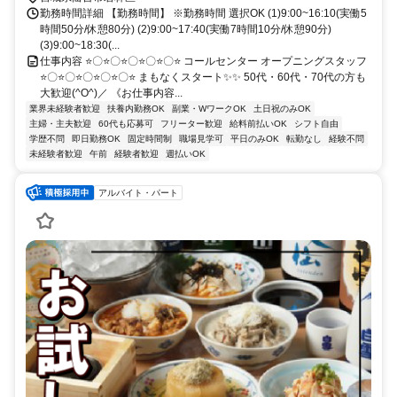
勤務時間詳細 【勤務時間】 ※勤務時間 選択OK (1)9:00~16:10(実働5
時間50分/休憩80分) (2)9:00~17:40(実働7時間10分/休憩90分)
(3)9:00~18:30(...
仕事内容 ⭐〇⭐〇⭐〇⭐〇⭐〇⭐ コールセンター オープニングスタッフ
⭐〇⭐〇⭐〇⭐〇⭐〇⭐ まもなくスタート✨✨ 50代・60代・70代の方も
大歓迎(^O^)／ 《お仕事内容...
業界未経験者歓迎
扶養内勤務OK
副業・WワークOK
土日祝のみOK
主婦・主夫歓迎
60代も応募可
フリーター歓迎
給料前払いOK
シフト自由
学歴不問
即日勤務OK
固定時間制
職場見学可
平日のみOK
転勤なし
経験不問
未経験者歓迎
午前
経験者歓迎
週払いOK
アルバイト・パート