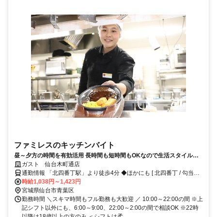
ファミレスのキッチンバイト
昼～夕方の時間を有効活用 長時間も短時間もOKなので生活スタイルに
合わせやすい キッチンバイト未経験者も大歓迎◎食事補助や交通費など
ガスト 仙台木町通店
待遇も充実
通勤情報 「北四番丁駅」より徒歩4分 ◆ほかにも [ 北四番丁 / 勾当台
公園 / 東北大学病院 / 北三番丁公園 ] からも徒歩で3～13分程度!!※自
時給1,038円～1,423円
転車 / 車 / バイク通勤OK
宮城県仙台市青葉区
勤務時間 ＼スキマ時間もフル勤務も大歓迎 ／ 10:00～22:00の間 ※上
記シフト以外にも、6:00～9:00、22:00～2:00の間で相談OK ※22時
以降は18歳以上の方のみ ＜シフトは柔...