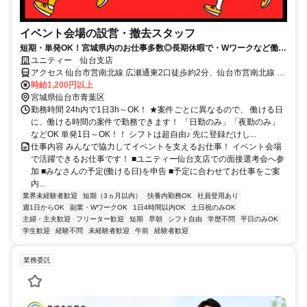
イベント会場の設営・撤去スタッフ
短期・単発OK！宮城県内のお仕事多数◎長期休暇で・Wワークなど働き
方は自分次第！賢く働いてプライベートも充実！
ユニティー 仙台支店
アクセス 仙台市営南北線 広瀬通東2口徒歩約2分、仙台市営南北線 仙
台〔仙台市営〕北6口徒歩約3分、ＪＲ仙石線 あおば通エレベータ出
時給1,200円以上
入口徒歩約5分
宮城県仙台市青葉区
勤務時間 24h内で1日3h～OK！ ★案件ごとに異なるので、 働ける日
に、働ける時間の案件で勤務できます！ 「日勤のみ」「夜勤のみ」
などOK 単発1日～OK！！ シフトは超自由♪ 先に登録だけし...
仕事内容 みんなで協力してイベントを支えるお仕事！ イベント会場
で活躍できるお仕事です！ ■ユニティー仙台支店での面接選考会へ参
加 ■みなさんの予定(働ける日)を申告 ■予定に合わせてお仕事をご案
内...
業界未経験者歓迎
短期（3ヵ月以内）
扶養内勤務OK
社員登用あり
週1日からOK
副業・WワークOK
1日4時間以内OK
土日祝のみOK
主婦・主夫歓迎
フリーター歓迎
短期
早朝
シフト自由
学歴不問
平日のみOK
学生歓迎
経験不問
未経験者歓迎
午前
経験者歓迎
業務委託