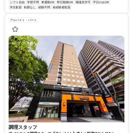
シフト自由
学歴不問
車通勤OK
即日勤務OK
職場見学可
平日のみOK
学生歓迎
転勤なし
経験不問
未経験者歓迎
アルバイト・パート
調理スタッフ