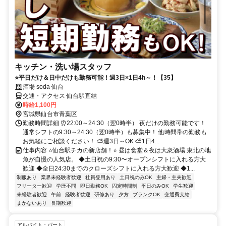
キッチン・洗い場スタッフ
⭐平日だけ＆日中だけも勤務可能！週3日×1日4h～！【35】
酒場 soda 仙台
交通・アクセス 仙台駅直結
時給1,100円
宮城県仙台市青葉区
勤務時間詳細 ⏰22:00～24:30（翌0時半） 夜だけの勤務可能です！
通常シフトの9:30～24:30（翌0時半）も募集中！ 他時間帯の勤務も
お気軽にご相談ください！ ⛅週3日～OK ⛅1日4...
仕事内容 ⭐仙台駅チカの新店舗！⭐ 昼は食堂＆夜は大衆酒場 東北の地
魚が自慢の人気店。 ◆土日祝の9:30〜オープンシフトに入れる方大
歓迎 ◆全日24:30までのクローズシフトに入れる方大歓迎 ◆1...
制服あり
業界未経験者歓迎
社員登用あり
土日祝のみOK
主婦・主夫歓迎
フリーター歓迎
学歴不問
即日勤務OK
固定時間制
平日のみOK
学生歓迎
未経験者歓迎
午前
経験者歓迎
研修あり
夕方
ブランクOK
交通費支給
まかないあり
長期歓迎
アルバイト・パート