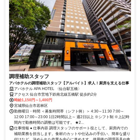
調理補助スタッフ
アパホテルの調理補助スタッフ【アルバイト】求人！厨房を支える仕事
アパホテル APA HOTEL 〈仙台駅五橋〉
アクセス 仙台市営地下鉄南北線五橋駅 徒歩約2分
時給1,150円～1,400円
宮城県仙台市若林区
勤務曜日・時間 ＜募集時間帯（シフト例）＞ 4:30～11:30 7:00～
12:00 17:00～23:00 1日2時間以上～ 週2日以上 ※シフト制 ※上記時
間内で勤務時間の調整は可能です。 ★2...
仕事情報 ● 仕事内容 調理スタッフのサポート役として、厨房内での
補助業務を担当します。食材のカットや仕込みの手伝い、簡単な盛り
付けなど、決められた作業を中心に進めます。使用後の調理器具や食