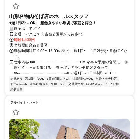
山形名物肉そば店のホールスタッフ
⭐週1日/2h～OK 超働きやすい環境で家庭と両立！
肉そば てノ字
交通・アクセス 勾当台公園駅から徒歩3分
時給1,500円
宮城県仙台市青葉区
勤務時間詳細 9:00〜16:00の間で、 週1日〜・1日2時間〜勤務OKで
す。
仕事内容 ✼••┈┈┈┈┈┈┈┈┈┈┈┈••✼ 家事や予定の合間に、 無
理なくしっかり働ける。 肉そば店のランチ接客スタッフ
✼••┈┈┈┈┈┈┈┈┈┈┈┈••✼ ✅週1日・1日2時間〜OK ...
制服あり
週1日からOK
1日4時間以内OK
土日祝のみOK
主婦・主夫歓迎
平日のみOK
未経験者歓迎
午前
夕方
交通費支給
駅近5分以内
シフト制
服装自由
アルバイト・パート