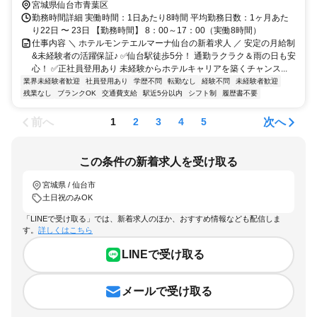
宮城県仙台市青葉区
勤務時間詳細 実働時間：1日あたり8時間 平均勤務日数：1ヶ月あた
り22日 〜 23日 【勤務時間】 8：00～17：00（実働8時間）
仕事内容 ＼ ホテルモンテエルマーナ仙台の新着求人 ／ 安定の月給制
&未経験者の活躍保証♪ ✅仙台駅徒歩5分！ 通勤ラクラク＆雨の日も安
心！ ✅正社員登用あり 未経験からホテルキャリアを築くチャンス...
業界未経験者歓迎
社員登用あり
学歴不問
転勤なし
経験不問
未経験者歓迎
残業なし
ブランクOK
交通費支給
駅近5分以内
シフト制
履歴書不要
前へ
次へ
1
2
3
4
5
この条件の新着求人を受け取る
宮城県 / 仙台市
土日祝のみOK
「LINEで受け取る」では、新着求人のほか、おすすめ情報なども配信しま
す。
詳しくはこちら
LINEで受け取る
メールで受け取る