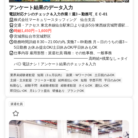
アンケート結果のデータ入力
電話対応ナシのチェック＆入力作業！週3～勤務可_ＥＣ-01
株式会社マーキュリースタッフィング 仙台支店
交通・アクセス 東北本線仙台駅東口より徒歩5分/東西線宮城野通駅よ
り徒歩10分/南北線広瀬通駅より徒歩13分
時給1,450円～1,600円
宮城県仙台市宮城野区
勤務時間詳細 8:30～21:00の内､実働7～8h勤務 月～日のうちの週3～
5日勤務 お休み提出OK/土日休みOK/平日休みもOK
仕事内容 雇用形態：派遣社員 職種：その他事務、一般事務
━━━━━━━━━━━━━━━━━━━━ 高時給×残業なし＝タイ
パ◎ 電話ナシ！アンケート結果のチェック＆入力
━━━━━━━━━━━━━━...
業界未経験者歓迎
短期（3ヵ月以内）
副業・WワークOK
土日祝のみOK
主婦・主夫歓迎
フリーター歓迎
給料前払いOK
短期
学歴不問
平日のみOK
転勤なし
経験不問
未経験者歓迎
経験者歓迎
ネイルOK
週払いOK
即日払いOK
月1シフト提出
研修あり
ブランクOK
派遣社員