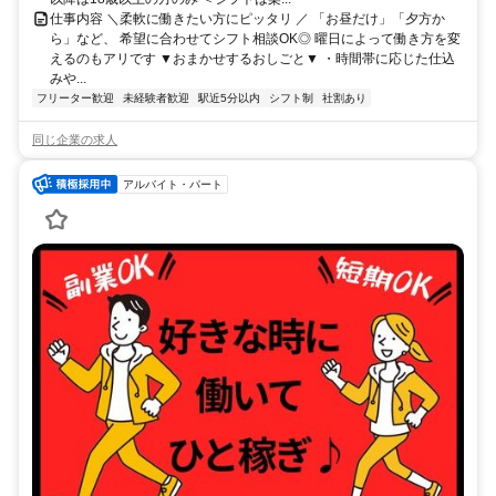
仕事内容 ＼柔軟に働きたい方にピッタリ ／ 「お昼だけ」「夕方か
ら」など、 希望に合わせてシフト相談OK◎ 曜日によって働き方を変
えるのもアリです ▼おまかせするおしごと▼ ・時間帯に応じた仕込
みや...
フリーター歓迎
未経験者歓迎
駅近5分以内
シフト制
社割あり
同じ企業の求人
アルバイト・パート