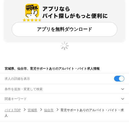
アプリを無料ダウンロード
宮城県、仙台市、育児サポートありのアルバイト・バイト求人情報
求人の詳細を表示
条件を追加・変更して検索
市区町村を追加・変更
関連キーワード
宮城県 仙台市 託児所付き
宮城県 仙台市 託児
宮城県 仙台市 青葉区 子育て支援
宮城県
駅を追加・変更
バイトTOP
宮城県
仙台市
育児サポートありのアルバイト・バイト・求
宮城県 仙台市 子ども
宮城県 仙台市 子供
宮城県
すべて
人
仙台市
すべて
職種を追加・変更
JR東北本線(黒磯～利府・盛岡)
青葉区
宮城野区
若林区
太白区
泉区
越河駅
白石駅
東白石駅
北白川駅
大河原駅
船岡駅
槻木駅
岩沼駅
館腰駅
名取駅
飲食・フードサービス
石巻市
塩竈市
気仙沼市
白石市
名取市
角田市
多賀城市
岩沼市
登米市
栗原市
特徴を追加・変更
南仙台駅
太子堂駅
長町駅
仙台駅
東仙台駅
岩切駅
新利府駅
利府駅
陸前山王駅