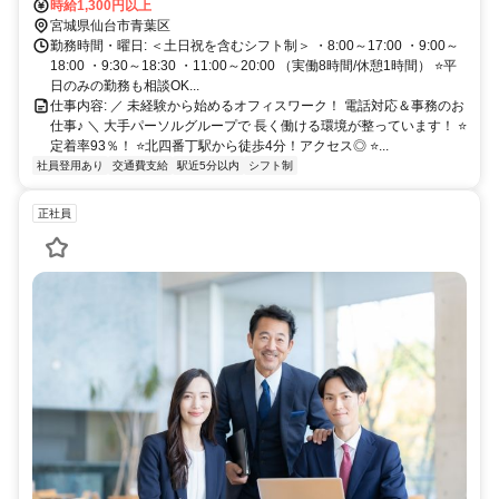
時給1,300円以上
宮城県仙台市青葉区
勤務時間・曜日: ＜土日祝を含むシフト制＞ ・8:00～17:00 ・9:00～
18:00 ・9:30～18:30 ・11:00～20:00 （実働8時間/休憩1時間） ⭐平
日のみの勤務も相談OK...
仕事内容: ／ 未経験から始めるオフィスワーク！ 電話対応＆事務のお
仕事♪ ＼ 大手パーソルグループで 長く働ける環境が整っています！ ⭐
定着率93％！ ⭐北四番丁駅から徒歩4分！アクセス◎ ⭐...
社員登用あり
交通費支給
駅近5分以内
シフト制
正社員