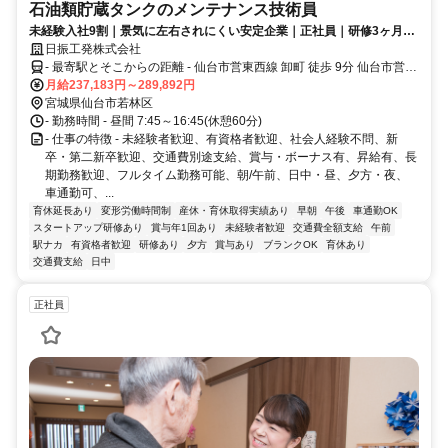
石油類貯蔵タンクのメンテナンス技術員
未経験入社9割｜景気に左右されにくい安定企業｜正社員｜研修3ヶ月｜
専門スキルが身につく｜奨学金返済補助制度あり
日振工発株式会社
- 最寄駅とそこからの距離 - 仙台市営東西線 卸町 徒歩 9分 仙台市営東
西線 六丁の目 徒歩 20分 仙石線 宮城野原 車 6分 マイカー通勤OK(無
月給237,183円～289,892円
料駐車場あり)
宮城県仙台市若林区
- 勤務時間 - 昼間 7:45～16:45(休憩60分)
- 仕事の特徴 - 未経験者歓迎、有資格者歓迎、社会人経験不問、新
卒・第二新卒歓迎、交通費別途支給、賞与・ボーナス有、昇給有、長
期勤務歓迎、フルタイム勤務可能、朝/午前、日中・昼、夕方・夜、
車通勤可、...
育休延長あり
変形労働時間制
産休・育休取得実績あり
早朝
午後
車通勤OK
スタートアップ研修あり
賞与年1回あり
未経験者歓迎
交通費全額支給
午前
駅ナカ
有資格者歓迎
研修あり
夕方
賞与あり
ブランクOK
育休あり
交通費支給
日中
正社員