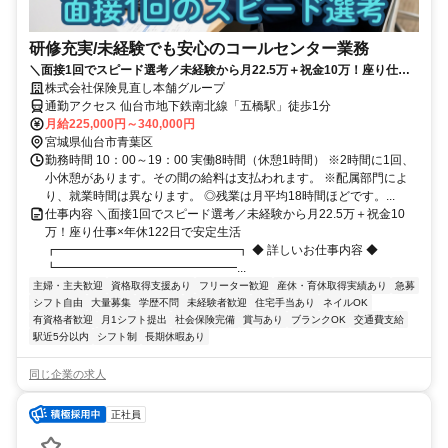
研修充実/未経験でも安心のコールセンター業務
＼面接1回でスピード選考／未経験から月22.5万＋祝金10万！座り仕事×
年休122日で安定生活
株式会社保険見直し本舗グループ
通勤アクセス 仙台市地下鉄南北線「五橋駅」徒歩1分
月給225,000円～340,000円
宮城県仙台市青葉区
勤務時間 10：00～19：00 実働8時間（休憩1時間） ※2時間に1回、
小休憩があります。その間の給料は支払われます。 ※配属部門によ
り、就業時間は異なります。 ◎残業は月平均18時間ほどです。...
仕事内容 ＼面接1回でスピード選考／未経験から月22.5万＋祝金10
万！座り仕事×年休122日で安定生活
┏━━━━━━━━━━━━━━━┓ ◆ 詳しいお仕事内容 ◆
┗━━━━━━━━━━━━━━━...
主婦・主夫歓迎
資格取得支援あり
フリーター歓迎
産休・育休取得実績あり
急募
シフト自由
大量募集
学歴不問
未経験者歓迎
住宅手当あり
ネイルOK
有資格者歓迎
月1シフト提出
社会保険完備
賞与あり
ブランクOK
交通費支給
駅近5分以内
シフト制
長期休暇あり
同じ企業の求人
正社員