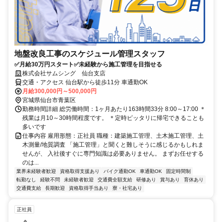
地盤改良工事のスケジュール管理スタッフ
✅月給30万円スタート✅未経験から施工管理を目指せる
株式会社サムシング 仙台支店
交通・アクセス 仙台駅から徒歩11分 車通勤OK
月給300,000円～500,000円
宮城県仙台市青葉区
勤務時間詳細 総労働時間：1ヶ月あたり163時間33分 8:00～17:00 ＊
残業は月10～30時間程度です。 ＊定時ピッタリに帰宅できることも
多いです
仕事内容 雇用形態：正社員 職種：建築施工管理、土木施工管理、土
木測量/地質調査 「施工管理」と聞くと難しそうに感じるかもしれま
せんが、 入社後すぐに専門知識は必要ありません。 まずお任せする
のは...
業界未経験者歓迎
資格取得支援あり
バイク通勤OK
車通勤OK
固定時間制
転勤なし
経験不問
未経験者歓迎
交通費全額支給
研修あり
賞与あり
育休あり
交通費支給
長期歓迎
資格取得手当あり
寮・社宅あり
正社員