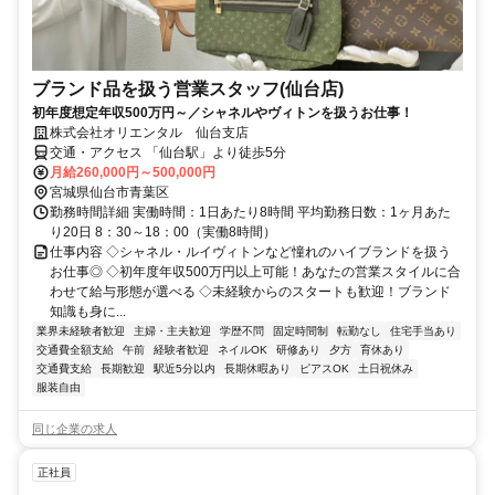
ブランド品を扱う営業スタッフ(仙台店)
初年度想定年収500万円～／シャネルやヴィトンを扱うお仕事！
株式会社オリエンタル 仙台支店
交通・アクセス 「仙台駅」より徒歩5分
月給260,000円～500,000円
宮城県仙台市青葉区
勤務時間詳細 実働時間：1日あたり8時間 平均勤務日数：1ヶ月あた
り20日 8：30～18：00（実働8時間）
仕事内容 ◇シャネル・ルイヴィトンなど憧れのハイブランドを扱う
お仕事◎ ◇初年度年収500万円以上可能！あなたの営業スタイルに合
わせて給与形態が選べる ◇未経験からのスタートも歓迎！ブランド
知識も身に...
業界未経験者歓迎
主婦・主夫歓迎
学歴不問
固定時間制
転勤なし
住宅手当あり
交通費全額支給
午前
経験者歓迎
ネイルOK
研修あり
夕方
育休あり
交通費支給
長期歓迎
駅近5分以内
長期休暇あり
ピアスOK
土日祝休み
服装自由
同じ企業の求人
正社員