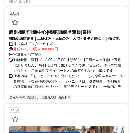
同じ企業の求人
正社員
個別機能訓練中心|機能訓練指導員|泉区
機能訓練指導員｜土日休み・日勤のみ｜入浴・食事介助なし｜仙台市泉
区
株式会社ドクターアイズ
月給190,000円～300,000円
宮城県仙台市泉区
勤務時間・曜日: ◇ 8:00～17:00 休憩60分 【日勤のみの勤務で夜勤
はありません】 毎日ほぼ同じ生活リズムで働けるため、体への負担
も少なく、ご家庭やプライベートとの両立がしやすい環境です...
仕事内容: 「もっとリハビリに集中したい。」 そんな理学療法士・作
業療法士・柔道整復師の方へ。 リハニックは、身体機能・認知機能
の維持改善に特化したリハビリ専門デイサービスです。 一般的なデ
イ...
固定時間制
残業なし
交通費支給
昇給あり
正社員