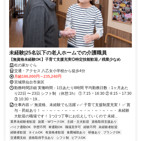
未経験|25名以下の老人ホームでの介護職員
【無資格未経験OK】子育て支援充実◎特定技能歓迎／残業少なめ
杜の家かぐら
交通・アクセス 八乙女小学校から徒歩4分
月給186,000円～235,240円
宮城県仙台市泉区
勤務時間詳細 実働時間：1日あたり8時間 平均勤務日数：1ヶ月あた
り22日 〜 23日 シフト制 （休憩:1h） ① 7:15 ~ 16:30 ② 8:15 ~ 17:30
③ 10:30 ~ 19...
仕事内容 ✅ 無資格、未経験でも活躍 ♪ ✅ 子育て支援制度充実！ ✅ 賞
与・昇給あり！ ～・～・～・～・～・～・～・～・～・～・ 未経験
大歓迎の職場です！ 1つ1つ丁寧にお伝えしていくので 未経...
業界未経験者歓迎
副業・WワークOK
主婦・主夫歓迎
資格取得支援あり
バイク通勤OK
学歴不問
車通勤OK
職場見学可
経験不問
未経験者歓迎
経験者歓迎
ネイルOK
有資格者歓迎
食費補助あり
研修あり
ブランクOK
交通費支給
資格取得手当あり
シフト制
ピアスOK