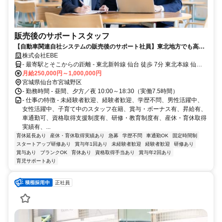
販売後のサポートスタッフ
【自動車関連自社システムの販売後のサポート社員】東北地方でも高め
の給与水準！！頑張りはしっかり評価、ゆくゆくはあなたの裁量でスケ
株式会社EBE
ジューリングもできワークライフバランスを重視した働き方が可能！
- 最寄駅とそこからの距離 - 東北新幹線 仙台 徒歩 7分 東北本線 仙台
徒歩 7分 仙山線 仙台 徒歩 7分 各線「仙台駅」より徒歩7分 社用車通
月給250,000円～1,000,000円
勤OK(一人1台貸与) ★直行直帰可！
宮城県仙台市宮城野区
- 勤務時間 - 昼間、夕方／夜 10:00～18:30（実働7.5時間）
- 仕事の特徴 - 未経験者歓迎、経験者歓迎、学歴不問、男性活躍中、
女性活躍中、子育て中のスタッフ在籍、賞与・ボーナス有、昇給有、
車通勤可、資格取得支援制度有、研修・教育制度有、産休・育休取得
実績有、...
育休延長あり
産休・育休取得実績あり
急募
学歴不問
車通勤OK
固定時間制
スタートアップ研修あり
賞与年1回あり
未経験者歓迎
経験者歓迎
研修あり
賞与あり
ブランクOK
育休あり
資格取得手当あり
賞与年2回あり
育児サポートあり
正社員