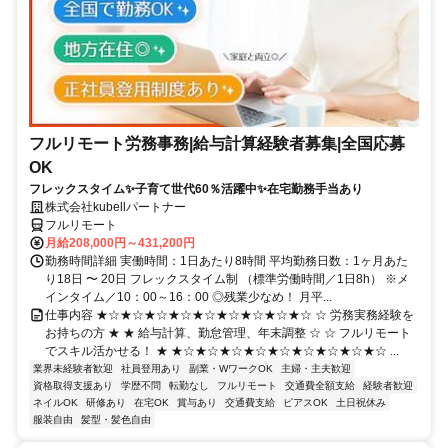
フルリモート労務事務|給与計算経験者募集|全国応募
OK
フレックスタイム✨子育て世代60％活躍中✨在宅勤務手当あり
株式会社kubellパートナー
フルリモート
月給208,000円～431,200円
勤務時間詳細 実働時間：1日あたり8時間 平均勤務日数：1ヶ月あた
り18日 〜 20日 フレックスタイム制 （標準労働時間／1日8h） ※メ
インタイム／10：00～16：00 ◎残業少なめ！ 月平...
仕事内容 ★☆★☆★☆★☆★☆★☆★☆★☆★☆ ☆ 労務実務経験を
お持ちの方 ★ ★ 給与計算、勤怠管理、年末調整 ☆ ☆ フルリモート
でスキル活かせる！ ★ ★☆★☆★☆★☆★☆★☆★☆★☆★☆ ...
業界未経験者歓迎
社員登用あり
副業・WワークOK
主婦・主夫歓迎
資格取得支援あり
学歴不問
転勤なし
フルリモート
交通費全額支給
経験者歓迎
ネイルOK
研修あり
在宅OK
賞与あり
交通費支給
ピアスOK
土日祝休み
服装自由
髪型・髪色自由