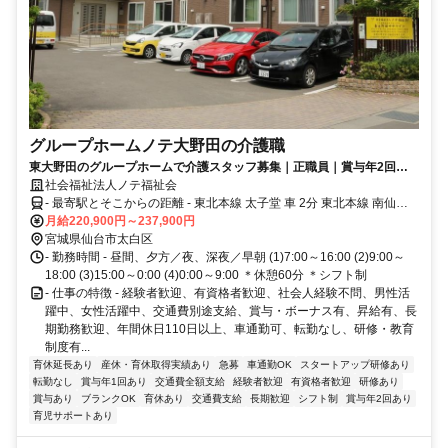
グループホームノテ大野田の介護職
東大野田のグループホームで介護スタッフ募集｜正職員｜賞与年2回｜
住宅手当あり｜年間休日113日｜福利厚生充実
社会福祉法人ノテ福祉会
- 最寄駅とそこからの距離 - 東北本線 太子堂 車 2分 東北本線 南仙台
車 4分 仙台市営南北線 富沢 車 6分 「東大野田バス停」下車、徒歩3
月給220,900円～237,900円
分
宮城県仙台市太白区
- 勤務時間 - 昼間、夕方／夜、深夜／早朝 (1)7:00～16:00 (2)9:00～
18:00 (3)15:00～0:00 (4)0:00～9:00 ＊休憩60分 ＊シフト制
- 仕事の特徴 - 経験者歓迎、有資格者歓迎、社会人経験不問、男性活
躍中、女性活躍中、交通費別途支給、賞与・ボーナス有、昇給有、長
期勤務歓迎、年間休日110日以上、車通勤可、転勤なし、研修・教育
制度有...
育休延長あり
産休・育休取得実績あり
急募
車通勤OK
スタートアップ研修あり
転勤なし
賞与年1回あり
交通費全額支給
経験者歓迎
有資格者歓迎
研修あり
賞与あり
ブランクOK
育休あり
交通費支給
長期歓迎
シフト制
賞与年2回あり
育児サポートあり