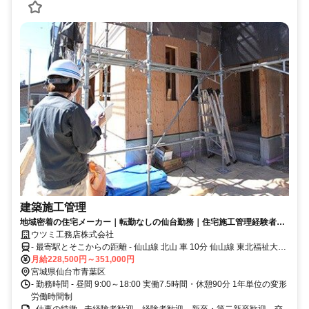
建築施工管理
地域密着の住宅メーカー｜転勤なしの仙台勤務｜住宅施工管理経験者優
遇｜資格取得支援・手当充実
ウツミ工務店株式会社
- 最寄駅とそこからの距離 - 仙山線 北山 車 10分 仙山線 東北福祉大前
車 11分 仙山線 国見 車 12分
月給228,500円～351,000円
宮城県仙台市青葉区
- 勤務時間 - 昼間 9:00～18:00 実働7.5時間・休憩90分 1年単位の変形
労働時間制