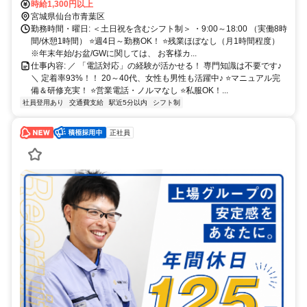
歩5分
時給1,300円以上
宮城県仙台市青葉区
勤務時間・曜日: ＜土日祝を含むシフト制＞ ・9:00～18:00 （実働8時
間/休憩1時間） ⭐週4日～勤務OK！ ⭐残業ほぼなし（月1時間程度）
※年末年始/お盆/GWに関しては、 お客様カ...
仕事内容: ／ 「電話対応」の経験が活かせる！ 専門知識は不要です♪
＼ 定着率93%！！ 20～40代、女性も男性も活躍中♪ ⭐マニュアル完
備＆研修充実！ ⭐営業電話・ノルマなし ⭐私服OK！...
社員登用あり
交通費支給
駅近5分以内
シフト制
正社員