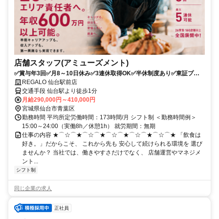
店舗スタッフ(アミューズメント)
✅賞与年3回✅月8～10日休み✅3連休取得OK✅半休制度あり✅東証プラ
イム上場グループ✅早期キャリアアップ可能
REGALO 仙台駅前店
交通手段 仙台駅より徒歩1分
月給290,000円～410,000円
宮城県仙台市青葉区
勤務時間 平均所定労働時間：173時間/月 シフト制 ＜勤務時間例＞
15:00～24:00（実働8h／休憩1h） 就労期間：無期
仕事の内容 ★⌒☆⌒★⌒☆⌒★⌒☆⌒★⌒☆⌒★⌒☆⌒★ 「飲食は
好き。」だからこそ、 これから先も 安心して続けられる環境を 選び
ませんか？ 当社では、働きやすさだけでなく、 店舗運営やマネジメ
ント...
シフト制
同じ企業の求人
正社員