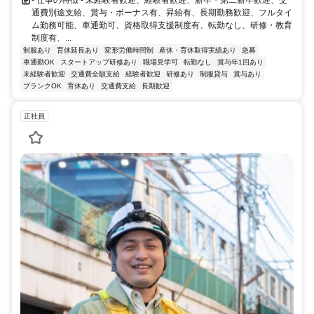
- 仕事の特徴 - 未経験者歓迎、経験者歓迎、新卒・第二新卒歓迎、交
通費別途支給、賞与・ボーナス有、昇給有、長期勤務歓迎、フルタイ
ム勤務可能、車通勤可、資格取得支援制度有、転勤なし、研修・教育
制度有、...
制服あり
育休延長あり
変形労働時間制
産休・育休取得実績あり
急募
車通勤OK
スタートアップ研修あり
職場見学可
転勤なし
賞与年1回あり
未経験者歓迎
交通費全額支給
経験者歓迎
研修あり
制服貸与
賞与あり
ブランクOK
育休あり
交通費支給
長期歓迎
正社員