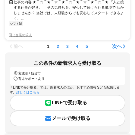
仕事の内容 ★⌒☆⌒★⌒☆⌒★⌒☆⌒★⌒☆⌒★⌒☆⌒★ 「人と接
する仕事が好き。」 その気持ちを、安心して続けられる環境で 活か
しませんか？ 当社では、未経験からでも安心してスタート できるよ
う、...
シフト制
同じ企業の求人
前へ
次へ
1
2
3
4
5
この条件の新着求人を受け取る
宮城県 / 仙台市
育児サポートあり
「LINEで受け取る」では、新着求人のほか、おすすめ情報なども配信しま
す。
詳しくはこちら
LINEで受け取る
メールで受け取る