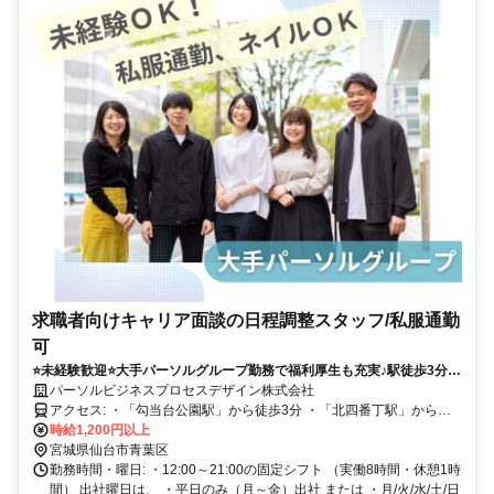
求職者向けキャリア面談の日程調整スタッフ/私服通勤
可
⭐未経験歓迎⭐大手パーソルグループ勤務で福利厚生も充実♪駅徒歩3分の
好立地！
パーソルビジネスプロセスデザイン株式会社
アクセス: ・「勾当台公園駅」から徒歩3分 ・「北四番丁駅」から徒
歩4分
時給1,200円以上
宮城県仙台市青葉区
勤務時間・曜日: ・12:00～21:00の固定シフト （実働8時間・休憩1時
間） 出社曜日は、 ・平日のみ（月～金）出社 または ・月/火/水/土/日