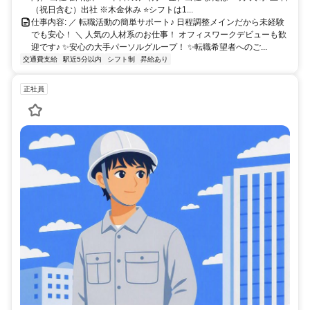
（祝日含む）出社 ※木金休み ⭐シフトは1...
仕事内容: ／ 転職活動の簡単サポート♪ 日程調整メインだから未経験
でも安心！ ＼ 人気の人材系のお仕事！ オフィスワークデビューも歓
迎です♪ ✨安心の大手パーソルグループ！ ✨転職希望者へのご...
交通費支給
駅近5分以内
シフト制
昇給あり
正社員