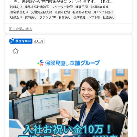
売。 未経験から”専門技術が身につく”お仕事です。 【具体...
制服あり
業界未経験者歓迎
フリーター歓迎
経験不問
未経験者歓迎
住宅手当あり
交通費全額支給
経験者歓迎
有資格者歓迎
月1シフト提出
研修あり
賞与あり
ブランクOK
育休あり
長期歓迎
シフト制
社割あり
同じ企業の求人
正社員