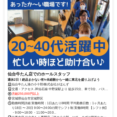
仙台牛たん店でのホールスタッフ
週休2日！絶品まかない有✨未経験から一緒に東北を盛り上げよう
仙台牛たん湊の小十郎/株式会社がほんず
交通・アクセス JR仙石線 中野栄駅より 徒歩15分、車で3分、バスで
10分
月給250,000円以上
宮城県仙台市宮城野区
勤務時間詳細 実働時間：1日あたり8時間 平均勤務日数：1ヶ月あた
り18日 〜 20日 9:00〜24:00の間でシフト制 実働8時間 【シフト例】
・9:00〜18:00 ・11:00〜20:0...