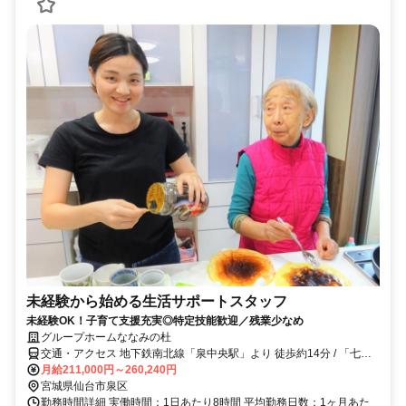
未経験から始める生活サポートスタッフ
未経験OK！子育て支援充実◎特定技能歓迎／残業少なめ
グループホームななみの杜
交通・アクセス 地下鉄南北線「泉中央駅」より 徒歩約14分 / 「七北
田学校前」バス停より 徒歩3分
月給211,000円～260,240円
宮城県仙台市泉区
勤務時間詳細 実働時間：1日あたり8時間 平均勤務日数：1ヶ月あた