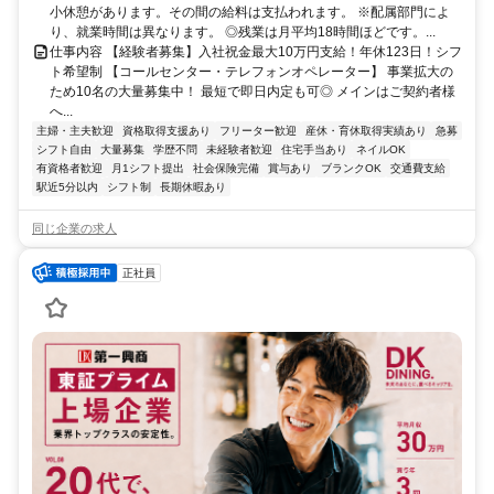
小休憩があります。その間の給料は支払われます。 ※配属部門によ
り、就業時間は異なります。 ◎残業は月平均18時間ほどです。...
仕事内容 【経験者募集】入社祝金最大10万円支給！年休123日！シフ
ト希望制 【コールセンター・テレフォンオペレーター】 事業拡大の
ため10名の大量募集中！ 最短で即日内定も可◎ メインはご契約者様
へ...
主婦・主夫歓迎
資格取得支援あり
フリーター歓迎
産休・育休取得実績あり
急募
シフト自由
大量募集
学歴不問
未経験者歓迎
住宅手当あり
ネイルOK
有資格者歓迎
月1シフト提出
社会保険完備
賞与あり
ブランクOK
交通費支給
駅近5分以内
シフト制
長期休暇あり
同じ企業の求人
正社員