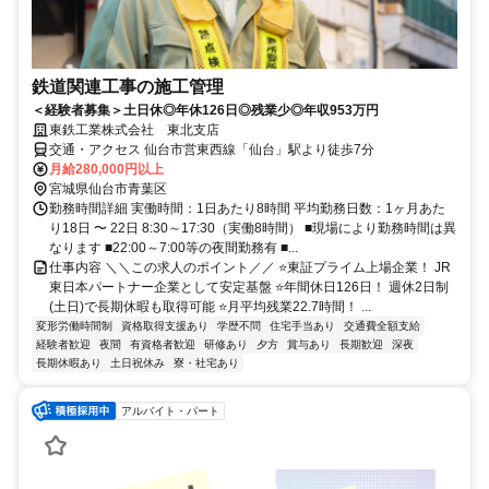
鉄道関連工事の施工管理
＜経験者募集＞土日休◎年休126日◎残業少◎年収953万円
東鉄工業株式会社 東北支店
交通・アクセス 仙台市営東西線「仙台」駅より徒歩7分
月給280,000円以上
宮城県仙台市青葉区
勤務時間詳細 実働時間：1日あたり8時間 平均勤務日数：1ヶ月あた
り18日 〜 22日 8:30～17:30（実働8時間） ■現場により勤務時間は異
なります ■22:00～7:00等の夜間勤務有 ■...
仕事内容 ＼＼この求人のポイント／／ ⭐東証プライム上場企業！ JR
東日本パートナー企業として安定基盤 ⭐年間休日126日！ 週休2日制
(土日)で長期休暇も取得可能 ⭐月平均残業22.7時間！ ...
変形労働時間制
資格取得支援あり
学歴不問
住宅手当あり
交通費全額支給
経験者歓迎
夜間
有資格者歓迎
研修あり
夕方
賞与あり
長期歓迎
深夜
長期休暇あり
土日祝休み
寮・社宅あり
アルバイト・パート