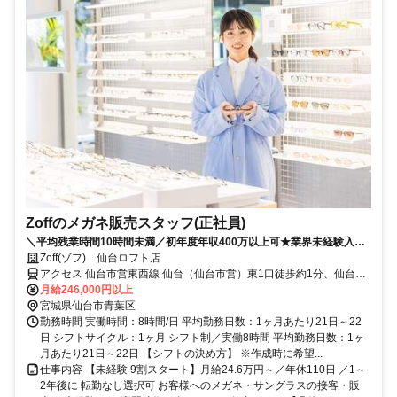
Zoffのメガネ販売スタッフ(正社員)
＼平均残業時間10時間未満／初年度年収400万以上可★業界未経験入社
90%★充実したOJTあり★面接2回で内定まで1カ月以内★2026年8月・
Zoff(ゾフ) 仙台ロフト店
9月入社歓迎
アクセス 仙台市営東西線 仙台（仙台市営）東1口徒歩約1分、仙台市
営南北線 仙台（仙台市営）東1口徒歩約1分、ＪＲ東北新幹線 仙台西
月給246,000円以上
口徒歩約3分 JR線 仙台駅 徒歩スグ
宮城県仙台市青葉区
勤務時間 実働時間：8時間/日 平均勤務日数：1ヶ月あたり21日～22
日 シフトサイクル：1ヶ月 シフト制／実働8時間 平均勤務日数：1ヶ
月あたり21日～22日 【シフトの決め方】 ※作成時に希望...
仕事内容 【未経験 9割スタート】月給24.6万円～／年休110日 ／1～
2年後に 転勤なし選択可 お客様へのメガネ・サングラスの接客・販