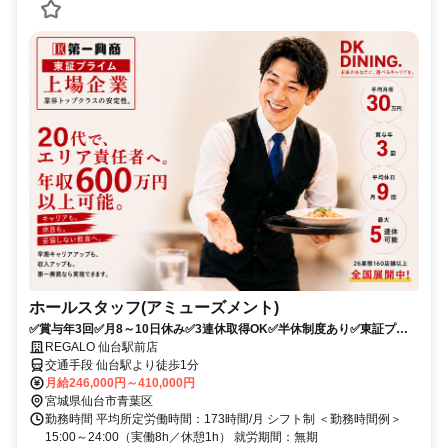
ホールスタッフ(アミューズメント)
✅賞与年3回✅月8～10日休み✅3連休取得OK✅半休制度あり✅東証プラ
イム上場グループ✅未経験からキャリアアップ可能
REGALO 仙台駅前店
交通手段 仙台駅より徒歩1分
月給246,000円～410,000円
宮城県仙台市青葉区
勤務時間 平均所定労働時間：173時間/月 シフト制 ＜勤務時間例＞
15:00～24:00（実働8h／休憩1h） 就労期間：無期