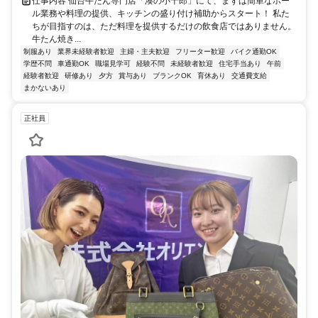
仕事内容 仙台牛たん専門店「湊の小十郎」にて、まずは簡単なホー
ル業務や料理の提供、キッチンの盛り付け補助からスタート！ 私た
ちが目指すのは、ただ料理を提供するだけの飲食店ではありません。
牛たん焼き...
制服あり
業界未経験者歓迎
主婦・主夫歓迎
フリーター歓迎
バイク通勤OK
学歴不問
車通勤OK
職場見学可
経験不問
未経験者歓迎
住宅手当あり
午前
経験者歓迎
研修あり
夕方
賞与あり
ブランクOK
育休あり
交通費支給
まかないあり
正社員