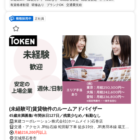
有資格者歓迎
研修あり
ブランクOK
交通費支給
正社員
(未経験可)賃貸物件のルームアドバイザー
45歳未満募集/ 年間休日127日／残業少なめ／転勤なし
東建コーポレーション株式会社(ホームメイト)石巻店
交通・アクセス JR仙石線 蛇田駅下車 徒歩19分、JR奥羽本線 蔵王下
車 徒歩14分
月給216,200円以上
宮城県石巻市