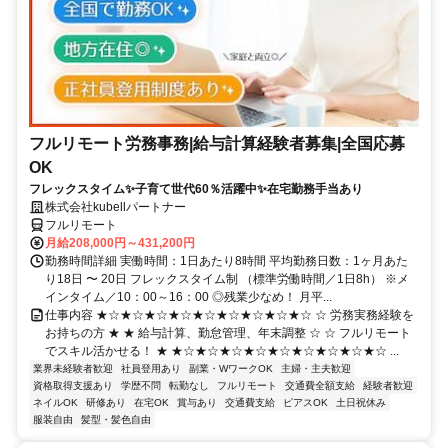
フルリモート労務事務|給与計算経験者募集|全国応募
OK
フレックスタイム✨子育て世代60％活躍中✨在宅勤務手当あり
株式会社kubellパートナー
フルリモート
月給208,000円～431,200円
勤務時間詳細 実働時間：1日あたり8時間 平均勤務日数：1ヶ月あた
り18日 〜 20日 フレックスタイム制 （標準労働時間／1日8h） ※メ
インタイム／10：00～16：00 ◎残業少なめ！ 月平...
仕事内容 ★☆★☆★☆★☆★☆★☆★☆★☆★☆ ☆ 労務実務経験を
お持ちの方 ★ ★ 給与計算、勤怠管理、年末調整 ☆ ☆ フルリモート
でスキル活かせる！ ★ ★☆★☆★☆★☆★☆★☆★☆★☆★☆ ...
業界未経験者歓迎
社員登用あり
副業・WワークOK
主婦・主夫歓迎
資格取得支援あり
学歴不問
転勤なし
フルリモート
交通費全額支給
経験者歓迎
ネイルOK
研修あり
在宅OK
賞与あり
交通費支給
ピアスOK
土日祝休み
服装自由
髪型・髪色自由