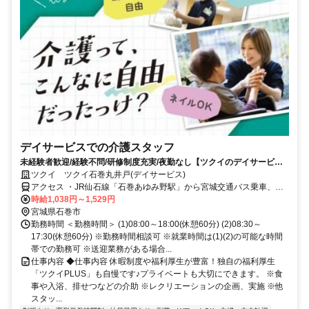
デイサービスでの介護スタッフ
未経験者歓迎/経験不問/研修制度充実/夜勤なし【ツクイのデイサービス/
介護スタッフ求人】
ツクイ ツクイ石巻丸井戸(デイサービス)
アクセス ・JR仙石線「石巻あゆみ野駅」から宮城交通バス乗車、
「丸井戸三丁目」下車徒歩約2分 ・JR仙石線「蛇田駅」から徒歩16
時給1,038円～1,529円
分、車約5分 ・三陸自動車道「石巻河南IC」から車約5分
宮城県石巻市
勤務時間 ＜勤務時間＞ (1)08:00～18:00(休憩60分) (2)08:30～
17:30(休憩60分) ※勤務時間相談可 ※就業時間は(1)(2)の可能な時間
帯での勤務可 ※送迎業務がある場合...
仕事内容 ◆仕事内容 休暇制度や福利厚生が豊富！独自の福利厚生
「ツクイPLUS」も自慢です♪プライベートも大切にできます。 ※食
事や入浴、排せつなどの介助 ※レクリエーションの企画、実施 ※他
スタッ...