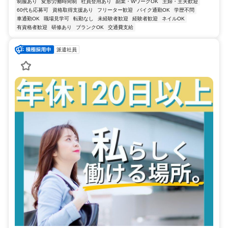
制服あり
変形労働時間制
社員登用あり
副業・WワークOK
主婦・主夫歓迎
60代も応募可
資格取得支援あり
フリーター歓迎
バイク通勤OK
学歴不問
車通勤OK
職場見学可
転勤なし
未経験者歓迎
経験者歓迎
ネイルOK
有資格者歓迎
研修あり
ブランクOK
交通費支給
派遣社員