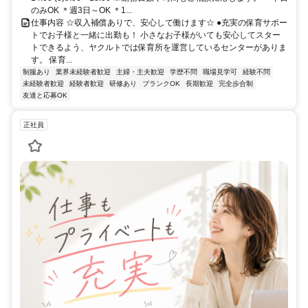
のみOK ＊週3日～OK ＊1...
仕事内容 ☆収入補償ありで、安心して働けます☆ ●充実の保育サポー
トでお子様と一緒に出勤も！ 小さなお子様がいても安心してスター
トできるよう、ヤクルトでは保育所を運営しているセンターがありま
す。 保育...
制服あり
業界未経験者歓迎
主婦・主夫歓迎
学歴不問
職場見学可
経験不問
未経験者歓迎
経験者歓迎
研修あり
ブランクOK
長期歓迎
完全歩合制
友達と応募OK
正社員