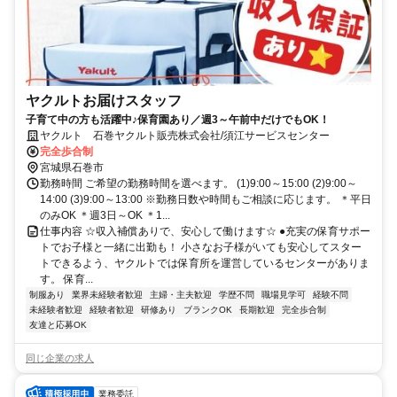
ヤクルトお届けスタッフ
子育て中の方も活躍中♪保育園あり／週3～午前中だけでもOK！
ヤクルト 石巻ヤクルト販売株式会社/須江サービスセンター
完全歩合制
宮城県石巻市
勤務時間 ご希望の勤務時間を選べます。 (1)9:00～15:00 (2)9:00～
14:00 (3)9:00～13:00 ※勤務日数や時間もご相談に応じます。 ＊平日
のみOK ＊週3日～OK ＊1...
仕事内容 ☆収入補償ありで、安心して働けます☆ ●充実の保育サポー
トでお子様と一緒に出勤も！ 小さなお子様がいても安心してスター
トできるよう、ヤクルトでは保育所を運営しているセンターがありま
す。 保育...
制服あり
業界未経験者歓迎
主婦・主夫歓迎
学歴不問
職場見学可
経験不問
未経験者歓迎
経験者歓迎
研修あり
ブランクOK
長期歓迎
完全歩合制
友達と応募OK
同じ企業の求人
業務委託