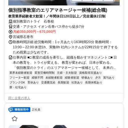
個別指導教室のエリアマネージャー候補(総合職)
教育業界経験者大歓迎！／年間休日120日以上／完全週休2日制
個別教室のトライ 石巻校
交通・アクセス イオン石巻バス停から徒歩7分
月給350,000円～670,000円
宮城県石巻市
勤務時間詳細 総労働時間：1ヶ月あたり163時間20分 勤務時間：
13:00～22:00 休憩1h、実働8h 社内システムが22時15分で 終了する
ため残業は少なめです。
仕事内容 ■□ 教室の成長を牽引し、組織を動かすマネジメント □■ 日
本の教育を、トライが変える。 教育が変われば、日本が変わる。
「個別教室のトライ」のエリアマネージャー候補として、 未来の...
業界未経験者歓迎
変形労働時間制
主婦・主夫歓迎
資格取得支援あり
フリーター歓迎
経験不問
未経験者歓迎
経験者歓迎
研修あり
夕方
賞与あり
ブランクOK
育休あり
交通費支給
長期歓迎
社割あり
長期休暇あり
寮・社宅あり
同じ企業の求人
正社員