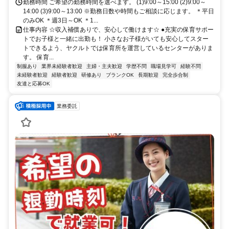
勤務時間 ご希望の勤務時間を選べます。 (1)9:00～15:00 (2)9:00～
14:00 (3)9:00～13:00 ※勤務日数や時間もご相談に応じます。 ＊平日
のみOK ＊週3日～OK ＊1...
仕事内容 ☆収入補償ありで、安心して働けます☆ ●充実の保育サポー
トでお子様と一緒に出勤も！ 小さなお子様がいても安心してスター
トできるよう、ヤクルトでは保育所を運営しているセンターがありま
す。 保育...
制服あり
業界未経験者歓迎
主婦・主夫歓迎
学歴不問
職場見学可
経験不問
未経験者歓迎
経験者歓迎
研修あり
ブランクOK
長期歓迎
完全歩合制
友達と応募OK
業務委託