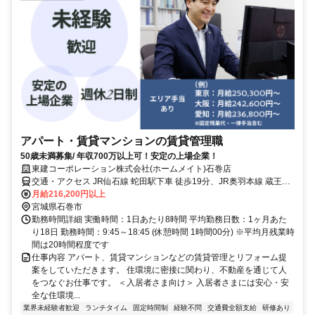
アパート・賃貸マンションの賃貸管理職
50歳未満募集/ 年収700万以上可！安定の上場企業！
東建コーポレーション株式会社(ホームメイト)石巻店
交通・アクセス JR仙石線 蛇田駅下車 徒歩19分、JR奥羽本線 蔵王下
車 徒歩14分
月給216,200円以上
宮城県石巻市
勤務時間詳細 実働時間：1日あたり8時間 平均勤務日数：1ヶ月あた
り18日 勤務時間：9:45～18:45 (休憩時間 1時間00分) ※平均月残業時
間は20時間程度です
仕事内容 アパート、賃貸マンションなどの賃貸管理とリフォーム提
案をしていただきます。 住環境に密接に関わり、不動産を通じて人
をつなぐお仕事です。 ＜入居者さま向け＞ 入居者さまには安心・安
全な住環境...
業界未経験者歓迎
ランチタイム
固定時間制
経験不問
交通費全額支給
研修あり