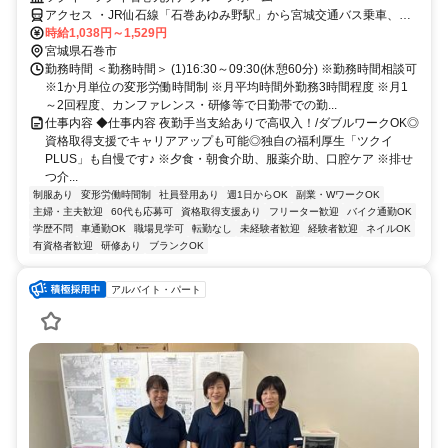
アクセス ・JR仙石線「石巻あゆみ野駅」から宮城交通バス乗車、
「丸井戸三丁目」下車徒歩約2分 ・JR仙石線「蛇田駅」から徒歩16
時給1,038円～1,529円
分、車約5分 ・三陸自動車道「石巻河南IC」から車約5分
宮城県石巻市
勤務時間 ＜勤務時間＞ (1)16:30～09:30(休憩60分) ※勤務時間相談可
※1か月単位の変形労働時間制 ※月平均時間外勤務3時間程度 ※月1
～2回程度、カンファレンス・研修等で日勤帯での勤...
仕事内容 ◆仕事内容 夜勤手当支給ありで高収入！/ダブルワークOK◎
資格取得支援でキャリアアップも可能◎独自の福利厚生「ツクイ
PLUS」も自慢です♪ ※夕食・朝食介助、服薬介助、口腔ケア ※排せ
つ介...
制服あり
変形労働時間制
社員登用あり
週1日からOK
副業・WワークOK
主婦・主夫歓迎
60代も応募可
資格取得支援あり
フリーター歓迎
バイク通勤OK
学歴不問
車通勤OK
職場見学可
転勤なし
未経験者歓迎
経験者歓迎
ネイルOK
有資格者歓迎
研修あり
ブランクOK
アルバイト・パート