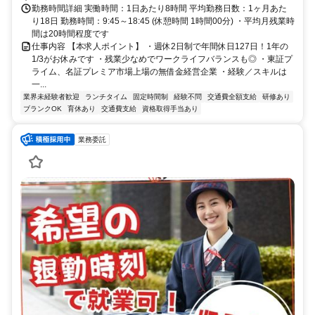
勤務時間詳細 実働時間：1日あたり8時間 平均勤務日数：1ヶ月あた
り18日 勤務時間：9:45～18:45 (休憩時間 1時間00分) ・平均月残業時
間は20時間程度です
仕事内容 【本求人ポイント】 ・週休2日制で年間休日127日！1年の
1/3がお休みです ・残業少なめでワークライフバランスも◎ ・東証プ
ライム、名証プレミア市場上場の無借金経営企業 ・経験／スキルは
一...
業界未経験者歓迎
ランチタイム
固定時間制
経験不問
交通費全額支給
研修あり
ブランクOK
育休あり
交通費支給
資格取得手当あり
業務委託