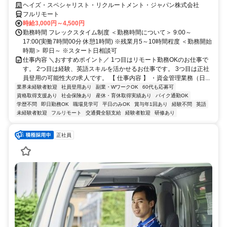
大／700万～800万／リモート勤務OK】経理財務
ヘイズ・スペシャリスト・リクルートメント・ジャパン株式会社
フルリモート
時給3,000円～4,500円
勤務時間 フレックスタイム制度 ＜勤務時間について＞ 9:00～
17:00(実働7時間00分 休憩1時間) ※残業月5～10時間程度 ＜勤務開始
時期＞ 即日～ ※スタート日相談可
仕事内容 ＼おすすめポイント／ 1つ目はリモート勤務OKのお仕事で
す。 2つ目は経験、英語スキルを活かせるお仕事です。 3つ目は正社
員登用の可能性大の求人です。 【 仕事内容 】 ・資金管理業務（日...
業界未経験者歓迎
社員登用あり
副業・WワークOK
60代も応募可
資格取得支援あり
社会保険あり
産休・育休取得実績あり
バイク通勤OK
学歴不問
即日勤務OK
職場見学可
平日のみOK
賞与年1回あり
経験不問
英語
未経験者歓迎
フルリモート
交通費全額支給
経験者歓迎
研修あり
正社員