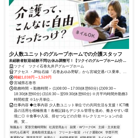
少人数ユニットのグループホームでの介護スタッフ
未経験者歓迎/経験不問/お休み調整可！【ツクイのグループホーム/介護
スタッフ求人】
ツクイ ツクイ石巻丸井戸グループホーム
アクセス ・JR仙石線「石巻あゆみ野駅」から宮城交通バス乗車、
「丸井戸三丁目」下車徒歩約2分 ・JR仙石線「蛇田駅」から徒歩16
時給1,038円～1,529円
分、車約5分 ・三陸自動車道「石巻河南IC」から車約5分
宮城県石巻市
勤務時間 ＜勤務時間＞ (1)08:00～17:00(休憩60分) (2)09:30～
18:30(休憩60分) (3)16:30～翌09:30(休憩60分) ※月平均時間外勤務3
時間程度 ※1か月単位...
仕事内容 ◆仕事内容 少人数ユニット単位での共同生活を支援！ICT機
器の活用を積極推進！各種記録もデジタル管理を進め、働きやすい環
境に◎ ※食事や入浴、排せつなどの介助 ※レクリエーションの企
画、実...
制服あり
変形労働時間制
社員登用あり
副業・WワークOK
主婦・主夫歓迎
60代も応募可
資格取得支援あり
フリーター歓迎
バイク通勤OK
学歴不問
車通勤OK
職場見学可
転勤なし
未経験者歓迎
経験者歓迎
ネイルOK