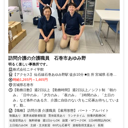
訪問介護の介護職員 石巻市あゆみ野
明るく楽しい事務所です。
株式会社ニチイ学館
【アクセス】 仙石線石巻あゆみ野駅 徒歩10分 ■住 所 宮城県 石巻市
あゆみ野三丁目2番地14ﾔﾏﾎﾝあゆみ野ﾋﾞﾙ2F ■アクセス 仙石線石巻あ
時給1,265円～1,465円
ゆみ野駅 徒歩10分
宮城県石巻市
【勤務日数】 週2日以上 【勤務時間】 週2日以上／シフト制 「朝の
み」「日中のみ」「夕方のみ」「夜のみ」「1時間のみ」「土日の
み」など条件のある方、介護に自信のない方もご応募お待ちしていま
す。勤...
【職種】 訪問介護 介護職員 【雇用形態】 パート・アルバイト
制服あり
業界未経験者歓迎
育休延長あり
ランチタイム
扶養内勤務OK
社員登用あり
無料研修
週1日からOK
副業・WワークOK
1日4時間以内OK
土日祝のみOK
主婦・主夫歓迎
60代も応募可
資格取得支援あり
長期