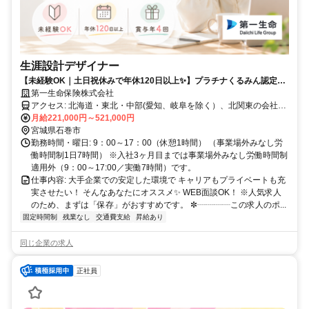
生涯設計デザイナー
【未経験OK｜土日祝休みで年休120日以上✨】プラチナくるみん認定取
得✨女性が多数活躍中✨
第一生命保険株式会社
アクセス: 北海道・東北・中部(愛知、岐阜を除く）、北関東の会社が
指定する事業所等 自宅から通える範囲で勤務いただき、転居を伴う
月給221,000円～521,000円
異動はありません ※ご希望がございましたらご相談ください <試用期
宮城県石巻市
間の勤務地> 入社後6ヶ月は、配属支社に近いキャリアカレッジで研
勤務時間・曜日: 9：00～17：00（休憩1時間） （事業場外みなし労
修を実施します。通勤が難しい場合、リモート受講も相談可能です。
働時間制1日7時間） ※入社3ヶ月目までは事業場外みなし労働時間制
7ヶ月以降は各県に所在する営業オフィスの勤務となります。
適用外（9：00～17:00／実働7時間）です。
✼┈┈┈┈┈┈┈┈┈┈┈┈┈┈┈┈┈┈┈✼
仕事内容: 大手企業での安定した環境で キャリアもプライベートも充
実させたい！ そんなあなたにオススメ✨ WEB面談OK！ ※人気求人
のため、まずは「保存」がおすすめです。 ✼┈┈┈┈この求人のポ...
固定時間制
残業なし
交通費支給
昇給あり
同じ企業の求人
正社員