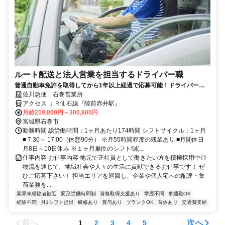
ルート配送と法人営業を担当するドライバー職
普通自動車免許を取得してから1年以上経過で応募可能！ドライバー職
未経験者OK◎
佐川急便 石巻営業所
アクセス ＪＲ仙石線『陸前赤井駅』
月給219,800円～300,800円
宮城県石巻市
勤務時間 総労働時間：1ヶ月あたり174時間 シフトサイクル：1ヶ月
■ 7:30～ 17:00（休憩90分） ※月55時間程度の残業あり ■月間休日
月8日～10日休み ※１ヶ月単位のシフト制(...
仕事内容 お仕事内容 地元で正社員として働きたい方を積極採用中◎
物流を通じて、地域社会や人々の生活に貢献できるお仕事です！ ぜ
ひご応募下さい！ 担当エリアを巡回し、企業や個人宅への配達・集
荷業務を...
業界未経験者歓迎
変形労働時間制
資格取得支援あり
学歴不問
車通勤OK
経験不問
月1シフト提出
研修あり
賞与あり
ブランクOK
育休あり
交通費支給
前へ
次へ
1
2
3
4
5