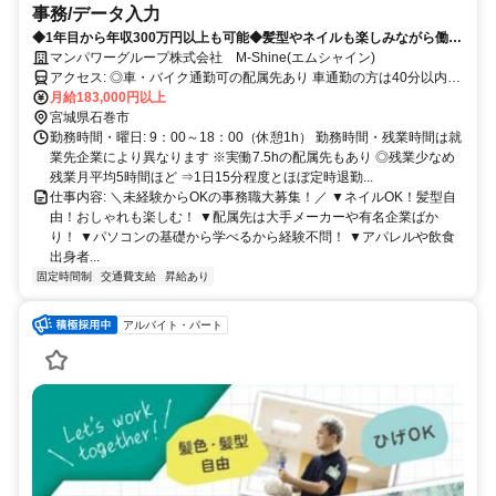
事務/データ入力
◆1年目から年収300万円以上も可能◆髪型やネイルも楽しみながら働け
ます♪20代活躍中！
マンパワーグループ株式会社 M-Shine(エムシャイン)
アクセス: ◎車・バイク通勤可の配属先あり 車通勤の方は40分以内の
配属先に通勤しているケースがほとんどです！
月給183,000円以上
宮城県石巻市
勤務時間・曜日: 9：00～18：00（休憩1h） 勤務時間・残業時間は就
業先企業により異なります ※実働7.5hの配属先もあり ◎残業少なめ
残業月平均5時間ほど ⇒1日15分程度とほぼ定時退勤...
仕事内容: ＼未経験からOKの事務職大募集！／ ▼ネイルOK！髪型自
由！おしゃれも楽しむ！ ▼配属先は大手メーカーや有名企業ばか
り！ ▼パソコンの基礎から学べるから経験不問！ ▼アパレルや飲食
出身者...
固定時間制
交通費支給
昇給あり
アルバイト・パート