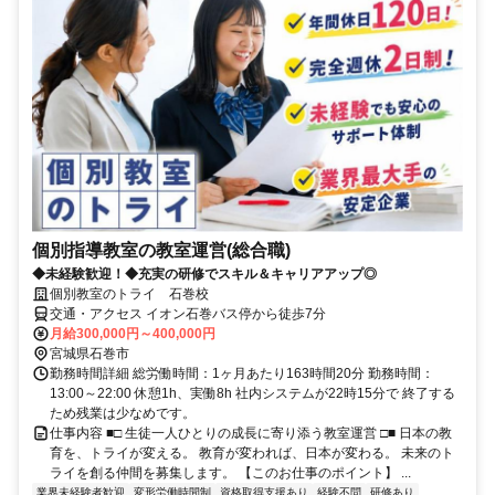
個別指導教室の教室運営(総合職)
◆未経験歓迎！◆充実の研修でスキル＆キャリアアップ◎
個別教室のトライ 石巻校
交通・アクセス イオン石巻バス停から徒歩7分
月給300,000円～400,000円
宮城県石巻市
勤務時間詳細 総労働時間：1ヶ月あたり163時間20分 勤務時間：
13:00～22:00 休憩1h、実働8h 社内システムが22時15分で 終了する
ため残業は少なめです。
仕事内容 ■□ 生徒一人ひとりの成長に寄り添う教室運営 □■ 日本の教
育を、トライが変える。 教育が変われば、日本が変わる。 未来のト
ライを創る仲間を募集します。 【このお仕事のポイント】 ...
業界未経験者歓迎
変形労働時間制
資格取得支援あり
経験不問
研修あり