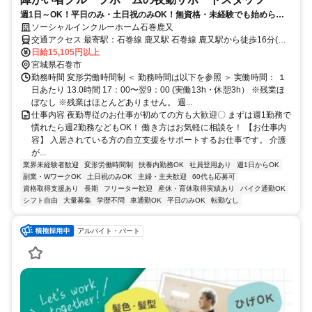
週1日～OK！平日のみ・土日祝のみOK！無資格・未経験でも始められ
ます。目の前の人に喜んでいただくことに、一生懸命になれる仕事で
ソーシャルインクルーホーム石巻鹿又
す。
交通アクセス 最寄駅：石巻線 鹿又駅 石巻線 鹿又駅から徒歩16分(車3
分)
日給15,105円以上
宮城県石巻市
勤務時間 変形労働時間制 ＜ 勤務時間は以下を参照 ＞ 実働時間： １
日あたり 13.0時間 17：00〜翌9：00 (実働13h・休憩3h） ※残業ほ
ぼなし ※残業はほとんどありません。 週...
仕事内容 夜勤専従のお仕事が初めての方も大歓迎〇 まずは週1勤務で
慣れたら週2勤務などもOK！ 働き方はお気軽に相談を！ 【お仕事内
容】 入居されている方の自立支援をサポートするお仕事です。 介護
が...
業界未経験者歓迎
変形労働時間制
扶養内勤務OK
社員登用あり
週1日からOK
副業・WワークOK
土日祝のみOK
主婦・主夫歓迎
60代も応募可
資格取得支援あり
長期
フリーター歓迎
産休・育休取得実績あり
バイク通勤OK
シフト自由
大量募集
学歴不問
車通勤OK
平日のみOK
転勤なし
アルバイト・パート