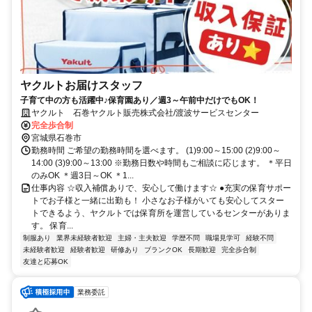
ヤクルトお届けスタッフ
子育て中の方も活躍中♪保育園あり／週3～午前中だけでもOK！
ヤクルト 石巻ヤクルト販売株式会社/渡波サービスセンター
完全歩合制
宮城県石巻市
勤務時間 ご希望の勤務時間を選べます。 (1)9:00～15:00 (2)9:00～
14:00 (3)9:00～13:00 ※勤務日数や時間もご相談に応じます。 ＊平日
のみOK ＊週3日～OK ＊1...
仕事内容 ☆収入補償ありで、安心して働けます☆ ●充実の保育サポー
トでお子様と一緒に出勤も！ 小さなお子様がいても安心してスター
トできるよう、ヤクルトでは保育所を運営しているセンターがありま
す。 保育...
制服あり
業界未経験者歓迎
主婦・主夫歓迎
学歴不問
職場見学可
経験不問
未経験者歓迎
経験者歓迎
研修あり
ブランクOK
長期歓迎
完全歩合制
友達と応募OK
業務委託