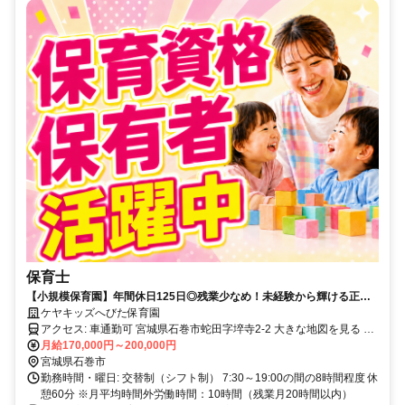
保育士
【小規模保育園】年間休日125日◎残業少なめ！未経験から輝ける正社
員保育士_住宅手当あり
ケヤキッズへびた保育園
アクセス: 車通勤可 宮城県石巻市蛇田字埣寺2-2 大きな地図を見る JR
仙石線 蛇田駅から徒歩で10分 JR仙石線 陸前山下駅から徒歩で21分
月給170,000円～200,000円
JR仙石線 石巻あゆみ野駅から徒歩で26分
宮城県石巻市
勤務時間・曜日: 交替制（シフト制） 7:30～19:00の間の8時間程度 休
憩60分 ※月平均時間外労働時間：10時間（残業月20時間以内）