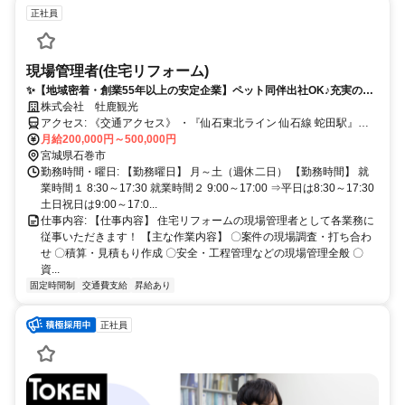
正社員
現場管理者(住宅リフォーム)
✨【地域密着・創業55年以上の安定企業】ペット同伴出社OK♪充実の福
利厚生とお手当／安定した環境ででこれまでの経験を活かして働きませ
株式会社 牡鹿観光
んか？✨
アクセス: 《交通アクセス》 ・『仙石東北ライン 仙石線 蛇田駅』よ
り車で約3分
月給200,000円～500,000円
宮城県石巻市
勤務時間・曜日: 【勤務曜日】 月～土（週休二日） 【勤務時間】 就
業時間１ 8:30～17:30 就業時間２ 9:00～17:00 ⇒平日は8:30～17:30
土日祝日は9:00～17:0...
仕事内容: 【仕事内容】 住宅リフォームの現場管理者として各業務に
従事いただきます！ 【主な作業内容】 〇案件の現場調査・打ち合わ
せ 〇積算・見積もり作成 〇安全・工程管理などの現場管理全般 〇
資...
固定時間制
交通費支給
昇給あり
正社員