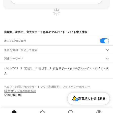
宮城県、富谷市、育児サポートありのアルバイト・バイト求人情報
求人の詳細を表示
条件を追加・変更して検索
市区町村を追加・変更
関連キーワード
宮城県 富谷市 保育園
宮城県 富谷市 保育
宮城県 富谷市 生協
宮城県
駅を追加・変更
バイトTOP
宮城県
富谷市
育児サポートありのアルバイト・バイト・求
宮城県 富谷市 児童クラブ
宮城県 岩沼市 育児サポートあり 在宅
宮城県
すべて
人
仙台市
すべて
職種を追加・変更
JR東北本線(黒磯～利府・盛岡)
青葉区
宮城野区
若林区
太白区
泉区
越河駅
白石駅
東白石駅
北白川駅
大河原駅
船岡駅
槻木駅
岩沼駅
館腰駅
名取駅
飲食・フードサービス
石巻市
塩竈市
気仙沼市
白石市
名取市
角田市
多賀城市
岩沼市
登米市
栗原市
特徴を追加・変更
南仙台駅
太子堂駅
長町駅
仙台駅
東仙台駅
岩切駅
新利府駅
利府駅
陸前山王駅
飲食・フードサービス
すべて
ヘルプ・お問い合わせ
サイトマップ
利用規約・プライバシーポリシー
東松島市
大崎市
富谷市
刈田郡
柴田郡
伊具郡
亘理郡
宮城郡
黒川郡
加美郡
遠田郡
国府多賀城駅
塩釜駅
松島駅
愛宕駅
品井沼駅
鹿島台駅
松山町駅
小牛田駅
田尻駅
ホールスタッフ
キッチンスタッフ
皿洗い・洗い場
精肉・鮮魚加工
給食調理
人気
[企業]求人広告の掲載相談
牡鹿郡
本吉郡
瀬峰駅
梅ケ沢駅
新田駅
石越駅
有壁駅
雇用形態を追加・変更
パン屋（ベーカリー）
フードカウンター販売員
バー（BAR）・バーテンダー
日払いOK
高校生歓迎
学生歓迎
深夜の仕事
髪型・髪色自由
ひげOK
ネイルOK
新着求人を受け取る
飲食店補助（開店・閉店準備）
飲食店（店長・マネージャー）
ピアスOK
アルバイト・パート
履歴書不要
オープニングスタッフ
留学生・外国人活躍中
ドラゴンレール大船渡線
都道府県を変更
営業・販売
勤務期間
正社員
気仙沼駅
営業・販売
すべて
短期
契約社員
単発・1日OK
長期
期間限定（春夏冬休み等）
JR仙山線
営業
テレフォンアポインター（テレアポ）
ルートセールス
コンビニ
シフト
派遣社員