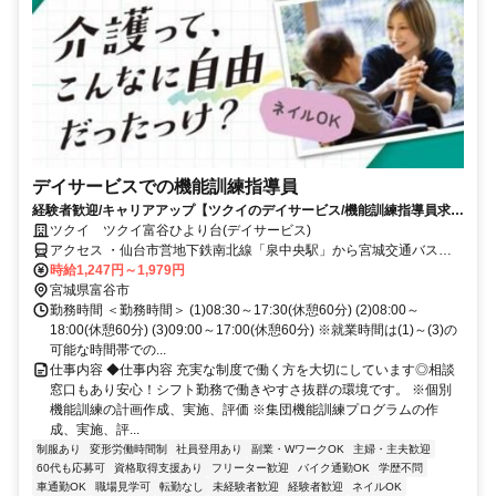
デイサービスでの機能訓練指導員
経験者歓迎/キャリアアップ【ツクイのデイサービス/機能訓練指導員求
人】
ツクイ ツクイ富谷ひより台(デイサービス)
アクセス ・仙台市営地下鉄南北線「泉中央駅」から宮城交通バス乗
車、「富谷学校前」下車徒歩約10分
時給1,247円～1,979円
宮城県富谷市
勤務時間 ＜勤務時間＞ (1)08:30～17:30(休憩60分) (2)08:00～
18:00(休憩60分) (3)09:00～17:00(休憩60分) ※就業時間は(1)～(3)の
可能な時間帯での...
仕事内容 ◆仕事内容 充実な制度で働く方を大切にしています◎相談
窓口もあり安心！シフト勤務で働きやすさ抜群の環境です。 ※個別
機能訓練の計画作成、実施、評価 ※集団機能訓練プログラムの作
成、実施、評...
制服あり
変形労働時間制
社員登用あり
副業・WワークOK
主婦・主夫歓迎
60代も応募可
資格取得支援あり
フリーター歓迎
バイク通勤OK
学歴不問
車通勤OK
職場見学可
転勤なし
未経験者歓迎
経験者歓迎
ネイルOK