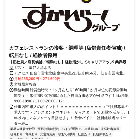
カフェレストランの接客・調理等 (店舗責任者候補) /
転居なし / 経験者採用
【正社員／店長候補／転勤なし】経験活かしてキャリアアップ/ 業界最大
級の昇給・賞与で還元/ 研修充実
ガスト 富谷大清水店
アクセス 仙台市営南北線 泉中央北2口徒歩約66分、仙台市営南北線
八乙女北3口徒歩約80分、仙台市営南北線 黒松（宮城県）徒歩約99分
月給255,200円～271,600円
宮城県富谷市
勤務時間 総労働時間：1ヶ月あたり160時間 1か月単位の変形労働時
間制度 ・繁忙期や閑散期に応じた自由な働き方が可能です！ [勤務例]
9:00-18:00 / 11:00-20:00 / 12:...
仕事内容 求人のポイント！ ＝＝＝＝＝＝＝＝＝＝＝ ＜正社員募集の
求人です＞ アシスタントマネジャーからスタートで 経験を活かし、1
年以内にマネジャーを目指せます！ 飲食バイト・社員経験者やリー
ダー経...
業界未経験者歓迎
変形労働時間制
バイク通勤OK
車通勤OK
未経験者歓迎
研修あり
育休あり
交通費支給
駅近5分以内
社割あり
長期休暇あり