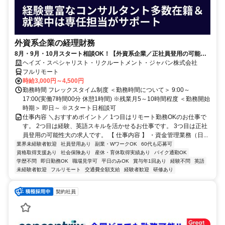
外資系企業の経理財務
8月・9月・10月スタート相談OK！【外資系企業／正社員登用の可能性
大／700万～800万／リモート勤務OK】経理財務
ヘイズ・スペシャリスト・リクルートメント・ジャパン株式会社
フルリモート
時給3,000円～4,500円
勤務時間 フレックスタイム制度 ＜勤務時間について＞ 9:00～
17:00(実働7時間00分 休憩1時間) ※残業月5～10時間程度 ＜勤務開始
時期＞ 即日～ ※スタート日相談可
仕事内容 ＼おすすめポイント／ 1つ目はリモート勤務OKのお仕事で
す。 2つ目は経験、英語スキルを活かせるお仕事です。 3つ目は正社
員登用の可能性大の求人です。 【 仕事内容 】 ・資金管理業務（日...
業界未経験者歓迎
社員登用あり
副業・WワークOK
60代も応募可
資格取得支援あり
社会保険あり
産休・育休取得実績あり
バイク通勤OK
学歴不問
即日勤務OK
職場見学可
平日のみOK
賞与年1回あり
経験不問
英語
未経験者歓迎
フルリモート
交通費全額支給
経験者歓迎
研修あり
契約社員