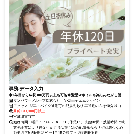
事務/データ入力
◆1年目から年収300万円以上も可能◆髪型やネイルも楽しみながら働け
ます♪20代活躍中！
マンパワーグループ株式会社 M-Shine(エムシャイン)
アクセス: ◎車・バイク通勤可の配属先あり 車通勤の方は40分以内の
配属先に通勤しているケースがほとんどです！
月給183,000円以上
宮城県富谷市
勤務時間・曜日: 9：00～18：00（休憩1h） 勤務時間・残業時間は就
業先企業により異なります ※実働7.5hの配属先もあり ◎残業少なめ
残業月平均5時間ほど ⇒1日15分程度とほぼ定時退勤...