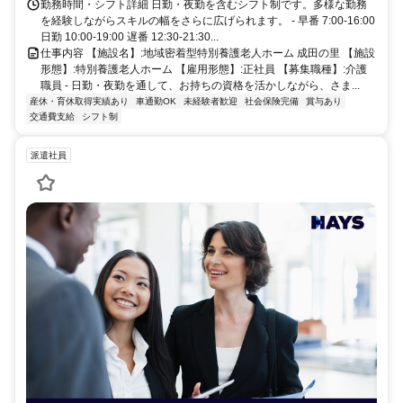
勤務時間・シフト詳細 日勤・夜勤を含むシフト制です。多様な勤務
を経験しながらスキルの幅をさらに広げられます。 - 早番 7:00-16:00
日勤 10:00-19:00 遅番 12:30-21:30...
仕事内容 【施設名】:地域密着型特別養護老人ホーム 成田の里 【施設
形態】:特別養護老人ホーム 【雇用形態】:正社員 【募集職種】:介護
職員 - 日勤・夜勤を通して、お持ちの資格を活かしながら、さま...
産休・育休取得実績あり
車通勤OK
未経験者歓迎
社会保険完備
賞与あり
交通費支給
シフト制
派遣社員