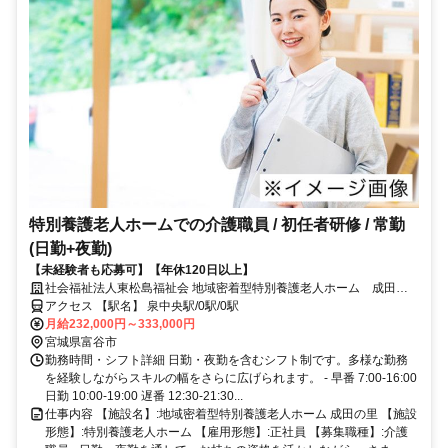
特別養護老人ホームでの介護職員 / 初任者研修 / 常勤
(日勤+夜勤)
【未経験者も応募可】【年休120日以上】
社会福祉法人東松島福祉会 地域密着型特別養護老人ホーム 成田の
里
アクセス 【駅名】 泉中央駅/0駅/0駅
月給232,000円～333,000円
宮城県富谷市
勤務時間・シフト詳細 日勤・夜勤を含むシフト制です。多様な勤務
を経験しながらスキルの幅をさらに広げられます。 - 早番 7:00-16:00
日勤 10:00-19:00 遅番 12:30-21:30...
仕事内容 【施設名】:地域密着型特別養護老人ホーム 成田の里 【施設
形態】:特別養護老人ホーム 【雇用形態】:正社員 【募集職種】:介護