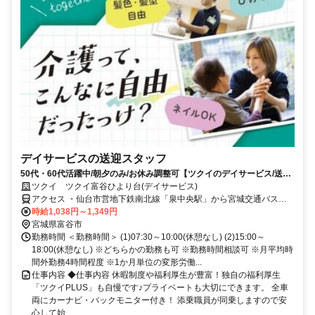
デイサービスの送迎スタッフ
50代・60代活躍中/朝夕のみ/お休み調整可【ツクイのデイサービス/送迎
スタッフ求人】
ツクイ ツクイ富谷ひより台(デイサービス)
アクセス ・仙台市営地下鉄南北線「泉中央駅」から宮城交通バス乗
車、「富谷学校前」下車徒歩約10分
時給1,038円～1,349円
宮城県富谷市
勤務時間 ＜勤務時間＞ (1)07:30～10:00(休憩なし) (2)15:00～
18:00(休憩なし) ※どちらかの勤務も可 ※勤務時間相談可 ※月平均時
間外勤務4時間程度 ※1か月単位の変形労働...
仕事内容 ◆仕事内容 休暇制度や福利厚生が豊富！独自の福利厚生
「ツクイPLUS」も自慢です♪プライベートも大切にできます。 全車
両にカーナビ・バックモニター付き！ 添乗職員が同乗しますので安
心して始...