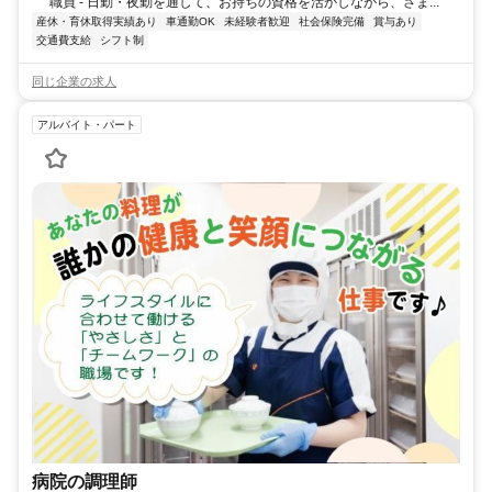
職員 - 日勤・夜勤を通して、お持ちの資格を活かしながら、さま...
産休・育休取得実績あり
車通勤OK
未経験者歓迎
社会保険完備
賞与あり
交通費支給
シフト制
同じ企業の求人
アルバイト・パート
病院の調理師