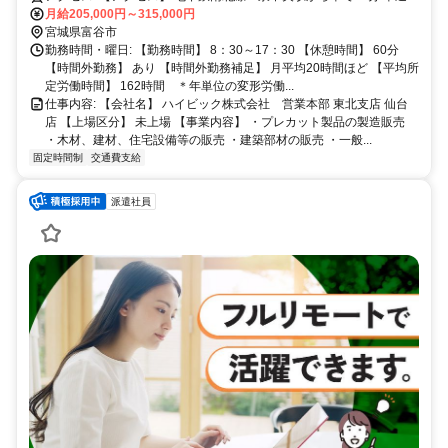
月給205,000円～315,000円
OK！ 無料の駐車場完備 【補足】 車通勤OK,駐車場・駐輪場あり
宮城県富谷市
勤務時間・曜日: 【勤務時間】 8：30～17：30 【休憩時間】 60分
【時間外勤務】 あり 【時間外勤務補足】 月平均20時間ほど 【平均所
定労働時間】 162時間 ＊年単位の変形労働...
仕事内容: 【会社名】 ハイビック株式会社 営業本部 東北支店 仙台
店 【上場区分】 未上場 【事業内容】 ・プレカット製品の製造販売
・木材、建材、住宅設備等の販売 ・建築部材の販売 ・一般...
固定時間制
交通費支給
派遣社員