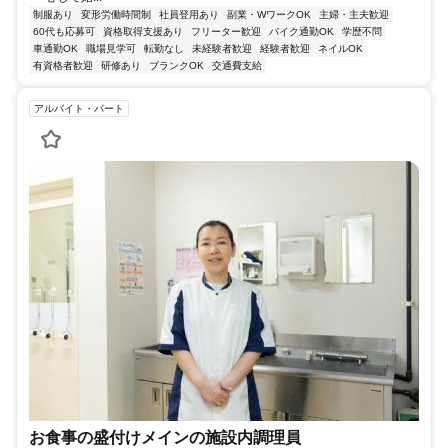
制服あり
変形労働時間制
社員登用あり
副業・WワークOK
主婦・主夫歓迎
60代も応募可
資格取得支援あり
フリーター歓迎
バイク通勤OK
学歴不問
車通勤OK
職場見学可
転勤なし
未経験者歓迎
経験者歓迎
ネイルOK
有資格者歓迎
研修あり
ブランクOK
交通費支給
アルバイト・パート
お食事の盛付けメインの施設内調理員