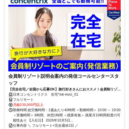
会員制リゾート説明会案内の発信コールセンタースタ
ッフ
【完全在宅／全国から応募OK】旅行好きさんにおススメ！会員制リゾー
トのご案内×テレワーク・リモートワーク◎月収34万円以上も可能！
日本コンセントリクス 在宅*/ok-mvci_01
フルリモート
月給230,000円以上
勤務時間 総労働時間：1週あたり40時間 ＜勤務時間＞ 10:00 ～ 19:00
＜実働時間＞ 8時間、休憩1時間 ＜残業有無＞ 残業月10時間程度の可
能性あり 【入社日】 2026年10月5日...
仕事内容 ＼ フルリモート×完全週休2日 ／