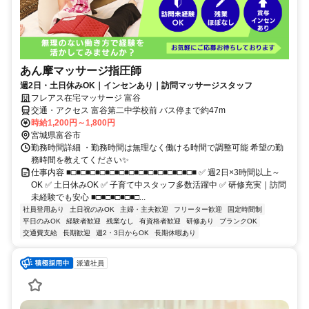
あん摩マッサージ指圧師
週2日・土日休みOK｜インセンあり｜訪問マッサージスタッフ
フレアス在宅マッサージ 富谷
交通・アクセス 富谷第二中学校前 バス停まで約47m
時給1,200円～1,800円
宮城県富谷市
勤務時間詳細 ・勤務時間は無理なく働ける時間で調整可能 希望の勤
務時間を教えてください✨
仕事内容 ■□■□■□■□■□■□■□■□■□■□■□■□■□■ ✅ 週2日×3時間以上～
OK ✅ 土日休みOK ✅ 子育て中スタッフ多数活躍中 ✅ 研修充実｜訪問
未経験でも安心 ■□■□■□■□■□...
社員登用あり
土日祝のみOK
主婦・主夫歓迎
フリーター歓迎
固定時間制
平日のみOK
経験者歓迎
残業なし
有資格者歓迎
研修あり
ブランクOK
交通費支給
長期歓迎
週2・3日からOK
長期休暇あり
派遣社員