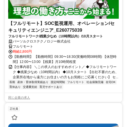
【フルリモート】SOC監視運用、オペレーション/セ
キュリティエンジニア_E260775039
フルリモートワーク/残業少なめ（10時間以内）/10月スタート
パーソルクロステクノロジー株式会社
フルリモート
時給2,800円
【勤務時間】 【勤務時間】09:30〜18:30(実働時間08時間) 【休憩時
間】12:00〜13:00 【残業】月10時間程度
【仕事内容】 ＼この求人のおすすめポイント／ ◆フルリモートワー
ク ◆残業少なめ（10時間以内） ◆10月スタート 【出社不要のため、
企業所在地から遠方にお住まいの方もお気軽にご応募ください】 セ...
長期
産休・育休取得実績あり
固定時間制
フルリモート
社会保険完備
在宅OK
育休あり
交通費支給
育児サポートあり
同じ企業の求人
正社員