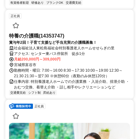
有資格者歓迎
研修あり
ブランクOK
交通費支給
正社員
特養の介護職(14353747)
賞与年2回！子育て支援など手当充実の介護職募集！
社会福祉法人東松島福祉会特別養護老人ホームせせらぎの里
アクセス: センター東バス停留所 徒歩1分
月給200,000円～309,000円
宮城県富谷市
勤務時間・曜日: 7:00～16:00 8:30～17:30 10:00～19:00 12:30～
21:30 21:30～翌7:30 ※休憩60分（夜勤のみ休憩120分）
仕事内容: 特別養護老人ホームでの介護業務 ・入浴介助、排泄介助 ・
おむつ交換、着替え介助 ・話し相手やレクリエーションなど
交通費支給
シフト制
昇給あり
正社員