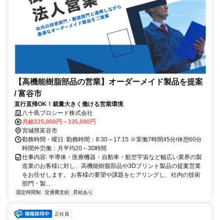
【高機能樹脂部品の営業】オーダーメイド製品を提案
/ 富谷市
直行直帰OK！裁量大きく働ける営業環境
八十島プロシード株式会社
月給225,000円～335,000円
宮城県富谷市
勤務時間・曜日: 勤務時間：8:30～17:15 ※実働7時間45分/休憩60分
時間外労働：月平均20～30時間
仕事内容: 半導体・医療機器・自動車・航空宇宙など幅広い業界の製
造業のお客様に対し、高機能樹脂部品や3Dプリント製品の提案営業
をお任せします。 お客様の要望や課題をヒアリングし、社内の技術
部門・製...
固定時間制
交通費支給
昇給あり
正社員