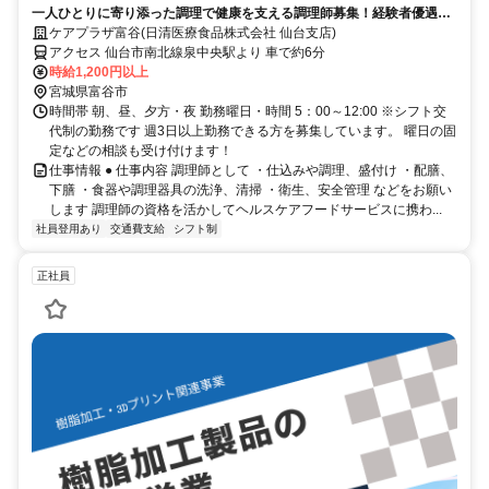
一人ひとりに寄り添った調理で健康を支える調理師募集！経験者優遇
+資格手当でしっかり評価◎
ケアプラザ富谷(日清医療食品株式会社 仙台支店)
アクセス 仙台市南北線泉中央駅より 車で約6分
時給1,200円以上
宮城県富谷市
時間帯 朝、昼、夕方・夜 勤務曜日・時間 5：00～12:00 ※シフト交
代制の勤務です 週3日以上勤務できる方を募集しています。 曜日の固
定などの相談も受け付けます！
仕事情報 ● 仕事内容 調理師として ・仕込みや調理、盛付け ・配膳、
下膳 ・食器や調理器具の洗浄、清掃 ・衛生、安全管理 などをお願い
します 調理師の資格を活かしてヘルスケアフードサービスに携わ...
社員登用あり
交通費支給
シフト制
正社員