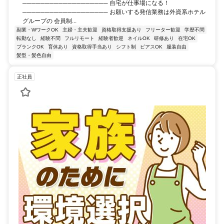
─────────────────── 自宅が仕事場になる！
─────────────────── お願いする発信業務は外資系ホテル
グループの 会員制...
副業・WワークOK
主婦・主夫歓迎
資格取得支援あり
フリーター歓迎
学歴不問
転勤なし
経験不問
フルリモート
経験者歓迎
ネイルOK
研修あり
在宅OK
ブランクOK
育休あり
資格取得手当あり
シフト制
ピアスOK
服装自由
髪型・髪色自由
正社員