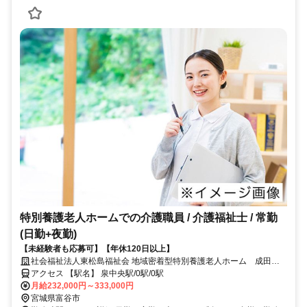
特別養護老人ホームでの介護職員 / 介護福祉士 / 常勤
(日勤+夜勤)
【未経験者も応募可】【年休120日以上】
社会福祉法人東松島福祉会 地域密着型特別養護老人ホーム 成田の
里
アクセス 【駅名】 泉中央駅/0駅/0駅
月給232,000円～333,000円
宮城県富谷市