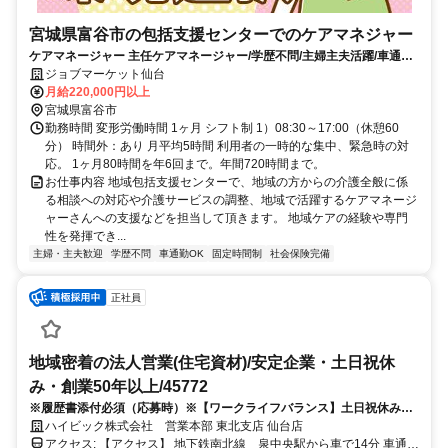
宮城県富谷市の包括支援センターでのケアマネジャー
ケアマネージャー 主任ケアマネージャー/学歴不問/主婦主夫活躍/車通勤
OK/富谷市/356
ジョブマーケット仙台
月給220,000円以上
宮城県富谷市
勤務時間 変形労働時間 1ヶ月 シフト制 1）08:30～17:00（休憩60
分） 時間外：あり 月平均5時間 利用者の一時的な集中、緊急時の対
応。 1ヶ月80時間を年6回まで。年間720時間まで。
お仕事内容 地域包括支援センターで、地域の方からの介護全般に係
る相談への対応や介護サービスの調整、地域で活躍するケアマネージ
ャーさんへの支援などを担当して頂きます。 地域ケアの経験や専門
性を発揮でき...
主婦・主夫歓迎
学歴不問
車通勤OK
固定時間制
社会保険完備
正社員
地域密着の法人営業(住宅資材)/安定企業・土日祝休
み・創業50年以上/45772
※履歴書添付必須（応募時）※【ワークライフバランス】土日祝休み＆
年間休日121日【未経験でも安心】OJTでイチから丁寧に育成【働きや
ハイビック株式会社 営業本部 東北支店 仙台店
すい環境】残業月20時間程度＆福利厚生充実
アクセス: 【アクセス】 地下鉄南北線 泉中央駅から車で14分 車通勤