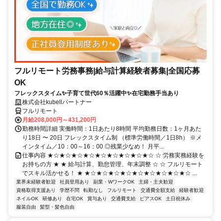
フルリモート労務事務|給与計算経験者募集|全国応募
OK
フレックスタイム✨子育て世代60％活躍中✨在宅勤務手当あり
株式会社kubellパートナー
フルリモート
月給208,000円～431,200円
勤務時間詳細 実働時間：1日あたり8時間 平均勤務日数：1ヶ月あた
り18日 〜 20日 フレックスタイム制 （標準労働時間／1日8h） ※メ
インタイム／10：00～16：00 ◎残業少なめ！ 月平...
仕事内容 ★☆★☆★☆★☆★☆★☆★☆★☆★☆ ☆ 労務実務経験を
お持ちの方 ★ ★ 給与計算、勤怠管理、年末調整 ☆ ☆ フルリモート
でスキル活かせる！ ★ ★☆★☆★☆★☆★☆★☆★☆★☆★☆ ...
業界未経験者歓迎
社員登用あり
副業・WワークOK
主婦・主夫歓迎
資格取得支援あり
学歴不問
転勤なし
フルリモート
交通費全額支給
経験者歓迎
ネイルOK
研修あり
在宅OK
賞与あり
交通費支給
ピアスOK
土日祝休み
服装自由
髪型・髪色自由