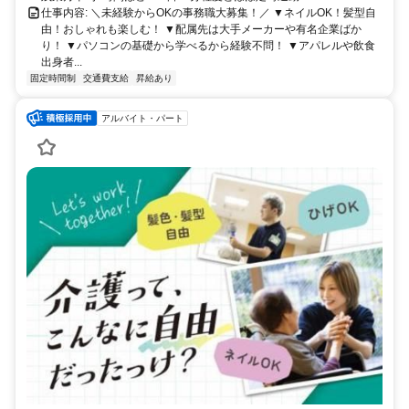
仕事内容: ＼未経験からOKの事務職大募集！／ ▼ネイルOK！髪型自
由！おしゃれも楽しむ！ ▼配属先は大手メーカーや有名企業ばか
り！ ▼パソコンの基礎から学べるから経験不問！ ▼アパレルや飲食
出身者...
固定時間制
交通費支給
昇給あり
アルバイト・パート