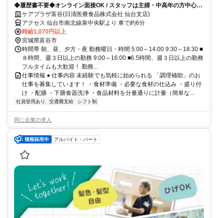
◆履歴書不要◆オンライン面接OK / スタッフは主婦・中高年の方中心！
柔軟な 働き方に理解あり◎
ケアプラザ富谷(日清医療食品株式会社 仙台支店)
アクセス 仙台市南北線泉中央駅より 車で約6分
時給1,070円以上
宮城県富谷市
時間帯 朝、昼、夕方・夜 勤務曜日・時間 5:00～14:00 9:30～18:30 ■
８時間、週３日以上の勤務 9:00～16:00 ■6.5時間、週３日以上の勤務
フルタイムも大歓迎！ 勤務...
仕事情報 ● 仕事内容 未経験でも気軽に始められる 「調理補助」のお
仕事を募集しています！ ・食材準備 ・必要な食材の仕込み ・盛り付
け ・配膳 ・下膳食器洗浄 ・食品材料を分量通りに計量（簡単な...
社員登用あり
交通費支給
シフト制
同じ企業の求人
アルバイト・パート